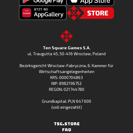
Fishing
Laden
Clash
Fishing
jetzt
Fishing
CLash
Go
bei
Clash
im
to
Google
jetzt
Apple
the
Play
bei
App
TSG.STORE
Ten Square Games S.A.
Huawei
Store
ul. Traugutta 45
,
50-416 Wrocław
, Poland
App
Bezirksgericht Wrocław-Fabryczna, 6. Kammer für
Gallery
Wirtschaftsangelegenheiten
KRS: 0000704863
NIP: 8982196752
REGON: 021744780
Grundkapital: PLN 647 600
(voll eingezahlt)
TSG.STORE
FAQ