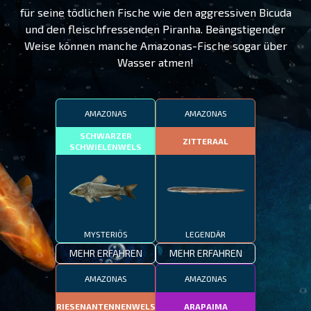
für seine tödlichen Fische wie den aggressiven Bicuda
und den fleischfressenden Piranha. Beängstigender
Weise können manche Amazonas-Fische sogar über
Wasser atmen!
AMAZONAS
AMAZONAS
SCHWARZER
ZITTERAAL
SCHWIELENWELS
MYSTERIÖS
LEGENDÄR
MEHR ERFAHREN
MEHR ERFAHREN
AMAZONAS
AMAZONAS
RIESENANTENNENWELS
ARAPAIMA