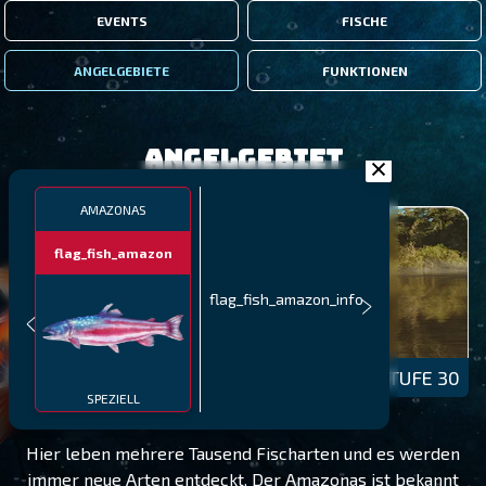
EVENTS
FISCHE
ANGELGEBIETE
FUNKTIONEN
Angelgebiet
AMAZONAS
flag_fish_amazon
flag_fish_amazon_info
AMAZONAS
STUFE 30
SPEZIELL
Hier leben mehrere Tausend Fischarten und es werden
immer neue Arten entdeckt. Der Amazonas ist bekannt