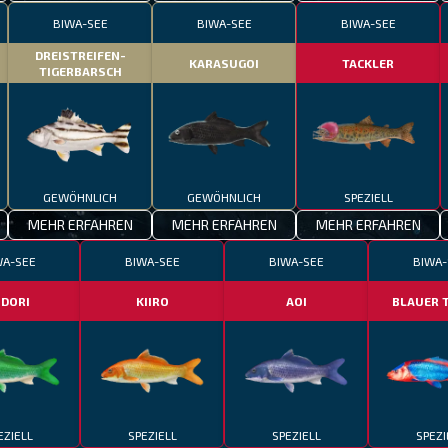
BIWA-SEE
BIWA-SEE
BIWA-SEE
DREISTREIFEN-
KARASUGOI
TACKLER
TIGERBARSCH
GEWÖHNLICH
GEWÖHNLICH
SPEZIELL
MEHR ERFAHREN
MEHR ERFAHREN
MEHR ERFAHREN
WA-SEE
BIWA-SEE
BIWA-SEE
BIWA-
IDORI
KIIRO
AOI
BLAUER 
EZIELL
SPEZIELL
SPEZIELL
SPEZI