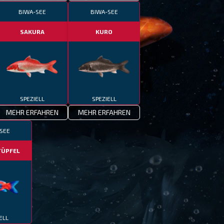
BIWA-SEE
BIWA-SEE
SAKURA
KURO
SPEZIELL
SPEZIELL
MEHR ERFAHREN
MEHR ERFAHREN
SEE
TÜPFEL
ELL