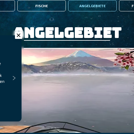
FISCHE
ANGELGEBIETE
F
Angelgebiet
e
k
ben