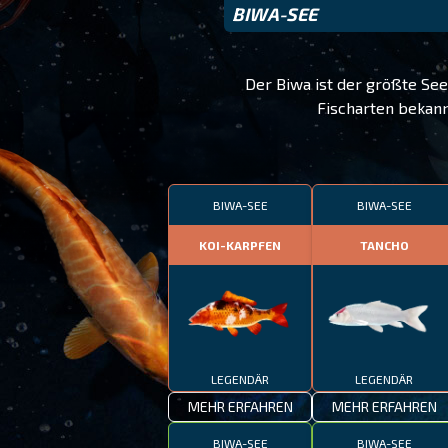
BIWA-SEE
Der Biwa ist der größte See
Fischarten bekannt
BIWA-SEE
BIWA-SEE
KOI-KARPFEN
TANCHO
LEGENDÄR
LEGENDÄR
MEHR ERFAHREN
MEHR ERFAHREN
BIWA-SEE
BIWA-SEE