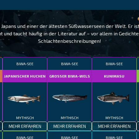
 Japans und einer der ältesten Süßwasserseen der Welt. Er is
 und taucht häufig in der Literatur auf – vor allem in Gedicht
Schlachtenbeschreibungen!
BIWA-SEE
BIWA-SEE
BIWA-SEE
JAPANISCHER HUCHEN
GROSSER BIWA-WELS
KUNIMASU
MYTHISCH
MYTHISCH
MYTHISCH
MEHR ERFAHREN
MEHR ERFAHREN
MEHR ERFAHREN
BIWA-SEE
BIWA-SEE
BIWA-SEE