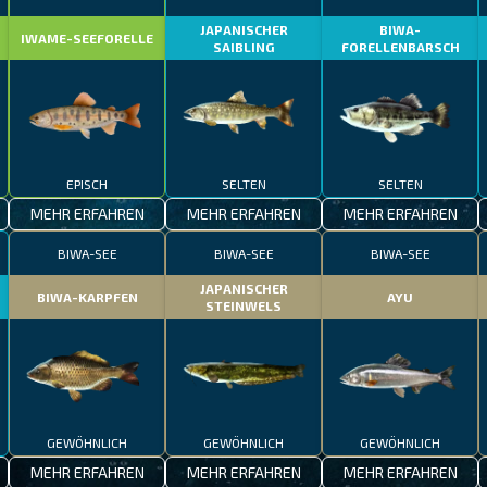
JAPANISCHER
BIWA-
IWAME-SEEFORELLE
SAIBLING
FORELLENBARSCH
EPISCH
SELTEN
SELTEN
MEHR ERFAHREN
MEHR ERFAHREN
MEHR ERFAHREN
BIWA-SEE
BIWA-SEE
BIWA-SEE
JAPANISCHER
BIWA-KARPFEN
AYU
STEINWELS
GEWÖHNLICH
GEWÖHNLICH
GEWÖHNLICH
MEHR ERFAHREN
MEHR ERFAHREN
MEHR ERFAHREN