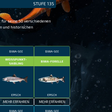
STUFE 135
t für seine 50 verschiedenen
en und historischen
BIWA-SEE
BIWA-SEE
WEISSPUNKT-
BIWA-FORELLE
SAIBLING
EPISCH
EPISCH
MEHR ERFAHREN
MEHR ERFAHREN
BIWA-SEE
BIWA-SEE