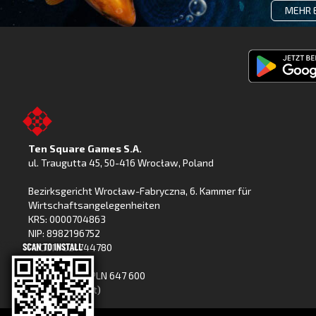
MEHR 
Fishing
Clash
jetzt
bei
Ten Square Games S.A.
Google
ul. Traugutta 45
,
50-416 Wrocław
, Poland
Play
Bezirksgericht Wrocław-Fabryczna, 6. Kammer für
Wirtschaftsangelegenheiten
KRS: 0000704863
NIP: 8982196752
REGON: 021744780
Grundkapital: PLN 647 600
(voll eingezahlt)