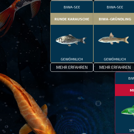
BIWA-SEE
BIWA-SEE
RUNDE KARAUSCHE
BIWA-GRÜNDLING
GEWÖHNLICH
GEWÖHNLICH
MEHR ERFAHREN
MEHR ERFAHREN
BI
M
SP