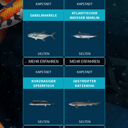
KAPSTADT
KAPSTADT
ATLANTISCHER
GABELMAKRELE
WEISSER MARLIN
SELTEN
SELTEN
MEHR ERFAHREN
MEHR ERFAHREN
KAPSTADT
KAPSTADT
KURZNASIGER
GESTREIFTER
SPEERFISCH
KATZENHAI
SELTEN
SELTEN