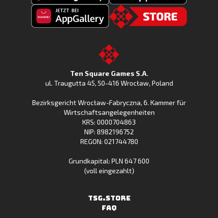
Fishing
Laden
Clash
Fishing
jetzt
Fishing
CLash
Go
bei
Clash
im
to
Google
jetzt
Apple
the
Play
bei
App
TSG.STORE
Ten Square Games S.A.
Huawei
Store
ul. Traugutta 45
,
50-416 Wrocław
, Poland
App
Bezirksgericht Wrocław-Fabryczna, 6. Kammer für
Gallery
Wirtschaftsangelegenheiten
KRS: 0000704863
NIP: 8982196752
REGON: 021744780
Grundkapital: PLN 647 600
(voll eingezahlt)
TSG.STORE
FAQ