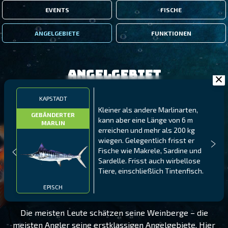
EVENTS
FISCHE
ANGELGEBIETE
FUNKTIONEN
Angelgebiet
KAPSTADT
Kleiner als andere Marlinarten,
GEBÄNDERTER
kann aber eine Länge von 6 m
MARLIN
erreichen und mehr als 200 kg
wiegen. Gelegentlich frisst er
Fische wie Makrele, Sardine und
Sardelle. Frisst auch wirbellose
Tiere, einschließlich Tintenfisch.
KAPSTADT
STUFE 75
EPISCH
Die meisten Leute schätzen seine Weinberge – die
meisten Angler seine erstklassigen Angelgebiete. Hier