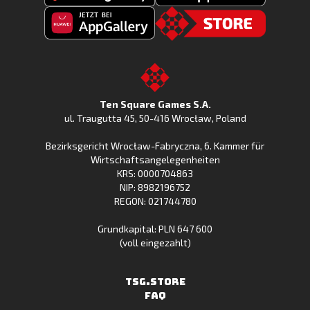
Fishing
Laden
Clash
Fishing
jetzt
Fishing
CLash
Go
bei
Clash
im
to
Google
jetzt
Apple
the
Play
bei
App
TSG.STORE
Ten Square Games S.A.
Huawei
Store
ul. Traugutta 45
,
50-416 Wrocław
, Poland
App
Bezirksgericht Wrocław-Fabryczna, 6. Kammer für
Gallery
Wirtschaftsangelegenheiten
KRS: 0000704863
NIP: 8982196752
REGON: 021744780
Grundkapital: PLN 647 600
(voll eingezahlt)
TSG.STORE
FAQ