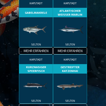
KAPSTADT
KAPSTADT
ATLANTISCHER
GABELMAKRELE
WEISSER MARLIN
SELTEN
SELTEN
MEHR ERFAHREN
MEHR ERFAHREN
KAPSTADT
KAPSTADT
KURZNASIGER
GESTREIFTER
SPEERFISCH
KATZENHAI
SELTEN
SELTEN