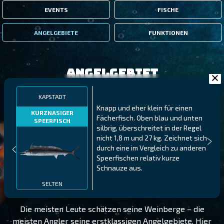
EVENTS
FISCHE
ANGELGEBIETE
FUNKTIONEN
Angelgebiet
KAPSTADT
Knapp und eher klein für einen
KURZNASIGER
Fächerfisch. Oben blau und unten
SPEERFISCH
silbrig, überschreitet in der Regel
nicht 1,8 m und 27 kg. Zeichnet sich
durch eine im Vergleich zu anderen
Speerfischen relativ kurze
Schnauze aus.
KAPSTADT
STUFE 75
SELTEN
Die meisten Leute schätzen seine Weinberge – die
meisten Angler seine erstklassigen Angelgebiete. Hier