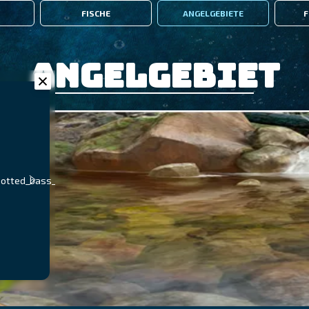
FISCHE
ANGELGEBIETE
F
Angelgebiet
potted_bass_info