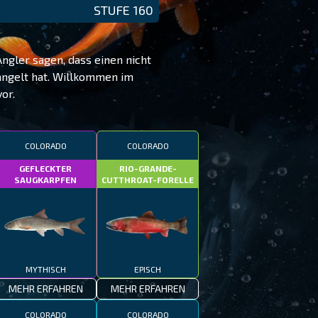
STUFE 160
ngler sagen, dass einen nicht
angelt hat. Willkommen im
or.
COLORADO
COLORADO
GEFLECKTER
RIO-GRANDE-
SAUGKARPFEN
CUTTHROAT-FORELLE
MYTHISCH
EPISCH
MEHR ERFAHREN
MEHR ERFAHREN
COLORADO
COLORADO