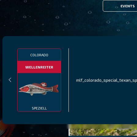
EVENTS
COLORADO
WELLENREITER
mlf_colorado_special_texan_s
SPEZIELL