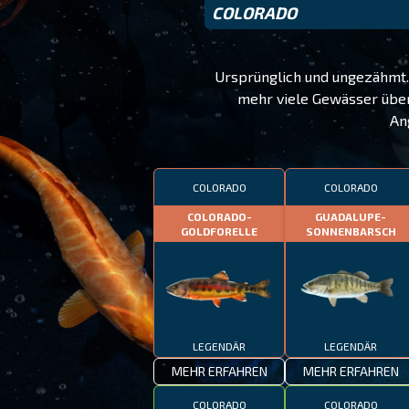
COLORADO
Ursprünglich und ungezähmt. 
mehr viele Gewässer über
An
COLORADO
COLORADO
COLORADO-
GUADALUPE-
GOLDFORELLE
SONNENBARSCH
LEGENDÄR
LEGENDÄR
MEHR ERFAHREN
MEHR ERFAHREN
COLORADO
COLORADO