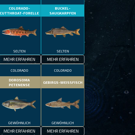
COLORADO-
BUCKEL-
CUTTHROAT-FORELLE
SAUGKARPFEN
SELTEN
SELTEN
MEHR ERFAHREN
MEHR ERFAHREN
COLORADO
COLORADO
DOROSOMA
GEBIRGS-WEISSFISCH
PETENENSE
GEWÖHNLICH
GEWÖHNLICH
MEHR ERFAHREN
MEHR ERFAHREN