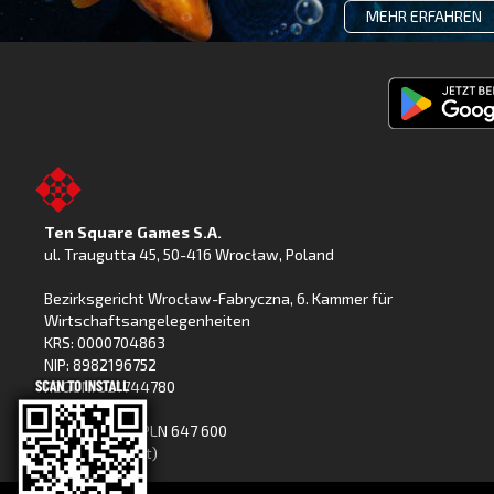
MEHR ERFAHREN
Fishing
Clash
jetzt
bei
Ten Square Games S.A.
Google
ul. Traugutta 45
,
50-416 Wrocław
, Poland
Play
Bezirksgericht Wrocław-Fabryczna, 6. Kammer für
Wirtschaftsangelegenheiten
KRS: 0000704863
NIP: 8982196752
REGON: 021744780
Grundkapital: PLN 647 600
(voll eingezahlt)