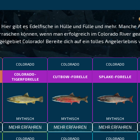
Hier gibt es Edelfische in Hülle und Fülle und mehr. Manche A
raschen können, wenn man erfolgreich im Colorado River ge
gelgebiet Colorado! Bereite dich auf ein tolles Angelerlebnis v
COLORADO
COLORADO
COLORADO
COLORADO-
CUTBOW-FORELLE
SPLAKE-FORELLE
TIGERFORELLE
MYTHISCH
MYTHISCH
MYTHISCH
MEHR ERFAHREN
MEHR ERFAHREN
MEHR ERFAHREN
COLORADO
COLORADO
COLORADO