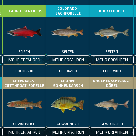
COLORADO-
BLAURÜCKENLACHS
BUCKELDÖBEL
E
BACHFORELLE
EPISCH
SELTEN
SELTEN
MEHR ERFAHREN
MEHR ERFAHREN
MEHR ERFAHREN
COLORADO
COLORADO
COLORADO
GREENBACK-
GRÜNER
KNOCHENSCHWANZ-
CUTTHROAT-FORELLE
SONNENBARSCH
DÖBEL
GEWÖHNLICH
GEWÖHNLICH
GEWÖHNLICH
MEHR ERFAHREN
MEHR ERFAHREN
MEHR ERFAHREN