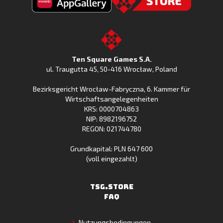
Clash
Fishing
jetzt
Fishing
CLash
Go
bei
Clash
im
to
Google
jetzt
Apple
the
Play
bei
App
TSG.STORE
Ten Square Games S.A.
Huawei
Store
ul. Traugutta 45
,
50-416 Wrocław
, Poland
App
Bezirksgericht Wrocław-Fabryczna, 6. Kammer für
Gallery
Wirtschaftsangelegenheiten
KRS: 0000704863
NIP: 8982196752
REGON: 021744780
Grundkapital: PLN 647 600
(voll eingezahlt)
TSG.STORE
FAQ
Nutzungsbedingungen