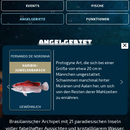
EVENTS
FISCHE
ANGELGEBIETE
FUNKTIONEN
Angelgebiet
FERNANDO DE NORONHA
Protogyne Art, die sich bei einer
KARIBIK-
Größe von etwa 20 cm in
JUWELENBARSCH
Männchen umgestaltet.
Schwimmen manchmal hinter
Muränen und Aalen her, um sich
von den Resten derer Mahlzeiten
zu ernähren.
FERNANDO DE NORONHA
STUFE 125
GEWÖHNLICH
Brasilianischer Archipel mit 21 paradiesischen Inseln
voller fabelhafter Aussichten und kristallklarem Wasser.