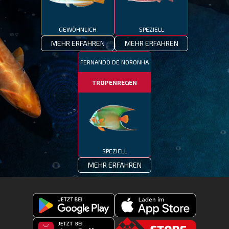
GEWÖHNLICH
SPEZIELL
MEHR ERFAHREN
MEHR ERFAHREN
FERNANDO DE NORONHA
TROPENREGEN
SPEZIELL
MEHR ERFAHREN
Fishing
Laden