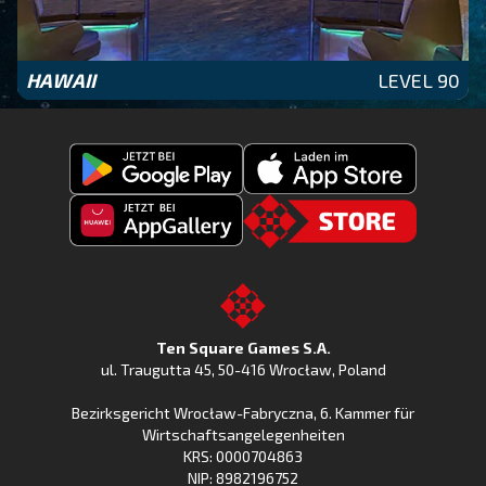
HAWAII
LEVEL 90
Fishing
Laden
Clash
Fishing
jetzt
Fishing
CLash
Go
bei
Clash
im
to
Google
jetzt
Apple
the
Play
bei
App
TSG.STORE
Ten Square Games S.A.
Huawei
Store
ul. Traugutta 45
,
50-416 Wrocław
, Poland
App
Bezirksgericht Wrocław-Fabryczna, 6. Kammer für
Gallery
Wirtschaftsangelegenheiten
KRS: 0000704863
NIP: 8982196752