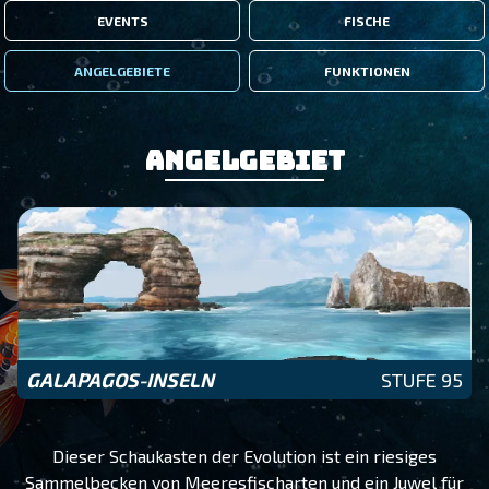
EVENTS
FISCHE
ANGELGEBIETE
FUNKTIONEN
Angelgebiet
GALAPAGOS-INSELN
STUFE 95
Dieser Schaukasten der Evolution ist ein riesiges
Sammelbecken von Meeresfischarten und ein Juwel für