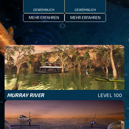
GEWÖHNLICH
GEWÖHNLICH
MEHR ERFAHREN
MEHR ERFAHREN
MURRAY RIVER
LEVEL 100