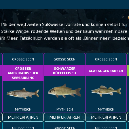
1 % der weltweiten Süßwasservorräte und können selbst für 
. Starke Winde, rollende Wellen und der kaum wahrnehmbare 
em Meer. Tatsächlich werden sie oft als „Binnenmeer“ bezeich
GROSSE SEEN
GROSSE SEEN
GROSSE SEEN
GROSSER
SCHWARZER
GLASAUGENBARSCH
AMERIKANISCHER
BÜFFELFISCH
SEESAIBLING
MYTHISCH
MYTHISCH
MYTHISCH
MEHR ERFAHREN
MEHR ERFAHREN
MEHR ERFAHREN
GROSSE SEEN
GROSSE SEEN
GROSSE SEEN