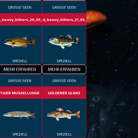
GROSSE SEEN
GROSSE SEEN
d_heavy_hitters_20_05_24
fotd_heavy_hitters_21_05_24
SPEZIELL
SPEZIELL
MEHR ERFAHREN
MEHR ERFAHREN
GROSSE SEEN
GROSSE SEEN
TIGER MUSKELLUNGE
GOLDENER GLANZ
SPEZIELL
SPEZIELL