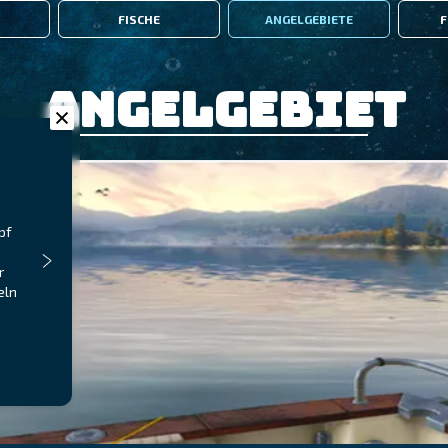
FISCHE
ANGELGEBIETE
F
Angelgebiet
pf
r
eln