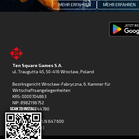
MEHR ERFAHREN
MEHR ERFAHREN
Fishing
Clash
jetzt
bei
Ten Square Games S.A.
Google
ul. Traugutta 45
,
50-416 Wrocław
, Poland
Play
Bezirksgericht Wrocław-Fabryczna, 6. Kammer für
Wirtschaftsangelegenheiten
KRS: 0000704863
NIP: 8982196752
REGON: 021744780
Grundkapital: PLN 647 600
(voll eingezahlt)