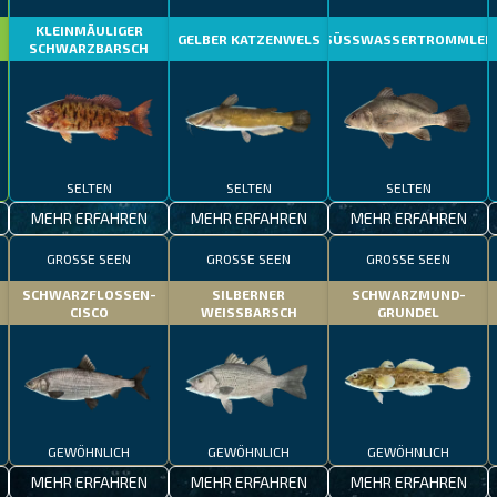
KLEINMÄULIGER
GELBER KATZENWELS
SÜSSWASSERTROMMLER
SCHWARZBARSCH
SELTEN
SELTEN
SELTEN
MEHR ERFAHREN
MEHR ERFAHREN
MEHR ERFAHREN
GROSSE SEEN
GROSSE SEEN
GROSSE SEEN
SCHWARZFLOSSEN-
SILBERNER
SCHWARZMUND-
CISCO
WEISSBARSCH
GRUNDEL
GEWÖHNLICH
GEWÖHNLICH
GEWÖHNLICH
MEHR ERFAHREN
MEHR ERFAHREN
MEHR ERFAHREN