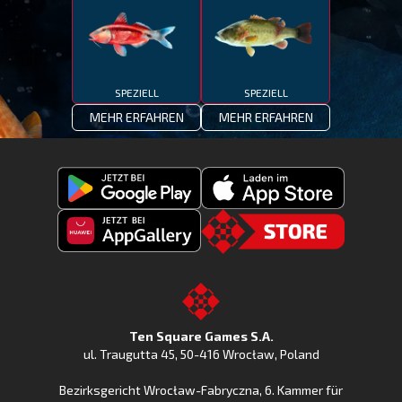
SPEZIELL
SPEZIELL
MEHR ERFAHREN
MEHR ERFAHREN
Fishing
Laden
Clash
Fishing
jetzt
Fishing
CLash
Go
bei
Clash
im
to
Google
jetzt
Apple
the
Play
bei
App
TSG.STORE
Ten Square Games S.A.
Huawei
Store
ul. Traugutta 45
,
50-416 Wrocław
, Poland
App
Bezirksgericht Wrocław-Fabryczna, 6. Kammer für
Gallery