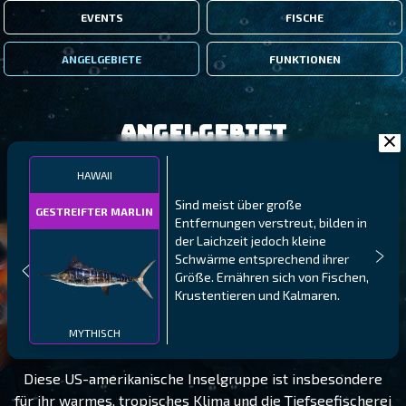
EVENTS
FISCHE
ANGELGEBIETE
FUNKTIONEN
Angelgebiet
HAWAII
Sind meist über große
GESTREIFTER MARLIN
Entfernungen verstreut, bilden in
der Laichzeit jedoch kleine
Schwärme entsprechend ihrer
Größe. Ernähren sich von Fischen,
Krustentieren und Kalmaren.
HAWAII
STUFE 90
MYTHISCH
Diese US-amerikanische Inselgruppe ist insbesondere
für ihr warmes, tropisches Klima und die Tiefseefischerei