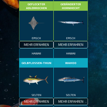
GEFLECKTER
GEBÄNDERTER
ADLERROCHEN
HORNHECHT
EPISCH
EPISCH
MEHR ERFAHREN
MEHR ERFAHREN
HAWAII
HAWAII
GELBFLOSSEN-THUN
WAHOO
SELTEN
SELTEN
MEHR ERFAHREN
MEHR ERFAHREN