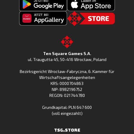
Fishing
Laden
Clash
Fishing
jetzt
Fishing
CLash
Go
bei
Clash
im
to
Google
jetzt
Apple
the
Play
bei
App
TSG.STORE
Ten Square Games S.A.
Huawei
Store
ul. Traugutta 45
,
50-416 Wrocław
, Poland
App
Bezirksgericht Wrocław-Fabryczna, 6. Kammer für
Gallery
Wirtschaftsangelegenheiten
KRS: 0000704863
NIP: 8982196752
REGON: 021744780
Grundkapital: PLN 647 600
(voll eingezahlt)
TSG.STORE