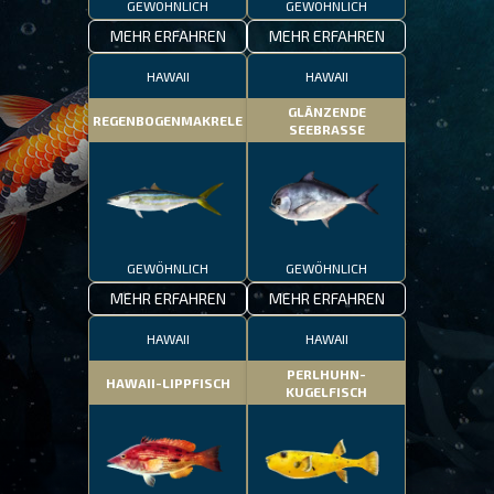
GEWÖHNLICH
GEWÖHNLICH
MEHR ERFAHREN
MEHR ERFAHREN
HAWAII
HAWAII
GLÄNZENDE
REGENBOGENMAKRELE
SEEBRASSE
GEWÖHNLICH
GEWÖHNLICH
MEHR ERFAHREN
MEHR ERFAHREN
HAWAII
HAWAII
PERLHUHN-
HAWAII-LIPPFISCH
KUGELFISCH