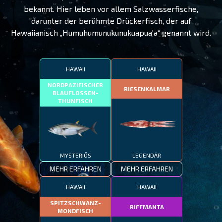
bekannt. Hier leben vor allem Salzwasserfische,
darunter der berühmte Drückerfisch, der auf
Hawaiianisch „Humuhumunukunukuapua'a“ genannt wird.
HAWAII
HAWAII
NORDPAZIFISCHER
RIESENKALMAR
BLAUFLOSSEN-
THUNFISCH
MYSTERIÖS
LEGENDÄR
MEHR ERFAHREN
MEHR ERFAHREN
HAWAII
HAWAII
SPITZSCHWANZ-
RIFFMANTA
MONDFISCH