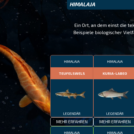
HIMALAJA
Ein Ort, an dem einst die t
Beispiele biologischer Viel
HIMALAJA
HIMALAJA
TEUFELSWELS
KURIA-LABEO
LEGENDÄR
LEGENDÄR
MEHR ERFAHREN
MEHR ERFAHREN
HIMALAJA
HIMALAJA