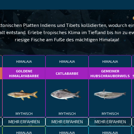
ektonischen Platten Indiens und Tibets kollidierten, wodurch
falt entstand. Erlebe tropisches Klima im Tiefland bis hin zu 
riesige Fische am Fuße des mächtigen Himalaja!
HIMALAJA
HIMALAJA
HIMALAJA
GOLDENE
GEMEINER
CATLABARBE
HIMALAYABARBE
HUBSCHRAUBERWELS
MYTHISCH
MYTHISCH
MYTHISCH
MEHR ERFAHREN
MEHR ERFAHREN
MEHR ERFAHREN
HIMALAJA
HIMALAJA
HIMALAJA