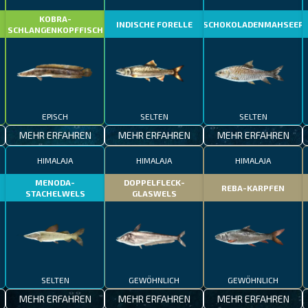
KOBRA-
INDISCHE FORELLE
SCHOKOLADENMAHSEER
SCHLANGENKOPFFISCH
EPISCH
SELTEN
SELTEN
MEHR ERFAHREN
MEHR ERFAHREN
MEHR ERFAHREN
HIMALAJA
HIMALAJA
HIMALAJA
MENODA-
DOPPELFLECK-
REBA-KARPFEN
STACHELWELS
GLASWELS
SELTEN
GEWÖHNLICH
GEWÖHNLICH
MEHR ERFAHREN
MEHR ERFAHREN
MEHR ERFAHREN