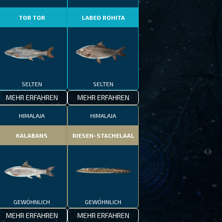
TOR TOR
LABEO ROHITA
SELTEN
SELTEN
MEHR ERFAHREN
MEHR ERFAHREN
HIMALAJA
HIMALAJA
KALABANS
RIESEN-STACHELAAL
GEWÖHNLICH
GEWÖHNLICH
MEHR ERFAHREN
MEHR ERFAHREN