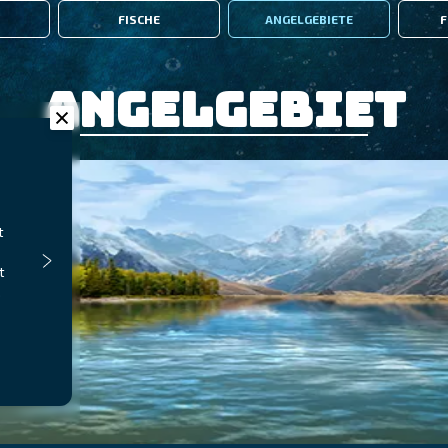
FISCHE
ANGELGEBIETE
F
Angelgebiet
t
t
.