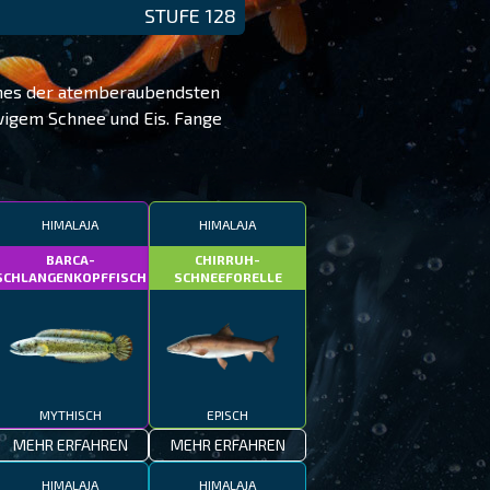
STUFE 128
 eines der atemberaubendsten
ewigem Schnee und Eis. Fange
HIMALAJA
HIMALAJA
BARCA-
CHIRRUH-
SCHLANGENKOPFFISCH
SCHNEEFORELLE
MYTHISCH
EPISCH
MEHR ERFAHREN
MEHR ERFAHREN
HIMALAJA
HIMALAJA