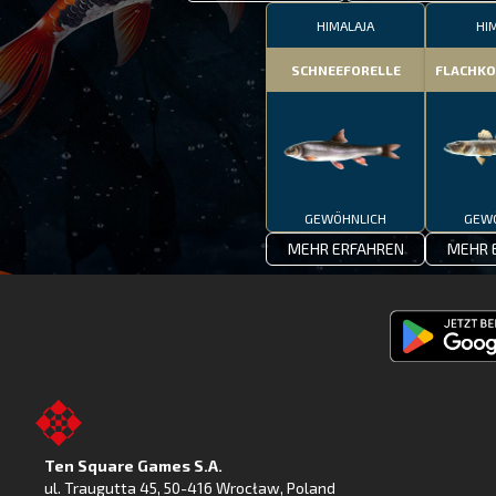
HIMALAJA
HI
SCHNEEFORELLE
FLACHK
GEWÖHNLICH
GEW
MEHR ERFAHREN
MEHR 
Fishing
Clash
jetzt
bei
Ten Square Games S.A.
Google
ul. Traugutta 45
,
50-416 Wrocław
, Poland