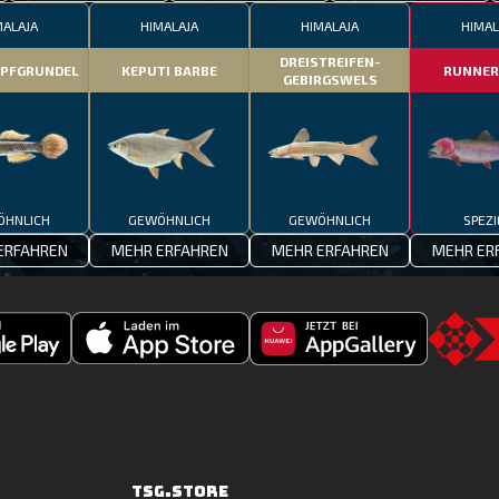
MALAJA
HIMALAJA
HIMALAJA
HIMAL
DREISTREIFEN-
OPFGRUNDEL
KEPUTI BARBE
RUNNER
GEBIRGSWELS
ÖHNLICH
GEWÖHNLICH
GEWÖHNLICH
SPEZI
ERFAHREN
MEHR ERFAHREN
MEHR ERFAHREN
MEHR ER
Laden
Fishing
Go
Fishing
Clash
to
CLash
jetzt
the
im
bei
TSG.STO
Apple
Huawei
TSG.STORE