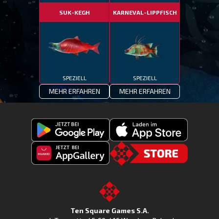
SUK-KEGH
KARNEVAL-LIPPFISCH
SPEZIELL
SPEZIELL
MEHR ERFAHREN
MEHR ERFAHREN
Fishing
Laden
Clash
Fishing
jetzt
Fishing
CLash
Go
bei
Clash
im
to
Google
jetzt
Apple
the
Play
bei
App
TSG.STORE
Ten Square Games S.A.
Huawei
Store