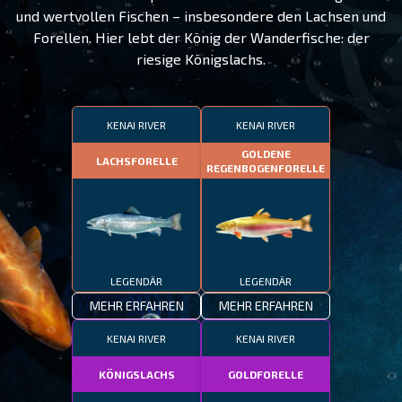
und wertvollen Fischen – insbesondere den Lachsen und
Forellen. Hier lebt der König der Wanderfische: der
riesige Königslachs.
KENAI RIVER
KENAI RIVER
GOLDENE
LACHSFORELLE
REGENBOGENFORELLE
LEGENDÄR
LEGENDÄR
MEHR ERFAHREN
MEHR ERFAHREN
KENAI RIVER
KENAI RIVER
KÖNIGSLACHS
GOLDFORELLE