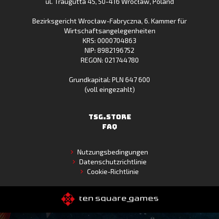
ul. Traugutta 45
,
50-416 Wrocław
, Poland
App
Bezirksgericht Wrocław-Fabryczna, 6. Kammer für
Gallery
Wirtschaftsangelegenheiten
KRS: 0000704863
NIP: 8982196752
REGON: 021744780
Grundkapital: PLN 647 600
(voll eingezahlt)
TSG.STORE
FAQ
Nutzungsbedingungen
Datenschutzrichtlinie
Cookie-Richtlinie