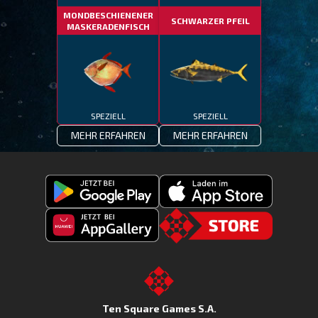
MONDBESCHIENENER
SCHWARZER PFEIL
MASKERADENFISCH
SPEZIELL
SPEZIELL
MEHR ERFAHREN
MEHR ERFAHREN
Fishing
Laden
Clash
Fishing
jetzt
Fishing
CLash
Go
bei
Clash
im
to
Google
jetzt
Apple
the
Play
bei
App
TSG.STORE
Ten Square Games S.A.
Huawei
Store