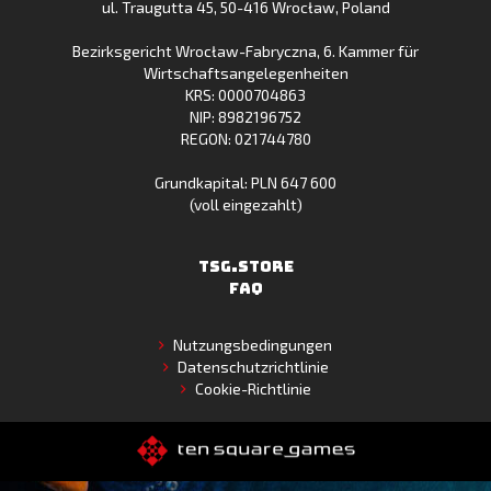
ul. Traugutta 45
,
50-416 Wrocław
, Poland
App
Bezirksgericht Wrocław-Fabryczna, 6. Kammer für
Gallery
Wirtschaftsangelegenheiten
KRS: 0000704863
NIP: 8982196752
REGON: 021744780
Grundkapital: PLN 647 600
(voll eingezahlt)
TSG.STORE
FAQ
Nutzungsbedingungen
Datenschutzrichtlinie
Cookie-Richtlinie