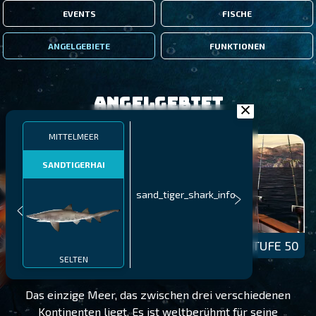
EVENTS
FISCHE
ANGELGEBIETE
FUNKTIONEN
Angelgebiet
MITTELMEER
SANDTIGERHAI
sand_tiger_shark_info
MITTELMEER
STUFE 50
SELTEN
Das einzige Meer, das zwischen drei verschiedenen
Kontinenten liegt. Es ist weltberühmt für seine