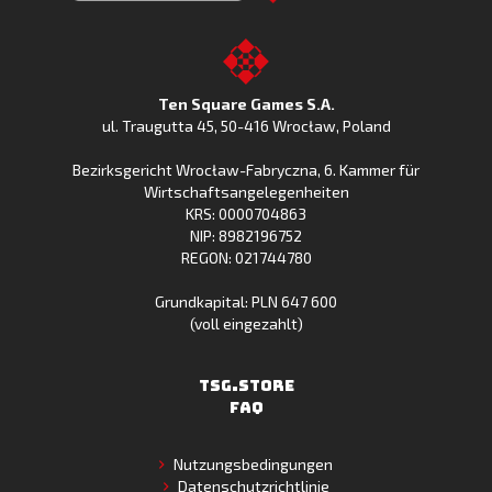
jetzt
Fishing
CLash
Go
bei
Clash
im
to
Google
jetzt
Apple
the
Play
bei
App
TSG.STORE
Ten Square Games S.A.
Huawei
Store
ul. Traugutta 45
,
50-416 Wrocław
, Poland
App
Bezirksgericht Wrocław-Fabryczna, 6. Kammer für
Gallery
Wirtschaftsangelegenheiten
KRS: 0000704863
NIP: 8982196752
REGON: 021744780
Grundkapital: PLN 647 600
(voll eingezahlt)
TSG.STORE
FAQ
Nutzungsbedingungen
Datenschutzrichtlinie