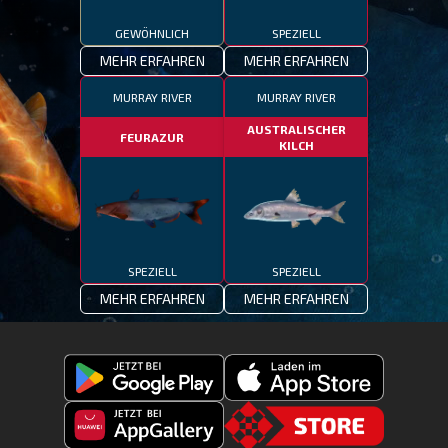
GEWÖHNLICH
SPEZIELL
MEHR ERFAHREN
MEHR ERFAHREN
MURRAY RIVER
MURRAY RIVER
AUSTRALISCHER
FEURAZUR
KILCH
SPEZIELL
SPEZIELL
MEHR ERFAHREN
MEHR ERFAHREN
Fishing
Laden
Clash
Fishing