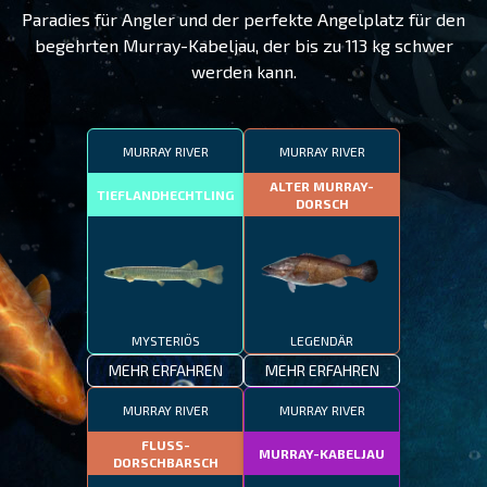
Paradies für Angler und der perfekte Angelplatz für den
begehrten Murray-Kabeljau, der bis zu 113 kg schwer
werden kann.
MURRAY RIVER
MURRAY RIVER
ALTER MURRAY-
TIEFLANDHECHTLING
DORSCH
MYSTERIÖS
LEGENDÄR
MEHR ERFAHREN
MEHR ERFAHREN
MURRAY RIVER
MURRAY RIVER
FLUSS-
MURRAY-KABELJAU
DORSCHBARSCH