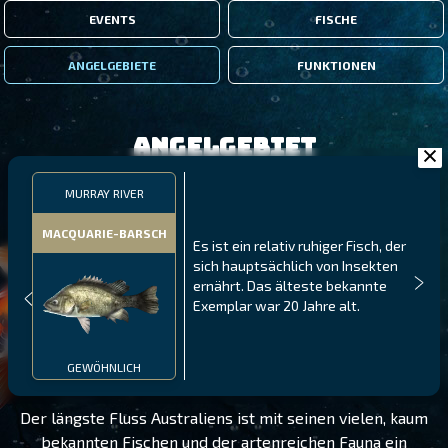
EVENTS
FISCHE
ANGELGEBIETE
FUNKTIONEN
Angelgebiet
MURRAY RIVER
MACQUARIE-BARSCH
Es ist ein relativ ruhiger Fisch, der
sich hauptsächlich von Insekten
ernährt. Das älteste bekannte
Exemplar war 20 Jahre alt.
MURRAY RIVER
STUFE 100
GEWÖHNLICH
Der längste Fluss Australiens ist mit seinen vielen, kaum
bekannten Fischen und der artenreichen Fauna ein