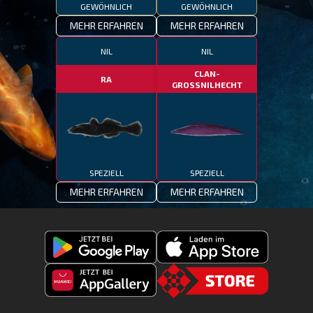
GEWÖHNLICH
GEWÖHNLICH
MEHR ERFAHREN
MEHR ERFAHREN
NIL
NIL
CLAN-
RA
GROSSNILHECHT
SPEZIELL
SPEZIELL
MEHR ERFAHREN
MEHR ERFAHREN
Fishing
Laden
Clash
Fishing
jetzt
Fishing
CLash
Go