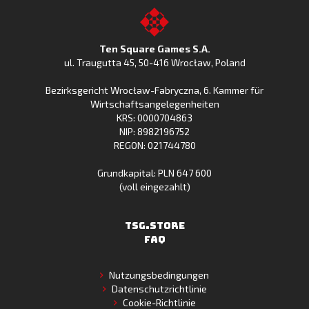
bei
Clash
im
to
Google
jetzt
Apple
the
Play
bei
App
TSG.STORE
Ten Square Games S.A.
Huawei
Store
ul. Traugutta 45
,
50-416 Wrocław
, Poland
App
Bezirksgericht Wrocław-Fabryczna, 6. Kammer für
Gallery
Wirtschaftsangelegenheiten
KRS: 0000704863
NIP: 8982196752
REGON: 021744780
Grundkapital: PLN 647 600
(voll eingezahlt)
TSG.STORE
FAQ
Nutzungsbedingungen
Datenschutzrichtlinie
Cookie-Richtlinie