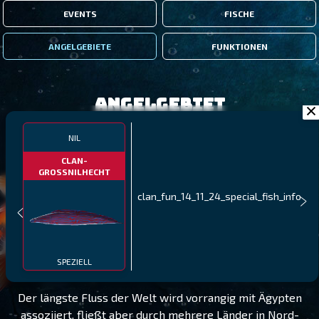
EVENTS
FISCHE
ANGELGEBIETE
FUNKTIONEN
Angelgebiet
NIL
CLAN-
GROSSNILHECHT
clan_fun_14_11_24_special_fish_info
NIL
STUFE 105
SPEZIELL
Der längste Fluss der Welt wird vorrangig mit Ägypten
assoziiert, fließt aber durch mehrere Länder in Nord-