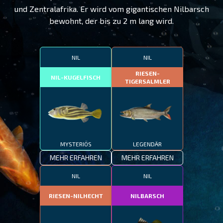
und Zentralafrika. Er wird vom gigantischen Nilbarsch
bewohnt, der bis zu 2 m lang wird.
NIL
NIL
RIESEN-
NIL-KUGELFISCH
TIGERSALMLER
MYSTERIÖS
LEGENDÄR
MEHR ERFAHREN
MEHR ERFAHREN
NIL
NIL
RIESEN-NILHECHT
NILBARSCH