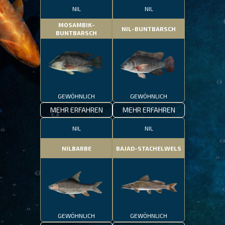
NIL
NIL
MOSAMBIK-
NIL-BUNTBARSCH
BUNTBARSCH
GEWÖHNLICH
GEWÖHNLICH
MEHR ERFAHREN
MEHR ERFAHREN
NIL
NIL
NILBARBE
BAJAD-STACHELWELS
GEWÖHNLICH
GEWÖHNLICH