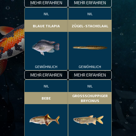
MEHR ERFAHREN
MEHR ERFAHREN
NIL
NIL
BLAUE TILAPIA
ZÜGEL-STACHELAAL
GEWÖHNLICH
GEWÖHNLICH
MEHR ERFAHREN
MEHR ERFAHREN
NIL
NIL
GROSSSCHUPPIGER
BEBE
BRYCINUS