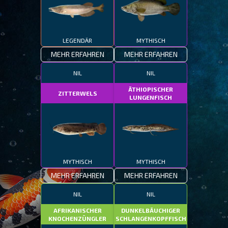
LEGENDÄR
MYTHISCH
MEHR ERFAHREN
MEHR ERFAHREN
NIL
NIL
ÄTHIOPISCHER
ZITTERWELS
LUNGENFISCH
MYTHISCH
MYTHISCH
MEHR ERFAHREN
MEHR ERFAHREN
NIL
NIL
AFRIKANISCHER
DUNKELBÄUCHIGER
KNOCHENZÜNGLER
SCHLANGENKOPFFISCH