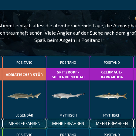
timmt einfach alles: die atemberaubende Lage, die Atmosphäre
ch traumhaft schön. Viele Angler auf der Suche nach dem groß
Spaß beim Angeln in Positano!
POSITANO
POSITANO
POSITANO
SPITZKOPF-
GELBMAUL-
ADRIATISCHER STÖR
SIEBENKIEMERHAI
BARRAKUDA
LEGENDÄR
MYTHISCH
MYTHISCH
MEHR ERFAHREN
MEHR ERFAHREN
MEHR ERFAHREN
POSITANO
POSITANO
POSITANO