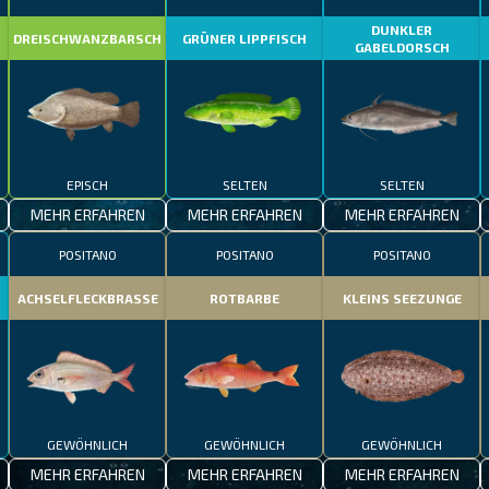
DUNKLER
DREISCHWANZBARSCH
GRÜNER LIPPFISCH
GABELDORSCH
EPISCH
SELTEN
SELTEN
MEHR ERFAHREN
MEHR ERFAHREN
MEHR ERFAHREN
POSITANO
POSITANO
POSITANO
ACHSELFLECKBRASSE
ROTBARBE
KLEINS SEEZUNGE
GEWÖHNLICH
GEWÖHNLICH
GEWÖHNLICH
MEHR ERFAHREN
MEHR ERFAHREN
MEHR ERFAHREN