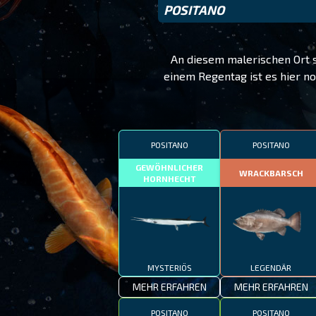
POSITANO
An diesem malerischen Ort s
einem Regentag ist es hier no
POSITANO
POSITANO
GEWÖHNLICHER
WRACKBARSCH
HORNHECHT
MYSTERIÖS
LEGENDÄR
MEHR ERFAHREN
MEHR ERFAHREN
POSITANO
POSITANO