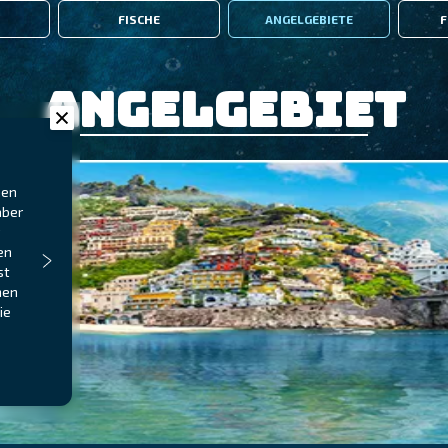
FISCHE
ANGELGEBIETE
F
Angelgebiet
hen
aber
en
st
nen
ie