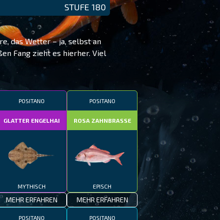
STUFE 180
, das Wetter – ja, selbst an
en Fang zieht es hierher. Viel
POSITANO
POSITANO
GLATTER ENGELHAI
ROSA ZAHNBRASSE
MYTHISCH
EPISCH
MEHR ERFAHREN
MEHR ERFAHREN
POSITANO
POSITANO