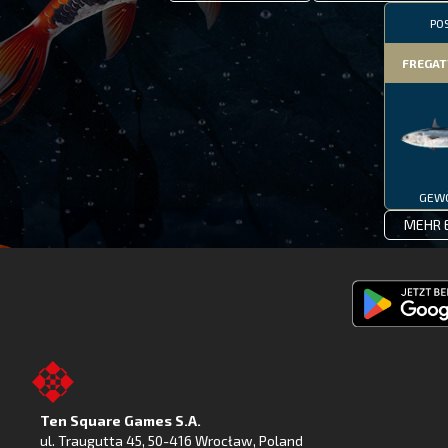
PO
FREGA
GEW
MEHR 
Fishing
Clash
jetzt
bei
Ten Square Games S.A.
Google
ul. Traugutta 45
,
50-416 Wrocław
, Poland