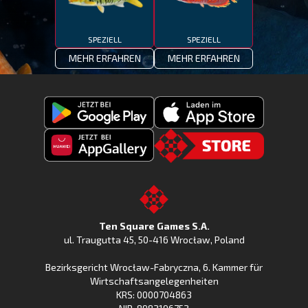
SPEZIELL
SPEZIELL
MEHR ERFAHREN
MEHR ERFAHREN
Fishing
Laden
Clash
Fishing
jetzt
Fishing
CLash
Go
bei
Clash
im
to
Google
jetzt
Apple
the
Play
bei
App
TSG.STORE
Ten Square Games S.A.
Huawei
Store
ul. Traugutta 45
,
50-416 Wrocław
, Poland
App
Bezirksgericht Wrocław-Fabryczna, 6. Kammer für
Gallery
Wirtschaftsangelegenheiten
KRS: 0000704863