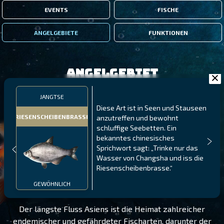
EVENTS
FISCHE
ANGELGEBIETE
FUNKTIONEN
Angelgebiet
JANGTSE
Diese Art ist in Seen und Stauseen
RIESENSCHEIBENBRASSE
anzutreffen und bewohnt
schluffige Seebetten. Ein
bekanntes chinesisches
Sprichwort sagt: „Trinke nur das
Wasser von Changsha und iss die
Riesenscheibenbrasse.“
JANGTSE
STUFE 140
GEWÖHNLICH
Der längste Fluss Asiens ist die Heimat zahlreicher
endemischer und gefährdeter Fischarten, darunter der