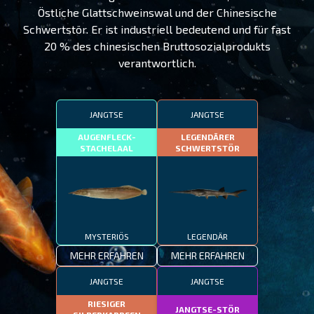
Östliche Glattschweinswal und der Chinesische
Schwertstör. Er ist industriell bedeutend und für fast
20 % des chinesischen Bruttosozialprodukts
verantwortlich.
JANGTSE
JANGTSE
AUGENFLECK-
LEGENDÄRER
STACHELAAL
SCHWERTSTÖR
MYSTERIÖS
LEGENDÄR
MEHR ERFAHREN
MEHR ERFAHREN
JANGTSE
JANGTSE
RIESIGER
JANGTSE-STÖR