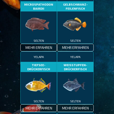
MICROSPATHODON
GELBSCHWANZ-
BAIRDII
FEILENFISCH
SELTEN
SELTEN
MEHR ERFAHREN
MEHR ERFAHREN
YELAPA
YELAPA
TIEFSEE-
WEISSTUPFEN-
DRÜCKERFISCH
DRÜCKERFISCH
SELTEN
SELTEN
MEHR ERFAHREN
MEHR ERFAHREN