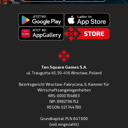
Fishing
Laden
Clash
Fishing
jetzt
Fishing
CLash
Go
bei
Clash
im
to
Google
jetzt
Apple
the
Play
bei
App
TSG.STORE
Ten Square Games S.A.
Huawei
Store
ul. Traugutta 45
,
50-416 Wrocław
, Poland
App
Bezirksgericht Wrocław-Fabryczna, 6. Kammer für
Gallery
Wirtschaftsangelegenheiten
KRS: 0000704863
NIP: 8982196752
REGON: 021744780
Grundkapital: PLN 647 600
(voll eingezahlt)