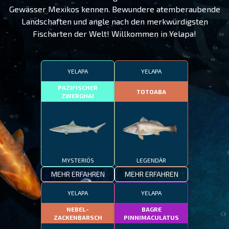
Gewässer Mexikos kennen. Bewundere atemberaubende
Landschaften und angle nach den merkwürdigsten
Fischarten der Welt! Willkommen in Yelapa!
YELAPA
YELAPA
PAZIFISCHER
TOTOABA
ZWERGHAI
MYSTERIÖS
LEGENDÄR
MEHR ERFAHREN
MEHR ERFAHREN
YELAPA
YELAPA
NEBEL-
BAGRE
ZACKENBARSCH
PINNIMACULATUS