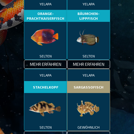
YELAPA
YELAPA
ORANGE-
BÄUMCHEN-
PRACHTKAISERFISCH
LIPPFISCH
SELTEN
SELTEN
MEHR ERFAHREN
MEHR ERFAHREN
YELAPA
YELAPA
STACHELKOPF
SARGASSOFISCH
SELTEN
GEWÖHNLICH