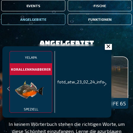
EVENTS
FISCHE
ANGELGEBIETE
FUNKTIONEN
Angelgebiet
YELAPA
KORALLENKNABBERER
fotd_atw_23_02_24_info
YELAPA
STUFE 65
SPEZIELL
In keinem Wörterbuch stehen die richtigen Worte, um
diese Schönheit einzufangen. Lerne die azurblauen