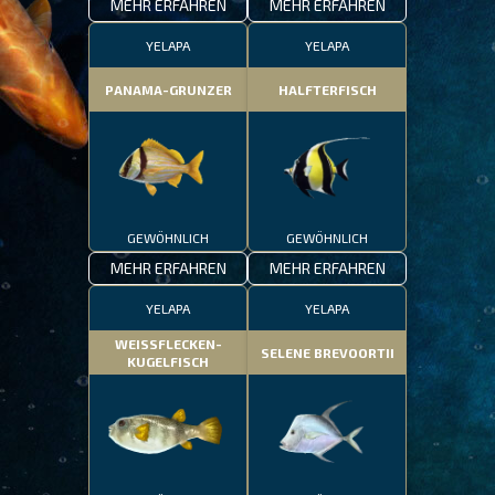
MEHR ERFAHREN
MEHR ERFAHREN
YELAPA
YELAPA
PANAMA-GRUNZER
HALFTERFISCH
GEWÖHNLICH
GEWÖHNLICH
MEHR ERFAHREN
MEHR ERFAHREN
YELAPA
YELAPA
WEISSFLECKEN-
SELENE BREVOORTII
KUGELFISCH