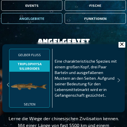
EVENTS
FISCHE
ANGELGEBIETE
FUNKTIONEN
Angelgebiet
GELBER FLUSS
Eine charakteristische Spezies mit
TRIPLOPHYSA
einem großen Kopf, drei Paar
SILUROIDES
Barteln und ausgefallenen
Mustern an den Seiten. Aufgrund
seiner Bedeutung für den
Lebensmittelmarkt wird er in
Gefangenschaft gezüchtet..
GELBER FLUSS
STUFE 175
SELTEN
Lerne die Wiege der chinesischen Zivilisation kennen.
Mit einer Länge von fast 5500 km und einem