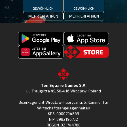
GEWÖHNLICH
GEWÖHNLICH
MEHR ERFAHREN
MEHR ERFAHREN
Fishing
Laden
Clash
Fishing
jetzt
Fishing
CLash
Go
bei
Clash
im
to
Google
jetzt
Apple
the
Play
bei
App
TSG.STORE
Ten Square Games S.A.
Huawei
Store
ul. Traugutta 45
,
50-416 Wrocław
, Poland
App
Bezirksgericht Wrocław-Fabryczna, 6. Kammer für
Gallery
Wirtschaftsangelegenheiten
KRS: 0000704863
NIP: 8982196752
REGON: 021744780