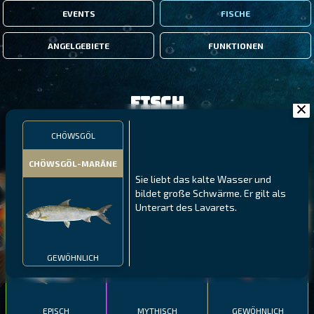
EVENTS
FISCHE
ANGELGEBIETE
FUNKTIONEN
Fisch
CHÖWSGÖL
FILTER
CHÖWSGÖL-MARÄNE
Sie liebt das kalte Wasser und
MALAWI
NÖRDLICHE FJORDE
GALAPAGOS-INSELN
bildet große Schwärme. Er gilt als
Unterart des Lavarets.
GESTRECKTER
MEXIKANISCHER
ATLANTISCHER LENG
SCHABEMUND-
SCHWEINSLIPPFISCH
BUNTBARSCH
GEWÖHNLICH
EPISCH
MYTHISCH
GEWÖHNLICH