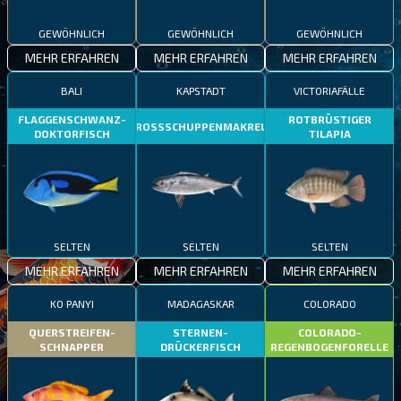
GEWÖHNLICH
GEWÖHNLICH
GEWÖHNLICH
MEHR ERFAHREN
MEHR ERFAHREN
MEHR ERFAHREN
BALI
KAPSTADT
VICTORIAFÄLLE
FLAGGENSCHWANZ-
ROTBRÜSTIGER
GROSSSCHUPPENMAKRELE
DOKTORFISCH
TILAPIA
SELTEN
SELTEN
SELTEN
MEHR ERFAHREN
MEHR ERFAHREN
MEHR ERFAHREN
KO PANYI
MADAGASKAR
COLORADO
QUERSTREIFEN-
STERNEN-
COLORADO-
SCHNAPPER
DRÜCKERFISCH
REGENBOGENFORELLE