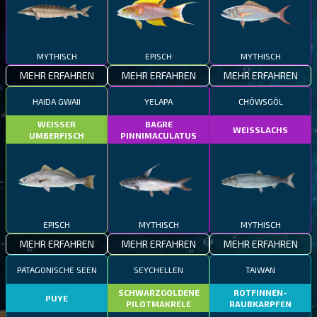
MYTHISCH
EPISCH
MYTHISCH
MEHR ERFAHREN
MEHR ERFAHREN
MEHR ERFAHREN
HAIDA GWAII
YELAPA
CHÖWSGÖL
WEISSER
BAGRE
WEISSLACHS
UMBERFISCH
PINNIMACULATUS
EPISCH
MYTHISCH
MYTHISCH
MEHR ERFAHREN
MEHR ERFAHREN
MEHR ERFAHREN
PATAGONISCHE SEEN
SEYCHELLEN
TAIWAN
SCHWARZGOLDENE
ROTFINNEN-
PUYE
PILOTMAKRELE
RAUBKARPFEN