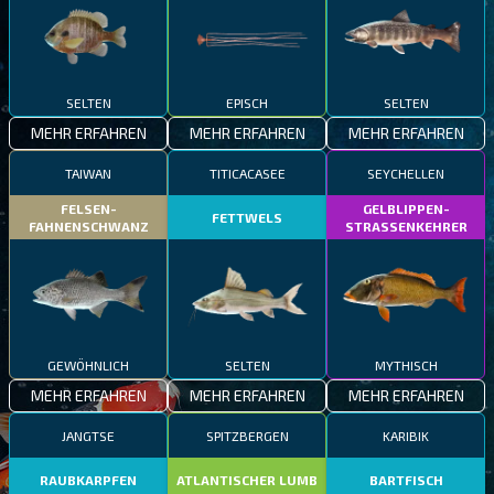
SELTEN
EPISCH
SELTEN
MEHR ERFAHREN
MEHR ERFAHREN
MEHR ERFAHREN
TAIWAN
TITICACASEE
SEYCHELLEN
FELSEN-
GELBLIPPEN-
FETTWELS
FAHNENSCHWANZ
STRASSENKEHRER
GEWÖHNLICH
SELTEN
MYTHISCH
MEHR ERFAHREN
MEHR ERFAHREN
MEHR ERFAHREN
JANGTSE
SPITZBERGEN
KARIBIK
RAUBKARPFEN
ATLANTISCHER LUMB
BARTFISCH