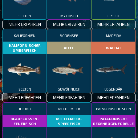
SELTEN
MYTHISCH
EPISCH
MEHR ERFAHREN
MEHR ERFAHREN
MEHR ERFAHREN
KALIFORNIEN
BODENSEE
MADEIRA
KALIFORNISCHER
AITEL
WALHAI
UMBERFISCH
SELTEN
GEWÖHNLICH
LEGENDÄR
MEHR ERFAHREN
MEHR ERFAHREN
MEHR ERFAHREN
JEJUDO
MITTELMEER
PATAGONISCHE SEEN
BLAUFLOSSEN-
MITTELMEER-
PATAGONISCHE
FEUERFISCH
SPEERFISCH
REGENBOGENFORELLE