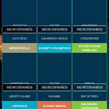
MYTHISCH
SELTEN
MYSTERIÖS
MEHR ERFAHREN
MEHR ERFAHREN
MEHR ERFAHREN
LOCH NESS
GALAPAGOS-INSELN
LYNGENFJORD
ATLANTISCHER
MEERFORELLE
SCHRIFT-FEILENFISCH
KABELJAU
GEWÖHNLICH
SELTEN
EPISCH
MEHR ERFAHREN
MEHR ERFAHREN
MEHR ERFAHREN
LIBERTY ISLAND
VULKANE
BAY OF FIRES
HALSBAND-
LIPPFISCH
ALFRED-MANTA
TEPPICHHAI