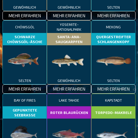
GEWÖHNLICH
GEWÖHNLICH
SELTEN
MEHR ERFAHREN
MEHR ERFAHREN
MEHR ERFAHREN
YOSEMITE-
CHÖWSGÖL
MEKONG
NATIONALPARK
SCHWARZE
SANTA-ANA-
QUERGESTREIFTER
CHÖWSGÖL-ÄSCHE
SAUGKARPFEN
SCHLANGENKOPF
SELTEN
GEWÖHNLICH
SELTEN
MEHR ERFAHREN
MEHR ERFAHREN
MEHR ERFAHREN
BAY OF FIRES
LAKE TAHOE
KAPSTADT
GEPUNKTETE
ROTER BLAURÜCKEN
TORPEDO-MAKRELE
SEEBRASSE