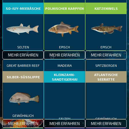
SO-IUY-MEERÄSCHE
POLNISCHER KARPFEN
KATZENWELS
SELTEN
EPISCH
EPISCH
MEHR ERFAHREN
MEHR ERFAHREN
MEHR ERFAHREN
GREAT BARRIER REEF
MADEIRA
SPITZBERGEN
KLEINZAHN-
ATLANTISCHE
SILBER-SÜSSLIPPE
SANDTIGERHAI
SEERATTE
GEWÖHNLICH
SELTEN
GEWÖHNLICH
MEHR ERFAHREN
MEHR ERFAHREN
MEHR ERFAHREN