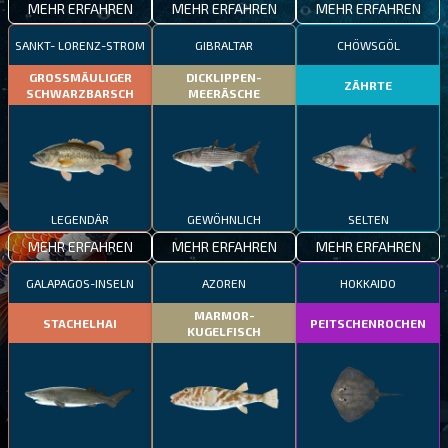
MEHR ERFAHREN
MEHR ERFAHREN
MEHR ERFAHREN
SANKT- LORENZ-STROM
GIBRALTAR
CHÖWSGÖL
GROSSMÄULIGER
DICKLIPPEN-
ZÄHRTE
SCHWARZBARSCH
MEERÄSCHE
LEGENDÄR
GEWÖHNLICH
SELTEN
MEHR ERFAHREN
MEHR ERFAHREN
MEHR ERFAHREN
GALAPAGOS-INSELN
AZOREN
HOKKAIDO
MARMOR-
STACHELHAI
PEITSCHENROCHEN
KUGELFISCH