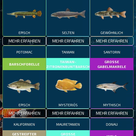
EPISCH
SELTEN
GEWÖHNLICH
MEHR ERFAHREN
MEHR ERFAHREN
MEHR ERFAHREN
POTOMAC
TAIWAN
SANTORIN
TAIWAN-
GROSSE
BARSCHFORELLE
ZITRONENBUNTBARSCH
GABELMAKRELE
EPISCH
MYSTERIÖS
MYTHISCH
MEHR ERFAHREN
MEHR ERFAHREN
MEHR ERFAHREN
KALIFORNIEN
MAURETANIEN
DONAU
GESTREIFTER
GROSSE