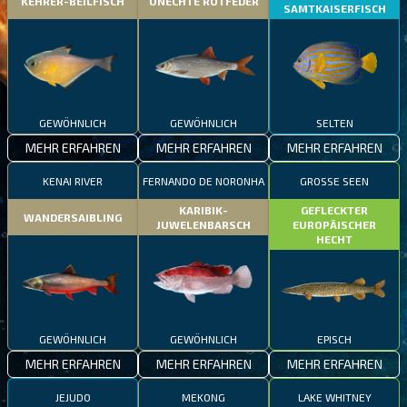
KEHRER-BEILFISCH
UNECHTE ROTFEDER
SAMTKAISERFISCH
GEWÖHNLICH
GEWÖHNLICH
SELTEN
MEHR ERFAHREN
MEHR ERFAHREN
MEHR ERFAHREN
KENAI RIVER
FERNANDO DE NORONHA
GROSSE SEEN
KARIBIK-
GEFLECKTER
WANDERSAIBLING
JUWELENBARSCH
EUROPÄISCHER
HECHT
GEWÖHNLICH
GEWÖHNLICH
EPISCH
MEHR ERFAHREN
MEHR ERFAHREN
MEHR ERFAHREN
JEJUDO
MEKONG
LAKE WHITNEY