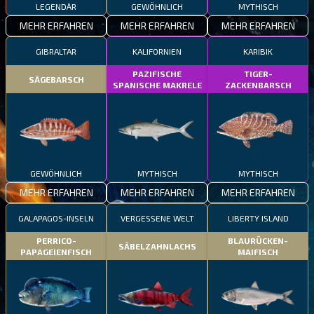
LEGENDÄR
GEWÖHNLICH
MYTHISCH
MEHR ERFAHREN
MEHR ERFAHREN
MEHR ERFAHREN
GIBRALTAR
KALIFORNIEN
KARIBIK
PAZIFISCHE
TIGER-
SÄGEBARSCH
SPANISCHE MAKRELE
ZACKENBARSCH
GEWÖHNLICH
MYTHISCH
MYTHISCH
MEHR ERFAHREN
MEHR ERFAHREN
MEHR ERFAHREN
GALAPAGOS-INSELN
VERGESSENE WELT
LIBERTY ISLAND
PERRICO-
BLAURÜCKEN-
SÄBELZAHNLACHS
PAPAGEIENFISCH
MAIFISCH