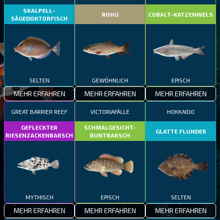
SKALPELL-
ROHU
COBALT-KATZENWELS
SÄGEDOKTORFISCH
SELTEN
GEWÖHNLICH
EPISCH
MEHR ERFAHREN
MEHR ERFAHREN
MEHR ERFAHREN
GREAT BARRIER REEF
VICTORIAFÄLLE
HOKKAIDO
GEFLECKTER
SCHMALGESICHT-
GLATTE FLUNDER
RIESENZACKENBARSCH
BUNTBARSCH
MYTHISCH
EPISCH
SELTEN
MEHR ERFAHREN
MEHR ERFAHREN
MEHR ERFAHREN