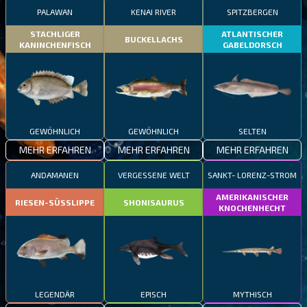
PALAWAN
KENAI RIVER
SPITZBERGEN
STACHLIGER
ATLANTISCHER
BUCKELLACHS
KANINCHENFISCH
GABELDORSCH
GEWÖHNLICH
GEWÖHNLICH
SELTEN
MEHR ERFAHREN
MEHR ERFAHREN
MEHR ERFAHREN
ANDAMANEN
VERGESSENE WELT
SANKT- LORENZ-STROM
AMERIKANISCHER
RIESEN-SÜSSLIPPE
SHONISAURUS
KNOCHENHECHT
LEGENDÄR
EPISCH
MYTHISCH