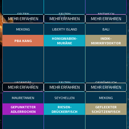
SELTEN
SELTEN
MYTHISCH
MEHR ERFAHREN
MEHR ERFAHREN
MEHR ERFAHREN
MEKONG
LIBERTY ISLAND
BALI
HONIGWABEN-
INDIK-
PBA KANG
MURÄNE
MIMIKRYDOKTOR
LEGENDÄR
SELTEN
GEWÖHNLICH
MEHR ERFAHREN
MEHR ERFAHREN
MEHR ERFAHREN
MAURETANIEN
SEYCHELLEN
MEKONG
GEPUNKTETER
RIESEN-
GEFLECKTER
ADLERROCHEN
DRÜCKERFISCH
SCHÜTZENFISCH