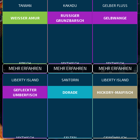
TAIWAN
KAKADU
GELBER FLUSS
RUSSIGER
WEISSER AMUR
GELBWANGE
GRUNZBARSCH
EPISCH
MYTHISCH
MYTHISCH
MEHR ERFAHREN
MEHR ERFAHREN
MEHR ERFAHREN
LIBERTY ISLAND
SANTORIN
LIBERTY ISLAND
GEFLECKTER
DORADE
HICKORY-MAIFISCH
UMBERFISCH
MYTHISCH
SELTEN
GEWÖHNLICH