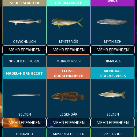
WELS
SCHIFFSHALTER
GOLDMAKRELE
GEWÖHNLICH
MYSTERIÖS
MYTHISCH
MEHR ERFAHREN
MEHR ERFAHREN
MEHR ERFAHREN
NÖRDLICHE FJORDE
MURRAY RIVER
HIMALAJA
FLUSS-
MENODA-
NADEL-HORNHECHT
DORSCHBARSCH
STACHELWELS
SELTEN
LEGENDÄR
SELTEN
MEHR ERFAHREN
MEHR ERFAHREN
MEHR ERFAHREN
HOKKAIDO
MASURISCHE SEEN
LAKE TAHOE