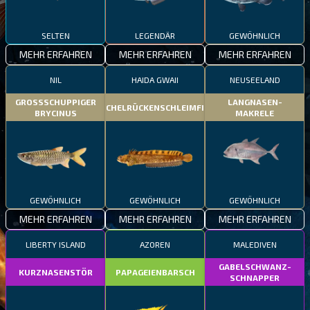
SELTEN
LEGENDÄR
GEWÖHNLICH
MEHR ERFAHREN
MEHR ERFAHREN
MEHR ERFAHREN
NIL
HAIDA GWAII
NEUSEELAND
GROSSSCHUPPIGER
LANGNASEN-
STACHELRÜCKENSCHLEIMFISCH
BRYCINUS
MAKRELE
GEWÖHNLICH
GEWÖHNLICH
GEWÖHNLICH
MEHR ERFAHREN
MEHR ERFAHREN
MEHR ERFAHREN
LIBERTY ISLAND
AZOREN
MALEDIVEN
GABELSCHWANZ-
KURZNASENSTÖR
PAPAGEIENBARSCH
SCHNAPPER