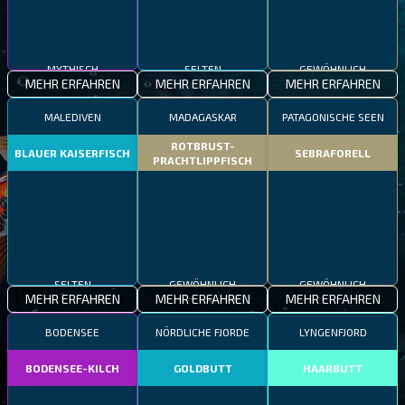
MYTHISCH
SELTEN
GEWÖHNLICH
MEHR ERFAHREN
MEHR ERFAHREN
MEHR ERFAHREN
MALEDIVEN
MADAGASKAR
PATAGONISCHE SEEN
ROTBRUST-
BLAUER KAISERFISCH
SEBRAFORELL
PRACHTLIPPFISCH
SELTEN
GEWÖHNLICH
GEWÖHNLICH
MEHR ERFAHREN
MEHR ERFAHREN
MEHR ERFAHREN
BODENSEE
NÖRDLICHE FJORDE
LYNGENFJORD
BODENSEE-KILCH
GOLDBUTT
HAARBUTT