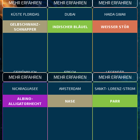
MEHR ERFAHREN
MEHR ERFAHREN
MEHR ERFAHREN
KÜSTE FLORIDAS
DUBAI
HAIDA GWAII
GELBSCHWANZ-
INDISCHER BLÄUEL
WEISSER STÖR
SCHNAPPER
GEWÖHNLICH
EPISCH
LEGENDÄR
MEHR ERFAHREN
MEHR ERFAHREN
MEHR ERFAHREN
NICARAGUASEE
AMSTERDAM
SANKT- LORENZ-STROM
ALBINO-
NASE
PARR
ALLIGATORHECHT