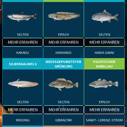
SELTEN
EPISCH
SELTEN
MEHR ERFAHREN
MEHR ERFAHREN
MEHR ERFAHREN
KAKADU
HOKKAIDO
HAIDA GWAII
WEISSGEPUNKTETER
PAZIFISCHER
SILBERAALWELS
GRÜNLING
KABELJAU
SELTEN
SELTEN
EPISCH
MEHR ERFAHREN
MEHR ERFAHREN
MEHR ERFAHREN
MEKONG
GIBRALTAR
SANKT- LORENZ-STROM