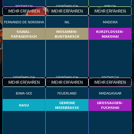
MYTHISCH
GEWÖHNLICH
EPISCH
MEHR ERFAHREN
MEHR ERFAHREN
MEHR ERFAHREN
FERNANDO DE NORONHA
NIL
MADEIRA
SIGNAL-
MOSAMBIK-
KURZFLOSSEN-
PAPAGEIFISCH
BUNTBARSCH
MAKOHAI
GEWÖHNLICH
GEWÖHNLICH
MYTHISCH
MEHR ERFAHREN
MEHR ERFAHREN
MEHR ERFAHREN
BIWA-SEE
FEUERLAND
MADAGASKAR
GEMEINE
GROSSAUGEN-
HASU
MEERBRASSE
FUCHSHAI