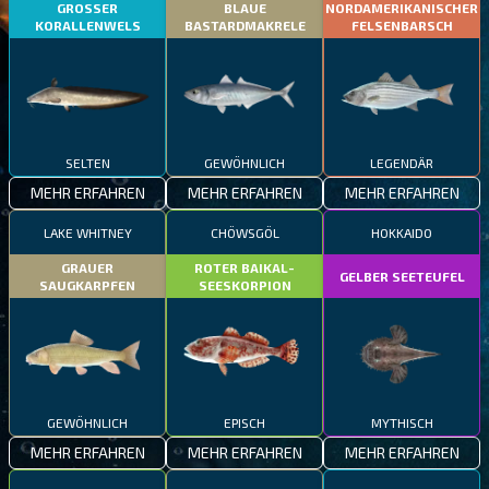
GROSSER
BLAUE
NORDAMERIKANISCHER
KORALLENWELS
BASTARDMAKRELE
FELSENBARSCH
SELTEN
GEWÖHNLICH
LEGENDÄR
MEHR ERFAHREN
MEHR ERFAHREN
MEHR ERFAHREN
LAKE WHITNEY
CHÖWSGÖL
HOKKAIDO
GRAUER
ROTER BAIKAL-
GELBER SEETEUFEL
SAUGKARPFEN
SEESKORPION
GEWÖHNLICH
EPISCH
MYTHISCH
MEHR ERFAHREN
MEHR ERFAHREN
MEHR ERFAHREN