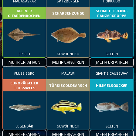
MADAGASKAR
SPITZBERGEN
HOKKAIDO
KLEINER
SCHMETTERLING-
SCHARBENZUNGE
GITARRENROCHEN
PANZERGROPPE
EPISCH
GEWÖHNLICH
SELTEN
MEHR ERFAHREN
MEHR ERFAHREN
MEHR ERFAHREN
FLUSS EBRO
MALAWI
GIANT’S CAUSEWAY
EUROPÄISCHER
TÜRKISGOLDBARSCH
HIMMELSGUCKER
FLUSSWELS
LEGENDÄR
GEWÖHNLICH
SELTEN
MEHR ERFAHREN
MEHR ERFAHREN
MEHR ERFAHREN