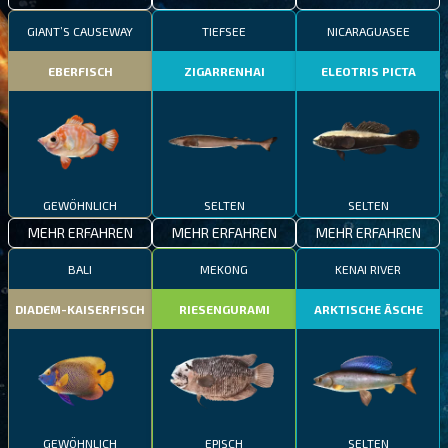
GIANT’S CAUSEWAY
TIEFSEE
NICARAGUASEE
EBERFISCH
ZIGARRENHAI
ELEOTRIS PICTA
GEWÖHNLICH
SELTEN
SELTEN
MEHR ERFAHREN
MEHR ERFAHREN
MEHR ERFAHREN
BALI
MEKONG
KENAI RIVER
DIADEM-KAISERFISCH
RIESENGURAMI
ARKTISCHE ÄSCHE
GEWÖHNLICH
EPISCH
SELTEN