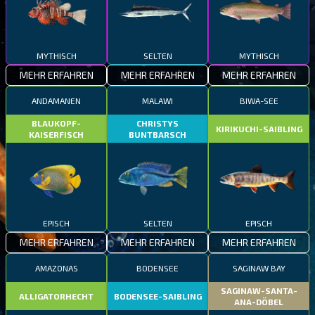
MYTHISCH
SELTEN
MYTHISCH
MEHR ERFAHREN
MEHR ERFAHREN
MEHR ERFAHREN
ANDAMANEN
MALAWI
BIWA-SEE
BLAUKOPF-
CHRISTYS
KIRIKUCHI-SAIBLING
KAISERFISCH
BUNTBARSCH
EPISCH
SELTEN
EPISCH
MEHR ERFAHREN
MEHR ERFAHREN
MEHR ERFAHREN
AMAZONAS
BODENSEE
SAGINAW BAY
SAGINAW-SANTA-
ALLIGATORHECHT
BODENSEE-SAIBLING
ANA-DÖBEL