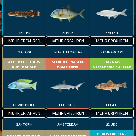
SELTEN
EPISCH
SELTEN
MEHR ERFAHREN
MEHR ERFAHREN
MEHR ERFAHREN
MALAWI
KÜSTE FLORIDAS
SAGINAW BAY
GELBER LEPTURUS-
SCHAUFELNASEN-
SAGINAW
BUNTBARSCH
HAMMERHAI
STEELHEAD-FORELLE
GEWÖHNLICH
LEGENDÄR
EPISCH
MEHR ERFAHREN
MEHR ERFAHREN
MEHR ERFAHREN
SANTORIN
AMSTERDAM
JEJUDO
BLAUSTREIFEN-