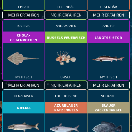
EPISCH
LEGENDÄR
LEGENDÄR
MEHR ERFAHREN
MEHR ERFAHREN
MEHR ERFAHREN
KARIBIK
ANDAMANEN
JANGTSE
CHOLA-
RUSSELS FEUERFISCH
JANGTSE-STÖR
GEIGENROCHEN
MYTHISCH
EPISCH
MYTHISCH
MEHR ERFAHREN
MEHR ERFAHREN
MEHR ERFAHREN
KENAI RIVER
TOLEDO BEND
VULKANE
AZURBLAUER
BLAUER
NJELMA
KATZENWELS
ZACKENBARSCH