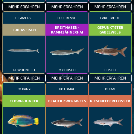
MEHR ERFAHREN
MEHR ERFAHREN
MEHR ERFAHREN
GIBRALTAR
FEUERLAND
LAKE TAHOE
BREITNASEN-
GEPUNKTETER
TOBIASFISCH
KAMMZÄHNERHAI
GABELWELS
GEWÖHNLICH
MYTHISCH
EPISCH
MEHR ERFAHREN
MEHR ERFAHREN
MEHR ERFAHREN
KO PANYI
POTOMAC
DUBAI
CLOWN-JUNKER
BLAUER ZWERGWELS
RIESENFEDERFLOSSER