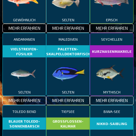
GEWÖHNLICH
SELTEN
EPISCH
MEHR ERFAHREN
MEHR ERFAHREN
MEHR ERFAHREN
ANDAMANEN
MALEDIVEN
SEYCHELLEN
VIELSTREIFEN-
PALETTEN-
KURZNASENMAKRELE
FÜSILIER
SKALPELLDOKTORFISCH
SELTEN
SELTEN
MYTHISCH
MEHR ERFAHREN
MEHR ERFAHREN
MEHR ERFAHREN
TOLEDO BEND
TIEFSEE
BIWA-SEE
BLAUER TOLEDO-
GROSSFLOSSEN-
NIKKO-SAIBLING
SONNENBARSCH
KALMAR