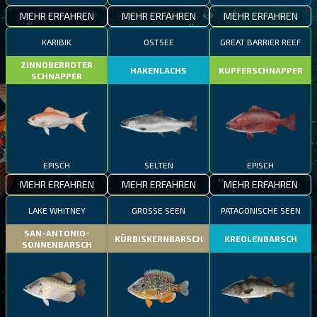
MEHR ERFAHREN
MEHR ERFAHREN
MEHR ERFAHREN
KARIBIK
OSTSEE
GREAT BARRIER REEF
ZINNOBERROTER
HAKENLACHS
KUPFERSCHNAPPER
SCHNAPPER
EPISCH
SELTEN
EPISCH
MEHR ERFAHREN
MEHR ERFAHREN
MEHR ERFAHREN
LAKE WHITNEY
GROSSE SEEN
PATAGONISCHE SEEN
SAN-ANTONIO-
KÜRBISKERNBARSCH
KREOLENBARSCH
SONNENBARSCH