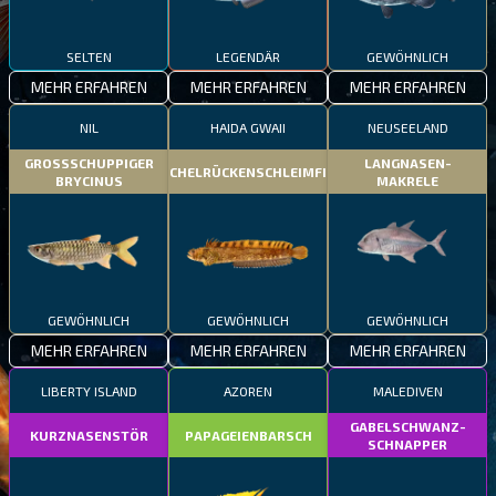
SELTEN
LEGENDÄR
GEWÖHNLICH
MEHR ERFAHREN
MEHR ERFAHREN
MEHR ERFAHREN
NIL
HAIDA GWAII
NEUSEELAND
GROSSSCHUPPIGER
LANGNASEN-
STACHELRÜCKENSCHLEIMFISCH
BRYCINUS
MAKRELE
GEWÖHNLICH
GEWÖHNLICH
GEWÖHNLICH
MEHR ERFAHREN
MEHR ERFAHREN
MEHR ERFAHREN
LIBERTY ISLAND
AZOREN
MALEDIVEN
GABELSCHWANZ-
KURZNASENSTÖR
PAPAGEIENBARSCH
SCHNAPPER