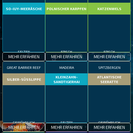
SO-IUY-MEERÄSCHE
POLNISCHER KARPFEN
KATZENWELS
SELTEN
EPISCH
EPISCH
MEHR ERFAHREN
MEHR ERFAHREN
MEHR ERFAHREN
GREAT BARRIER REEF
MADEIRA
SPITZBERGEN
KLEINZAHN-
ATLANTISCHE
SILBER-SÜSSLIPPE
SANDTIGERHAI
SEERATTE
GEWÖHNLICH
SELTEN
GEWÖHNLICH
MEHR ERFAHREN
MEHR ERFAHREN
MEHR ERFAHREN