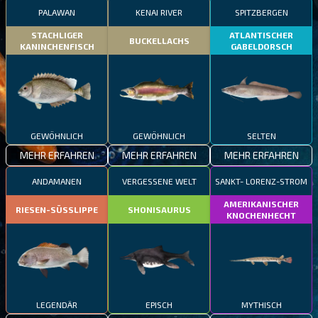
PALAWAN
KENAI RIVER
SPITZBERGEN
STACHLIGER
ATLANTISCHER
BUCKELLACHS
KANINCHENFISCH
GABELDORSCH
GEWÖHNLICH
GEWÖHNLICH
SELTEN
MEHR ERFAHREN
MEHR ERFAHREN
MEHR ERFAHREN
ANDAMANEN
VERGESSENE WELT
SANKT- LORENZ-STROM
AMERIKANISCHER
RIESEN-SÜSSLIPPE
SHONISAURUS
KNOCHENHECHT
LEGENDÄR
EPISCH
MYTHISCH