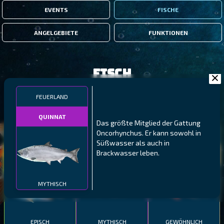
EVENTS
FISCHE
ANGELGEBIETE
FUNKTIONEN
Fisch
FEUERLAND
FILTER
QUINNAT
Das größte Mitglied der Gattung
Oncorhynchus. Er kann sowohl in
MALAWI
NÖRDLICHE FJORDE
GALAPAGOS-INSELN
Süßwasser als auch in
GESTRECKTER
MEXIKANISCHER
Brackwasser leben.
ATLANTISCHER LENG
SCHABEMUND-
SCHWEINSLIPPFISCH
BUNTBARSCH
MYTHISCH
EPISCH
MYTHISCH
GEWÖHNLICH