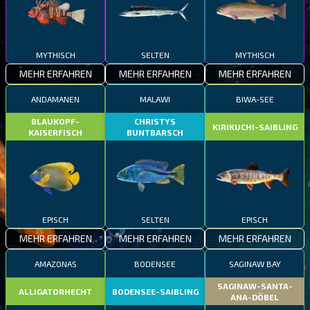
MYTHISCH
SELTEN
MYTHISCH
MEHR ERFAHREN
MEHR ERFAHREN
MEHR ERFAHREN
ANDAMANEN
MALAWI
BIWA-SEE
BLAUKOPF-
CHRISTYS
KIRIKUCHI-SAIBLING
KAISERFISCH
BUNTBARSCH
EPISCH
SELTEN
EPISCH
MEHR ERFAHREN
MEHR ERFAHREN
MEHR ERFAHREN
AMAZONAS
BODENSEE
SAGINAW BAY
SAGINAW-SANTA-
ALLIGATORHECHT
BODENSEE-SAIBLING
ANA-DÖBEL