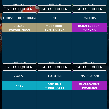
MYTHISCH
GEWÖHNLICH
EPISCH
MEHR ERFAHREN
MEHR ERFAHREN
MEHR ERFAHREN
FERNANDO DE NORONHA
NIL
MADEIRA
SIGNAL-
MOSAMBIK-
KURZFLOSSEN-
PAPAGEIFISCH
BUNTBARSCH
MAKOHAI
GEWÖHNLICH
GEWÖHNLICH
MYTHISCH
MEHR ERFAHREN
MEHR ERFAHREN
MEHR ERFAHREN
BIWA-SEE
FEUERLAND
MADAGASKAR
GEMEINE
GROSSAUGEN-
HASU
MEERBRASSE
FUCHSHAI