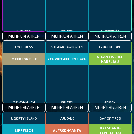
MYTHISCH
SELTEN
MYSTERIÖS
MEHR ERFAHREN
MEHR ERFAHREN
MEHR ERFAHREN
LOCH NESS
GALAPAGOS-INSELN
LYNGENFJORD
ATLANTISCHER
MEERFORELLE
SCHRIFT-FEILENFISCH
KABELJAU
GEWÖHNLICH
SELTEN
EPISCH
MEHR ERFAHREN
MEHR ERFAHREN
MEHR ERFAHREN
LIBERTY ISLAND
VULKANE
BAY OF FIRES
HALSBAND-
LIPPFISCH
ALFRED-MANTA
TEPPICHHAI