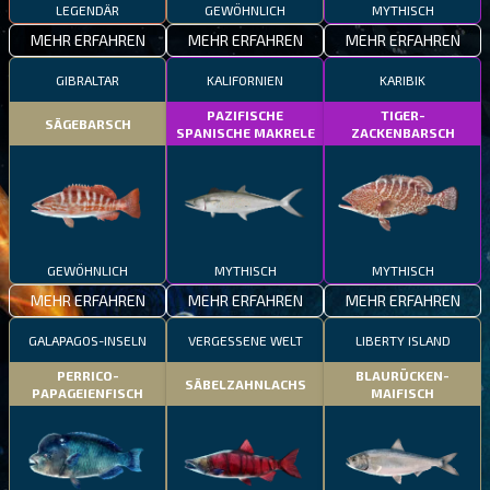
LEGENDÄR
GEWÖHNLICH
MYTHISCH
MEHR ERFAHREN
MEHR ERFAHREN
MEHR ERFAHREN
GIBRALTAR
KALIFORNIEN
KARIBIK
PAZIFISCHE
TIGER-
SÄGEBARSCH
SPANISCHE MAKRELE
ZACKENBARSCH
GEWÖHNLICH
MYTHISCH
MYTHISCH
MEHR ERFAHREN
MEHR ERFAHREN
MEHR ERFAHREN
GALAPAGOS-INSELN
VERGESSENE WELT
LIBERTY ISLAND
PERRICO-
BLAURÜCKEN-
SÄBELZAHNLACHS
PAPAGEIENFISCH
MAIFISCH