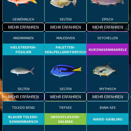
GEWÖHNLICH
SELTEN
EPISCH
MEHR ERFAHREN
MEHR ERFAHREN
MEHR ERFAHREN
ANDAMANEN
MALEDIVEN
SEYCHELLEN
VIELSTREIFEN-
PALETTEN-
KURZNASENMAKRELE
FÜSILIER
SKALPELLDOKTORFISCH
SELTEN
SELTEN
MYTHISCH
MEHR ERFAHREN
MEHR ERFAHREN
MEHR ERFAHREN
TOLEDO BEND
TIEFSEE
BIWA-SEE
BLAUER TOLEDO-
GROSSFLOSSEN-
NIKKO-SAIBLING
SONNENBARSCH
KALMAR