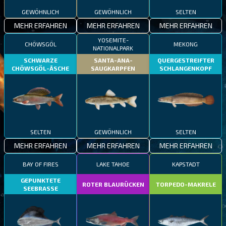
GEWÖHNLICH
GEWÖHNLICH
SELTEN
MEHR ERFAHREN
MEHR ERFAHREN
MEHR ERFAHREN
YOSEMITE-
CHÖWSGÖL
MEKONG
NATIONALPARK
SCHWARZE
SANTA-ANA-
QUERGESTREIFTER
CHÖWSGÖL-ÄSCHE
SAUGKARPFEN
SCHLANGENKOPF
SELTEN
GEWÖHNLICH
SELTEN
MEHR ERFAHREN
MEHR ERFAHREN
MEHR ERFAHREN
BAY OF FIRES
LAKE TAHOE
KAPSTADT
GEPUNKTETE
ROTER BLAURÜCKEN
TORPEDO-MAKRELE
SEEBRASSE