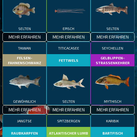
SELTEN
EPISCH
SELTEN
MEHR ERFAHREN
MEHR ERFAHREN
MEHR ERFAHREN
TAIWAN
TITICACASEE
SEYCHELLEN
FELSEN-
GELBLIPPEN-
FETTWELS
FAHNENSCHWANZ
STRASSENKEHRER
GEWÖHNLICH
SELTEN
MYTHISCH
MEHR ERFAHREN
MEHR ERFAHREN
MEHR ERFAHREN
JANGTSE
SPITZBERGEN
KARIBIK
RAUBKARPFEN
ATLANTISCHER LUMB
BARTFISCH