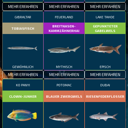
MEHR ERFAHREN
MEHR ERFAHREN
MEHR ERFAHREN
GIBRALTAR
FEUERLAND
LAKE TAHOE
BREITNASEN-
GEPUNKTETER
TOBIASFISCH
KAMMZÄHNERHAI
GABELWELS
GEWÖHNLICH
MYTHISCH
EPISCH
MEHR ERFAHREN
MEHR ERFAHREN
MEHR ERFAHREN
KO PANYI
POTOMAC
DUBAI
CLOWN-JUNKER
BLAUER ZWERGWELS
RIESENFEDERFLOSSER