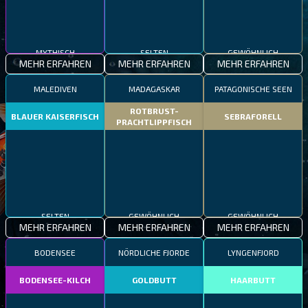
MYTHISCH
SELTEN
GEWÖHNLICH
MEHR ERFAHREN
MEHR ERFAHREN
MEHR ERFAHREN
MALEDIVEN
MADAGASKAR
PATAGONISCHE SEEN
ROTBRUST-
BLAUER KAISERFISCH
SEBRAFORELL
PRACHTLIPPFISCH
SELTEN
GEWÖHNLICH
GEWÖHNLICH
MEHR ERFAHREN
MEHR ERFAHREN
MEHR ERFAHREN
BODENSEE
NÖRDLICHE FJORDE
LYNGENFJORD
BODENSEE-KILCH
GOLDBUTT
HAARBUTT