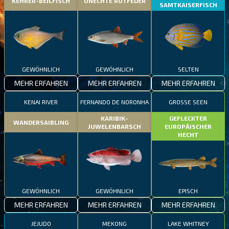
KEHRER-BEILFISCH
UNECHTE ROTFEDER
SAMTKAISERFISCH
GEWÖHNLICH
GEWÖHNLICH
SELTEN
MEHR ERFAHREN
MEHR ERFAHREN
MEHR ERFAHREN
KENAI RIVER
FERNANDO DE NORONHA
GROSSE SEEN
KARIBIK-
GEFLECKTER
WANDERSAIBLING
JUWELENBARSCH
EUROPÄISCHER
HECHT
GEWÖHNLICH
GEWÖHNLICH
EPISCH
MEHR ERFAHREN
MEHR ERFAHREN
MEHR ERFAHREN
JEJUDO
MEKONG
LAKE WHITNEY