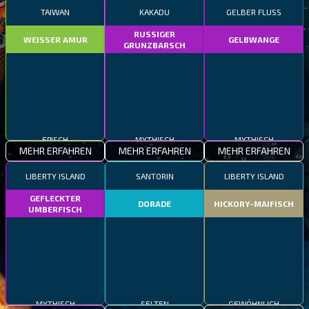
TAIWAN
KAKADU
GELBER FLUSS
RUSSIGER
WEISSER AMUR
GELBWANGE
GRUNZBARSCH
EPISCH
MYTHISCH
MYTHISCH
MEHR ERFAHREN
MEHR ERFAHREN
MEHR ERFAHREN
LIBERTY ISLAND
SANTORIN
LIBERTY ISLAND
GEFLECKTER
DORADE
HICKORY-MAIFISCH
UMBERFISCH
MYTHISCH
SELTEN
GEWÖHNLICH