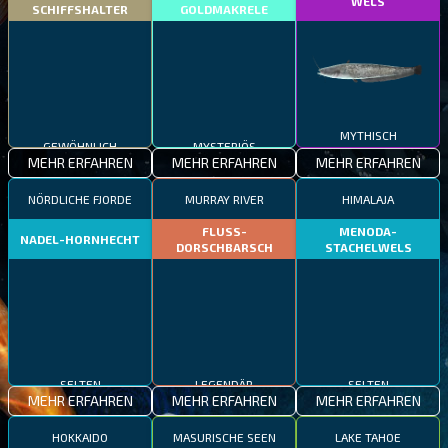
WELS
SCHIFFSHALTER
GOLDMAKRELE
GEWÖHNLICH
MYSTERIÖS
MYTHISCH
MEHR ERFAHREN
MEHR ERFAHREN
MEHR ERFAHREN
NÖRDLICHE FJORDE
MURRAY RIVER
HIMALAJA
FLUSS-
MENODA-
NADEL-HORNHECHT
DORSCHBARSCH
STACHELWELS
SELTEN
LEGENDÄR
SELTEN
MEHR ERFAHREN
MEHR ERFAHREN
MEHR ERFAHREN
HOKKAIDO
MASURISCHE SEEN
LAKE TAHOE