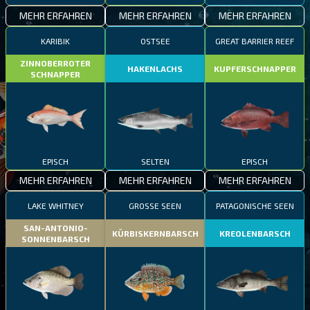
MEHR ERFAHREN
MEHR ERFAHREN
MEHR ERFAHREN
KARIBIK
OSTSEE
GREAT BARRIER REEF
ZINNOBERROTER
HAKENLACHS
KUPFERSCHNAPPER
SCHNAPPER
EPISCH
SELTEN
EPISCH
MEHR ERFAHREN
MEHR ERFAHREN
MEHR ERFAHREN
LAKE WHITNEY
GROSSE SEEN
PATAGONISCHE SEEN
SAN-ANTONIO-
KÜRBISKERNBARSCH
KREOLENBARSCH
SONNENBARSCH