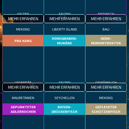
SELTEN
SELTEN
MYTHISCH
MEHR ERFAHREN
MEHR ERFAHREN
MEHR ERFAHREN
MEKONG
LIBERTY ISLAND
BALI
HONIGWABEN-
INDIK-
PBA KANG
MURÄNE
MIMIKRYDOKTOR
LEGENDÄR
SELTEN
GEWÖHNLICH
MEHR ERFAHREN
MEHR ERFAHREN
MEHR ERFAHREN
MAURETANIEN
SEYCHELLEN
MEKONG
GEPUNKTETER
RIESEN-
GEFLECKTER
ADLERROCHEN
DRÜCKERFISCH
SCHÜTZENFISCH