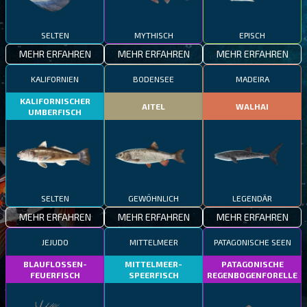
SELTEN
MYTHISCH
EPISCH
MEHR ERFAHREN
MEHR ERFAHREN
MEHR ERFAHREN
KALIFORNIEN
BODENSEE
MADEIRA
KALIFORNISCHER
AITEL
WALHAI
UMBERFISCH
SELTEN
GEWÖHNLICH
LEGENDÄR
MEHR ERFAHREN
MEHR ERFAHREN
MEHR ERFAHREN
JEJUDO
MITTELMEER
PATAGONISCHE SEEN
BLAUFLOSSEN-
MITTELMEER-
PATAGONISCHE
FEUERFISCH
SPEERFISCH
REGENBOGENFORELLE