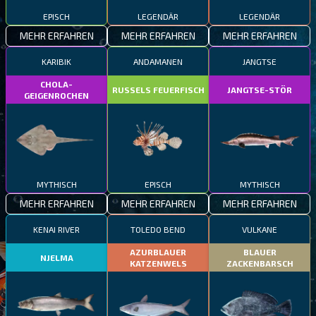
EPISCH
LEGENDÄR
LEGENDÄR
MEHR ERFAHREN
MEHR ERFAHREN
MEHR ERFAHREN
KARIBIK
ANDAMANEN
JANGTSE
CHOLA-
RUSSELS FEUERFISCH
JANGTSE-STÖR
GEIGENROCHEN
MYTHISCH
EPISCH
MYTHISCH
MEHR ERFAHREN
MEHR ERFAHREN
MEHR ERFAHREN
KENAI RIVER
TOLEDO BEND
VULKANE
AZURBLAUER
BLAUER
NJELMA
KATZENWELS
ZACKENBARSCH