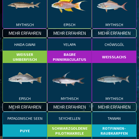
MYTHISCH
EPISCH
MYTHISCH
MEHR ERFAHREN
MEHR ERFAHREN
MEHR ERFAHREN
HAIDA GWAII
YELAPA
CHÖWSGÖL
WEISSER
BAGRE
WEISSLACHS
UMBERFISCH
PINNIMACULATUS
EPISCH
MYTHISCH
MYTHISCH
MEHR ERFAHREN
MEHR ERFAHREN
MEHR ERFAHREN
PATAGONISCHE SEEN
SEYCHELLEN
TAIWAN
SCHWARZGOLDENE
ROTFINNEN-
PUYE
PILOTMAKRELE
RAUBKARPFEN