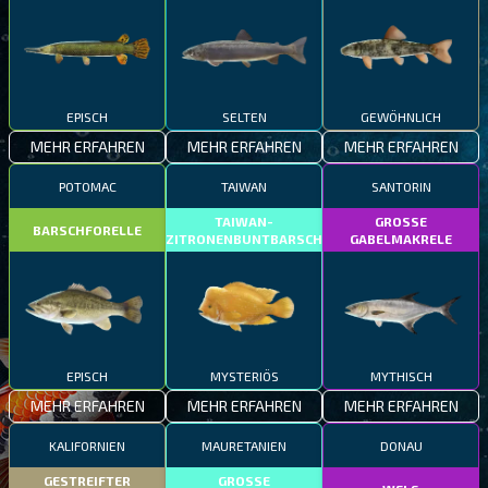
EPISCH
SELTEN
GEWÖHNLICH
MEHR ERFAHREN
MEHR ERFAHREN
MEHR ERFAHREN
POTOMAC
TAIWAN
SANTORIN
TAIWAN-
GROSSE
BARSCHFORELLE
ZITRONENBUNTBARSCH
GABELMAKRELE
EPISCH
MYSTERIÖS
MYTHISCH
MEHR ERFAHREN
MEHR ERFAHREN
MEHR ERFAHREN
KALIFORNIEN
MAURETANIEN
DONAU
GESTREIFTER
GROSSE