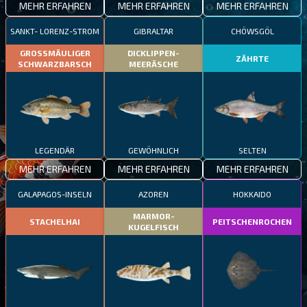
MEHR ERFAHREN
MEHR ERFAHREN
MEHR ERFAHREN
SANKT- LORENZ-STROM
GIBRALTAR
CHÖWSGÖL
GROSSMÄULIGER
DICKLIPPEN-
ZÄHRTE
SCHWARZBARSCH
MEERÄSCHE
LEGENDÄR
GEWÖHNLICH
SELTEN
MEHR ERFAHREN
MEHR ERFAHREN
MEHR ERFAHREN
GALAPAGOS-INSELN
AZOREN
HOKKAIDO
MARMOR-
STACHELHAI
PEITSCHENROCHEN
KUGELFISCH