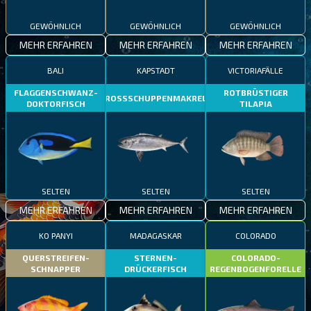
GEWÖHNLICH
GEWÖHNLICH
GEWÖHNLICH
MEHR ERFAHREN
MEHR ERFAHREN
MEHR ERFAHREN
BALI
KAPSTADT
VICTORIAFÄLLE
FLAGGENSCHWANZ-
ROTBRÜSTIGER
GROSSSCHUPPENMAKRELE
DOKTORFISCH
TILAPIA
SELTEN
SELTEN
SELTEN
MEHR ERFAHREN
MEHR ERFAHREN
MEHR ERFAHREN
KO PANYI
MADAGASKAR
COLORADO
QUERSTREIFEN-
STERNEN-
COLORADO-
SCHNAPPER
DRÜCKERFISCH
REGENBOGENFORELLE