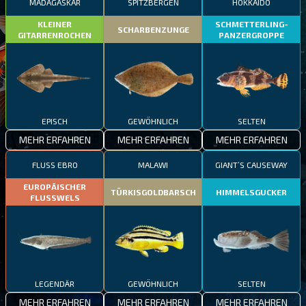
MADAGASKAR
SPITZBERGEN
HOKKAIDO
KLEINER
SCHMETTERLING-
SCHARBENZUNGE
GITARRENROCHEN
PANZERGROPPE
EPISCH
GEWÖHNLICH
SELTEN
MEHR ERFAHREN
MEHR ERFAHREN
MEHR ERFAHREN
FLUSS EBRO
MALAWI
GIANT’S CAUSEWAY
EUROPÄISCHER
TÜRKISGOLDBARSCH
HIMMELSGUCKER
FLUSSWELS
LEGENDÄR
GEWÖHNLICH
SELTEN
MEHR ERFAHREN
MEHR ERFAHREN
MEHR ERFAHREN