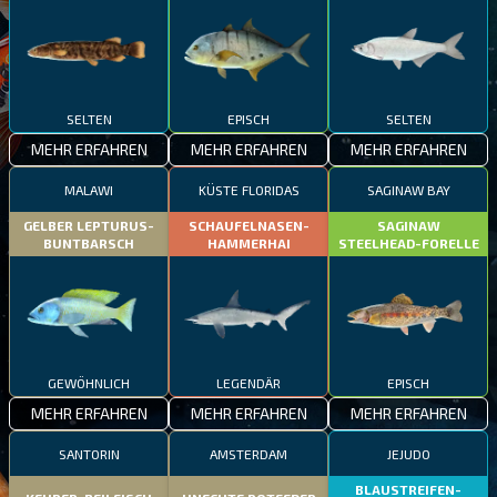
SELTEN
EPISCH
SELTEN
MEHR ERFAHREN
MEHR ERFAHREN
MEHR ERFAHREN
MALAWI
KÜSTE FLORIDAS
SAGINAW BAY
GELBER LEPTURUS-
SCHAUFELNASEN-
SAGINAW
BUNTBARSCH
HAMMERHAI
STEELHEAD-FORELLE
GEWÖHNLICH
LEGENDÄR
EPISCH
MEHR ERFAHREN
MEHR ERFAHREN
MEHR ERFAHREN
SANTORIN
AMSTERDAM
JEJUDO
BLAUSTREIFEN-