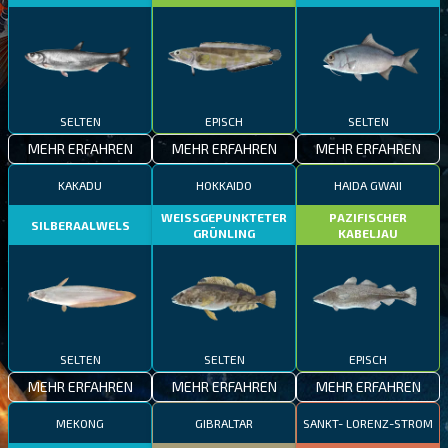
SELTEN
EPISCH
SELTEN
MEHR ERFAHREN
MEHR ERFAHREN
MEHR ERFAHREN
KAKADU
HOKKAIDO
HAIDA GWAII
WEISSGEPUNKTETER
PAZIFISCHER
SILBERAALWELS
GRÜNLING
KABELJAU
SELTEN
SELTEN
EPISCH
MEHR ERFAHREN
MEHR ERFAHREN
MEHR ERFAHREN
MEKONG
GIBRALTAR
SANKT- LORENZ-STROM