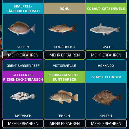
SKALPELL-
ROHU
COBALT-KATZENWELS
SÄGEDOKTORFISCH
SELTEN
GEWÖHNLICH
EPISCH
MEHR ERFAHREN
MEHR ERFAHREN
MEHR ERFAHREN
GREAT BARRIER REEF
VICTORIAFÄLLE
HOKKAIDO
GEFLECKTER
SCHMALGESICHT-
GLATTE FLUNDER
RIESENZACKENBARSCH
BUNTBARSCH
MYTHISCH
EPISCH
SELTEN
MEHR ERFAHREN
MEHR ERFAHREN
MEHR ERFAHREN