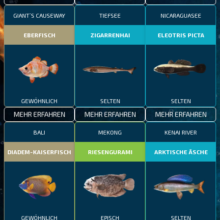
GIANT’S CAUSEWAY
TIEFSEE
NICARAGUASEE
EBERFISCH
ZIGARRENHAI
ELEOTRIS PICTA
GEWÖHNLICH
SELTEN
SELTEN
MEHR ERFAHREN
MEHR ERFAHREN
MEHR ERFAHREN
BALI
MEKONG
KENAI RIVER
DIADEM-KAISERFISCH
RIESENGURAMI
ARKTISCHE ÄSCHE
GEWÖHNLICH
EPISCH
SELTEN