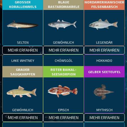
GROSSER
BLAUE
NORDAMERIKANISCHER
KORALLENWELS
BASTARDMAKRELE
FELSENBARSCH
SELTEN
GEWÖHNLICH
LEGENDÄR
MEHR ERFAHREN
MEHR ERFAHREN
MEHR ERFAHREN
LAKE WHITNEY
CHÖWSGÖL
HOKKAIDO
GRAUER
ROTER BAIKAL-
GELBER SEETEUFEL
SAUGKARPFEN
SEESKORPION
GEWÖHNLICH
EPISCH
MYTHISCH
MEHR ERFAHREN
MEHR ERFAHREN
MEHR ERFAHREN