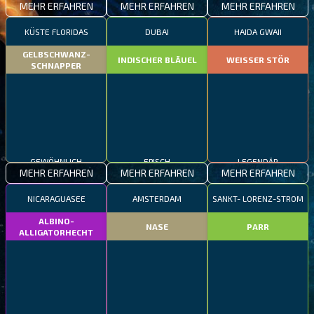
MEHR ERFAHREN
MEHR ERFAHREN
MEHR ERFAHREN
KÜSTE FLORIDAS
DUBAI
HAIDA GWAII
GELBSCHWANZ-
INDISCHER BLÄUEL
WEISSER STÖR
SCHNAPPER
GEWÖHNLICH
EPISCH
LEGENDÄR
MEHR ERFAHREN
MEHR ERFAHREN
MEHR ERFAHREN
NICARAGUASEE
AMSTERDAM
SANKT- LORENZ-STROM
ALBINO-
NASE
PARR
ALLIGATORHECHT