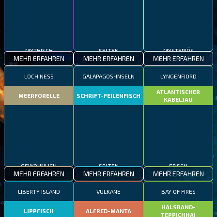
MYTHISCH
SELTEN
MYSTERIÖS
MEHR ERFAHREN
MEHR ERFAHREN
MEHR ERFAHREN
LOCH NESS
GALAPAGOS-INSELN
LYNGENFJORD
ATLANTISCHER
MEERFORELLE
SCHRIFT-FEILENFISCH
KABELJAU
GEWÖHNLICH
SELTEN
EPISCH
MEHR ERFAHREN
MEHR ERFAHREN
MEHR ERFAHREN
LIBERTY ISLAND
VULKANE
BAY OF FIRES
HALSBAND-
LIPPFISCH
ALFRED-MANTA
TEPPICHHAI