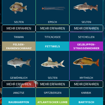
SELTEN
EPISCH
SELTEN
MEHR ERFAHREN
MEHR ERFAHREN
MEHR ERFAHREN
TAIWAN
TITICACASEE
SEYCHELLEN
FELSEN-
GELBLIPPEN-
FETTWELS
FAHNENSCHWANZ
STRASSENKEHRER
GEWÖHNLICH
SELTEN
MYTHISCH
MEHR ERFAHREN
MEHR ERFAHREN
MEHR ERFAHREN
JANGTSE
SPITZBERGEN
KARIBIK
RAUBKARPFEN
ATLANTISCHER LUMB
BARTFISCH