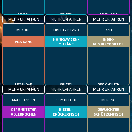
SELTEN
SELTEN
MYTHISCH
MEHR ERFAHREN
MEHR ERFAHREN
MEHR ERFAHREN
MEKONG
LIBERTY ISLAND
BALI
HONIGWABEN-
INDIK-
PBA KANG
MURÄNE
MIMIKRYDOKTOR
LEGENDÄR
SELTEN
GEWÖHNLICH
MEHR ERFAHREN
MEHR ERFAHREN
MEHR ERFAHREN
MAURETANIEN
SEYCHELLEN
MEKONG
GEPUNKTETER
RIESEN-
GEFLECKTER
ADLERROCHEN
DRÜCKERFISCH
SCHÜTZENFISCH