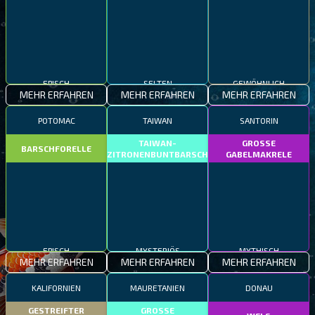
EPISCH
SELTEN
GEWÖHNLICH
MEHR ERFAHREN
MEHR ERFAHREN
MEHR ERFAHREN
POTOMAC
TAIWAN
SANTORIN
TAIWAN-
GROSSE
BARSCHFORELLE
ZITRONENBUNTBARSCH
GABELMAKRELE
EPISCH
MYSTERIÖS
MYTHISCH
MEHR ERFAHREN
MEHR ERFAHREN
MEHR ERFAHREN
KALIFORNIEN
MAURETANIEN
DONAU
GESTREIFTER
GROSSE