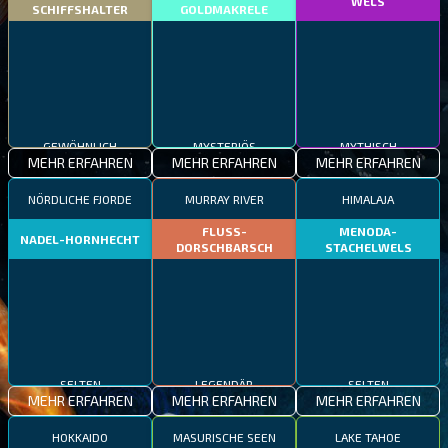
WELS
SCHIFFSHALTER
GOLDMAKRELE
GEWÖHNLICH
MYSTERIÖS
MYTHISCH
MEHR ERFAHREN
MEHR ERFAHREN
MEHR ERFAHREN
NÖRDLICHE FJORDE
MURRAY RIVER
HIMALAJA
FLUSS-
MENODA-
NADEL-HORNHECHT
DORSCHBARSCH
STACHELWELS
SELTEN
LEGENDÄR
SELTEN
MEHR ERFAHREN
MEHR ERFAHREN
MEHR ERFAHREN
HOKKAIDO
MASURISCHE SEEN
LAKE TAHOE