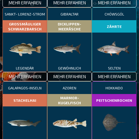
MEHR ERFAHREN
MEHR ERFAHREN
MEHR ERFAHREN
SANKT- LORENZ-STROM
GIBRALTAR
CHÖWSGÖL
GROSSMÄULIGER
DICKLIPPEN-
ZÄHRTE
SCHWARZBARSCH
MEERÄSCHE
LEGENDÄR
GEWÖHNLICH
SELTEN
MEHR ERFAHREN
MEHR ERFAHREN
MEHR ERFAHREN
GALAPAGOS-INSELN
AZOREN
HOKKAIDO
MARMOR-
STACHELHAI
PEITSCHENROCHEN
KUGELFISCH