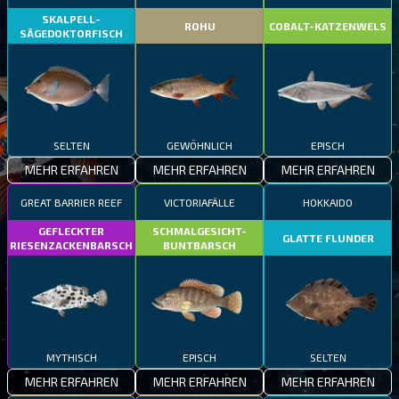
SKALPELL-
ROHU
COBALT-KATZENWELS
SÄGEDOKTORFISCH
SELTEN
GEWÖHNLICH
EPISCH
MEHR ERFAHREN
MEHR ERFAHREN
MEHR ERFAHREN
GREAT BARRIER REEF
VICTORIAFÄLLE
HOKKAIDO
GEFLECKTER
SCHMALGESICHT-
GLATTE FLUNDER
RIESENZACKENBARSCH
BUNTBARSCH
MYTHISCH
EPISCH
SELTEN
MEHR ERFAHREN
MEHR ERFAHREN
MEHR ERFAHREN