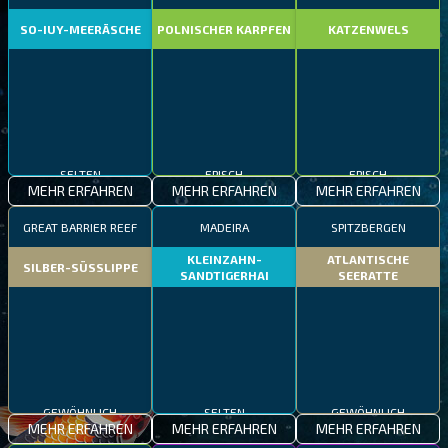
SO-IUY-MEERÄSCHE
POLNISCHER KARPFEN
KATZENWELS
SELTEN
EPISCH
EPISCH
MEHR ERFAHREN
MEHR ERFAHREN
MEHR ERFAHREN
GREAT BARRIER REEF
MADEIRA
SPITZBERGEN
KLEINZAHN-
ATLANTISCHE
SILBER-SÜSSLIPPE
SANDTIGERHAI
SEERATTE
GEWÖHNLICH
SELTEN
GEWÖHNLICH
MEHR ERFAHREN
MEHR ERFAHREN
MEHR ERFAHREN