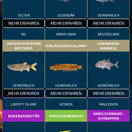
SELTEN
LEGENDÄR
GEWÖHNLICH
MEHR ERFAHREN
MEHR ERFAHREN
MEHR ERFAHREN
NIL
HAIDA GWAII
NEUSEELAND
GROSSSCHUPPIGER
LANGNASEN-
STACHELRÜCKENSCHLEIMFISCH
BRYCINUS
MAKRELE
GEWÖHNLICH
GEWÖHNLICH
GEWÖHNLICH
MEHR ERFAHREN
MEHR ERFAHREN
MEHR ERFAHREN
LIBERTY ISLAND
AZOREN
MALEDIVEN
GABELSCHWANZ-
KURZNASENSTÖR
PAPAGEIENBARSCH
SCHNAPPER