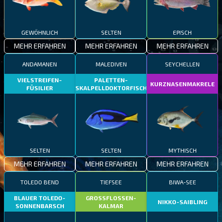
GEWÖHNLICH
SELTEN
EPISCH
MEHR ERFAHREN
MEHR ERFAHREN
MEHR ERFAHREN
ANDAMANEN
MALEDIVEN
SEYCHELLEN
VIELSTREIFEN-
PALETTEN-
KURZNASENMAKRELE
FÜSILIER
SKALPELLDOKTORFISCH
SELTEN
SELTEN
MYTHISCH
MEHR ERFAHREN
MEHR ERFAHREN
MEHR ERFAHREN
TOLEDO BEND
TIEFSEE
BIWA-SEE
BLAUER TOLEDO-
GROSSFLOSSEN-
NIKKO-SAIBLING
SONNENBARSCH
KALMAR