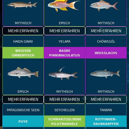
MYTHISCH
EPISCH
MYTHISCH
MEHR ERFAHREN
MEHR ERFAHREN
MEHR ERFAHREN
HAIDA GWAII
YELAPA
CHÖWSGÖL
WEISSER
BAGRE
WEISSLACHS
UMBERFISCH
PINNIMACULATUS
EPISCH
MYTHISCH
MYTHISCH
MEHR ERFAHREN
MEHR ERFAHREN
MEHR ERFAHREN
PATAGONISCHE SEEN
SEYCHELLEN
TAIWAN
SCHWARZGOLDENE
ROTFINNEN-
PUYE
PILOTMAKRELE
RAUBKARPFEN