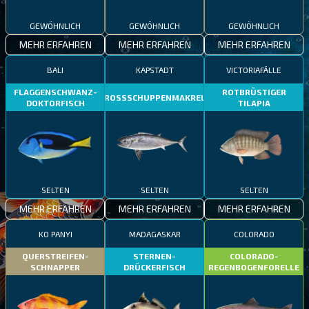
GEWÖHNLICH
GEWÖHNLICH
GEWÖHNLICH
MEHR ERFAHREN
MEHR ERFAHREN
MEHR ERFAHREN
BALI
KAPSTADT
VICTORIAFÄLLE
FLAGGENSCHWANZ-
ROTBRÜSTIGER
GROSSSCHUPPENMAKRELE
DOKTORFISCH
TILAPIA
SELTEN
SELTEN
SELTEN
MEHR ERFAHREN
MEHR ERFAHREN
MEHR ERFAHREN
KO PANYI
MADAGASKAR
COLORADO
QUERSTREIFEN-
STERNEN-
COLORADO-
SCHNAPPER
DRÜCKERFISCH
REGENBOGENFORELLE