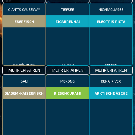
GIANT’S CAUSEWAY
TIEFSEE
NICARAGUASEE
EBERFISCH
ZIGARRENHAI
ELEOTRIS PICTA
GEWÖHNLICH
SELTEN
SELTEN
MEHR ERFAHREN
MEHR ERFAHREN
MEHR ERFAHREN
BALI
MEKONG
KENAI RIVER
DIADEM-KAISERFISCH
RIESENGURAMI
ARKTISCHE ÄSCHE
GEWÖHNLICH
EPISCH
SELTEN