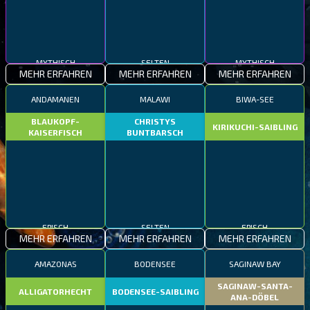
MYTHISCH
SELTEN
MYTHISCH
MEHR ERFAHREN
MEHR ERFAHREN
MEHR ERFAHREN
ANDAMANEN
MALAWI
BIWA-SEE
BLAUKOPF-
CHRISTYS
KIRIKUCHI-SAIBLING
KAISERFISCH
BUNTBARSCH
EPISCH
SELTEN
EPISCH
MEHR ERFAHREN
MEHR ERFAHREN
MEHR ERFAHREN
AMAZONAS
BODENSEE
SAGINAW BAY
SAGINAW-SANTA-
ALLIGATORHECHT
BODENSEE-SAIBLING
ANA-DÖBEL