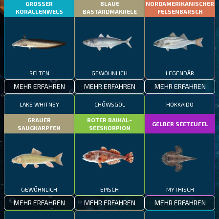
GROSSER
BLAUE
NORDAMERIKANISCHER
KORALLENWELS
BASTARDMAKRELE
FELSENBARSCH
SELTEN
GEWÖHNLICH
LEGENDÄR
MEHR ERFAHREN
MEHR ERFAHREN
MEHR ERFAHREN
LAKE WHITNEY
CHÖWSGÖL
HOKKAIDO
GRAUER
ROTER BAIKAL-
GELBER SEETEUFEL
SAUGKARPFEN
SEESKORPION
GEWÖHNLICH
EPISCH
MYTHISCH
MEHR ERFAHREN
MEHR ERFAHREN
MEHR ERFAHREN