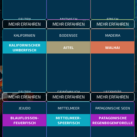
SELTEN
MYTHISCH
EPISCH
MEHR ERFAHREN
MEHR ERFAHREN
MEHR ERFAHREN
KALIFORNIEN
BODENSEE
MADEIRA
KALIFORNISCHER
AITEL
WALHAI
UMBERFISCH
SELTEN
GEWÖHNLICH
LEGENDÄR
MEHR ERFAHREN
MEHR ERFAHREN
MEHR ERFAHREN
JEJUDO
MITTELMEER
PATAGONISCHE SEEN
BLAUFLOSSEN-
MITTELMEER-
PATAGONISCHE
FEUERFISCH
SPEERFISCH
REGENBOGENFORELLE