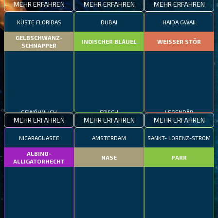
MEHR ERFAHREN
MEHR ERFAHREN
MEHR ERFAHREN
KÜSTE FLORIDAS
DUBAI
HAIDA GWAII
GELBSCHWANZ-
INDISCHER BLÄUEL
WEISSER STÖR
SCHNAPPER
GEWÖHNLICH
EPISCH
LEGENDÄR
MEHR ERFAHREN
MEHR ERFAHREN
MEHR ERFAHREN
NICARAGUASEE
AMSTERDAM
SANKT- LORENZ-STROM
ALBINO-
NASE
PARR
ALLIGATORHECHT