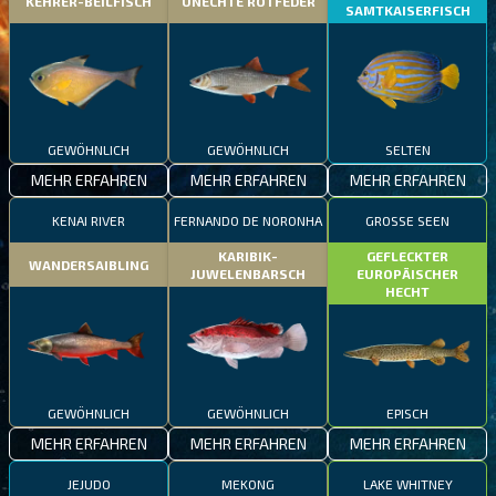
KEHRER-BEILFISCH
UNECHTE ROTFEDER
SAMTKAISERFISCH
GEWÖHNLICH
GEWÖHNLICH
SELTEN
MEHR ERFAHREN
MEHR ERFAHREN
MEHR ERFAHREN
KENAI RIVER
FERNANDO DE NORONHA
GROSSE SEEN
KARIBIK-
GEFLECKTER
WANDERSAIBLING
JUWELENBARSCH
EUROPÄISCHER
HECHT
GEWÖHNLICH
GEWÖHNLICH
EPISCH
MEHR ERFAHREN
MEHR ERFAHREN
MEHR ERFAHREN
JEJUDO
MEKONG
LAKE WHITNEY