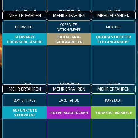
GEWÖHNLICH
GEWÖHNLICH
SELTEN
MEHR ERFAHREN
MEHR ERFAHREN
MEHR ERFAHREN
YOSEMITE-
CHÖWSGÖL
MEKONG
NATIONALPARK
SCHWARZE
SANTA-ANA-
QUERGESTREIFTER
CHÖWSGÖL-ÄSCHE
SAUGKARPFEN
SCHLANGENKOPF
SELTEN
GEWÖHNLICH
SELTEN
MEHR ERFAHREN
MEHR ERFAHREN
MEHR ERFAHREN
BAY OF FIRES
LAKE TAHOE
KAPSTADT
GEPUNKTETE
ROTER BLAURÜCKEN
TORPEDO-MAKRELE
SEEBRASSE