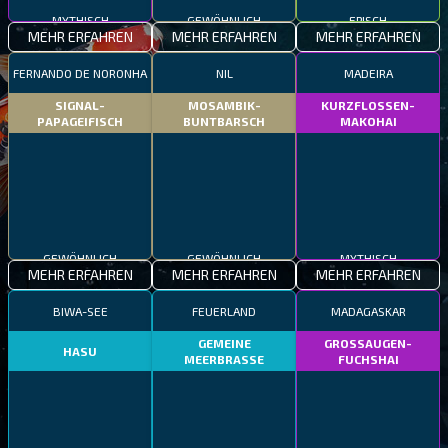
MYTHISCH
GEWÖHNLICH
EPISCH
MEHR ERFAHREN
MEHR ERFAHREN
MEHR ERFAHREN
FERNANDO DE NORONHA
NIL
MADEIRA
SIGNAL-
MOSAMBIK-
KURZFLOSSEN-
PAPAGEIFISCH
BUNTBARSCH
MAKOHAI
GEWÖHNLICH
GEWÖHNLICH
MYTHISCH
MEHR ERFAHREN
MEHR ERFAHREN
MEHR ERFAHREN
BIWA-SEE
FEUERLAND
MADAGASKAR
GEMEINE
GROSSAUGEN-
HASU
MEERBRASSE
FUCHSHAI