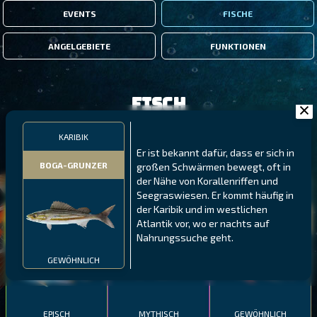
EVENTS
FISCHE
ANGELGEBIETE
FUNKTIONEN
Fisch
KARIBIK
FILTER
Er ist bekannt dafür, dass er sich in
BOGA-GRUNZER
großen Schwärmen bewegt, oft in
der Nähe von Korallenriffen und
MALAWI
NÖRDLICHE FJORDE
GALAPAGOS-INSELN
Seegraswiesen. Er kommt häufig in
der Karibik und im westlichen
GESTRECKTER
MEXIKANISCHER
ATLANTISCHER LENG
Atlantik vor, wo er nachts auf
SCHABEMUND-
SCHWEINSLIPPFISCH
BUNTBARSCH
Nahrungssuche geht.
GEWÖHNLICH
EPISCH
MYTHISCH
GEWÖHNLICH