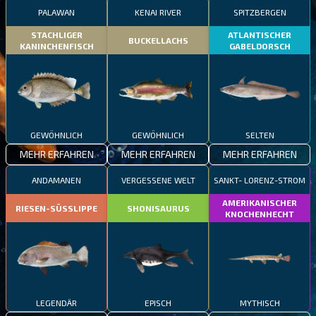
PALAWAN
KENAI RIVER
SPITZBERGEN
STACHLIGER
ATLANTISCHER
BUCKELLACHS
KANINCHENFISCH
GABELDORSCH
GEWÖHNLICH
GEWÖHNLICH
SELTEN
MEHR ERFAHREN
MEHR ERFAHREN
MEHR ERFAHREN
ANDAMANEN
VERGESSENE WELT
SANKT- LORENZ-STROM
AMERIKANISCHER
RIESEN-SÜSSLIPPE
SHONISAURUS
KNOCHENHECHT
LEGENDÄR
EPISCH
MYTHISCH