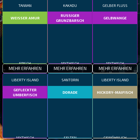
TAIWAN
KAKADU
GELBER FLUSS
RUSSIGER
WEISSER AMUR
GELBWANGE
GRUNZBARSCH
EPISCH
MYTHISCH
MYTHISCH
MEHR ERFAHREN
MEHR ERFAHREN
MEHR ERFAHREN
LIBERTY ISLAND
SANTORIN
LIBERTY ISLAND
GEFLECKTER
DORADE
HICKORY-MAIFISCH
UMBERFISCH
MYTHISCH
SELTEN
GEWÖHNLICH