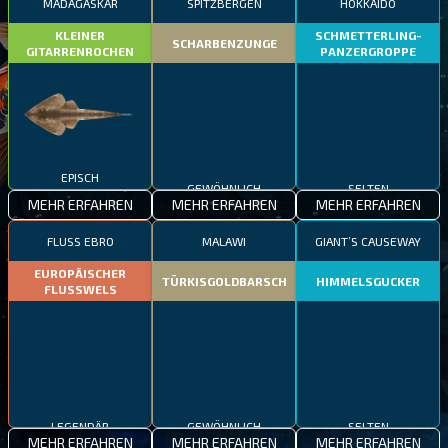
MADAGASKAR
SPITZBERGEN
HOKKAIDO
KLEINER
SCHMETTERLING-
SCHARBENZUNGE
GITARRENROCHEN
PANZERGROPPE
EPISCH
GEWÖHNLICH
SELTEN
MEHR ERFAHREN
MEHR ERFAHREN
MEHR ERFAHREN
FLUSS EBRO
MALAWI
GIANT’S CAUSEWAY
EUROPÄISCHER
TÜRKISGOLDBARSCH
HIMMELSGUCKER
FLUSSWELS
LEGENDÄR
GEWÖHNLICH
SELTEN
MEHR ERFAHREN
MEHR ERFAHREN
MEHR ERFAHREN