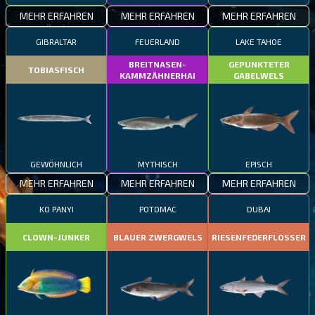
MEHR ERFAHREN
MEHR ERFAHREN
MEHR ERFAHREN
GIBRALTAR
FEUERLAND
LAKE TAHOE
BREITNASEN-
GEPUNKTETER
TOBIASFISCH
KAMMZÄHNERHAI
GABELWELS
GEWÖHNLICH
MYTHISCH
EPISCH
MEHR ERFAHREN
MEHR ERFAHREN
MEHR ERFAHREN
KO PANYI
POTOMAC
DUBAI
CLOWN-JUNKER
BLAUER ZWERGWELS
RIESENFEDERFLOSSER