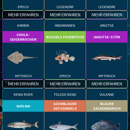
EPISCH
LEGENDÄR
LEGENDÄR
MEHR ERFAHREN
MEHR ERFAHREN
MEHR ERFAHREN
KARIBIK
ANDAMANEN
JANGTSE
CHOLA-
RUSSELS FEUERFISCH
JANGTSE-STÖR
GEIGENROCHEN
MYTHISCH
EPISCH
MYTHISCH
MEHR ERFAHREN
MEHR ERFAHREN
MEHR ERFAHREN
KENAI RIVER
TOLEDO BEND
VULKANE
AZURBLAUER
BLAUER
NJELMA
KATZENWELS
ZACKENBARSCH