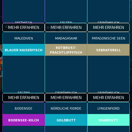
MYTHISCH
SELTEN
GEWÖHNLICH
MEHR ERFAHREN
MEHR ERFAHREN
MEHR ERFAHREN
MALEDIVEN
MADAGASKAR
PATAGONISCHE SEEN
ROTBRUST-
BLAUER KAISERFISCH
SEBRAFORELL
PRACHTLIPPFISCH
SELTEN
GEWÖHNLICH
GEWÖHNLICH
MEHR ERFAHREN
MEHR ERFAHREN
MEHR ERFAHREN
BODENSEE
NÖRDLICHE FJORDE
LYNGENFJORD
BODENSEE-KILCH
GOLDBUTT
HAARBUTT