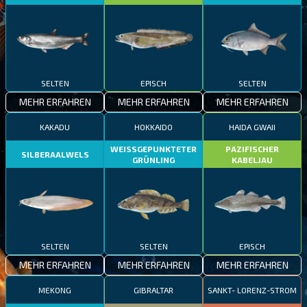
SELTEN
EPISCH
SELTEN
MEHR ERFAHREN
MEHR ERFAHREN
MEHR ERFAHREN
KAKADU
HOKKAIDO
HAIDA GWAII
WEISSGEPUNKTETER
PAZIFISCHER
SILBERAALWELS
GRÜNLING
KABELJAU
SELTEN
SELTEN
EPISCH
MEHR ERFAHREN
MEHR ERFAHREN
MEHR ERFAHREN
MEKONG
GIBRALTAR
SANKT- LORENZ-STROM