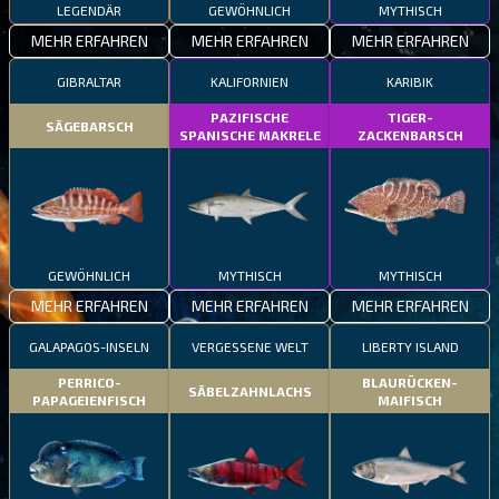
LEGENDÄR
GEWÖHNLICH
MYTHISCH
MEHR ERFAHREN
MEHR ERFAHREN
MEHR ERFAHREN
GIBRALTAR
KALIFORNIEN
KARIBIK
PAZIFISCHE
TIGER-
SÄGEBARSCH
SPANISCHE MAKRELE
ZACKENBARSCH
GEWÖHNLICH
MYTHISCH
MYTHISCH
MEHR ERFAHREN
MEHR ERFAHREN
MEHR ERFAHREN
GALAPAGOS-INSELN
VERGESSENE WELT
LIBERTY ISLAND
PERRICO-
BLAURÜCKEN-
SÄBELZAHNLACHS
PAPAGEIENFISCH
MAIFISCH