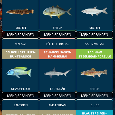
SELTEN
EPISCH
SELTEN
MEHR ERFAHREN
MEHR ERFAHREN
MEHR ERFAHREN
MALAWI
KÜSTE FLORIDAS
SAGINAW BAY
GELBER LEPTURUS-
SCHAUFELNASEN-
SAGINAW
BUNTBARSCH
HAMMERHAI
STEELHEAD-FORELLE
GEWÖHNLICH
LEGENDÄR
EPISCH
MEHR ERFAHREN
MEHR ERFAHREN
MEHR ERFAHREN
SANTORIN
AMSTERDAM
JEJUDO
BLAUSTREIFEN-