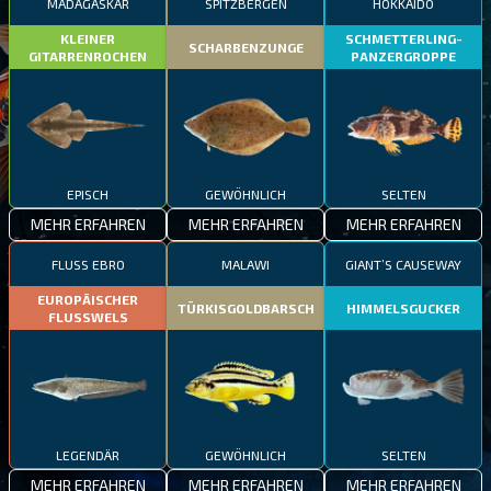
MADAGASKAR
SPITZBERGEN
HOKKAIDO
KLEINER
SCHMETTERLING-
SCHARBENZUNGE
GITARRENROCHEN
PANZERGROPPE
EPISCH
GEWÖHNLICH
SELTEN
MEHR ERFAHREN
MEHR ERFAHREN
MEHR ERFAHREN
FLUSS EBRO
MALAWI
GIANT’S CAUSEWAY
EUROPÄISCHER
TÜRKISGOLDBARSCH
HIMMELSGUCKER
FLUSSWELS
LEGENDÄR
GEWÖHNLICH
SELTEN
MEHR ERFAHREN
MEHR ERFAHREN
MEHR ERFAHREN