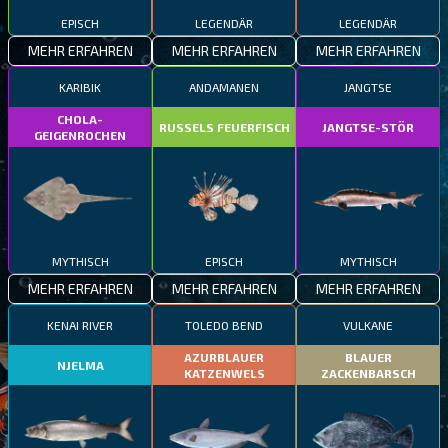
EPISCH
LEGENDÄR
LEGENDÄR
MEHR ERFAHREN
MEHR ERFAHREN
MEHR ERFAHREN
KARIBIK
ANDAMANEN
JANGTSE
CHOLA-
RUSSELS FEUERFISCH
JANGTSE-STÖR
GEIGENROCHEN
MYTHISCH
EPISCH
MYTHISCH
MEHR ERFAHREN
MEHR ERFAHREN
MEHR ERFAHREN
KENAI RIVER
TOLEDO BEND
VULKANE
AZURBLAUER
BLAUER
NJELMA
KATZENWELS
ZACKENBARSCH