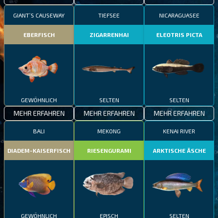
GIANT’S CAUSEWAY
TIEFSEE
NICARAGUASEE
EBERFISCH
ZIGARRENHAI
ELEOTRIS PICTA
GEWÖHNLICH
SELTEN
SELTEN
MEHR ERFAHREN
MEHR ERFAHREN
MEHR ERFAHREN
BALI
MEKONG
KENAI RIVER
DIADEM-KAISERFISCH
RIESENGURAMI
ARKTISCHE ÄSCHE
GEWÖHNLICH
EPISCH
SELTEN