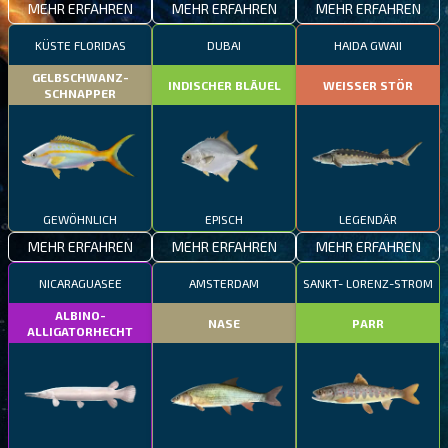
MEHR ERFAHREN
MEHR ERFAHREN
MEHR ERFAHREN
KÜSTE FLORIDAS
DUBAI
HAIDA GWAII
GELBSCHWANZ-
INDISCHER BLÄUEL
WEISSER STÖR
SCHNAPPER
GEWÖHNLICH
EPISCH
LEGENDÄR
MEHR ERFAHREN
MEHR ERFAHREN
MEHR ERFAHREN
NICARAGUASEE
AMSTERDAM
SANKT- LORENZ-STROM
ALBINO-
NASE
PARR
ALLIGATORHECHT