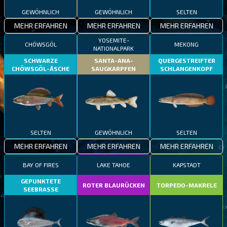
GEWÖHNLICH
GEWÖHNLICH
SELTEN
MEHR ERFAHREN
MEHR ERFAHREN
MEHR ERFAHREN
YOSEMITE-
CHÖWSGÖL
MEKONG
NATIONALPARK
SCHWARZE
SANTA-ANA-
QUERGESTREIFTER
CHÖWSGÖL-ÄSCHE
SAUGKARPFEN
SCHLANGENKOPF
SELTEN
GEWÖHNLICH
SELTEN
MEHR ERFAHREN
MEHR ERFAHREN
MEHR ERFAHREN
BAY OF FIRES
LAKE TAHOE
KAPSTADT
GEPUNKTETE
ROTER BLAURÜCKEN
TORPEDO-MAKRELE
SEEBRASSE