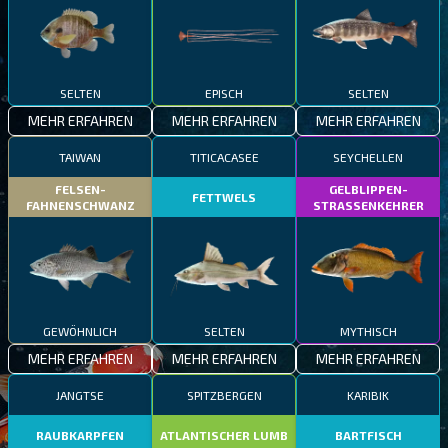
SELTEN
EPISCH
SELTEN
MEHR ERFAHREN
MEHR ERFAHREN
MEHR ERFAHREN
TAIWAN
TITICACASEE
SEYCHELLEN
FELSEN-
GELBLIPPEN-
FETTWELS
FAHNENSCHWANZ
STRASSENKEHRER
GEWÖHNLICH
SELTEN
MYTHISCH
MEHR ERFAHREN
MEHR ERFAHREN
MEHR ERFAHREN
JANGTSE
SPITZBERGEN
KARIBIK
RAUBKARPFEN
ATLANTISCHER LUMB
BARTFISCH