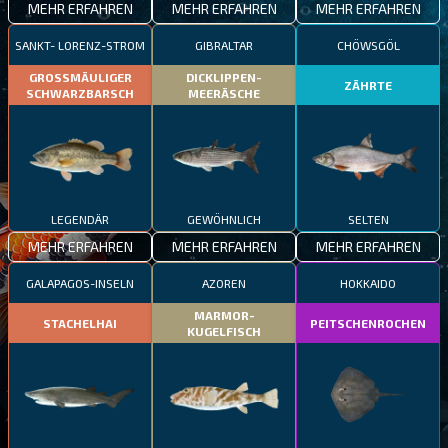
MEHR ERFAHREN
MEHR ERFAHREN
MEHR ERFAHREN
SANKT- LORENZ-STROM
GIBRALTAR
CHÖWSGÖL
GROSSMÄULIGER
DICKLIPPEN-
ZÄHRTE
SCHWARZBARSCH
MEERÄSCHE
LEGENDÄR
GEWÖHNLICH
SELTEN
MEHR ERFAHREN
MEHR ERFAHREN
MEHR ERFAHREN
GALAPAGOS-INSELN
AZOREN
HOKKAIDO
MARMOR-
STACHELHAI
PEITSCHENROCHEN
KUGELFISCH