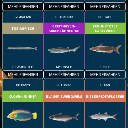
MEHR ERFAHREN
MEHR ERFAHREN
MEHR ERFAHREN
GIBRALTAR
FEUERLAND
LAKE TAHOE
BREITNASEN-
GEPUNKTETER
TOBIASFISCH
KAMMZÄHNERHAI
GABELWELS
GEWÖHNLICH
MYTHISCH
EPISCH
MEHR ERFAHREN
MEHR ERFAHREN
MEHR ERFAHREN
KO PANYI
POTOMAC
DUBAI
CLOWN-JUNKER
BLAUER ZWERGWELS
RIESENFEDERFLOSSER