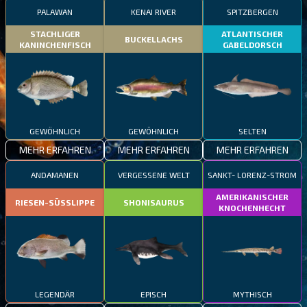
PALAWAN
KENAI RIVER
SPITZBERGEN
STACHLIGER
ATLANTISCHER
BUCKELLACHS
KANINCHENFISCH
GABELDORSCH
GEWÖHNLICH
GEWÖHNLICH
SELTEN
MEHR ERFAHREN
MEHR ERFAHREN
MEHR ERFAHREN
ANDAMANEN
VERGESSENE WELT
SANKT- LORENZ-STROM
AMERIKANISCHER
RIESEN-SÜSSLIPPE
SHONISAURUS
KNOCHENHECHT
LEGENDÄR
EPISCH
MYTHISCH