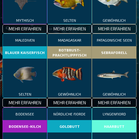
MYTHISCH
SELTEN
GEWÖHNLICH
MEHR ERFAHREN
MEHR ERFAHREN
MEHR ERFAHREN
MALEDIVEN
MADAGASKAR
PATAGONISCHE SEEN
ROTBRUST-
BLAUER KAISERFISCH
SEBRAFORELL
PRACHTLIPPFISCH
SELTEN
GEWÖHNLICH
GEWÖHNLICH
MEHR ERFAHREN
MEHR ERFAHREN
MEHR ERFAHREN
BODENSEE
NÖRDLICHE FJORDE
LYNGENFJORD
BODENSEE-KILCH
GOLDBUTT
HAARBUTT