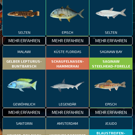
SELTEN
EPISCH
SELTEN
MEHR ERFAHREN
MEHR ERFAHREN
MEHR ERFAHREN
MALAWI
KÜSTE FLORIDAS
SAGINAW BAY
GELBER LEPTURUS-
SCHAUFELNASEN-
SAGINAW
BUNTBARSCH
HAMMERHAI
STEELHEAD-FORELLE
GEWÖHNLICH
LEGENDÄR
EPISCH
MEHR ERFAHREN
MEHR ERFAHREN
MEHR ERFAHREN
SANTORIN
AMSTERDAM
JEJUDO
BLAUSTREIFEN-