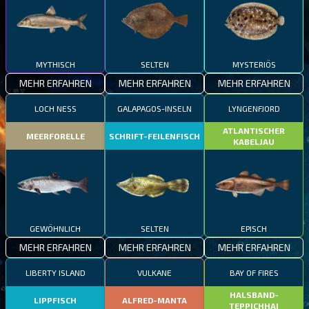
MYTHISCH
SELTEN
MYSTERIÖS
MEHR ERFAHREN
MEHR ERFAHREN
MEHR ERFAHREN
LOCH NESS
GALAPAGOS-INSELN
LYNGENFJORD
ATLANTISCHER
MEERFORELLE
SCHRIFT-FEILENFISCH
KABELJAU
GEWÖHNLICH
SELTEN
EPISCH
MEHR ERFAHREN
MEHR ERFAHREN
MEHR ERFAHREN
LIBERTY ISLAND
VULKANE
BAY OF FIRES
HALSBAND-
LIPPFISCH
ALFRED-MANTA
TEPPICHHAI