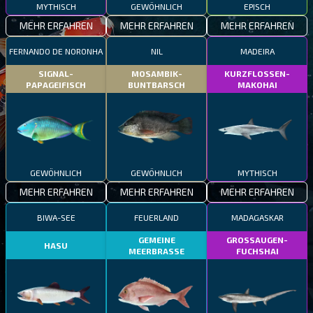
MYTHISCH
GEWÖHNLICH
EPISCH
MEHR ERFAHREN
MEHR ERFAHREN
MEHR ERFAHREN
FERNANDO DE NORONHA
NIL
MADEIRA
SIGNAL-
MOSAMBIK-
KURZFLOSSEN-
PAPAGEIFISCH
BUNTBARSCH
MAKOHAI
GEWÖHNLICH
GEWÖHNLICH
MYTHISCH
MEHR ERFAHREN
MEHR ERFAHREN
MEHR ERFAHREN
BIWA-SEE
FEUERLAND
MADAGASKAR
GEMEINE
GROSSAUGEN-
HASU
MEERBRASSE
FUCHSHAI