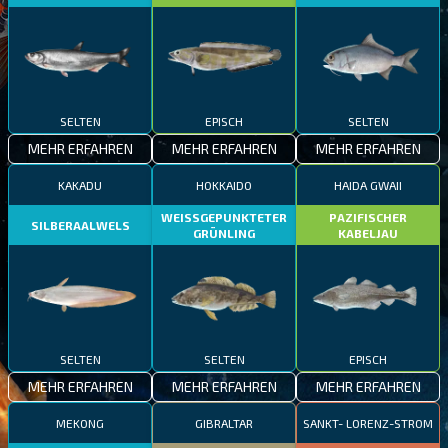
SELTEN
EPISCH
SELTEN
MEHR ERFAHREN
MEHR ERFAHREN
MEHR ERFAHREN
KAKADU
HOKKAIDO
HAIDA GWAII
WEISSGEPUNKTETER
PAZIFISCHER
SILBERAALWELS
GRÜNLING
KABELJAU
SELTEN
SELTEN
EPISCH
MEHR ERFAHREN
MEHR ERFAHREN
MEHR ERFAHREN
MEKONG
GIBRALTAR
SANKT- LORENZ-STROM