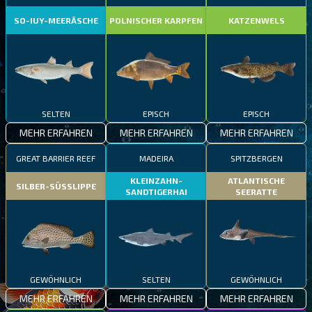
SO-IUY-MEERÄSCHE
POLNISCHER KARPFEN
KATZENWELS
SELTEN
EPISCH
EPISCH
MEHR ERFAHREN
MEHR ERFAHREN
MEHR ERFAHREN
GREAT BARRIER REEF
MADEIRA
SPITZBERGEN
KLEINZAHN-
ATLANTISCHE
SILBER-SÜSSLIPPE
SANDTIGERHAI
SEERATTE
GEWÖHNLICH
SELTEN
GEWÖHNLICH
MEHR ERFAHREN
MEHR ERFAHREN
MEHR ERFAHREN