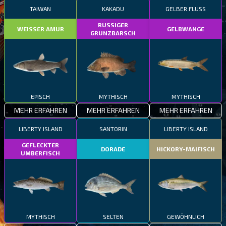
TAIWAN
KAKADU
GELBER FLUSS
RUSSIGER
WEISSER AMUR
GELBWANGE
GRUNZBARSCH
EPISCH
MYTHISCH
MYTHISCH
MEHR ERFAHREN
MEHR ERFAHREN
MEHR ERFAHREN
LIBERTY ISLAND
SANTORIN
LIBERTY ISLAND
GEFLECKTER
DORADE
HICKORY-MAIFISCH
UMBERFISCH
MYTHISCH
SELTEN
GEWÖHNLICH