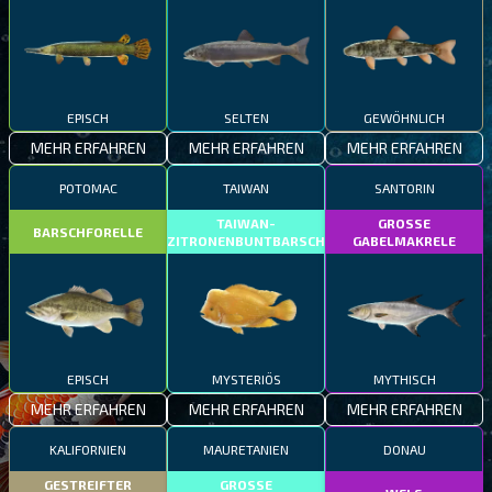
EPISCH
SELTEN
GEWÖHNLICH
MEHR ERFAHREN
MEHR ERFAHREN
MEHR ERFAHREN
POTOMAC
TAIWAN
SANTORIN
TAIWAN-
GROSSE
BARSCHFORELLE
ZITRONENBUNTBARSCH
GABELMAKRELE
EPISCH
MYSTERIÖS
MYTHISCH
MEHR ERFAHREN
MEHR ERFAHREN
MEHR ERFAHREN
KALIFORNIEN
MAURETANIEN
DONAU
GESTREIFTER
GROSSE