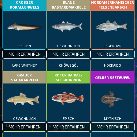
GROSSER
BLAUE
NORDAMERIKANISCHER
KORALLENWELS
BASTARDMAKRELE
FELSENBARSCH
SELTEN
GEWÖHNLICH
LEGENDÄR
MEHR ERFAHREN
MEHR ERFAHREN
MEHR ERFAHREN
LAKE WHITNEY
CHÖWSGÖL
HOKKAIDO
GRAUER
ROTER BAIKAL-
GELBER SEETEUFEL
SAUGKARPFEN
SEESKORPION
GEWÖHNLICH
EPISCH
MYTHISCH
MEHR ERFAHREN
MEHR ERFAHREN
MEHR ERFAHREN