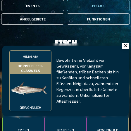
EVENTS
FISCHE
ANGELGEBIETE
FUNKTIONEN
Fisch
HIMALAJA
FILTER
Bewohnt eine Vielzahl von
Gewässern, von langsam
DOPPELFLECK-
GLASWELS
fließenden, trüben Bächen bis hin
zu Kanälen und schnelleren
MALAWI
NÖRDLICHE FJORDE
GALAPAGOS-INSELN
Flüssen. Neigt dazu, während der
GESTRECKTER
MEXIKANISCHER
Regenzeit in überflutete Gebiete
ATLANTISCHER LENG
SCHABEMUND-
SCHWEINSLIPPFISCH
zu wandern. Unkomplizierter
BUNTBARSCH
Allesfresser.
GEWÖHNLICH
EPISCH
MYTHISCH
GEWÖHNLICH