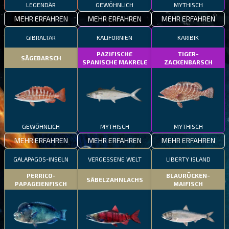
LEGENDÄR
GEWÖHNLICH
MYTHISCH
MEHR ERFAHREN
MEHR ERFAHREN
MEHR ERFAHREN
GIBRALTAR
KALIFORNIEN
KARIBIK
PAZIFISCHE
TIGER-
SÄGEBARSCH
SPANISCHE MAKRELE
ZACKENBARSCH
GEWÖHNLICH
MYTHISCH
MYTHISCH
MEHR ERFAHREN
MEHR ERFAHREN
MEHR ERFAHREN
GALAPAGOS-INSELN
VERGESSENE WELT
LIBERTY ISLAND
PERRICO-
BLAURÜCKEN-
SÄBELZAHNLACHS
PAPAGEIENFISCH
MAIFISCH