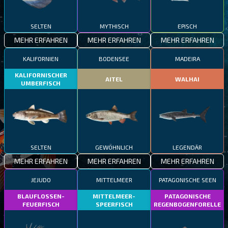
SELTEN
MYTHISCH
EPISCH
MEHR ERFAHREN
MEHR ERFAHREN
MEHR ERFAHREN
KALIFORNIEN
BODENSEE
MADEIRA
KALIFORNISCHER
AITEL
WALHAI
UMBERFISCH
SELTEN
GEWÖHNLICH
LEGENDÄR
MEHR ERFAHREN
MEHR ERFAHREN
MEHR ERFAHREN
JEJUDO
MITTELMEER
PATAGONISCHE SEEN
BLAUFLOSSEN-
MITTELMEER-
PATAGONISCHE
FEUERFISCH
SPEERFISCH
REGENBOGENFORELLE