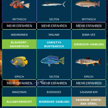
MYTHISCH
SELTEN
MYTHISCH
MEHR ERFAHREN
MEHR ERFAHREN
MEHR ERFAHREN
ANDAMANEN
MALAWI
BIWA-SEE
BLAUKOPF-
CHRISTYS
KIRIKUCHI-SAIBLING
KAISERFISCH
BUNTBARSCH
EPISCH
SELTEN
EPISCH
MEHR ERFAHREN
MEHR ERFAHREN
MEHR ERFAHREN
AMAZONAS
BODENSEE
SAGINAW BAY
SAGINAW-SANTA-
ALLIGATORHECHT
BODENSEE-SAIBLING
ANA-DÖBEL