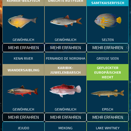
KEHRER-BEILFISCH
UNECHTE ROTFEDER
SAMTKAISERFISCH
GEWÖHNLICH
GEWÖHNLICH
SELTEN
MEHR ERFAHREN
MEHR ERFAHREN
MEHR ERFAHREN
KENAI RIVER
FERNANDO DE NORONHA
GROSSE SEEN
KARIBIK-
GEFLECKTER
WANDERSAIBLING
JUWELENBARSCH
EUROPÄISCHER
HECHT
GEWÖHNLICH
GEWÖHNLICH
EPISCH
MEHR ERFAHREN
MEHR ERFAHREN
MEHR ERFAHREN
JEJUDO
MEKONG
LAKE WHITNEY