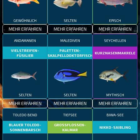
GEWÖHNLICH
SELTEN
EPISCH
MEHR ERFAHREN
MEHR ERFAHREN
MEHR ERFAHREN
ANDAMANEN
MALEDIVEN
SEYCHELLEN
VIELSTREIFEN-
PALETTEN-
KURZNASENMAKRELE
FÜSILIER
SKALPELLDOKTORFISCH
SELTEN
SELTEN
MYTHISCH
MEHR ERFAHREN
MEHR ERFAHREN
MEHR ERFAHREN
TOLEDO BEND
TIEFSEE
BIWA-SEE
BLAUER TOLEDO-
GROSSFLOSSEN-
NIKKO-SAIBLING
SONNENBARSCH
KALMAR