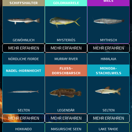
WELS
SCHIFFSHALTER
GOLDMAKRELE
GEWÖHNLICH
MYSTERIÖS
MYTHISCH
MEHR ERFAHREN
MEHR ERFAHREN
MEHR ERFAHREN
NÖRDLICHE FJORDE
MURRAY RIVER
HIMALAJA
FLUSS-
MENODA-
NADEL-HORNHECHT
DORSCHBARSCH
STACHELWELS
SELTEN
LEGENDÄR
SELTEN
MEHR ERFAHREN
MEHR ERFAHREN
MEHR ERFAHREN
HOKKAIDO
MASURISCHE SEEN
LAKE TAHOE