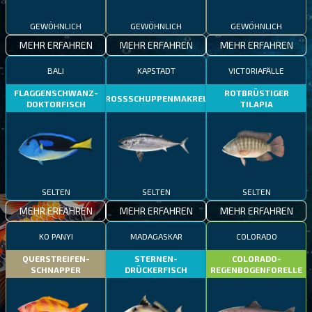
GEWÖHNLICH
GEWÖHNLICH
GEWÖHNLICH
MEHR ERFAHREN
MEHR ERFAHREN
MEHR ERFAHREN
BALI
KAPSTADT
VICTORIAFÄLLE
FLAGGENSCHWANZ-
ROTBRÜSTIGER
GROSSSCHUPPENMAKRELE
DOKTORFISCH
TILAPIA
SELTEN
SELTEN
SELTEN
MEHR ERFAHREN
MEHR ERFAHREN
MEHR ERFAHREN
KO PANYI
MADAGASKAR
COLORADO
QUERSTREIFEN-
STERNEN-
COLORADO-
SCHNAPPER
DRÜCKERFISCH
REGENBOGENFORELLE