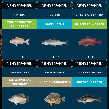
MEHR ERFAHREN
MEHR ERFAHREN
MEHR ERFAHREN
KARIBIK
OSTSEE
GREAT BARRIER REEF
ZINNOBERROTER
HAKENLACHS
KUPFERSCHNAPPER
SCHNAPPER
EPISCH
SELTEN
EPISCH
MEHR ERFAHREN
MEHR ERFAHREN
MEHR ERFAHREN
LAKE WHITNEY
GROSSE SEEN
PATAGONISCHE SEEN
SAN-ANTONIO-
KÜRBISKERNBARSCH
KREOLENBARSCH
SONNENBARSCH