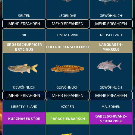
SELTEN
LEGENDÄR
GEWÖHNLICH
MEHR ERFAHREN
MEHR ERFAHREN
MEHR ERFAHREN
NIL
HAIDA GWAII
NEUSEELAND
GROSSSCHUPPIGER
LANGNASEN-
STACHELRÜCKENSCHLEIMFISCH
BRYCINUS
MAKRELE
GEWÖHNLICH
GEWÖHNLICH
GEWÖHNLICH
MEHR ERFAHREN
MEHR ERFAHREN
MEHR ERFAHREN
LIBERTY ISLAND
AZOREN
MALEDIVEN
GABELSCHWANZ-
KURZNASENSTÖR
PAPAGEIENBARSCH
SCHNAPPER