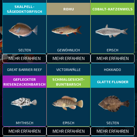
SKALPELL-
ROHU
COBALT-KATZENWELS
SÄGEDOKTORFISCH
SELTEN
GEWÖHNLICH
EPISCH
MEHR ERFAHREN
MEHR ERFAHREN
MEHR ERFAHREN
GREAT BARRIER REEF
VICTORIAFÄLLE
HOKKAIDO
GEFLECKTER
SCHMALGESICHT-
GLATTE FLUNDER
RIESENZACKENBARSCH
BUNTBARSCH
MYTHISCH
EPISCH
SELTEN
MEHR ERFAHREN
MEHR ERFAHREN
MEHR ERFAHREN