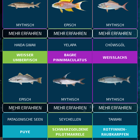
MYTHISCH
EPISCH
MYTHISCH
MEHR ERFAHREN
MEHR ERFAHREN
MEHR ERFAHREN
HAIDA GWAII
YELAPA
CHÖWSGÖL
WEISSER
BAGRE
WEISSLACHS
UMBERFISCH
PINNIMACULATUS
EPISCH
MYTHISCH
MYTHISCH
MEHR ERFAHREN
MEHR ERFAHREN
MEHR ERFAHREN
PATAGONISCHE SEEN
SEYCHELLEN
TAIWAN
SCHWARZGOLDENE
ROTFINNEN-
PUYE
PILOTMAKRELE
RAUBKARPFEN