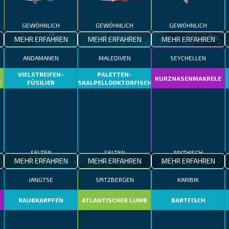
GEWÖHNLICH
GEWÖHNLICH
GEWÖHNLICH
MEHR ERFAHREN
MEHR ERFAHREN
MEHR ERFAHREN
ANDAMANEN
MALEDIVEN
SEYCHELLEN
VIELSTREIFEN-
PALETTEN-
KURZNASENMAKRELE
E
FÜSILIER
SKALPELLDOKTORFISCH
SELTEN
SELTEN
MYTHISCH
MEHR ERFAHREN
MEHR ERFAHREN
MEHR ERFAHREN
JANGTSE
SPITZBERGEN
KARIBIK
RAUBKARPFEN
ATLANTISCHER LUMB
BARTFISCH