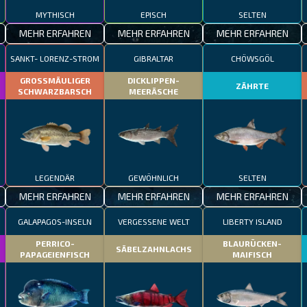
MYTHISCH
EPISCH
SELTEN
MEHR ERFAHREN
MEHR ERFAHREN
MEHR ERFAHREN
M
SANKT- LORENZ-STROM
GIBRALTAR
CHÖWSGÖL
GROSSMÄULIGER
DICKLIPPEN-
ZÄHRTE
SCHWARZBARSCH
MEERÄSCHE
LEGENDÄR
GEWÖHNLICH
SELTEN
MEHR ERFAHREN
MEHR ERFAHREN
MEHR ERFAHREN
GALAPAGOS-INSELN
VERGESSENE WELT
LIBERTY ISLAND
PERRICO-
BLAURÜCKEN-
SÄBELZAHNLACHS
PAPAGEIENFISCH
MAIFISCH