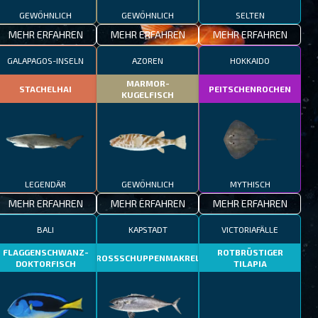
GEWÖHNLICH
GEWÖHNLICH
SELTEN
MEHR ERFAHREN
MEHR ERFAHREN
MEHR ERFAHREN
GALAPAGOS-INSELN
AZOREN
HOKKAIDO
MARMOR-
STACHELHAI
PEITSCHENROCHEN
KUGELFISCH
LEGENDÄR
GEWÖHNLICH
MYTHISCH
MEHR ERFAHREN
MEHR ERFAHREN
MEHR ERFAHREN
BALI
KAPSTADT
VICTORIAFÄLLE
FLAGGENSCHWANZ-
ROTBRÜSTIGER
GROSSSCHUPPENMAKRELE
DOKTORFISCH
TILAPIA