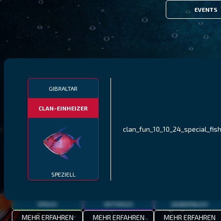
EVENTS
FILTER
GIBRALTAR
CLAN-EINHEIZER
MALAWI
NÖRDLICHE FJORDE
GALAPAGOS-INSELN
clan_fun_10_10_24_special_fish
GESTRECKTER
MEXIKANISCHER
ATLANTISCHER LENG
SCHABEMUND-
SCHWEINSLIPPFISCH
BUNTBARSCH
SPEZIELL
EPISCH
MYTHISCH
GEWÖHNLICH
MEHR ERFAHREN
MEHR ERFAHREN
MEHR ERFAHREN