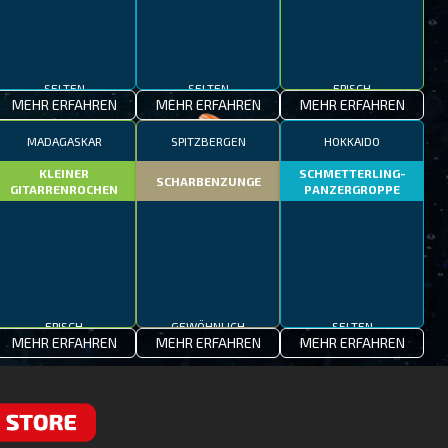
SELTEN
SELTEN
EPISCH
MEHR ERFAHREN
MEHR ERFAHREN
MEHR ERFAHREN
MADAGASKAR
SPITZBERGEN
HOKKAIDO
KLEINER
SCHMETTERLING-
SCHARBENZUNGE
GITARRENROCHEN
PANZERGROPPE
EPISCH
GEWÖHNLICH
SELTEN
MEHR ERFAHREN
MEHR ERFAHREN
MEHR ERFAHREN