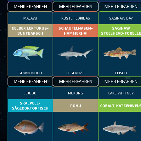
MEHR ERFAHREN
MEHR ERFAHREN
MEHR ERFAHREN
MALAWI
KÜSTE FLORIDAS
SAGINAW BAY
GELBER LEPTURUS-
SCHAUFELNASEN-
SAGINAW
BUNTBARSCH
HAMMERHAI
STEELHEAD-FORELLE
GEWÖHNLICH
LEGENDÄR
EPISCH
MEHR ERFAHREN
MEHR ERFAHREN
MEHR ERFAHREN
JEJUDO
MEKONG
LAKE WHITNEY
SKALPELL-
ROHU
COBALT-KATZENWEL
SÄGEDOKTORFISCH