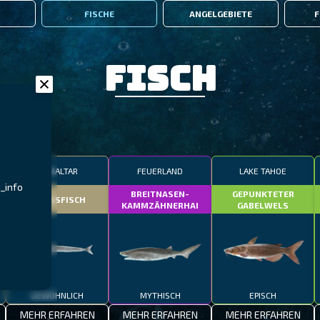
FISCHE
ANGELGEBIETE
F
Fisch
GIBRALTAR
FEUERLAND
LAKE TAHOE
_info
BREITNASEN-
GEPUNKTETER
TOBIASFISCH
KAMMZÄHNERHAI
GABELWELS
GEWÖHNLICH
MYTHISCH
EPISCH
MEHR ERFAHREN
MEHR ERFAHREN
MEHR ERFAHREN