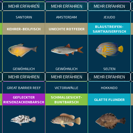
MEHR ERFAHREN
MEHR ERFAHREN
MEHR ERFAHREN
SANTORIN
AMSTERDAM
JEJUDO
BLAUSTREIFEN-
KEHRER-BEILFISCH
UNECHTE ROTFEDER
SAMTKAISERFISCH
GEWÖHNLICH
GEWÖHNLICH
SELTEN
MEHR ERFAHREN
MEHR ERFAHREN
MEHR ERFAHREN
GREAT BARRIER REEF
VICTORIAFÄLLE
HOKKAIDO
GEFLECKTER
SCHMALGESICHT-
S
GLATTE FLUNDER
RIESENZACKENBARSCH
BUNTBARSCH