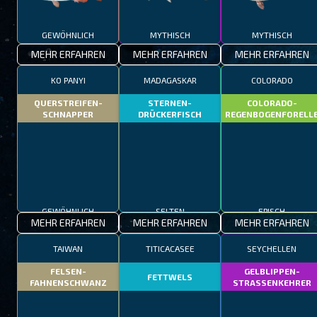
GEWÖHNLICH
MYTHISCH
MYTHISCH
MEHR ERFAHREN
MEHR ERFAHREN
MEHR ERFAHREN
KO PANYI
MADAGASKAR
COLORADO
QUERSTREIFEN-
STERNEN-
COLORADO-
SCHNAPPER
DRÜCKERFISCH
REGENBOGENFORELL
GEWÖHNLICH
SELTEN
EPISCH
MEHR ERFAHREN
MEHR ERFAHREN
MEHR ERFAHREN
TAIWAN
TITICACASEE
SEYCHELLEN
FELSEN-
GELBLIPPEN-
FETTWELS
FAHNENSCHWANZ
STRASSENKEHRER