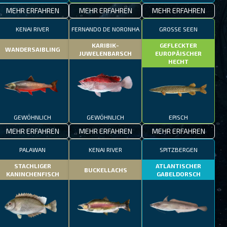
MEHR ERFAHREN
MEHR ERFAHREN
MEHR ERFAHREN
KENAI RIVER
FERNANDO DE NORONHA
GROSSE SEEN
KARIBIK-
GEFLECKTER
WANDERSAIBLING
JUWELENBARSCH
EUROPÄISCHER
HECHT
GEWÖHNLICH
GEWÖHNLICH
EPISCH
MEHR ERFAHREN
MEHR ERFAHREN
MEHR ERFAHREN
PALAWAN
KENAI RIVER
SPITZBERGEN
STACHLIGER
ATLANTISCHER
BUCKELLACHS
KANINCHENFISCH
GABELDORSCH