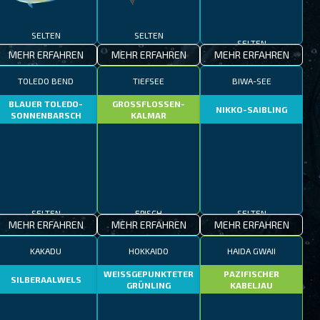
SELTEN
SELTEN
SELTEN
MEHR ERFAHREN
MEHR ERFAHREN
MEHR ERFAHREN
TOLEDO BEND
TIEFSEE
BIWA-SEE
BLAUER TOLEDO-
GROSSFLOSSEN-
NIKKO-SAIBLING
SONNENBARSCH
KALMAR
SELTEN
EPISCH
SELTEN
MEHR ERFAHREN
MEHR ERFAHREN
MEHR ERFAHREN
KAKADU
HOKKAIDO
HAIDA GWAII
WEISSGEPUNKTETER
PAZIFISCHER
SILBERAALWELS
GRÜNLING
KABELJAU