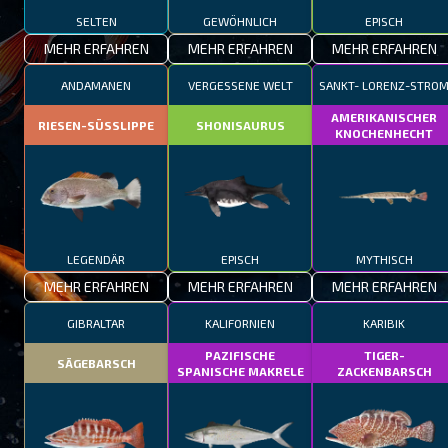
SELTEN
GEWÖHNLICH
EPISCH
MEHR ERFAHREN
MEHR ERFAHREN
MEHR ERFAHREN
ANDAMANEN
VERGESSENE WELT
SANKT- LORENZ-STRO
AMERIKANISCHER
RIESEN-SÜSSLIPPE
SHONISAURUS
KNOCHENHECHT
LEGENDÄR
EPISCH
MYTHISCH
MEHR ERFAHREN
MEHR ERFAHREN
MEHR ERFAHREN
GIBRALTAR
KALIFORNIEN
KARIBIK
PAZIFISCHE
TIGER-
SÄGEBARSCH
SPANISCHE MAKRELE
ZACKENBARSCH