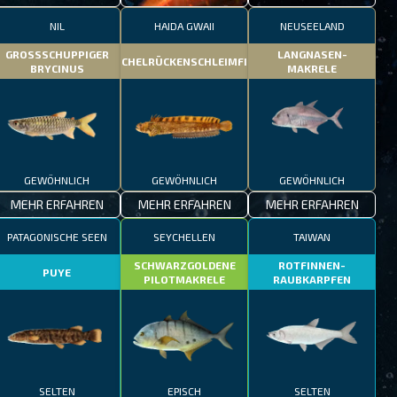
NIL
HAIDA GWAII
NEUSEELAND
GROSSSCHUPPIGER
LANGNASEN-
STACHELRÜCKENSCHLEIMFISCH
BRYCINUS
MAKRELE
GEWÖHNLICH
GEWÖHNLICH
GEWÖHNLICH
MEHR ERFAHREN
MEHR ERFAHREN
MEHR ERFAHREN
PATAGONISCHE SEEN
SEYCHELLEN
TAIWAN
SCHWARZGOLDENE
ROTFINNEN-
PUYE
PILOTMAKRELE
RAUBKARPFEN
SELTEN
EPISCH
SELTEN