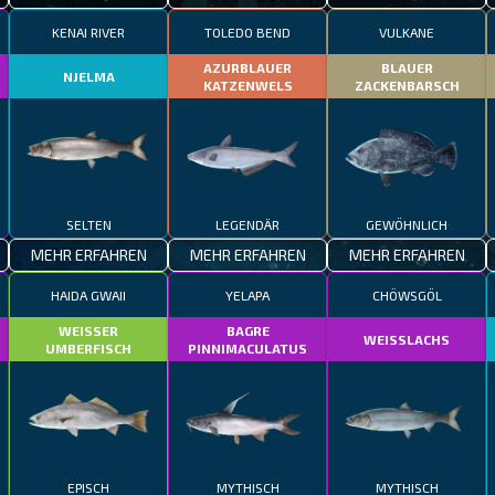
KENAI RIVER
TOLEDO BEND
VULKANE
AZURBLAUER
BLAUER
NJELMA
KATZENWELS
ZACKENBARSCH
SELTEN
LEGENDÄR
GEWÖHNLICH
MEHR ERFAHREN
MEHR ERFAHREN
MEHR ERFAHREN
HAIDA GWAII
YELAPA
CHÖWSGÖL
WEISSER
BAGRE
WEISSLACHS
UMBERFISCH
PINNIMACULATUS
EPISCH
MYTHISCH
MYTHISCH