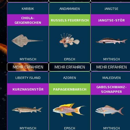
KARIBIK
ANDAMANEN
JANGTSE
CHOLA-
RUSSELS FEUERFISCH
JANGTSE-STÖR
GEIGENROCHEN
MYTHISCH
EPISCH
MYTHISCH
MEHR ERFAHREN
MEHR ERFAHREN
MEHR ERFAHREN
LIBERTY ISLAND
AZOREN
MALEDIVEN
GABELSCHWANZ-
KURZNASENSTÖR
PAPAGEIENBARSCH
SCHNAPPER
MYTHISCH
EPISCH
MYTHISCH