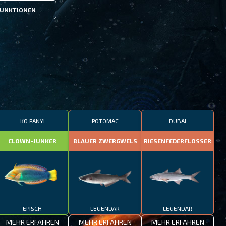
UNKTIONEN
KO PANYI
POTOMAC
DUBAI
CLOWN-JUNKER
BLAUER ZWERGWELS
RIESENFEDERFLOSSER
EPISCH
LEGENDÄR
LEGENDÄR
MEHR ERFAHREN
MEHR ERFAHREN
MEHR ERFAHREN