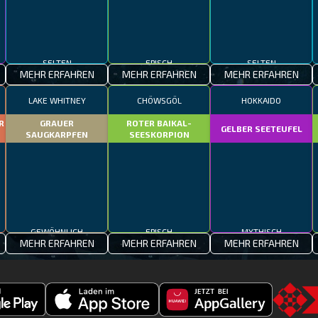
SELTEN
EPISCH
SELTEN
MEHR ERFAHREN
MEHR ERFAHREN
MEHR ERFAHREN
M
LAKE WHITNEY
CHÖWSGÖL
HOKKAIDO
R
GRAUER
ROTER BAIKAL-
GELBER SEETEUFEL
SAUGKARPFEN
SEESKORPION
GEWÖHNLICH
EPISCH
MYTHISCH
MEHR ERFAHREN
MEHR ERFAHREN
MEHR ERFAHREN