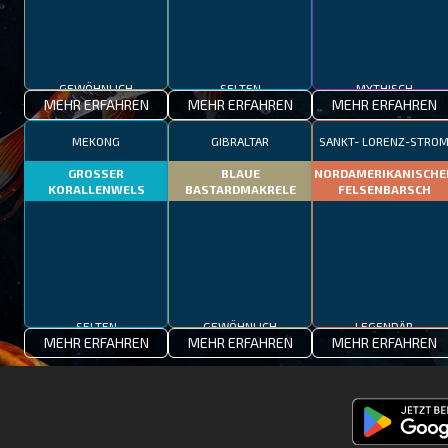
GEWÖHNLICH
SELTEN
MYTHISCH
MEHR ERFAHREN
MEHR ERFAHREN
MEHR ERFAHREN
MEKONG
GIBRALTAR
SANKT- LORENZ-STRO
GROSSER
BLAUE
NORDAMERIKANISCHE
KORALLENWELS
BASTARDMAKRELE
FELSENBARSCH
SELTEN
GEWÖHNLICH
LEGENDÄR
MEHR ERFAHREN
MEHR ERFAHREN
MEHR ERFAHREN