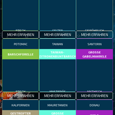
EPISCH
SELTEN
GEWÖHNLICH
MEHR ERFAHREN
MEHR ERFAHREN
MEHR ERFAHREN
POTOMAC
TAIWAN
SANTORIN
TAIWAN-
GROSSE
BARSCHFORELLE
ZITRONENBUNTBARSCH
GABELMAKRELE
EPISCH
MYSTERIÖS
MYTHISCH
MEHR ERFAHREN
MEHR ERFAHREN
MEHR ERFAHREN
KALIFORNIEN
MAURETANIEN
DONAU
GESTREIFTER
GROSSE