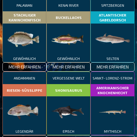
PALAWAN
KENAI RIVER
SPITZBERGEN
STACHLIGER
ATLANTISCHER
BUCKELLACHS
KANINCHENFISCH
GABELDORSCH
GEWÖHNLICH
GEWÖHNLICH
SELTEN
MEHR ERFAHREN
MEHR ERFAHREN
MEHR ERFAHREN
ANDAMANEN
VERGESSENE WELT
SANKT- LORENZ-STROM
AMERIKANISCHER
RIESEN-SÜSSLIPPE
SHONISAURUS
KNOCHENHECHT
LEGENDÄR
EPISCH
MYTHISCH