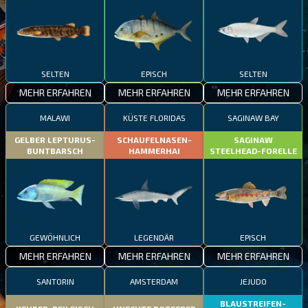
SELTEN
EPISCH
SELTEN
MEHR ERFAHREN
MEHR ERFAHREN
MEHR ERFAHREN
MALAWI
KÜSTE FLORIDAS
SAGINAW BAY
GELBER LEPTURUS-
SCHAUFELNASEN-
SAGINAW
BUNTBARSCH
HAMMERHAI
STEELHEAD-FORELLE
GEWÖHNLICH
LEGENDÄR
EPISCH
MEHR ERFAHREN
MEHR ERFAHREN
MEHR ERFAHREN
SANTORIN
AMSTERDAM
JEJUDO
BLAUSTREIFEN-