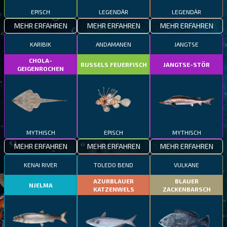
EPISCH
LEGENDÄR
LEGENDÄR
MEHR ERFAHREN
MEHR ERFAHREN
MEHR ERFAHREN
KARIBIK
ANDAMANEN
JANGTSE
CHOLA-
RUSSELS FEUERFISCH
JANGTSE-STÖR
GEIGENROCHEN
MYTHISCH
EPISCH
MYTHISCH
MEHR ERFAHREN
MEHR ERFAHREN
MEHR ERFAHREN
KENAI RIVER
TOLEDO BEND
VULKANE
AZURBLAUER
BLAUER
NJELMA
KATZENWELS
ZACKENBARSCH