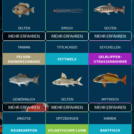
SELTEN
EPISCH
SELTEN
MEHR ERFAHREN
MEHR ERFAHREN
MEHR ERFAHREN
TAIWAN
TITICACASEE
SEYCHELLEN
FELSEN-
GELBLIPPEN-
FETTWELS
FAHNENSCHWANZ
STRASSENKEHRER
GEWÖHNLICH
SELTEN
MYTHISCH
MEHR ERFAHREN
MEHR ERFAHREN
MEHR ERFAHREN
JANGTSE
SPITZBERGEN
KARIBIK
RAUBKARPFEN
ATLANTISCHER LUMB
BARTFISCH