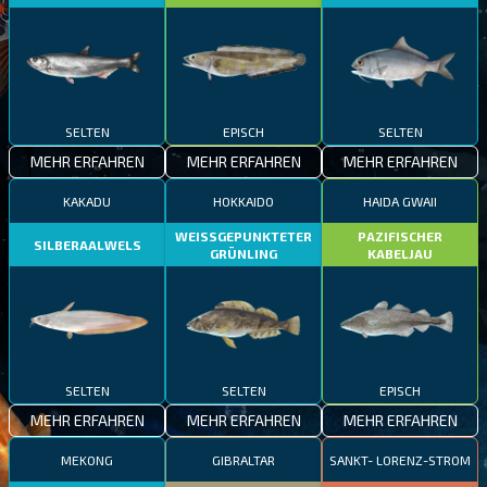
SELTEN
EPISCH
SELTEN
MEHR ERFAHREN
MEHR ERFAHREN
MEHR ERFAHREN
KAKADU
HOKKAIDO
HAIDA GWAII
WEISSGEPUNKTETER
PAZIFISCHER
SILBERAALWELS
GRÜNLING
KABELJAU
SELTEN
SELTEN
EPISCH
MEHR ERFAHREN
MEHR ERFAHREN
MEHR ERFAHREN
MEKONG
GIBRALTAR
SANKT- LORENZ-STROM