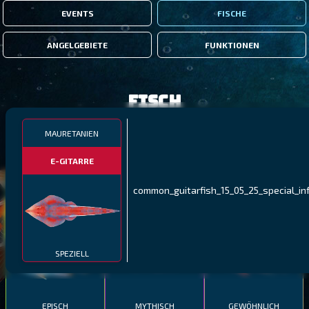
EVENTS
FISCHE
ANGELGEBIETE
FUNKTIONEN
Fisch
MAURETANIEN
FILTER
E-GITARRE
MALAWI
NÖRDLICHE FJORDE
GALAPAGOS-INSELN
common_guitarfish_15_05_25_special_in
GESTRECKTER
MEXIKANISCHER
ATLANTISCHER LENG
SCHABEMUND-
SCHWEINSLIPPFISCH
BUNTBARSCH
SPEZIELL
EPISCH
MYTHISCH
GEWÖHNLICH