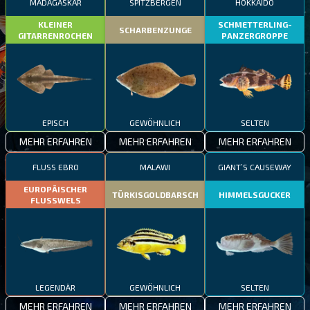
MADAGASKAR
SPITZBERGEN
HOKKAIDO
KLEINER
SCHMETTERLING-
SCHARBENZUNGE
GITARRENROCHEN
PANZERGROPPE
EPISCH
GEWÖHNLICH
SELTEN
MEHR ERFAHREN
MEHR ERFAHREN
MEHR ERFAHREN
FLUSS EBRO
MALAWI
GIANT’S CAUSEWAY
EUROPÄISCHER
TÜRKISGOLDBARSCH
HIMMELSGUCKER
FLUSSWELS
LEGENDÄR
GEWÖHNLICH
SELTEN
MEHR ERFAHREN
MEHR ERFAHREN
MEHR ERFAHREN