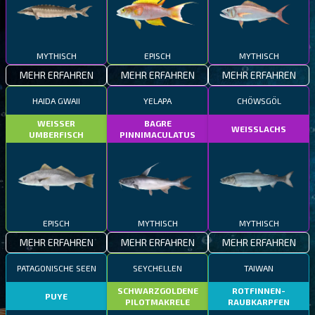
MYTHISCH
EPISCH
MYTHISCH
MEHR ERFAHREN
MEHR ERFAHREN
MEHR ERFAHREN
HAIDA GWAII
YELAPA
CHÖWSGÖL
WEISSER
BAGRE
WEISSLACHS
UMBERFISCH
PINNIMACULATUS
EPISCH
MYTHISCH
MYTHISCH
MEHR ERFAHREN
MEHR ERFAHREN
MEHR ERFAHREN
PATAGONISCHE SEEN
SEYCHELLEN
TAIWAN
SCHWARZGOLDENE
ROTFINNEN-
PUYE
PILOTMAKRELE
RAUBKARPFEN