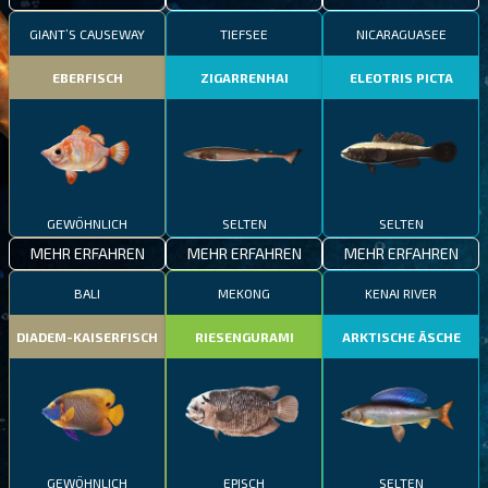
GIANT’S CAUSEWAY
TIEFSEE
NICARAGUASEE
EBERFISCH
ZIGARRENHAI
ELEOTRIS PICTA
GEWÖHNLICH
SELTEN
SELTEN
MEHR ERFAHREN
MEHR ERFAHREN
MEHR ERFAHREN
BALI
MEKONG
KENAI RIVER
DIADEM-KAISERFISCH
RIESENGURAMI
ARKTISCHE ÄSCHE
GEWÖHNLICH
EPISCH
SELTEN