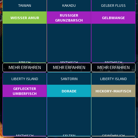
TAIWAN
KAKADU
GELBER FLUSS
RUSSIGER
WEISSER AMUR
GELBWANGE
GRUNZBARSCH
EPISCH
MYTHISCH
MYTHISCH
MEHR ERFAHREN
MEHR ERFAHREN
MEHR ERFAHREN
LIBERTY ISLAND
SANTORIN
LIBERTY ISLAND
GEFLECKTER
DORADE
HICKORY-MAIFISCH
UMBERFISCH
MYTHISCH
SELTEN
GEWÖHNLICH