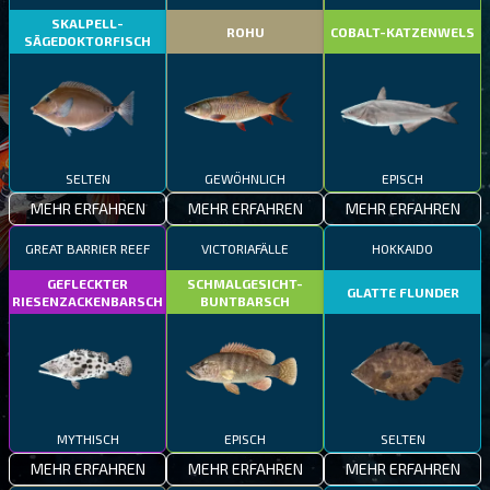
SKALPELL-
ROHU
COBALT-KATZENWELS
SÄGEDOKTORFISCH
SELTEN
GEWÖHNLICH
EPISCH
MEHR ERFAHREN
MEHR ERFAHREN
MEHR ERFAHREN
GREAT BARRIER REEF
VICTORIAFÄLLE
HOKKAIDO
GEFLECKTER
SCHMALGESICHT-
GLATTE FLUNDER
RIESENZACKENBARSCH
BUNTBARSCH
MYTHISCH
EPISCH
SELTEN
MEHR ERFAHREN
MEHR ERFAHREN
MEHR ERFAHREN