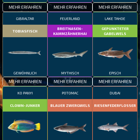
MEHR ERFAHREN
MEHR ERFAHREN
MEHR ERFAHREN
GIBRALTAR
FEUERLAND
LAKE TAHOE
BREITNASEN-
GEPUNKTETER
TOBIASFISCH
KAMMZÄHNERHAI
GABELWELS
GEWÖHNLICH
MYTHISCH
EPISCH
MEHR ERFAHREN
MEHR ERFAHREN
MEHR ERFAHREN
KO PANYI
POTOMAC
DUBAI
CLOWN-JUNKER
BLAUER ZWERGWELS
RIESENFEDERFLOSSER