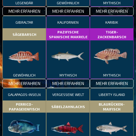
LEGENDÄR
GEWÖHNLICH
MYTHISCH
MEHR ERFAHREN
MEHR ERFAHREN
MEHR ERFAHREN
GIBRALTAR
KALIFORNIEN
KARIBIK
PAZIFISCHE
TIGER-
SÄGEBARSCH
SPANISCHE MAKRELE
ZACKENBARSCH
GEWÖHNLICH
MYTHISCH
MYTHISCH
MEHR ERFAHREN
MEHR ERFAHREN
MEHR ERFAHREN
GALAPAGOS-INSELN
VERGESSENE WELT
LIBERTY ISLAND
PERRICO-
BLAURÜCKEN-
SÄBELZAHNLACHS
PAPAGEIENFISCH
MAIFISCH