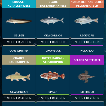
GROSSER
BLAUE
NORDAMERIKANISCHER
KORALLENWELS
BASTARDMAKRELE
FELSENBARSCH
SELTEN
GEWÖHNLICH
LEGENDÄR
MEHR ERFAHREN
MEHR ERFAHREN
MEHR ERFAHREN
LAKE WHITNEY
CHÖWSGÖL
HOKKAIDO
GRAUER
ROTER BAIKAL-
GELBER SEETEUFEL
SAUGKARPFEN
SEESKORPION
GEWÖHNLICH
EPISCH
MYTHISCH
MEHR ERFAHREN
MEHR ERFAHREN
MEHR ERFAHREN