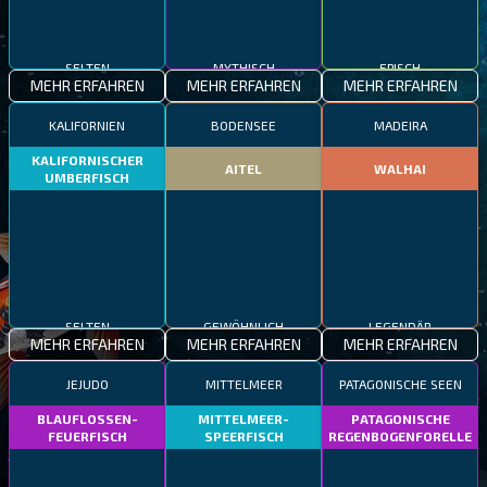
SELTEN
MYTHISCH
EPISCH
MEHR ERFAHREN
MEHR ERFAHREN
MEHR ERFAHREN
KALIFORNIEN
BODENSEE
MADEIRA
KALIFORNISCHER
AITEL
WALHAI
UMBERFISCH
SELTEN
GEWÖHNLICH
LEGENDÄR
MEHR ERFAHREN
MEHR ERFAHREN
MEHR ERFAHREN
JEJUDO
MITTELMEER
PATAGONISCHE SEEN
BLAUFLOSSEN-
MITTELMEER-
PATAGONISCHE
FEUERFISCH
SPEERFISCH
REGENBOGENFORELLE