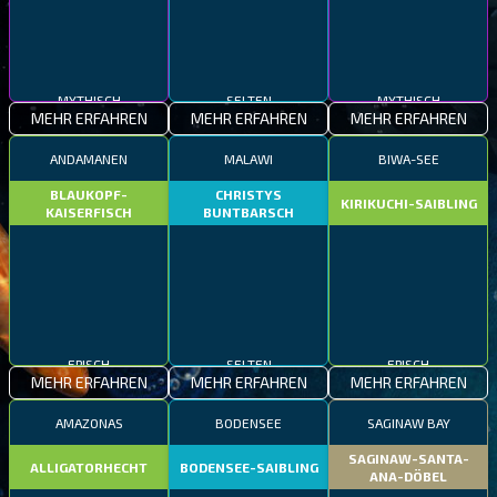
MYTHISCH
SELTEN
MYTHISCH
MEHR ERFAHREN
MEHR ERFAHREN
MEHR ERFAHREN
ANDAMANEN
MALAWI
BIWA-SEE
BLAUKOPF-
CHRISTYS
KIRIKUCHI-SAIBLING
KAISERFISCH
BUNTBARSCH
EPISCH
SELTEN
EPISCH
MEHR ERFAHREN
MEHR ERFAHREN
MEHR ERFAHREN
AMAZONAS
BODENSEE
SAGINAW BAY
SAGINAW-SANTA-
ALLIGATORHECHT
BODENSEE-SAIBLING
ANA-DÖBEL