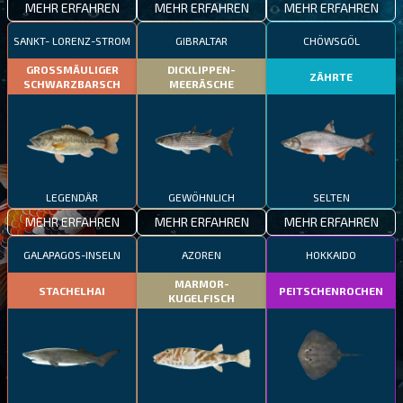
MEHR ERFAHREN
MEHR ERFAHREN
MEHR ERFAHREN
SANKT- LORENZ-STROM
GIBRALTAR
CHÖWSGÖL
GROSSMÄULIGER
DICKLIPPEN-
ZÄHRTE
SCHWARZBARSCH
MEERÄSCHE
LEGENDÄR
GEWÖHNLICH
SELTEN
MEHR ERFAHREN
MEHR ERFAHREN
MEHR ERFAHREN
GALAPAGOS-INSELN
AZOREN
HOKKAIDO
MARMOR-
STACHELHAI
PEITSCHENROCHEN
KUGELFISCH