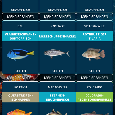
GEWÖHNLICH
GEWÖHNLICH
GEWÖHNLICH
MEHR ERFAHREN
MEHR ERFAHREN
MEHR ERFAHREN
BALI
KAPSTADT
VICTORIAFÄLLE
FLAGGENSCHWANZ-
ROTBRÜSTIGER
GROSSSCHUPPENMAKRELE
DOKTORFISCH
TILAPIA
SELTEN
SELTEN
SELTEN
MEHR ERFAHREN
MEHR ERFAHREN
MEHR ERFAHREN
KO PANYI
MADAGASKAR
COLORADO
QUERSTREIFEN-
STERNEN-
COLORADO-
SCHNAPPER
DRÜCKERFISCH
REGENBOGENFORELLE