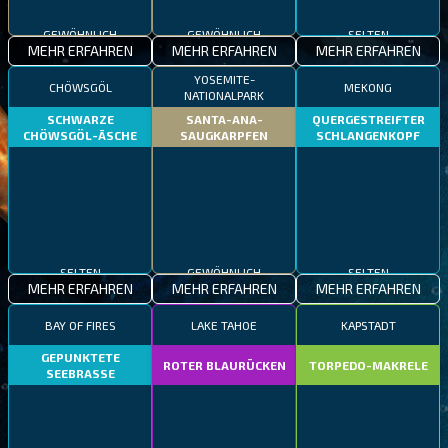
GEWÖHNLICH
GEWÖHNLICH
SELTEN
MEHR ERFAHREN
MEHR ERFAHREN
MEHR ERFAHREN
YOSEMITE-
CHÖWSGÖL
MEKONG
NATIONALPARK
SCHWARZE
SANTA-ANA-
QUERGESTREIFTER
CHÖWSGÖL-ÄSCHE
SAUGKARPFEN
SCHLANGENKOPF
SELTEN
GEWÖHNLICH
SELTEN
MEHR ERFAHREN
MEHR ERFAHREN
MEHR ERFAHREN
BAY OF FIRES
LAKE TAHOE
KAPSTADT
GEPUNKTETE
ROTER BLAURÜCKEN
TORPEDO-MAKRELE
SEEBRASSE