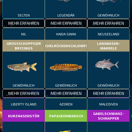
SELTEN
LEGENDÄR
GEWÖHNLICH
MEHR ERFAHREN
MEHR ERFAHREN
MEHR ERFAHREN
NIL
HAIDA GWAII
NEUSEELAND
GROSSSCHUPPIGER
LANGNASEN-
STACHELRÜCKENSCHLEIMFISCH
BRYCINUS
MAKRELE
GEWÖHNLICH
GEWÖHNLICH
GEWÖHNLICH
MEHR ERFAHREN
MEHR ERFAHREN
MEHR ERFAHREN
LIBERTY ISLAND
AZOREN
MALEDIVEN
GABELSCHWANZ-
KURZNASENSTÖR
PAPAGEIENBARSCH
SCHNAPPER