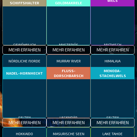
WELS
SCHIFFSHALTER
GOLDMAKRELE
GEWÖHNLICH
MYSTERIÖS
MYTHISCH
MEHR ERFAHREN
MEHR ERFAHREN
MEHR ERFAHREN
NÖRDLICHE FJORDE
MURRAY RIVER
HIMALAJA
FLUSS-
MENODA-
NADEL-HORNHECHT
DORSCHBARSCH
STACHELWELS
SELTEN
LEGENDÄR
SELTEN
MEHR ERFAHREN
MEHR ERFAHREN
MEHR ERFAHREN
HOKKAIDO
MASURISCHE SEEN
LAKE TAHOE