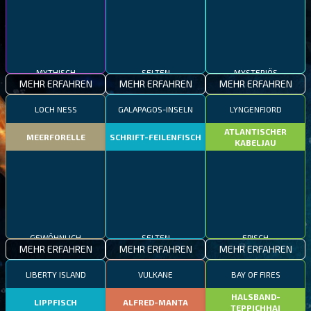
MYTHISCH
SELTEN
MYSTERIÖS
MEHR ERFAHREN
MEHR ERFAHREN
MEHR ERFAHREN
LOCH NESS
GALAPAGOS-INSELN
LYNGENFJORD
ATLANTISCHER
MEERFORELLE
SCHRIFT-FEILENFISCH
KABELJAU
GEWÖHNLICH
SELTEN
EPISCH
MEHR ERFAHREN
MEHR ERFAHREN
MEHR ERFAHREN
LIBERTY ISLAND
VULKANE
BAY OF FIRES
HALSBAND-
LIPPFISCH
ALFRED-MANTA
TEPPICHHAI