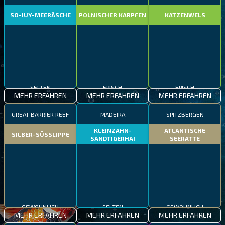
SO-IUY-MEERÄSCHE
POLNISCHER KARPFEN
KATZENWELS
SELTEN
EPISCH
EPISCH
MEHR ERFAHREN
MEHR ERFAHREN
MEHR ERFAHREN
GREAT BARRIER REEF
MADEIRA
SPITZBERGEN
KLEINZAHN-
ATLANTISCHE
SILBER-SÜSSLIPPE
SANDTIGERHAI
SEERATTE
GEWÖHNLICH
SELTEN
GEWÖHNLICH
MEHR ERFAHREN
MEHR ERFAHREN
MEHR ERFAHREN