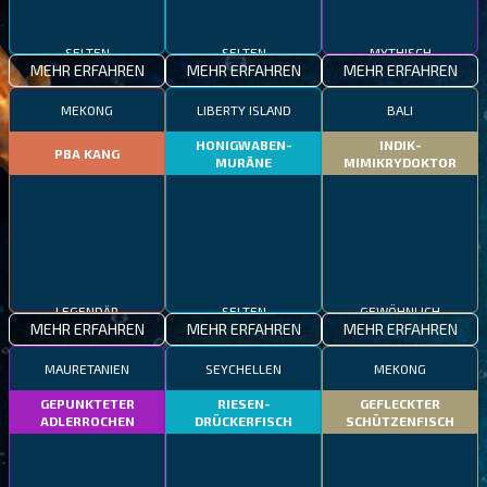
SELTEN
SELTEN
MYTHISCH
MEHR ERFAHREN
MEHR ERFAHREN
MEHR ERFAHREN
MEKONG
LIBERTY ISLAND
BALI
HONIGWABEN-
INDIK-
PBA KANG
MURÄNE
MIMIKRYDOKTOR
LEGENDÄR
SELTEN
GEWÖHNLICH
MEHR ERFAHREN
MEHR ERFAHREN
MEHR ERFAHREN
MAURETANIEN
SEYCHELLEN
MEKONG
GEPUNKTETER
RIESEN-
GEFLECKTER
ADLERROCHEN
DRÜCKERFISCH
SCHÜTZENFISCH