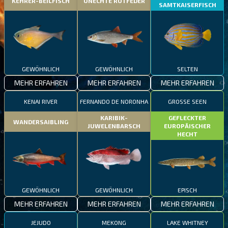
KEHRER-BEILFISCH
UNECHTE ROTFEDER
SAMTKAISERFISCH
GEWÖHNLICH
GEWÖHNLICH
SELTEN
MEHR ERFAHREN
MEHR ERFAHREN
MEHR ERFAHREN
KENAI RIVER
FERNANDO DE NORONHA
GROSSE SEEN
KARIBIK-
GEFLECKTER
WANDERSAIBLING
JUWELENBARSCH
EUROPÄISCHER
HECHT
GEWÖHNLICH
GEWÖHNLICH
EPISCH
MEHR ERFAHREN
MEHR ERFAHREN
MEHR ERFAHREN
JEJUDO
MEKONG
LAKE WHITNEY