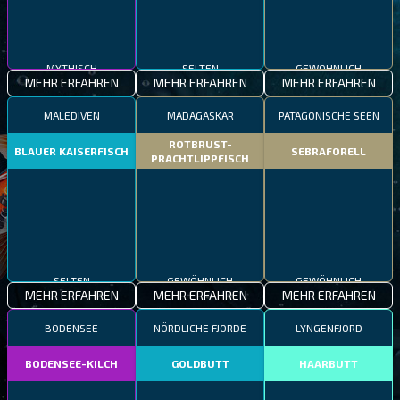
MYTHISCH
SELTEN
GEWÖHNLICH
MEHR ERFAHREN
MEHR ERFAHREN
MEHR ERFAHREN
MALEDIVEN
MADAGASKAR
PATAGONISCHE SEEN
ROTBRUST-
BLAUER KAISERFISCH
SEBRAFORELL
PRACHTLIPPFISCH
SELTEN
GEWÖHNLICH
GEWÖHNLICH
MEHR ERFAHREN
MEHR ERFAHREN
MEHR ERFAHREN
BODENSEE
NÖRDLICHE FJORDE
LYNGENFJORD
BODENSEE-KILCH
GOLDBUTT
HAARBUTT