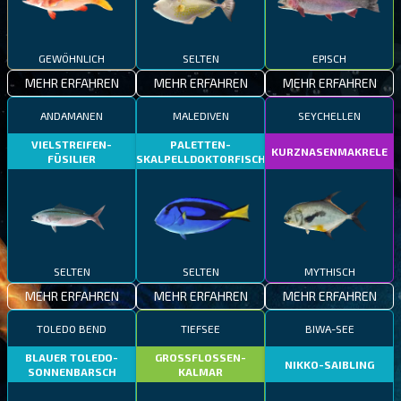
GEWÖHNLICH
SELTEN
EPISCH
MEHR ERFAHREN
MEHR ERFAHREN
MEHR ERFAHREN
ANDAMANEN
MALEDIVEN
SEYCHELLEN
VIELSTREIFEN-
PALETTEN-
KURZNASENMAKRELE
FÜSILIER
SKALPELLDOKTORFISCH
SELTEN
SELTEN
MYTHISCH
MEHR ERFAHREN
MEHR ERFAHREN
MEHR ERFAHREN
TOLEDO BEND
TIEFSEE
BIWA-SEE
BLAUER TOLEDO-
GROSSFLOSSEN-
NIKKO-SAIBLING
SONNENBARSCH
KALMAR