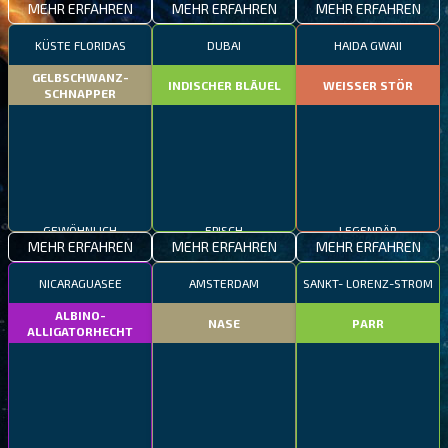
MEHR ERFAHREN
MEHR ERFAHREN
MEHR ERFAHREN
KÜSTE FLORIDAS
DUBAI
HAIDA GWAII
GELBSCHWANZ-
INDISCHER BLÄUEL
WEISSER STÖR
SCHNAPPER
GEWÖHNLICH
EPISCH
LEGENDÄR
MEHR ERFAHREN
MEHR ERFAHREN
MEHR ERFAHREN
NICARAGUASEE
AMSTERDAM
SANKT- LORENZ-STROM
ALBINO-
NASE
PARR
ALLIGATORHECHT