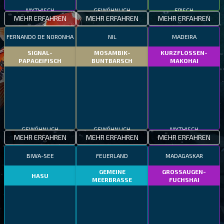
MYTHISCH
GEWÖHNLICH
EPISCH
MEHR ERFAHREN
MEHR ERFAHREN
MEHR ERFAHREN
FERNANDO DE NORONHA
NIL
MADEIRA
SIGNAL-
MOSAMBIK-
KURZFLOSSEN-
PAPAGEIFISCH
BUNTBARSCH
MAKOHAI
GEWÖHNLICH
GEWÖHNLICH
MYTHISCH
MEHR ERFAHREN
MEHR ERFAHREN
MEHR ERFAHREN
BIWA-SEE
FEUERLAND
MADAGASKAR
GEMEINE
GROSSAUGEN-
HASU
MEERBRASSE
FUCHSHAI