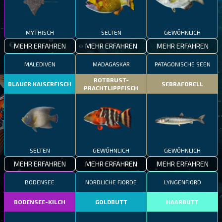
MYTHISCH
SELTEN
GEWÖHNLICH
MEHR ERFAHREN
MEHR ERFAHREN
MEHR ERFAHREN
MALEDIVEN
MADAGASKAR
PATAGONISCHE SEEN
ROTBRUST-
BLAUER KAISERFISCH
SEBRAFORELL
PRACHTLIPPFISCH
SELTEN
GEWÖHNLICH
GEWÖHNLICH
MEHR ERFAHREN
MEHR ERFAHREN
MEHR ERFAHREN
BODENSEE
NÖRDLICHE FJORDE
LYNGENFJORD
BODENSEE-KILCH
GOLDBUTT
HAARBUTT