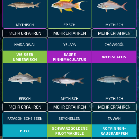
MYTHISCH
EPISCH
MYTHISCH
MEHR ERFAHREN
MEHR ERFAHREN
MEHR ERFAHREN
HAIDA GWAII
YELAPA
CHÖWSGÖL
WEISSER
BAGRE
WEISSLACHS
UMBERFISCH
PINNIMACULATUS
EPISCH
MYTHISCH
MYTHISCH
MEHR ERFAHREN
MEHR ERFAHREN
MEHR ERFAHREN
PATAGONISCHE SEEN
SEYCHELLEN
TAIWAN
SCHWARZGOLDENE
ROTFINNEN-
PUYE
PILOTMAKRELE
RAUBKARPFEN