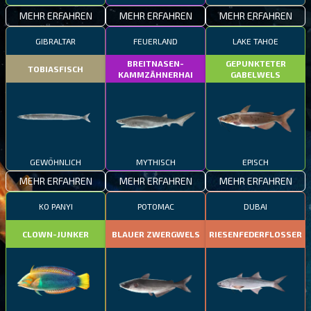
MEHR ERFAHREN
MEHR ERFAHREN
MEHR ERFAHREN
GIBRALTAR
FEUERLAND
LAKE TAHOE
BREITNASEN-
GEPUNKTETER
TOBIASFISCH
KAMMZÄHNERHAI
GABELWELS
GEWÖHNLICH
MYTHISCH
EPISCH
MEHR ERFAHREN
MEHR ERFAHREN
MEHR ERFAHREN
KO PANYI
POTOMAC
DUBAI
CLOWN-JUNKER
BLAUER ZWERGWELS
RIESENFEDERFLOSSER