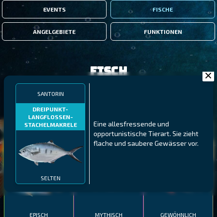
EVENTS
FISCHE
ANGELGEBIETE
FUNKTIONEN
Fisch
SANTORIN
FILTER
DREIPUNKT-
LANGFLOSSEN-
Eine allesfressende und
STACHELMAKRELE
MALAWI
NÖRDLICHE FJORDE
GALAPAGOS-INSELN
opportunistische Tierart. Sie zieht
flache und saubere Gewässer vor.
GESTRECKTER
MEXIKANISCHER
ATLANTISCHER LENG
SCHABEMUND-
SCHWEINSLIPPFISCH
BUNTBARSCH
SELTEN
EPISCH
MYTHISCH
GEWÖHNLICH