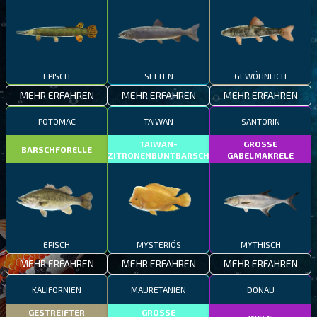
EPISCH
SELTEN
GEWÖHNLICH
MEHR ERFAHREN
MEHR ERFAHREN
MEHR ERFAHREN
POTOMAC
TAIWAN
SANTORIN
TAIWAN-
GROSSE
BARSCHFORELLE
ZITRONENBUNTBARSCH
GABELMAKRELE
EPISCH
MYSTERIÖS
MYTHISCH
MEHR ERFAHREN
MEHR ERFAHREN
MEHR ERFAHREN
KALIFORNIEN
MAURETANIEN
DONAU
GESTREIFTER
GROSSE