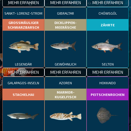
MEHR ERFAHREN
MEHR ERFAHREN
MEHR ERFAHREN
SANKT- LORENZ-STROM
GIBRALTAR
CHÖWSGÖL
GROSSMÄULIGER
DICKLIPPEN-
ZÄHRTE
SCHWARZBARSCH
MEERÄSCHE
LEGENDÄR
GEWÖHNLICH
SELTEN
MEHR ERFAHREN
MEHR ERFAHREN
MEHR ERFAHREN
GALAPAGOS-INSELN
AZOREN
HOKKAIDO
MARMOR-
STACHELHAI
PEITSCHENROCHEN
KUGELFISCH