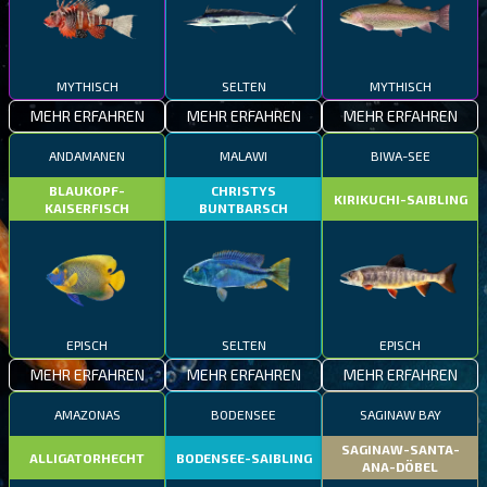
MYTHISCH
SELTEN
MYTHISCH
MEHR ERFAHREN
MEHR ERFAHREN
MEHR ERFAHREN
ANDAMANEN
MALAWI
BIWA-SEE
BLAUKOPF-
CHRISTYS
KIRIKUCHI-SAIBLING
KAISERFISCH
BUNTBARSCH
EPISCH
SELTEN
EPISCH
MEHR ERFAHREN
MEHR ERFAHREN
MEHR ERFAHREN
AMAZONAS
BODENSEE
SAGINAW BAY
SAGINAW-SANTA-
ALLIGATORHECHT
BODENSEE-SAIBLING
ANA-DÖBEL