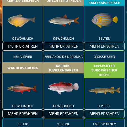
KEHRER-BEILFISCH
UNECHTE ROTFEDER
SAMTKAISERFISCH
GEWÖHNLICH
GEWÖHNLICH
SELTEN
MEHR ERFAHREN
MEHR ERFAHREN
MEHR ERFAHREN
KENAI RIVER
FERNANDO DE NORONHA
GROSSE SEEN
KARIBIK-
GEFLECKTER
WANDERSAIBLING
JUWELENBARSCH
EUROPÄISCHER
HECHT
GEWÖHNLICH
GEWÖHNLICH
EPISCH
MEHR ERFAHREN
MEHR ERFAHREN
MEHR ERFAHREN
JEJUDO
MEKONG
LAKE WHITNEY