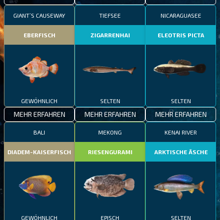
GIANT’S CAUSEWAY
TIEFSEE
NICARAGUASEE
EBERFISCH
ZIGARRENHAI
ELEOTRIS PICTA
GEWÖHNLICH
SELTEN
SELTEN
MEHR ERFAHREN
MEHR ERFAHREN
MEHR ERFAHREN
BALI
MEKONG
KENAI RIVER
DIADEM-KAISERFISCH
RIESENGURAMI
ARKTISCHE ÄSCHE
GEWÖHNLICH
EPISCH
SELTEN