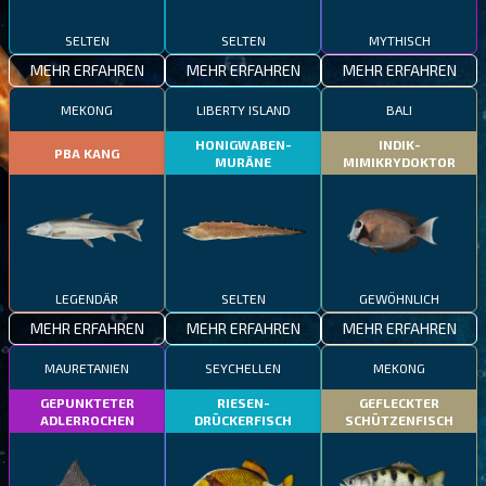
SELTEN
SELTEN
MYTHISCH
MEHR ERFAHREN
MEHR ERFAHREN
MEHR ERFAHREN
MEKONG
LIBERTY ISLAND
BALI
HONIGWABEN-
INDIK-
PBA KANG
MURÄNE
MIMIKRYDOKTOR
LEGENDÄR
SELTEN
GEWÖHNLICH
MEHR ERFAHREN
MEHR ERFAHREN
MEHR ERFAHREN
MAURETANIEN
SEYCHELLEN
MEKONG
GEPUNKTETER
RIESEN-
GEFLECKTER
ADLERROCHEN
DRÜCKERFISCH
SCHÜTZENFISCH