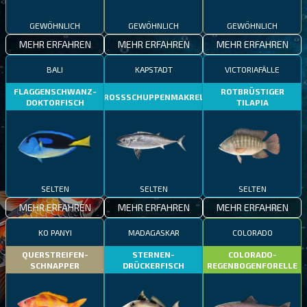
GEWÖHNLICH
GEWÖHNLICH
GEWÖHNLICH
MEHR ERFAHREN
MEHR ERFAHREN
MEHR ERFAHREN
BALI
KAPSTADT
VICTORIAFÄLLE
FLAGGENSCHWANZ-
ROTBRÜSTIGER
GROSSSCHUPPENMAKRELE
DOKTORFISCH
TILAPIA
SELTEN
SELTEN
SELTEN
MEHR ERFAHREN
MEHR ERFAHREN
MEHR ERFAHREN
KO PANYI
MADAGASKAR
COLORADO
QUERSTREIFEN-
STERNEN-
COLORADO-
SCHNAPPER
DRÜCKERFISCH
REGENBOGENFORELLE