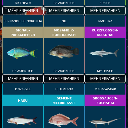
MYTHISCH
GEWÖHNLICH
EPISCH
MEHR ERFAHREN
MEHR ERFAHREN
MEHR ERFAHREN
FERNANDO DE NORONHA
NIL
MADEIRA
SIGNAL-
MOSAMBIK-
KURZFLOSSEN-
PAPAGEIFISCH
BUNTBARSCH
MAKOHAI
GEWÖHNLICH
GEWÖHNLICH
MYTHISCH
MEHR ERFAHREN
MEHR ERFAHREN
MEHR ERFAHREN
BIWA-SEE
FEUERLAND
MADAGASKAR
GEMEINE
GROSSAUGEN-
HASU
MEERBRASSE
FUCHSHAI