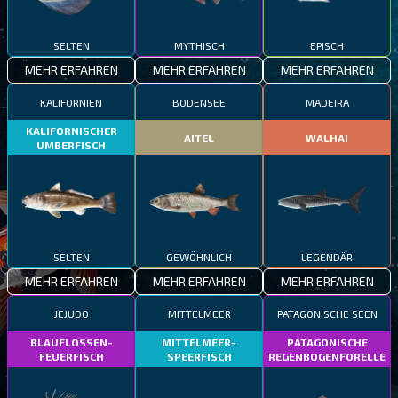
SELTEN
MYTHISCH
EPISCH
MEHR ERFAHREN
MEHR ERFAHREN
MEHR ERFAHREN
KALIFORNIEN
BODENSEE
MADEIRA
KALIFORNISCHER
AITEL
WALHAI
UMBERFISCH
SELTEN
GEWÖHNLICH
LEGENDÄR
MEHR ERFAHREN
MEHR ERFAHREN
MEHR ERFAHREN
JEJUDO
MITTELMEER
PATAGONISCHE SEEN
BLAUFLOSSEN-
MITTELMEER-
PATAGONISCHE
FEUERFISCH
SPEERFISCH
REGENBOGENFORELLE