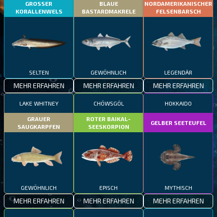
GROSSER
BLAUE
NORDAMERIKANISCHER
KORALLENWELS
BASTARDMAKRELE
FELSENBARSCH
SELTEN
GEWÖHNLICH
LEGENDÄR
MEHR ERFAHREN
MEHR ERFAHREN
MEHR ERFAHREN
LAKE WHITNEY
CHÖWSGÖL
HOKKAIDO
GRAUER
ROTER BAIKAL-
GELBER SEETEUFEL
SAUGKARPFEN
SEESKORPION
GEWÖHNLICH
EPISCH
MYTHISCH
MEHR ERFAHREN
MEHR ERFAHREN
MEHR ERFAHREN