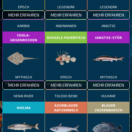
EPISCH
LEGENDÄR
LEGENDÄR
MEHR ERFAHREN
MEHR ERFAHREN
MEHR ERFAHREN
KARIBIK
ANDAMANEN
JANGTSE
CHOLA-
RUSSELS FEUERFISCH
JANGTSE-STÖR
GEIGENROCHEN
MYTHISCH
EPISCH
MYTHISCH
MEHR ERFAHREN
MEHR ERFAHREN
MEHR ERFAHREN
KENAI RIVER
TOLEDO BEND
VULKANE
AZURBLAUER
BLAUER
NJELMA
KATZENWELS
ZACKENBARSCH