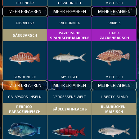
LEGENDÄR
GEWÖHNLICH
MYTHISCH
MEHR ERFAHREN
MEHR ERFAHREN
MEHR ERFAHREN
GIBRALTAR
KALIFORNIEN
KARIBIK
PAZIFISCHE
TIGER-
SÄGEBARSCH
SPANISCHE MAKRELE
ZACKENBARSCH
GEWÖHNLICH
MYTHISCH
MYTHISCH
MEHR ERFAHREN
MEHR ERFAHREN
MEHR ERFAHREN
GALAPAGOS-INSELN
VERGESSENE WELT
LIBERTY ISLAND
PERRICO-
BLAURÜCKEN-
SÄBELZAHNLACHS
PAPAGEIENFISCH
MAIFISCH