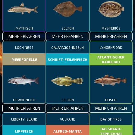
MYTHISCH
SELTEN
MYSTERIÖS
MEHR ERFAHREN
MEHR ERFAHREN
MEHR ERFAHREN
LOCH NESS
GALAPAGOS-INSELN
LYNGENFJORD
ATLANTISCHER
MEERFORELLE
SCHRIFT-FEILENFISCH
KABELJAU
GEWÖHNLICH
SELTEN
EPISCH
MEHR ERFAHREN
MEHR ERFAHREN
MEHR ERFAHREN
LIBERTY ISLAND
VULKANE
BAY OF FIRES
HALSBAND-
LIPPFISCH
ALFRED-MANTA
TEPPICHHAI