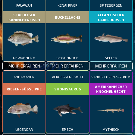
PALAWAN
KENAI RIVER
SPITZBERGEN
STACHLIGER
ATLANTISCHER
BUCKELLACHS
KANINCHENFISCH
GABELDORSCH
GEWÖHNLICH
GEWÖHNLICH
SELTEN
MEHR ERFAHREN
MEHR ERFAHREN
MEHR ERFAHREN
ANDAMANEN
VERGESSENE WELT
SANKT- LORENZ-STROM
AMERIKANISCHER
RIESEN-SÜSSLIPPE
SHONISAURUS
KNOCHENHECHT
LEGENDÄR
EPISCH
MYTHISCH