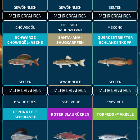
GEWÖHNLICH
GEWÖHNLICH
SELTEN
MEHR ERFAHREN
MEHR ERFAHREN
MEHR ERFAHREN
YOSEMITE-
CHÖWSGÖL
MEKONG
NATIONALPARK
SCHWARZE
SANTA-ANA-
QUERGESTREIFTER
CHÖWSGÖL-ÄSCHE
SAUGKARPFEN
SCHLANGENKOPF
SELTEN
GEWÖHNLICH
SELTEN
MEHR ERFAHREN
MEHR ERFAHREN
MEHR ERFAHREN
BAY OF FIRES
LAKE TAHOE
KAPSTADT
GEPUNKTETE
ROTER BLAURÜCKEN
TORPEDO-MAKRELE
SEEBRASSE