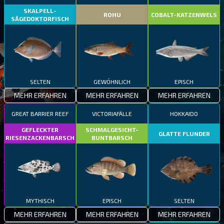
SKALPELL-
ROHU
COBALT-KATZENWELS
SÄGEDOKTORFISCH
SELTEN
GEWÖHNLICH
EPISCH
MEHR ERFAHREN
MEHR ERFAHREN
MEHR ERFAHREN
GREAT BARRIER REEF
VICTORIAFÄLLE
HOKKAIDO
GEFLECKTER
SCHMALGESICHT-
GLATTE FLUNDER
RIESENZACKENBARSCH
BUNTBARSCH
MYTHISCH
EPISCH
SELTEN
MEHR ERFAHREN
MEHR ERFAHREN
MEHR ERFAHREN