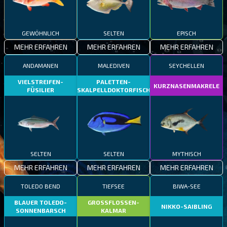
GEWÖHNLICH
SELTEN
EPISCH
MEHR ERFAHREN
MEHR ERFAHREN
MEHR ERFAHREN
ANDAMANEN
MALEDIVEN
SEYCHELLEN
VIELSTREIFEN-
PALETTEN-
KURZNASENMAKRELE
FÜSILIER
SKALPELLDOKTORFISCH
SELTEN
SELTEN
MYTHISCH
MEHR ERFAHREN
MEHR ERFAHREN
MEHR ERFAHREN
TOLEDO BEND
TIEFSEE
BIWA-SEE
BLAUER TOLEDO-
GROSSFLOSSEN-
NIKKO-SAIBLING
SONNENBARSCH
KALMAR