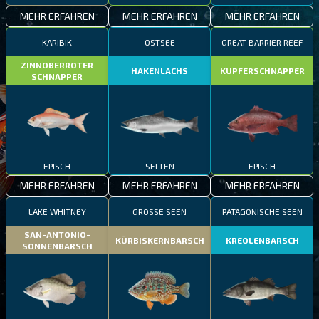
MEHR ERFAHREN
MEHR ERFAHREN
MEHR ERFAHREN
KARIBIK
OSTSEE
GREAT BARRIER REEF
ZINNOBERROTER
HAKENLACHS
KUPFERSCHNAPPER
SCHNAPPER
EPISCH
SELTEN
EPISCH
MEHR ERFAHREN
MEHR ERFAHREN
MEHR ERFAHREN
LAKE WHITNEY
GROSSE SEEN
PATAGONISCHE SEEN
SAN-ANTONIO-
KÜRBISKERNBARSCH
KREOLENBARSCH
SONNENBARSCH