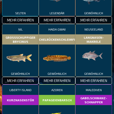
SELTEN
LEGENDÄR
GEWÖHNLICH
MEHR ERFAHREN
MEHR ERFAHREN
MEHR ERFAHREN
NIL
HAIDA GWAII
NEUSEELAND
GROSSSCHUPPIGER
LANGNASEN-
STACHELRÜCKENSCHLEIMFISCH
BRYCINUS
MAKRELE
GEWÖHNLICH
GEWÖHNLICH
GEWÖHNLICH
MEHR ERFAHREN
MEHR ERFAHREN
MEHR ERFAHREN
LIBERTY ISLAND
AZOREN
MALEDIVEN
GABELSCHWANZ-
KURZNASENSTÖR
PAPAGEIENBARSCH
SCHNAPPER