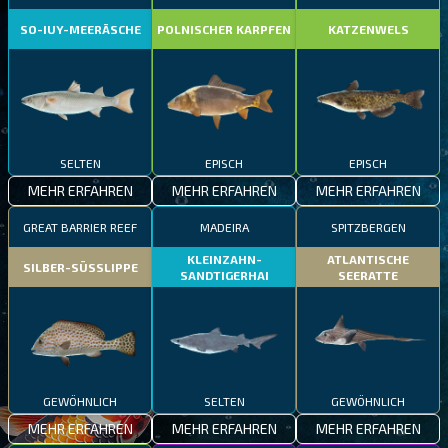
SO-IUY-MEERÄSCHE
POLNISCHER KARPFEN
KATZENWELS
SELTEN
EPISCH
EPISCH
MEHR ERFAHREN
MEHR ERFAHREN
MEHR ERFAHREN
GREAT BARRIER REEF
MADEIRA
SPITZBERGEN
KLEINZAHN-
ATLANTISCHE
SILBER-SÜSSLIPPE
SANDTIGERHAI
SEERATTE
GEWÖHNLICH
SELTEN
GEWÖHNLICH
MEHR ERFAHREN
MEHR ERFAHREN
MEHR ERFAHREN