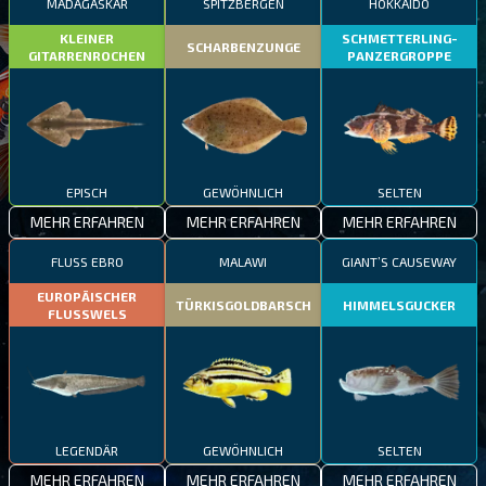
MADAGASKAR
SPITZBERGEN
HOKKAIDO
KLEINER
SCHMETTERLING-
SCHARBENZUNGE
GITARRENROCHEN
PANZERGROPPE
EPISCH
GEWÖHNLICH
SELTEN
MEHR ERFAHREN
MEHR ERFAHREN
MEHR ERFAHREN
FLUSS EBRO
MALAWI
GIANT’S CAUSEWAY
EUROPÄISCHER
TÜRKISGOLDBARSCH
HIMMELSGUCKER
FLUSSWELS
LEGENDÄR
GEWÖHNLICH
SELTEN
MEHR ERFAHREN
MEHR ERFAHREN
MEHR ERFAHREN