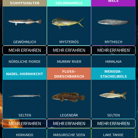
WELS
SCHIFFSHALTER
GOLDMAKRELE
GEWÖHNLICH
MYSTERIÖS
MYTHISCH
MEHR ERFAHREN
MEHR ERFAHREN
MEHR ERFAHREN
NÖRDLICHE FJORDE
MURRAY RIVER
HIMALAJA
FLUSS-
MENODA-
NADEL-HORNHECHT
DORSCHBARSCH
STACHELWELS
SELTEN
LEGENDÄR
SELTEN
MEHR ERFAHREN
MEHR ERFAHREN
MEHR ERFAHREN
HOKKAIDO
MASURISCHE SEEN
LAKE TAHOE