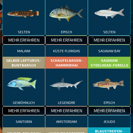
SELTEN
EPISCH
SELTEN
MEHR ERFAHREN
MEHR ERFAHREN
MEHR ERFAHREN
MALAWI
KÜSTE FLORIDAS
SAGINAW BAY
GELBER LEPTURUS-
SCHAUFELNASEN-
SAGINAW
BUNTBARSCH
HAMMERHAI
STEELHEAD-FORELLE
GEWÖHNLICH
LEGENDÄR
EPISCH
MEHR ERFAHREN
MEHR ERFAHREN
MEHR ERFAHREN
SANTORIN
AMSTERDAM
JEJUDO
BLAUSTREIFEN-