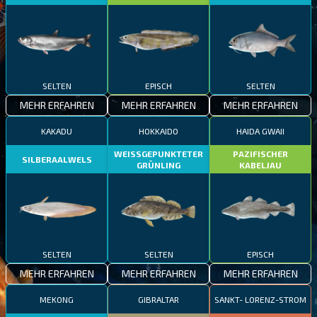
SELTEN
EPISCH
SELTEN
MEHR ERFAHREN
MEHR ERFAHREN
MEHR ERFAHREN
KAKADU
HOKKAIDO
HAIDA GWAII
WEISSGEPUNKTETER
PAZIFISCHER
SILBERAALWELS
GRÜNLING
KABELJAU
SELTEN
SELTEN
EPISCH
MEHR ERFAHREN
MEHR ERFAHREN
MEHR ERFAHREN
MEKONG
GIBRALTAR
SANKT- LORENZ-STROM