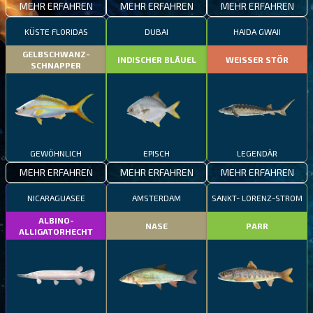
MEHR ERFAHREN
MEHR ERFAHREN
MEHR ERFAHREN
KÜSTE FLORIDAS
DUBAI
HAIDA GWAII
GELBSCHWANZ-
INDISCHER BLÄUEL
WEISSER STÖR
SCHNAPPER
GEWÖHNLICH
EPISCH
LEGENDÄR
MEHR ERFAHREN
MEHR ERFAHREN
MEHR ERFAHREN
NICARAGUASEE
AMSTERDAM
SANKT- LORENZ-STROM
ALBINO-
NASE
PARR
ALLIGATORHECHT