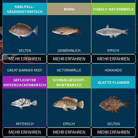
SKALPELL-
ROHU
COBALT-KATZENWELS
SÄGEDOKTORFISCH
SELTEN
GEWÖHNLICH
EPISCH
MEHR ERFAHREN
MEHR ERFAHREN
MEHR ERFAHREN
GREAT BARRIER REEF
VICTORIAFÄLLE
HOKKAIDO
GEFLECKTER
SCHMALGESICHT-
GLATTE FLUNDER
RIESENZACKENBARSCH
BUNTBARSCH
MYTHISCH
EPISCH
SELTEN
MEHR ERFAHREN
MEHR ERFAHREN
MEHR ERFAHREN