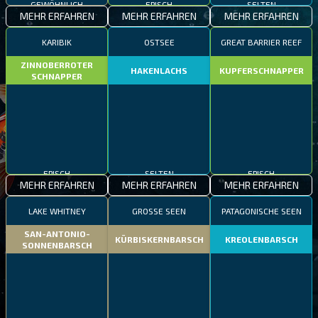
GEWÖHNLICH
EPISCH
SELTEN
MEHR ERFAHREN
MEHR ERFAHREN
MEHR ERFAHREN
KARIBIK
OSTSEE
GREAT BARRIER REEF
ZINNOBERROTER
HAKENLACHS
KUPFERSCHNAPPER
SCHNAPPER
EPISCH
SELTEN
EPISCH
MEHR ERFAHREN
MEHR ERFAHREN
MEHR ERFAHREN
LAKE WHITNEY
GROSSE SEEN
PATAGONISCHE SEEN
SAN-ANTONIO-
KÜRBISKERNBARSCH
KREOLENBARSCH
SONNENBARSCH