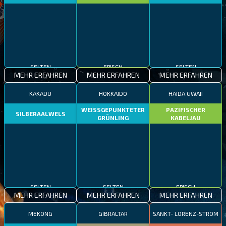
SELTEN
EPISCH
SELTEN
MEHR ERFAHREN
MEHR ERFAHREN
MEHR ERFAHREN
KAKADU
HOKKAIDO
HAIDA GWAII
WEISSGEPUNKTETER
PAZIFISCHER
SILBERAALWELS
GRÜNLING
KABELJAU
SELTEN
SELTEN
EPISCH
MEHR ERFAHREN
MEHR ERFAHREN
MEHR ERFAHREN
MEKONG
GIBRALTAR
SANKT- LORENZ-STROM