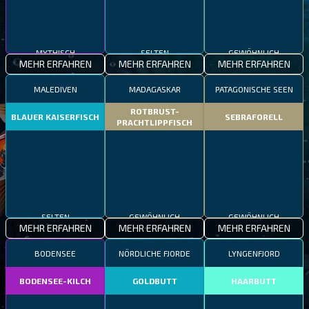
MYTHISCH
SELTEN
GEWÖHNLICH
MEHR ERFAHREN
MEHR ERFAHREN
MEHR ERFAHREN
MALEDIVEN
MADAGASKAR
PATAGONISCHE SEEN
ROTBRUST-
BLAUER KAISERFISCH
SEBRAFORELL
PRACHTLIPPFISCH
SELTEN
GEWÖHNLICH
GEWÖHNLICH
MEHR ERFAHREN
MEHR ERFAHREN
MEHR ERFAHREN
BODENSEE
NÖRDLICHE FJORDE
LYNGENFJORD
BODENSEE-KILCH
GOLDBUTT
HAARBUTT