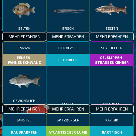
SELTEN
EPISCH
SELTEN
MEHR ERFAHREN
MEHR ERFAHREN
MEHR ERFAHREN
TAIWAN
TITICACASEE
SEYCHELLEN
FELSEN-
GELBLIPPEN-
FETTWELS
FAHNENSCHWANZ
STRASSENKEHRER
GEWÖHNLICH
SELTEN
MYTHISCH
MEHR ERFAHREN
MEHR ERFAHREN
MEHR ERFAHREN
JANGTSE
SPITZBERGEN
KARIBIK
RAUBKARPFEN
ATLANTISCHER LUMB
BARTFISCH