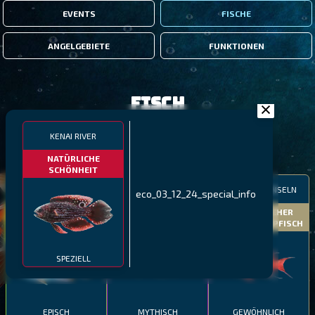
EVENTS
FISCHE
ANGELGEBIETE
FUNKTIONEN
Fisch
KENAI RIVER
FILTER
NATÜRLICHE
SCHÖNHEIT
MALAWI
NÖRDLICHE FJORDE
GALAPAGOS-INSELN
eco_03_12_24_special_info
GESTRECKTER
MEXIKANISCHER
ATLANTISCHER LENG
SCHABEMUND-
SCHWEINSLIPPFISCH
BUNTBARSCH
SPEZIELL
EPISCH
MYTHISCH
GEWÖHNLICH