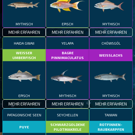
MYTHISCH
EPISCH
MYTHISCH
MEHR ERFAHREN
MEHR ERFAHREN
MEHR ERFAHREN
HAIDA GWAII
YELAPA
CHÖWSGÖL
WEISSER
BAGRE
WEISSLACHS
UMBERFISCH
PINNIMACULATUS
EPISCH
MYTHISCH
MYTHISCH
MEHR ERFAHREN
MEHR ERFAHREN
MEHR ERFAHREN
PATAGONISCHE SEEN
SEYCHELLEN
TAIWAN
SCHWARZGOLDENE
ROTFINNEN-
PUYE
PILOTMAKRELE
RAUBKARPFEN