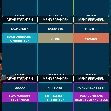
SELTEN
MYTHISCH
EPISCH
MEHR ERFAHREN
MEHR ERFAHREN
MEHR ERFAHREN
KALIFORNIEN
BODENSEE
MADEIRA
KALIFORNISCHER
AITEL
WALHAI
UMBERFISCH
SELTEN
GEWÖHNLICH
LEGENDÄR
MEHR ERFAHREN
MEHR ERFAHREN
MEHR ERFAHREN
JEJUDO
MITTELMEER
PATAGONISCHE SEEN
BLAUFLOSSEN-
MITTELMEER-
PATAGONISCHE
FEUERFISCH
SPEERFISCH
REGENBOGENFORELLE