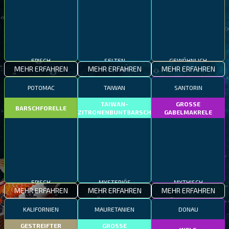
EPISCH
SELTEN
GEWÖHNLICH
MEHR ERFAHREN
MEHR ERFAHREN
MEHR ERFAHREN
POTOMAC
TAIWAN
SANTORIN
TAIWAN-
GROSSE
BARSCHFORELLE
ZITRONENBUNTBARSCH
GABELMAKRELE
EPISCH
MYSTERIÖS
MYTHISCH
MEHR ERFAHREN
MEHR ERFAHREN
MEHR ERFAHREN
KALIFORNIEN
MAURETANIEN
DONAU
GESTREIFTER
GROSSE