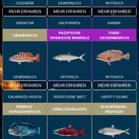
LEGENDÄR
GEWÖHNLICH
MYTHISCH
MEHR ERFAHREN
MEHR ERFAHREN
MEHR ERFAHREN
GIBRALTAR
KALIFORNIEN
KARIBIK
PAZIFISCHE
TIGER-
SÄGEBARSCH
SPANISCHE MAKRELE
ZACKENBARSCH
GEWÖHNLICH
MYTHISCH
MYTHISCH
MEHR ERFAHREN
MEHR ERFAHREN
MEHR ERFAHREN
GALAPAGOS-INSELN
VERGESSENE WELT
LIBERTY ISLAND
PERRICO-
BLAURÜCKEN-
SÄBELZAHNLACHS
PAPAGEIENFISCH
MAIFISCH