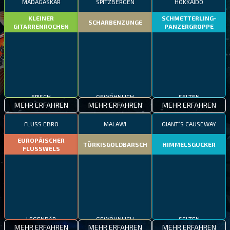
MADAGASKAR
SPITZBERGEN
HOKKAIDO
KLEINER
SCHMETTERLING-
SCHARBENZUNGE
GITARRENROCHEN
PANZERGROPPE
EPISCH
GEWÖHNLICH
SELTEN
MEHR ERFAHREN
MEHR ERFAHREN
MEHR ERFAHREN
FLUSS EBRO
MALAWI
GIANT’S CAUSEWAY
EUROPÄISCHER
TÜRKISGOLDBARSCH
HIMMELSGUCKER
FLUSSWELS
LEGENDÄR
GEWÖHNLICH
SELTEN
MEHR ERFAHREN
MEHR ERFAHREN
MEHR ERFAHREN