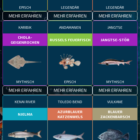
EPISCH
LEGENDÄR
LEGENDÄR
MEHR ERFAHREN
MEHR ERFAHREN
MEHR ERFAHREN
KARIBIK
ANDAMANEN
JANGTSE
CHOLA-
RUSSELS FEUERFISCH
JANGTSE-STÖR
GEIGENROCHEN
MYTHISCH
EPISCH
MYTHISCH
MEHR ERFAHREN
MEHR ERFAHREN
MEHR ERFAHREN
KENAI RIVER
TOLEDO BEND
VULKANE
AZURBLAUER
BLAUER
NJELMA
KATZENWELS
ZACKENBARSCH