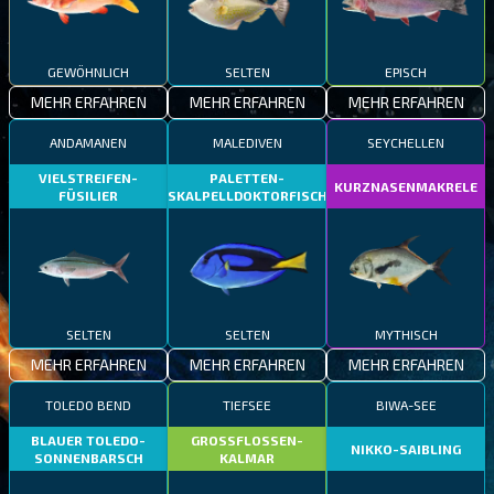
GEWÖHNLICH
SELTEN
EPISCH
MEHR ERFAHREN
MEHR ERFAHREN
MEHR ERFAHREN
ANDAMANEN
MALEDIVEN
SEYCHELLEN
VIELSTREIFEN-
PALETTEN-
KURZNASENMAKRELE
FÜSILIER
SKALPELLDOKTORFISCH
SELTEN
SELTEN
MYTHISCH
MEHR ERFAHREN
MEHR ERFAHREN
MEHR ERFAHREN
TOLEDO BEND
TIEFSEE
BIWA-SEE
BLAUER TOLEDO-
GROSSFLOSSEN-
NIKKO-SAIBLING
SONNENBARSCH
KALMAR