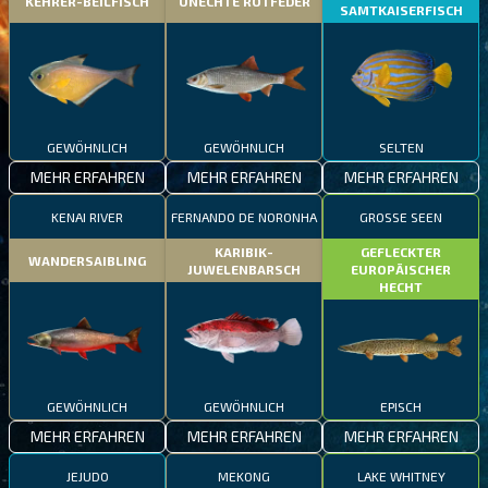
KEHRER-BEILFISCH
UNECHTE ROTFEDER
SAMTKAISERFISCH
GEWÖHNLICH
GEWÖHNLICH
SELTEN
MEHR ERFAHREN
MEHR ERFAHREN
MEHR ERFAHREN
KENAI RIVER
FERNANDO DE NORONHA
GROSSE SEEN
KARIBIK-
GEFLECKTER
WANDERSAIBLING
JUWELENBARSCH
EUROPÄISCHER
HECHT
GEWÖHNLICH
GEWÖHNLICH
EPISCH
MEHR ERFAHREN
MEHR ERFAHREN
MEHR ERFAHREN
JEJUDO
MEKONG
LAKE WHITNEY