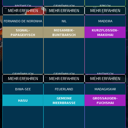
MYTHISCH
GEWÖHNLICH
EPISCH
MEHR ERFAHREN
MEHR ERFAHREN
MEHR ERFAHREN
FERNANDO DE NORONHA
NIL
MADEIRA
SIGNAL-
MOSAMBIK-
KURZFLOSSEN-
PAPAGEIFISCH
BUNTBARSCH
MAKOHAI
GEWÖHNLICH
GEWÖHNLICH
MYTHISCH
MEHR ERFAHREN
MEHR ERFAHREN
MEHR ERFAHREN
BIWA-SEE
FEUERLAND
MADAGASKAR
GEMEINE
GROSSAUGEN-
HASU
MEERBRASSE
FUCHSHAI