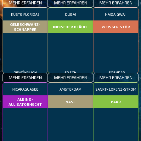
MEHR ERFAHREN
MEHR ERFAHREN
MEHR ERFAHREN
KÜSTE FLORIDAS
DUBAI
HAIDA GWAII
GELBSCHWANZ-
INDISCHER BLÄUEL
WEISSER STÖR
SCHNAPPER
GEWÖHNLICH
EPISCH
LEGENDÄR
MEHR ERFAHREN
MEHR ERFAHREN
MEHR ERFAHREN
NICARAGUASEE
AMSTERDAM
SANKT- LORENZ-STROM
ALBINO-
NASE
PARR
ALLIGATORHECHT