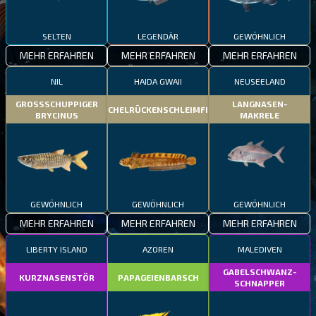
SELTEN
LEGENDÄR
GEWÖHNLICH
MEHR ERFAHREN
MEHR ERFAHREN
MEHR ERFAHREN
NIL
HAIDA GWAII
NEUSEELAND
GROSSSCHUPPIGER
LANGNASEN-
STACHELRÜCKENSCHLEIMFISCH
BRYCINUS
MAKRELE
GEWÖHNLICH
GEWÖHNLICH
GEWÖHNLICH
MEHR ERFAHREN
MEHR ERFAHREN
MEHR ERFAHREN
LIBERTY ISLAND
AZOREN
MALEDIVEN
GABELSCHWANZ-
KURZNASENSTÖR
PAPAGEIENBARSCH
SCHNAPPER