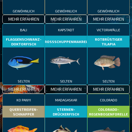
GEWÖHNLICH
GEWÖHNLICH
GEWÖHNLICH
MEHR ERFAHREN
MEHR ERFAHREN
MEHR ERFAHREN
BALI
KAPSTADT
VICTORIAFÄLLE
FLAGGENSCHWANZ-
ROTBRÜSTIGER
GROSSSCHUPPENMAKRELE
DOKTORFISCH
TILAPIA
SELTEN
SELTEN
SELTEN
MEHR ERFAHREN
MEHR ERFAHREN
MEHR ERFAHREN
KO PANYI
MADAGASKAR
COLORADO
QUERSTREIFEN-
STERNEN-
COLORADO-
SCHNAPPER
DRÜCKERFISCH
REGENBOGENFORELLE