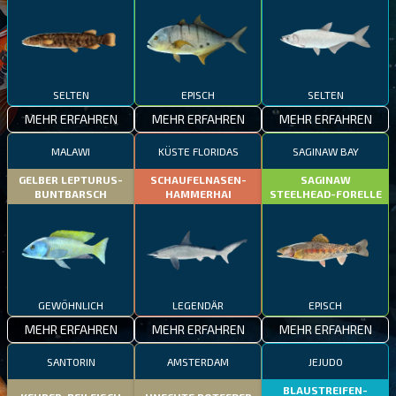
SELTEN
EPISCH
SELTEN
MEHR ERFAHREN
MEHR ERFAHREN
MEHR ERFAHREN
MALAWI
KÜSTE FLORIDAS
SAGINAW BAY
GELBER LEPTURUS-
SCHAUFELNASEN-
SAGINAW
BUNTBARSCH
HAMMERHAI
STEELHEAD-FORELLE
GEWÖHNLICH
LEGENDÄR
EPISCH
MEHR ERFAHREN
MEHR ERFAHREN
MEHR ERFAHREN
SANTORIN
AMSTERDAM
JEJUDO
BLAUSTREIFEN-