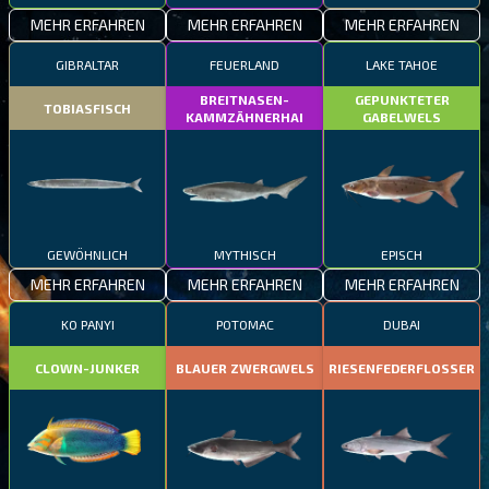
MEHR ERFAHREN
MEHR ERFAHREN
MEHR ERFAHREN
GIBRALTAR
FEUERLAND
LAKE TAHOE
BREITNASEN-
GEPUNKTETER
TOBIASFISCH
KAMMZÄHNERHAI
GABELWELS
GEWÖHNLICH
MYTHISCH
EPISCH
MEHR ERFAHREN
MEHR ERFAHREN
MEHR ERFAHREN
KO PANYI
POTOMAC
DUBAI
CLOWN-JUNKER
BLAUER ZWERGWELS
RIESENFEDERFLOSSER