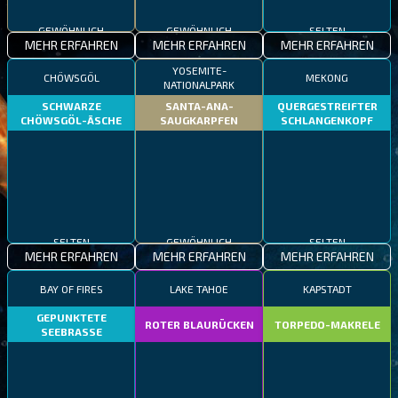
GEWÖHNLICH
GEWÖHNLICH
SELTEN
MEHR ERFAHREN
MEHR ERFAHREN
MEHR ERFAHREN
YOSEMITE-
CHÖWSGÖL
MEKONG
NATIONALPARK
SCHWARZE
SANTA-ANA-
QUERGESTREIFTER
CHÖWSGÖL-ÄSCHE
SAUGKARPFEN
SCHLANGENKOPF
SELTEN
GEWÖHNLICH
SELTEN
MEHR ERFAHREN
MEHR ERFAHREN
MEHR ERFAHREN
BAY OF FIRES
LAKE TAHOE
KAPSTADT
GEPUNKTETE
ROTER BLAURÜCKEN
TORPEDO-MAKRELE
SEEBRASSE