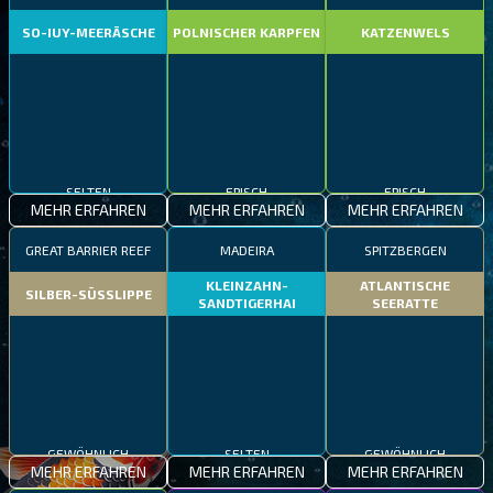
SO-IUY-MEERÄSCHE
POLNISCHER KARPFEN
KATZENWELS
SELTEN
EPISCH
EPISCH
MEHR ERFAHREN
MEHR ERFAHREN
MEHR ERFAHREN
GREAT BARRIER REEF
MADEIRA
SPITZBERGEN
KLEINZAHN-
ATLANTISCHE
SILBER-SÜSSLIPPE
SANDTIGERHAI
SEERATTE
GEWÖHNLICH
SELTEN
GEWÖHNLICH
MEHR ERFAHREN
MEHR ERFAHREN
MEHR ERFAHREN