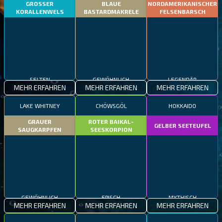
GROSSER
BLAUE
NORDAMERIKANISCHER
KORALLENWELS
BASTARDMAKRELE
FELSENBARSCH
SELTEN
GEWÖHNLICH
LEGENDÄR
MEHR ERFAHREN
MEHR ERFAHREN
MEHR ERFAHREN
LAKE WHITNEY
CHÖWSGÖL
HOKKAIDO
GRAUER
ROTER BAIKAL-
GELBER SEETEUFEL
SAUGKARPFEN
SEESKORPION
GEWÖHNLICH
EPISCH
MYTHISCH
MEHR ERFAHREN
MEHR ERFAHREN
MEHR ERFAHREN