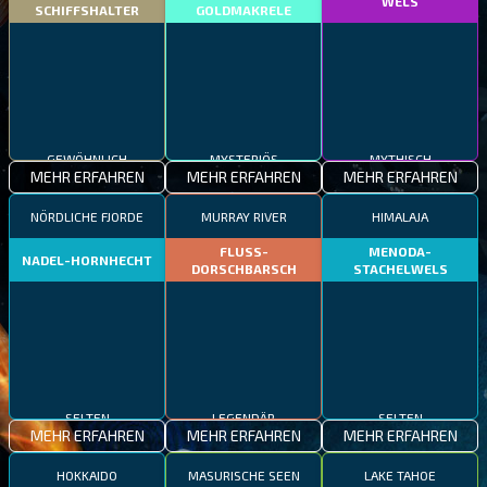
WELS
SCHIFFSHALTER
GOLDMAKRELE
GEWÖHNLICH
MYSTERIÖS
MYTHISCH
MEHR ERFAHREN
MEHR ERFAHREN
MEHR ERFAHREN
NÖRDLICHE FJORDE
MURRAY RIVER
HIMALAJA
FLUSS-
MENODA-
NADEL-HORNHECHT
DORSCHBARSCH
STACHELWELS
SELTEN
LEGENDÄR
SELTEN
MEHR ERFAHREN
MEHR ERFAHREN
MEHR ERFAHREN
HOKKAIDO
MASURISCHE SEEN
LAKE TAHOE