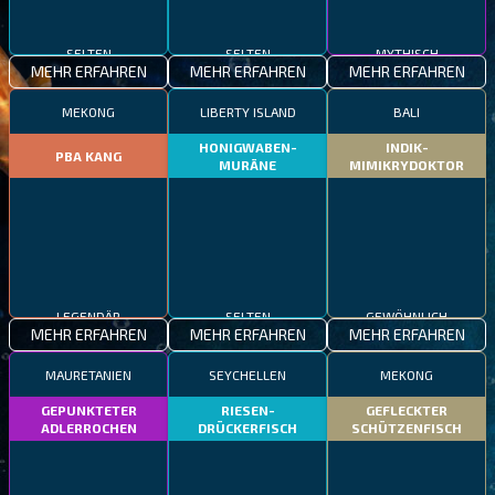
SELTEN
SELTEN
MYTHISCH
MEHR ERFAHREN
MEHR ERFAHREN
MEHR ERFAHREN
MEKONG
LIBERTY ISLAND
BALI
HONIGWABEN-
INDIK-
PBA KANG
MURÄNE
MIMIKRYDOKTOR
LEGENDÄR
SELTEN
GEWÖHNLICH
MEHR ERFAHREN
MEHR ERFAHREN
MEHR ERFAHREN
MAURETANIEN
SEYCHELLEN
MEKONG
GEPUNKTETER
RIESEN-
GEFLECKTER
ADLERROCHEN
DRÜCKERFISCH
SCHÜTZENFISCH