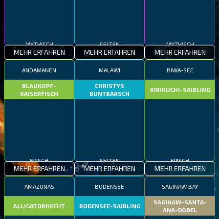
MYTHISCH
SELTEN
MYTHISCH
MEHR ERFAHREN
MEHR ERFAHREN
MEHR ERFAHREN
ANDAMANEN
MALAWI
BIWA-SEE
BLAUKOPF-
CHRISTYS
KIRIKUCHI-SAIBLING
KAISERFISCH
BUNTBARSCH
EPISCH
SELTEN
EPISCH
MEHR ERFAHREN
MEHR ERFAHREN
MEHR ERFAHREN
AMAZONAS
BODENSEE
SAGINAW BAY
SAGINAW-SANTA-
ALLIGATORHECHT
BODENSEE-SAIBLING
ANA-DÖBEL