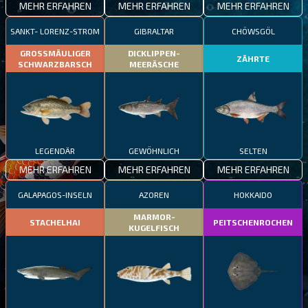
MEHR ERFAHREN
MEHR ERFAHREN
MEHR ERFAHREN
SANKT- LORENZ-STROM
GIBRALTAR
CHÖWSGÖL
GROSSMÄULIGER
DICKLIPPEN-
ZÄHRTE
SCHWARZBARSCH
MEERÄSCHE
LEGENDÄR
GEWÖHNLICH
SELTEN
MEHR ERFAHREN
MEHR ERFAHREN
MEHR ERFAHREN
GALAPAGOS-INSELN
AZOREN
HOKKAIDO
MARMOR-
STACHELHAI
PEITSCHENROCHEN
KUGELFISCH