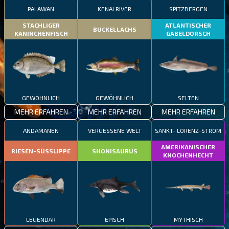
PALAWAN
KENAI RIVER
SPITZBERGEN
STACHLIGER
ATLANTISCHER
BUCKELLACHS
KANINCHENFISCH
GABELDORSCH
GEWÖHNLICH
GEWÖHNLICH
SELTEN
MEHR ERFAHREN
MEHR ERFAHREN
MEHR ERFAHREN
ANDAMANEN
VERGESSENE WELT
SANKT- LORENZ-STROM
AMERIKANISCHER
RIESEN-SÜSSLIPPE
SHONISAURUS
KNOCHENHECHT
LEGENDÄR
EPISCH
MYTHISCH