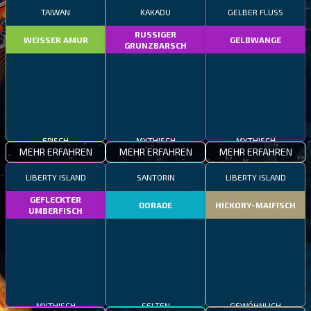
TAIWAN
KAKADU
GELBER FLUSS
RUSSIGER
WEISSER AMUR
GELBWANGE
GRUNZBARSCH
EPISCH
MYTHISCH
MYTHISCH
MEHR ERFAHREN
MEHR ERFAHREN
MEHR ERFAHREN
LIBERTY ISLAND
SANTORIN
LIBERTY ISLAND
GEFLECKTER
DORADE
HICKORY-MAIFISCH
UMBERFISCH
MYTHISCH
SELTEN
GEWÖHNLICH