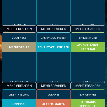
MYTHISCH
SELTEN
MYSTERIÖS
MEHR ERFAHREN
MEHR ERFAHREN
MEHR ERFAHREN
LOCH NESS
GALAPAGOS-INSELN
LYNGENFJORD
ATLANTISCHER
MEERFORELLE
SCHRIFT-FEILENFISCH
KABELJAU
GEWÖHNLICH
SELTEN
EPISCH
MEHR ERFAHREN
MEHR ERFAHREN
MEHR ERFAHREN
LIBERTY ISLAND
VULKANE
BAY OF FIRES
HALSBAND-
LIPPFISCH
ALFRED-MANTA
TEPPICHHAI