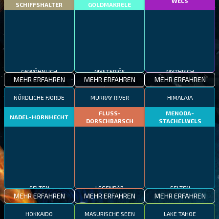
WELS
SCHIFFSHALTER
GOLDMAKRELE
GEWÖHNLICH
MYSTERIÖS
MYTHISCH
MEHR ERFAHREN
MEHR ERFAHREN
MEHR ERFAHREN
NÖRDLICHE FJORDE
MURRAY RIVER
HIMALAJA
FLUSS-
MENODA-
NADEL-HORNHECHT
DORSCHBARSCH
STACHELWELS
SELTEN
LEGENDÄR
SELTEN
MEHR ERFAHREN
MEHR ERFAHREN
MEHR ERFAHREN
HOKKAIDO
MASURISCHE SEEN
LAKE TAHOE