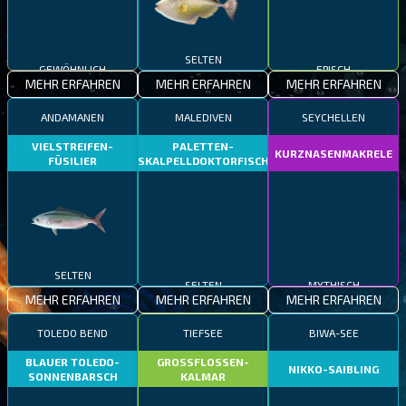
GEWÖHNLICH
SELTEN
EPISCH
MEHR ERFAHREN
MEHR ERFAHREN
MEHR ERFAHREN
ANDAMANEN
MALEDIVEN
SEYCHELLEN
VIELSTREIFEN-
PALETTEN-
KURZNASENMAKRELE
FÜSILIER
SKALPELLDOKTORFISCH
SELTEN
SELTEN
MYTHISCH
MEHR ERFAHREN
MEHR ERFAHREN
MEHR ERFAHREN
TOLEDO BEND
TIEFSEE
BIWA-SEE
BLAUER TOLEDO-
GROSSFLOSSEN-
NIKKO-SAIBLING
SONNENBARSCH
KALMAR