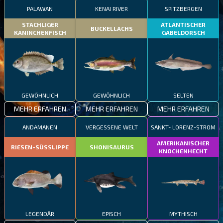
PALAWAN
KENAI RIVER
SPITZBERGEN
STACHLIGER
ATLANTISCHER
BUCKELLACHS
KANINCHENFISCH
GABELDORSCH
GEWÖHNLICH
GEWÖHNLICH
SELTEN
MEHR ERFAHREN
MEHR ERFAHREN
MEHR ERFAHREN
ANDAMANEN
VERGESSENE WELT
SANKT- LORENZ-STROM
AMERIKANISCHER
RIESEN-SÜSSLIPPE
SHONISAURUS
KNOCHENHECHT
LEGENDÄR
EPISCH
MYTHISCH