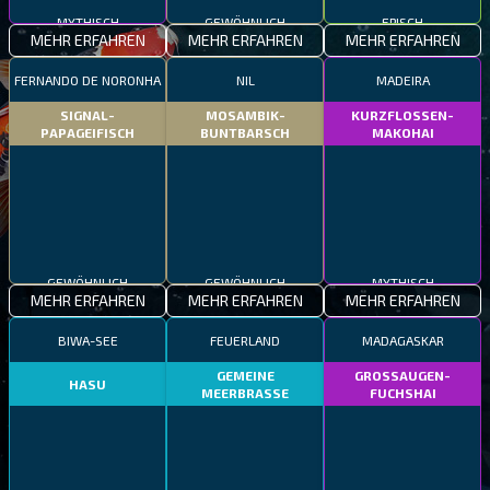
MYTHISCH
GEWÖHNLICH
EPISCH
MEHR ERFAHREN
MEHR ERFAHREN
MEHR ERFAHREN
FERNANDO DE NORONHA
NIL
MADEIRA
SIGNAL-
MOSAMBIK-
KURZFLOSSEN-
PAPAGEIFISCH
BUNTBARSCH
MAKOHAI
GEWÖHNLICH
GEWÖHNLICH
MYTHISCH
MEHR ERFAHREN
MEHR ERFAHREN
MEHR ERFAHREN
BIWA-SEE
FEUERLAND
MADAGASKAR
GEMEINE
GROSSAUGEN-
HASU
MEERBRASSE
FUCHSHAI