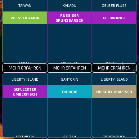
TAIWAN
KAKADU
GELBER FLUSS
RUSSIGER
WEISSER AMUR
GELBWANGE
GRUNZBARSCH
EPISCH
MYTHISCH
MYTHISCH
MEHR ERFAHREN
MEHR ERFAHREN
MEHR ERFAHREN
LIBERTY ISLAND
SANTORIN
LIBERTY ISLAND
GEFLECKTER
DORADE
HICKORY-MAIFISCH
UMBERFISCH
MYTHISCH
SELTEN
GEWÖHNLICH