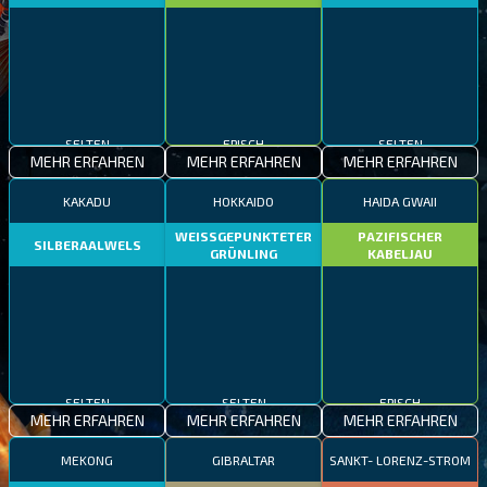
SELTEN
EPISCH
SELTEN
MEHR ERFAHREN
MEHR ERFAHREN
MEHR ERFAHREN
KAKADU
HOKKAIDO
HAIDA GWAII
WEISSGEPUNKTETER
PAZIFISCHER
SILBERAALWELS
GRÜNLING
KABELJAU
SELTEN
SELTEN
EPISCH
MEHR ERFAHREN
MEHR ERFAHREN
MEHR ERFAHREN
MEKONG
GIBRALTAR
SANKT- LORENZ-STROM