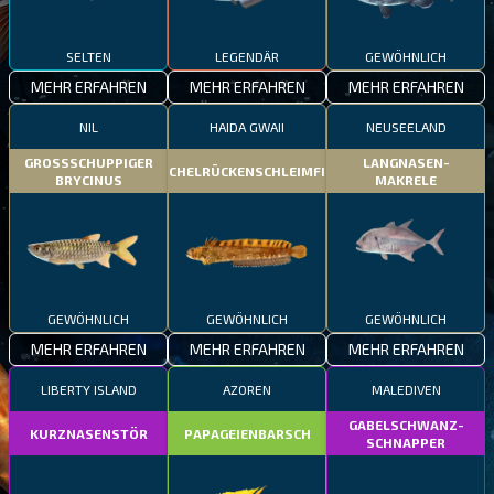
SELTEN
LEGENDÄR
GEWÖHNLICH
MEHR ERFAHREN
MEHR ERFAHREN
MEHR ERFAHREN
NIL
HAIDA GWAII
NEUSEELAND
GROSSSCHUPPIGER
LANGNASEN-
STACHELRÜCKENSCHLEIMFISCH
BRYCINUS
MAKRELE
GEWÖHNLICH
GEWÖHNLICH
GEWÖHNLICH
MEHR ERFAHREN
MEHR ERFAHREN
MEHR ERFAHREN
LIBERTY ISLAND
AZOREN
MALEDIVEN
GABELSCHWANZ-
KURZNASENSTÖR
PAPAGEIENBARSCH
SCHNAPPER