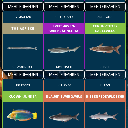
MEHR ERFAHREN
MEHR ERFAHREN
MEHR ERFAHREN
GIBRALTAR
FEUERLAND
LAKE TAHOE
BREITNASEN-
GEPUNKTETER
TOBIASFISCH
KAMMZÄHNERHAI
GABELWELS
GEWÖHNLICH
MYTHISCH
EPISCH
MEHR ERFAHREN
MEHR ERFAHREN
MEHR ERFAHREN
KO PANYI
POTOMAC
DUBAI
CLOWN-JUNKER
BLAUER ZWERGWELS
RIESENFEDERFLOSSER