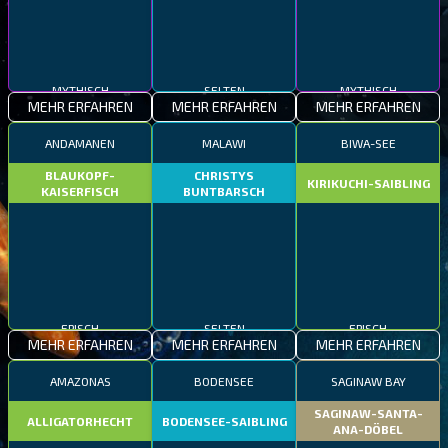
MYTHISCH
SELTEN
MYTHISCH
MEHR ERFAHREN
MEHR ERFAHREN
MEHR ERFAHREN
ANDAMANEN
MALAWI
BIWA-SEE
BLAUKOPF-
CHRISTYS
KIRIKUCHI-SAIBLING
KAISERFISCH
BUNTBARSCH
EPISCH
SELTEN
EPISCH
MEHR ERFAHREN
MEHR ERFAHREN
MEHR ERFAHREN
AMAZONAS
BODENSEE
SAGINAW BAY
SAGINAW-SANTA-
ALLIGATORHECHT
BODENSEE-SAIBLING
ANA-DÖBEL