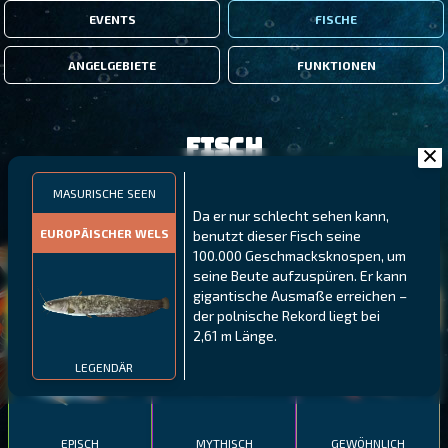
EVENTS
FISCHE
ANGELGEBIETE
FUNKTIONEN
Fisch
MASURISCHE SEEN
FILTER
Da er nur schlecht sehen kann,
EUROPÄISCHER WELS
benutzt dieser Fisch seine
100.000 Geschmacksknospen, um
MALAWI
NÖRDLICHE FJORDE
GALAPAGOS-INSELN
seine Beute aufzuspüren. Er kann
gigantische Ausmaße erreichen –
GESTRECKTER
MEXIKANISCHER
ATLANTISCHER LENG
der polnische Rekord liegt bei
SCHABEMUND-
SCHWEINSLIPPFISCH
BUNTBARSCH
2,61 m Länge.
LEGENDÄR
EPISCH
MYTHISCH
GEWÖHNLICH