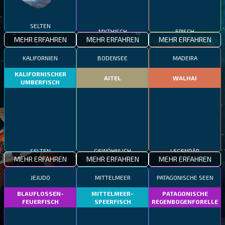
SELTEN
MYTHISCH
EPISCH
MEHR ERFAHREN
MEHR ERFAHREN
MEHR ERFAHREN
KALIFORNIEN
BODENSEE
MADEIRA
KALIFORNISCHER
AITEL
WALHAI
UMBERFISCH
SELTEN
GEWÖHNLICH
LEGENDÄR
MEHR ERFAHREN
MEHR ERFAHREN
MEHR ERFAHREN
JEJUDO
MITTELMEER
PATAGONISCHE SEEN
BLAUFLOSSEN-
MITTELMEER-
PATAGONISCHE
FEUERFISCH
SPEERFISCH
REGENBOGENFORELLE