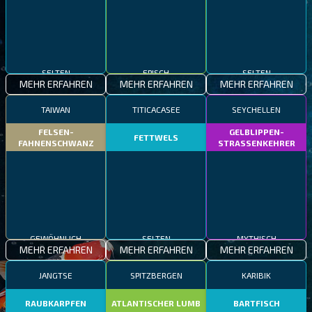
SELTEN
EPISCH
SELTEN
MEHR ERFAHREN
MEHR ERFAHREN
MEHR ERFAHREN
TAIWAN
TITICACASEE
SEYCHELLEN
FELSEN-
GELBLIPPEN-
FETTWELS
FAHNENSCHWANZ
STRASSENKEHRER
GEWÖHNLICH
SELTEN
MYTHISCH
MEHR ERFAHREN
MEHR ERFAHREN
MEHR ERFAHREN
JANGTSE
SPITZBERGEN
KARIBIK
RAUBKARPFEN
ATLANTISCHER LUMB
BARTFISCH