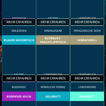
MYTHISCH
SELTEN
GEWÖHNLICH
MEHR ERFAHREN
MEHR ERFAHREN
MEHR ERFAHREN
MALEDIVEN
MADAGASKAR
PATAGONISCHE SEEN
ROTBRUST-
BLAUER KAISERFISCH
SEBRAFORELL
PRACHTLIPPFISCH
SELTEN
GEWÖHNLICH
GEWÖHNLICH
MEHR ERFAHREN
MEHR ERFAHREN
MEHR ERFAHREN
BODENSEE
NÖRDLICHE FJORDE
LYNGENFJORD
BODENSEE-KILCH
GOLDBUTT
HAARBUTT