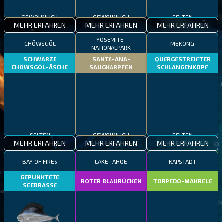
GEWÖHNLICH
GEWÖHNLICH
SELTEN
MEHR ERFAHREN
MEHR ERFAHREN
MEHR ERFAHREN
YOSEMITE-
CHÖWSGÖL
MEKONG
NATIONALPARK
SCHWARZE
SANTA-ANA-
QUERGESTREIFTER
CHÖWSGÖL-ÄSCHE
SAUGKARPFEN
SCHLANGENKOPF
SELTEN
GEWÖHNLICH
SELTEN
MEHR ERFAHREN
MEHR ERFAHREN
MEHR ERFAHREN
BAY OF FIRES
LAKE TAHOE
KAPSTADT
GEPUNKTETE
ROTER BLAURÜCKEN
TORPEDO-MAKRELE
SEEBRASSE