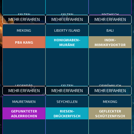
SELTEN
SELTEN
MYTHISCH
MEHR ERFAHREN
MEHR ERFAHREN
MEHR ERFAHREN
MEKONG
LIBERTY ISLAND
BALI
HONIGWABEN-
INDIK-
PBA KANG
MURÄNE
MIMIKRYDOKTOR
LEGENDÄR
SELTEN
GEWÖHNLICH
MEHR ERFAHREN
MEHR ERFAHREN
MEHR ERFAHREN
MAURETANIEN
SEYCHELLEN
MEKONG
GEPUNKTETER
RIESEN-
GEFLECKTER
ADLERROCHEN
DRÜCKERFISCH
SCHÜTZENFISCH