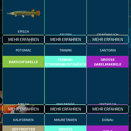
EPISCH
SELTEN
GEWÖHNLICH
MEHR ERFAHREN
MEHR ERFAHREN
MEHR ERFAHREN
POTOMAC
TAIWAN
SANTORIN
TAIWAN-
GROSSE
BARSCHFORELLE
ZITRONENBUNTBARSCH
GABELMAKRELE
EPISCH
MYSTERIÖS
MYTHISCH
MEHR ERFAHREN
MEHR ERFAHREN
MEHR ERFAHREN
KALIFORNIEN
MAURETANIEN
DONAU
GESTREIFTER
GROSSE