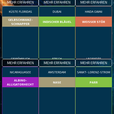
MEHR ERFAHREN
MEHR ERFAHREN
MEHR ERFAHREN
KÜSTE FLORIDAS
DUBAI
HAIDA GWAII
GELBSCHWANZ-
INDISCHER BLÄUEL
WEISSER STÖR
SCHNAPPER
GEWÖHNLICH
EPISCH
LEGENDÄR
MEHR ERFAHREN
MEHR ERFAHREN
MEHR ERFAHREN
NICARAGUASEE
AMSTERDAM
SANKT- LORENZ-STROM
ALBINO-
NASE
PARR
ALLIGATORHECHT