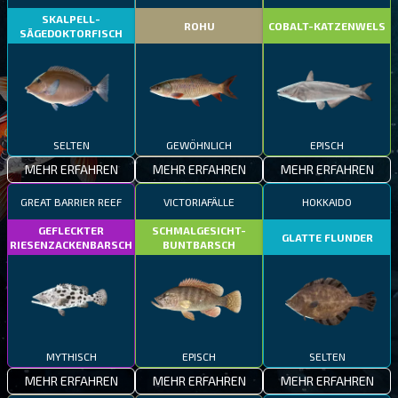
SKALPELL-
ROHU
COBALT-KATZENWELS
SÄGEDOKTORFISCH
SELTEN
GEWÖHNLICH
EPISCH
MEHR ERFAHREN
MEHR ERFAHREN
MEHR ERFAHREN
GREAT BARRIER REEF
VICTORIAFÄLLE
HOKKAIDO
GEFLECKTER
SCHMALGESICHT-
GLATTE FLUNDER
RIESENZACKENBARSCH
BUNTBARSCH
MYTHISCH
EPISCH
SELTEN
MEHR ERFAHREN
MEHR ERFAHREN
MEHR ERFAHREN