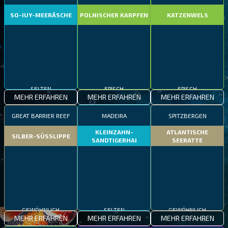
SO-IUY-MEERÄSCHE
POLNISCHER KARPFEN
KATZENWELS
SELTEN
EPISCH
EPISCH
MEHR ERFAHREN
MEHR ERFAHREN
MEHR ERFAHREN
GREAT BARRIER REEF
MADEIRA
SPITZBERGEN
KLEINZAHN-
ATLANTISCHE
SILBER-SÜSSLIPPE
SANDTIGERHAI
SEERATTE
GEWÖHNLICH
SELTEN
GEWÖHNLICH
MEHR ERFAHREN
MEHR ERFAHREN
MEHR ERFAHREN