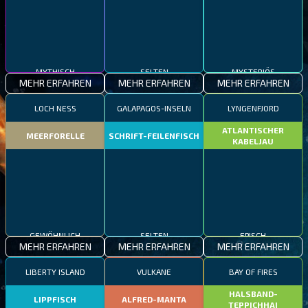
MYTHISCH
SELTEN
MYSTERIÖS
MEHR ERFAHREN
MEHR ERFAHREN
MEHR ERFAHREN
LOCH NESS
GALAPAGOS-INSELN
LYNGENFJORD
ATLANTISCHER
MEERFORELLE
SCHRIFT-FEILENFISCH
KABELJAU
GEWÖHNLICH
SELTEN
EPISCH
MEHR ERFAHREN
MEHR ERFAHREN
MEHR ERFAHREN
LIBERTY ISLAND
VULKANE
BAY OF FIRES
HALSBAND-
LIPPFISCH
ALFRED-MANTA
TEPPICHHAI