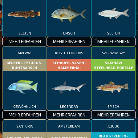
SELTEN
EPISCH
SELTEN
MEHR ERFAHREN
MEHR ERFAHREN
MEHR ERFAHREN
MALAWI
KÜSTE FLORIDAS
SAGINAW BAY
GELBER LEPTURUS-
SCHAUFELNASEN-
SAGINAW
BUNTBARSCH
HAMMERHAI
STEELHEAD-FORELLE
GEWÖHNLICH
LEGENDÄR
EPISCH
MEHR ERFAHREN
MEHR ERFAHREN
MEHR ERFAHREN
SANTORIN
AMSTERDAM
JEJUDO
BLAUSTREIFEN-