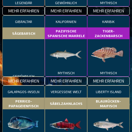
LEGENDÄR
GEWÖHNLICH
MYTHISCH
MEHR ERFAHREN
MEHR ERFAHREN
MEHR ERFAHREN
GIBRALTAR
KALIFORNIEN
KARIBIK
PAZIFISCHE
TIGER-
SÄGEBARSCH
SPANISCHE MAKRELE
ZACKENBARSCH
GEWÖHNLICH
MYTHISCH
MYTHISCH
MEHR ERFAHREN
MEHR ERFAHREN
MEHR ERFAHREN
GALAPAGOS-INSELN
VERGESSENE WELT
LIBERTY ISLAND
PERRICO-
BLAURÜCKEN-
SÄBELZAHNLACHS
PAPAGEIENFISCH
MAIFISCH