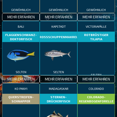
GEWÖHNLICH
GEWÖHNLICH
GEWÖHNLICH
MEHR ERFAHREN
MEHR ERFAHREN
MEHR ERFAHREN
BALI
KAPSTADT
VICTORIAFÄLLE
FLAGGENSCHWANZ-
ROTBRÜSTIGER
GROSSSCHUPPENMAKRELE
DOKTORFISCH
TILAPIA
SELTEN
SELTEN
SELTEN
MEHR ERFAHREN
MEHR ERFAHREN
MEHR ERFAHREN
KO PANYI
MADAGASKAR
COLORADO
QUERSTREIFEN-
STERNEN-
COLORADO-
SCHNAPPER
DRÜCKERFISCH
REGENBOGENFORELLE