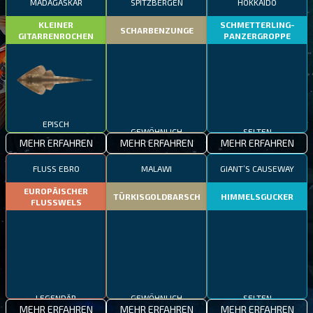
MADAGASKAR
SPITZBERGEN
HOKKAIDO
KLEINER
SCHMETTERLING-
SCHARBENZUNGE
GITARRENROCHEN
PANZERGROPPE
EPISCH
GEWÖHNLICH
SELTEN
MEHR ERFAHREN
MEHR ERFAHREN
MEHR ERFAHREN
FLUSS EBRO
MALAWI
GIANT’S CAUSEWAY
EUROPÄISCHER
TÜRKISGOLDBARSCH
HIMMELSGUCKER
FLUSSWELS
LEGENDÄR
GEWÖHNLICH
SELTEN
MEHR ERFAHREN
MEHR ERFAHREN
MEHR ERFAHREN