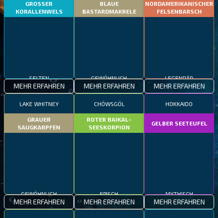
GROSSER
BLAUE
NORDAMERIKANISCHER
KORALLENWELS
BASTARDMAKRELE
FELSENBARSCH
SELTEN
GEWÖHNLICH
LEGENDÄR
MEHR ERFAHREN
MEHR ERFAHREN
MEHR ERFAHREN
LAKE WHITNEY
CHÖWSGÖL
HOKKAIDO
GRAUER
ROTER BAIKAL-
GELBER SEETEUFEL
SAUGKARPFEN
SEESKORPION
GEWÖHNLICH
EPISCH
MYTHISCH
MEHR ERFAHREN
MEHR ERFAHREN
MEHR ERFAHREN