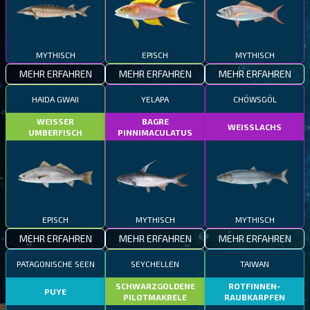
MYTHISCH
EPISCH
MYTHISCH
MEHR ERFAHREN
MEHR ERFAHREN
MEHR ERFAHREN
HAIDA GWAII
YELAPA
CHÖWSGÖL
WEISSER
BAGRE
WEISSLACHS
UMBERFISCH
PINNIMACULATUS
EPISCH
MYTHISCH
MYTHISCH
MEHR ERFAHREN
MEHR ERFAHREN
MEHR ERFAHREN
PATAGONISCHE SEEN
SEYCHELLEN
TAIWAN
SCHWARZGOLDENE
ROTFINNEN-
PUYE
PILOTMAKRELE
RAUBKARPFEN