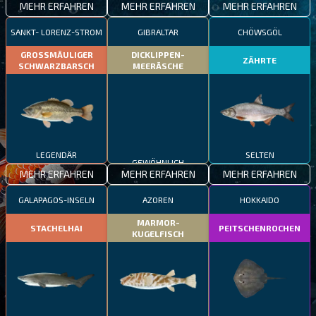
MEHR ERFAHREN
MEHR ERFAHREN
MEHR ERFAHREN
SANKT- LORENZ-STROM
GIBRALTAR
CHÖWSGÖL
GROSSMÄULIGER
DICKLIPPEN-
ZÄHRTE
SCHWARZBARSCH
MEERÄSCHE
LEGENDÄR
GEWÖHNLICH
SELTEN
MEHR ERFAHREN
MEHR ERFAHREN
MEHR ERFAHREN
GALAPAGOS-INSELN
AZOREN
HOKKAIDO
MARMOR-
STACHELHAI
PEITSCHENROCHEN
KUGELFISCH