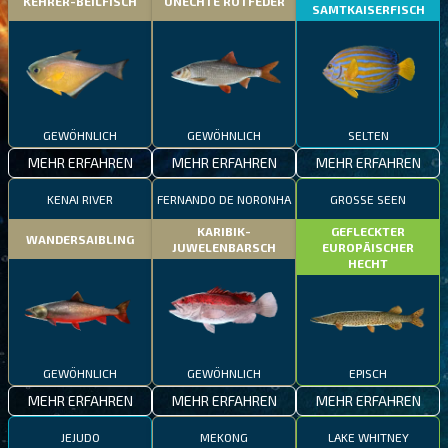
KEHRER-BEILFISCH
UNECHTE ROTFEDER
SAMTKAISERFISCH
GEWÖHNLICH
GEWÖHNLICH
SELTEN
MEHR ERFAHREN
MEHR ERFAHREN
MEHR ERFAHREN
KENAI RIVER
FERNANDO DE NORONHA
GROSSE SEEN
KARIBIK-
GEFLECKTER
WANDERSAIBLING
JUWELENBARSCH
EUROPÄISCHER
HECHT
GEWÖHNLICH
GEWÖHNLICH
EPISCH
MEHR ERFAHREN
MEHR ERFAHREN
MEHR ERFAHREN
JEJUDO
MEKONG
LAKE WHITNEY