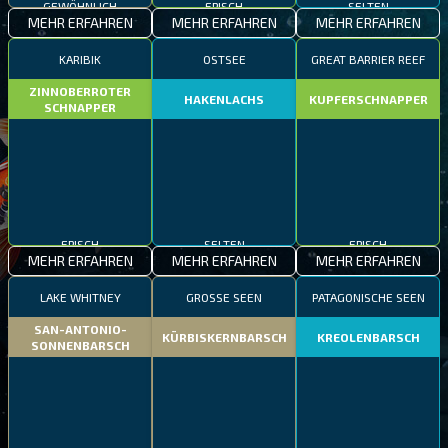
GEWÖHNLICH
EPISCH
SELTEN
MEHR ERFAHREN
MEHR ERFAHREN
MEHR ERFAHREN
KARIBIK
OSTSEE
GREAT BARRIER REEF
ZINNOBERROTER
HAKENLACHS
KUPFERSCHNAPPER
SCHNAPPER
EPISCH
SELTEN
EPISCH
MEHR ERFAHREN
MEHR ERFAHREN
MEHR ERFAHREN
LAKE WHITNEY
GROSSE SEEN
PATAGONISCHE SEEN
SAN-ANTONIO-
KÜRBISKERNBARSCH
KREOLENBARSCH
SONNENBARSCH