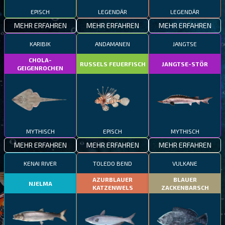
EPISCH
LEGENDÄR
LEGENDÄR
MEHR ERFAHREN
MEHR ERFAHREN
MEHR ERFAHREN
KARIBIK
ANDAMANEN
JANGTSE
CHOLA-
RUSSELS FEUERFISCH
JANGTSE-STÖR
GEIGENROCHEN
MYTHISCH
EPISCH
MYTHISCH
MEHR ERFAHREN
MEHR ERFAHREN
MEHR ERFAHREN
KENAI RIVER
TOLEDO BEND
VULKANE
AZURBLAUER
BLAUER
NJELMA
KATZENWELS
ZACKENBARSCH