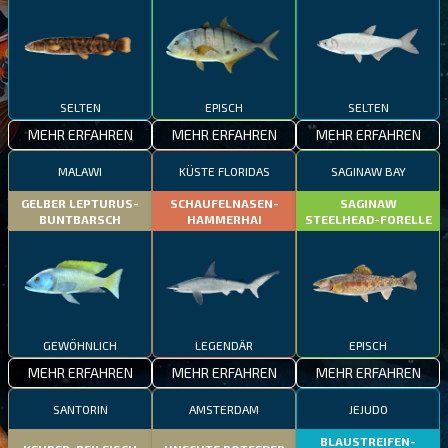
SELTEN
EPISCH
SELTEN
MEHR ERFAHREN
MEHR ERFAHREN
MEHR ERFAHREN
MALAWI
KÜSTE FLORIDAS
SAGINAW BAY
GELBER LEPTURUS-
SCHAUFELNASEN-
SAGINAW
BUNTBARSCH
HAMMERHAI
STEELHEAD-FORELLE
GEWÖHNLICH
LEGENDÄR
EPISCH
MEHR ERFAHREN
MEHR ERFAHREN
MEHR ERFAHREN
SANTORIN
AMSTERDAM
JEJUDO
BLAUSTREIFEN-