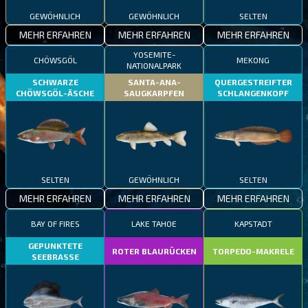
GEWÖHNLICH
GEWÖHNLICH
SELTEN
MEHR ERFAHREN
MEHR ERFAHREN
MEHR ERFAHREN
YOSEMITE-
CHÖWSGÖL
MEKONG
NATIONALPARK
SCHWARZE
SANTA-ANA-
QUERGESTREIFTER
CHÖWSGÖL-ÄSCHE
SAUGKARPFEN
SCHLANGENKOPF
SELTEN
GEWÖHNLICH
SELTEN
MEHR ERFAHREN
MEHR ERFAHREN
MEHR ERFAHREN
BAY OF FIRES
LAKE TAHOE
KAPSTADT
GEPUNKTETE
ROTER BLAURÜCKEN
TORPEDO-MAKRELE
SEEBRASSE