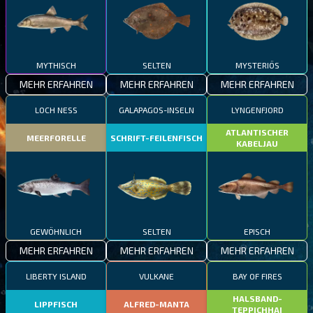
MYTHISCH
SELTEN
MYSTERIÖS
MEHR ERFAHREN
MEHR ERFAHREN
MEHR ERFAHREN
LOCH NESS
GALAPAGOS-INSELN
LYNGENFJORD
ATLANTISCHER
MEERFORELLE
SCHRIFT-FEILENFISCH
KABELJAU
GEWÖHNLICH
SELTEN
EPISCH
MEHR ERFAHREN
MEHR ERFAHREN
MEHR ERFAHREN
LIBERTY ISLAND
VULKANE
BAY OF FIRES
HALSBAND-
LIPPFISCH
ALFRED-MANTA
TEPPICHHAI