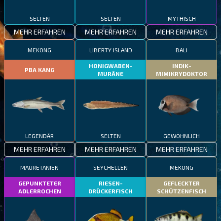
SELTEN
SELTEN
MYTHISCH
MEHR ERFAHREN
MEHR ERFAHREN
MEHR ERFAHREN
MEKONG
LIBERTY ISLAND
BALI
HONIGWABEN-
INDIK-
PBA KANG
MURÄNE
MIMIKRYDOKTOR
LEGENDÄR
SELTEN
GEWÖHNLICH
MEHR ERFAHREN
MEHR ERFAHREN
MEHR ERFAHREN
MAURETANIEN
SEYCHELLEN
MEKONG
GEPUNKTETER
RIESEN-
GEFLECKTER
ADLERROCHEN
DRÜCKERFISCH
SCHÜTZENFISCH