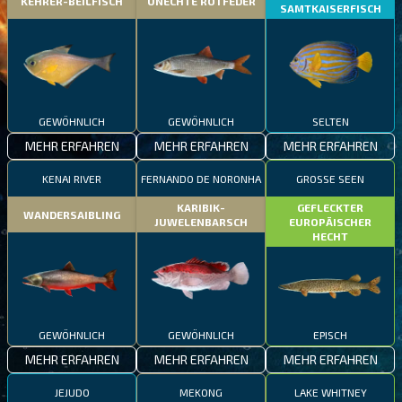
KEHRER-BEILFISCH
UNECHTE ROTFEDER
SAMTKAISERFISCH
GEWÖHNLICH
GEWÖHNLICH
SELTEN
MEHR ERFAHREN
MEHR ERFAHREN
MEHR ERFAHREN
KENAI RIVER
FERNANDO DE NORONHA
GROSSE SEEN
KARIBIK-
GEFLECKTER
WANDERSAIBLING
JUWELENBARSCH
EUROPÄISCHER
HECHT
GEWÖHNLICH
GEWÖHNLICH
EPISCH
MEHR ERFAHREN
MEHR ERFAHREN
MEHR ERFAHREN
JEJUDO
MEKONG
LAKE WHITNEY