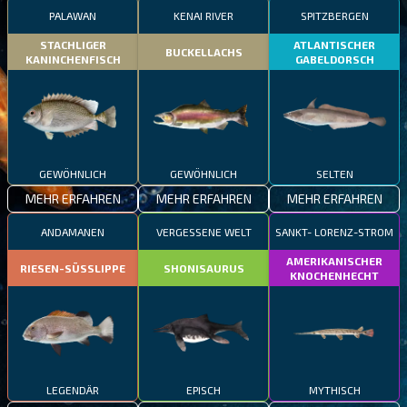
PALAWAN
KENAI RIVER
SPITZBERGEN
STACHLIGER
ATLANTISCHER
BUCKELLACHS
KANINCHENFISCH
GABELDORSCH
GEWÖHNLICH
GEWÖHNLICH
SELTEN
MEHR ERFAHREN
MEHR ERFAHREN
MEHR ERFAHREN
ANDAMANEN
VERGESSENE WELT
SANKT- LORENZ-STROM
AMERIKANISCHER
RIESEN-SÜSSLIPPE
SHONISAURUS
KNOCHENHECHT
LEGENDÄR
EPISCH
MYTHISCH