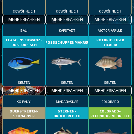
GEWÖHNLICH
GEWÖHNLICH
GEWÖHNLICH
MEHR ERFAHREN
MEHR ERFAHREN
MEHR ERFAHREN
BALI
KAPSTADT
VICTORIAFÄLLE
FLAGGENSCHWANZ-
ROTBRÜSTIGER
GROSSSCHUPPENMAKRELE
DOKTORFISCH
TILAPIA
SELTEN
SELTEN
SELTEN
MEHR ERFAHREN
MEHR ERFAHREN
MEHR ERFAHREN
KO PANYI
MADAGASKAR
COLORADO
QUERSTREIFEN-
STERNEN-
COLORADO-
SCHNAPPER
DRÜCKERFISCH
REGENBOGENFORELLE