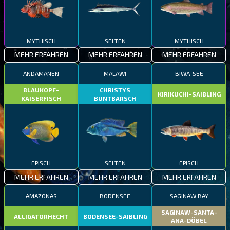
MYTHISCH
SELTEN
MYTHISCH
MEHR ERFAHREN
MEHR ERFAHREN
MEHR ERFAHREN
ANDAMANEN
MALAWI
BIWA-SEE
BLAUKOPF-
CHRISTYS
KIRIKUCHI-SAIBLING
KAISERFISCH
BUNTBARSCH
EPISCH
SELTEN
EPISCH
MEHR ERFAHREN
MEHR ERFAHREN
MEHR ERFAHREN
AMAZONAS
BODENSEE
SAGINAW BAY
SAGINAW-SANTA-
ALLIGATORHECHT
BODENSEE-SAIBLING
ANA-DÖBEL