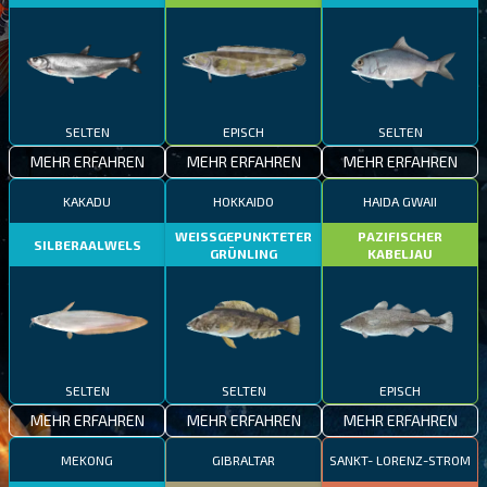
SELTEN
EPISCH
SELTEN
MEHR ERFAHREN
MEHR ERFAHREN
MEHR ERFAHREN
KAKADU
HOKKAIDO
HAIDA GWAII
WEISSGEPUNKTETER
PAZIFISCHER
SILBERAALWELS
GRÜNLING
KABELJAU
SELTEN
SELTEN
EPISCH
MEHR ERFAHREN
MEHR ERFAHREN
MEHR ERFAHREN
MEKONG
GIBRALTAR
SANKT- LORENZ-STROM