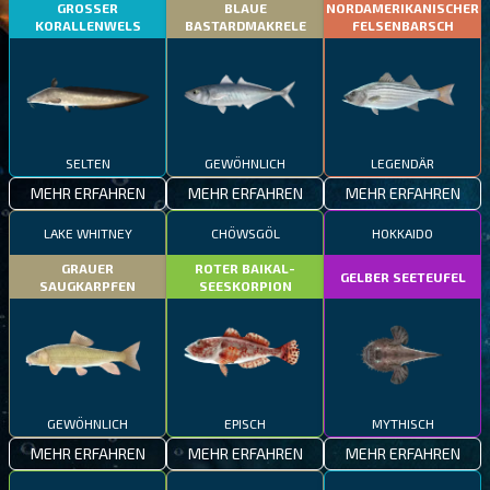
GROSSER
BLAUE
NORDAMERIKANISCHER
KORALLENWELS
BASTARDMAKRELE
FELSENBARSCH
SELTEN
GEWÖHNLICH
LEGENDÄR
MEHR ERFAHREN
MEHR ERFAHREN
MEHR ERFAHREN
LAKE WHITNEY
CHÖWSGÖL
HOKKAIDO
GRAUER
ROTER BAIKAL-
GELBER SEETEUFEL
SAUGKARPFEN
SEESKORPION
GEWÖHNLICH
EPISCH
MYTHISCH
MEHR ERFAHREN
MEHR ERFAHREN
MEHR ERFAHREN