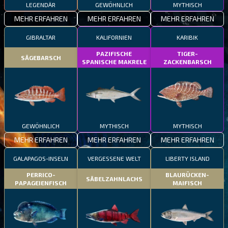
LEGENDÄR
GEWÖHNLICH
MYTHISCH
MEHR ERFAHREN
MEHR ERFAHREN
MEHR ERFAHREN
GIBRALTAR
KALIFORNIEN
KARIBIK
PAZIFISCHE
TIGER-
SÄGEBARSCH
SPANISCHE MAKRELE
ZACKENBARSCH
GEWÖHNLICH
MYTHISCH
MYTHISCH
MEHR ERFAHREN
MEHR ERFAHREN
MEHR ERFAHREN
GALAPAGOS-INSELN
VERGESSENE WELT
LIBERTY ISLAND
PERRICO-
BLAURÜCKEN-
SÄBELZAHNLACHS
PAPAGEIENFISCH
MAIFISCH