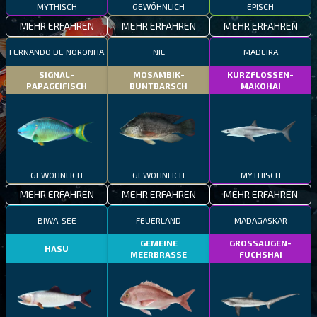
MYTHISCH
GEWÖHNLICH
EPISCH
MEHR ERFAHREN
MEHR ERFAHREN
MEHR ERFAHREN
FERNANDO DE NORONHA
NIL
MADEIRA
SIGNAL-
MOSAMBIK-
KURZFLOSSEN-
PAPAGEIFISCH
BUNTBARSCH
MAKOHAI
GEWÖHNLICH
GEWÖHNLICH
MYTHISCH
MEHR ERFAHREN
MEHR ERFAHREN
MEHR ERFAHREN
BIWA-SEE
FEUERLAND
MADAGASKAR
GEMEINE
GROSSAUGEN-
HASU
MEERBRASSE
FUCHSHAI