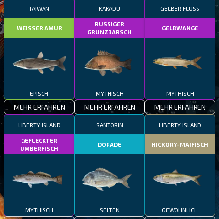
TAIWAN
KAKADU
GELBER FLUSS
RUSSIGER
WEISSER AMUR
GELBWANGE
GRUNZBARSCH
EPISCH
MYTHISCH
MYTHISCH
MEHR ERFAHREN
MEHR ERFAHREN
MEHR ERFAHREN
LIBERTY ISLAND
SANTORIN
LIBERTY ISLAND
GEFLECKTER
DORADE
HICKORY-MAIFISCH
UMBERFISCH
MYTHISCH
SELTEN
GEWÖHNLICH