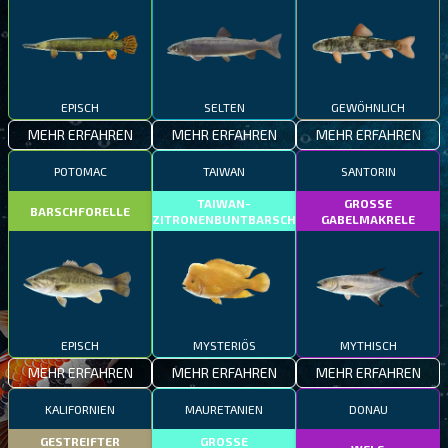
EPISCH
SELTEN
GEWÖHNLICH
MEHR ERFAHREN
MEHR ERFAHREN
MEHR ERFAHREN
POTOMAC
TAIWAN
SANTORIN
TAIWAN-
GROSSE
BARSCHFORELLE
ZITRONENBUNTBARSCH
GABELMAKRELE
EPISCH
MYSTERIÖS
MYTHISCH
MEHR ERFAHREN
MEHR ERFAHREN
MEHR ERFAHREN
KALIFORNIEN
MAURETANIEN
DONAU
GESTREIFTER
GROSSE