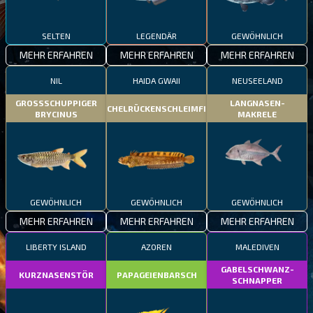
SELTEN
LEGENDÄR
GEWÖHNLICH
MEHR ERFAHREN
MEHR ERFAHREN
MEHR ERFAHREN
NIL
HAIDA GWAII
NEUSEELAND
GROSSSCHUPPIGER
LANGNASEN-
STACHELRÜCKENSCHLEIMFISCH
BRYCINUS
MAKRELE
GEWÖHNLICH
GEWÖHNLICH
GEWÖHNLICH
MEHR ERFAHREN
MEHR ERFAHREN
MEHR ERFAHREN
LIBERTY ISLAND
AZOREN
MALEDIVEN
GABELSCHWANZ-
KURZNASENSTÖR
PAPAGEIENBARSCH
SCHNAPPER