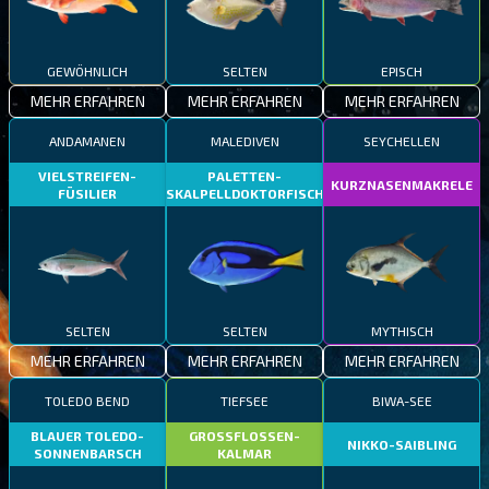
GEWÖHNLICH
SELTEN
EPISCH
MEHR ERFAHREN
MEHR ERFAHREN
MEHR ERFAHREN
ANDAMANEN
MALEDIVEN
SEYCHELLEN
VIELSTREIFEN-
PALETTEN-
KURZNASENMAKRELE
FÜSILIER
SKALPELLDOKTORFISCH
SELTEN
SELTEN
MYTHISCH
MEHR ERFAHREN
MEHR ERFAHREN
MEHR ERFAHREN
TOLEDO BEND
TIEFSEE
BIWA-SEE
BLAUER TOLEDO-
GROSSFLOSSEN-
NIKKO-SAIBLING
SONNENBARSCH
KALMAR