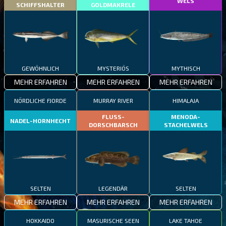
WELS
SCHIFFSHALTER
GOLDMAKRELE
GEWÖHNLICH
MYSTERIÖS
MYTHISCH
MEHR ERFAHREN
MEHR ERFAHREN
MEHR ERFAHREN
NÖRDLICHE FJORDE
MURRAY RIVER
HIMALAJA
FLUSS-
MENODA-
NADEL-HORNHECHT
DORSCHBARSCH
STACHELWELS
SELTEN
LEGENDÄR
SELTEN
MEHR ERFAHREN
MEHR ERFAHREN
MEHR ERFAHREN
HOKKAIDO
MASURISCHE SEEN
LAKE TAHOE