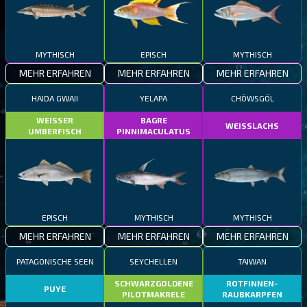
MYTHISCH
EPISCH
MYTHISCH
MEHR ERFAHREN
MEHR ERFAHREN
MEHR ERFAHREN
HAIDA GWAII
YELAPA
CHÖWSGÖL
WEISSER
BAGRE
WEISSLACHS
UMBERFISCH
PINNIMACULATUS
EPISCH
MYTHISCH
MYTHISCH
MEHR ERFAHREN
MEHR ERFAHREN
MEHR ERFAHREN
PATAGONISCHE SEEN
SEYCHELLEN
TAIWAN
SCHWARZGOLDENE
ROTFINNEN-
PUYE
PILOTMAKRELE
RAUBKARPFEN