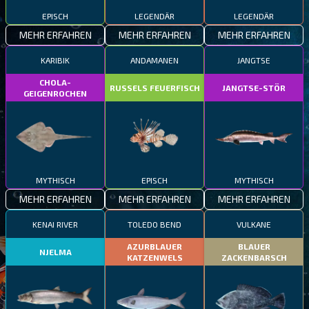
EPISCH
LEGENDÄR
LEGENDÄR
MEHR ERFAHREN
MEHR ERFAHREN
MEHR ERFAHREN
KARIBIK
ANDAMANEN
JANGTSE
CHOLA-
RUSSELS FEUERFISCH
JANGTSE-STÖR
GEIGENROCHEN
MYTHISCH
EPISCH
MYTHISCH
MEHR ERFAHREN
MEHR ERFAHREN
MEHR ERFAHREN
KENAI RIVER
TOLEDO BEND
VULKANE
AZURBLAUER
BLAUER
NJELMA
KATZENWELS
ZACKENBARSCH