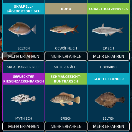
SKALPELL-
ROHU
COBALT-KATZENWELS
SÄGEDOKTORFISCH
SELTEN
GEWÖHNLICH
EPISCH
MEHR ERFAHREN
MEHR ERFAHREN
MEHR ERFAHREN
GREAT BARRIER REEF
VICTORIAFÄLLE
HOKKAIDO
GEFLECKTER
SCHMALGESICHT-
GLATTE FLUNDER
RIESENZACKENBARSCH
BUNTBARSCH
MYTHISCH
EPISCH
SELTEN
MEHR ERFAHREN
MEHR ERFAHREN
MEHR ERFAHREN