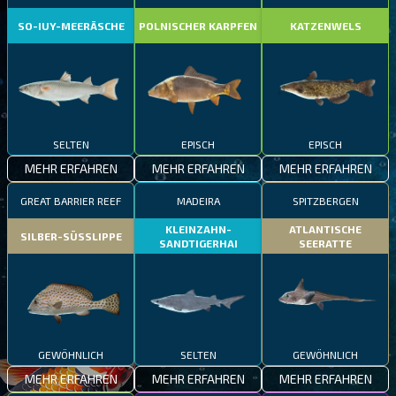
SO-IUY-MEERÄSCHE
POLNISCHER KARPFEN
KATZENWELS
SELTEN
EPISCH
EPISCH
MEHR ERFAHREN
MEHR ERFAHREN
MEHR ERFAHREN
GREAT BARRIER REEF
MADEIRA
SPITZBERGEN
KLEINZAHN-
ATLANTISCHE
SILBER-SÜSSLIPPE
SANDTIGERHAI
SEERATTE
GEWÖHNLICH
SELTEN
GEWÖHNLICH
MEHR ERFAHREN
MEHR ERFAHREN
MEHR ERFAHREN