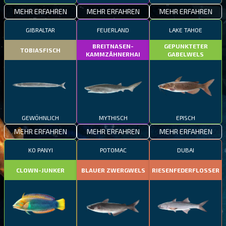
MEHR ERFAHREN
MEHR ERFAHREN
MEHR ERFAHREN
GIBRALTAR
FEUERLAND
LAKE TAHOE
BREITNASEN-
GEPUNKTETER
TOBIASFISCH
KAMMZÄHNERHAI
GABELWELS
GEWÖHNLICH
MYTHISCH
EPISCH
MEHR ERFAHREN
MEHR ERFAHREN
MEHR ERFAHREN
KO PANYI
POTOMAC
DUBAI
CLOWN-JUNKER
BLAUER ZWERGWELS
RIESENFEDERFLOSSER