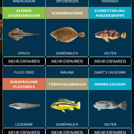
MADAGASKAR
SPITZBERGEN
HOKKAIDO
KLEINER
SCHMETTERLING-
SCHARBENZUNGE
GITARRENROCHEN
PANZERGROPPE
EPISCH
GEWÖHNLICH
SELTEN
MEHR ERFAHREN
MEHR ERFAHREN
MEHR ERFAHREN
FLUSS EBRO
MALAWI
GIANT’S CAUSEWAY
EUROPÄISCHER
TÜRKISGOLDBARSCH
HIMMELSGUCKER
FLUSSWELS
LEGENDÄR
GEWÖHNLICH
SELTEN
MEHR ERFAHREN
MEHR ERFAHREN
MEHR ERFAHREN