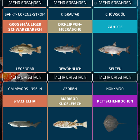
MEHR ERFAHREN
MEHR ERFAHREN
MEHR ERFAHREN
SANKT- LORENZ-STROM
GIBRALTAR
CHÖWSGÖL
GROSSMÄULIGER
DICKLIPPEN-
ZÄHRTE
SCHWARZBARSCH
MEERÄSCHE
LEGENDÄR
GEWÖHNLICH
SELTEN
MEHR ERFAHREN
MEHR ERFAHREN
MEHR ERFAHREN
GALAPAGOS-INSELN
AZOREN
HOKKAIDO
MARMOR-
STACHELHAI
PEITSCHENROCHEN
KUGELFISCH