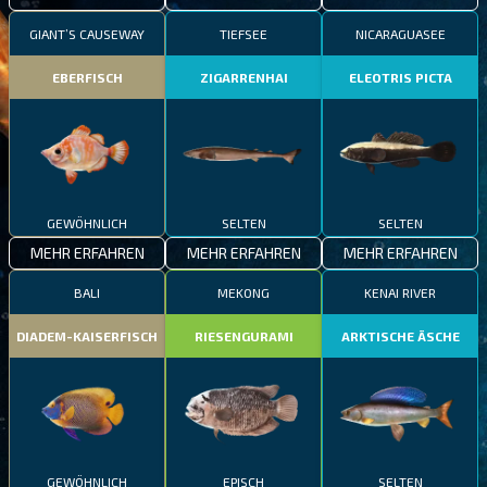
GIANT’S CAUSEWAY
TIEFSEE
NICARAGUASEE
EBERFISCH
ZIGARRENHAI
ELEOTRIS PICTA
GEWÖHNLICH
SELTEN
SELTEN
MEHR ERFAHREN
MEHR ERFAHREN
MEHR ERFAHREN
BALI
MEKONG
KENAI RIVER
DIADEM-KAISERFISCH
RIESENGURAMI
ARKTISCHE ÄSCHE
GEWÖHNLICH
EPISCH
SELTEN