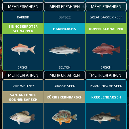
MEHR ERFAHREN
MEHR ERFAHREN
MEHR ERFAHREN
KARIBIK
OSTSEE
GREAT BARRIER REEF
ZINNOBERROTER
HAKENLACHS
KUPFERSCHNAPPER
SCHNAPPER
EPISCH
SELTEN
EPISCH
MEHR ERFAHREN
MEHR ERFAHREN
MEHR ERFAHREN
LAKE WHITNEY
GROSSE SEEN
PATAGONISCHE SEEN
SAN-ANTONIO-
KÜRBISKERNBARSCH
KREOLENBARSCH
SONNENBARSCH