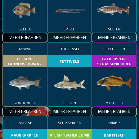
SELTEN
EPISCH
SELTEN
MEHR ERFAHREN
MEHR ERFAHREN
MEHR ERFAHREN
TAIWAN
TITICACASEE
SEYCHELLEN
FELSEN-
GELBLIPPEN-
FETTWELS
FAHNENSCHWANZ
STRASSENKEHRER
GEWÖHNLICH
SELTEN
MYTHISCH
MEHR ERFAHREN
MEHR ERFAHREN
MEHR ERFAHREN
JANGTSE
SPITZBERGEN
KARIBIK
RAUBKARPFEN
ATLANTISCHER LUMB
BARTFISCH