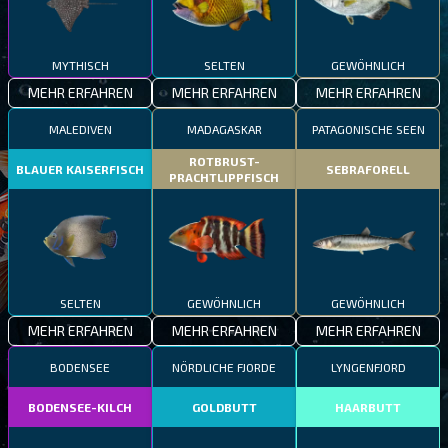
MYTHISCH
SELTEN
GEWÖHNLICH
MEHR ERFAHREN
MEHR ERFAHREN
MEHR ERFAHREN
MALEDIVEN
MADAGASKAR
PATAGONISCHE SEEN
ROTBRUST-
BLAUER KAISERFISCH
SEBRAFORELL
PRACHTLIPPFISCH
SELTEN
GEWÖHNLICH
GEWÖHNLICH
MEHR ERFAHREN
MEHR ERFAHREN
MEHR ERFAHREN
BODENSEE
NÖRDLICHE FJORDE
LYNGENFJORD
BODENSEE-KILCH
GOLDBUTT
HAARBUTT