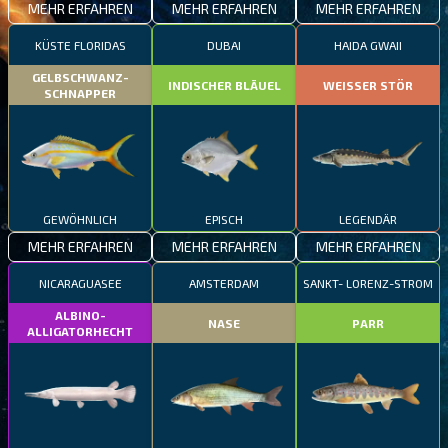
MEHR ERFAHREN
MEHR ERFAHREN
MEHR ERFAHREN
KÜSTE FLORIDAS
DUBAI
HAIDA GWAII
GELBSCHWANZ-
INDISCHER BLÄUEL
WEISSER STÖR
SCHNAPPER
GEWÖHNLICH
EPISCH
LEGENDÄR
MEHR ERFAHREN
MEHR ERFAHREN
MEHR ERFAHREN
NICARAGUASEE
AMSTERDAM
SANKT- LORENZ-STROM
ALBINO-
NASE
PARR
ALLIGATORHECHT