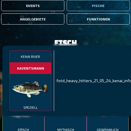
EVENTS
FISCHE
ANGELGEBIETE
FUNKTIONEN
Fisch
KENAI RIVER
FILTER
KAVENTSMANN
MALAWI
NÖRDLICHE FJORDE
GALAPAGOS-INSELN
fotd_heavy_hitters_21_05_24_kenai_inf
GESTRECKTER
MEXIKANISCHER
ATLANTISCHER LENG
SCHABEMUND-
SCHWEINSLIPPFISCH
BUNTBARSCH
SPEZIELL
EPISCH
MYTHISCH
GEWÖHNLICH