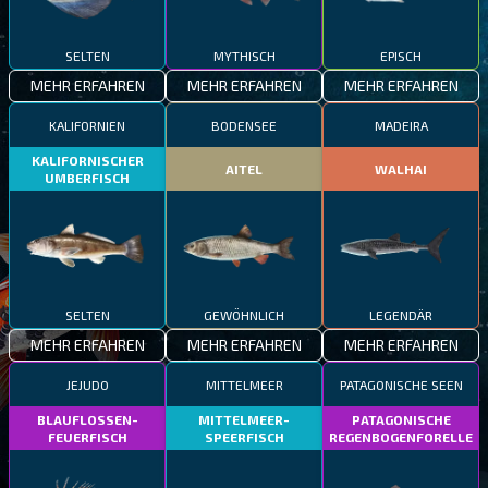
SELTEN
MYTHISCH
EPISCH
MEHR ERFAHREN
MEHR ERFAHREN
MEHR ERFAHREN
KALIFORNIEN
BODENSEE
MADEIRA
KALIFORNISCHER
AITEL
WALHAI
UMBERFISCH
SELTEN
GEWÖHNLICH
LEGENDÄR
MEHR ERFAHREN
MEHR ERFAHREN
MEHR ERFAHREN
JEJUDO
MITTELMEER
PATAGONISCHE SEEN
BLAUFLOSSEN-
MITTELMEER-
PATAGONISCHE
FEUERFISCH
SPEERFISCH
REGENBOGENFORELLE