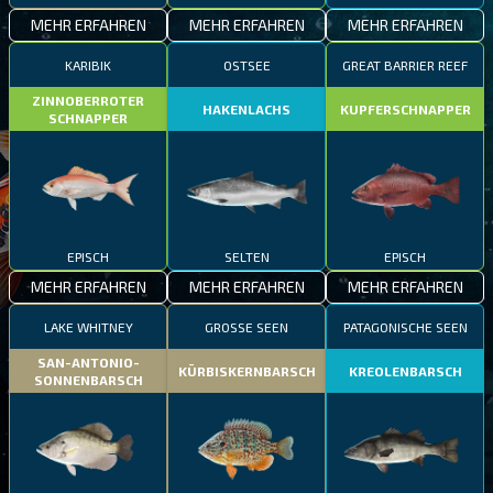
MEHR ERFAHREN
MEHR ERFAHREN
MEHR ERFAHREN
KARIBIK
OSTSEE
GREAT BARRIER REEF
ZINNOBERROTER
HAKENLACHS
KUPFERSCHNAPPER
SCHNAPPER
EPISCH
SELTEN
EPISCH
MEHR ERFAHREN
MEHR ERFAHREN
MEHR ERFAHREN
LAKE WHITNEY
GROSSE SEEN
PATAGONISCHE SEEN
SAN-ANTONIO-
KÜRBISKERNBARSCH
KREOLENBARSCH
SONNENBARSCH