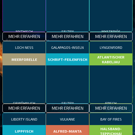
MYTHISCH
SELTEN
MYSTERIÖS
MEHR ERFAHREN
MEHR ERFAHREN
MEHR ERFAHREN
LOCH NESS
GALAPAGOS-INSELN
LYNGENFJORD
ATLANTISCHER
MEERFORELLE
SCHRIFT-FEILENFISCH
KABELJAU
GEWÖHNLICH
SELTEN
EPISCH
MEHR ERFAHREN
MEHR ERFAHREN
MEHR ERFAHREN
LIBERTY ISLAND
VULKANE
BAY OF FIRES
HALSBAND-
LIPPFISCH
ALFRED-MANTA
TEPPICHHAI