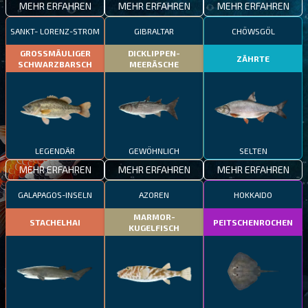
MEHR ERFAHREN
MEHR ERFAHREN
MEHR ERFAHREN
SANKT- LORENZ-STROM
GIBRALTAR
CHÖWSGÖL
GROSSMÄULIGER
DICKLIPPEN-
ZÄHRTE
SCHWARZBARSCH
MEERÄSCHE
LEGENDÄR
GEWÖHNLICH
SELTEN
MEHR ERFAHREN
MEHR ERFAHREN
MEHR ERFAHREN
GALAPAGOS-INSELN
AZOREN
HOKKAIDO
MARMOR-
STACHELHAI
PEITSCHENROCHEN
KUGELFISCH