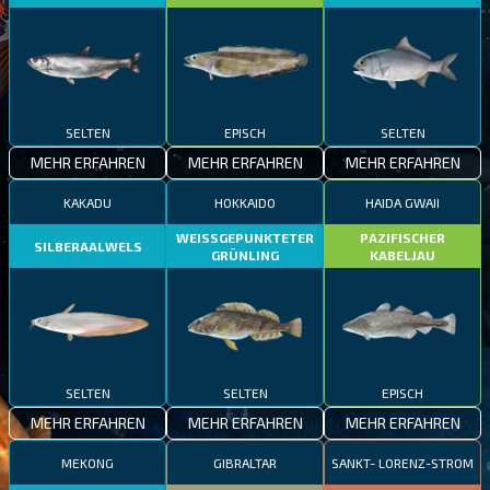
SELTEN
EPISCH
SELTEN
MEHR ERFAHREN
MEHR ERFAHREN
MEHR ERFAHREN
KAKADU
HOKKAIDO
HAIDA GWAII
WEISSGEPUNKTETER
PAZIFISCHER
SILBERAALWELS
GRÜNLING
KABELJAU
SELTEN
SELTEN
EPISCH
MEHR ERFAHREN
MEHR ERFAHREN
MEHR ERFAHREN
MEKONG
GIBRALTAR
SANKT- LORENZ-STROM