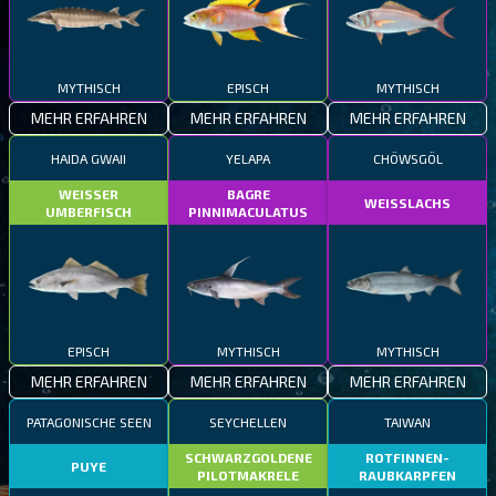
MYTHISCH
EPISCH
MYTHISCH
MEHR ERFAHREN
MEHR ERFAHREN
MEHR ERFAHREN
HAIDA GWAII
YELAPA
CHÖWSGÖL
WEISSER
BAGRE
WEISSLACHS
UMBERFISCH
PINNIMACULATUS
EPISCH
MYTHISCH
MYTHISCH
MEHR ERFAHREN
MEHR ERFAHREN
MEHR ERFAHREN
PATAGONISCHE SEEN
SEYCHELLEN
TAIWAN
SCHWARZGOLDENE
ROTFINNEN-
PUYE
PILOTMAKRELE
RAUBKARPFEN