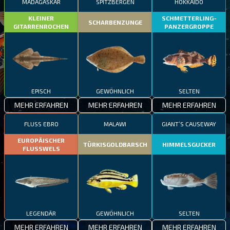
MADAGASKAR
SPITZBERGEN
HOKKAIDO
KLEINER
SCHMETTERLING-
SCHARBENZUNGE
GITARRENROCHEN
PANZERGROPPE
EPISCH
GEWÖHNLICH
SELTEN
MEHR ERFAHREN
MEHR ERFAHREN
MEHR ERFAHREN
FLUSS EBRO
MALAWI
GIANT’S CAUSEWAY
EUROPÄISCHER
TÜRKISGOLDBARSCH
HIMMELSGUCKER
FLUSSWELS
LEGENDÄR
GEWÖHNLICH
SELTEN
MEHR ERFAHREN
MEHR ERFAHREN
MEHR ERFAHREN