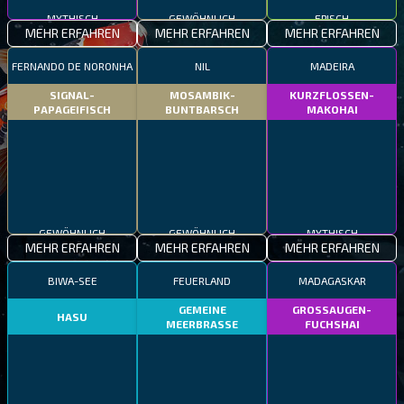
MYTHISCH
GEWÖHNLICH
EPISCH
MEHR ERFAHREN
MEHR ERFAHREN
MEHR ERFAHREN
FERNANDO DE NORONHA
NIL
MADEIRA
SIGNAL-
MOSAMBIK-
KURZFLOSSEN-
PAPAGEIFISCH
BUNTBARSCH
MAKOHAI
GEWÖHNLICH
GEWÖHNLICH
MYTHISCH
MEHR ERFAHREN
MEHR ERFAHREN
MEHR ERFAHREN
BIWA-SEE
FEUERLAND
MADAGASKAR
GEMEINE
GROSSAUGEN-
HASU
MEERBRASSE
FUCHSHAI