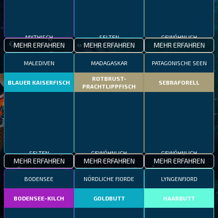
MYTHISCH
SELTEN
GEWÖHNLICH
MEHR ERFAHREN
MEHR ERFAHREN
MEHR ERFAHREN
MALEDIVEN
MADAGASKAR
PATAGONISCHE SEEN
ROTBRUST-
BLAUER KAISERFISCH
SEBRAFORELL
PRACHTLIPPFISCH
SELTEN
GEWÖHNLICH
GEWÖHNLICH
MEHR ERFAHREN
MEHR ERFAHREN
MEHR ERFAHREN
BODENSEE
NÖRDLICHE FJORDE
LYNGENFJORD
BODENSEE-KILCH
GOLDBUTT
HAARBUTT