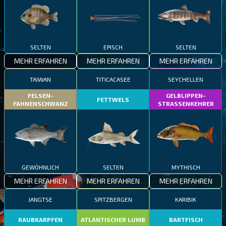
SELTEN
EPISCH
SELTEN
MEHR ERFAHREN
MEHR ERFAHREN
MEHR ERFAHREN
TAIWAN
TITICACASEE
SEYCHELLEN
FELSEN-
GELBLIPPEN-
FETTWELS
FAHNENSCHWANZ
STRASSENKEHRER
GEWÖHNLICH
SELTEN
MYTHISCH
MEHR ERFAHREN
MEHR ERFAHREN
MEHR ERFAHREN
JANGTSE
SPITZBERGEN
KARIBIK
RAUBKARPFEN
ATLANTISCHER LUMB
BARTFISCH