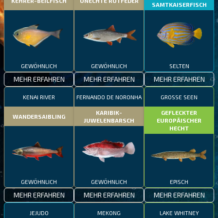
KEHRER-BEILFISCH
UNECHTE ROTFEDER
SAMTKAISERFISCH
GEWÖHNLICH
GEWÖHNLICH
SELTEN
MEHR ERFAHREN
MEHR ERFAHREN
MEHR ERFAHREN
KENAI RIVER
FERNANDO DE NORONHA
GROSSE SEEN
KARIBIK-
GEFLECKTER
WANDERSAIBLING
JUWELENBARSCH
EUROPÄISCHER
HECHT
GEWÖHNLICH
GEWÖHNLICH
EPISCH
MEHR ERFAHREN
MEHR ERFAHREN
MEHR ERFAHREN
JEJUDO
MEKONG
LAKE WHITNEY