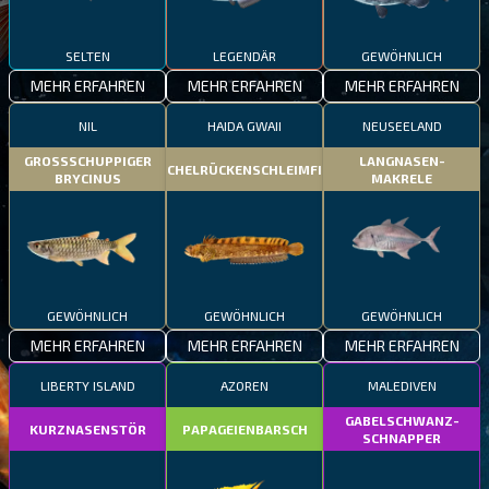
SELTEN
LEGENDÄR
GEWÖHNLICH
MEHR ERFAHREN
MEHR ERFAHREN
MEHR ERFAHREN
NIL
HAIDA GWAII
NEUSEELAND
GROSSSCHUPPIGER
LANGNASEN-
STACHELRÜCKENSCHLEIMFISCH
BRYCINUS
MAKRELE
GEWÖHNLICH
GEWÖHNLICH
GEWÖHNLICH
MEHR ERFAHREN
MEHR ERFAHREN
MEHR ERFAHREN
LIBERTY ISLAND
AZOREN
MALEDIVEN
GABELSCHWANZ-
KURZNASENSTÖR
PAPAGEIENBARSCH
SCHNAPPER