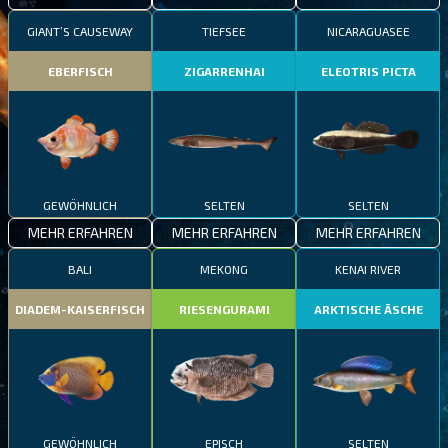
GIANT’S CAUSEWAY
TIEFSEE
NICARAGUASEE
EBERFISCH
ZIGARRENHAI
ELEOTRIS PICTA
GEWÖHNLICH
SELTEN
SELTEN
MEHR ERFAHREN
MEHR ERFAHREN
MEHR ERFAHREN
BALI
MEKONG
KENAI RIVER
DIADEM-KAISERFISCH
RIESENGURAMI
ARKTISCHE ÄSCHE
GEWÖHNLICH
EPISCH
SELTEN