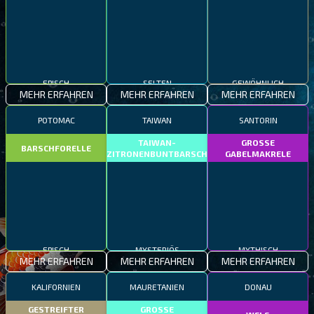
EPISCH
SELTEN
GEWÖHNLICH
MEHR ERFAHREN
MEHR ERFAHREN
MEHR ERFAHREN
POTOMAC
TAIWAN
SANTORIN
TAIWAN-
GROSSE
BARSCHFORELLE
ZITRONENBUNTBARSCH
GABELMAKRELE
EPISCH
MYSTERIÖS
MYTHISCH
MEHR ERFAHREN
MEHR ERFAHREN
MEHR ERFAHREN
KALIFORNIEN
MAURETANIEN
DONAU
GESTREIFTER
GROSSE