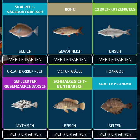
SKALPELL-
ROHU
COBALT-KATZENWELS
SÄGEDOKTORFISCH
SELTEN
GEWÖHNLICH
EPISCH
MEHR ERFAHREN
MEHR ERFAHREN
MEHR ERFAHREN
GREAT BARRIER REEF
VICTORIAFÄLLE
HOKKAIDO
GEFLECKTER
SCHMALGESICHT-
GLATTE FLUNDER
RIESENZACKENBARSCH
BUNTBARSCH
MYTHISCH
EPISCH
SELTEN
MEHR ERFAHREN
MEHR ERFAHREN
MEHR ERFAHREN