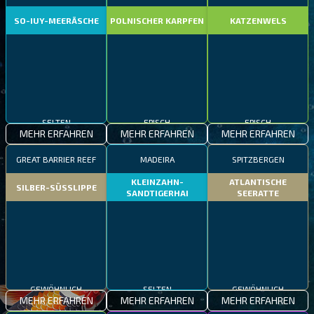
SO-IUY-MEERÄSCHE
POLNISCHER KARPFEN
KATZENWELS
SELTEN
EPISCH
EPISCH
MEHR ERFAHREN
MEHR ERFAHREN
MEHR ERFAHREN
GREAT BARRIER REEF
MADEIRA
SPITZBERGEN
KLEINZAHN-
ATLANTISCHE
SILBER-SÜSSLIPPE
SANDTIGERHAI
SEERATTE
GEWÖHNLICH
SELTEN
GEWÖHNLICH
MEHR ERFAHREN
MEHR ERFAHREN
MEHR ERFAHREN