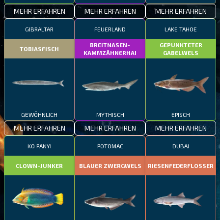
MEHR ERFAHREN
MEHR ERFAHREN
MEHR ERFAHREN
GIBRALTAR
FEUERLAND
LAKE TAHOE
BREITNASEN-
GEPUNKTETER
TOBIASFISCH
KAMMZÄHNERHAI
GABELWELS
GEWÖHNLICH
MYTHISCH
EPISCH
MEHR ERFAHREN
MEHR ERFAHREN
MEHR ERFAHREN
KO PANYI
POTOMAC
DUBAI
CLOWN-JUNKER
BLAUER ZWERGWELS
RIESENFEDERFLOSSER