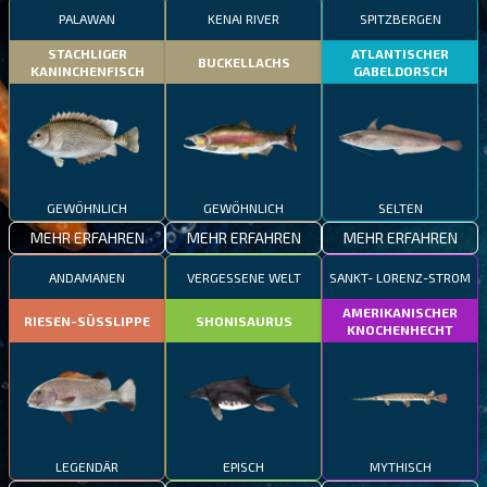
PALAWAN
KENAI RIVER
SPITZBERGEN
STACHLIGER
ATLANTISCHER
BUCKELLACHS
KANINCHENFISCH
GABELDORSCH
GEWÖHNLICH
GEWÖHNLICH
SELTEN
MEHR ERFAHREN
MEHR ERFAHREN
MEHR ERFAHREN
ANDAMANEN
VERGESSENE WELT
SANKT- LORENZ-STROM
AMERIKANISCHER
RIESEN-SÜSSLIPPE
SHONISAURUS
KNOCHENHECHT
LEGENDÄR
EPISCH
MYTHISCH