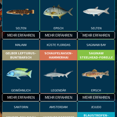
SELTEN
EPISCH
SELTEN
MEHR ERFAHREN
MEHR ERFAHREN
MEHR ERFAHREN
MALAWI
KÜSTE FLORIDAS
SAGINAW BAY
GELBER LEPTURUS-
SCHAUFELNASEN-
SAGINAW
BUNTBARSCH
HAMMERHAI
STEELHEAD-FORELLE
GEWÖHNLICH
LEGENDÄR
EPISCH
MEHR ERFAHREN
MEHR ERFAHREN
MEHR ERFAHREN
SANTORIN
AMSTERDAM
JEJUDO
BLAUSTREIFEN-