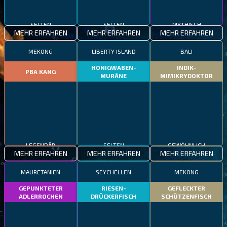
SELTEN
SELTEN
MYTHISCH
MEHR ERFAHREN
MEHR ERFAHREN
MEHR ERFAHREN
MEKONG
LIBERTY ISLAND
BALI
HONIGWABEN-
INDIK-
PBA KANG
MURÄNE
MIMIKRYDOKTOR
LEGENDÄR
SELTEN
GEWÖHNLICH
MEHR ERFAHREN
MEHR ERFAHREN
MEHR ERFAHREN
MAURETANIEN
SEYCHELLEN
MEKONG
GEPUNKTETER
RIESEN-
GEFLECKTER
ADLERROCHEN
DRÜCKERFISCH
SCHÜTZENFISCH