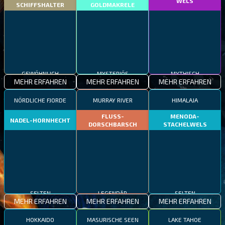
WELS
SCHIFFSHALTER
GOLDMAKRELE
GEWÖHNLICH
MYSTERIÖS
MYTHISCH
MEHR ERFAHREN
MEHR ERFAHREN
MEHR ERFAHREN
NÖRDLICHE FJORDE
MURRAY RIVER
HIMALAJA
FLUSS-
MENODA-
NADEL-HORNHECHT
DORSCHBARSCH
STACHELWELS
SELTEN
LEGENDÄR
SELTEN
MEHR ERFAHREN
MEHR ERFAHREN
MEHR ERFAHREN
HOKKAIDO
MASURISCHE SEEN
LAKE TAHOE