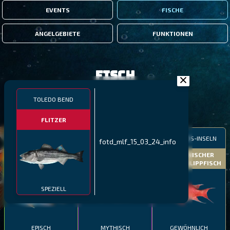
EVENTS
FISCHE
ANGELGEBIETE
FUNKTIONEN
Fisch
TOLEDO BEND
FILTER
FLITZER
MALAWI
NÖRDLICHE FJORDE
GALAPAGOS-INSELN
fotd_mlf_15_03_24_info
GESTRECKTER
MEXIKANISCHER
ATLANTISCHER LENG
SCHABEMUND-
SCHWEINSLIPPFISCH
BUNTBARSCH
SPEZIELL
EPISCH
MYTHISCH
GEWÖHNLICH