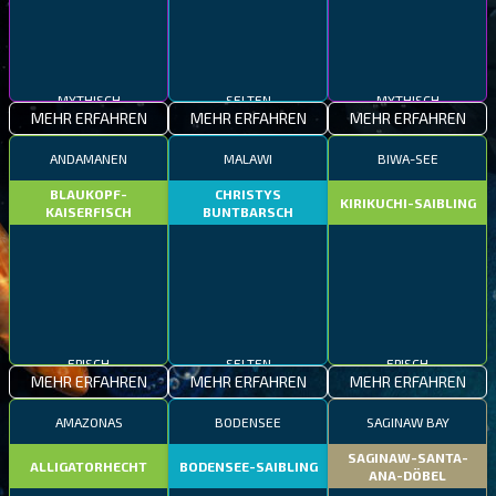
MYTHISCH
SELTEN
MYTHISCH
MEHR ERFAHREN
MEHR ERFAHREN
MEHR ERFAHREN
ANDAMANEN
MALAWI
BIWA-SEE
BLAUKOPF-
CHRISTYS
KIRIKUCHI-SAIBLING
KAISERFISCH
BUNTBARSCH
EPISCH
SELTEN
EPISCH
MEHR ERFAHREN
MEHR ERFAHREN
MEHR ERFAHREN
AMAZONAS
BODENSEE
SAGINAW BAY
SAGINAW-SANTA-
ALLIGATORHECHT
BODENSEE-SAIBLING
ANA-DÖBEL