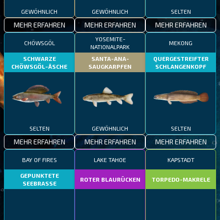
GEWÖHNLICH
GEWÖHNLICH
SELTEN
MEHR ERFAHREN
MEHR ERFAHREN
MEHR ERFAHREN
YOSEMITE-
CHÖWSGÖL
MEKONG
NATIONALPARK
SCHWARZE
SANTA-ANA-
QUERGESTREIFTER
CHÖWSGÖL-ÄSCHE
SAUGKARPFEN
SCHLANGENKOPF
SELTEN
GEWÖHNLICH
SELTEN
MEHR ERFAHREN
MEHR ERFAHREN
MEHR ERFAHREN
BAY OF FIRES
LAKE TAHOE
KAPSTADT
GEPUNKTETE
ROTER BLAURÜCKEN
TORPEDO-MAKRELE
SEEBRASSE