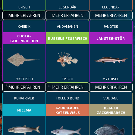
EPISCH
LEGENDÄR
LEGENDÄR
MEHR ERFAHREN
MEHR ERFAHREN
MEHR ERFAHREN
KARIBIK
ANDAMANEN
JANGTSE
CHOLA-
RUSSELS FEUERFISCH
JANGTSE-STÖR
GEIGENROCHEN
MYTHISCH
EPISCH
MYTHISCH
MEHR ERFAHREN
MEHR ERFAHREN
MEHR ERFAHREN
KENAI RIVER
TOLEDO BEND
VULKANE
AZURBLAUER
BLAUER
NJELMA
KATZENWELS
ZACKENBARSCH