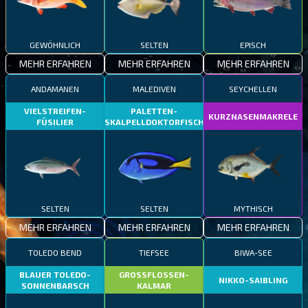
GEWÖHNLICH
SELTEN
EPISCH
MEHR ERFAHREN
MEHR ERFAHREN
MEHR ERFAHREN
ANDAMANEN
MALEDIVEN
SEYCHELLEN
VIELSTREIFEN-
PALETTEN-
KURZNASENMAKRELE
FÜSILIER
SKALPELLDOKTORFISCH
SELTEN
SELTEN
MYTHISCH
MEHR ERFAHREN
MEHR ERFAHREN
MEHR ERFAHREN
TOLEDO BEND
TIEFSEE
BIWA-SEE
BLAUER TOLEDO-
GROSSFLOSSEN-
NIKKO-SAIBLING
SONNENBARSCH
KALMAR