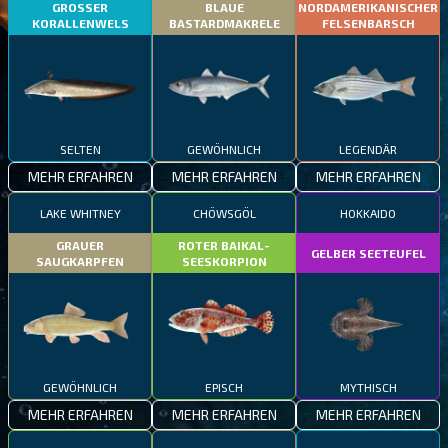
GROSSER
BLAUE
NORDAMERIKANISCHER
KORALLENWELS
BASTARDMAKRELE
FELSENBARSCH
SELTEN
GEWÖHNLICH
LEGENDÄR
MEHR ERFAHREN
MEHR ERFAHREN
MEHR ERFAHREN
LAKE WHITNEY
CHÖWSGÖL
HOKKAIDO
GRAUER
ROTER BAIKAL-
GELBER SEETEUFEL
SAUGKARPFEN
SEESKORPION
GEWÖHNLICH
EPISCH
MYTHISCH
MEHR ERFAHREN
MEHR ERFAHREN
MEHR ERFAHREN