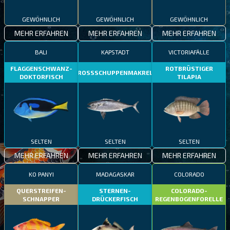
GEWÖHNLICH
GEWÖHNLICH
GEWÖHNLICH
MEHR ERFAHREN
MEHR ERFAHREN
MEHR ERFAHREN
BALI
KAPSTADT
VICTORIAFÄLLE
FLAGGENSCHWANZ-
ROTBRÜSTIGER
GROSSSCHUPPENMAKRELE
DOKTORFISCH
TILAPIA
SELTEN
SELTEN
SELTEN
MEHR ERFAHREN
MEHR ERFAHREN
MEHR ERFAHREN
KO PANYI
MADAGASKAR
COLORADO
QUERSTREIFEN-
STERNEN-
COLORADO-
SCHNAPPER
DRÜCKERFISCH
REGENBOGENFORELLE