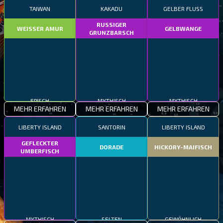
TAIWAN
KAKADU
GELBER FLUSS
RUSSIGER
WEISSER AMUR
GELBWANGE
GRUNZBARSCH
EPISCH
MYTHISCH
MYTHISCH
MEHR ERFAHREN
MEHR ERFAHREN
MEHR ERFAHREN
LIBERTY ISLAND
SANTORIN
LIBERTY ISLAND
GEFLECKTER
DORADE
HICKORY-MAIFISCH
UMBERFISCH
MYTHISCH
GEWÖHNLICH
SELTEN