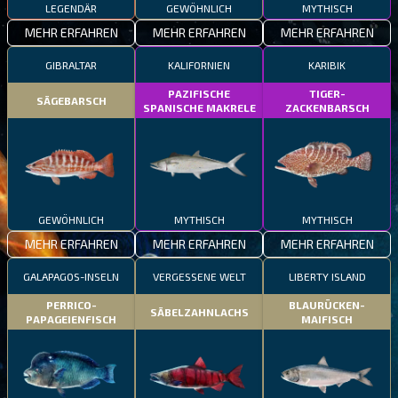
LEGENDÄR
GEWÖHNLICH
MYTHISCH
MEHR ERFAHREN
MEHR ERFAHREN
MEHR ERFAHREN
GIBRALTAR
KALIFORNIEN
KARIBIK
PAZIFISCHE
TIGER-
SÄGEBARSCH
SPANISCHE MAKRELE
ZACKENBARSCH
GEWÖHNLICH
MYTHISCH
MYTHISCH
MEHR ERFAHREN
MEHR ERFAHREN
MEHR ERFAHREN
GALAPAGOS-INSELN
VERGESSENE WELT
LIBERTY ISLAND
PERRICO-
BLAURÜCKEN-
SÄBELZAHNLACHS
PAPAGEIENFISCH
MAIFISCH