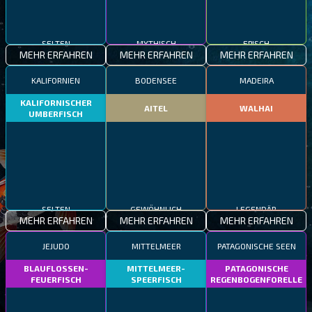
SELTEN
MYTHISCH
EPISCH
MEHR ERFAHREN
MEHR ERFAHREN
MEHR ERFAHREN
KALIFORNIEN
BODENSEE
MADEIRA
KALIFORNISCHER
AITEL
WALHAI
UMBERFISCH
SELTEN
GEWÖHNLICH
LEGENDÄR
MEHR ERFAHREN
MEHR ERFAHREN
MEHR ERFAHREN
JEJUDO
MITTELMEER
PATAGONISCHE SEEN
BLAUFLOSSEN-
MITTELMEER-
PATAGONISCHE
FEUERFISCH
SPEERFISCH
REGENBOGENFORELLE