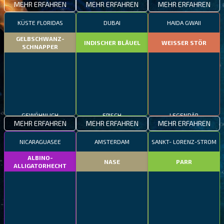
MEHR ERFAHREN
MEHR ERFAHREN
MEHR ERFAHREN
KÜSTE FLORIDAS
DUBAI
HAIDA GWAII
GELBSCHWANZ-
INDISCHER BLÄUEL
WEISSER STÖR
SCHNAPPER
GEWÖHNLICH
EPISCH
LEGENDÄR
MEHR ERFAHREN
MEHR ERFAHREN
MEHR ERFAHREN
NICARAGUASEE
AMSTERDAM
SANKT- LORENZ-STROM
ALBINO-
NASE
PARR
ALLIGATORHECHT