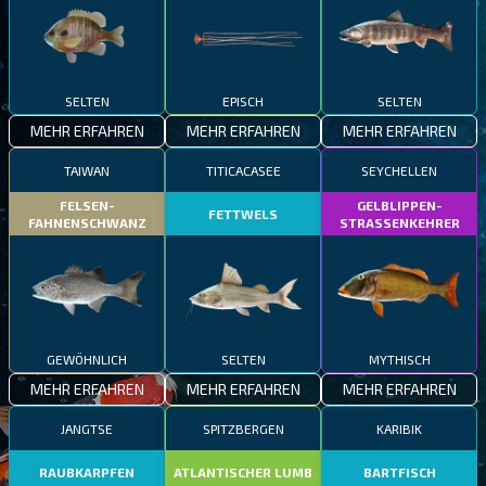
SELTEN
EPISCH
SELTEN
MEHR ERFAHREN
MEHR ERFAHREN
MEHR ERFAHREN
TAIWAN
TITICACASEE
SEYCHELLEN
FELSEN-
GELBLIPPEN-
FETTWELS
FAHNENSCHWANZ
STRASSENKEHRER
GEWÖHNLICH
SELTEN
MYTHISCH
MEHR ERFAHREN
MEHR ERFAHREN
MEHR ERFAHREN
JANGTSE
SPITZBERGEN
KARIBIK
RAUBKARPFEN
ATLANTISCHER LUMB
BARTFISCH