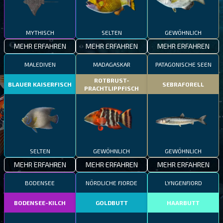
MYTHISCH
SELTEN
GEWÖHNLICH
MEHR ERFAHREN
MEHR ERFAHREN
MEHR ERFAHREN
MALEDIVEN
MADAGASKAR
PATAGONISCHE SEEN
ROTBRUST-
BLAUER KAISERFISCH
SEBRAFORELL
PRACHTLIPPFISCH
SELTEN
GEWÖHNLICH
GEWÖHNLICH
MEHR ERFAHREN
MEHR ERFAHREN
MEHR ERFAHREN
BODENSEE
NÖRDLICHE FJORDE
LYNGENFJORD
BODENSEE-KILCH
GOLDBUTT
HAARBUTT