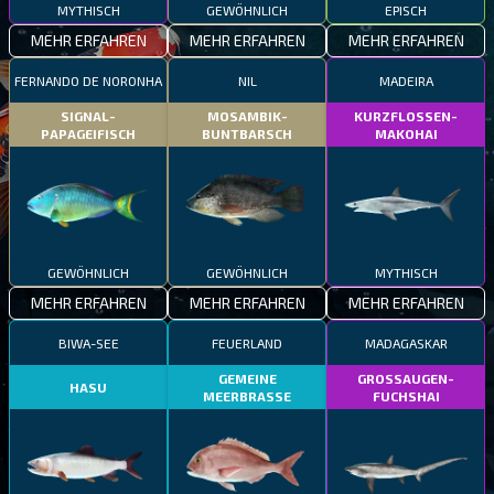
MYTHISCH
GEWÖHNLICH
EPISCH
MEHR ERFAHREN
MEHR ERFAHREN
MEHR ERFAHREN
FERNANDO DE NORONHA
NIL
MADEIRA
SIGNAL-
MOSAMBIK-
KURZFLOSSEN-
PAPAGEIFISCH
BUNTBARSCH
MAKOHAI
GEWÖHNLICH
GEWÖHNLICH
MYTHISCH
MEHR ERFAHREN
MEHR ERFAHREN
MEHR ERFAHREN
BIWA-SEE
FEUERLAND
MADAGASKAR
GEMEINE
GROSSAUGEN-
HASU
MEERBRASSE
FUCHSHAI