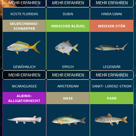
MEHR ERFAHREN
MEHR ERFAHREN
MEHR ERFAHREN
KÜSTE FLORIDAS
DUBAI
HAIDA GWAII
GELBSCHWANZ-
INDISCHER BLÄUEL
WEISSER STÖR
SCHNAPPER
GEWÖHNLICH
EPISCH
LEGENDÄR
MEHR ERFAHREN
MEHR ERFAHREN
MEHR ERFAHREN
NICARAGUASEE
AMSTERDAM
SANKT- LORENZ-STROM
ALBINO-
NASE
PARR
ALLIGATORHECHT