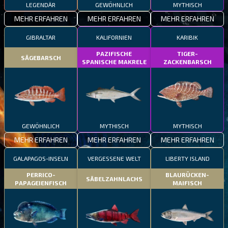
LEGENDÄR
GEWÖHNLICH
MYTHISCH
MEHR ERFAHREN
MEHR ERFAHREN
MEHR ERFAHREN
GIBRALTAR
KALIFORNIEN
KARIBIK
PAZIFISCHE
TIGER-
SÄGEBARSCH
SPANISCHE MAKRELE
ZACKENBARSCH
GEWÖHNLICH
MYTHISCH
MYTHISCH
MEHR ERFAHREN
MEHR ERFAHREN
MEHR ERFAHREN
GALAPAGOS-INSELN
VERGESSENE WELT
LIBERTY ISLAND
PERRICO-
BLAURÜCKEN-
SÄBELZAHNLACHS
PAPAGEIENFISCH
MAIFISCH