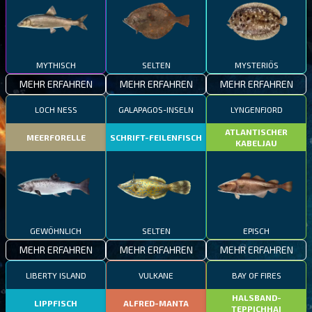
MYTHISCH
SELTEN
MYSTERIÖS
MEHR ERFAHREN
MEHR ERFAHREN
MEHR ERFAHREN
LOCH NESS
GALAPAGOS-INSELN
LYNGENFJORD
ATLANTISCHER
MEERFORELLE
SCHRIFT-FEILENFISCH
KABELJAU
GEWÖHNLICH
SELTEN
EPISCH
MEHR ERFAHREN
MEHR ERFAHREN
MEHR ERFAHREN
LIBERTY ISLAND
VULKANE
BAY OF FIRES
HALSBAND-
LIPPFISCH
ALFRED-MANTA
TEPPICHHAI