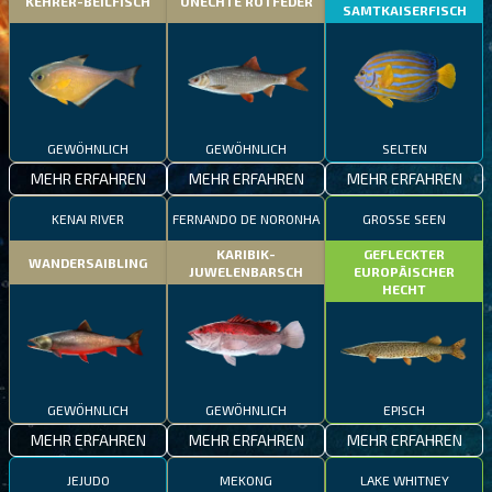
KEHRER-BEILFISCH
UNECHTE ROTFEDER
SAMTKAISERFISCH
GEWÖHNLICH
GEWÖHNLICH
SELTEN
MEHR ERFAHREN
MEHR ERFAHREN
MEHR ERFAHREN
KENAI RIVER
FERNANDO DE NORONHA
GROSSE SEEN
KARIBIK-
GEFLECKTER
WANDERSAIBLING
JUWELENBARSCH
EUROPÄISCHER
HECHT
GEWÖHNLICH
GEWÖHNLICH
EPISCH
MEHR ERFAHREN
MEHR ERFAHREN
MEHR ERFAHREN
JEJUDO
MEKONG
LAKE WHITNEY