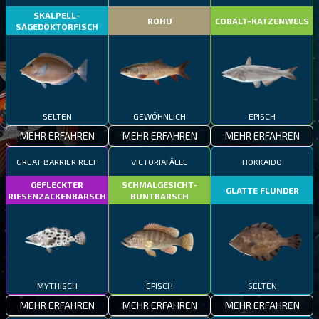
SKALPELL-
ROHU
COBALT-KATZENWELS
SÄGEDOKTORFISCH
SELTEN
GEWÖHNLICH
EPISCH
MEHR ERFAHREN
MEHR ERFAHREN
MEHR ERFAHREN
GREAT BARRIER REEF
VICTORIAFÄLLE
HOKKAIDO
GEFLECKTER
SCHMALGESICHT-
GLATTE FLUNDER
RIESENZACKENBARSCH
BUNTBARSCH
MYTHISCH
EPISCH
SELTEN
MEHR ERFAHREN
MEHR ERFAHREN
MEHR ERFAHREN