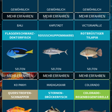
GEWÖHNLICH
GEWÖHNLICH
GEWÖHNLICH
MEHR ERFAHREN
MEHR ERFAHREN
MEHR ERFAHREN
BALI
KAPSTADT
VICTORIAFÄLLE
FLAGGENSCHWANZ-
ROTBRÜSTIGER
GROSSSCHUPPENMAKRELE
DOKTORFISCH
TILAPIA
SELTEN
SELTEN
SELTEN
MEHR ERFAHREN
MEHR ERFAHREN
MEHR ERFAHREN
KO PANYI
MADAGASKAR
COLORADO
QUERSTREIFEN-
STERNEN-
COLORADO-
SCHNAPPER
DRÜCKERFISCH
REGENBOGENFORELLE