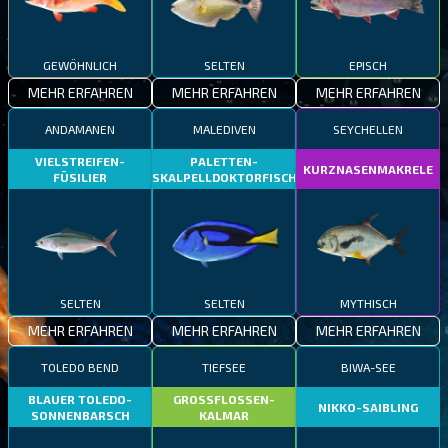
GEWÖHNLICH
SELTEN
EPISCH
MEHR ERFAHREN
MEHR ERFAHREN
MEHR ERFAHREN
ANDAMANEN
MALEDIVEN
SEYCHELLEN
VIELSTREIFEN-
PALETTEN-
KURZNASENMAKRELE
FÜSILIER
SKALPELLDOKTORFISCH
SELTEN
SELTEN
MYTHISCH
MEHR ERFAHREN
MEHR ERFAHREN
MEHR ERFAHREN
TOLEDO BEND
TIEFSEE
BIWA-SEE
BLAUER TOLEDO-
GROSSFLOSSEN-
NIKKO-SAIBLING
SONNENBARSCH
KALMAR