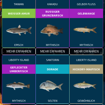
TAIWAN
KAKADU
GELBER FLUSS
RUSSIGER
WEISSER AMUR
GELBWANGE
GRUNZBARSCH
EPISCH
MYTHISCH
MYTHISCH
MEHR ERFAHREN
MEHR ERFAHREN
MEHR ERFAHREN
LIBERTY ISLAND
SANTORIN
LIBERTY ISLAND
GEFLECKTER
DORADE
HICKORY-MAIFISCH
UMBERFISCH
MYTHISCH
SELTEN
GEWÖHNLICH