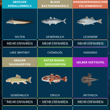
GROSSER
BLAUE
NORDAMERIKANISCHER
KORALLENWELS
BASTARDMAKRELE
FELSENBARSCH
SELTEN
GEWÖHNLICH
LEGENDÄR
MEHR ERFAHREN
MEHR ERFAHREN
MEHR ERFAHREN
LAKE WHITNEY
CHÖWSGÖL
HOKKAIDO
GRAUER
ROTER BAIKAL-
GELBER SEETEUFEL
SAUGKARPFEN
SEESKORPION
GEWÖHNLICH
EPISCH
MYTHISCH
MEHR ERFAHREN
MEHR ERFAHREN
MEHR ERFAHREN