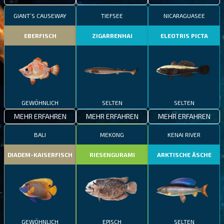
GIANT’S CAUSEWAY
TIEFSEE
NICARAGUASEE
EBERFISCH
ZIGARRENHAI
ELEOTRIS PICTA
GEWÖHNLICH
SELTEN
SELTEN
MEHR ERFAHREN
MEHR ERFAHREN
MEHR ERFAHREN
BALI
MEKONG
KENAI RIVER
DIADEM-KAISERFISCH
RIESENGURAMI
ARKTISCHE ÄSCHE
GEWÖHNLICH
EPISCH
SELTEN