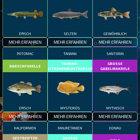
EPISCH
SELTEN
GEWÖHNLICH
MEHR ERFAHREN
MEHR ERFAHREN
MEHR ERFAHREN
POTOMAC
TAIWAN
SANTORIN
TAIWAN-
GROSSE
BARSCHFORELLE
ZITRONENBUNTBARSCH
GABELMAKRELE
EPISCH
MYSTERIÖS
MYTHISCH
MEHR ERFAHREN
MEHR ERFAHREN
MEHR ERFAHREN
KALIFORNIEN
MAURETANIEN
DONAU
GESTREIFTER
GROSSE