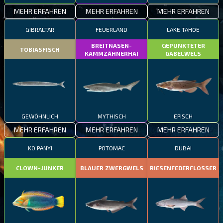
MEHR ERFAHREN
MEHR ERFAHREN
MEHR ERFAHREN
GIBRALTAR
FEUERLAND
LAKE TAHOE
BREITNASEN-
GEPUNKTETER
TOBIASFISCH
KAMMZÄHNERHAI
GABELWELS
GEWÖHNLICH
MYTHISCH
EPISCH
MEHR ERFAHREN
MEHR ERFAHREN
MEHR ERFAHREN
KO PANYI
POTOMAC
DUBAI
CLOWN-JUNKER
BLAUER ZWERGWELS
RIESENFEDERFLOSSER