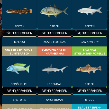
SELTEN
EPISCH
SELTEN
MEHR ERFAHREN
MEHR ERFAHREN
MEHR ERFAHREN
MALAWI
KÜSTE FLORIDAS
SAGINAW BAY
GELBER LEPTURUS-
SCHAUFELNASEN-
SAGINAW
BUNTBARSCH
HAMMERHAI
STEELHEAD-FORELLE
GEWÖHNLICH
LEGENDÄR
EPISCH
MEHR ERFAHREN
MEHR ERFAHREN
MEHR ERFAHREN
SANTORIN
AMSTERDAM
JEJUDO
BLAUSTREIFEN-