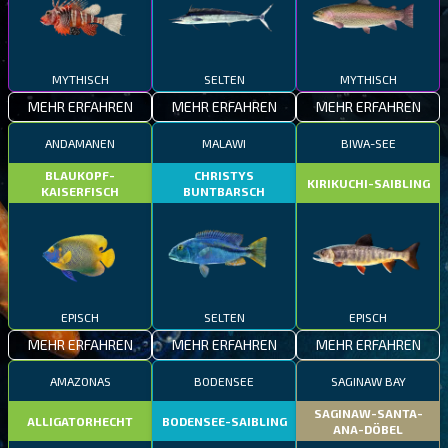
MYTHISCH
SELTEN
MYTHISCH
MEHR ERFAHREN
MEHR ERFAHREN
MEHR ERFAHREN
ANDAMANEN
MALAWI
BIWA-SEE
BLAUKOPF-
CHRISTYS
KIRIKUCHI-SAIBLING
KAISERFISCH
BUNTBARSCH
EPISCH
SELTEN
EPISCH
MEHR ERFAHREN
MEHR ERFAHREN
MEHR ERFAHREN
AMAZONAS
BODENSEE
SAGINAW BAY
SAGINAW-SANTA-
ALLIGATORHECHT
BODENSEE-SAIBLING
ANA-DÖBEL