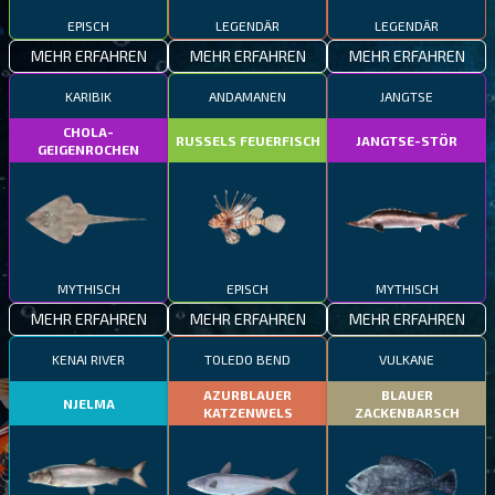
EPISCH
LEGENDÄR
LEGENDÄR
MEHR ERFAHREN
MEHR ERFAHREN
MEHR ERFAHREN
KARIBIK
ANDAMANEN
JANGTSE
CHOLA-
RUSSELS FEUERFISCH
JANGTSE-STÖR
GEIGENROCHEN
MYTHISCH
EPISCH
MYTHISCH
MEHR ERFAHREN
MEHR ERFAHREN
MEHR ERFAHREN
KENAI RIVER
TOLEDO BEND
VULKANE
AZURBLAUER
BLAUER
NJELMA
KATZENWELS
ZACKENBARSCH