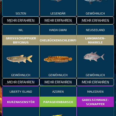
SELTEN
LEGENDÄR
GEWÖHNLICH
MEHR ERFAHREN
MEHR ERFAHREN
MEHR ERFAHREN
NIL
HAIDA GWAII
NEUSEELAND
GROSSSCHUPPIGER
LANGNASEN-
STACHELRÜCKENSCHLEIMFISCH
BRYCINUS
MAKRELE
GEWÖHNLICH
GEWÖHNLICH
GEWÖHNLICH
MEHR ERFAHREN
MEHR ERFAHREN
MEHR ERFAHREN
LIBERTY ISLAND
AZOREN
MALEDIVEN
GABELSCHWANZ-
KURZNASENSTÖR
PAPAGEIENBARSCH
SCHNAPPER