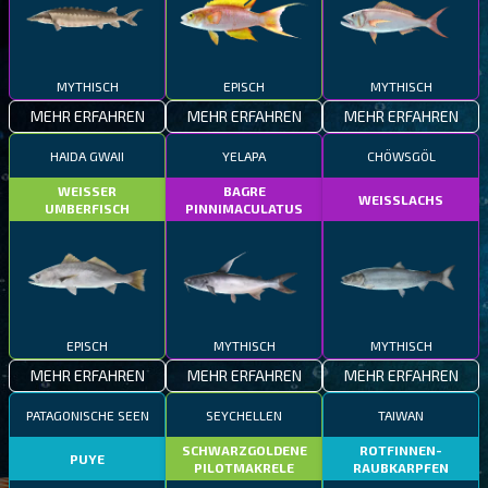
MYTHISCH
EPISCH
MYTHISCH
MEHR ERFAHREN
MEHR ERFAHREN
MEHR ERFAHREN
HAIDA GWAII
YELAPA
CHÖWSGÖL
WEISSER
BAGRE
WEISSLACHS
UMBERFISCH
PINNIMACULATUS
EPISCH
MYTHISCH
MYTHISCH
MEHR ERFAHREN
MEHR ERFAHREN
MEHR ERFAHREN
PATAGONISCHE SEEN
SEYCHELLEN
TAIWAN
SCHWARZGOLDENE
ROTFINNEN-
PUYE
PILOTMAKRELE
RAUBKARPFEN