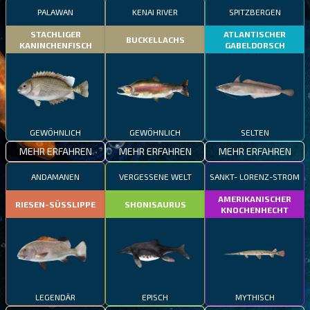
PALAWAN
KENAI RIVER
SPITZBERGEN
STACHLIGER
ATLANTISCHER
BUCKELLACHS
KANINCHENFISCH
GABELDORSCH
GEWÖHNLICH
GEWÖHNLICH
SELTEN
MEHR ERFAHREN
MEHR ERFAHREN
MEHR ERFAHREN
ANDAMANEN
VERGESSENE WELT
SANKT- LORENZ-STROM
AMERIKANISCHER
RIESEN-SÜSSLIPPE
SHONISAURUS
KNOCHENHECHT
LEGENDÄR
EPISCH
MYTHISCH