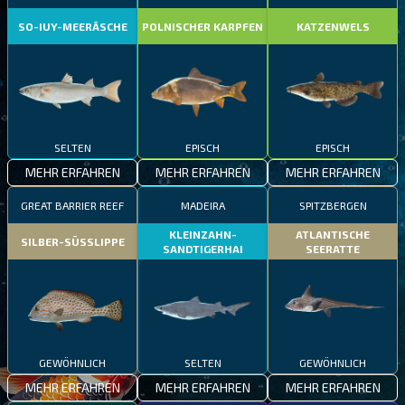
SO-IUY-MEERÄSCHE
POLNISCHER KARPFEN
KATZENWELS
SELTEN
EPISCH
EPISCH
MEHR ERFAHREN
MEHR ERFAHREN
MEHR ERFAHREN
GREAT BARRIER REEF
MADEIRA
SPITZBERGEN
KLEINZAHN-
ATLANTISCHE
SILBER-SÜSSLIPPE
SANDTIGERHAI
SEERATTE
GEWÖHNLICH
SELTEN
GEWÖHNLICH
MEHR ERFAHREN
MEHR ERFAHREN
MEHR ERFAHREN