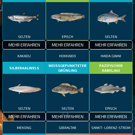
SELTEN
EPISCH
SELTEN
MEHR ERFAHREN
MEHR ERFAHREN
MEHR ERFAHREN
KAKADU
HOKKAIDO
HAIDA GWAII
WEISSGEPUNKTETER
PAZIFISCHER
SILBERAALWELS
GRÜNLING
KABELJAU
SELTEN
SELTEN
EPISCH
MEHR ERFAHREN
MEHR ERFAHREN
MEHR ERFAHREN
MEKONG
GIBRALTAR
SANKT- LORENZ-STROM