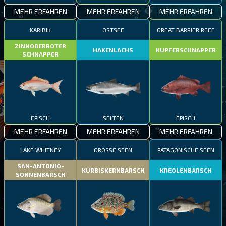
MEHR ERFAHREN
MEHR ERFAHREN
MEHR ERFAHREN
KARIBIK
OSTSEE
GREAT BARRIER REEF
ZINNOBERROTER
HAKENLACHS
KUPFERSCHNAPPER
SCHNAPPER
EPISCH
SELTEN
EPISCH
MEHR ERFAHREN
MEHR ERFAHREN
MEHR ERFAHREN
LAKE WHITNEY
GROSSE SEEN
PATAGONISCHE SEEN
SAN-ANTONIO-
KÜRBISKERNBARSCH
KREOLENBARSCH
SONNENBARSCH