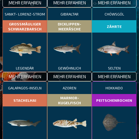
MEHR ERFAHREN
MEHR ERFAHREN
MEHR ERFAHREN
SANKT- LORENZ-STROM
GIBRALTAR
CHÖWSGÖL
GROSSMÄULIGER
DICKLIPPEN-
ZÄHRTE
SCHWARZBARSCH
MEERÄSCHE
LEGENDÄR
GEWÖHNLICH
SELTEN
MEHR ERFAHREN
MEHR ERFAHREN
MEHR ERFAHREN
GALAPAGOS-INSELN
AZOREN
HOKKAIDO
MARMOR-
STACHELHAI
PEITSCHENROCHEN
KUGELFISCH