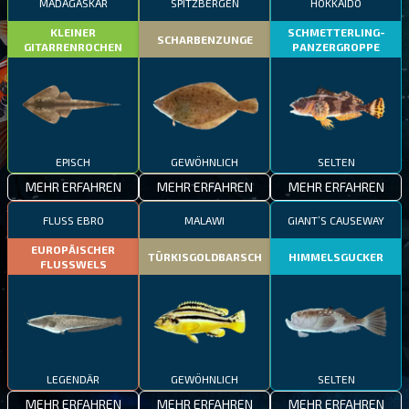
MADAGASKAR
SPITZBERGEN
HOKKAIDO
KLEINER
SCHMETTERLING-
SCHARBENZUNGE
GITARRENROCHEN
PANZERGROPPE
EPISCH
GEWÖHNLICH
SELTEN
MEHR ERFAHREN
MEHR ERFAHREN
MEHR ERFAHREN
FLUSS EBRO
MALAWI
GIANT’S CAUSEWAY
EUROPÄISCHER
TÜRKISGOLDBARSCH
HIMMELSGUCKER
FLUSSWELS
LEGENDÄR
GEWÖHNLICH
SELTEN
MEHR ERFAHREN
MEHR ERFAHREN
MEHR ERFAHREN