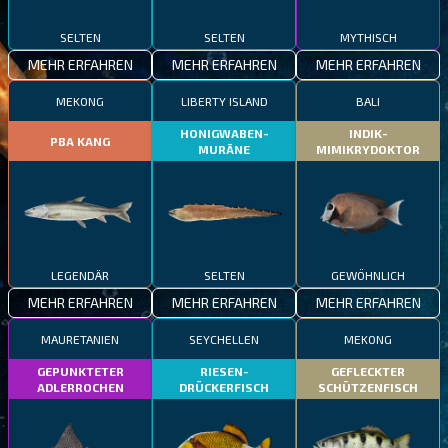
SELTEN
SELTEN
MYTHISCH
MEHR ERFAHREN
MEHR ERFAHREN
MEHR ERFAHREN
MEKONG
LIBERTY ISLAND
BALI
HONIGWABEN-
INDIK-
PBA KANG
MURÄNE
MIMIKRYDOKTOR
LEGENDÄR
SELTEN
GEWÖHNLICH
MEHR ERFAHREN
MEHR ERFAHREN
MEHR ERFAHREN
MAURETANIEN
SEYCHELLEN
MEKONG
GEPUNKTETER
RIESEN-
GEFLECKTER
ADLERROCHEN
DRÜCKERFISCH
SCHÜTZENFISCH