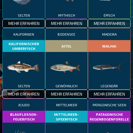
SELTEN
MYTHISCH
EPISCH
MEHR ERFAHREN
MEHR ERFAHREN
MEHR ERFAHREN
KALIFORNIEN
BODENSEE
MADEIRA
KALIFORNISCHER
AITEL
WALHAI
UMBERFISCH
SELTEN
GEWÖHNLICH
LEGENDÄR
MEHR ERFAHREN
MEHR ERFAHREN
MEHR ERFAHREN
JEJUDO
MITTELMEER
PATAGONISCHE SEEN
BLAUFLOSSEN-
MITTELMEER-
PATAGONISCHE
FEUERFISCH
SPEERFISCH
REGENBOGENFORELLE