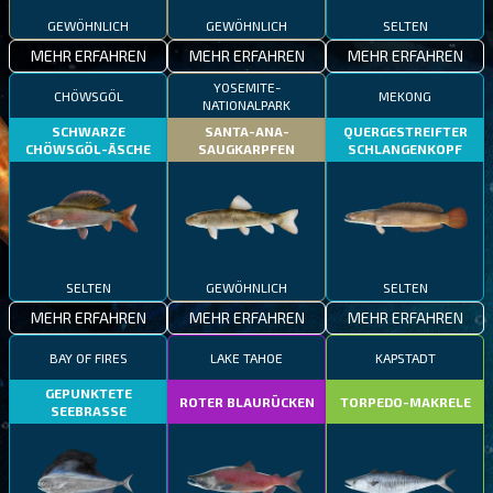
GEWÖHNLICH
GEWÖHNLICH
SELTEN
MEHR ERFAHREN
MEHR ERFAHREN
MEHR ERFAHREN
YOSEMITE-
CHÖWSGÖL
MEKONG
NATIONALPARK
SCHWARZE
SANTA-ANA-
QUERGESTREIFTER
CHÖWSGÖL-ÄSCHE
SAUGKARPFEN
SCHLANGENKOPF
SELTEN
GEWÖHNLICH
SELTEN
MEHR ERFAHREN
MEHR ERFAHREN
MEHR ERFAHREN
BAY OF FIRES
LAKE TAHOE
KAPSTADT
GEPUNKTETE
ROTER BLAURÜCKEN
TORPEDO-MAKRELE
SEEBRASSE