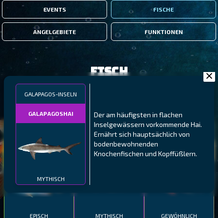
EVENTS
FISCHE
ANGELGEBIETE
FUNKTIONEN
Fisch
GALAPAGOS-INSELN
FILTER
GALAPAGOSHAI
Der am häufigsten in flachen
Inselgewässern vorkommende Hai.
MALAWI
NÖRDLICHE FJORDE
GALAPAGOS-INSELN
Ernährt sich hauptsächlich von
bodenbewohnenden
GESTRECKTER
MEXIKANISCHER
ATLANTISCHER LENG
Knochenfischen und Kopffüßlern.
SCHABEMUND-
SCHWEINSLIPPFISCH
BUNTBARSCH
MYTHISCH
EPISCH
MYTHISCH
GEWÖHNLICH