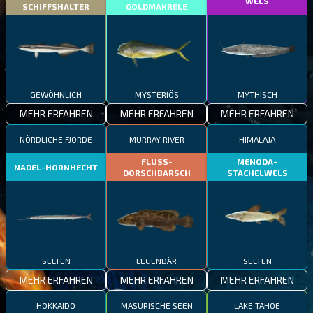
WELS
SCHIFFSHALTER
GOLDMAKRELE
GEWÖHNLICH
MYSTERIÖS
MYTHISCH
MEHR ERFAHREN
MEHR ERFAHREN
MEHR ERFAHREN
NÖRDLICHE FJORDE
MURRAY RIVER
HIMALAJA
FLUSS-
MENODA-
NADEL-HORNHECHT
DORSCHBARSCH
STACHELWELS
SELTEN
LEGENDÄR
SELTEN
MEHR ERFAHREN
MEHR ERFAHREN
MEHR ERFAHREN
HOKKAIDO
MASURISCHE SEEN
LAKE TAHOE