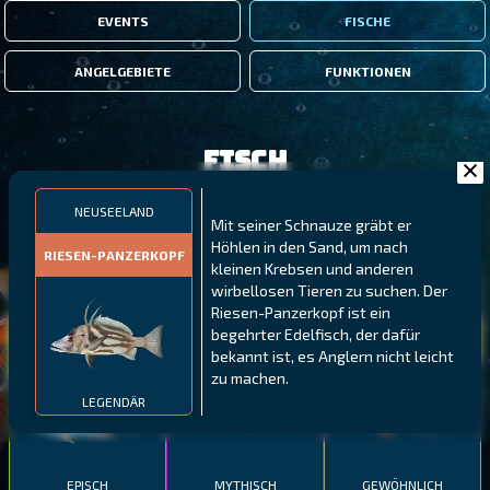
EVENTS
FISCHE
ANGELGEBIETE
FUNKTIONEN
Fisch
NEUSEELAND
FILTER
Mit seiner Schnauze gräbt er
Höhlen in den Sand, um nach
RIESEN-PANZERKOPF
kleinen Krebsen und anderen
wirbellosen Tieren zu suchen. Der
MALAWI
NÖRDLICHE FJORDE
GALAPAGOS-INSELN
Riesen-Panzerkopf ist ein
GESTRECKTER
MEXIKANISCHER
begehrter Edelfisch, der dafür
ATLANTISCHER LENG
SCHABEMUND-
SCHWEINSLIPPFISCH
bekannt ist, es Anglern nicht leicht
BUNTBARSCH
zu machen.
LEGENDÄR
EPISCH
MYTHISCH
GEWÖHNLICH