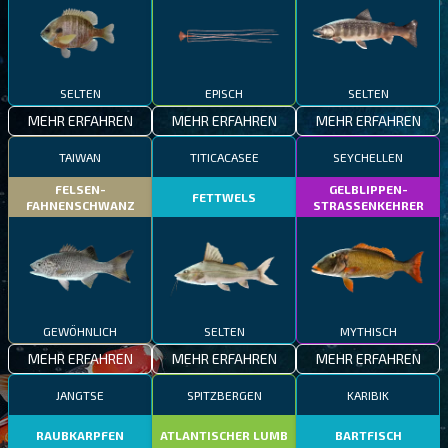
SELTEN
EPISCH
SELTEN
MEHR ERFAHREN
MEHR ERFAHREN
MEHR ERFAHREN
TAIWAN
TITICACASEE
SEYCHELLEN
FELSEN-
GELBLIPPEN-
FETTWELS
FAHNENSCHWANZ
STRASSENKEHRER
GEWÖHNLICH
SELTEN
MYTHISCH
MEHR ERFAHREN
MEHR ERFAHREN
MEHR ERFAHREN
JANGTSE
SPITZBERGEN
KARIBIK
RAUBKARPFEN
ATLANTISCHER LUMB
BARTFISCH