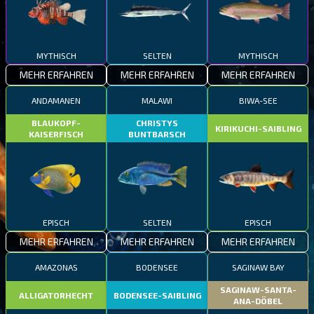
MYTHISCH
SELTEN
MYTHISCH
MEHR ERFAHREN
MEHR ERFAHREN
MEHR ERFAHREN
ANDAMANEN
MALAWI
BIWA-SEE
BLAUKOPF-
CHRISTYS
KIRIKUCHI-SAIBLING
KAISERFISCH
BUNTBARSCH
EPISCH
SELTEN
EPISCH
MEHR ERFAHREN
MEHR ERFAHREN
MEHR ERFAHREN
AMAZONAS
BODENSEE
SAGINAW BAY
SAGINAW-SANTA-
ALLIGATORHECHT
BODENSEE-SAIBLING
ANA-DÖBEL