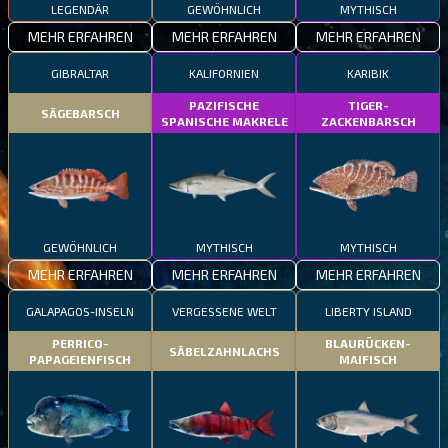
LEGENDÄR
GEWÖHNLICH
MYTHISCH
MEHR ERFAHREN
MEHR ERFAHREN
MEHR ERFAHREN
GIBRALTAR
KALIFORNIEN
KARIBIK
PAZIFISCHE
TIGER-
SÄGEBARSCH
SPANISCHE MAKRELE
ZACKENBARSCH
GEWÖHNLICH
MYTHISCH
MYTHISCH
MEHR ERFAHREN
MEHR ERFAHREN
MEHR ERFAHREN
GALAPAGOS-INSELN
VERGESSENE WELT
LIBERTY ISLAND
PERRICO-
BLAURÜCKEN-
SÄBELZAHNLACHS
PAPAGEIENFISCH
MAIFISCH