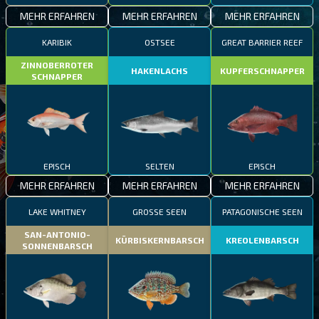
MEHR ERFAHREN
MEHR ERFAHREN
MEHR ERFAHREN
KARIBIK
OSTSEE
GREAT BARRIER REEF
ZINNOBERROTER
HAKENLACHS
KUPFERSCHNAPPER
SCHNAPPER
EPISCH
SELTEN
EPISCH
MEHR ERFAHREN
MEHR ERFAHREN
MEHR ERFAHREN
LAKE WHITNEY
GROSSE SEEN
PATAGONISCHE SEEN
SAN-ANTONIO-
KÜRBISKERNBARSCH
KREOLENBARSCH
SONNENBARSCH