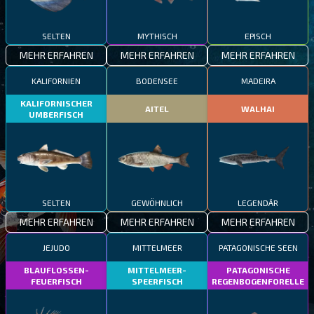
SELTEN
MYTHISCH
EPISCH
MEHR ERFAHREN
MEHR ERFAHREN
MEHR ERFAHREN
KALIFORNIEN
BODENSEE
MADEIRA
KALIFORNISCHER
AITEL
WALHAI
UMBERFISCH
SELTEN
GEWÖHNLICH
LEGENDÄR
MEHR ERFAHREN
MEHR ERFAHREN
MEHR ERFAHREN
JEJUDO
MITTELMEER
PATAGONISCHE SEEN
BLAUFLOSSEN-
MITTELMEER-
PATAGONISCHE
FEUERFISCH
SPEERFISCH
REGENBOGENFORELLE