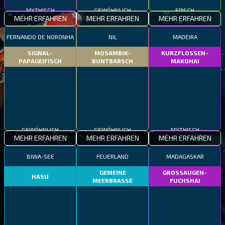
MYTHISCH
GEWÖHNLICH
EPISCH
MEHR ERFAHREN
MEHR ERFAHREN
MEHR ERFAHREN
FERNANDO DE NORONHA
NIL
MADEIRA
SIGNAL-
MOSAMBIK-
KURZFLOSSEN-
PAPAGEIFISCH
BUNTBARSCH
MAKOHAI
GEWÖHNLICH
GEWÖHNLICH
MYTHISCH
MEHR ERFAHREN
MEHR ERFAHREN
MEHR ERFAHREN
BIWA-SEE
FEUERLAND
MADAGASKAR
GEMEINE
GROSSAUGEN-
HASU
MEERBRASSE
FUCHSHAI