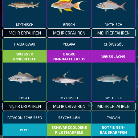
MYTHISCH
EPISCH
MYTHISCH
MEHR ERFAHREN
MEHR ERFAHREN
MEHR ERFAHREN
HAIDA GWAII
YELAPA
CHÖWSGÖL
WEISSER
BAGRE
WEISSLACHS
UMBERFISCH
PINNIMACULATUS
EPISCH
MYTHISCH
MYTHISCH
MEHR ERFAHREN
MEHR ERFAHREN
MEHR ERFAHREN
PATAGONISCHE SEEN
SEYCHELLEN
TAIWAN
SCHWARZGOLDENE
ROTFINNEN-
PUYE
PILOTMAKRELE
RAUBKARPFEN