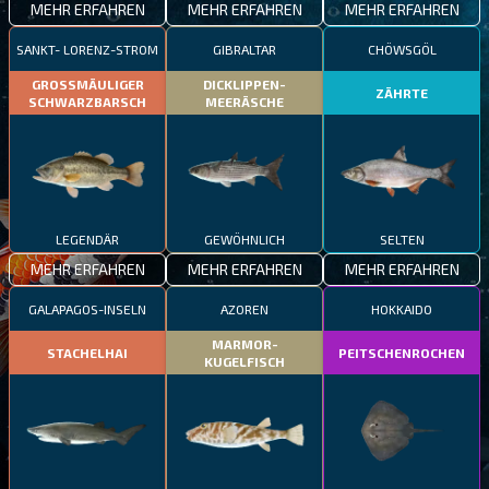
MEHR ERFAHREN
MEHR ERFAHREN
MEHR ERFAHREN
SANKT- LORENZ-STROM
GIBRALTAR
CHÖWSGÖL
GROSSMÄULIGER
DICKLIPPEN-
ZÄHRTE
SCHWARZBARSCH
MEERÄSCHE
LEGENDÄR
GEWÖHNLICH
SELTEN
MEHR ERFAHREN
MEHR ERFAHREN
MEHR ERFAHREN
GALAPAGOS-INSELN
AZOREN
HOKKAIDO
MARMOR-
STACHELHAI
PEITSCHENROCHEN
KUGELFISCH