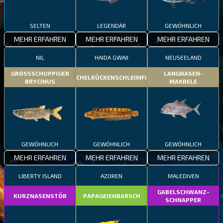
SELTEN
LEGENDÄR
GEWÖHNLICH
MEHR ERFAHREN
MEHR ERFAHREN
MEHR ERFAHREN
NIL
HAIDA GWAII
NEUSEELAND
GROSSSCHUPPIGER
LANGNASEN-
STACHELRÜCKENSCHLEIMFISCH
BRYCINUS
MAKRELE
GEWÖHNLICH
GEWÖHNLICH
GEWÖHNLICH
MEHR ERFAHREN
MEHR ERFAHREN
MEHR ERFAHREN
LIBERTY ISLAND
AZOREN
MALEDIVEN
GABELSCHWANZ-
KURZNASENSTÖR
PAPAGEIENBARSCH
SCHNAPPER