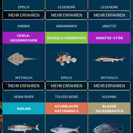
EPISCH
LEGENDÄR
LEGENDÄR
MEHR ERFAHREN
MEHR ERFAHREN
MEHR ERFAHREN
KARIBIK
ANDAMANEN
JANGTSE
CHOLA-
RUSSELS FEUERFISCH
JANGTSE-STÖR
GEIGENROCHEN
MYTHISCH
EPISCH
MYTHISCH
MEHR ERFAHREN
MEHR ERFAHREN
MEHR ERFAHREN
KENAI RIVER
TOLEDO BEND
VULKANE
AZURBLAUER
BLAUER
NJELMA
KATZENWELS
ZACKENBARSCH