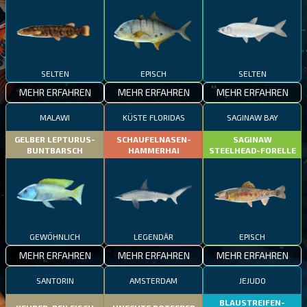
SELTEN
EPISCH
SELTEN
MEHR ERFAHREN
MEHR ERFAHREN
MEHR ERFAHREN
MALAWI
KÜSTE FLORIDAS
SAGINAW BAY
GELBER LEPTURUS-
SCHAUFELNASEN-
SAGINAW
BUNTBARSCH
HAMMERHAI
STEELHEAD-FORELLE
GEWÖHNLICH
LEGENDÄR
EPISCH
MEHR ERFAHREN
MEHR ERFAHREN
MEHR ERFAHREN
SANTORIN
AMSTERDAM
JEJUDO
BLAUSTREIFEN-