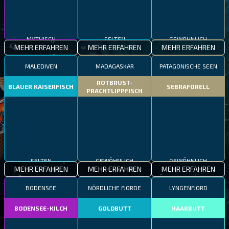
MYTHISCH
SELTEN
GEWÖHNLICH
MEHR ERFAHREN
MEHR ERFAHREN
MEHR ERFAHREN
MALEDIVEN
MADAGASKAR
PATAGONISCHE SEEN
ROTBRUST-
BLAUER KAISERFISCH
SEBRAFORELL
PRACHTLIPPFISCH
SELTEN
GEWÖHNLICH
GEWÖHNLICH
MEHR ERFAHREN
MEHR ERFAHREN
MEHR ERFAHREN
BODENSEE
NÖRDLICHE FJORDE
LYNGENFJORD
BODENSEE-KILCH
GOLDBUTT
HAARBUTT