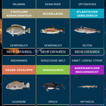
PALAWAN
KENAI RIVER
SPITZBERGEN
STACHLIGER
ATLANTISCHER
BUCKELLACHS
KANINCHENFISCH
GABELDORSCH
GEWÖHNLICH
GEWÖHNLICH
SELTEN
MEHR ERFAHREN
MEHR ERFAHREN
MEHR ERFAHREN
ANDAMANEN
VERGESSENE WELT
SANKT- LORENZ-STROM
AMERIKANISCHER
RIESEN-SÜSSLIPPE
SHONISAURUS
KNOCHENHECHT
LEGENDÄR
EPISCH
MYTHISCH