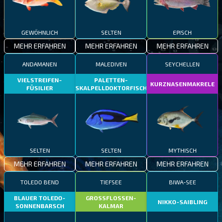
GEWÖHNLICH
SELTEN
EPISCH
MEHR ERFAHREN
MEHR ERFAHREN
MEHR ERFAHREN
ANDAMANEN
MALEDIVEN
SEYCHELLEN
VIELSTREIFEN-
PALETTEN-
KURZNASENMAKRELE
FÜSILIER
SKALPELLDOKTORFISCH
SELTEN
SELTEN
MYTHISCH
MEHR ERFAHREN
MEHR ERFAHREN
MEHR ERFAHREN
TOLEDO BEND
TIEFSEE
BIWA-SEE
BLAUER TOLEDO-
GROSSFLOSSEN-
NIKKO-SAIBLING
SONNENBARSCH
KALMAR