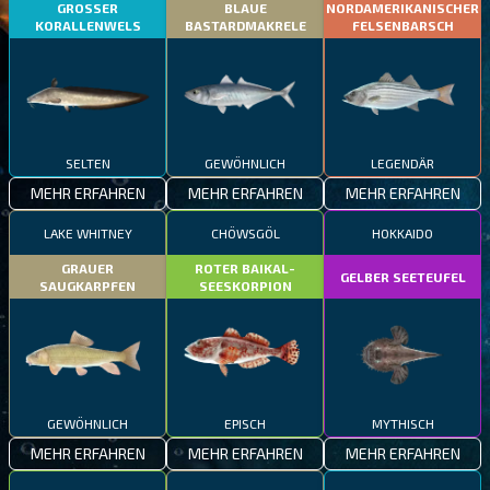
GROSSER
BLAUE
NORDAMERIKANISCHER
KORALLENWELS
BASTARDMAKRELE
FELSENBARSCH
SELTEN
GEWÖHNLICH
LEGENDÄR
MEHR ERFAHREN
MEHR ERFAHREN
MEHR ERFAHREN
LAKE WHITNEY
CHÖWSGÖL
HOKKAIDO
GRAUER
ROTER BAIKAL-
GELBER SEETEUFEL
SAUGKARPFEN
SEESKORPION
GEWÖHNLICH
EPISCH
MYTHISCH
MEHR ERFAHREN
MEHR ERFAHREN
MEHR ERFAHREN