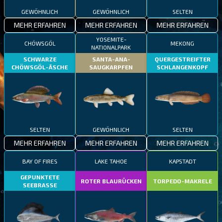
GEWÖHNLICH
GEWÖHNLICH
SELTEN
MEHR ERFAHREN
MEHR ERFAHREN
MEHR ERFAHREN
YOSEMITE-
CHÖWSGÖL
MEKONG
NATIONALPARK
SCHWARZE
SANTA-ANA-
QUERGESTREIFTER
CHÖWSGÖL-ÄSCHE
SAUGKARPFEN
SCHLANGENKOPF
SELTEN
GEWÖHNLICH
SELTEN
MEHR ERFAHREN
MEHR ERFAHREN
MEHR ERFAHREN
BAY OF FIRES
LAKE TAHOE
KAPSTADT
GEPUNKTETE
ROTER BLAURÜCKEN
TORPEDO-MAKRELE
SEEBRASSE