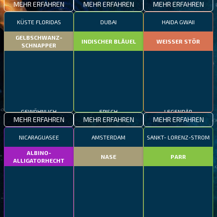
MEHR ERFAHREN
MEHR ERFAHREN
MEHR ERFAHREN
KÜSTE FLORIDAS
DUBAI
HAIDA GWAII
GELBSCHWANZ-
INDISCHER BLÄUEL
WEISSER STÖR
SCHNAPPER
GEWÖHNLICH
EPISCH
LEGENDÄR
MEHR ERFAHREN
MEHR ERFAHREN
MEHR ERFAHREN
NICARAGUASEE
AMSTERDAM
SANKT- LORENZ-STROM
ALBINO-
NASE
PARR
ALLIGATORHECHT