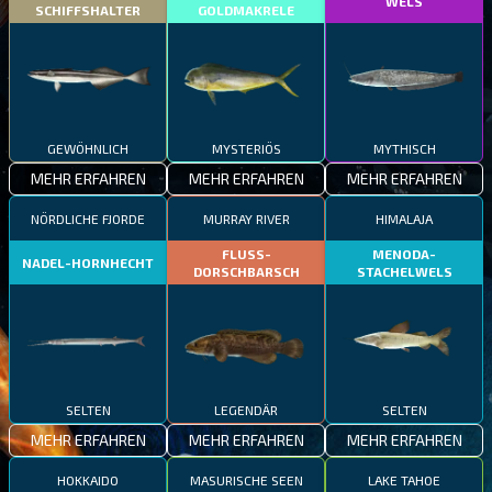
WELS
SCHIFFSHALTER
GOLDMAKRELE
GEWÖHNLICH
MYSTERIÖS
MYTHISCH
MEHR ERFAHREN
MEHR ERFAHREN
MEHR ERFAHREN
NÖRDLICHE FJORDE
MURRAY RIVER
HIMALAJA
FLUSS-
MENODA-
NADEL-HORNHECHT
DORSCHBARSCH
STACHELWELS
SELTEN
LEGENDÄR
SELTEN
MEHR ERFAHREN
MEHR ERFAHREN
MEHR ERFAHREN
HOKKAIDO
MASURISCHE SEEN
LAKE TAHOE