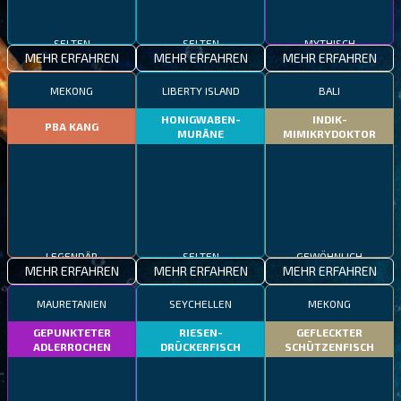
SELTEN
SELTEN
MYTHISCH
MEHR ERFAHREN
MEHR ERFAHREN
MEHR ERFAHREN
MEKONG
LIBERTY ISLAND
BALI
HONIGWABEN-
INDIK-
PBA KANG
MURÄNE
MIMIKRYDOKTOR
LEGENDÄR
SELTEN
GEWÖHNLICH
MEHR ERFAHREN
MEHR ERFAHREN
MEHR ERFAHREN
MAURETANIEN
SEYCHELLEN
MEKONG
GEPUNKTETER
RIESEN-
GEFLECKTER
ADLERROCHEN
DRÜCKERFISCH
SCHÜTZENFISCH