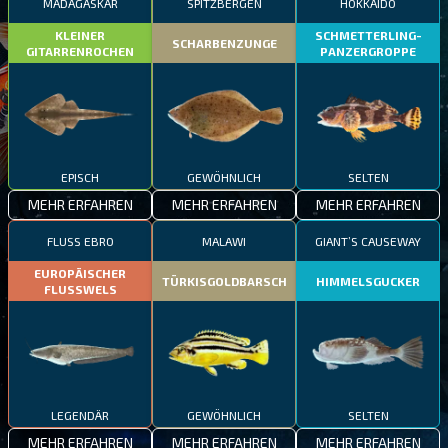
MADAGASKAR
SPITZBERGEN
HOKKAIDO
KLEINER
SCHMETTERLING-
SCHARBENZUNGE
GITARRENROCHEN
PANZERGROPPE
EPISCH
GEWÖHNLICH
SELTEN
MEHR ERFAHREN
MEHR ERFAHREN
MEHR ERFAHREN
FLUSS EBRO
MALAWI
GIANT’S CAUSEWAY
EUROPÄISCHER
TÜRKISGOLDBARSCH
HIMMELSGUCKER
FLUSSWELS
LEGENDÄR
GEWÖHNLICH
SELTEN
MEHR ERFAHREN
MEHR ERFAHREN
MEHR ERFAHREN