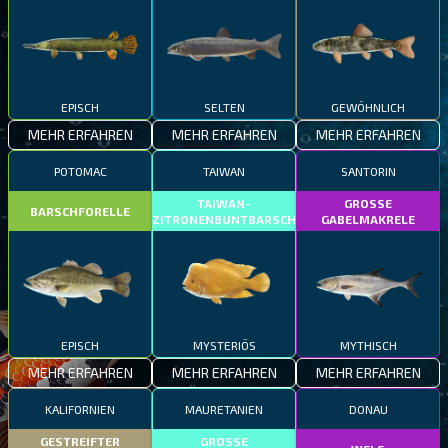
EPISCH
SELTEN
GEWÖHNLICH
MEHR ERFAHREN
MEHR ERFAHREN
MEHR ERFAHREN
POTOMAC
TAIWAN
SANTORIN
TAIWAN-
GROSSE
BARSCHFORELLE
ZITRONENBUNTBARSCH
GABELMAKRELE
EPISCH
MYSTERIÖS
MYTHISCH
MEHR ERFAHREN
MEHR ERFAHREN
MEHR ERFAHREN
KALIFORNIEN
MAURETANIEN
DONAU
GESTREIFTER
GROSSE