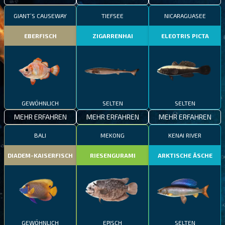
GIANT’S CAUSEWAY
TIEFSEE
NICARAGUASEE
EBERFISCH
ZIGARRENHAI
ELEOTRIS PICTA
GEWÖHNLICH
SELTEN
SELTEN
MEHR ERFAHREN
MEHR ERFAHREN
MEHR ERFAHREN
BALI
MEKONG
KENAI RIVER
DIADEM-KAISERFISCH
RIESENGURAMI
ARKTISCHE ÄSCHE
GEWÖHNLICH
EPISCH
SELTEN