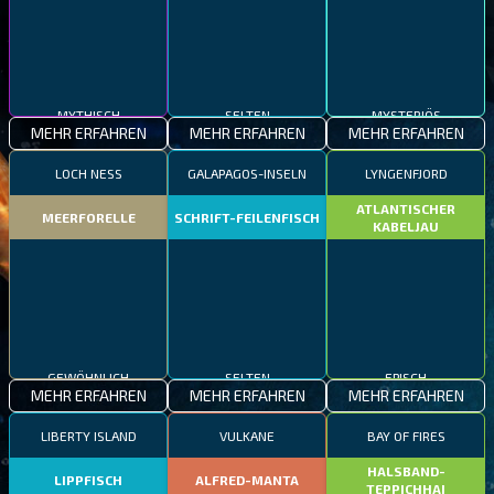
MYTHISCH
SELTEN
MYSTERIÖS
MEHR ERFAHREN
MEHR ERFAHREN
MEHR ERFAHREN
LOCH NESS
GALAPAGOS-INSELN
LYNGENFJORD
ATLANTISCHER
MEERFORELLE
SCHRIFT-FEILENFISCH
KABELJAU
GEWÖHNLICH
SELTEN
EPISCH
MEHR ERFAHREN
MEHR ERFAHREN
MEHR ERFAHREN
LIBERTY ISLAND
VULKANE
BAY OF FIRES
HALSBAND-
LIPPFISCH
ALFRED-MANTA
TEPPICHHAI