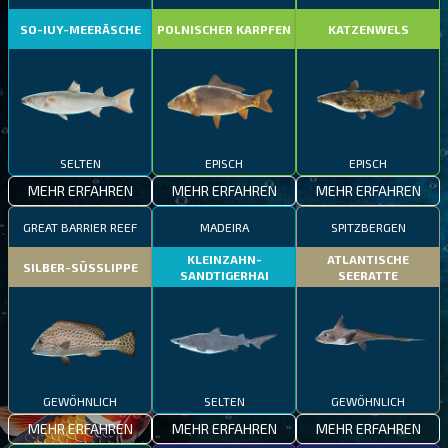
SO-IUY-MEERÄSCHE
POLNISCHER KARPFEN
KATZENWELS
SELTEN
EPISCH
EPISCH
MEHR ERFAHREN
MEHR ERFAHREN
MEHR ERFAHREN
GREAT BARRIER REEF
MADEIRA
SPITZBERGEN
KLEINZAHN-
ATLANTISCHE
SILBER-SÜSSLIPPE
SANDTIGERHAI
SEERATTE
GEWÖHNLICH
SELTEN
GEWÖHNLICH
MEHR ERFAHREN
MEHR ERFAHREN
MEHR ERFAHREN