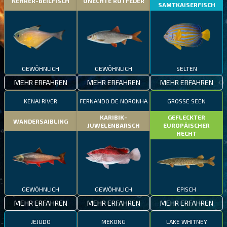
KEHRER-BEILFISCH
UNECHTE ROTFEDER
SAMTKAISERFISCH
GEWÖHNLICH
GEWÖHNLICH
SELTEN
MEHR ERFAHREN
MEHR ERFAHREN
MEHR ERFAHREN
KENAI RIVER
FERNANDO DE NORONHA
GROSSE SEEN
KARIBIK-
GEFLECKTER
WANDERSAIBLING
JUWELENBARSCH
EUROPÄISCHER
HECHT
GEWÖHNLICH
GEWÖHNLICH
EPISCH
MEHR ERFAHREN
MEHR ERFAHREN
MEHR ERFAHREN
JEJUDO
MEKONG
LAKE WHITNEY