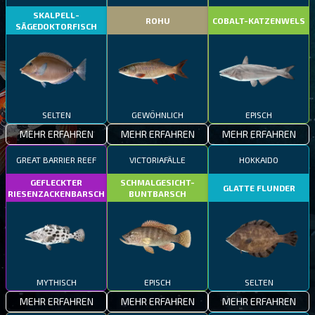
SKALPELL-
ROHU
COBALT-KATZENWELS
SÄGEDOKTORFISCH
SELTEN
GEWÖHNLICH
EPISCH
MEHR ERFAHREN
MEHR ERFAHREN
MEHR ERFAHREN
GREAT BARRIER REEF
VICTORIAFÄLLE
HOKKAIDO
GEFLECKTER
SCHMALGESICHT-
GLATTE FLUNDER
RIESENZACKENBARSCH
BUNTBARSCH
MYTHISCH
EPISCH
SELTEN
MEHR ERFAHREN
MEHR ERFAHREN
MEHR ERFAHREN