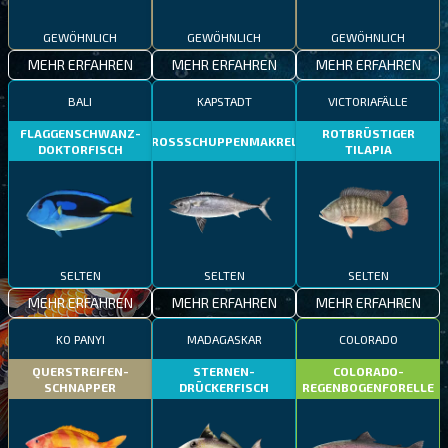
GEWÖHNLICH
GEWÖHNLICH
GEWÖHNLICH
MEHR ERFAHREN
MEHR ERFAHREN
MEHR ERFAHREN
BALI
KAPSTADT
VICTORIAFÄLLE
FLAGGENSCHWANZ-
ROTBRÜSTIGER
GROSSSCHUPPENMAKRELE
DOKTORFISCH
TILAPIA
SELTEN
SELTEN
SELTEN
MEHR ERFAHREN
MEHR ERFAHREN
MEHR ERFAHREN
KO PANYI
MADAGASKAR
COLORADO
QUERSTREIFEN-
STERNEN-
COLORADO-
SCHNAPPER
DRÜCKERFISCH
REGENBOGENFORELLE