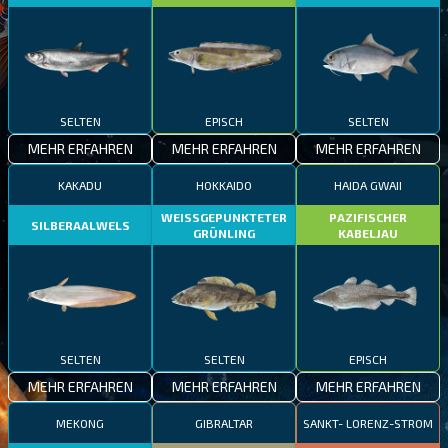
SELTEN
EPISCH
SELTEN
MEHR ERFAHREN
MEHR ERFAHREN
MEHR ERFAHREN
KAKADU
HOKKAIDO
HAIDA GWAII
WEISSGEPUNKTETER
PAZIFISCHER
SILBERAALWELS
GRÜNLING
KABELJAU
SELTEN
SELTEN
EPISCH
MEHR ERFAHREN
MEHR ERFAHREN
MEHR ERFAHREN
MEKONG
GIBRALTAR
SANKT- LORENZ-STROM