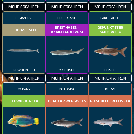
MEHR ERFAHREN
MEHR ERFAHREN
MEHR ERFAHREN
GIBRALTAR
FEUERLAND
LAKE TAHOE
BREITNASEN-
GEPUNKTETER
TOBIASFISCH
KAMMZÄHNERHAI
GABELWELS
GEWÖHNLICH
MYTHISCH
EPISCH
MEHR ERFAHREN
MEHR ERFAHREN
MEHR ERFAHREN
KO PANYI
POTOMAC
DUBAI
CLOWN-JUNKER
BLAUER ZWERGWELS
RIESENFEDERFLOSSER