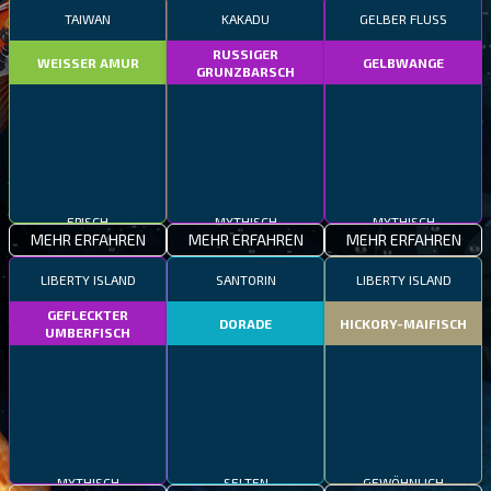
TAIWAN
KAKADU
GELBER FLUSS
RUSSIGER
WEISSER AMUR
GELBWANGE
GRUNZBARSCH
EPISCH
MYTHISCH
MYTHISCH
MEHR ERFAHREN
MEHR ERFAHREN
MEHR ERFAHREN
LIBERTY ISLAND
SANTORIN
LIBERTY ISLAND
GEFLECKTER
DORADE
HICKORY-MAIFISCH
UMBERFISCH
MYTHISCH
SELTEN
GEWÖHNLICH