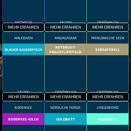
MYTHISCH
SELTEN
GEWÖHNLICH
MEHR ERFAHREN
MEHR ERFAHREN
MEHR ERFAHREN
MALEDIVEN
MADAGASKAR
PATAGONISCHE SEEN
ROTBRUST-
BLAUER KAISERFISCH
SEBRAFORELL
PRACHTLIPPFISCH
SELTEN
GEWÖHNLICH
GEWÖHNLICH
MEHR ERFAHREN
MEHR ERFAHREN
MEHR ERFAHREN
BODENSEE
NÖRDLICHE FJORDE
LYNGENFJORD
BODENSEE-KILCH
GOLDBUTT
HAARBUTT