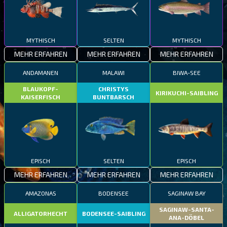
MYTHISCH
SELTEN
MYTHISCH
MEHR ERFAHREN
MEHR ERFAHREN
MEHR ERFAHREN
ANDAMANEN
MALAWI
BIWA-SEE
BLAUKOPF-
CHRISTYS
KIRIKUCHI-SAIBLING
KAISERFISCH
BUNTBARSCH
EPISCH
SELTEN
EPISCH
MEHR ERFAHREN
MEHR ERFAHREN
MEHR ERFAHREN
AMAZONAS
BODENSEE
SAGINAW BAY
SAGINAW-SANTA-
ALLIGATORHECHT
BODENSEE-SAIBLING
ANA-DÖBEL