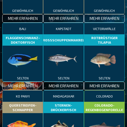
GEWÖHNLICH
GEWÖHNLICH
GEWÖHNLICH
MEHR ERFAHREN
MEHR ERFAHREN
MEHR ERFAHREN
BALI
KAPSTADT
VICTORIAFÄLLE
FLAGGENSCHWANZ-
ROTBRÜSTIGER
GROSSSCHUPPENMAKRELE
DOKTORFISCH
TILAPIA
SELTEN
SELTEN
SELTEN
MEHR ERFAHREN
MEHR ERFAHREN
MEHR ERFAHREN
KO PANYI
MADAGASKAR
COLORADO
QUERSTREIFEN-
STERNEN-
COLORADO-
SCHNAPPER
DRÜCKERFISCH
REGENBOGENFORELLE