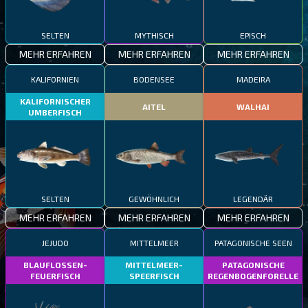
SELTEN
MYTHISCH
EPISCH
MEHR ERFAHREN
MEHR ERFAHREN
MEHR ERFAHREN
KALIFORNIEN
BODENSEE
MADEIRA
KALIFORNISCHER
AITEL
WALHAI
UMBERFISCH
SELTEN
GEWÖHNLICH
LEGENDÄR
MEHR ERFAHREN
MEHR ERFAHREN
MEHR ERFAHREN
JEJUDO
MITTELMEER
PATAGONISCHE SEEN
BLAUFLOSSEN-
MITTELMEER-
PATAGONISCHE
FEUERFISCH
SPEERFISCH
REGENBOGENFORELLE