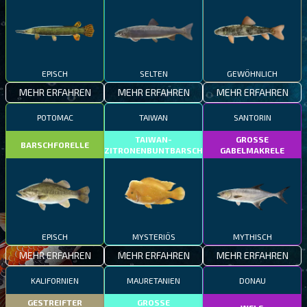
EPISCH
SELTEN
GEWÖHNLICH
MEHR ERFAHREN
MEHR ERFAHREN
MEHR ERFAHREN
POTOMAC
TAIWAN
SANTORIN
TAIWAN-
GROSSE
BARSCHFORELLE
ZITRONENBUNTBARSCH
GABELMAKRELE
EPISCH
MYSTERIÖS
MYTHISCH
MEHR ERFAHREN
MEHR ERFAHREN
MEHR ERFAHREN
KALIFORNIEN
MAURETANIEN
DONAU
GESTREIFTER
GROSSE