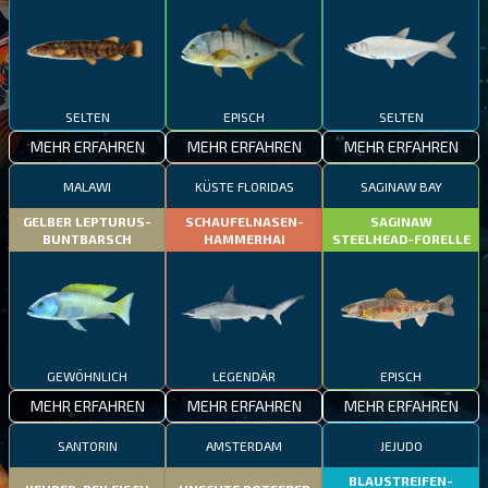
SELTEN
EPISCH
SELTEN
MEHR ERFAHREN
MEHR ERFAHREN
MEHR ERFAHREN
MALAWI
KÜSTE FLORIDAS
SAGINAW BAY
GELBER LEPTURUS-
SCHAUFELNASEN-
SAGINAW
BUNTBARSCH
HAMMERHAI
STEELHEAD-FORELLE
GEWÖHNLICH
LEGENDÄR
EPISCH
MEHR ERFAHREN
MEHR ERFAHREN
MEHR ERFAHREN
SANTORIN
AMSTERDAM
JEJUDO
BLAUSTREIFEN-