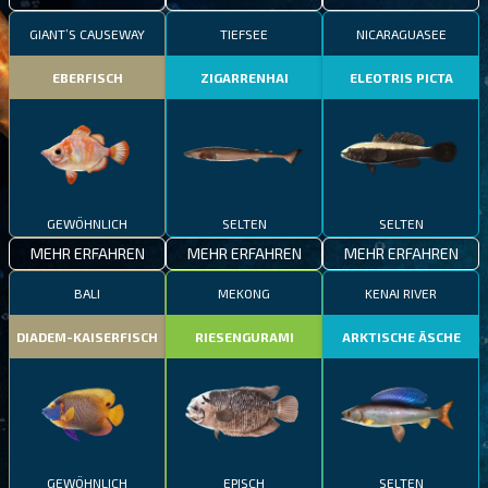
GIANT’S CAUSEWAY
TIEFSEE
NICARAGUASEE
EBERFISCH
ZIGARRENHAI
ELEOTRIS PICTA
GEWÖHNLICH
SELTEN
SELTEN
MEHR ERFAHREN
MEHR ERFAHREN
MEHR ERFAHREN
BALI
MEKONG
KENAI RIVER
DIADEM-KAISERFISCH
RIESENGURAMI
ARKTISCHE ÄSCHE
GEWÖHNLICH
EPISCH
SELTEN