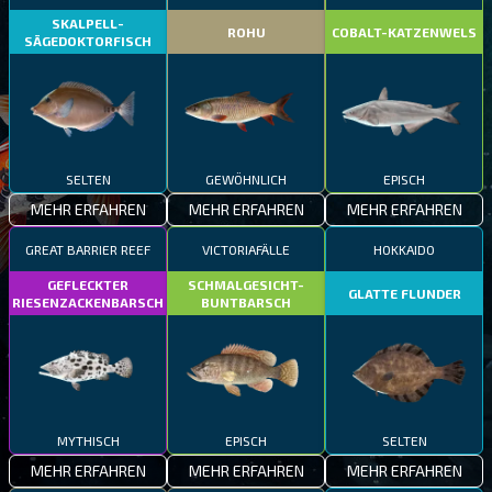
SKALPELL-
ROHU
COBALT-KATZENWELS
SÄGEDOKTORFISCH
SELTEN
GEWÖHNLICH
EPISCH
MEHR ERFAHREN
MEHR ERFAHREN
MEHR ERFAHREN
GREAT BARRIER REEF
VICTORIAFÄLLE
HOKKAIDO
GEFLECKTER
SCHMALGESICHT-
GLATTE FLUNDER
RIESENZACKENBARSCH
BUNTBARSCH
MYTHISCH
EPISCH
SELTEN
MEHR ERFAHREN
MEHR ERFAHREN
MEHR ERFAHREN