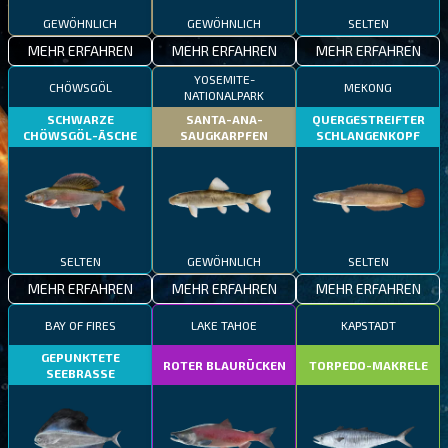
GEWÖHNLICH
GEWÖHNLICH
SELTEN
MEHR ERFAHREN
MEHR ERFAHREN
MEHR ERFAHREN
YOSEMITE-
CHÖWSGÖL
MEKONG
NATIONALPARK
SCHWARZE
SANTA-ANA-
QUERGESTREIFTER
CHÖWSGÖL-ÄSCHE
SAUGKARPFEN
SCHLANGENKOPF
SELTEN
GEWÖHNLICH
SELTEN
MEHR ERFAHREN
MEHR ERFAHREN
MEHR ERFAHREN
BAY OF FIRES
LAKE TAHOE
KAPSTADT
GEPUNKTETE
ROTER BLAURÜCKEN
TORPEDO-MAKRELE
SEEBRASSE