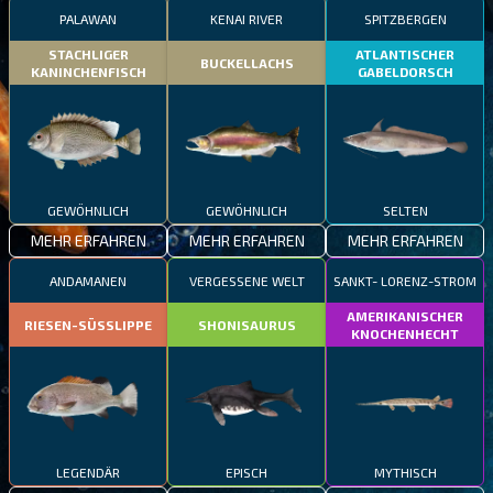
PALAWAN
KENAI RIVER
SPITZBERGEN
STACHLIGER
ATLANTISCHER
BUCKELLACHS
KANINCHENFISCH
GABELDORSCH
GEWÖHNLICH
GEWÖHNLICH
SELTEN
MEHR ERFAHREN
MEHR ERFAHREN
MEHR ERFAHREN
ANDAMANEN
VERGESSENE WELT
SANKT- LORENZ-STROM
AMERIKANISCHER
RIESEN-SÜSSLIPPE
SHONISAURUS
KNOCHENHECHT
LEGENDÄR
EPISCH
MYTHISCH