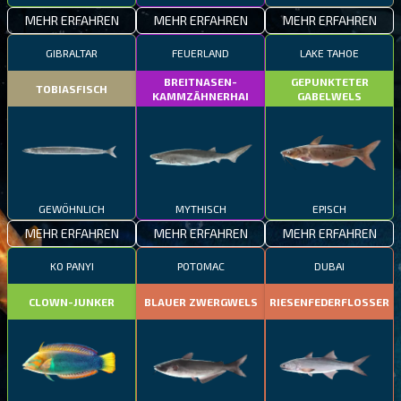
MEHR ERFAHREN
MEHR ERFAHREN
MEHR ERFAHREN
GIBRALTAR
FEUERLAND
LAKE TAHOE
BREITNASEN-
GEPUNKTETER
TOBIASFISCH
KAMMZÄHNERHAI
GABELWELS
GEWÖHNLICH
MYTHISCH
EPISCH
MEHR ERFAHREN
MEHR ERFAHREN
MEHR ERFAHREN
KO PANYI
POTOMAC
DUBAI
CLOWN-JUNKER
BLAUER ZWERGWELS
RIESENFEDERFLOSSER