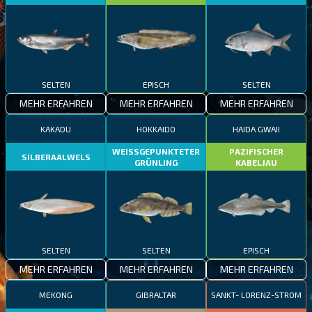
SELTEN
EPISCH
SELTEN
MEHR ERFAHREN
MEHR ERFAHREN
MEHR ERFAHREN
KAKADU
HOKKAIDO
HAIDA GWAII
WEISSGEPUNKTETER
PAZIFISCHER
SILBERAALWELS
GRÜNLING
KABELJAU
SELTEN
SELTEN
EPISCH
MEHR ERFAHREN
MEHR ERFAHREN
MEHR ERFAHREN
MEKONG
GIBRALTAR
SANKT- LORENZ-STROM