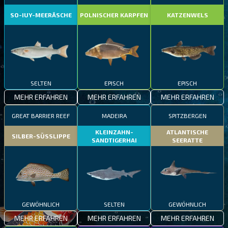
SO-IUY-MEERÄSCHE
POLNISCHER KARPFEN
KATZENWELS
SELTEN
EPISCH
EPISCH
MEHR ERFAHREN
MEHR ERFAHREN
MEHR ERFAHREN
GREAT BARRIER REEF
MADEIRA
SPITZBERGEN
KLEINZAHN-
ATLANTISCHE
SILBER-SÜSSLIPPE
SANDTIGERHAI
SEERATTE
GEWÖHNLICH
SELTEN
GEWÖHNLICH
MEHR ERFAHREN
MEHR ERFAHREN
MEHR ERFAHREN