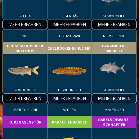
SELTEN
LEGENDÄR
GEWÖHNLICH
MEHR ERFAHREN
MEHR ERFAHREN
MEHR ERFAHREN
NIL
HAIDA GWAII
NEUSEELAND
GROSSSCHUPPIGER
LANGNASEN-
STACHELRÜCKENSCHLEIMFISCH
BRYCINUS
MAKRELE
GEWÖHNLICH
GEWÖHNLICH
GEWÖHNLICH
MEHR ERFAHREN
MEHR ERFAHREN
MEHR ERFAHREN
LIBERTY ISLAND
AZOREN
MALEDIVEN
GABELSCHWANZ-
KURZNASENSTÖR
PAPAGEIENBARSCH
SCHNAPPER