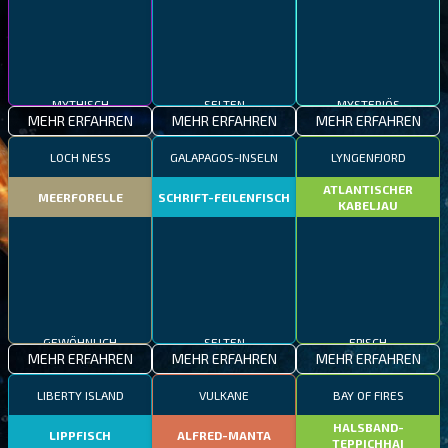
MYTHISCH
SELTEN
MYSTERIÖS
MEHR ERFAHREN
MEHR ERFAHREN
MEHR ERFAHREN
LOCH NESS
GALAPAGOS-INSELN
LYNGENFJORD
ATLANTISCHER
MEERFORELLE
SCHRIFT-FEILENFISCH
KABELJAU
GEWÖHNLICH
SELTEN
EPISCH
MEHR ERFAHREN
MEHR ERFAHREN
MEHR ERFAHREN
LIBERTY ISLAND
VULKANE
BAY OF FIRES
HALSBAND-
LIPPFISCH
ALFRED-MANTA
TEPPICHHAI