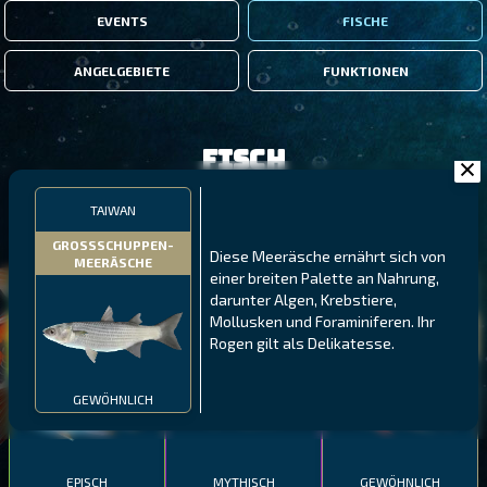
EVENTS
FISCHE
ANGELGEBIETE
FUNKTIONEN
Fisch
TAIWAN
FILTER
GROSSSCHUPPEN-
Diese Meeräsche ernährt sich von
MEERÄSCHE
einer breiten Palette an Nahrung,
MALAWI
NÖRDLICHE FJORDE
GALAPAGOS-INSELN
darunter Algen, Krebstiere,
Mollusken und Foraminiferen. Ihr
GESTRECKTER
MEXIKANISCHER
ATLANTISCHER LENG
Rogen gilt als Delikatesse.
SCHABEMUND-
SCHWEINSLIPPFISCH
BUNTBARSCH
GEWÖHNLICH
EPISCH
MYTHISCH
GEWÖHNLICH