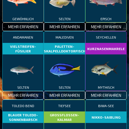
GEWÖHNLICH
SELTEN
EPISCH
MEHR ERFAHREN
MEHR ERFAHREN
MEHR ERFAHREN
ANDAMANEN
MALEDIVEN
SEYCHELLEN
VIELSTREIFEN-
PALETTEN-
KURZNASENMAKRELE
FÜSILIER
SKALPELLDOKTORFISCH
SELTEN
SELTEN
MYTHISCH
MEHR ERFAHREN
MEHR ERFAHREN
MEHR ERFAHREN
TOLEDO BEND
TIEFSEE
BIWA-SEE
BLAUER TOLEDO-
GROSSFLOSSEN-
NIKKO-SAIBLING
SONNENBARSCH
KALMAR