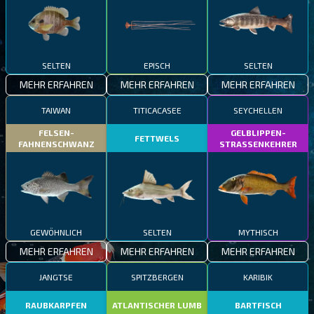
SELTEN
EPISCH
SELTEN
MEHR ERFAHREN
MEHR ERFAHREN
MEHR ERFAHREN
TAIWAN
TITICACASEE
SEYCHELLEN
FELSEN-
GELBLIPPEN-
FETTWELS
FAHNENSCHWANZ
STRASSENKEHRER
GEWÖHNLICH
SELTEN
MYTHISCH
MEHR ERFAHREN
MEHR ERFAHREN
MEHR ERFAHREN
JANGTSE
SPITZBERGEN
KARIBIK
RAUBKARPFEN
ATLANTISCHER LUMB
BARTFISCH