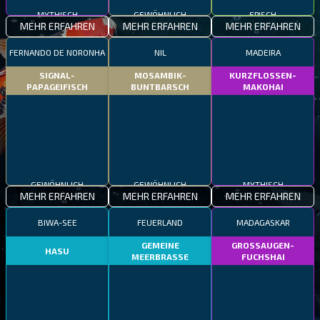
MYTHISCH
GEWÖHNLICH
EPISCH
MEHR ERFAHREN
MEHR ERFAHREN
MEHR ERFAHREN
FERNANDO DE NORONHA
NIL
MADEIRA
SIGNAL-
MOSAMBIK-
KURZFLOSSEN-
PAPAGEIFISCH
BUNTBARSCH
MAKOHAI
GEWÖHNLICH
GEWÖHNLICH
MYTHISCH
MEHR ERFAHREN
MEHR ERFAHREN
MEHR ERFAHREN
BIWA-SEE
FEUERLAND
MADAGASKAR
GEMEINE
GROSSAUGEN-
HASU
MEERBRASSE
FUCHSHAI