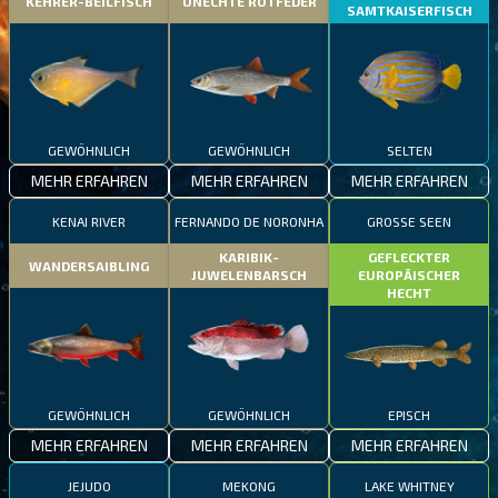
KEHRER-BEILFISCH
UNECHTE ROTFEDER
SAMTKAISERFISCH
GEWÖHNLICH
GEWÖHNLICH
SELTEN
MEHR ERFAHREN
MEHR ERFAHREN
MEHR ERFAHREN
KENAI RIVER
FERNANDO DE NORONHA
GROSSE SEEN
KARIBIK-
GEFLECKTER
WANDERSAIBLING
JUWELENBARSCH
EUROPÄISCHER
HECHT
GEWÖHNLICH
GEWÖHNLICH
EPISCH
MEHR ERFAHREN
MEHR ERFAHREN
MEHR ERFAHREN
JEJUDO
MEKONG
LAKE WHITNEY