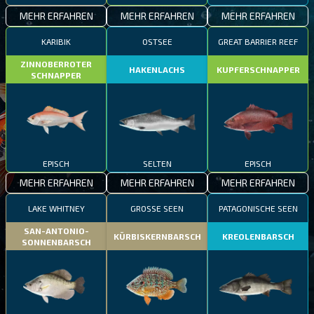
MEHR ERFAHREN
MEHR ERFAHREN
MEHR ERFAHREN
KARIBIK
OSTSEE
GREAT BARRIER REEF
ZINNOBERROTER
HAKENLACHS
KUPFERSCHNAPPER
SCHNAPPER
EPISCH
SELTEN
EPISCH
MEHR ERFAHREN
MEHR ERFAHREN
MEHR ERFAHREN
LAKE WHITNEY
GROSSE SEEN
PATAGONISCHE SEEN
SAN-ANTONIO-
KÜRBISKERNBARSCH
KREOLENBARSCH
SONNENBARSCH