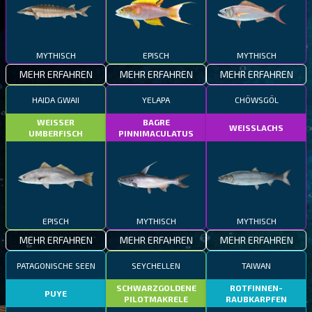
MYTHISCH
EPISCH
MYTHISCH
MEHR ERFAHREN
MEHR ERFAHREN
MEHR ERFAHREN
HAIDA GWAII
YELAPA
CHÖWSGÖL
WEISSER
BAGRE
WEISSLACHS
UMBERFISCH
PINNIMACULATUS
EPISCH
MYTHISCH
MYTHISCH
MEHR ERFAHREN
MEHR ERFAHREN
MEHR ERFAHREN
PATAGONISCHE SEEN
SEYCHELLEN
TAIWAN
SCHWARZGOLDENE
ROTFINNEN-
PUYE
PILOTMAKRELE
RAUBKARPFEN