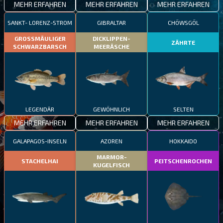
MEHR ERFAHREN
MEHR ERFAHREN
MEHR ERFAHREN
SANKT- LORENZ-STROM
GIBRALTAR
CHÖWSGÖL
GROSSMÄULIGER
DICKLIPPEN-
ZÄHRTE
SCHWARZBARSCH
MEERÄSCHE
LEGENDÄR
GEWÖHNLICH
SELTEN
MEHR ERFAHREN
MEHR ERFAHREN
MEHR ERFAHREN
GALAPAGOS-INSELN
AZOREN
HOKKAIDO
MARMOR-
STACHELHAI
PEITSCHENROCHEN
KUGELFISCH