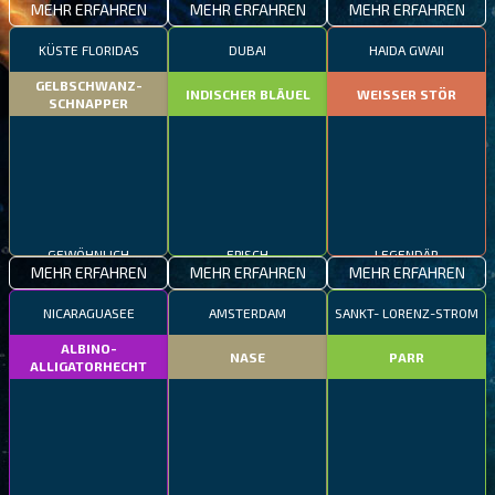
MEHR ERFAHREN
MEHR ERFAHREN
MEHR ERFAHREN
KÜSTE FLORIDAS
DUBAI
HAIDA GWAII
GELBSCHWANZ-
INDISCHER BLÄUEL
WEISSER STÖR
SCHNAPPER
GEWÖHNLICH
EPISCH
LEGENDÄR
MEHR ERFAHREN
MEHR ERFAHREN
MEHR ERFAHREN
NICARAGUASEE
AMSTERDAM
SANKT- LORENZ-STROM
ALBINO-
NASE
PARR
ALLIGATORHECHT