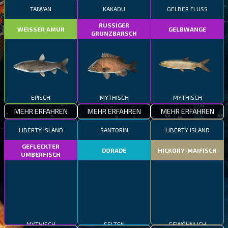
TAIWAN
KAKADU
GELBER FLUSS
RUSSIGER
WEISSER AMUR
GELBWANGE
GRUNZBARSCH
EPISCH
MYTHISCH
MYTHISCH
MEHR ERFAHREN
MEHR ERFAHREN
MEHR ERFAHREN
LIBERTY ISLAND
SANTORIN
LIBERTY ISLAND
GEFLECKTER
DORADE
HICKORY-MAIFISCH
UMBERFISCH
MYTHISCH
SELTEN
GEWÖHNLICH