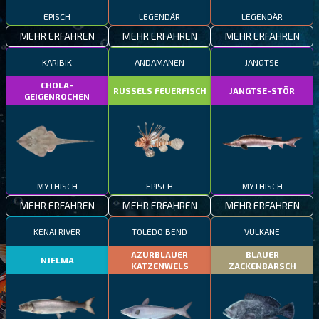
EPISCH
LEGENDÄR
LEGENDÄR
MEHR ERFAHREN
MEHR ERFAHREN
MEHR ERFAHREN
KARIBIK
ANDAMANEN
JANGTSE
CHOLA-
RUSSELS FEUERFISCH
JANGTSE-STÖR
GEIGENROCHEN
MYTHISCH
EPISCH
MYTHISCH
MEHR ERFAHREN
MEHR ERFAHREN
MEHR ERFAHREN
KENAI RIVER
TOLEDO BEND
VULKANE
AZURBLAUER
BLAUER
NJELMA
KATZENWELS
ZACKENBARSCH