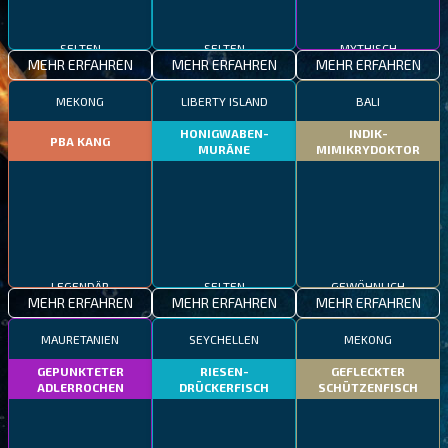
SELTEN
SELTEN
MYTHISCH
MEHR ERFAHREN
MEHR ERFAHREN
MEHR ERFAHREN
MEKONG
LIBERTY ISLAND
BALI
HONIGWABEN-
INDIK-
PBA KANG
MURÄNE
MIMIKRYDOKTOR
LEGENDÄR
SELTEN
GEWÖHNLICH
MEHR ERFAHREN
MEHR ERFAHREN
MEHR ERFAHREN
MAURETANIEN
SEYCHELLEN
MEKONG
GEPUNKTETER
RIESEN-
GEFLECKTER
ADLERROCHEN
DRÜCKERFISCH
SCHÜTZENFISCH