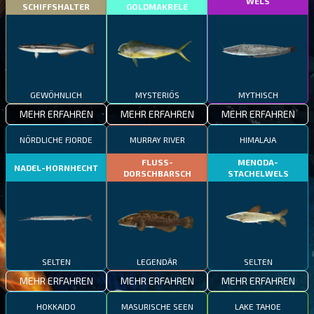
WELS
SCHIFFSHALTER
GOLDMAKRELE
GEWÖHNLICH
MYSTERIÖS
MYTHISCH
MEHR ERFAHREN
MEHR ERFAHREN
MEHR ERFAHREN
NÖRDLICHE FJORDE
MURRAY RIVER
HIMALAJA
FLUSS-
MENODA-
NADEL-HORNHECHT
DORSCHBARSCH
STACHELWELS
SELTEN
LEGENDÄR
SELTEN
MEHR ERFAHREN
MEHR ERFAHREN
MEHR ERFAHREN
HOKKAIDO
MASURISCHE SEEN
LAKE TAHOE