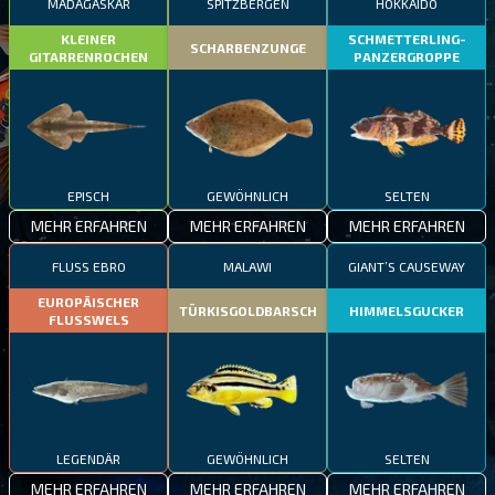
MADAGASKAR
SPITZBERGEN
HOKKAIDO
KLEINER
SCHMETTERLING-
SCHARBENZUNGE
GITARRENROCHEN
PANZERGROPPE
EPISCH
GEWÖHNLICH
SELTEN
MEHR ERFAHREN
MEHR ERFAHREN
MEHR ERFAHREN
FLUSS EBRO
MALAWI
GIANT’S CAUSEWAY
EUROPÄISCHER
TÜRKISGOLDBARSCH
HIMMELSGUCKER
FLUSSWELS
LEGENDÄR
GEWÖHNLICH
SELTEN
MEHR ERFAHREN
MEHR ERFAHREN
MEHR ERFAHREN