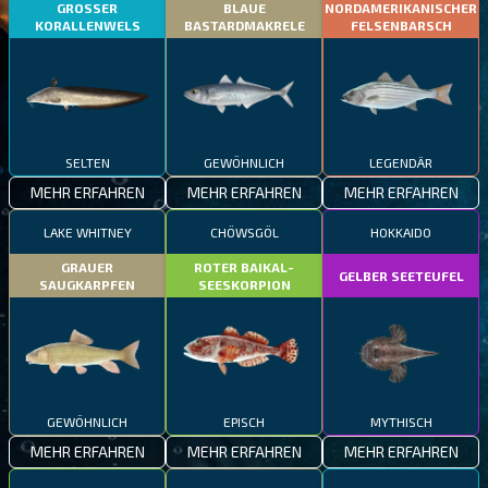
GROSSER
BLAUE
NORDAMERIKANISCHER
KORALLENWELS
BASTARDMAKRELE
FELSENBARSCH
SELTEN
GEWÖHNLICH
LEGENDÄR
MEHR ERFAHREN
MEHR ERFAHREN
MEHR ERFAHREN
LAKE WHITNEY
CHÖWSGÖL
HOKKAIDO
GRAUER
ROTER BAIKAL-
GELBER SEETEUFEL
SAUGKARPFEN
SEESKORPION
GEWÖHNLICH
EPISCH
MYTHISCH
MEHR ERFAHREN
MEHR ERFAHREN
MEHR ERFAHREN