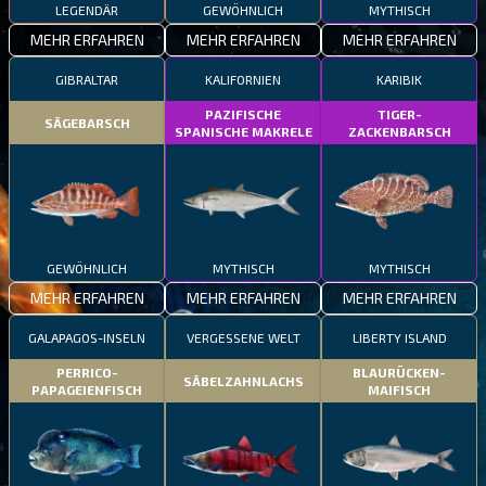
LEGENDÄR
GEWÖHNLICH
MYTHISCH
MEHR ERFAHREN
MEHR ERFAHREN
MEHR ERFAHREN
GIBRALTAR
KALIFORNIEN
KARIBIK
PAZIFISCHE
TIGER-
SÄGEBARSCH
SPANISCHE MAKRELE
ZACKENBARSCH
GEWÖHNLICH
MYTHISCH
MYTHISCH
MEHR ERFAHREN
MEHR ERFAHREN
MEHR ERFAHREN
GALAPAGOS-INSELN
VERGESSENE WELT
LIBERTY ISLAND
PERRICO-
BLAURÜCKEN-
SÄBELZAHNLACHS
PAPAGEIENFISCH
MAIFISCH