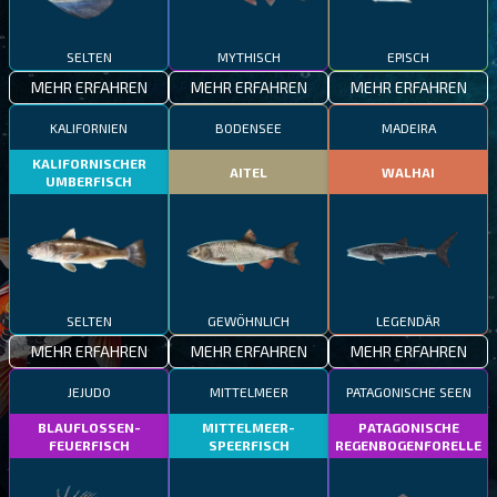
SELTEN
MYTHISCH
EPISCH
MEHR ERFAHREN
MEHR ERFAHREN
MEHR ERFAHREN
KALIFORNIEN
BODENSEE
MADEIRA
KALIFORNISCHER
AITEL
WALHAI
UMBERFISCH
SELTEN
GEWÖHNLICH
LEGENDÄR
MEHR ERFAHREN
MEHR ERFAHREN
MEHR ERFAHREN
JEJUDO
MITTELMEER
PATAGONISCHE SEEN
BLAUFLOSSEN-
MITTELMEER-
PATAGONISCHE
FEUERFISCH
SPEERFISCH
REGENBOGENFORELLE