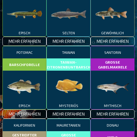
EPISCH
SELTEN
GEWÖHNLICH
MEHR ERFAHREN
MEHR ERFAHREN
MEHR ERFAHREN
POTOMAC
TAIWAN
SANTORIN
TAIWAN-
GROSSE
BARSCHFORELLE
ZITRONENBUNTBARSCH
GABELMAKRELE
EPISCH
MYSTERIÖS
MYTHISCH
MEHR ERFAHREN
MEHR ERFAHREN
MEHR ERFAHREN
KALIFORNIEN
MAURETANIEN
DONAU
GESTREIFTER
GROSSE