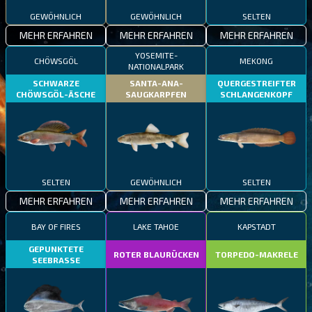
GEWÖHNLICH
GEWÖHNLICH
SELTEN
MEHR ERFAHREN
MEHR ERFAHREN
MEHR ERFAHREN
YOSEMITE-
CHÖWSGÖL
MEKONG
NATIONALPARK
SCHWARZE
SANTA-ANA-
QUERGESTREIFTER
CHÖWSGÖL-ÄSCHE
SAUGKARPFEN
SCHLANGENKOPF
SELTEN
GEWÖHNLICH
SELTEN
MEHR ERFAHREN
MEHR ERFAHREN
MEHR ERFAHREN
BAY OF FIRES
LAKE TAHOE
KAPSTADT
GEPUNKTETE
ROTER BLAURÜCKEN
TORPEDO-MAKRELE
SEEBRASSE