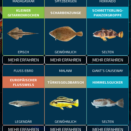
MADAGASKAR
SPITZBERGEN
HOKKAIDO
KLEINER
SCHMETTERLING-
SCHARBENZUNGE
GITARRENROCHEN
PANZERGROPPE
EPISCH
GEWÖHNLICH
SELTEN
MEHR ERFAHREN
MEHR ERFAHREN
MEHR ERFAHREN
FLUSS EBRO
MALAWI
GIANT’S CAUSEWAY
EUROPÄISCHER
TÜRKISGOLDBARSCH
HIMMELSGUCKER
FLUSSWELS
LEGENDÄR
GEWÖHNLICH
SELTEN
MEHR ERFAHREN
MEHR ERFAHREN
MEHR ERFAHREN