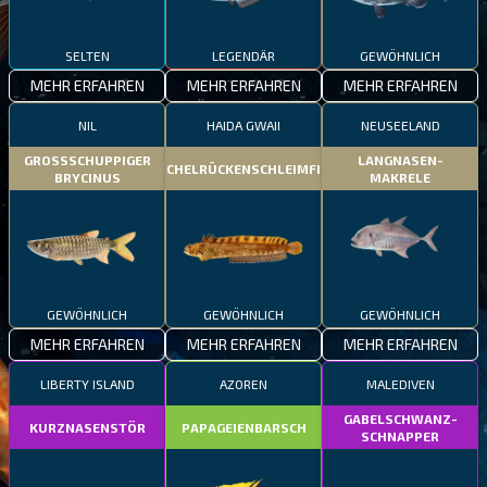
SELTEN
LEGENDÄR
GEWÖHNLICH
MEHR ERFAHREN
MEHR ERFAHREN
MEHR ERFAHREN
NIL
HAIDA GWAII
NEUSEELAND
GROSSSCHUPPIGER
LANGNASEN-
STACHELRÜCKENSCHLEIMFISCH
BRYCINUS
MAKRELE
GEWÖHNLICH
GEWÖHNLICH
GEWÖHNLICH
MEHR ERFAHREN
MEHR ERFAHREN
MEHR ERFAHREN
LIBERTY ISLAND
AZOREN
MALEDIVEN
GABELSCHWANZ-
KURZNASENSTÖR
PAPAGEIENBARSCH
SCHNAPPER