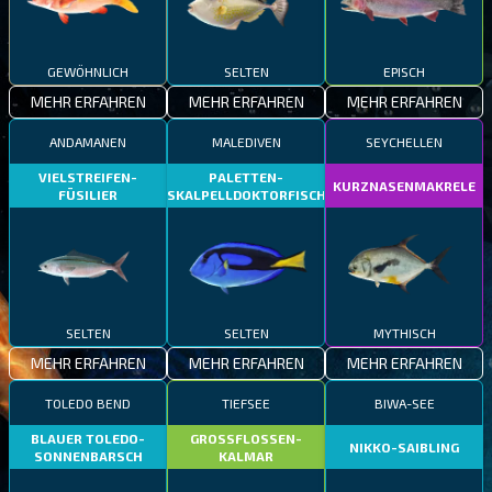
GEWÖHNLICH
SELTEN
EPISCH
MEHR ERFAHREN
MEHR ERFAHREN
MEHR ERFAHREN
ANDAMANEN
MALEDIVEN
SEYCHELLEN
VIELSTREIFEN-
PALETTEN-
KURZNASENMAKRELE
FÜSILIER
SKALPELLDOKTORFISCH
SELTEN
SELTEN
MYTHISCH
MEHR ERFAHREN
MEHR ERFAHREN
MEHR ERFAHREN
TOLEDO BEND
TIEFSEE
BIWA-SEE
BLAUER TOLEDO-
GROSSFLOSSEN-
NIKKO-SAIBLING
SONNENBARSCH
KALMAR