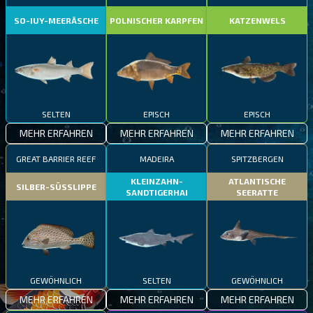
SO-IUY-MEERÄSCHE
POLNISCHER KARPFEN
KATZENWELS
SELTEN
EPISCH
EPISCH
MEHR ERFAHREN
MEHR ERFAHREN
MEHR ERFAHREN
GREAT BARRIER REEF
MADEIRA
SPITZBERGEN
KLEINZAHN-
ATLANTISCHE
SILBER-SÜSSLIPPE
SANDTIGERHAI
SEERATTE
GEWÖHNLICH
SELTEN
GEWÖHNLICH
MEHR ERFAHREN
MEHR ERFAHREN
MEHR ERFAHREN