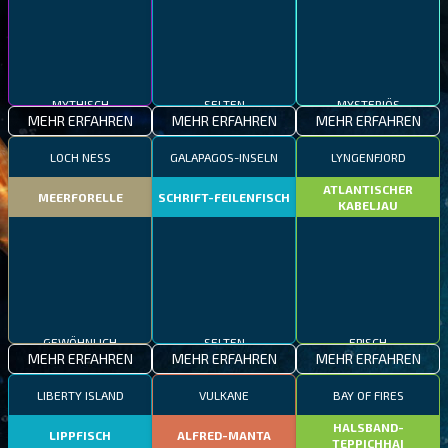
MYTHISCH
SELTEN
MYSTERIÖS
MEHR ERFAHREN
MEHR ERFAHREN
MEHR ERFAHREN
LOCH NESS
GALAPAGOS-INSELN
LYNGENFJORD
ATLANTISCHER
MEERFORELLE
SCHRIFT-FEILENFISCH
KABELJAU
GEWÖHNLICH
SELTEN
EPISCH
MEHR ERFAHREN
MEHR ERFAHREN
MEHR ERFAHREN
LIBERTY ISLAND
VULKANE
BAY OF FIRES
HALSBAND-
LIPPFISCH
ALFRED-MANTA
TEPPICHHAI