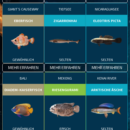
GIANT’S CAUSEWAY
TIEFSEE
NICARAGUASEE
EBERFISCH
ZIGARRENHAI
ELEOTRIS PICTA
GEWÖHNLICH
SELTEN
SELTEN
MEHR ERFAHREN
MEHR ERFAHREN
MEHR ERFAHREN
BALI
MEKONG
KENAI RIVER
DIADEM-KAISERFISCH
RIESENGURAMI
ARKTISCHE ÄSCHE
GEWÖHNLICH
EPISCH
SELTEN