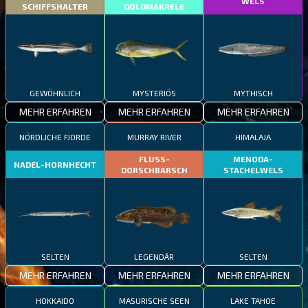
WELS
SCHIFFSHALTER
GOLDMAKRELE
GEWÖHNLICH
MYSTERIÖS
MYTHISCH
MEHR ERFAHREN
MEHR ERFAHREN
MEHR ERFAHREN
NÖRDLICHE FJORDE
MURRAY RIVER
HIMALAJA
FLUSS-
MENODA-
NADEL-HORNHECHT
DORSCHBARSCH
STACHELWELS
SELTEN
LEGENDÄR
SELTEN
MEHR ERFAHREN
MEHR ERFAHREN
MEHR ERFAHREN
HOKKAIDO
MASURISCHE SEEN
LAKE TAHOE