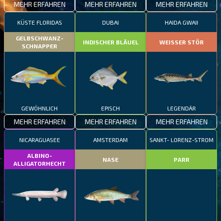
MEHR ERFAHREN
MEHR ERFAHREN
MEHR ERFAHREN
KÜSTE FLORIDAS
DUBAI
HAIDA GWAII
GELBSCHWANZ-
INDISCHER BLÄUEL
WEISSER STÖR
SCHNAPPER
GEWÖHNLICH
EPISCH
LEGENDÄR
MEHR ERFAHREN
MEHR ERFAHREN
MEHR ERFAHREN
NICARAGUASEE
AMSTERDAM
SANKT- LORENZ-STROM
ALBINO-
NASE
PARR
ALLIGATORHECHT