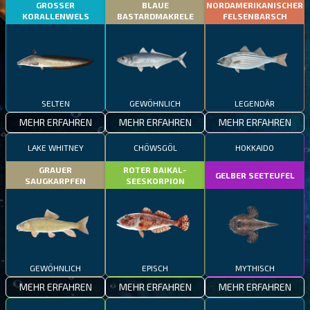
GROSSER
BLAUE
NORDAMERIKANISCHER
KORALLENWELS
BASTARDMAKRELE
FELSENBARSCH
SELTEN
GEWÖHNLICH
LEGENDÄR
MEHR ERFAHREN
MEHR ERFAHREN
MEHR ERFAHREN
LAKE WHITNEY
CHÖWSGÖL
HOKKAIDO
GRAUER
ROTER BAIKAL-
GELBER SEETEUFEL
SAUGKARPFEN
SEESKORPION
GEWÖHNLICH
EPISCH
MYTHISCH
MEHR ERFAHREN
MEHR ERFAHREN
MEHR ERFAHREN