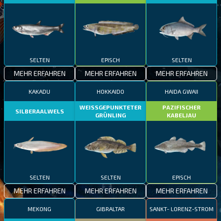
SELTEN
EPISCH
SELTEN
MEHR ERFAHREN
MEHR ERFAHREN
MEHR ERFAHREN
KAKADU
HOKKAIDO
HAIDA GWAII
WEISSGEPUNKTETER
PAZIFISCHER
SILBERAALWELS
GRÜNLING
KABELJAU
SELTEN
SELTEN
EPISCH
MEHR ERFAHREN
MEHR ERFAHREN
MEHR ERFAHREN
MEKONG
GIBRALTAR
SANKT- LORENZ-STROM