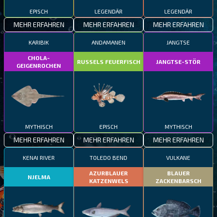
EPISCH
LEGENDÄR
LEGENDÄR
MEHR ERFAHREN
MEHR ERFAHREN
MEHR ERFAHREN
KARIBIK
ANDAMANEN
JANGTSE
CHOLA-
RUSSELS FEUERFISCH
JANGTSE-STÖR
GEIGENROCHEN
MYTHISCH
EPISCH
MYTHISCH
MEHR ERFAHREN
MEHR ERFAHREN
MEHR ERFAHREN
KENAI RIVER
TOLEDO BEND
VULKANE
AZURBLAUER
BLAUER
NJELMA
KATZENWELS
ZACKENBARSCH