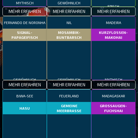
MYTHISCH
GEWÖHNLICH
EPISCH
MEHR ERFAHREN
MEHR ERFAHREN
MEHR ERFAHREN
FERNANDO DE NORONHA
NIL
MADEIRA
SIGNAL-
MOSAMBIK-
KURZFLOSSEN-
PAPAGEIFISCH
BUNTBARSCH
MAKOHAI
GEWÖHNLICH
GEWÖHNLICH
MYTHISCH
MEHR ERFAHREN
MEHR ERFAHREN
MEHR ERFAHREN
BIWA-SEE
FEUERLAND
MADAGASKAR
GEMEINE
GROSSAUGEN-
HASU
MEERBRASSE
FUCHSHAI