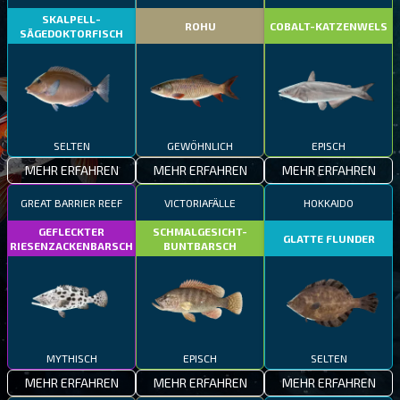
SKALPELL-
ROHU
COBALT-KATZENWELS
SÄGEDOKTORFISCH
SELTEN
GEWÖHNLICH
EPISCH
MEHR ERFAHREN
MEHR ERFAHREN
MEHR ERFAHREN
GREAT BARRIER REEF
VICTORIAFÄLLE
HOKKAIDO
GEFLECKTER
SCHMALGESICHT-
GLATTE FLUNDER
RIESENZACKENBARSCH
BUNTBARSCH
MYTHISCH
EPISCH
SELTEN
MEHR ERFAHREN
MEHR ERFAHREN
MEHR ERFAHREN