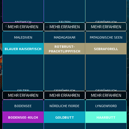
MYTHISCH
SELTEN
GEWÖHNLICH
MEHR ERFAHREN
MEHR ERFAHREN
MEHR ERFAHREN
MALEDIVEN
MADAGASKAR
PATAGONISCHE SEEN
ROTBRUST-
BLAUER KAISERFISCH
SEBRAFORELL
PRACHTLIPPFISCH
SELTEN
GEWÖHNLICH
GEWÖHNLICH
MEHR ERFAHREN
MEHR ERFAHREN
MEHR ERFAHREN
BODENSEE
NÖRDLICHE FJORDE
LYNGENFJORD
BODENSEE-KILCH
GOLDBUTT
HAARBUTT