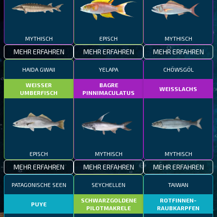
MYTHISCH
EPISCH
MYTHISCH
MEHR ERFAHREN
MEHR ERFAHREN
MEHR ERFAHREN
HAIDA GWAII
YELAPA
CHÖWSGÖL
WEISSER
BAGRE
WEISSLACHS
UMBERFISCH
PINNIMACULATUS
EPISCH
MYTHISCH
MYTHISCH
MEHR ERFAHREN
MEHR ERFAHREN
MEHR ERFAHREN
PATAGONISCHE SEEN
SEYCHELLEN
TAIWAN
SCHWARZGOLDENE
ROTFINNEN-
PUYE
PILOTMAKRELE
RAUBKARPFEN