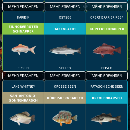
MEHR ERFAHREN
MEHR ERFAHREN
MEHR ERFAHREN
KARIBIK
OSTSEE
GREAT BARRIER REEF
ZINNOBERROTER
HAKENLACHS
KUPFERSCHNAPPER
SCHNAPPER
EPISCH
SELTEN
EPISCH
MEHR ERFAHREN
MEHR ERFAHREN
MEHR ERFAHREN
LAKE WHITNEY
GROSSE SEEN
PATAGONISCHE SEEN
SAN-ANTONIO-
KÜRBISKERNBARSCH
KREOLENBARSCH
SONNENBARSCH