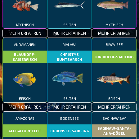
MYTHISCH
SELTEN
MYTHISCH
MEHR ERFAHREN
MEHR ERFAHREN
MEHR ERFAHREN
ANDAMANEN
MALAWI
BIWA-SEE
BLAUKOPF-
CHRISTYS
KIRIKUCHI-SAIBLING
KAISERFISCH
BUNTBARSCH
EPISCH
SELTEN
EPISCH
MEHR ERFAHREN
MEHR ERFAHREN
MEHR ERFAHREN
AMAZONAS
BODENSEE
SAGINAW BAY
SAGINAW-SANTA-
ALLIGATORHECHT
BODENSEE-SAIBLING
ANA-DÖBEL