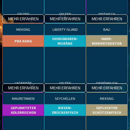
SELTEN
SELTEN
MYTHISCH
MEHR ERFAHREN
MEHR ERFAHREN
MEHR ERFAHREN
MEKONG
LIBERTY ISLAND
BALI
HONIGWABEN-
INDIK-
PBA KANG
MURÄNE
MIMIKRYDOKTOR
LEGENDÄR
SELTEN
GEWÖHNLICH
MEHR ERFAHREN
MEHR ERFAHREN
MEHR ERFAHREN
MAURETANIEN
SEYCHELLEN
MEKONG
GEPUNKTETER
RIESEN-
GEFLECKTER
ADLERROCHEN
DRÜCKERFISCH
SCHÜTZENFISCH