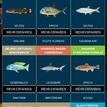
SELTEN
EPISCH
SELTEN
MEHR ERFAHREN
MEHR ERFAHREN
MEHR ERFAHREN
MALAWI
KÜSTE FLORIDAS
SAGINAW BAY
GELBER LEPTURUS-
SCHAUFELNASEN-
SAGINAW
BUNTBARSCH
HAMMERHAI
STEELHEAD-FORELLE
GEWÖHNLICH
LEGENDÄR
EPISCH
MEHR ERFAHREN
MEHR ERFAHREN
MEHR ERFAHREN
SANTORIN
AMSTERDAM
JEJUDO
BLAUSTREIFEN-