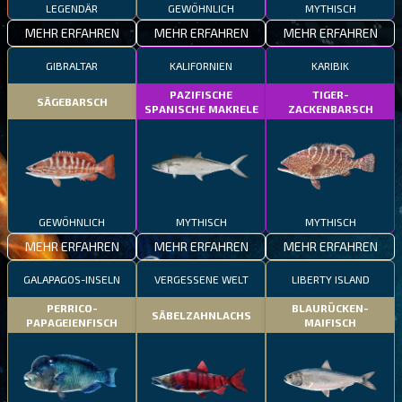
LEGENDÄR
GEWÖHNLICH
MYTHISCH
MEHR ERFAHREN
MEHR ERFAHREN
MEHR ERFAHREN
GIBRALTAR
KALIFORNIEN
KARIBIK
PAZIFISCHE
TIGER-
SÄGEBARSCH
SPANISCHE MAKRELE
ZACKENBARSCH
GEWÖHNLICH
MYTHISCH
MYTHISCH
MEHR ERFAHREN
MEHR ERFAHREN
MEHR ERFAHREN
GALAPAGOS-INSELN
VERGESSENE WELT
LIBERTY ISLAND
PERRICO-
BLAURÜCKEN-
SÄBELZAHNLACHS
PAPAGEIENFISCH
MAIFISCH