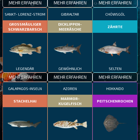
MEHR ERFAHREN
MEHR ERFAHREN
MEHR ERFAHREN
SANKT- LORENZ-STROM
GIBRALTAR
CHÖWSGÖL
GROSSMÄULIGER
DICKLIPPEN-
ZÄHRTE
SCHWARZBARSCH
MEERÄSCHE
LEGENDÄR
GEWÖHNLICH
SELTEN
MEHR ERFAHREN
MEHR ERFAHREN
MEHR ERFAHREN
GALAPAGOS-INSELN
AZOREN
HOKKAIDO
MARMOR-
STACHELHAI
PEITSCHENROCHEN
KUGELFISCH