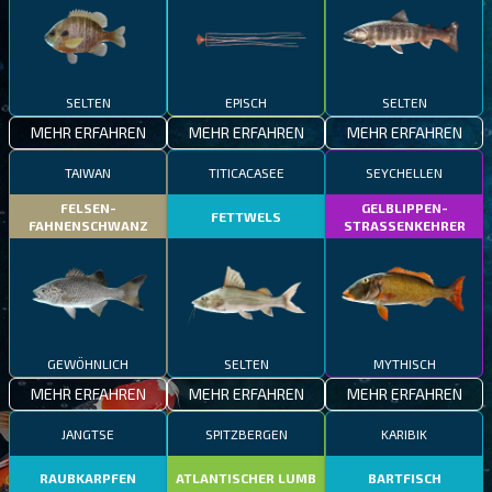
SELTEN
EPISCH
SELTEN
MEHR ERFAHREN
MEHR ERFAHREN
MEHR ERFAHREN
TAIWAN
TITICACASEE
SEYCHELLEN
FELSEN-
GELBLIPPEN-
FETTWELS
FAHNENSCHWANZ
STRASSENKEHRER
GEWÖHNLICH
SELTEN
MYTHISCH
MEHR ERFAHREN
MEHR ERFAHREN
MEHR ERFAHREN
JANGTSE
SPITZBERGEN
KARIBIK
RAUBKARPFEN
ATLANTISCHER LUMB
BARTFISCH