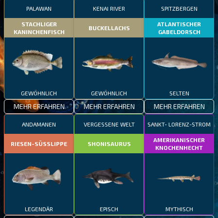
PALAWAN
KENAI RIVER
SPITZBERGEN
STACHLIGER
ATLANTISCHER
BUCKELLACHS
KANINCHENFISCH
GABELDORSCH
GEWÖHNLICH
GEWÖHNLICH
SELTEN
MEHR ERFAHREN
MEHR ERFAHREN
MEHR ERFAHREN
ANDAMANEN
VERGESSENE WELT
SANKT- LORENZ-STROM
AMERIKANISCHER
RIESEN-SÜSSLIPPE
SHONISAURUS
KNOCHENHECHT
LEGENDÄR
EPISCH
MYTHISCH