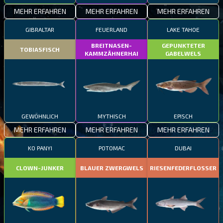
MEHR ERFAHREN
MEHR ERFAHREN
MEHR ERFAHREN
GIBRALTAR
FEUERLAND
LAKE TAHOE
BREITNASEN-
GEPUNKTETER
TOBIASFISCH
KAMMZÄHNERHAI
GABELWELS
GEWÖHNLICH
MYTHISCH
EPISCH
MEHR ERFAHREN
MEHR ERFAHREN
MEHR ERFAHREN
KO PANYI
POTOMAC
DUBAI
CLOWN-JUNKER
BLAUER ZWERGWELS
RIESENFEDERFLOSSER