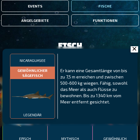
EVENTS
FISCHE
ANGELGEBIETE
FUNKTIONEN
Fisch
NICARAGUASEE
FILTER
Er kann eine Gesamtlänge von bis
GEWÖHNLICHER
SÄGEFISCH
zu 7,5 m erreichen und zwischen
500-600 kg wiegen. Fähig, sowohl
MALAWI
NÖRDLICHE FJORDE
GALAPAGOS-INSELN
das Meer als auch Flüsse zu
GESTRECKTER
MEXIKANISCHER
bewohnen. Bis zu 1340 km vom
ATLANTISCHER LENG
SCHABEMUND-
SCHWEINSLIPPFISCH
Meer entfernt gesichtet.
BUNTBARSCH
LEGENDÄR
EPISCH
MYTHISCH
GEWÖHNLICH