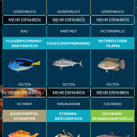
GEWÖHNLICH
GEWÖHNLICH
GEWÖHNLICH
MEHR ERFAHREN
MEHR ERFAHREN
MEHR ERFAHREN
BALI
KAPSTADT
VICTORIAFÄLLE
FLAGGENSCHWANZ-
ROTBRÜSTIGER
GROSSSCHUPPENMAKRELE
DOKTORFISCH
TILAPIA
SELTEN
SELTEN
SELTEN
MEHR ERFAHREN
MEHR ERFAHREN
MEHR ERFAHREN
KO PANYI
MADAGASKAR
COLORADO
QUERSTREIFEN-
STERNEN-
COLORADO-
SCHNAPPER
DRÜCKERFISCH
REGENBOGENFORELLE