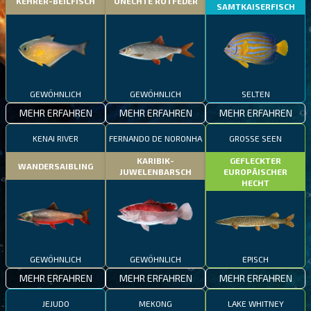
KEHRER-BEILFISCH
UNECHTE ROTFEDER
SAMTKAISERFISCH
GEWÖHNLICH
GEWÖHNLICH
SELTEN
MEHR ERFAHREN
MEHR ERFAHREN
MEHR ERFAHREN
KENAI RIVER
FERNANDO DE NORONHA
GROSSE SEEN
KARIBIK-
GEFLECKTER
WANDERSAIBLING
JUWELENBARSCH
EUROPÄISCHER
HECHT
GEWÖHNLICH
GEWÖHNLICH
EPISCH
MEHR ERFAHREN
MEHR ERFAHREN
MEHR ERFAHREN
JEJUDO
MEKONG
LAKE WHITNEY