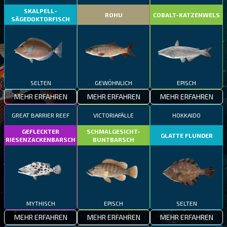
SKALPELL-
ROHU
COBALT-KATZENWELS
SÄGEDOKTORFISCH
SELTEN
GEWÖHNLICH
EPISCH
MEHR ERFAHREN
MEHR ERFAHREN
MEHR ERFAHREN
GREAT BARRIER REEF
VICTORIAFÄLLE
HOKKAIDO
GEFLECKTER
SCHMALGESICHT-
GLATTE FLUNDER
RIESENZACKENBARSCH
BUNTBARSCH
MYTHISCH
EPISCH
SELTEN
MEHR ERFAHREN
MEHR ERFAHREN
MEHR ERFAHREN