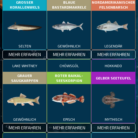
GROSSER
BLAUE
NORDAMERIKANISCHER
KORALLENWELS
BASTARDMAKRELE
FELSENBARSCH
SELTEN
GEWÖHNLICH
LEGENDÄR
MEHR ERFAHREN
MEHR ERFAHREN
MEHR ERFAHREN
LAKE WHITNEY
CHÖWSGÖL
HOKKAIDO
GRAUER
ROTER BAIKAL-
GELBER SEETEUFEL
SAUGKARPFEN
SEESKORPION
GEWÖHNLICH
EPISCH
MYTHISCH
MEHR ERFAHREN
MEHR ERFAHREN
MEHR ERFAHREN