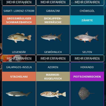
MEHR ERFAHREN
MEHR ERFAHREN
MEHR ERFAHREN
SANKT- LORENZ-STROM
GIBRALTAR
CHÖWSGÖL
GROSSMÄULIGER
DICKLIPPEN-
ZÄHRTE
SCHWARZBARSCH
MEERÄSCHE
LEGENDÄR
GEWÖHNLICH
SELTEN
MEHR ERFAHREN
MEHR ERFAHREN
MEHR ERFAHREN
GALAPAGOS-INSELN
AZOREN
HOKKAIDO
MARMOR-
STACHELHAI
PEITSCHENROCHEN
KUGELFISCH