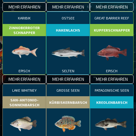
MEHR ERFAHREN
MEHR ERFAHREN
MEHR ERFAHREN
KARIBIK
OSTSEE
GREAT BARRIER REEF
ZINNOBERROTER
HAKENLACHS
KUPFERSCHNAPPER
SCHNAPPER
EPISCH
SELTEN
EPISCH
MEHR ERFAHREN
MEHR ERFAHREN
MEHR ERFAHREN
LAKE WHITNEY
GROSSE SEEN
PATAGONISCHE SEEN
SAN-ANTONIO-
KÜRBISKERNBARSCH
KREOLENBARSCH
SONNENBARSCH