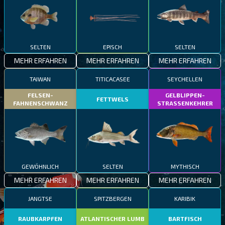
SELTEN
EPISCH
SELTEN
MEHR ERFAHREN
MEHR ERFAHREN
MEHR ERFAHREN
TAIWAN
TITICACASEE
SEYCHELLEN
FELSEN-
GELBLIPPEN-
FETTWELS
FAHNENSCHWANZ
STRASSENKEHRER
GEWÖHNLICH
SELTEN
MYTHISCH
MEHR ERFAHREN
MEHR ERFAHREN
MEHR ERFAHREN
JANGTSE
SPITZBERGEN
KARIBIK
RAUBKARPFEN
ATLANTISCHER LUMB
BARTFISCH