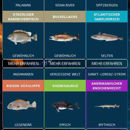
PALAWAN
KENAI RIVER
SPITZBERGEN
STACHLIGER
ATLANTISCHER
BUCKELLACHS
KANINCHENFISCH
GABELDORSCH
GEWÖHNLICH
GEWÖHNLICH
SELTEN
MEHR ERFAHREN
MEHR ERFAHREN
MEHR ERFAHREN
ANDAMANEN
VERGESSENE WELT
SANKT- LORENZ-STROM
AMERIKANISCHER
RIESEN-SÜSSLIPPE
SHONISAURUS
KNOCHENHECHT
LEGENDÄR
EPISCH
MYTHISCH