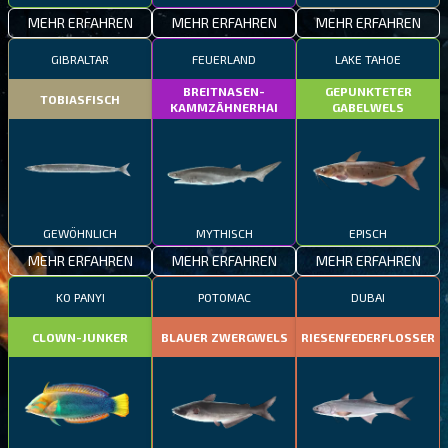
MEHR ERFAHREN
MEHR ERFAHREN
MEHR ERFAHREN
GIBRALTAR
FEUERLAND
LAKE TAHOE
BREITNASEN-
GEPUNKTETER
TOBIASFISCH
KAMMZÄHNERHAI
GABELWELS
GEWÖHNLICH
MYTHISCH
EPISCH
MEHR ERFAHREN
MEHR ERFAHREN
MEHR ERFAHREN
KO PANYI
POTOMAC
DUBAI
CLOWN-JUNKER
BLAUER ZWERGWELS
RIESENFEDERFLOSSER