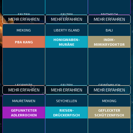
SELTEN
SELTEN
MYTHISCH
MEHR ERFAHREN
MEHR ERFAHREN
MEHR ERFAHREN
MEKONG
LIBERTY ISLAND
BALI
HONIGWABEN-
INDIK-
PBA KANG
MURÄNE
MIMIKRYDOKTOR
LEGENDÄR
SELTEN
GEWÖHNLICH
MEHR ERFAHREN
MEHR ERFAHREN
MEHR ERFAHREN
MAURETANIEN
SEYCHELLEN
MEKONG
GEPUNKTETER
RIESEN-
GEFLECKTER
ADLERROCHEN
DRÜCKERFISCH
SCHÜTZENFISCH