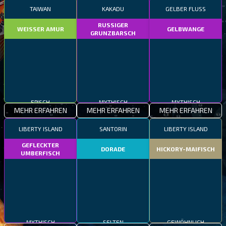
TAIWAN
KAKADU
GELBER FLUSS
RUSSIGER
WEISSER AMUR
GELBWANGE
GRUNZBARSCH
EPISCH
MYTHISCH
MYTHISCH
MEHR ERFAHREN
MEHR ERFAHREN
MEHR ERFAHREN
LIBERTY ISLAND
SANTORIN
LIBERTY ISLAND
GEFLECKTER
DORADE
HICKORY-MAIFISCH
UMBERFISCH
MYTHISCH
SELTEN
GEWÖHNLICH