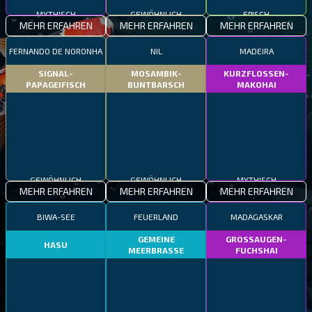
MYTHISCH
GEWÖHNLICH
EPISCH
MEHR ERFAHREN
MEHR ERFAHREN
MEHR ERFAHREN
FERNANDO DE NORONHA
NIL
MADEIRA
SIGNAL-
MOSAMBIK-
KURZFLOSSEN-
PAPAGEIFISCH
BUNTBARSCH
MAKOHAI
GEWÖHNLICH
GEWÖHNLICH
MYTHISCH
MEHR ERFAHREN
MEHR ERFAHREN
MEHR ERFAHREN
BIWA-SEE
FEUERLAND
MADAGASKAR
GEMEINE
GROSSAUGEN-
HASU
MEERBRASSE
FUCHSHAI