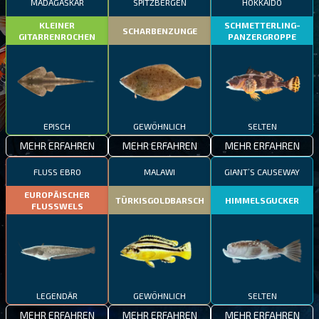
MADAGASKAR
SPITZBERGEN
HOKKAIDO
KLEINER
SCHMETTERLING-
SCHARBENZUNGE
GITARRENROCHEN
PANZERGROPPE
EPISCH
GEWÖHNLICH
SELTEN
MEHR ERFAHREN
MEHR ERFAHREN
MEHR ERFAHREN
FLUSS EBRO
MALAWI
GIANT’S CAUSEWAY
EUROPÄISCHER
TÜRKISGOLDBARSCH
HIMMELSGUCKER
FLUSSWELS
LEGENDÄR
GEWÖHNLICH
SELTEN
MEHR ERFAHREN
MEHR ERFAHREN
MEHR ERFAHREN