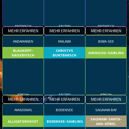
MYTHISCH
SELTEN
MYTHISCH
MEHR ERFAHREN
MEHR ERFAHREN
MEHR ERFAHREN
ANDAMANEN
MALAWI
BIWA-SEE
BLAUKOPF-
CHRISTYS
KIRIKUCHI-SAIBLING
KAISERFISCH
BUNTBARSCH
EPISCH
SELTEN
EPISCH
MEHR ERFAHREN
MEHR ERFAHREN
MEHR ERFAHREN
AMAZONAS
BODENSEE
SAGINAW BAY
SAGINAW-SANTA-
ALLIGATORHECHT
BODENSEE-SAIBLING
ANA-DÖBEL