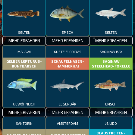
SELTEN
EPISCH
SELTEN
MEHR ERFAHREN
MEHR ERFAHREN
MEHR ERFAHREN
MALAWI
KÜSTE FLORIDAS
SAGINAW BAY
GELBER LEPTURUS-
SCHAUFELNASEN-
SAGINAW
BUNTBARSCH
HAMMERHAI
STEELHEAD-FORELLE
GEWÖHNLICH
LEGENDÄR
EPISCH
MEHR ERFAHREN
MEHR ERFAHREN
MEHR ERFAHREN
SANTORIN
AMSTERDAM
JEJUDO
BLAUSTREIFEN-