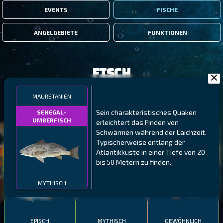
EVENTS
FISCHE
ANGELGEBIETE
FUNKTIONEN
Fisch
MAURETANIEN
FILTER
Sein charakteristisches Quaken
SENEGAL-
UMBERFISCH
erleichtert das Finden von
Schwärmen während der Laichzeit.
MALAWI
NÖRDLICHE FJORDE
GALAPAGOS-INSELN
Typischerweise entlang der
GESTRECKTER
MEXIKANISCHER
Atlantikküste in einer Tiefe von 20
ATLANTISCHER LENG
SCHABEMUND-
SCHWEINSLIPPFISCH
bis 50 Metern zu finden.
BUNTBARSCH
MYTHISCH
EPISCH
MYTHISCH
GEWÖHNLICH