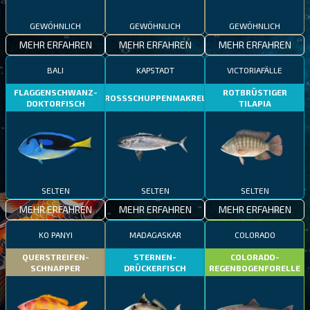
GEWÖHNLICH
GEWÖHNLICH
GEWÖHNLICH
MEHR ERFAHREN
MEHR ERFAHREN
MEHR ERFAHREN
BALI
KAPSTADT
VICTORIAFÄLLE
FLAGGENSCHWANZ-
ROTBRÜSTIGER
GROSSSCHUPPENMAKRELE
DOKTORFISCH
TILAPIA
SELTEN
SELTEN
SELTEN
MEHR ERFAHREN
MEHR ERFAHREN
MEHR ERFAHREN
KO PANYI
MADAGASKAR
COLORADO
QUERSTREIFEN-
STERNEN-
COLORADO-
SCHNAPPER
DRÜCKERFISCH
REGENBOGENFORELLE