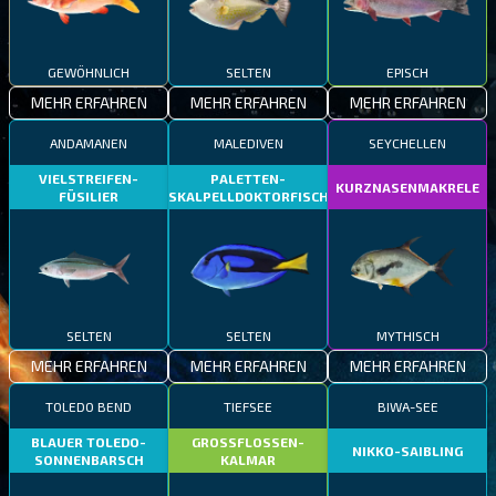
GEWÖHNLICH
SELTEN
EPISCH
MEHR ERFAHREN
MEHR ERFAHREN
MEHR ERFAHREN
ANDAMANEN
MALEDIVEN
SEYCHELLEN
VIELSTREIFEN-
PALETTEN-
KURZNASENMAKRELE
FÜSILIER
SKALPELLDOKTORFISCH
SELTEN
SELTEN
MYTHISCH
MEHR ERFAHREN
MEHR ERFAHREN
MEHR ERFAHREN
TOLEDO BEND
TIEFSEE
BIWA-SEE
BLAUER TOLEDO-
GROSSFLOSSEN-
NIKKO-SAIBLING
SONNENBARSCH
KALMAR