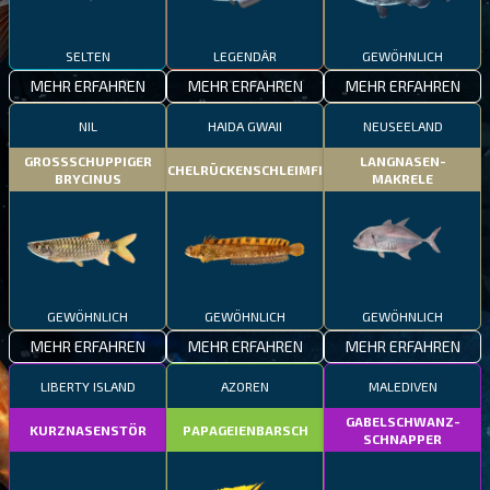
SELTEN
LEGENDÄR
GEWÖHNLICH
MEHR ERFAHREN
MEHR ERFAHREN
MEHR ERFAHREN
NIL
HAIDA GWAII
NEUSEELAND
GROSSSCHUPPIGER
LANGNASEN-
STACHELRÜCKENSCHLEIMFISCH
BRYCINUS
MAKRELE
GEWÖHNLICH
GEWÖHNLICH
GEWÖHNLICH
MEHR ERFAHREN
MEHR ERFAHREN
MEHR ERFAHREN
LIBERTY ISLAND
AZOREN
MALEDIVEN
GABELSCHWANZ-
KURZNASENSTÖR
PAPAGEIENBARSCH
SCHNAPPER