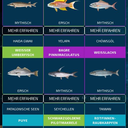
MYTHISCH
EPISCH
MYTHISCH
MEHR ERFAHREN
MEHR ERFAHREN
MEHR ERFAHREN
HAIDA GWAII
YELAPA
CHÖWSGÖL
WEISSER
BAGRE
WEISSLACHS
UMBERFISCH
PINNIMACULATUS
EPISCH
MYTHISCH
MYTHISCH
MEHR ERFAHREN
MEHR ERFAHREN
MEHR ERFAHREN
PATAGONISCHE SEEN
SEYCHELLEN
TAIWAN
SCHWARZGOLDENE
ROTFINNEN-
PUYE
PILOTMAKRELE
RAUBKARPFEN