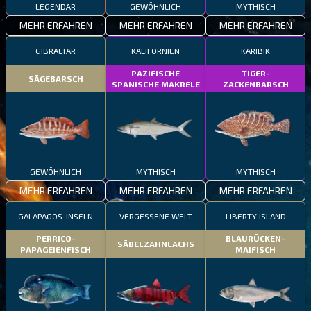
LEGENDÄR
GEWÖHNLICH
MYTHISCH
MEHR ERFAHREN
MEHR ERFAHREN
MEHR ERFAHREN
GIBRALTAR
KALIFORNIEN
KARIBIK
PAZIFISCHE
TIGER-
SÄGEBARSCH
SPANISCHE MAKRELE
ZACKENBARSCH
GEWÖHNLICH
MYTHISCH
MYTHISCH
MEHR ERFAHREN
MEHR ERFAHREN
MEHR ERFAHREN
GALAPAGOS-INSELN
VERGESSENE WELT
LIBERTY ISLAND
PERRICO-
BLAURÜCKEN-
SÄBELZAHNLACHS
PAPAGEIENFISCH
MAIFISCH