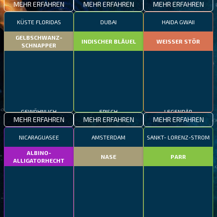
MEHR ERFAHREN
MEHR ERFAHREN
MEHR ERFAHREN
KÜSTE FLORIDAS
DUBAI
HAIDA GWAII
GELBSCHWANZ-
INDISCHER BLÄUEL
WEISSER STÖR
SCHNAPPER
GEWÖHNLICH
EPISCH
LEGENDÄR
MEHR ERFAHREN
MEHR ERFAHREN
MEHR ERFAHREN
NICARAGUASEE
AMSTERDAM
SANKT- LORENZ-STROM
ALBINO-
NASE
PARR
ALLIGATORHECHT