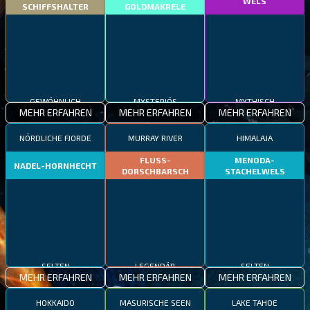
WELS
SCHIFFSHALTER
GOLDMAKRELE
GEWÖHNLICH
MYTHISCH
MYSTERIÖS
MEHR ERFAHREN
MEHR ERFAHREN
MEHR ERFAHREN
NÖRDLICHE FJORDE
MURRAY RIVER
HIMALAJA
FLUSS-
MENODA-
NADEL-HORNHECHT
DORSCHBARSCH
STACHELWELS
SELTEN
LEGENDÄR
SELTEN
MEHR ERFAHREN
MEHR ERFAHREN
MEHR ERFAHREN
HOKKAIDO
MASURISCHE SEEN
LAKE TAHOE