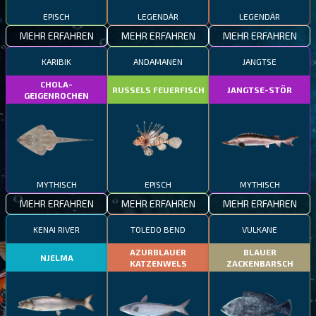
EPISCH
LEGENDÄR
LEGENDÄR
MEHR ERFAHREN
MEHR ERFAHREN
MEHR ERFAHREN
KARIBIK
ANDAMANEN
JANGTSE
CHOLA-
RUSSELS FEUERFISCH
JANGTSE-STÖR
GEIGENROCHEN
MYTHISCH
EPISCH
MYTHISCH
MEHR ERFAHREN
MEHR ERFAHREN
MEHR ERFAHREN
KENAI RIVER
TOLEDO BEND
VULKANE
AZURBLAUER
BLAUER
NJELMA
KATZENWELS
ZACKENBARSCH