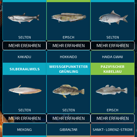
SELTEN
EPISCH
SELTEN
MEHR ERFAHREN
MEHR ERFAHREN
MEHR ERFAHREN
KAKADU
HOKKAIDO
HAIDA GWAII
WEISSGEPUNKTETER
PAZIFISCHER
SILBERAALWELS
GRÜNLING
KABELJAU
SELTEN
SELTEN
EPISCH
MEHR ERFAHREN
MEHR ERFAHREN
MEHR ERFAHREN
MEKONG
GIBRALTAR
SANKT- LORENZ-STROM