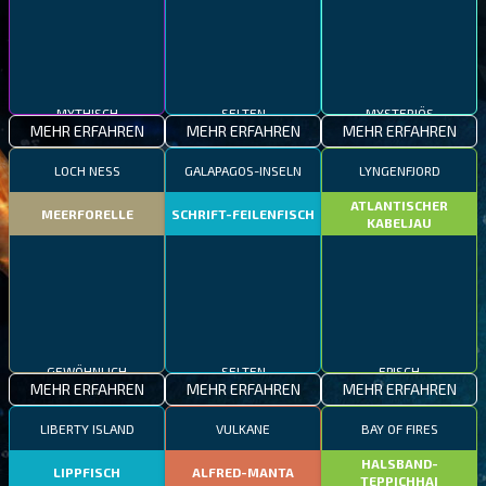
MYTHISCH
SELTEN
MYSTERIÖS
MEHR ERFAHREN
MEHR ERFAHREN
MEHR ERFAHREN
LOCH NESS
GALAPAGOS-INSELN
LYNGENFJORD
ATLANTISCHER
MEERFORELLE
SCHRIFT-FEILENFISCH
KABELJAU
GEWÖHNLICH
SELTEN
EPISCH
MEHR ERFAHREN
MEHR ERFAHREN
MEHR ERFAHREN
LIBERTY ISLAND
VULKANE
BAY OF FIRES
HALSBAND-
LIPPFISCH
ALFRED-MANTA
TEPPICHHAI