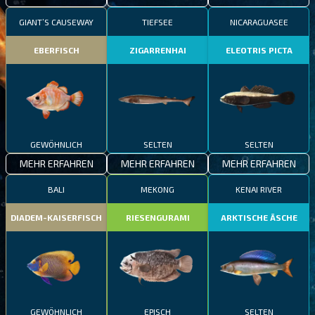
GIANT’S CAUSEWAY
TIEFSEE
NICARAGUASEE
EBERFISCH
ZIGARRENHAI
ELEOTRIS PICTA
GEWÖHNLICH
SELTEN
SELTEN
MEHR ERFAHREN
MEHR ERFAHREN
MEHR ERFAHREN
BALI
MEKONG
KENAI RIVER
DIADEM-KAISERFISCH
RIESENGURAMI
ARKTISCHE ÄSCHE
GEWÖHNLICH
EPISCH
SELTEN