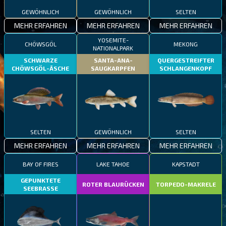
GEWÖHNLICH
GEWÖHNLICH
SELTEN
MEHR ERFAHREN
MEHR ERFAHREN
MEHR ERFAHREN
YOSEMITE-
CHÖWSGÖL
MEKONG
NATIONALPARK
SCHWARZE
SANTA-ANA-
QUERGESTREIFTER
CHÖWSGÖL-ÄSCHE
SAUGKARPFEN
SCHLANGENKOPF
SELTEN
GEWÖHNLICH
SELTEN
MEHR ERFAHREN
MEHR ERFAHREN
MEHR ERFAHREN
BAY OF FIRES
LAKE TAHOE
KAPSTADT
GEPUNKTETE
ROTER BLAURÜCKEN
TORPEDO-MAKRELE
SEEBRASSE