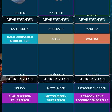
SELTEN
MYTHISCH
EPISCH
MEHR ERFAHREN
MEHR ERFAHREN
MEHR ERFAHREN
KALIFORNIEN
BODENSEE
MADEIRA
KALIFORNISCHER
AITEL
WALHAI
UMBERFISCH
SELTEN
GEWÖHNLICH
LEGENDÄR
MEHR ERFAHREN
MEHR ERFAHREN
MEHR ERFAHREN
JEJUDO
MITTELMEER
PATAGONISCHE SEEN
BLAUFLOSSEN-
MITTELMEER-
PATAGONISCHE
FEUERFISCH
SPEERFISCH
REGENBOGENFORELLE