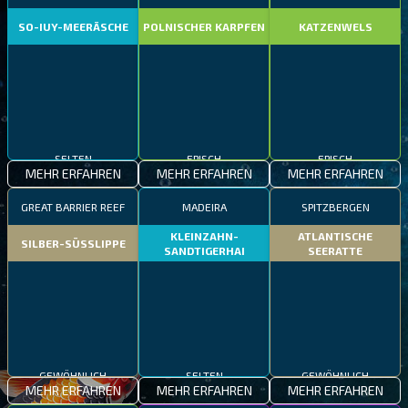
SO-IUY-MEERÄSCHE
POLNISCHER KARPFEN
KATZENWELS
SELTEN
EPISCH
EPISCH
MEHR ERFAHREN
MEHR ERFAHREN
MEHR ERFAHREN
GREAT BARRIER REEF
MADEIRA
SPITZBERGEN
KLEINZAHN-
ATLANTISCHE
SILBER-SÜSSLIPPE
SANDTIGERHAI
SEERATTE
GEWÖHNLICH
SELTEN
GEWÖHNLICH
MEHR ERFAHREN
MEHR ERFAHREN
MEHR ERFAHREN