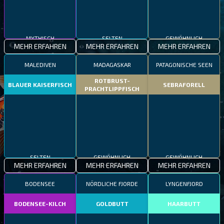
MYTHISCH
SELTEN
GEWÖHNLICH
MEHR ERFAHREN
MEHR ERFAHREN
MEHR ERFAHREN
MALEDIVEN
MADAGASKAR
PATAGONISCHE SEEN
ROTBRUST-
BLAUER KAISERFISCH
SEBRAFORELL
PRACHTLIPPFISCH
SELTEN
GEWÖHNLICH
GEWÖHNLICH
MEHR ERFAHREN
MEHR ERFAHREN
MEHR ERFAHREN
BODENSEE
NÖRDLICHE FJORDE
LYNGENFJORD
BODENSEE-KILCH
GOLDBUTT
HAARBUTT