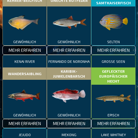
KEHRER-BEILFISCH
UNECHTE ROTFEDER
SAMTKAISERFISCH
GEWÖHNLICH
GEWÖHNLICH
SELTEN
MEHR ERFAHREN
MEHR ERFAHREN
MEHR ERFAHREN
KENAI RIVER
FERNANDO DE NORONHA
GROSSE SEEN
KARIBIK-
GEFLECKTER
WANDERSAIBLING
JUWELENBARSCH
EUROPÄISCHER
HECHT
GEWÖHNLICH
GEWÖHNLICH
EPISCH
MEHR ERFAHREN
MEHR ERFAHREN
MEHR ERFAHREN
JEJUDO
MEKONG
LAKE WHITNEY