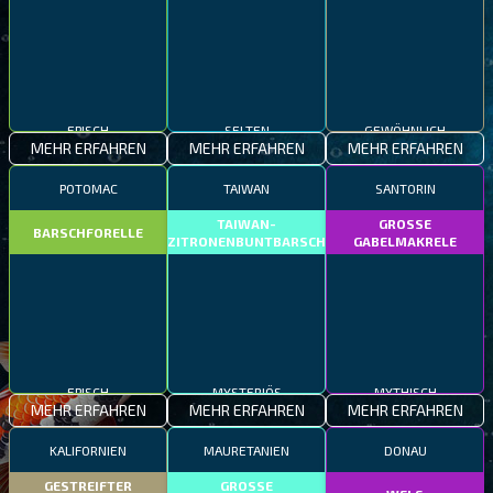
EPISCH
SELTEN
GEWÖHNLICH
MEHR ERFAHREN
MEHR ERFAHREN
MEHR ERFAHREN
POTOMAC
TAIWAN
SANTORIN
TAIWAN-
GROSSE
BARSCHFORELLE
ZITRONENBUNTBARSCH
GABELMAKRELE
EPISCH
MYSTERIÖS
MYTHISCH
MEHR ERFAHREN
MEHR ERFAHREN
MEHR ERFAHREN
KALIFORNIEN
MAURETANIEN
DONAU
GESTREIFTER
GROSSE