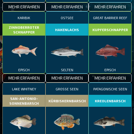
MEHR ERFAHREN
MEHR ERFAHREN
MEHR ERFAHREN
KARIBIK
OSTSEE
GREAT BARRIER REEF
ZINNOBERROTER
HAKENLACHS
KUPFERSCHNAPPER
SCHNAPPER
EPISCH
SELTEN
EPISCH
MEHR ERFAHREN
MEHR ERFAHREN
MEHR ERFAHREN
LAKE WHITNEY
GROSSE SEEN
PATAGONISCHE SEEN
SAN-ANTONIO-
KÜRBISKERNBARSCH
KREOLENBARSCH
SONNENBARSCH