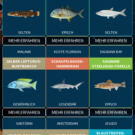
SELTEN
EPISCH
SELTEN
MEHR ERFAHREN
MEHR ERFAHREN
MEHR ERFAHREN
MALAWI
KÜSTE FLORIDAS
SAGINAW BAY
GELBER LEPTURUS-
SCHAUFELNASEN-
SAGINAW
BUNTBARSCH
HAMMERHAI
STEELHEAD-FORELLE
GEWÖHNLICH
LEGENDÄR
EPISCH
MEHR ERFAHREN
MEHR ERFAHREN
MEHR ERFAHREN
SANTORIN
AMSTERDAM
JEJUDO
BLAUSTREIFEN-