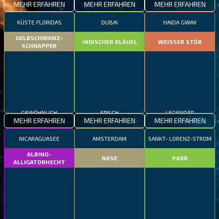
MEHR ERFAHREN
MEHR ERFAHREN
MEHR ERFAHREN
KÜSTE FLORIDAS
DUBAI
HAIDA GWAII
GELBSCHWANZ-
INDISCHER BLÄUEL
WEISSER STÖR
SCHNAPPER
GEWÖHNLICH
EPISCH
LEGENDÄR
MEHR ERFAHREN
MEHR ERFAHREN
MEHR ERFAHREN
NICARAGUASEE
AMSTERDAM
SANKT- LORENZ-STROM
ALBINO-
NASE
PARR
ALLIGATORHECHT