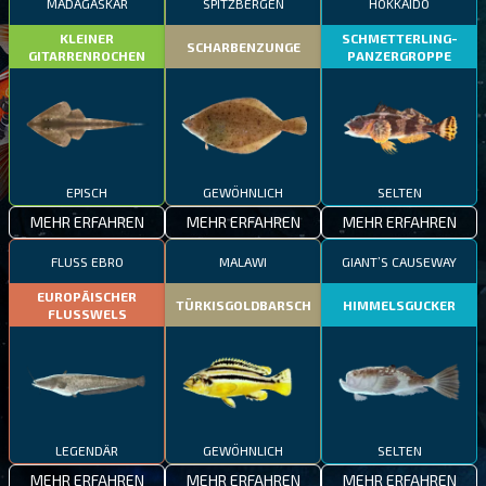
MADAGASKAR
SPITZBERGEN
HOKKAIDO
KLEINER
SCHMETTERLING-
SCHARBENZUNGE
GITARRENROCHEN
PANZERGROPPE
EPISCH
GEWÖHNLICH
SELTEN
MEHR ERFAHREN
MEHR ERFAHREN
MEHR ERFAHREN
FLUSS EBRO
MALAWI
GIANT’S CAUSEWAY
EUROPÄISCHER
TÜRKISGOLDBARSCH
HIMMELSGUCKER
FLUSSWELS
LEGENDÄR
GEWÖHNLICH
SELTEN
MEHR ERFAHREN
MEHR ERFAHREN
MEHR ERFAHREN