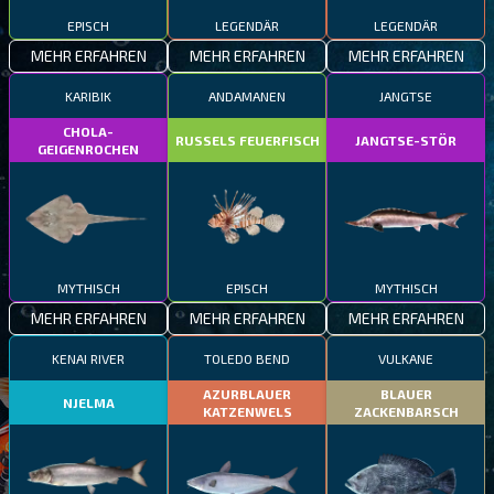
EPISCH
LEGENDÄR
LEGENDÄR
MEHR ERFAHREN
MEHR ERFAHREN
MEHR ERFAHREN
KARIBIK
ANDAMANEN
JANGTSE
CHOLA-
RUSSELS FEUERFISCH
JANGTSE-STÖR
GEIGENROCHEN
MYTHISCH
EPISCH
MYTHISCH
MEHR ERFAHREN
MEHR ERFAHREN
MEHR ERFAHREN
KENAI RIVER
TOLEDO BEND
VULKANE
AZURBLAUER
BLAUER
NJELMA
KATZENWELS
ZACKENBARSCH