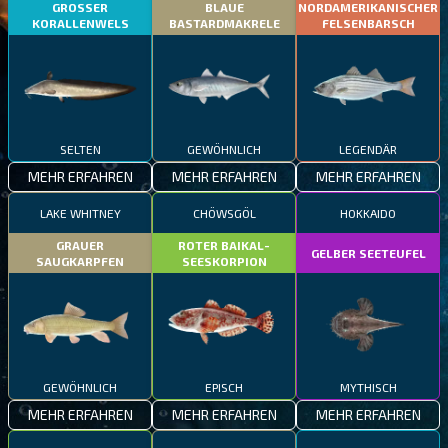
GROSSER
BLAUE
NORDAMERIKANISCHER
KORALLENWELS
BASTARDMAKRELE
FELSENBARSCH
SELTEN
GEWÖHNLICH
LEGENDÄR
MEHR ERFAHREN
MEHR ERFAHREN
MEHR ERFAHREN
LAKE WHITNEY
CHÖWSGÖL
HOKKAIDO
GRAUER
ROTER BAIKAL-
GELBER SEETEUFEL
SAUGKARPFEN
SEESKORPION
GEWÖHNLICH
EPISCH
MYTHISCH
MEHR ERFAHREN
MEHR ERFAHREN
MEHR ERFAHREN