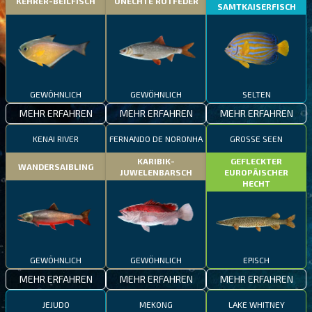
KEHRER-BEILFISCH
UNECHTE ROTFEDER
SAMTKAISERFISCH
GEWÖHNLICH
GEWÖHNLICH
SELTEN
MEHR ERFAHREN
MEHR ERFAHREN
MEHR ERFAHREN
KENAI RIVER
FERNANDO DE NORONHA
GROSSE SEEN
KARIBIK-
GEFLECKTER
WANDERSAIBLING
JUWELENBARSCH
EUROPÄISCHER
HECHT
GEWÖHNLICH
GEWÖHNLICH
EPISCH
MEHR ERFAHREN
MEHR ERFAHREN
MEHR ERFAHREN
JEJUDO
MEKONG
LAKE WHITNEY