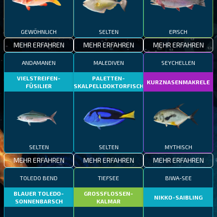
GEWÖHNLICH
SELTEN
EPISCH
MEHR ERFAHREN
MEHR ERFAHREN
MEHR ERFAHREN
ANDAMANEN
MALEDIVEN
SEYCHELLEN
VIELSTREIFEN-
PALETTEN-
KURZNASENMAKRELE
FÜSILIER
SKALPELLDOKTORFISCH
SELTEN
SELTEN
MYTHISCH
MEHR ERFAHREN
MEHR ERFAHREN
MEHR ERFAHREN
TOLEDO BEND
TIEFSEE
BIWA-SEE
BLAUER TOLEDO-
GROSSFLOSSEN-
NIKKO-SAIBLING
SONNENBARSCH
KALMAR