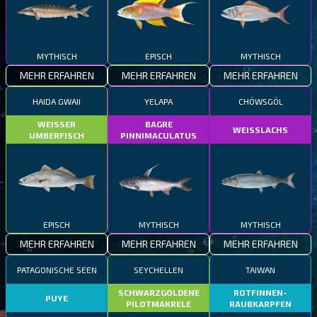
MYTHISCH
EPISCH
MYTHISCH
MEHR ERFAHREN
MEHR ERFAHREN
MEHR ERFAHREN
HAIDA GWAII
YELAPA
CHÖWSGÖL
WEISSER
BAGRE
WEISSLACHS
UMBERFISCH
PINNIMACULATUS
EPISCH
MYTHISCH
MYTHISCH
MEHR ERFAHREN
MEHR ERFAHREN
MEHR ERFAHREN
PATAGONISCHE SEEN
SEYCHELLEN
TAIWAN
SCHWARZGOLDENE
ROTFINNEN-
PUYE
PILOTMAKRELE
RAUBKARPFEN