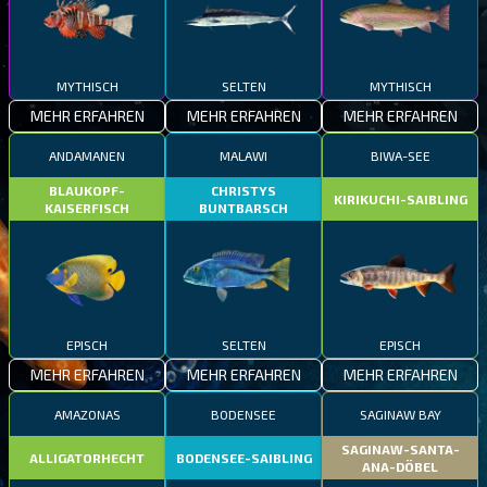
MYTHISCH
SELTEN
MYTHISCH
MEHR ERFAHREN
MEHR ERFAHREN
MEHR ERFAHREN
ANDAMANEN
MALAWI
BIWA-SEE
BLAUKOPF-
CHRISTYS
KIRIKUCHI-SAIBLING
KAISERFISCH
BUNTBARSCH
EPISCH
SELTEN
EPISCH
MEHR ERFAHREN
MEHR ERFAHREN
MEHR ERFAHREN
AMAZONAS
BODENSEE
SAGINAW BAY
SAGINAW-SANTA-
ALLIGATORHECHT
BODENSEE-SAIBLING
ANA-DÖBEL