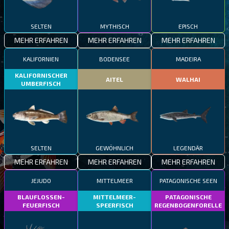
SELTEN
MYTHISCH
EPISCH
MEHR ERFAHREN
MEHR ERFAHREN
MEHR ERFAHREN
KALIFORNIEN
BODENSEE
MADEIRA
KALIFORNISCHER
AITEL
WALHAI
UMBERFISCH
SELTEN
GEWÖHNLICH
LEGENDÄR
MEHR ERFAHREN
MEHR ERFAHREN
MEHR ERFAHREN
JEJUDO
MITTELMEER
PATAGONISCHE SEEN
BLAUFLOSSEN-
MITTELMEER-
PATAGONISCHE
FEUERFISCH
SPEERFISCH
REGENBOGENFORELLE