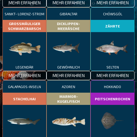
MEHR ERFAHREN
MEHR ERFAHREN
MEHR ERFAHREN
SANKT- LORENZ-STROM
GIBRALTAR
CHÖWSGÖL
GROSSMÄULIGER
DICKLIPPEN-
ZÄHRTE
SCHWARZBARSCH
MEERÄSCHE
LEGENDÄR
GEWÖHNLICH
SELTEN
MEHR ERFAHREN
MEHR ERFAHREN
MEHR ERFAHREN
GALAPAGOS-INSELN
AZOREN
HOKKAIDO
MARMOR-
STACHELHAI
PEITSCHENROCHEN
KUGELFISCH