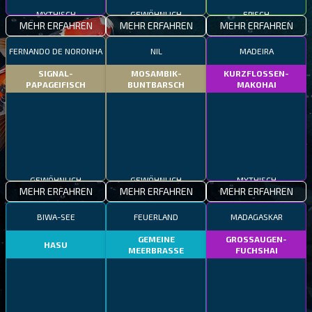
MYTHISCH
GEWÖHNLICH
EPISCH
MEHR ERFAHREN
MEHR ERFAHREN
MEHR ERFAHREN
FERNANDO DE NORONHA
NIL
MADEIRA
SIGNAL-
MOSAMBIK-
KURZFLOSSEN-
PAPAGEIFISCH
BUNTBARSCH
MAKOHAI
GEWÖHNLICH
GEWÖHNLICH
MYTHISCH
MEHR ERFAHREN
MEHR ERFAHREN
MEHR ERFAHREN
BIWA-SEE
FEUERLAND
MADAGASKAR
GEMEINE
GROSSAUGEN-
HASU
MEERBRASSE
FUCHSHAI