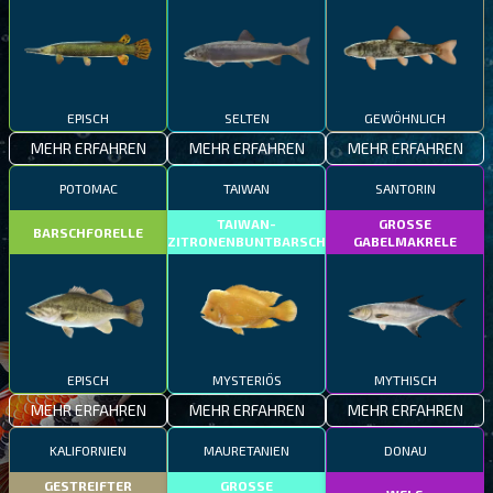
EPISCH
SELTEN
GEWÖHNLICH
MEHR ERFAHREN
MEHR ERFAHREN
MEHR ERFAHREN
POTOMAC
TAIWAN
SANTORIN
TAIWAN-
GROSSE
BARSCHFORELLE
ZITRONENBUNTBARSCH
GABELMAKRELE
EPISCH
MYSTERIÖS
MYTHISCH
MEHR ERFAHREN
MEHR ERFAHREN
MEHR ERFAHREN
KALIFORNIEN
MAURETANIEN
DONAU
GESTREIFTER
GROSSE