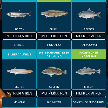
SELTEN
EPISCH
SELTEN
MEHR ERFAHREN
MEHR ERFAHREN
MEHR ERFAHREN
KAKADU
HOKKAIDO
HAIDA GWAII
WEISSGEPUNKTETER
PAZIFISCHER
SILBERAALWELS
GRÜNLING
KABELJAU
SELTEN
SELTEN
EPISCH
MEHR ERFAHREN
MEHR ERFAHREN
MEHR ERFAHREN
MEKONG
GIBRALTAR
SANKT- LORENZ-STROM