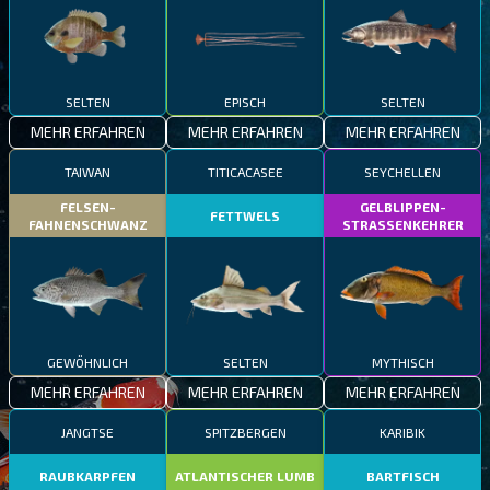
SELTEN
EPISCH
SELTEN
MEHR ERFAHREN
MEHR ERFAHREN
MEHR ERFAHREN
TAIWAN
TITICACASEE
SEYCHELLEN
FELSEN-
GELBLIPPEN-
FETTWELS
FAHNENSCHWANZ
STRASSENKEHRER
GEWÖHNLICH
SELTEN
MYTHISCH
MEHR ERFAHREN
MEHR ERFAHREN
MEHR ERFAHREN
JANGTSE
SPITZBERGEN
KARIBIK
RAUBKARPFEN
ATLANTISCHER LUMB
BARTFISCH