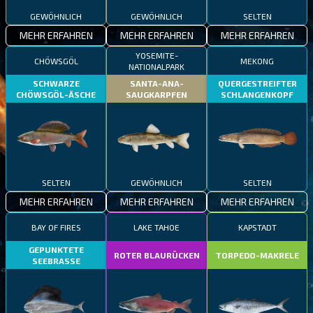
GEWÖHNLICH
GEWÖHNLICH
SELTEN
MEHR ERFAHREN
MEHR ERFAHREN
MEHR ERFAHREN
YOSEMITE-
CHÖWSGÖL
MEKONG
NATIONALPARK
SCHWARZE
SANTA-ANA-
QUERGESTREIFTER
CHÖWSGÖL-ÄSCHE
SAUGKARPFEN
SCHLANGENKOPF
SELTEN
GEWÖHNLICH
SELTEN
MEHR ERFAHREN
MEHR ERFAHREN
MEHR ERFAHREN
BAY OF FIRES
LAKE TAHOE
KAPSTADT
GEPUNKTETE
ROTER BLAURÜCKEN
TORPEDO-MAKRELE
SEEBRASSE