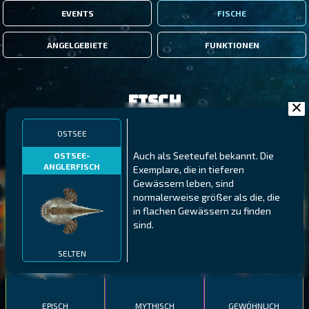
EVENTS
FISCHE
ANGELGEBIETE
FUNKTIONEN
Fisch
OSTSEE
FILTER
Auch als Seeteufel bekannt. Die
OSTSEE-
ANGLERFISCH
Exemplare, die in tieferen
Gewässern leben, sind
MALAWI
NÖRDLICHE FJORDE
GALAPAGOS-INSELN
normalerweise größer als die, die
GESTRECKTER
MEXIKANISCHER
in flachen Gewässern zu finden
ATLANTISCHER LENG
SCHABEMUND-
SCHWEINSLIPPFISCH
sind.
BUNTBARSCH
SELTEN
EPISCH
MYTHISCH
GEWÖHNLICH