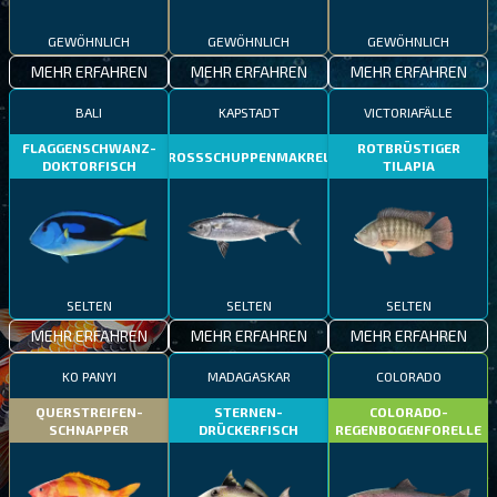
GEWÖHNLICH
GEWÖHNLICH
GEWÖHNLICH
MEHR ERFAHREN
MEHR ERFAHREN
MEHR ERFAHREN
BALI
KAPSTADT
VICTORIAFÄLLE
FLAGGENSCHWANZ-
ROTBRÜSTIGER
GROSSSCHUPPENMAKRELE
DOKTORFISCH
TILAPIA
SELTEN
SELTEN
SELTEN
MEHR ERFAHREN
MEHR ERFAHREN
MEHR ERFAHREN
KO PANYI
MADAGASKAR
COLORADO
QUERSTREIFEN-
STERNEN-
COLORADO-
SCHNAPPER
DRÜCKERFISCH
REGENBOGENFORELLE