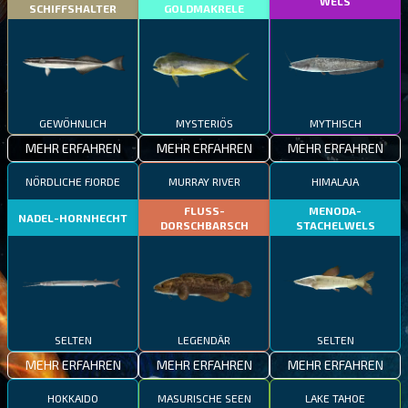
WELS
SCHIFFSHALTER
GOLDMAKRELE
GEWÖHNLICH
MYSTERIÖS
MYTHISCH
MEHR ERFAHREN
MEHR ERFAHREN
MEHR ERFAHREN
NÖRDLICHE FJORDE
MURRAY RIVER
HIMALAJA
FLUSS-
MENODA-
NADEL-HORNHECHT
DORSCHBARSCH
STACHELWELS
SELTEN
LEGENDÄR
SELTEN
MEHR ERFAHREN
MEHR ERFAHREN
MEHR ERFAHREN
HOKKAIDO
MASURISCHE SEEN
LAKE TAHOE