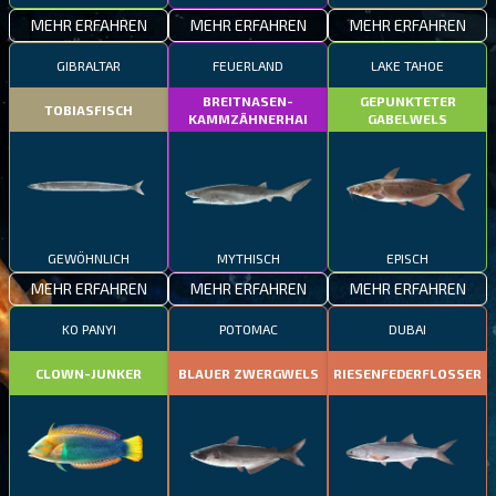
MEHR ERFAHREN
MEHR ERFAHREN
MEHR ERFAHREN
GIBRALTAR
FEUERLAND
LAKE TAHOE
BREITNASEN-
GEPUNKTETER
TOBIASFISCH
KAMMZÄHNERHAI
GABELWELS
GEWÖHNLICH
MYTHISCH
EPISCH
MEHR ERFAHREN
MEHR ERFAHREN
MEHR ERFAHREN
KO PANYI
POTOMAC
DUBAI
CLOWN-JUNKER
BLAUER ZWERGWELS
RIESENFEDERFLOSSER