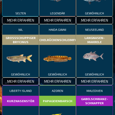
SELTEN
LEGENDÄR
GEWÖHNLICH
MEHR ERFAHREN
MEHR ERFAHREN
MEHR ERFAHREN
NIL
HAIDA GWAII
NEUSEELAND
GROSSSCHUPPIGER
LANGNASEN-
STACHELRÜCKENSCHLEIMFISCH
BRYCINUS
MAKRELE
GEWÖHNLICH
GEWÖHNLICH
GEWÖHNLICH
MEHR ERFAHREN
MEHR ERFAHREN
MEHR ERFAHREN
LIBERTY ISLAND
AZOREN
MALEDIVEN
GABELSCHWANZ-
KURZNASENSTÖR
PAPAGEIENBARSCH
SCHNAPPER