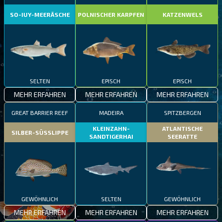
SO-IUY-MEERÄSCHE
POLNISCHER KARPFEN
KATZENWELS
SELTEN
EPISCH
EPISCH
MEHR ERFAHREN
MEHR ERFAHREN
MEHR ERFAHREN
GREAT BARRIER REEF
MADEIRA
SPITZBERGEN
KLEINZAHN-
ATLANTISCHE
SILBER-SÜSSLIPPE
SANDTIGERHAI
SEERATTE
GEWÖHNLICH
SELTEN
GEWÖHNLICH
MEHR ERFAHREN
MEHR ERFAHREN
MEHR ERFAHREN