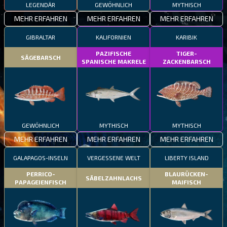
LEGENDÄR
GEWÖHNLICH
MYTHISCH
MEHR ERFAHREN
MEHR ERFAHREN
MEHR ERFAHREN
GIBRALTAR
KALIFORNIEN
KARIBIK
PAZIFISCHE
TIGER-
SÄGEBARSCH
SPANISCHE MAKRELE
ZACKENBARSCH
GEWÖHNLICH
MYTHISCH
MYTHISCH
MEHR ERFAHREN
MEHR ERFAHREN
MEHR ERFAHREN
GALAPAGOS-INSELN
VERGESSENE WELT
LIBERTY ISLAND
PERRICO-
BLAURÜCKEN-
SÄBELZAHNLACHS
PAPAGEIENFISCH
MAIFISCH