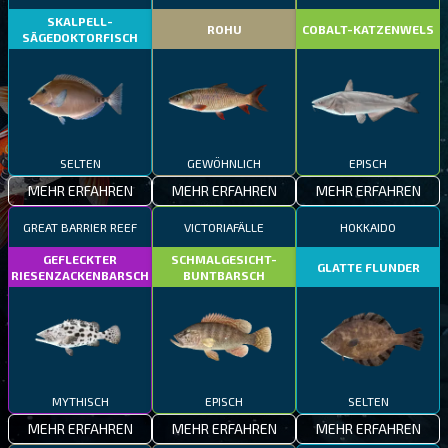
SKALPELL-
ROHU
COBALT-KATZENWELS
SÄGEDOKTORFISCH
SELTEN
GEWÖHNLICH
EPISCH
MEHR ERFAHREN
MEHR ERFAHREN
MEHR ERFAHREN
GREAT BARRIER REEF
VICTORIAFÄLLE
HOKKAIDO
GEFLECKTER
SCHMALGESICHT-
GLATTE FLUNDER
RIESENZACKENBARSCH
BUNTBARSCH
MYTHISCH
EPISCH
SELTEN
MEHR ERFAHREN
MEHR ERFAHREN
MEHR ERFAHREN