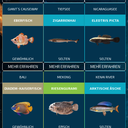
GIANT’S CAUSEWAY
TIEFSEE
NICARAGUASEE
EBERFISCH
ZIGARRENHAI
ELEOTRIS PICTA
GEWÖHNLICH
SELTEN
SELTEN
MEHR ERFAHREN
MEHR ERFAHREN
MEHR ERFAHREN
BALI
MEKONG
KENAI RIVER
DIADEM-KAISERFISCH
RIESENGURAMI
ARKTISCHE ÄSCHE
GEWÖHNLICH
EPISCH
SELTEN