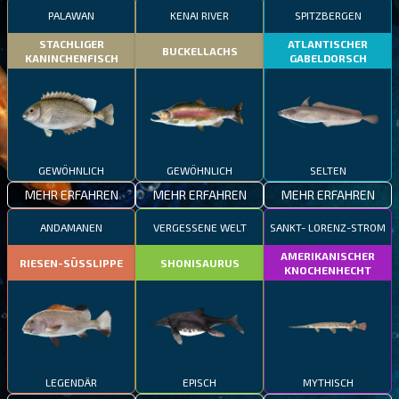
PALAWAN
KENAI RIVER
SPITZBERGEN
STACHLIGER
ATLANTISCHER
BUCKELLACHS
KANINCHENFISCH
GABELDORSCH
GEWÖHNLICH
GEWÖHNLICH
SELTEN
MEHR ERFAHREN
MEHR ERFAHREN
MEHR ERFAHREN
ANDAMANEN
VERGESSENE WELT
SANKT- LORENZ-STROM
AMERIKANISCHER
RIESEN-SÜSSLIPPE
SHONISAURUS
KNOCHENHECHT
LEGENDÄR
EPISCH
MYTHISCH