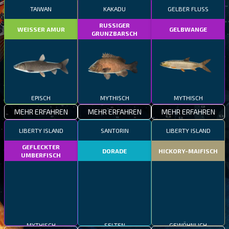
TAIWAN
KAKADU
GELBER FLUSS
RUSSIGER
WEISSER AMUR
GELBWANGE
GRUNZBARSCH
EPISCH
MYTHISCH
MYTHISCH
MEHR ERFAHREN
MEHR ERFAHREN
MEHR ERFAHREN
LIBERTY ISLAND
SANTORIN
LIBERTY ISLAND
GEFLECKTER
DORADE
HICKORY-MAIFISCH
UMBERFISCH
MYTHISCH
SELTEN
GEWÖHNLICH