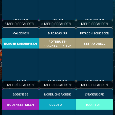
MYTHISCH
SELTEN
GEWÖHNLICH
MEHR ERFAHREN
MEHR ERFAHREN
MEHR ERFAHREN
MALEDIVEN
MADAGASKAR
PATAGONISCHE SEEN
ROTBRUST-
BLAUER KAISERFISCH
SEBRAFORELL
PRACHTLIPPFISCH
SELTEN
GEWÖHNLICH
GEWÖHNLICH
MEHR ERFAHREN
MEHR ERFAHREN
MEHR ERFAHREN
BODENSEE
NÖRDLICHE FJORDE
LYNGENFJORD
BODENSEE-KILCH
GOLDBUTT
HAARBUTT