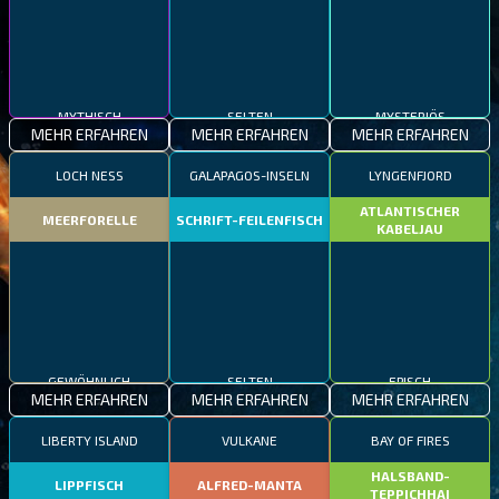
MYTHISCH
SELTEN
MYSTERIÖS
MEHR ERFAHREN
MEHR ERFAHREN
MEHR ERFAHREN
LOCH NESS
GALAPAGOS-INSELN
LYNGENFJORD
ATLANTISCHER
MEERFORELLE
SCHRIFT-FEILENFISCH
KABELJAU
GEWÖHNLICH
SELTEN
EPISCH
MEHR ERFAHREN
MEHR ERFAHREN
MEHR ERFAHREN
LIBERTY ISLAND
VULKANE
BAY OF FIRES
HALSBAND-
LIPPFISCH
ALFRED-MANTA
TEPPICHHAI