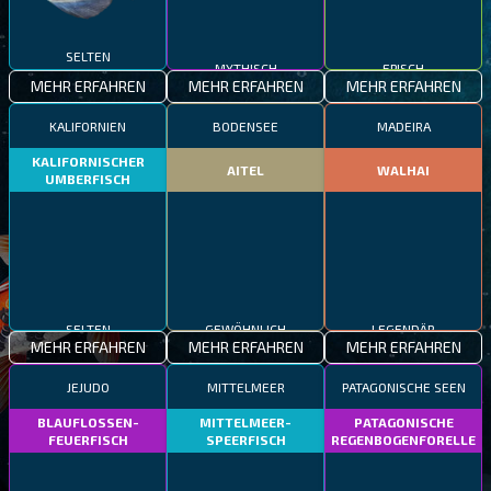
SELTEN
MYTHISCH
EPISCH
MEHR ERFAHREN
MEHR ERFAHREN
MEHR ERFAHREN
KALIFORNIEN
BODENSEE
MADEIRA
KALIFORNISCHER
AITEL
WALHAI
UMBERFISCH
SELTEN
GEWÖHNLICH
LEGENDÄR
MEHR ERFAHREN
MEHR ERFAHREN
MEHR ERFAHREN
JEJUDO
MITTELMEER
PATAGONISCHE SEEN
BLAUFLOSSEN-
MITTELMEER-
PATAGONISCHE
FEUERFISCH
SPEERFISCH
REGENBOGENFORELLE