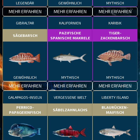
LEGENDÄR
GEWÖHNLICH
MYTHISCH
MEHR ERFAHREN
MEHR ERFAHREN
MEHR ERFAHREN
GIBRALTAR
KALIFORNIEN
KARIBIK
PAZIFISCHE
TIGER-
SÄGEBARSCH
SPANISCHE MAKRELE
ZACKENBARSCH
GEWÖHNLICH
MYTHISCH
MYTHISCH
MEHR ERFAHREN
MEHR ERFAHREN
MEHR ERFAHREN
GALAPAGOS-INSELN
VERGESSENE WELT
LIBERTY ISLAND
PERRICO-
BLAURÜCKEN-
SÄBELZAHNLACHS
PAPAGEIENFISCH
MAIFISCH