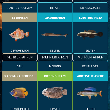
GIANT’S CAUSEWAY
TIEFSEE
NICARAGUASEE
EBERFISCH
ZIGARRENHAI
ELEOTRIS PICTA
GEWÖHNLICH
SELTEN
SELTEN
MEHR ERFAHREN
MEHR ERFAHREN
MEHR ERFAHREN
BALI
MEKONG
KENAI RIVER
DIADEM-KAISERFISCH
RIESENGURAMI
ARKTISCHE ÄSCHE
GEWÖHNLICH
EPISCH
SELTEN