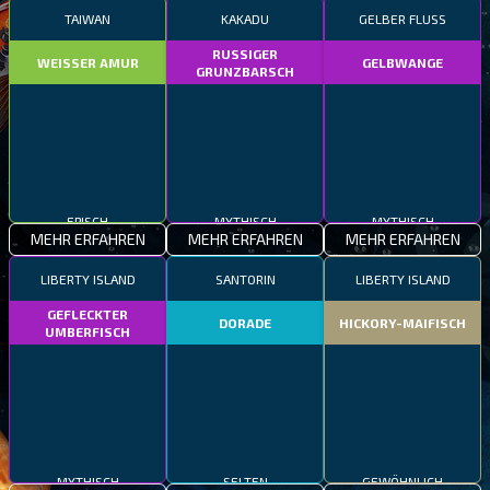
TAIWAN
KAKADU
GELBER FLUSS
RUSSIGER
WEISSER AMUR
GELBWANGE
GRUNZBARSCH
EPISCH
MYTHISCH
MYTHISCH
MEHR ERFAHREN
MEHR ERFAHREN
MEHR ERFAHREN
LIBERTY ISLAND
SANTORIN
LIBERTY ISLAND
GEFLECKTER
DORADE
HICKORY-MAIFISCH
UMBERFISCH
MYTHISCH
SELTEN
GEWÖHNLICH