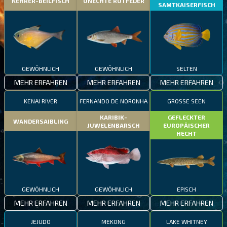
KEHRER-BEILFISCH
UNECHTE ROTFEDER
SAMTKAISERFISCH
GEWÖHNLICH
GEWÖHNLICH
SELTEN
MEHR ERFAHREN
MEHR ERFAHREN
MEHR ERFAHREN
KENAI RIVER
FERNANDO DE NORONHA
GROSSE SEEN
KARIBIK-
GEFLECKTER
WANDERSAIBLING
JUWELENBARSCH
EUROPÄISCHER
HECHT
GEWÖHNLICH
GEWÖHNLICH
EPISCH
MEHR ERFAHREN
MEHR ERFAHREN
MEHR ERFAHREN
JEJUDO
MEKONG
LAKE WHITNEY