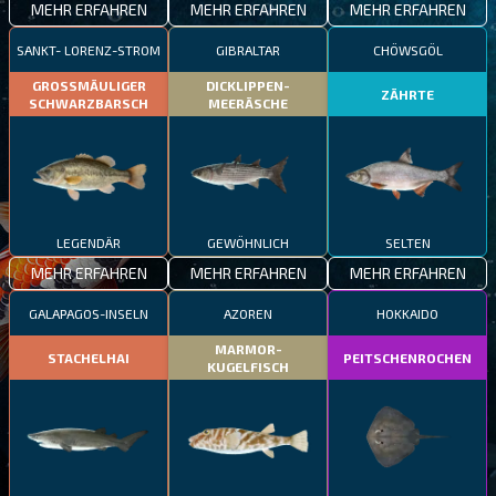
MEHR ERFAHREN
MEHR ERFAHREN
MEHR ERFAHREN
SANKT- LORENZ-STROM
GIBRALTAR
CHÖWSGÖL
GROSSMÄULIGER
DICKLIPPEN-
ZÄHRTE
SCHWARZBARSCH
MEERÄSCHE
LEGENDÄR
GEWÖHNLICH
SELTEN
MEHR ERFAHREN
MEHR ERFAHREN
MEHR ERFAHREN
GALAPAGOS-INSELN
AZOREN
HOKKAIDO
MARMOR-
STACHELHAI
PEITSCHENROCHEN
KUGELFISCH