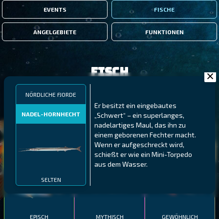
EVENTS
FISCHE
ANGELGEBIETE
FUNKTIONEN
Fisch
NÖRDLICHE FJORDE
FILTER
Er besitzt ein eingebautes
NADEL-HORNHECHT
„Schwert“ – ein superlanges,
nadelartiges Maul, das ihn zu
MALAWI
NÖRDLICHE FJORDE
GALAPAGOS-INSELN
einem geborenen Fechter macht.
Wenn er aufgeschreckt wird,
GESTRECKTER
MEXIKANISCHER
ATLANTISCHER LENG
schießt er wie ein Mini-Torpedo
SCHABEMUND-
SCHWEINSLIPPFISCH
BUNTBARSCH
aus dem Wasser.
SELTEN
EPISCH
MYTHISCH
GEWÖHNLICH