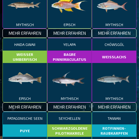
MYTHISCH
EPISCH
MYTHISCH
MEHR ERFAHREN
MEHR ERFAHREN
MEHR ERFAHREN
HAIDA GWAII
YELAPA
CHÖWSGÖL
WEISSER
BAGRE
WEISSLACHS
UMBERFISCH
PINNIMACULATUS
EPISCH
MYTHISCH
MYTHISCH
MEHR ERFAHREN
MEHR ERFAHREN
MEHR ERFAHREN
PATAGONISCHE SEEN
SEYCHELLEN
TAIWAN
SCHWARZGOLDENE
ROTFINNEN-
PUYE
PILOTMAKRELE
RAUBKARPFEN