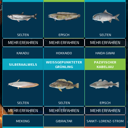
SELTEN
EPISCH
SELTEN
MEHR ERFAHREN
MEHR ERFAHREN
MEHR ERFAHREN
KAKADU
HOKKAIDO
HAIDA GWAII
WEISSGEPUNKTETER
PAZIFISCHER
SILBERAALWELS
GRÜNLING
KABELJAU
SELTEN
SELTEN
EPISCH
MEHR ERFAHREN
MEHR ERFAHREN
MEHR ERFAHREN
MEKONG
GIBRALTAR
SANKT- LORENZ-STROM