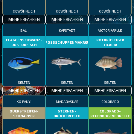
GEWÖHNLICH
GEWÖHNLICH
GEWÖHNLICH
MEHR ERFAHREN
MEHR ERFAHREN
MEHR ERFAHREN
BALI
KAPSTADT
VICTORIAFÄLLE
FLAGGENSCHWANZ-
ROTBRÜSTIGER
GROSSSCHUPPENMAKRELE
DOKTORFISCH
TILAPIA
SELTEN
SELTEN
SELTEN
MEHR ERFAHREN
MEHR ERFAHREN
MEHR ERFAHREN
KO PANYI
MADAGASKAR
COLORADO
QUERSTREIFEN-
STERNEN-
COLORADO-
SCHNAPPER
DRÜCKERFISCH
REGENBOGENFORELLE