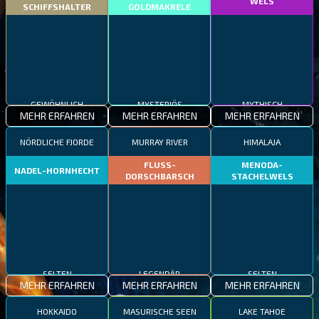
WELS
SCHIFFSHALTER
GOLDMAKRELE
GEWÖHNLICH
MYSTERIÖS
MYTHISCH
MEHR ERFAHREN
MEHR ERFAHREN
MEHR ERFAHREN
NÖRDLICHE FJORDE
MURRAY RIVER
HIMALAJA
FLUSS-
MENODA-
NADEL-HORNHECHT
DORSCHBARSCH
STACHELWELS
SELTEN
LEGENDÄR
SELTEN
MEHR ERFAHREN
MEHR ERFAHREN
MEHR ERFAHREN
HOKKAIDO
MASURISCHE SEEN
LAKE TAHOE