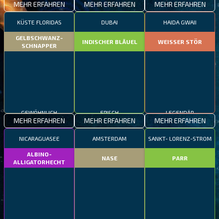
MEHR ERFAHREN
MEHR ERFAHREN
MEHR ERFAHREN
KÜSTE FLORIDAS
DUBAI
HAIDA GWAII
GELBSCHWANZ-
INDISCHER BLÄUEL
WEISSER STÖR
SCHNAPPER
GEWÖHNLICH
EPISCH
LEGENDÄR
MEHR ERFAHREN
MEHR ERFAHREN
MEHR ERFAHREN
NICARAGUASEE
AMSTERDAM
SANKT- LORENZ-STROM
ALBINO-
NASE
PARR
ALLIGATORHECHT