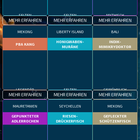
SELTEN
SELTEN
MYTHISCH
MEHR ERFAHREN
MEHR ERFAHREN
MEHR ERFAHREN
MEKONG
LIBERTY ISLAND
BALI
HONIGWABEN-
INDIK-
PBA KANG
MURÄNE
MIMIKRYDOKTOR
LEGENDÄR
SELTEN
GEWÖHNLICH
MEHR ERFAHREN
MEHR ERFAHREN
MEHR ERFAHREN
MAURETANIEN
SEYCHELLEN
MEKONG
GEPUNKTETER
RIESEN-
GEFLECKTER
ADLERROCHEN
DRÜCKERFISCH
SCHÜTZENFISCH