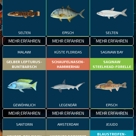
SELTEN
EPISCH
SELTEN
MEHR ERFAHREN
MEHR ERFAHREN
MEHR ERFAHREN
MALAWI
KÜSTE FLORIDAS
SAGINAW BAY
GELBER LEPTURUS-
SCHAUFELNASEN-
SAGINAW
BUNTBARSCH
HAMMERHAI
STEELHEAD-FORELLE
GEWÖHNLICH
LEGENDÄR
EPISCH
MEHR ERFAHREN
MEHR ERFAHREN
MEHR ERFAHREN
SANTORIN
AMSTERDAM
JEJUDO
BLAUSTREIFEN-