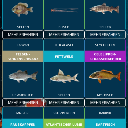
SELTEN
EPISCH
SELTEN
MEHR ERFAHREN
MEHR ERFAHREN
MEHR ERFAHREN
TAIWAN
TITICACASEE
SEYCHELLEN
FELSEN-
GELBLIPPEN-
FETTWELS
FAHNENSCHWANZ
STRASSENKEHRER
GEWÖHNLICH
SELTEN
MYTHISCH
MEHR ERFAHREN
MEHR ERFAHREN
MEHR ERFAHREN
JANGTSE
SPITZBERGEN
KARIBIK
RAUBKARPFEN
ATLANTISCHER LUMB
BARTFISCH