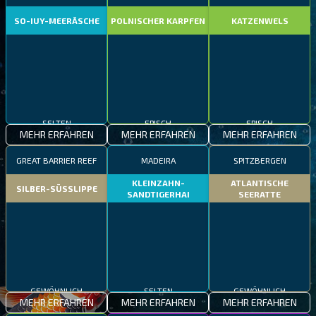
SO-IUY-MEERÄSCHE
POLNISCHER KARPFEN
KATZENWELS
SELTEN
EPISCH
EPISCH
MEHR ERFAHREN
MEHR ERFAHREN
MEHR ERFAHREN
GREAT BARRIER REEF
MADEIRA
SPITZBERGEN
KLEINZAHN-
ATLANTISCHE
SILBER-SÜSSLIPPE
SANDTIGERHAI
SEERATTE
GEWÖHNLICH
SELTEN
GEWÖHNLICH
MEHR ERFAHREN
MEHR ERFAHREN
MEHR ERFAHREN