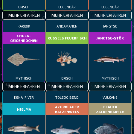
EPISCH
LEGENDÄR
LEGENDÄR
MEHR ERFAHREN
MEHR ERFAHREN
MEHR ERFAHREN
KARIBIK
ANDAMANEN
JANGTSE
CHOLA-
RUSSELS FEUERFISCH
JANGTSE-STÖR
GEIGENROCHEN
MYTHISCH
EPISCH
MYTHISCH
MEHR ERFAHREN
MEHR ERFAHREN
MEHR ERFAHREN
KENAI RIVER
TOLEDO BEND
VULKANE
AZURBLAUER
BLAUER
NJELMA
KATZENWELS
ZACKENBARSCH