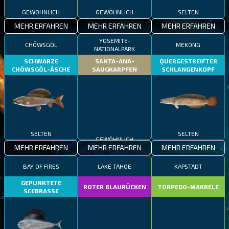
GEWÖHNLICH
GEWÖHNLICH
SELTEN
MEHR ERFAHREN
MEHR ERFAHREN
MEHR ERFAHREN
YOSEMITE-
CHÖWSGÖL
MEKONG
NATIONALPARK
SCHWARZE
SANTA-ANA-
QUERGESTREIFTER
CHÖWSGÖL-ÄSCHE
SAUGKARPFEN
SCHLANGENKOPF
SELTEN
GEWÖHNLICH
SELTEN
MEHR ERFAHREN
MEHR ERFAHREN
MEHR ERFAHREN
BAY OF FIRES
LAKE TAHOE
KAPSTADT
GEPUNKTETE
ROTER BLAURÜCKEN
TORPEDO-MAKRELE
SEEBRASSE