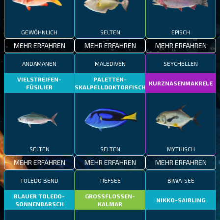
GEWÖHNLICH
SELTEN
EPISCH
MEHR ERFAHREN
MEHR ERFAHREN
MEHR ERFAHREN
ANDAMANEN
MALEDIVEN
SEYCHELLEN
VIELSTREIFEN-
PALETTEN-
KURZNASENMAKRELE
FÜSILIER
SKALPELLDOKTORFISCH
SELTEN
SELTEN
MYTHISCH
MEHR ERFAHREN
MEHR ERFAHREN
MEHR ERFAHREN
TOLEDO BEND
TIEFSEE
BIWA-SEE
BLAUER TOLEDO-
GROSSFLOSSEN-
NIKKO-SAIBLING
SONNENBARSCH
KALMAR