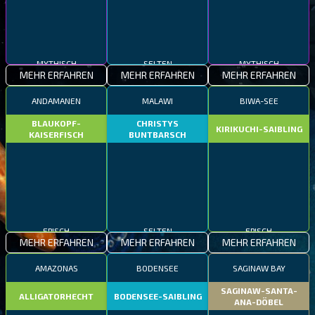
MYTHISCH
SELTEN
MYTHISCH
MEHR ERFAHREN
MEHR ERFAHREN
MEHR ERFAHREN
ANDAMANEN
MALAWI
BIWA-SEE
BLAUKOPF-
CHRISTYS
KIRIKUCHI-SAIBLING
KAISERFISCH
BUNTBARSCH
EPISCH
SELTEN
EPISCH
MEHR ERFAHREN
MEHR ERFAHREN
MEHR ERFAHREN
AMAZONAS
BODENSEE
SAGINAW BAY
SAGINAW-SANTA-
ALLIGATORHECHT
BODENSEE-SAIBLING
ANA-DÖBEL