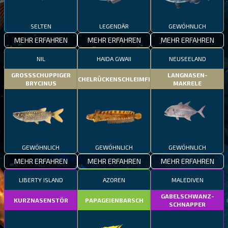
SELTEN
LEGENDÄR
GEWÖHNLICH
MEHR ERFAHREN
MEHR ERFAHREN
MEHR ERFAHREN
NIL
HAIDA GWAII
NEUSEELAND
GROSSSCHUPPIGER
LANGNASEN-
STACHELRÜCKENSCHLEIMFISCH
BRYCINUS
MAKRELE
GEWÖHNLICH
GEWÖHNLICH
GEWÖHNLICH
MEHR ERFAHREN
MEHR ERFAHREN
MEHR ERFAHREN
LIBERTY ISLAND
AZOREN
MALEDIVEN
GABELSCHWANZ-
KURZNASENSTÖR
PAPAGEIENBARSCH
SCHNAPPER