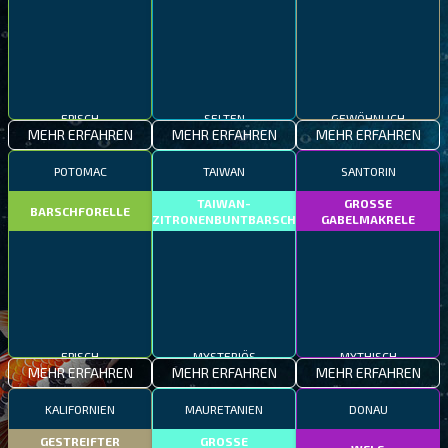
EPISCH
SELTEN
GEWÖHNLICH
MEHR ERFAHREN
MEHR ERFAHREN
MEHR ERFAHREN
POTOMAC
TAIWAN
SANTORIN
TAIWAN-
GROSSE
BARSCHFORELLE
ZITRONENBUNTBARSCH
GABELMAKRELE
EPISCH
MYSTERIÖS
MYTHISCH
MEHR ERFAHREN
MEHR ERFAHREN
MEHR ERFAHREN
KALIFORNIEN
MAURETANIEN
DONAU
GESTREIFTER
GROSSE