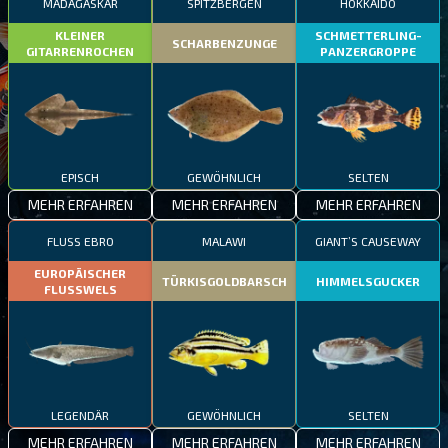
MADAGASKAR
SPITZBERGEN
HOKKAIDO
KLEINER
SCHMETTERLING-
SCHARBENZUNGE
GITARRENROCHEN
PANZERGROPPE
EPISCH
GEWÖHNLICH
SELTEN
MEHR ERFAHREN
MEHR ERFAHREN
MEHR ERFAHREN
FLUSS EBRO
MALAWI
GIANT’S CAUSEWAY
EUROPÄISCHER
TÜRKISGOLDBARSCH
HIMMELSGUCKER
FLUSSWELS
LEGENDÄR
GEWÖHNLICH
SELTEN
MEHR ERFAHREN
MEHR ERFAHREN
MEHR ERFAHREN