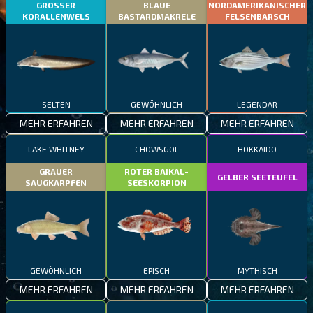
GROSSER
BLAUE
NORDAMERIKANISCHER
KORALLENWELS
BASTARDMAKRELE
FELSENBARSCH
SELTEN
GEWÖHNLICH
LEGENDÄR
MEHR ERFAHREN
MEHR ERFAHREN
MEHR ERFAHREN
LAKE WHITNEY
CHÖWSGÖL
HOKKAIDO
GRAUER
ROTER BAIKAL-
GELBER SEETEUFEL
SAUGKARPFEN
SEESKORPION
GEWÖHNLICH
EPISCH
MYTHISCH
MEHR ERFAHREN
MEHR ERFAHREN
MEHR ERFAHREN