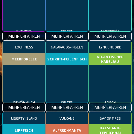
MYTHISCH
SELTEN
MYSTERIÖS
MEHR ERFAHREN
MEHR ERFAHREN
MEHR ERFAHREN
LOCH NESS
GALAPAGOS-INSELN
LYNGENFJORD
ATLANTISCHER
MEERFORELLE
SCHRIFT-FEILENFISCH
KABELJAU
GEWÖHNLICH
SELTEN
EPISCH
MEHR ERFAHREN
MEHR ERFAHREN
MEHR ERFAHREN
LIBERTY ISLAND
VULKANE
BAY OF FIRES
HALSBAND-
LIPPFISCH
ALFRED-MANTA
TEPPICHHAI