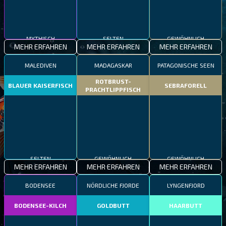
MYTHISCH
SELTEN
GEWÖHNLICH
MEHR ERFAHREN
MEHR ERFAHREN
MEHR ERFAHREN
MALEDIVEN
MADAGASKAR
PATAGONISCHE SEEN
ROTBRUST-
BLAUER KAISERFISCH
SEBRAFORELL
PRACHTLIPPFISCH
SELTEN
GEWÖHNLICH
GEWÖHNLICH
MEHR ERFAHREN
MEHR ERFAHREN
MEHR ERFAHREN
BODENSEE
NÖRDLICHE FJORDE
LYNGENFJORD
BODENSEE-KILCH
GOLDBUTT
HAARBUTT