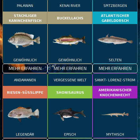
PALAWAN
KENAI RIVER
SPITZBERGEN
STACHLIGER
ATLANTISCHER
BUCKELLACHS
KANINCHENFISCH
GABELDORSCH
GEWÖHNLICH
GEWÖHNLICH
SELTEN
MEHR ERFAHREN
MEHR ERFAHREN
MEHR ERFAHREN
ANDAMANEN
VERGESSENE WELT
SANKT- LORENZ-STROM
AMERIKANISCHER
RIESEN-SÜSSLIPPE
SHONISAURUS
KNOCHENHECHT
LEGENDÄR
EPISCH
MYTHISCH