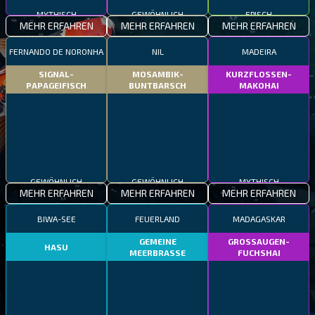
MYTHISCH
GEWÖHNLICH
EPISCH
MEHR ERFAHREN
MEHR ERFAHREN
MEHR ERFAHREN
FERNANDO DE NORONHA
NIL
MADEIRA
SIGNAL-
MOSAMBIK-
KURZFLOSSEN-
PAPAGEIFISCH
BUNTBARSCH
MAKOHAI
GEWÖHNLICH
GEWÖHNLICH
MYTHISCH
MEHR ERFAHREN
MEHR ERFAHREN
MEHR ERFAHREN
BIWA-SEE
FEUERLAND
MADAGASKAR
GEMEINE
GROSSAUGEN-
HASU
MEERBRASSE
FUCHSHAI