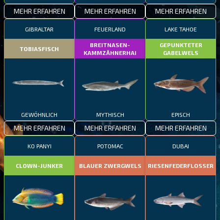
MEHR ERFAHREN
MEHR ERFAHREN
MEHR ERFAHREN
GIBRALTAR
FEUERLAND
LAKE TAHOE
BREITNASEN-
GEPUNKTETER
TOBIASFISCH
KAMMZÄHNERHAI
GABELWELS
GEWÖHNLICH
MYTHISCH
EPISCH
MEHR ERFAHREN
MEHR ERFAHREN
MEHR ERFAHREN
KO PANYI
POTOMAC
DUBAI
CLOWN-JUNKER
BLAUER ZWERGWELS
RIESENFEDERFLOSSER