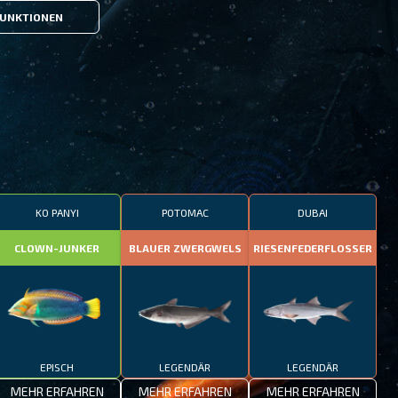
UNKTIONEN
KO PANYI
POTOMAC
DUBAI
CLOWN-JUNKER
BLAUER ZWERGWELS
RIESENFEDERFLOSSER
EPISCH
LEGENDÄR
LEGENDÄR
MEHR ERFAHREN
MEHR ERFAHREN
MEHR ERFAHREN