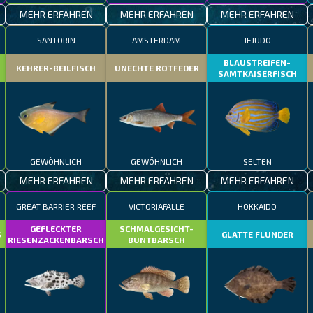
MEHR ERFAHREN
MEHR ERFAHREN
MEHR ERFAHREN
SANTORIN
AMSTERDAM
JEJUDO
BLAUSTREIFEN-
KEHRER-BEILFISCH
UNECHTE ROTFEDER
SAMTKAISERFISCH
GEWÖHNLICH
GEWÖHNLICH
SELTEN
MEHR ERFAHREN
MEHR ERFAHREN
MEHR ERFAHREN
GREAT BARRIER REEF
VICTORIAFÄLLE
HOKKAIDO
GEFLECKTER
SCHMALGESICHT-
S
GLATTE FLUNDER
RIESENZACKENBARSCH
BUNTBARSCH