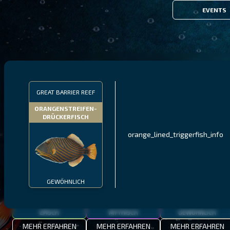
EVENTS
FILTER
GREAT BARRIER REEF
ORANGENSTREIFEN-
DRÜCKERFISCH
MALAWI
NÖRDLICHE FJORDE
GALAPAGOS-INSELN
orange_lined_triggerfish_info
GESTRECKTER
MEXIKANISCHER
ATLANTISCHER LENG
SCHABEMUND-
SCHWEINSLIPPFISCH
BUNTBARSCH
GEWÖHNLICH
EPISCH
MYTHISCH
GEWÖHNLICH
MEHR ERFAHREN
MEHR ERFAHREN
MEHR ERFAHREN