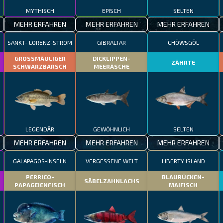
MYTHISCH
EPISCH
SELTEN
MEHR ERFAHREN
MEHR ERFAHREN
MEHR ERFAHREN
M
SANKT- LORENZ-STROM
GIBRALTAR
CHÖWSGÖL
GROSSMÄULIGER
DICKLIPPEN-
ZÄHRTE
SCHWARZBARSCH
MEERÄSCHE
LEGENDÄR
GEWÖHNLICH
SELTEN
MEHR ERFAHREN
MEHR ERFAHREN
MEHR ERFAHREN
GALAPAGOS-INSELN
VERGESSENE WELT
LIBERTY ISLAND
PERRICO-
BLAURÜCKEN-
SÄBELZAHNLACHS
PAPAGEIENFISCH
MAIFISCH