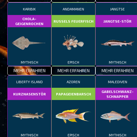
KARIBIK
ANDAMANEN
JANGTSE
CHOLA-
RUSSELS FEUERFISCH
JANGTSE-STÖR
GEIGENROCHEN
MYTHISCH
EPISCH
MYTHISCH
MEHR ERFAHREN
MEHR ERFAHREN
MEHR ERFAHREN
LIBERTY ISLAND
AZOREN
MALEDIVEN
GABELSCHWANZ-
KURZNASENSTÖR
PAPAGEIENBARSCH
SCHNAPPER
MYTHISCH
EPISCH
MYTHISCH