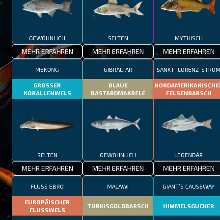
GEWÖHNLICH
SELTEN
MYTHISCH
MEHR ERFAHREN
MEHR ERFAHREN
MEHR ERFAHREN
MEKONG
GIBRALTAR
SANKT- LORENZ-STRO
GROSSER
BLAUE
NORDAMERIKANISCHE
KORALLENWELS
BASTARDMAKRELE
FELSENBARSCH
SELTEN
GEWÖHNLICH
LEGENDÄR
MEHR ERFAHREN
MEHR ERFAHREN
MEHR ERFAHREN
FLUSS EBRO
MALAWI
GIANT’S CAUSEWAY
EUROPÄISCHER
TÜRKISGOLDBARSCH
HIMMELSGUCKER
FLUSSWELS