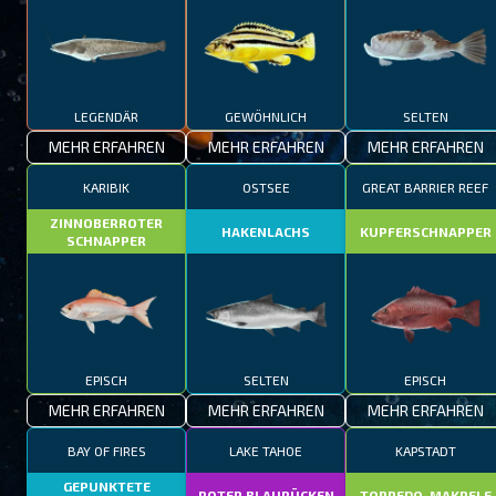
LEGENDÄR
GEWÖHNLICH
SELTEN
MEHR ERFAHREN
MEHR ERFAHREN
MEHR ERFAHREN
KARIBIK
OSTSEE
GREAT BARRIER REEF
ZINNOBERROTER
HAKENLACHS
KUPFERSCHNAPPER
SCHNAPPER
EPISCH
SELTEN
EPISCH
MEHR ERFAHREN
MEHR ERFAHREN
MEHR ERFAHREN
BAY OF FIRES
LAKE TAHOE
KAPSTADT
GEPUNKTETE
ROTER BLAURÜCKEN
TORPEDO-MAKRELE