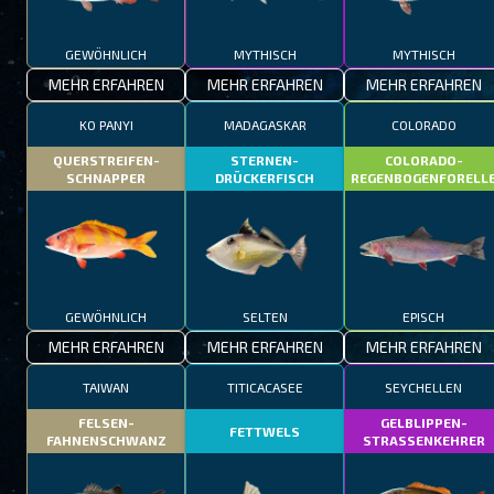
GEWÖHNLICH
MYTHISCH
MYTHISCH
MEHR ERFAHREN
MEHR ERFAHREN
MEHR ERFAHREN
KO PANYI
MADAGASKAR
COLORADO
QUERSTREIFEN-
STERNEN-
COLORADO-
SCHNAPPER
DRÜCKERFISCH
REGENBOGENFORELL
GEWÖHNLICH
SELTEN
EPISCH
MEHR ERFAHREN
MEHR ERFAHREN
MEHR ERFAHREN
TAIWAN
TITICACASEE
SEYCHELLEN
FELSEN-
GELBLIPPEN-
FETTWELS
FAHNENSCHWANZ
STRASSENKEHRER