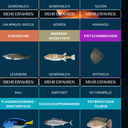
GEWÖHNLICH
GEWÖHNLICH
SELTEN
MEHR ERFAHREN
MEHR ERFAHREN
MEHR ERFAHREN
GALAPAGOS-INSELN
AZOREN
HOKKAIDO
MARMOR-
STACHELHAI
PEITSCHENROCHEN
KUGELFISCH
LEGENDÄR
GEWÖHNLICH
MYTHISCH
MEHR ERFAHREN
MEHR ERFAHREN
MEHR ERFAHREN
BALI
KAPSTADT
VICTORIAFÄLLE
FLAGGENSCHWANZ-
ROTBRÜSTIGER
GROSSSCHUPPENMAKRELE
DOKTORFISCH
TILAPIA