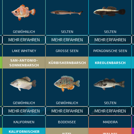
GEWÖHNLICH
SELTEN
SELTEN
MEHR ERFAHREN
MEHR ERFAHREN
MEHR ERFAHREN
LAKE WHITNEY
GROSSE SEEN
PATAGONISCHE SEEN
SAN-ANTONIO-
KÜRBISKERNBARSCH
KREOLENBARSCH
SONNENBARSCH
GEWÖHNLICH
GEWÖHNLICH
SELTEN
MEHR ERFAHREN
MEHR ERFAHREN
MEHR ERFAHREN
KALIFORNIEN
BODENSEE
MADEIRA
KALIFORNISCHER
AITEL
WALHAI