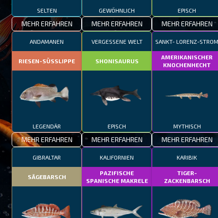
SELTEN
GEWÖHNLICH
EPISCH
MEHR ERFAHREN
MEHR ERFAHREN
MEHR ERFAHREN
ANDAMANEN
VERGESSENE WELT
SANKT- LORENZ-STRO
AMERIKANISCHER
RIESEN-SÜSSLIPPE
SHONISAURUS
KNOCHENHECHT
LEGENDÄR
EPISCH
MYTHISCH
MEHR ERFAHREN
MEHR ERFAHREN
MEHR ERFAHREN
GIBRALTAR
KALIFORNIEN
KARIBIK
PAZIFISCHE
TIGER-
SÄGEBARSCH
SPANISCHE MAKRELE
ZACKENBARSCH