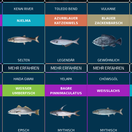
KENAI RIVER
TOLEDO BEND
VULKANE
AZURBLAUER
BLAUER
NJELMA
KATZENWELS
ZACKENBARSCH
SELTEN
LEGENDÄR
GEWÖHNLICH
MEHR ERFAHREN
MEHR ERFAHREN
MEHR ERFAHREN
HAIDA GWAII
YELAPA
CHÖWSGÖL
WEISSER
BAGRE
WEISSLACHS
UMBERFISCH
PINNIMACULATUS
EPISCH
MYTHISCH
MYTHISCH