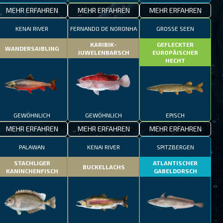
MEHR ERFAHREN
MEHR ERFAHREN
MEHR ERFAHREN
KENAI RIVER
FERNANDO DE NORONHA
GROSSE SEEN
KARIBIK-
GEFLECKTER
WANDERSAIBLING
JUWELENBARSCH
EUROPÄISCHER
HECHT
GEWÖHNLICH
GEWÖHNLICH
EPISCH
MEHR ERFAHREN
MEHR ERFAHREN
MEHR ERFAHREN
PALAWAN
KENAI RIVER
SPITZBERGEN
STACHLIGER
ATLANTISCHER
BUCKELLACHS
KANINCHENFISCH
GABELDORSCH