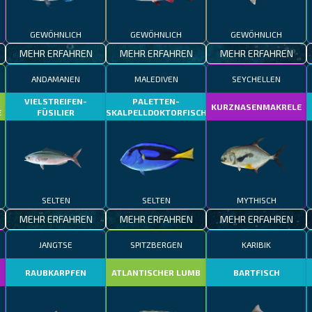
GEWÖHNLICH
GEWÖHNLICH
GEWÖHNLICH
MEHR ERFAHREN
MEHR ERFAHREN
MEHR ERFAHREN
ANDAMANEN
MALEDIVEN
SEYCHELLEN
VIELSTREIFEN-
PALETTEN-
KURZNASENMAKRELE
E
FÜSILIER
SKALPELLDOKTORFISCH
SELTEN
SELTEN
MYTHISCH
MEHR ERFAHREN
MEHR ERFAHREN
MEHR ERFAHREN
JANGTSE
SPITZBERGEN
KARIBIK
RAUBKARPFEN
ATLANTISCHER LUMB
BARTFISCH