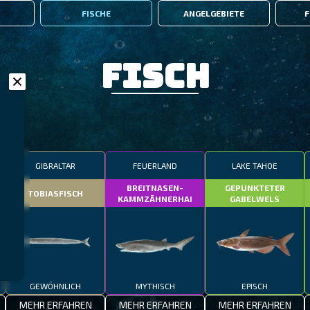
FISCHE
ANGELGEBIETE
F
Fisch
GIBRALTAR
FEUERLAND
LAKE TAHOE
BREITNASEN-
GEPUNKTETER
TOBIASFISCH
KAMMZÄHNERHAI
GABELWELS
GEWÖHNLICH
MYTHISCH
EPISCH
MEHR ERFAHREN
MEHR ERFAHREN
MEHR ERFAHREN