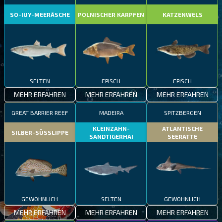
SO-IUY-MEERÄSCHE
POLNISCHER KARPFEN
KATZENWELS
SELTEN
EPISCH
EPISCH
MEHR ERFAHREN
MEHR ERFAHREN
MEHR ERFAHREN
GREAT BARRIER REEF
MADEIRA
SPITZBERGEN
KLEINZAHN-
ATLANTISCHE
SILBER-SÜSSLIPPE
SANDTIGERHAI
SEERATTE
GEWÖHNLICH
SELTEN
GEWÖHNLICH
MEHR ERFAHREN
MEHR ERFAHREN
MEHR ERFAHREN