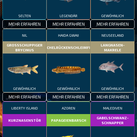
SELTEN
LEGENDÄR
GEWÖHNLICH
MEHR ERFAHREN
MEHR ERFAHREN
MEHR ERFAHREN
NIL
HAIDA GWAII
NEUSEELAND
GROSSSCHUPPIGER
LANGNASEN-
STACHELRÜCKENSCHLEIMFISCH
BRYCINUS
MAKRELE
GEWÖHNLICH
GEWÖHNLICH
GEWÖHNLICH
MEHR ERFAHREN
MEHR ERFAHREN
MEHR ERFAHREN
LIBERTY ISLAND
AZOREN
MALEDIVEN
GABELSCHWANZ-
KURZNASENSTÖR
PAPAGEIENBARSCH
SCHNAPPER