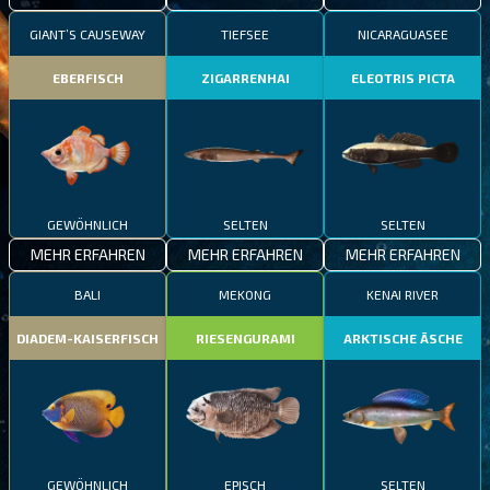
GIANT’S CAUSEWAY
TIEFSEE
NICARAGUASEE
EBERFISCH
ZIGARRENHAI
ELEOTRIS PICTA
GEWÖHNLICH
SELTEN
SELTEN
MEHR ERFAHREN
MEHR ERFAHREN
MEHR ERFAHREN
BALI
MEKONG
KENAI RIVER
DIADEM-KAISERFISCH
RIESENGURAMI
ARKTISCHE ÄSCHE
GEWÖHNLICH
EPISCH
SELTEN