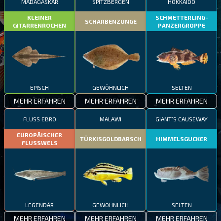
MADAGASKAR
SPITZBERGEN
HOKKAIDO
KLEINER
SCHMETTERLING-
SCHARBENZUNGE
GITARRENROCHEN
PANZERGROPPE
EPISCH
GEWÖHNLICH
SELTEN
MEHR ERFAHREN
MEHR ERFAHREN
MEHR ERFAHREN
FLUSS EBRO
MALAWI
GIANT’S CAUSEWAY
EUROPÄISCHER
TÜRKISGOLDBARSCH
HIMMELSGUCKER
FLUSSWELS
LEGENDÄR
GEWÖHNLICH
SELTEN
MEHR ERFAHREN
MEHR ERFAHREN
MEHR ERFAHREN