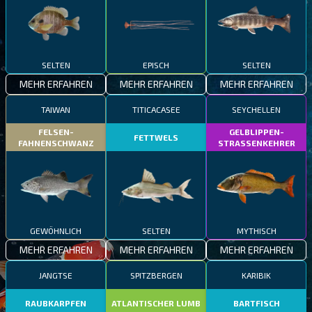
SELTEN
EPISCH
SELTEN
MEHR ERFAHREN
MEHR ERFAHREN
MEHR ERFAHREN
TAIWAN
TITICACASEE
SEYCHELLEN
FELSEN-
GELBLIPPEN-
FETTWELS
FAHNENSCHWANZ
STRASSENKEHRER
GEWÖHNLICH
SELTEN
MYTHISCH
MEHR ERFAHREN
MEHR ERFAHREN
MEHR ERFAHREN
JANGTSE
SPITZBERGEN
KARIBIK
RAUBKARPFEN
ATLANTISCHER LUMB
BARTFISCH