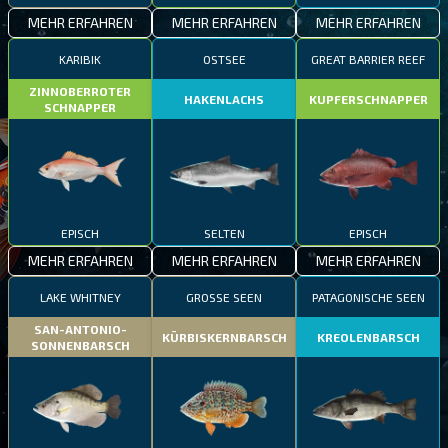
MEHR ERFAHREN
MEHR ERFAHREN
MEHR ERFAHREN
KARIBIK
OSTSEE
GREAT BARRIER REEF
ZINNOBERROTER
HAKENLACHS
KUPFERSCHNAPPER
SCHNAPPER
EPISCH
SELTEN
EPISCH
MEHR ERFAHREN
MEHR ERFAHREN
MEHR ERFAHREN
LAKE WHITNEY
GROSSE SEEN
PATAGONISCHE SEEN
SAN-ANTONIO-
KÜRBISKERNBARSCH
KREOLENBARSCH
SONNENBARSCH