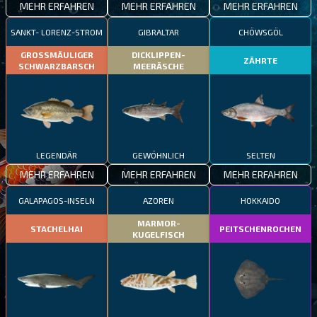
MEHR ERFAHREN
MEHR ERFAHREN
MEHR ERFAHREN
SANKT- LORENZ-STROM
GIBRALTAR
CHÖWSGÖL
GROSSMÄULIGER
DICKLIPPEN-
ZÄHRTE
SCHWARZBARSCH
MEERÄSCHE
LEGENDÄR
GEWÖHNLICH
SELTEN
MEHR ERFAHREN
MEHR ERFAHREN
MEHR ERFAHREN
GALAPAGOS-INSELN
AZOREN
HOKKAIDO
MARMOR-
STACHELHAI
PEITSCHENROCHEN
KUGELFISCH