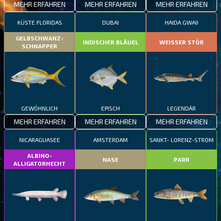
MEHR ERFAHREN
MEHR ERFAHREN
MEHR ERFAHREN
KÜSTE FLORIDAS
DUBAI
HAIDA GWAII
GELBSCHWANZ-
INDISCHER BLÄUEL
WEISSER STÖR
SCHNAPPER
GEWÖHNLICH
EPISCH
LEGENDÄR
MEHR ERFAHREN
MEHR ERFAHREN
MEHR ERFAHREN
NICARAGUASEE
AMSTERDAM
SANKT- LORENZ-STROM
ALBINO-
NASE
PARR
ALLIGATORHECHT