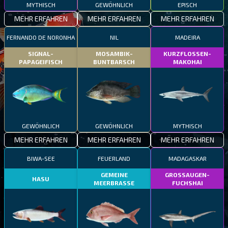
MYTHISCH
GEWÖHNLICH
EPISCH
MEHR ERFAHREN
MEHR ERFAHREN
MEHR ERFAHREN
FERNANDO DE NORONHA
NIL
MADEIRA
SIGNAL-
MOSAMBIK-
KURZFLOSSEN-
PAPAGEIFISCH
BUNTBARSCH
MAKOHAI
GEWÖHNLICH
GEWÖHNLICH
MYTHISCH
MEHR ERFAHREN
MEHR ERFAHREN
MEHR ERFAHREN
BIWA-SEE
FEUERLAND
MADAGASKAR
GEMEINE
GROSSAUGEN-
HASU
MEERBRASSE
FUCHSHAI