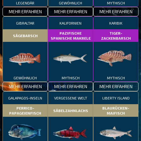
LEGENDÄR
GEWÖHNLICH
MYTHISCH
MEHR ERFAHREN
MEHR ERFAHREN
MEHR ERFAHREN
GIBRALTAR
KALIFORNIEN
KARIBIK
PAZIFISCHE
TIGER-
SÄGEBARSCH
SPANISCHE MAKRELE
ZACKENBARSCH
GEWÖHNLICH
MYTHISCH
MYTHISCH
MEHR ERFAHREN
MEHR ERFAHREN
MEHR ERFAHREN
GALAPAGOS-INSELN
VERGESSENE WELT
LIBERTY ISLAND
PERRICO-
BLAURÜCKEN-
SÄBELZAHNLACHS
PAPAGEIENFISCH
MAIFISCH