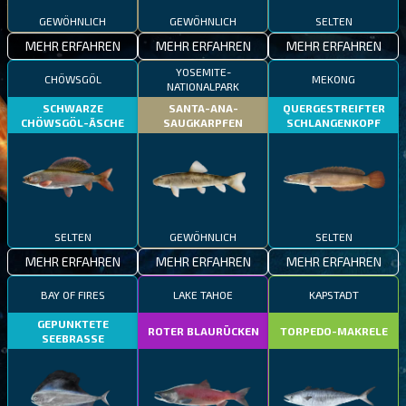
GEWÖHNLICH
GEWÖHNLICH
SELTEN
MEHR ERFAHREN
MEHR ERFAHREN
MEHR ERFAHREN
YOSEMITE-
CHÖWSGÖL
MEKONG
NATIONALPARK
SCHWARZE
SANTA-ANA-
QUERGESTREIFTER
CHÖWSGÖL-ÄSCHE
SAUGKARPFEN
SCHLANGENKOPF
SELTEN
GEWÖHNLICH
SELTEN
MEHR ERFAHREN
MEHR ERFAHREN
MEHR ERFAHREN
BAY OF FIRES
LAKE TAHOE
KAPSTADT
GEPUNKTETE
ROTER BLAURÜCKEN
TORPEDO-MAKRELE
SEEBRASSE