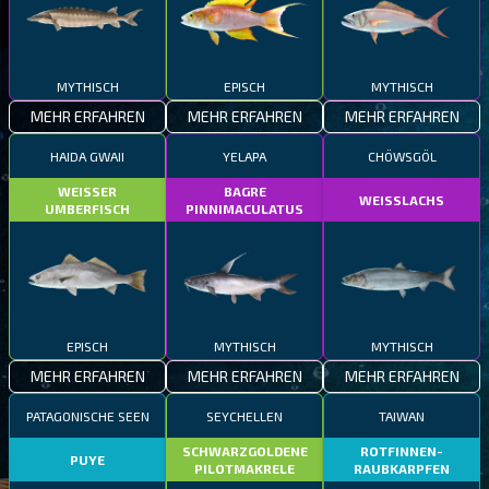
MYTHISCH
EPISCH
MYTHISCH
MEHR ERFAHREN
MEHR ERFAHREN
MEHR ERFAHREN
HAIDA GWAII
YELAPA
CHÖWSGÖL
WEISSER
BAGRE
WEISSLACHS
UMBERFISCH
PINNIMACULATUS
EPISCH
MYTHISCH
MYTHISCH
MEHR ERFAHREN
MEHR ERFAHREN
MEHR ERFAHREN
PATAGONISCHE SEEN
SEYCHELLEN
TAIWAN
SCHWARZGOLDENE
ROTFINNEN-
PUYE
PILOTMAKRELE
RAUBKARPFEN