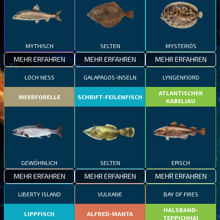
MYTHISCH
SELTEN
MYSTERIÖS
MEHR ERFAHREN
MEHR ERFAHREN
MEHR ERFAHREN
LOCH NESS
GALAPAGOS-INSELN
LYNGENFJORD
ATLANTISCHER
MEERFORELLE
SCHRIFT-FEILENFISCH
KABELJAU
GEWÖHNLICH
SELTEN
EPISCH
MEHR ERFAHREN
MEHR ERFAHREN
MEHR ERFAHREN
LIBERTY ISLAND
VULKANE
BAY OF FIRES
HALSBAND-
LIPPFISCH
ALFRED-MANTA
TEPPICHHAI