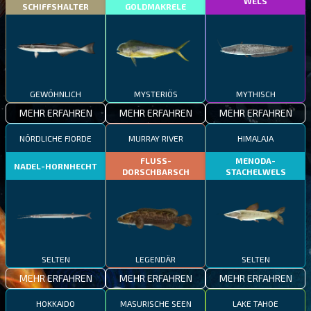
WELS
SCHIFFSHALTER
GOLDMAKRELE
GEWÖHNLICH
MYSTERIÖS
MYTHISCH
MEHR ERFAHREN
MEHR ERFAHREN
MEHR ERFAHREN
NÖRDLICHE FJORDE
MURRAY RIVER
HIMALAJA
FLUSS-
MENODA-
NADEL-HORNHECHT
DORSCHBARSCH
STACHELWELS
SELTEN
LEGENDÄR
SELTEN
MEHR ERFAHREN
MEHR ERFAHREN
MEHR ERFAHREN
HOKKAIDO
MASURISCHE SEEN
LAKE TAHOE