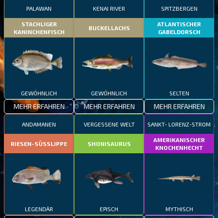
PALAWAN
KENAI RIVER
SPITZBERGEN
STACHLIGER
ATLANTISCHER
BUCKELLACHS
KANINCHENFISCH
GABELDORSCH
GEWÖHNLICH
GEWÖHNLICH
SELTEN
MEHR ERFAHREN
MEHR ERFAHREN
MEHR ERFAHREN
ANDAMANEN
VERGESSENE WELT
SANKT- LORENZ-STROM
AMERIKANISCHER
RIESEN-SÜSSLIPPE
SHONISAURUS
KNOCHENHECHT
LEGENDÄR
EPISCH
MYTHISCH