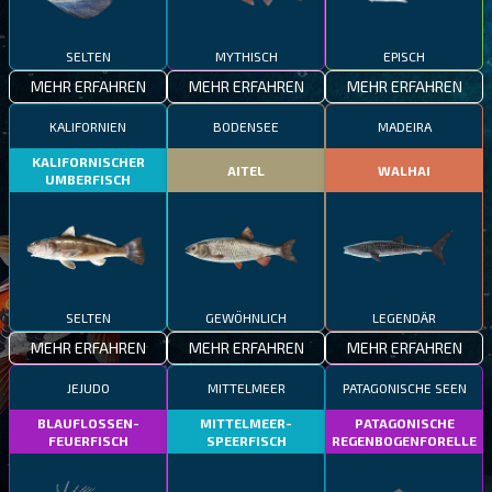
SELTEN
MYTHISCH
EPISCH
MEHR ERFAHREN
MEHR ERFAHREN
MEHR ERFAHREN
KALIFORNIEN
BODENSEE
MADEIRA
KALIFORNISCHER
AITEL
WALHAI
UMBERFISCH
SELTEN
GEWÖHNLICH
LEGENDÄR
MEHR ERFAHREN
MEHR ERFAHREN
MEHR ERFAHREN
JEJUDO
MITTELMEER
PATAGONISCHE SEEN
BLAUFLOSSEN-
MITTELMEER-
PATAGONISCHE
FEUERFISCH
SPEERFISCH
REGENBOGENFORELLE