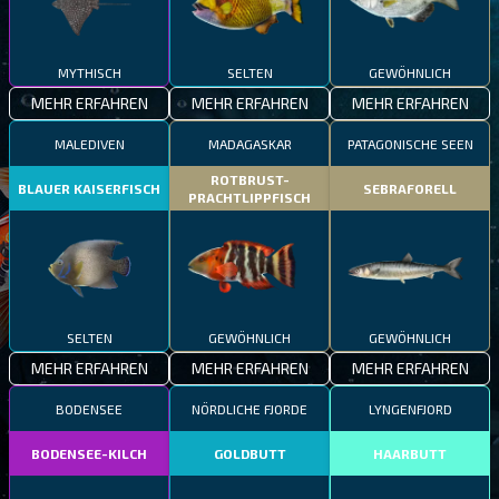
MYTHISCH
SELTEN
GEWÖHNLICH
MEHR ERFAHREN
MEHR ERFAHREN
MEHR ERFAHREN
MALEDIVEN
MADAGASKAR
PATAGONISCHE SEEN
ROTBRUST-
BLAUER KAISERFISCH
SEBRAFORELL
PRACHTLIPPFISCH
SELTEN
GEWÖHNLICH
GEWÖHNLICH
MEHR ERFAHREN
MEHR ERFAHREN
MEHR ERFAHREN
BODENSEE
NÖRDLICHE FJORDE
LYNGENFJORD
BODENSEE-KILCH
GOLDBUTT
HAARBUTT