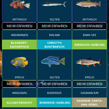
MYTHISCH
SELTEN
MYTHISCH
MEHR ERFAHREN
MEHR ERFAHREN
MEHR ERFAHREN
ANDAMANEN
MALAWI
BIWA-SEE
BLAUKOPF-
CHRISTYS
KIRIKUCHI-SAIBLING
KAISERFISCH
BUNTBARSCH
EPISCH
SELTEN
EPISCH
MEHR ERFAHREN
MEHR ERFAHREN
MEHR ERFAHREN
AMAZONAS
BODENSEE
SAGINAW BAY
SAGINAW-SANTA-
ALLIGATORHECHT
BODENSEE-SAIBLING
ANA-DÖBEL