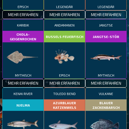
EPISCH
LEGENDÄR
LEGENDÄR
MEHR ERFAHREN
MEHR ERFAHREN
MEHR ERFAHREN
KARIBIK
ANDAMANEN
JANGTSE
CHOLA-
RUSSELS FEUERFISCH
JANGTSE-STÖR
GEIGENROCHEN
MYTHISCH
EPISCH
MYTHISCH
MEHR ERFAHREN
MEHR ERFAHREN
MEHR ERFAHREN
KENAI RIVER
TOLEDO BEND
VULKANE
AZURBLAUER
BLAUER
NJELMA
KATZENWELS
ZACKENBARSCH