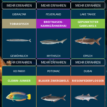
MEHR ERFAHREN
MEHR ERFAHREN
MEHR ERFAHREN
GIBRALTAR
FEUERLAND
LAKE TAHOE
BREITNASEN-
GEPUNKTETER
TOBIASFISCH
KAMMZÄHNERHAI
GABELWELS
GEWÖHNLICH
MYTHISCH
EPISCH
MEHR ERFAHREN
MEHR ERFAHREN
MEHR ERFAHREN
KO PANYI
POTOMAC
DUBAI
CLOWN-JUNKER
BLAUER ZWERGWELS
RIESENFEDERFLOSSER