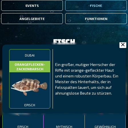
EVENTS
FISCHE
ANGELGEBIETE
FUNKTIONEN
Fisch
DUBAI
FILTER
Ein großer, mutiger Herrscher der
ORANGEFLECKEN-
ZACKENBARSCH
Riffe mit orange-gefleckter Haut
und einem robusten Körperbau. Ein
MALAWI
NÖRDLICHE FJORDE
GALAPAGOS-INSELN
Meister des Hinterhalts, der in
GESTRECKTER
MEXIKANISCHER
Felsspalten lauert, um sich auf
ATLANTISCHER LENG
SCHABEMUND-
SCHWEINSLIPPFISCH
ahnungslose Beute zu stürzen.
BUNTBARSCH
EPISCH
EPISCH
MYTHISCH
GEWÖHNLICH