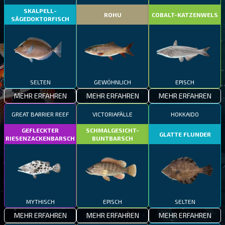
SKALPELL-
ROHU
COBALT-KATZENWELS
SÄGEDOKTORFISCH
SELTEN
GEWÖHNLICH
EPISCH
MEHR ERFAHREN
MEHR ERFAHREN
MEHR ERFAHREN
GREAT BARRIER REEF
VICTORIAFÄLLE
HOKKAIDO
GEFLECKTER
SCHMALGESICHT-
GLATTE FLUNDER
RIESENZACKENBARSCH
BUNTBARSCH
MYTHISCH
EPISCH
SELTEN
MEHR ERFAHREN
MEHR ERFAHREN
MEHR ERFAHREN