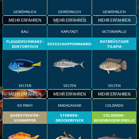
GEWÖHNLICH
GEWÖHNLICH
GEWÖHNLICH
MEHR ERFAHREN
MEHR ERFAHREN
MEHR ERFAHREN
BALI
KAPSTADT
VICTORIAFÄLLE
FLAGGENSCHWANZ-
ROTBRÜSTIGER
GROSSSCHUPPENMAKRELE
DOKTORFISCH
TILAPIA
SELTEN
SELTEN
SELTEN
MEHR ERFAHREN
MEHR ERFAHREN
MEHR ERFAHREN
KO PANYI
MADAGASKAR
COLORADO
QUERSTREIFEN-
STERNEN-
COLORADO-
SCHNAPPER
DRÜCKERFISCH
REGENBOGENFORELLE