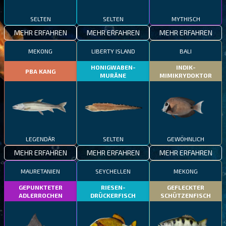
SELTEN
SELTEN
MYTHISCH
MEHR ERFAHREN
MEHR ERFAHREN
MEHR ERFAHREN
MEKONG
LIBERTY ISLAND
BALI
HONIGWABEN-
INDIK-
PBA KANG
MURÄNE
MIMIKRYDOKTOR
LEGENDÄR
SELTEN
GEWÖHNLICH
MEHR ERFAHREN
MEHR ERFAHREN
MEHR ERFAHREN
MAURETANIEN
SEYCHELLEN
MEKONG
GEPUNKTETER
RIESEN-
GEFLECKTER
ADLERROCHEN
DRÜCKERFISCH
SCHÜTZENFISCH