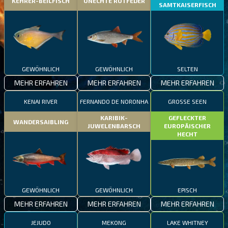
KEHRER-BEILFISCH
UNECHTE ROTFEDER
SAMTKAISERFISCH
GEWÖHNLICH
GEWÖHNLICH
SELTEN
MEHR ERFAHREN
MEHR ERFAHREN
MEHR ERFAHREN
KENAI RIVER
FERNANDO DE NORONHA
GROSSE SEEN
KARIBIK-
GEFLECKTER
WANDERSAIBLING
JUWELENBARSCH
EUROPÄISCHER
HECHT
GEWÖHNLICH
GEWÖHNLICH
EPISCH
MEHR ERFAHREN
MEHR ERFAHREN
MEHR ERFAHREN
JEJUDO
MEKONG
LAKE WHITNEY