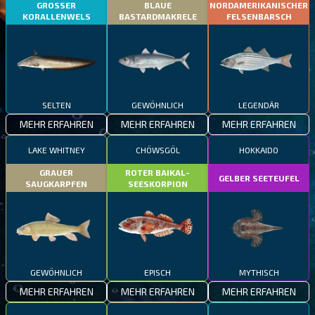
GROSSER
BLAUE
NORDAMERIKANISCHER
KORALLENWELS
BASTARDMAKRELE
FELSENBARSCH
SELTEN
GEWÖHNLICH
LEGENDÄR
MEHR ERFAHREN
MEHR ERFAHREN
MEHR ERFAHREN
LAKE WHITNEY
CHÖWSGÖL
HOKKAIDO
GRAUER
ROTER BAIKAL-
GELBER SEETEUFEL
SAUGKARPFEN
SEESKORPION
GEWÖHNLICH
EPISCH
MYTHISCH
MEHR ERFAHREN
MEHR ERFAHREN
MEHR ERFAHREN