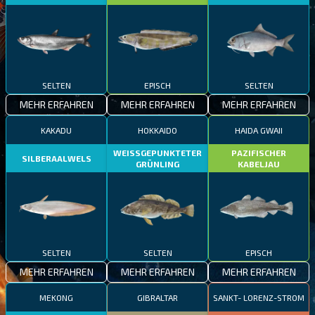
SELTEN
EPISCH
SELTEN
MEHR ERFAHREN
MEHR ERFAHREN
MEHR ERFAHREN
KAKADU
HOKKAIDO
HAIDA GWAII
WEISSGEPUNKTETER
PAZIFISCHER
SILBERAALWELS
GRÜNLING
KABELJAU
SELTEN
SELTEN
EPISCH
MEHR ERFAHREN
MEHR ERFAHREN
MEHR ERFAHREN
MEKONG
GIBRALTAR
SANKT- LORENZ-STROM