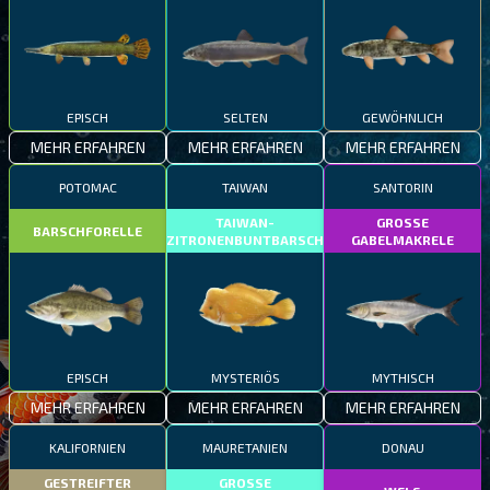
EPISCH
SELTEN
GEWÖHNLICH
MEHR ERFAHREN
MEHR ERFAHREN
MEHR ERFAHREN
POTOMAC
TAIWAN
SANTORIN
TAIWAN-
GROSSE
BARSCHFORELLE
ZITRONENBUNTBARSCH
GABELMAKRELE
EPISCH
MYSTERIÖS
MYTHISCH
MEHR ERFAHREN
MEHR ERFAHREN
MEHR ERFAHREN
KALIFORNIEN
MAURETANIEN
DONAU
GESTREIFTER
GROSSE