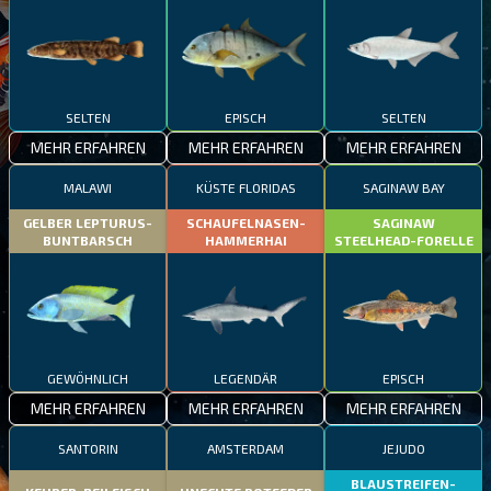
SELTEN
EPISCH
SELTEN
MEHR ERFAHREN
MEHR ERFAHREN
MEHR ERFAHREN
MALAWI
KÜSTE FLORIDAS
SAGINAW BAY
GELBER LEPTURUS-
SCHAUFELNASEN-
SAGINAW
BUNTBARSCH
HAMMERHAI
STEELHEAD-FORELLE
GEWÖHNLICH
LEGENDÄR
EPISCH
MEHR ERFAHREN
MEHR ERFAHREN
MEHR ERFAHREN
SANTORIN
AMSTERDAM
JEJUDO
BLAUSTREIFEN-