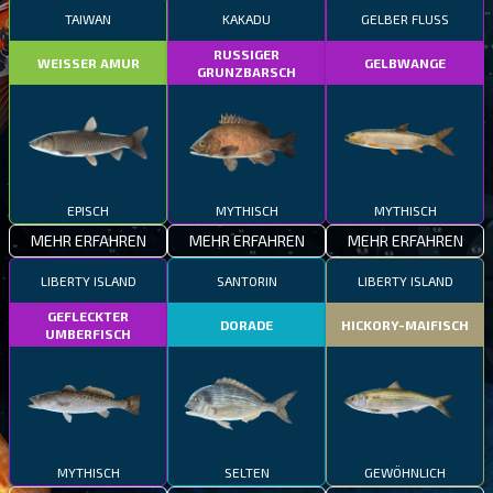
TAIWAN
KAKADU
GELBER FLUSS
RUSSIGER
WEISSER AMUR
GELBWANGE
GRUNZBARSCH
EPISCH
MYTHISCH
MYTHISCH
MEHR ERFAHREN
MEHR ERFAHREN
MEHR ERFAHREN
LIBERTY ISLAND
SANTORIN
LIBERTY ISLAND
GEFLECKTER
DORADE
HICKORY-MAIFISCH
UMBERFISCH
MYTHISCH
SELTEN
GEWÖHNLICH