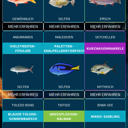
GEWÖHNLICH
SELTEN
EPISCH
MEHR ERFAHREN
MEHR ERFAHREN
MEHR ERFAHREN
ANDAMANEN
MALEDIVEN
SEYCHELLEN
VIELSTREIFEN-
PALETTEN-
KURZNASENMAKRELE
FÜSILIER
SKALPELLDOKTORFISCH
SELTEN
SELTEN
MYTHISCH
MEHR ERFAHREN
MEHR ERFAHREN
MEHR ERFAHREN
TOLEDO BEND
TIEFSEE
BIWA-SEE
BLAUER TOLEDO-
GROSSFLOSSEN-
NIKKO-SAIBLING
SONNENBARSCH
KALMAR