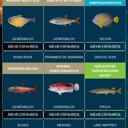
KEHRER-BEILFISCH
UNECHTE ROTFEDER
SAMTKAISERFISCH
GEWÖHNLICH
GEWÖHNLICH
SELTEN
MEHR ERFAHREN
MEHR ERFAHREN
MEHR ERFAHREN
KENAI RIVER
FERNANDO DE NORONHA
GROSSE SEEN
KARIBIK-
GEFLECKTER
WANDERSAIBLING
JUWELENBARSCH
EUROPÄISCHER
HECHT
GEWÖHNLICH
GEWÖHNLICH
EPISCH
MEHR ERFAHREN
MEHR ERFAHREN
MEHR ERFAHREN
JEJUDO
MEKONG
LAKE WHITNEY