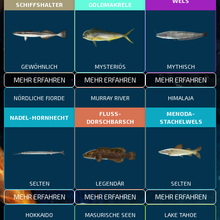
WELS
SCHIFFSHALTER
GOLDMAKRELE
GEWÖHNLICH
MYSTERIÖS
MYTHISCH
MEHR ERFAHREN
MEHR ERFAHREN
MEHR ERFAHREN
NÖRDLICHE FJORDE
MURRAY RIVER
HIMALAJA
FLUSS-
MENODA-
NADEL-HORNHECHT
DORSCHBARSCH
STACHELWELS
SELTEN
LEGENDÄR
SELTEN
MEHR ERFAHREN
MEHR ERFAHREN
MEHR ERFAHREN
HOKKAIDO
MASURISCHE SEEN
LAKE TAHOE