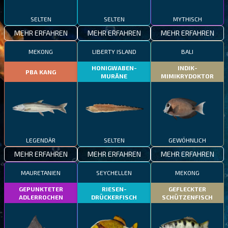
SELTEN
SELTEN
MYTHISCH
MEHR ERFAHREN
MEHR ERFAHREN
MEHR ERFAHREN
MEKONG
LIBERTY ISLAND
BALI
HONIGWABEN-
INDIK-
PBA KANG
MURÄNE
MIMIKRYDOKTOR
LEGENDÄR
SELTEN
GEWÖHNLICH
MEHR ERFAHREN
MEHR ERFAHREN
MEHR ERFAHREN
MAURETANIEN
SEYCHELLEN
MEKONG
GEPUNKTETER
RIESEN-
GEFLECKTER
ADLERROCHEN
DRÜCKERFISCH
SCHÜTZENFISCH