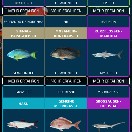
MYTHISCH
GEWÖHNLICH
EPISCH
MEHR ERFAHREN
MEHR ERFAHREN
MEHR ERFAHREN
FERNANDO DE NORONHA
NIL
MADEIRA
SIGNAL-
MOSAMBIK-
KURZFLOSSEN-
PAPAGEIFISCH
BUNTBARSCH
MAKOHAI
GEWÖHNLICH
GEWÖHNLICH
MYTHISCH
MEHR ERFAHREN
MEHR ERFAHREN
MEHR ERFAHREN
BIWA-SEE
FEUERLAND
MADAGASKAR
GEMEINE
GROSSAUGEN-
HASU
MEERBRASSE
FUCHSHAI