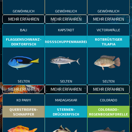
GEWÖHNLICH
GEWÖHNLICH
GEWÖHNLICH
MEHR ERFAHREN
MEHR ERFAHREN
MEHR ERFAHREN
BALI
KAPSTADT
VICTORIAFÄLLE
FLAGGENSCHWANZ-
ROTBRÜSTIGER
GROSSSCHUPPENMAKRELE
DOKTORFISCH
TILAPIA
SELTEN
SELTEN
SELTEN
MEHR ERFAHREN
MEHR ERFAHREN
MEHR ERFAHREN
KO PANYI
MADAGASKAR
COLORADO
QUERSTREIFEN-
STERNEN-
COLORADO-
SCHNAPPER
DRÜCKERFISCH
REGENBOGENFORELLE