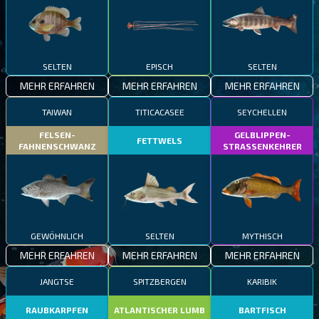
SELTEN
EPISCH
SELTEN
MEHR ERFAHREN
MEHR ERFAHREN
MEHR ERFAHREN
TAIWAN
TITICACASEE
SEYCHELLEN
FELSEN-
GELBLIPPEN-
FETTWELS
FAHNENSCHWANZ
STRASSENKEHRER
GEWÖHNLICH
SELTEN
MYTHISCH
MEHR ERFAHREN
MEHR ERFAHREN
MEHR ERFAHREN
JANGTSE
SPITZBERGEN
KARIBIK
RAUBKARPFEN
ATLANTISCHER LUMB
BARTFISCH