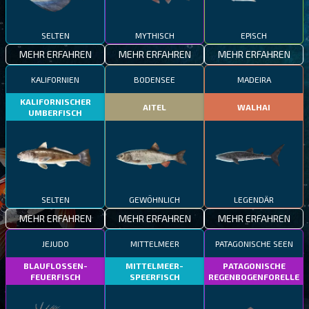
SELTEN
MYTHISCH
EPISCH
MEHR ERFAHREN
MEHR ERFAHREN
MEHR ERFAHREN
KALIFORNIEN
BODENSEE
MADEIRA
KALIFORNISCHER
AITEL
WALHAI
UMBERFISCH
SELTEN
GEWÖHNLICH
LEGENDÄR
MEHR ERFAHREN
MEHR ERFAHREN
MEHR ERFAHREN
JEJUDO
MITTELMEER
PATAGONISCHE SEEN
BLAUFLOSSEN-
MITTELMEER-
PATAGONISCHE
FEUERFISCH
SPEERFISCH
REGENBOGENFORELLE