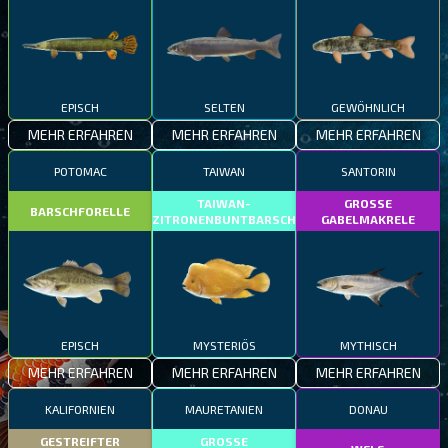
EPISCH
SELTEN
GEWÖHNLICH
MEHR ERFAHREN
MEHR ERFAHREN
MEHR ERFAHREN
POTOMAC
TAIWAN
SANTORIN
TAIWAN-
GROSSE
BARSCHFORELLE
ZITRONENBUNTBARSCH
GABELMAKRELE
EPISCH
MYSTERIÖS
MYTHISCH
MEHR ERFAHREN
MEHR ERFAHREN
MEHR ERFAHREN
KALIFORNIEN
MAURETANIEN
DONAU
GESTREIFTER
GROSSE