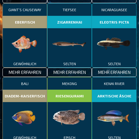
GIANT’S CAUSEWAY
TIEFSEE
NICARAGUASEE
EBERFISCH
ZIGARRENHAI
ELEOTRIS PICTA
GEWÖHNLICH
SELTEN
SELTEN
MEHR ERFAHREN
MEHR ERFAHREN
MEHR ERFAHREN
BALI
MEKONG
KENAI RIVER
DIADEM-KAISERFISCH
RIESENGURAMI
ARKTISCHE ÄSCHE
GEWÖHNLICH
EPISCH
SELTEN