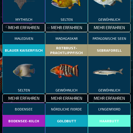
MYTHISCH
SELTEN
GEWÖHNLICH
MEHR ERFAHREN
MEHR ERFAHREN
MEHR ERFAHREN
MALEDIVEN
MADAGASKAR
PATAGONISCHE SEEN
ROTBRUST-
BLAUER KAISERFISCH
SEBRAFORELL
PRACHTLIPPFISCH
SELTEN
GEWÖHNLICH
GEWÖHNLICH
MEHR ERFAHREN
MEHR ERFAHREN
MEHR ERFAHREN
BODENSEE
NÖRDLICHE FJORDE
LYNGENFJORD
BODENSEE-KILCH
GOLDBUTT
HAARBUTT