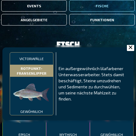
EVENTS
FISCHE
ANGELGEBIETE
FUNKTIONEN
Fisch
VICTORIAFÄLLE
FILTER
Ein außergewöhnlich lilafarbener
ROTPUNKT-
FRANSENLIPPER
Unterwasserarbeiter. Stets damit
beschäftigt, Steine umzudrehen
MALAWI
NÖRDLICHE FJORDE
GALAPAGOS-INSELN
und Sedimente zu durchwühlen,
GESTRECKTER
MEXIKANISCHER
um seine nächste Mahlzeit zu
ATLANTISCHER LENG
SCHABEMUND-
SCHWEINSLIPPFISCH
finden.
BUNTBARSCH
GEWÖHNLICH
EPISCH
MYTHISCH
GEWÖHNLICH