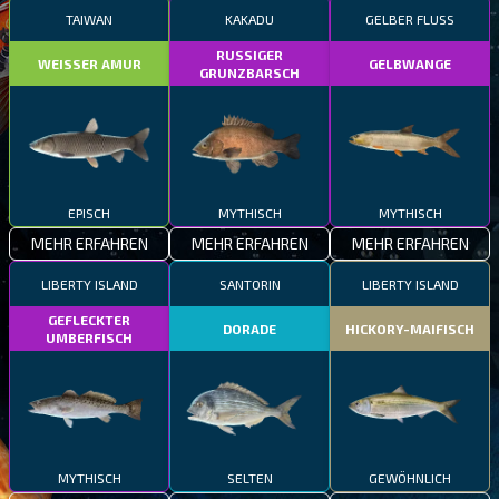
TAIWAN
KAKADU
GELBER FLUSS
RUSSIGER
WEISSER AMUR
GELBWANGE
GRUNZBARSCH
EPISCH
MYTHISCH
MYTHISCH
MEHR ERFAHREN
MEHR ERFAHREN
MEHR ERFAHREN
LIBERTY ISLAND
SANTORIN
LIBERTY ISLAND
GEFLECKTER
DORADE
HICKORY-MAIFISCH
UMBERFISCH
MYTHISCH
SELTEN
GEWÖHNLICH