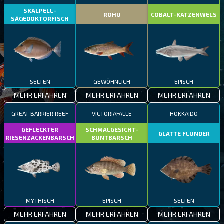
SKALPELL-
ROHU
COBALT-KATZENWELS
SÄGEDOKTORFISCH
SELTEN
GEWÖHNLICH
EPISCH
MEHR ERFAHREN
MEHR ERFAHREN
MEHR ERFAHREN
GREAT BARRIER REEF
VICTORIAFÄLLE
HOKKAIDO
GEFLECKTER
SCHMALGESICHT-
GLATTE FLUNDER
RIESENZACKENBARSCH
BUNTBARSCH
MYTHISCH
EPISCH
SELTEN
MEHR ERFAHREN
MEHR ERFAHREN
MEHR ERFAHREN