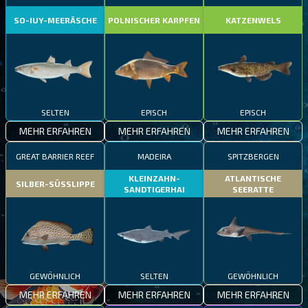
SO-IUY-MEERÄSCHE
POLNISCHER KARPFEN
KATZENWELS
SELTEN
EPISCH
EPISCH
MEHR ERFAHREN
MEHR ERFAHREN
MEHR ERFAHREN
GREAT BARRIER REEF
MADEIRA
SPITZBERGEN
KLEINZAHN-
ATLANTISCHE
SILBER-SÜSSLIPPE
SANDTIGERHAI
SEERATTE
GEWÖHNLICH
SELTEN
GEWÖHNLICH
MEHR ERFAHREN
MEHR ERFAHREN
MEHR ERFAHREN