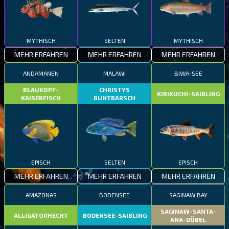
MYTHISCH
SELTEN
MYTHISCH
MEHR ERFAHREN
MEHR ERFAHREN
MEHR ERFAHREN
ANDAMANEN
MALAWI
BIWA-SEE
BLAUKOPF-
CHRISTYS
KIRIKUCHI-SAIBLING
KAISERFISCH
BUNTBARSCH
EPISCH
SELTEN
EPISCH
MEHR ERFAHREN
MEHR ERFAHREN
MEHR ERFAHREN
AMAZONAS
BODENSEE
SAGINAW BAY
SAGINAW-SANTA-
ALLIGATORHECHT
BODENSEE-SAIBLING
ANA-DÖBEL