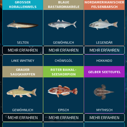
GROSSER
BLAUE
NORDAMERIKANISCHER
KORALLENWELS
BASTARDMAKRELE
FELSENBARSCH
SELTEN
GEWÖHNLICH
LEGENDÄR
MEHR ERFAHREN
MEHR ERFAHREN
MEHR ERFAHREN
LAKE WHITNEY
CHÖWSGÖL
HOKKAIDO
GRAUER
ROTER BAIKAL-
GELBER SEETEUFEL
SAUGKARPFEN
SEESKORPION
GEWÖHNLICH
EPISCH
MYTHISCH
MEHR ERFAHREN
MEHR ERFAHREN
MEHR ERFAHREN