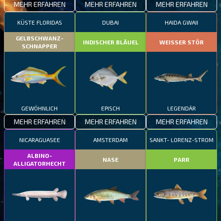
MEHR ERFAHREN
MEHR ERFAHREN
MEHR ERFAHREN
KÜSTE FLORIDAS
DUBAI
HAIDA GWAII
GELBSCHWANZ-
INDISCHER BLÄUEL
WEISSER STÖR
SCHNAPPER
GEWÖHNLICH
EPISCH
LEGENDÄR
MEHR ERFAHREN
MEHR ERFAHREN
MEHR ERFAHREN
NICARAGUASEE
AMSTERDAM
SANKT- LORENZ-STROM
ALBINO-
NASE
PARR
ALLIGATORHECHT