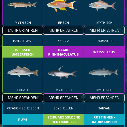
MYTHISCH
EPISCH
MYTHISCH
MEHR ERFAHREN
MEHR ERFAHREN
MEHR ERFAHREN
HAIDA GWAII
YELAPA
CHÖWSGÖL
WEISSER
BAGRE
WEISSLACHS
UMBERFISCH
PINNIMACULATUS
EPISCH
MYTHISCH
MYTHISCH
MEHR ERFAHREN
MEHR ERFAHREN
MEHR ERFAHREN
PATAGONISCHE SEEN
SEYCHELLEN
TAIWAN
SCHWARZGOLDENE
ROTFINNEN-
PUYE
PILOTMAKRELE
RAUBKARPFEN