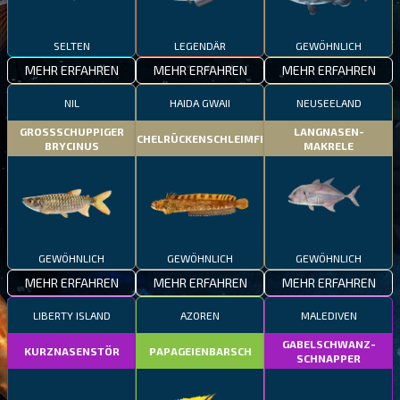
SELTEN
LEGENDÄR
GEWÖHNLICH
MEHR ERFAHREN
MEHR ERFAHREN
MEHR ERFAHREN
NIL
HAIDA GWAII
NEUSEELAND
GROSSSCHUPPIGER
LANGNASEN-
STACHELRÜCKENSCHLEIMFISCH
BRYCINUS
MAKRELE
GEWÖHNLICH
GEWÖHNLICH
GEWÖHNLICH
MEHR ERFAHREN
MEHR ERFAHREN
MEHR ERFAHREN
LIBERTY ISLAND
AZOREN
MALEDIVEN
GABELSCHWANZ-
KURZNASENSTÖR
PAPAGEIENBARSCH
SCHNAPPER