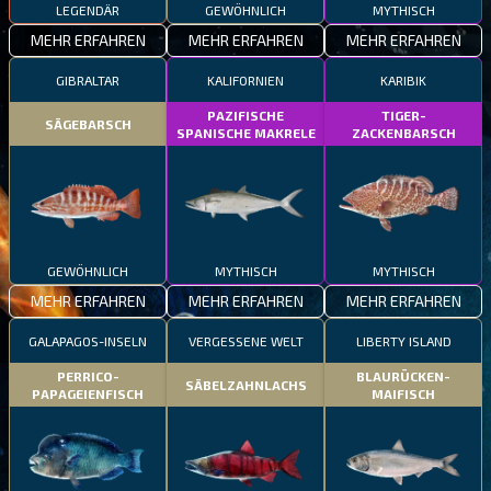
LEGENDÄR
GEWÖHNLICH
MYTHISCH
MEHR ERFAHREN
MEHR ERFAHREN
MEHR ERFAHREN
GIBRALTAR
KALIFORNIEN
KARIBIK
PAZIFISCHE
TIGER-
SÄGEBARSCH
SPANISCHE MAKRELE
ZACKENBARSCH
GEWÖHNLICH
MYTHISCH
MYTHISCH
MEHR ERFAHREN
MEHR ERFAHREN
MEHR ERFAHREN
GALAPAGOS-INSELN
VERGESSENE WELT
LIBERTY ISLAND
PERRICO-
BLAURÜCKEN-
SÄBELZAHNLACHS
PAPAGEIENFISCH
MAIFISCH