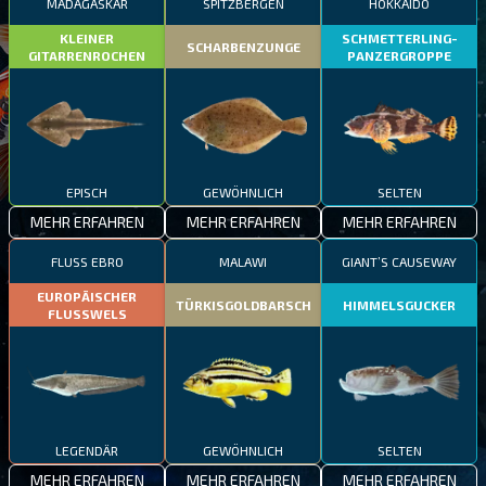
MADAGASKAR
SPITZBERGEN
HOKKAIDO
KLEINER
SCHMETTERLING-
SCHARBENZUNGE
GITARRENROCHEN
PANZERGROPPE
EPISCH
GEWÖHNLICH
SELTEN
MEHR ERFAHREN
MEHR ERFAHREN
MEHR ERFAHREN
FLUSS EBRO
MALAWI
GIANT’S CAUSEWAY
EUROPÄISCHER
TÜRKISGOLDBARSCH
HIMMELSGUCKER
FLUSSWELS
LEGENDÄR
GEWÖHNLICH
SELTEN
MEHR ERFAHREN
MEHR ERFAHREN
MEHR ERFAHREN