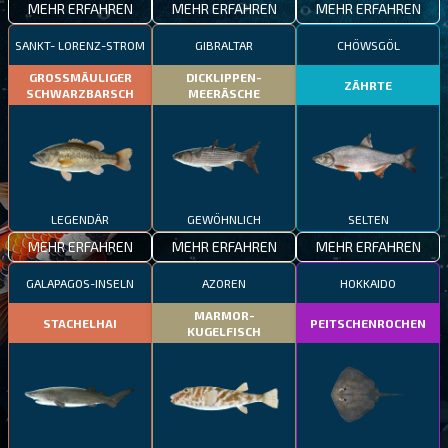
MEHR ERFAHREN
MEHR ERFAHREN
MEHR ERFAHREN
SANKT- LORENZ-STROM
GIBRALTAR
CHÖWSGÖL
GROSSMÄULIGER
DICKLIPPEN-
ZÄHRTE
SCHWARZBARSCH
MEERÄSCHE
LEGENDÄR
GEWÖHNLICH
SELTEN
MEHR ERFAHREN
MEHR ERFAHREN
MEHR ERFAHREN
GALAPAGOS-INSELN
AZOREN
HOKKAIDO
MARMOR-
STACHELHAI
PEITSCHENROCHEN
KUGELFISCH