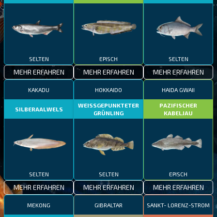
SELTEN
EPISCH
SELTEN
MEHR ERFAHREN
MEHR ERFAHREN
MEHR ERFAHREN
KAKADU
HOKKAIDO
HAIDA GWAII
WEISSGEPUNKTETER
PAZIFISCHER
SILBERAALWELS
GRÜNLING
KABELJAU
SELTEN
SELTEN
EPISCH
MEHR ERFAHREN
MEHR ERFAHREN
MEHR ERFAHREN
MEKONG
GIBRALTAR
SANKT- LORENZ-STROM