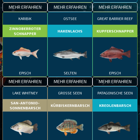
MEHR ERFAHREN
MEHR ERFAHREN
MEHR ERFAHREN
KARIBIK
OSTSEE
GREAT BARRIER REEF
ZINNOBERROTER
HAKENLACHS
KUPFERSCHNAPPER
SCHNAPPER
EPISCH
SELTEN
EPISCH
MEHR ERFAHREN
MEHR ERFAHREN
MEHR ERFAHREN
LAKE WHITNEY
GROSSE SEEN
PATAGONISCHE SEEN
SAN-ANTONIO-
KÜRBISKERNBARSCH
KREOLENBARSCH
SONNENBARSCH