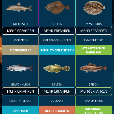
MYTHISCH
SELTEN
MYSTERIÖS
MEHR ERFAHREN
MEHR ERFAHREN
MEHR ERFAHREN
LOCH NESS
GALAPAGOS-INSELN
LYNGENFJORD
ATLANTISCHER
MEERFORELLE
SCHRIFT-FEILENFISCH
KABELJAU
GEWÖHNLICH
SELTEN
EPISCH
MEHR ERFAHREN
MEHR ERFAHREN
MEHR ERFAHREN
LIBERTY ISLAND
VULKANE
BAY OF FIRES
HALSBAND-
LIPPFISCH
ALFRED-MANTA
TEPPICHHAI