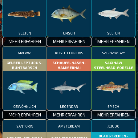
SELTEN
EPISCH
SELTEN
MEHR ERFAHREN
MEHR ERFAHREN
MEHR ERFAHREN
MALAWI
KÜSTE FLORIDAS
SAGINAW BAY
GELBER LEPTURUS-
SCHAUFELNASEN-
SAGINAW
BUNTBARSCH
HAMMERHAI
STEELHEAD-FORELLE
GEWÖHNLICH
LEGENDÄR
EPISCH
MEHR ERFAHREN
MEHR ERFAHREN
MEHR ERFAHREN
SANTORIN
AMSTERDAM
JEJUDO
BLAUSTREIFEN-