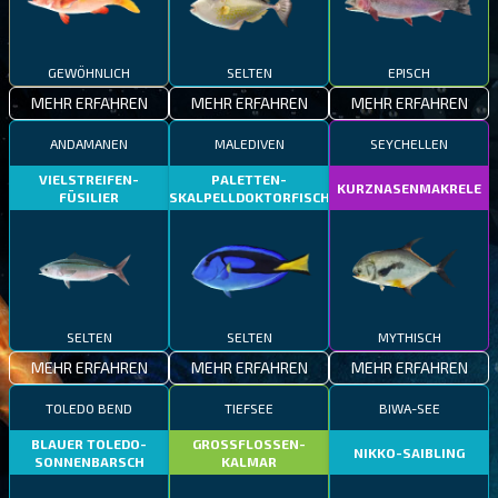
GEWÖHNLICH
SELTEN
EPISCH
MEHR ERFAHREN
MEHR ERFAHREN
MEHR ERFAHREN
ANDAMANEN
MALEDIVEN
SEYCHELLEN
VIELSTREIFEN-
PALETTEN-
KURZNASENMAKRELE
FÜSILIER
SKALPELLDOKTORFISCH
SELTEN
SELTEN
MYTHISCH
MEHR ERFAHREN
MEHR ERFAHREN
MEHR ERFAHREN
TOLEDO BEND
TIEFSEE
BIWA-SEE
BLAUER TOLEDO-
GROSSFLOSSEN-
NIKKO-SAIBLING
SONNENBARSCH
KALMAR