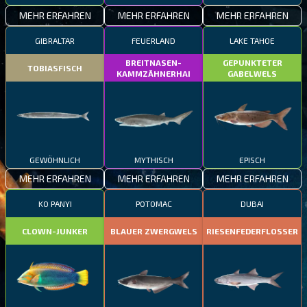
MEHR ERFAHREN
MEHR ERFAHREN
MEHR ERFAHREN
GIBRALTAR
FEUERLAND
LAKE TAHOE
BREITNASEN-
GEPUNKTETER
TOBIASFISCH
KAMMZÄHNERHAI
GABELWELS
GEWÖHNLICH
MYTHISCH
EPISCH
MEHR ERFAHREN
MEHR ERFAHREN
MEHR ERFAHREN
KO PANYI
POTOMAC
DUBAI
CLOWN-JUNKER
BLAUER ZWERGWELS
RIESENFEDERFLOSSER