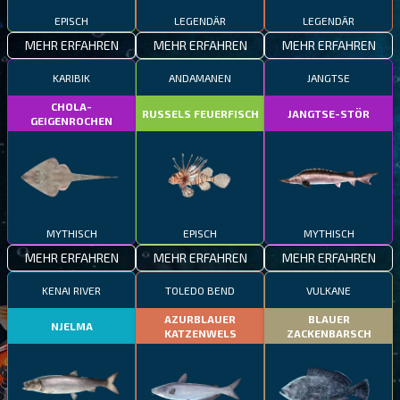
EPISCH
LEGENDÄR
LEGENDÄR
MEHR ERFAHREN
MEHR ERFAHREN
MEHR ERFAHREN
KARIBIK
ANDAMANEN
JANGTSE
CHOLA-
RUSSELS FEUERFISCH
JANGTSE-STÖR
GEIGENROCHEN
MYTHISCH
EPISCH
MYTHISCH
MEHR ERFAHREN
MEHR ERFAHREN
MEHR ERFAHREN
KENAI RIVER
TOLEDO BEND
VULKANE
AZURBLAUER
BLAUER
NJELMA
KATZENWELS
ZACKENBARSCH