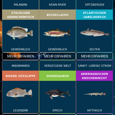
PALAWAN
KENAI RIVER
SPITZBERGEN
STACHLIGER
ATLANTISCHER
BUCKELLACHS
KANINCHENFISCH
GABELDORSCH
GEWÖHNLICH
GEWÖHNLICH
SELTEN
MEHR ERFAHREN
MEHR ERFAHREN
MEHR ERFAHREN
ANDAMANEN
VERGESSENE WELT
SANKT- LORENZ-STROM
AMERIKANISCHER
RIESEN-SÜSSLIPPE
SHONISAURUS
KNOCHENHECHT
LEGENDÄR
EPISCH
MYTHISCH