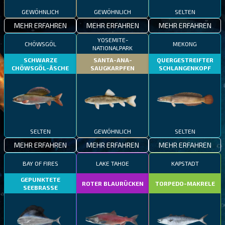
GEWÖHNLICH
GEWÖHNLICH
SELTEN
MEHR ERFAHREN
MEHR ERFAHREN
MEHR ERFAHREN
YOSEMITE-
CHÖWSGÖL
MEKONG
NATIONALPARK
SCHWARZE
SANTA-ANA-
QUERGESTREIFTER
CHÖWSGÖL-ÄSCHE
SAUGKARPFEN
SCHLANGENKOPF
SELTEN
GEWÖHNLICH
SELTEN
MEHR ERFAHREN
MEHR ERFAHREN
MEHR ERFAHREN
BAY OF FIRES
LAKE TAHOE
KAPSTADT
GEPUNKTETE
ROTER BLAURÜCKEN
TORPEDO-MAKRELE
SEEBRASSE