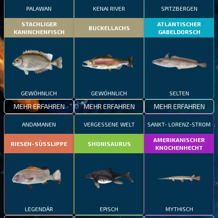
PALAWAN
KENAI RIVER
SPITZBERGEN
STACHLIGER
ATLANTISCHER
BUCKELLACHS
KANINCHENFISCH
GABELDORSCH
GEWÖHNLICH
GEWÖHNLICH
SELTEN
MEHR ERFAHREN
MEHR ERFAHREN
MEHR ERFAHREN
ANDAMANEN
VERGESSENE WELT
SANKT- LORENZ-STROM
AMERIKANISCHER
RIESEN-SÜSSLIPPE
SHONISAURUS
KNOCHENHECHT
LEGENDÄR
EPISCH
MYTHISCH