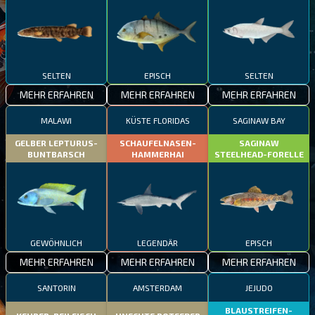
SELTEN
EPISCH
SELTEN
MEHR ERFAHREN
MEHR ERFAHREN
MEHR ERFAHREN
MALAWI
KÜSTE FLORIDAS
SAGINAW BAY
GELBER LEPTURUS-
SCHAUFELNASEN-
SAGINAW
BUNTBARSCH
HAMMERHAI
STEELHEAD-FORELLE
GEWÖHNLICH
LEGENDÄR
EPISCH
MEHR ERFAHREN
MEHR ERFAHREN
MEHR ERFAHREN
SANTORIN
AMSTERDAM
JEJUDO
BLAUSTREIFEN-