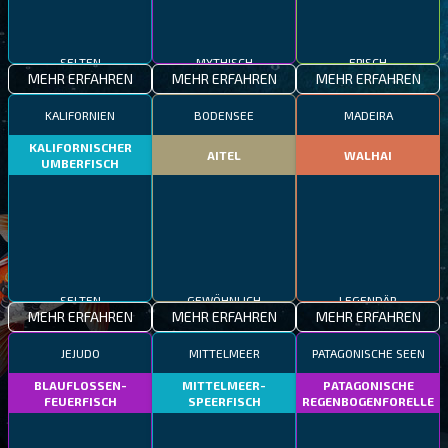
SELTEN
MYTHISCH
EPISCH
MEHR ERFAHREN
MEHR ERFAHREN
MEHR ERFAHREN
KALIFORNIEN
BODENSEE
MADEIRA
KALIFORNISCHER
AITEL
WALHAI
UMBERFISCH
SELTEN
GEWÖHNLICH
LEGENDÄR
MEHR ERFAHREN
MEHR ERFAHREN
MEHR ERFAHREN
JEJUDO
MITTELMEER
PATAGONISCHE SEEN
BLAUFLOSSEN-
MITTELMEER-
PATAGONISCHE
FEUERFISCH
SPEERFISCH
REGENBOGENFORELLE