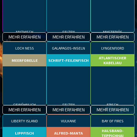
MYTHISCH
SELTEN
MYSTERIÖS
MEHR ERFAHREN
MEHR ERFAHREN
MEHR ERFAHREN
LOCH NESS
GALAPAGOS-INSELN
LYNGENFJORD
ATLANTISCHER
MEERFORELLE
SCHRIFT-FEILENFISCH
KABELJAU
GEWÖHNLICH
SELTEN
EPISCH
MEHR ERFAHREN
MEHR ERFAHREN
MEHR ERFAHREN
LIBERTY ISLAND
VULKANE
BAY OF FIRES
HALSBAND-
LIPPFISCH
ALFRED-MANTA
TEPPICHHAI