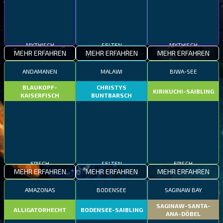
MYTHISCH
SELTEN
MYTHISCH
MEHR ERFAHREN
MEHR ERFAHREN
MEHR ERFAHREN
ANDAMANEN
MALAWI
BIWA-SEE
BLAUKOPF-
CHRISTYS
KIRIKUCHI-SAIBLING
KAISERFISCH
BUNTBARSCH
EPISCH
SELTEN
EPISCH
MEHR ERFAHREN
MEHR ERFAHREN
MEHR ERFAHREN
AMAZONAS
BODENSEE
SAGINAW BAY
SAGINAW-SANTA-
ALLIGATORHECHT
BODENSEE-SAIBLING
ANA-DÖBEL