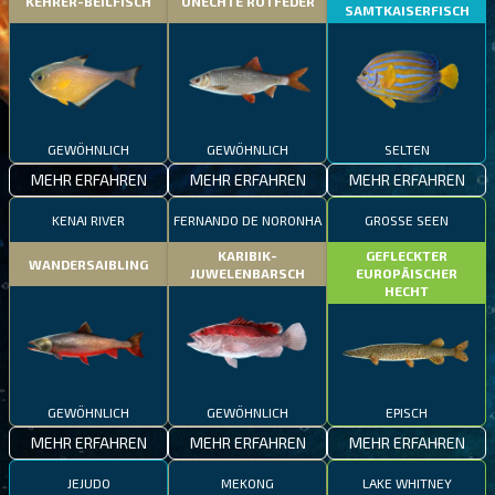
KEHRER-BEILFISCH
UNECHTE ROTFEDER
SAMTKAISERFISCH
GEWÖHNLICH
GEWÖHNLICH
SELTEN
MEHR ERFAHREN
MEHR ERFAHREN
MEHR ERFAHREN
KENAI RIVER
FERNANDO DE NORONHA
GROSSE SEEN
KARIBIK-
GEFLECKTER
WANDERSAIBLING
JUWELENBARSCH
EUROPÄISCHER
HECHT
GEWÖHNLICH
GEWÖHNLICH
EPISCH
MEHR ERFAHREN
MEHR ERFAHREN
MEHR ERFAHREN
JEJUDO
MEKONG
LAKE WHITNEY