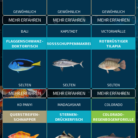
GEWÖHNLICH
GEWÖHNLICH
GEWÖHNLICH
MEHR ERFAHREN
MEHR ERFAHREN
MEHR ERFAHREN
BALI
KAPSTADT
VICTORIAFÄLLE
FLAGGENSCHWANZ-
ROTBRÜSTIGER
GROSSSCHUPPENMAKRELE
DOKTORFISCH
TILAPIA
SELTEN
SELTEN
SELTEN
MEHR ERFAHREN
MEHR ERFAHREN
MEHR ERFAHREN
KO PANYI
MADAGASKAR
COLORADO
QUERSTREIFEN-
STERNEN-
COLORADO-
SCHNAPPER
DRÜCKERFISCH
REGENBOGENFORELLE