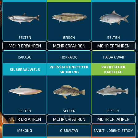
SELTEN
EPISCH
SELTEN
MEHR ERFAHREN
MEHR ERFAHREN
MEHR ERFAHREN
KAKADU
HOKKAIDO
HAIDA GWAII
WEISSGEPUNKTETER
PAZIFISCHER
SILBERAALWELS
GRÜNLING
KABELJAU
SELTEN
SELTEN
EPISCH
MEHR ERFAHREN
MEHR ERFAHREN
MEHR ERFAHREN
MEKONG
GIBRALTAR
SANKT- LORENZ-STROM