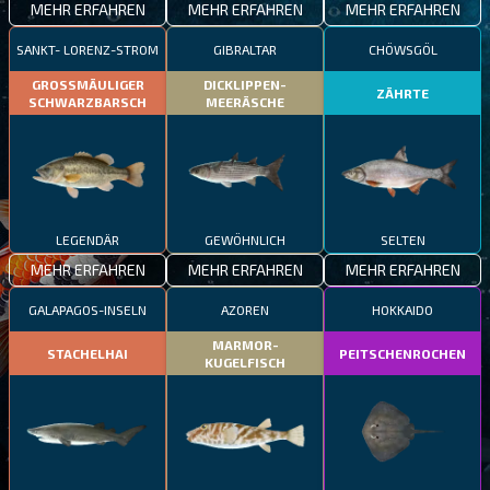
MEHR ERFAHREN
MEHR ERFAHREN
MEHR ERFAHREN
SANKT- LORENZ-STROM
GIBRALTAR
CHÖWSGÖL
GROSSMÄULIGER
DICKLIPPEN-
ZÄHRTE
SCHWARZBARSCH
MEERÄSCHE
LEGENDÄR
GEWÖHNLICH
SELTEN
MEHR ERFAHREN
MEHR ERFAHREN
MEHR ERFAHREN
GALAPAGOS-INSELN
AZOREN
HOKKAIDO
MARMOR-
STACHELHAI
PEITSCHENROCHEN
KUGELFISCH