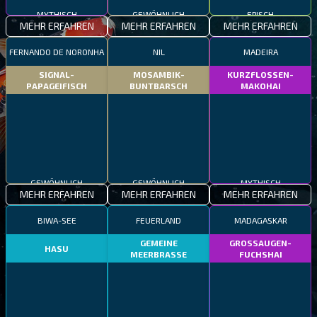
MYTHISCH
GEWÖHNLICH
EPISCH
MEHR ERFAHREN
MEHR ERFAHREN
MEHR ERFAHREN
FERNANDO DE NORONHA
NIL
MADEIRA
SIGNAL-
MOSAMBIK-
KURZFLOSSEN-
PAPAGEIFISCH
BUNTBARSCH
MAKOHAI
GEWÖHNLICH
GEWÖHNLICH
MYTHISCH
MEHR ERFAHREN
MEHR ERFAHREN
MEHR ERFAHREN
BIWA-SEE
FEUERLAND
MADAGASKAR
GEMEINE
GROSSAUGEN-
HASU
MEERBRASSE
FUCHSHAI