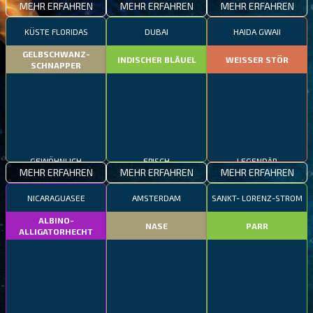
MEHR ERFAHREN
MEHR ERFAHREN
MEHR ERFAHREN
KÜSTE FLORIDAS
DUBAI
HAIDA GWAII
GELBSCHWANZ-
INDISCHER BLÄUEL
WEISSER STÖR
SCHNAPPER
GEWÖHNLICH
EPISCH
LEGENDÄR
MEHR ERFAHREN
MEHR ERFAHREN
MEHR ERFAHREN
NICARAGUASEE
AMSTERDAM
SANKT- LORENZ-STROM
ALBINO-
NASE
PARR
ALLIGATORHECHT