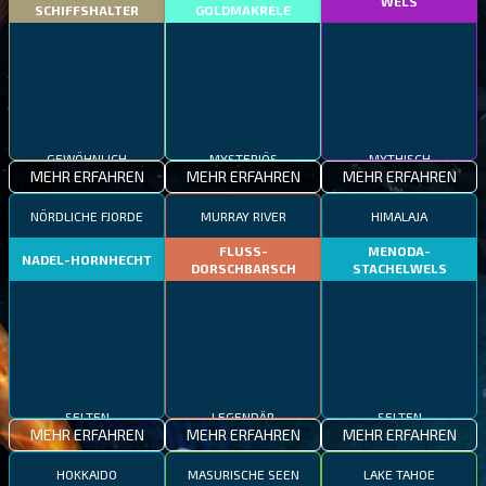
WELS
SCHIFFSHALTER
GOLDMAKRELE
GEWÖHNLICH
MYSTERIÖS
MYTHISCH
MEHR ERFAHREN
MEHR ERFAHREN
MEHR ERFAHREN
NÖRDLICHE FJORDE
MURRAY RIVER
HIMALAJA
FLUSS-
MENODA-
NADEL-HORNHECHT
DORSCHBARSCH
STACHELWELS
SELTEN
LEGENDÄR
SELTEN
MEHR ERFAHREN
MEHR ERFAHREN
MEHR ERFAHREN
HOKKAIDO
MASURISCHE SEEN
LAKE TAHOE