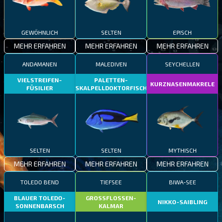
GEWÖHNLICH
SELTEN
EPISCH
MEHR ERFAHREN
MEHR ERFAHREN
MEHR ERFAHREN
ANDAMANEN
MALEDIVEN
SEYCHELLEN
VIELSTREIFEN-
PALETTEN-
KURZNASENMAKRELE
FÜSILIER
SKALPELLDOKTORFISCH
SELTEN
SELTEN
MYTHISCH
MEHR ERFAHREN
MEHR ERFAHREN
MEHR ERFAHREN
TOLEDO BEND
TIEFSEE
BIWA-SEE
BLAUER TOLEDO-
GROSSFLOSSEN-
NIKKO-SAIBLING
SONNENBARSCH
KALMAR