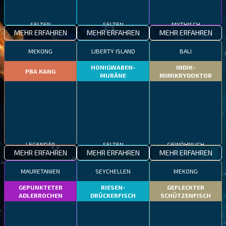
SELTEN
SELTEN
MYTHISCH
MEHR ERFAHREN
MEHR ERFAHREN
MEHR ERFAHREN
MEKONG
LIBERTY ISLAND
BALI
HONIGWABEN-
INDIK-
PBA KANG
MURÄNE
MIMIKRYDOKTOR
LEGENDÄR
SELTEN
GEWÖHNLICH
MEHR ERFAHREN
MEHR ERFAHREN
MEHR ERFAHREN
MAURETANIEN
SEYCHELLEN
MEKONG
GEPUNKTETER
RIESEN-
GEFLECKTER
ADLERROCHEN
DRÜCKERFISCH
SCHÜTZENFISCH