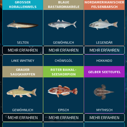
GROSSER
BLAUE
NORDAMERIKANISCHER
KORALLENWELS
BASTARDMAKRELE
FELSENBARSCH
SELTEN
GEWÖHNLICH
LEGENDÄR
MEHR ERFAHREN
MEHR ERFAHREN
MEHR ERFAHREN
LAKE WHITNEY
CHÖWSGÖL
HOKKAIDO
GRAUER
ROTER BAIKAL-
GELBER SEETEUFEL
SAUGKARPFEN
SEESKORPION
GEWÖHNLICH
EPISCH
MYTHISCH
MEHR ERFAHREN
MEHR ERFAHREN
MEHR ERFAHREN