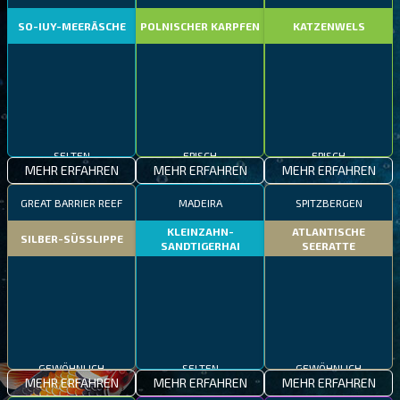
SO-IUY-MEERÄSCHE
POLNISCHER KARPFEN
KATZENWELS
SELTEN
EPISCH
EPISCH
MEHR ERFAHREN
MEHR ERFAHREN
MEHR ERFAHREN
GREAT BARRIER REEF
MADEIRA
SPITZBERGEN
KLEINZAHN-
ATLANTISCHE
SILBER-SÜSSLIPPE
SANDTIGERHAI
SEERATTE
GEWÖHNLICH
SELTEN
GEWÖHNLICH
MEHR ERFAHREN
MEHR ERFAHREN
MEHR ERFAHREN