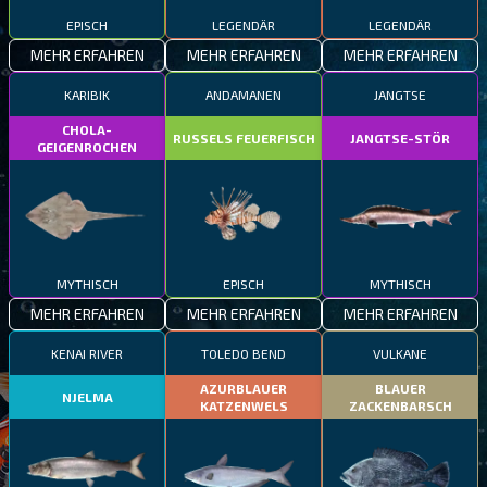
EPISCH
LEGENDÄR
LEGENDÄR
MEHR ERFAHREN
MEHR ERFAHREN
MEHR ERFAHREN
KARIBIK
ANDAMANEN
JANGTSE
CHOLA-
RUSSELS FEUERFISCH
JANGTSE-STÖR
GEIGENROCHEN
MYTHISCH
EPISCH
MYTHISCH
MEHR ERFAHREN
MEHR ERFAHREN
MEHR ERFAHREN
KENAI RIVER
TOLEDO BEND
VULKANE
AZURBLAUER
BLAUER
NJELMA
KATZENWELS
ZACKENBARSCH