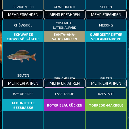
GEWÖHNLICH
GEWÖHNLICH
SELTEN
MEHR ERFAHREN
MEHR ERFAHREN
MEHR ERFAHREN
YOSEMITE-
CHÖWSGÖL
MEKONG
NATIONALPARK
SCHWARZE
SANTA-ANA-
QUERGESTREIFTER
CHÖWSGÖL-ÄSCHE
SAUGKARPFEN
SCHLANGENKOPF
SELTEN
GEWÖHNLICH
SELTEN
MEHR ERFAHREN
MEHR ERFAHREN
MEHR ERFAHREN
BAY OF FIRES
LAKE TAHOE
KAPSTADT
GEPUNKTETE
ROTER BLAURÜCKEN
TORPEDO-MAKRELE
SEEBRASSE