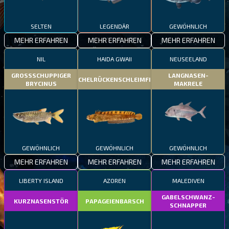
SELTEN
LEGENDÄR
GEWÖHNLICH
MEHR ERFAHREN
MEHR ERFAHREN
MEHR ERFAHREN
NIL
HAIDA GWAII
NEUSEELAND
GROSSSCHUPPIGER
LANGNASEN-
STACHELRÜCKENSCHLEIMFISCH
BRYCINUS
MAKRELE
GEWÖHNLICH
GEWÖHNLICH
GEWÖHNLICH
MEHR ERFAHREN
MEHR ERFAHREN
MEHR ERFAHREN
LIBERTY ISLAND
AZOREN
MALEDIVEN
GABELSCHWANZ-
KURZNASENSTÖR
PAPAGEIENBARSCH
SCHNAPPER