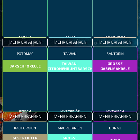
EPISCH
SELTEN
GEWÖHNLICH
MEHR ERFAHREN
MEHR ERFAHREN
MEHR ERFAHREN
POTOMAC
TAIWAN
SANTORIN
TAIWAN-
GROSSE
BARSCHFORELLE
ZITRONENBUNTBARSCH
GABELMAKRELE
EPISCH
MYSTERIÖS
MYTHISCH
MEHR ERFAHREN
MEHR ERFAHREN
MEHR ERFAHREN
KALIFORNIEN
MAURETANIEN
DONAU
GESTREIFTER
GROSSE