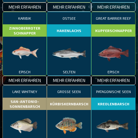
MEHR ERFAHREN
MEHR ERFAHREN
MEHR ERFAHREN
KARIBIK
OSTSEE
GREAT BARRIER REEF
ZINNOBERROTER
HAKENLACHS
KUPFERSCHNAPPER
SCHNAPPER
EPISCH
SELTEN
EPISCH
MEHR ERFAHREN
MEHR ERFAHREN
MEHR ERFAHREN
LAKE WHITNEY
GROSSE SEEN
PATAGONISCHE SEEN
SAN-ANTONIO-
KÜRBISKERNBARSCH
KREOLENBARSCH
SONNENBARSCH