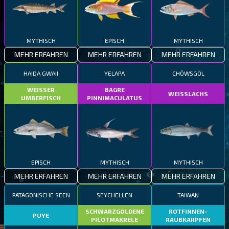
MYTHISCH
EPISCH
MYTHISCH
MEHR ERFAHREN
MEHR ERFAHREN
MEHR ERFAHREN
HAIDA GWAII
YELAPA
CHÖWSGÖL
WEISSER
BAGRE
WEISSLACHS
UMBERFISCH
PINNIMACULATUS
EPISCH
MYTHISCH
MYTHISCH
MEHR ERFAHREN
MEHR ERFAHREN
MEHR ERFAHREN
PATAGONISCHE SEEN
SEYCHELLEN
TAIWAN
SCHWARZGOLDENE
ROTFINNEN-
PUYE
PILOTMAKRELE
RAUBKARPFEN