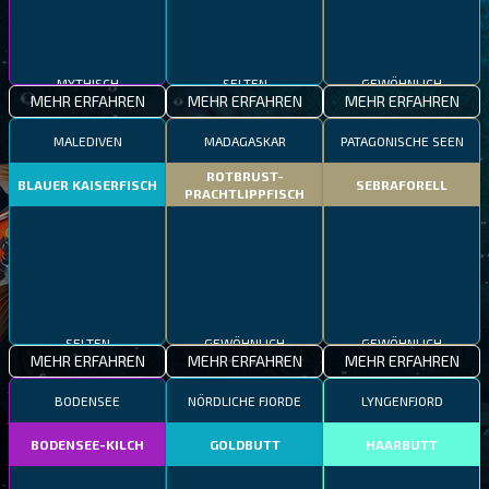
MYTHISCH
SELTEN
GEWÖHNLICH
MEHR ERFAHREN
MEHR ERFAHREN
MEHR ERFAHREN
MALEDIVEN
MADAGASKAR
PATAGONISCHE SEEN
ROTBRUST-
BLAUER KAISERFISCH
SEBRAFORELL
PRACHTLIPPFISCH
SELTEN
GEWÖHNLICH
GEWÖHNLICH
MEHR ERFAHREN
MEHR ERFAHREN
MEHR ERFAHREN
BODENSEE
NÖRDLICHE FJORDE
LYNGENFJORD
BODENSEE-KILCH
GOLDBUTT
HAARBUTT