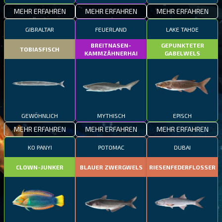
MEHR ERFAHREN
MEHR ERFAHREN
MEHR ERFAHREN
GIBRALTAR
FEUERLAND
LAKE TAHOE
BREITNASEN-
GEPUNKTETER
TOBIASFISCH
KAMMZÄHNERHAI
GABELWELS
GEWÖHNLICH
MYTHISCH
EPISCH
MEHR ERFAHREN
MEHR ERFAHREN
MEHR ERFAHREN
KO PANYI
POTOMAC
DUBAI
CLOWN-JUNKER
BLAUER ZWERGWELS
RIESENFEDERFLOSSER