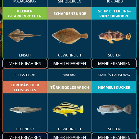
MADAGASKAR
SPITZBERGEN
HOKKAIDO
KLEINER
SCHMETTERLING-
SCHARBENZUNGE
GITARRENROCHEN
PANZERGROPPE
EPISCH
GEWÖHNLICH
SELTEN
MEHR ERFAHREN
MEHR ERFAHREN
MEHR ERFAHREN
FLUSS EBRO
MALAWI
GIANT’S CAUSEWAY
EUROPÄISCHER
TÜRKISGOLDBARSCH
HIMMELSGUCKER
FLUSSWELS
LEGENDÄR
GEWÖHNLICH
SELTEN
MEHR ERFAHREN
MEHR ERFAHREN
MEHR ERFAHREN