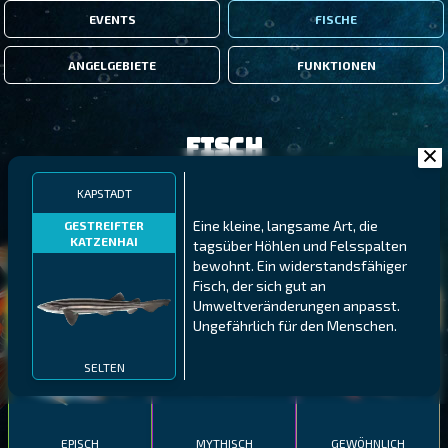
EVENTS
FISCHE
ANGELGEBIETE
FUNKTIONEN
Fisch
KAPSTADT
FILTER
Eine kleine, langsame Art, die
GESTREIFTER
KATZENHAI
tagsüber Höhlen und Felsspalten
bewohnt. Ein widerstandsfähiger
MALAWI
NÖRDLICHE FJORDE
GALAPAGOS-INSELN
Fisch, der sich gut an
GESTRECKTER
MEXIKANISCHER
Umweltveränderungen anpasst.
ATLANTISCHER LENG
SCHABEMUND-
SCHWEINSLIPPFISCH
Ungefährlich für den Menschen.
BUNTBARSCH
SELTEN
EPISCH
MYTHISCH
GEWÖHNLICH