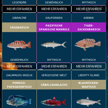
LEGENDÄR
GEWÖHNLICH
MYTHISCH
MEHR ERFAHREN
MEHR ERFAHREN
MEHR ERFAHREN
GIBRALTAR
KALIFORNIEN
KARIBIK
PAZIFISCHE
TIGER-
SÄGEBARSCH
SPANISCHE MAKRELE
ZACKENBARSCH
GEWÖHNLICH
MYTHISCH
MYTHISCH
MEHR ERFAHREN
MEHR ERFAHREN
MEHR ERFAHREN
GALAPAGOS-INSELN
VERGESSENE WELT
LIBERTY ISLAND
PERRICO-
BLAURÜCKEN-
SÄBELZAHNLACHS
PAPAGEIENFISCH
MAIFISCH