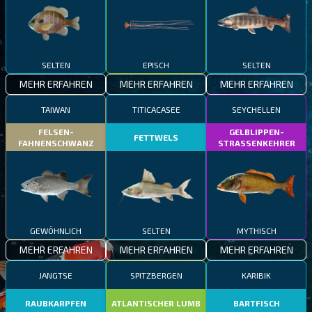
SELTEN
EPISCH
SELTEN
MEHR ERFAHREN
MEHR ERFAHREN
MEHR ERFAHREN
TAIWAN
TITICACASEE
SEYCHELLEN
FELSEN-
GELBLIPPEN-
FETTWELS
FAHNENSCHWANZ
STRASSENKEHRER
GEWÖHNLICH
SELTEN
MYTHISCH
MEHR ERFAHREN
MEHR ERFAHREN
MEHR ERFAHREN
JANGTSE
SPITZBERGEN
KARIBIK
RAUBKARPFEN
ATLANTISCHER LUMB
BARTFISCH