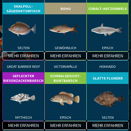
SKALPELL-
ROHU
COBALT-KATZENWELS
SÄGEDOKTORFISCH
SELTEN
GEWÖHNLICH
EPISCH
MEHR ERFAHREN
MEHR ERFAHREN
MEHR ERFAHREN
GREAT BARRIER REEF
VICTORIAFÄLLE
HOKKAIDO
GEFLECKTER
SCHMALGESICHT-
GLATTE FLUNDER
RIESENZACKENBARSCH
BUNTBARSCH
MYTHISCH
EPISCH
SELTEN
MEHR ERFAHREN
MEHR ERFAHREN
MEHR ERFAHREN