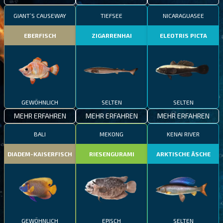
GIANT’S CAUSEWAY
TIEFSEE
NICARAGUASEE
EBERFISCH
ZIGARRENHAI
ELEOTRIS PICTA
GEWÖHNLICH
SELTEN
SELTEN
MEHR ERFAHREN
MEHR ERFAHREN
MEHR ERFAHREN
BALI
MEKONG
KENAI RIVER
DIADEM-KAISERFISCH
RIESENGURAMI
ARKTISCHE ÄSCHE
GEWÖHNLICH
EPISCH
SELTEN