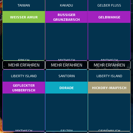
TAIWAN
KAKADU
GELBER FLUSS
RUSSIGER
WEISSER AMUR
GELBWANGE
GRUNZBARSCH
EPISCH
MYTHISCH
MYTHISCH
MEHR ERFAHREN
MEHR ERFAHREN
MEHR ERFAHREN
LIBERTY ISLAND
SANTORIN
LIBERTY ISLAND
GEFLECKTER
DORADE
HICKORY-MAIFISCH
UMBERFISCH
MYTHISCH
SELTEN
GEWÖHNLICH