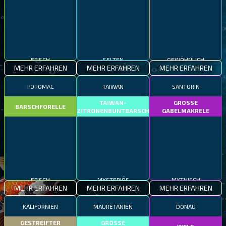
EPISCH
SELTEN
GEWÖHNLICH
MEHR ERFAHREN
MEHR ERFAHREN
MEHR ERFAHREN
POTOMAC
TAIWAN
SANTORIN
TAIWAN-
GROSSE
BARSCHFORELLE
ZITRONENBUNTBARSCH
GABELMAKRELE
EPISCH
MYSTERIÖS
MYTHISCH
MEHR ERFAHREN
MEHR ERFAHREN
MEHR ERFAHREN
KALIFORNIEN
MAURETANIEN
DONAU
GESTREIFTER
GROSSE