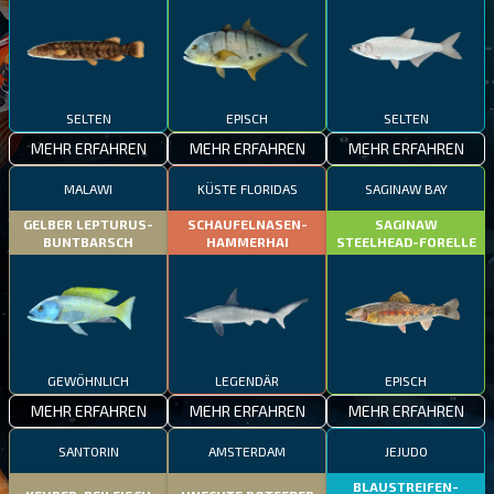
SELTEN
EPISCH
SELTEN
MEHR ERFAHREN
MEHR ERFAHREN
MEHR ERFAHREN
MALAWI
KÜSTE FLORIDAS
SAGINAW BAY
GELBER LEPTURUS-
SCHAUFELNASEN-
SAGINAW
BUNTBARSCH
HAMMERHAI
STEELHEAD-FORELLE
GEWÖHNLICH
LEGENDÄR
EPISCH
MEHR ERFAHREN
MEHR ERFAHREN
MEHR ERFAHREN
SANTORIN
AMSTERDAM
JEJUDO
BLAUSTREIFEN-