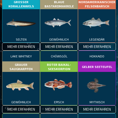
GROSSER
BLAUE
NORDAMERIKANISCHER
KORALLENWELS
BASTARDMAKRELE
FELSENBARSCH
SELTEN
GEWÖHNLICH
LEGENDÄR
MEHR ERFAHREN
MEHR ERFAHREN
MEHR ERFAHREN
LAKE WHITNEY
CHÖWSGÖL
HOKKAIDO
GRAUER
ROTER BAIKAL-
GELBER SEETEUFEL
SAUGKARPFEN
SEESKORPION
GEWÖHNLICH
EPISCH
MYTHISCH
MEHR ERFAHREN
MEHR ERFAHREN
MEHR ERFAHREN