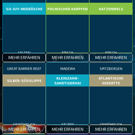
SO-IUY-MEERÄSCHE
POLNISCHER KARPFEN
KATZENWELS
SELTEN
EPISCH
EPISCH
MEHR ERFAHREN
MEHR ERFAHREN
MEHR ERFAHREN
GREAT BARRIER REEF
MADEIRA
SPITZBERGEN
KLEINZAHN-
ATLANTISCHE
SILBER-SÜSSLIPPE
SANDTIGERHAI
SEERATTE
GEWÖHNLICH
SELTEN
GEWÖHNLICH
MEHR ERFAHREN
MEHR ERFAHREN
MEHR ERFAHREN