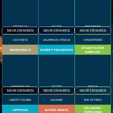
MYTHISCH
SELTEN
MYSTERIÖS
MEHR ERFAHREN
MEHR ERFAHREN
MEHR ERFAHREN
LOCH NESS
GALAPAGOS-INSELN
LYNGENFJORD
ATLANTISCHER
MEERFORELLE
SCHRIFT-FEILENFISCH
KABELJAU
GEWÖHNLICH
SELTEN
EPISCH
MEHR ERFAHREN
MEHR ERFAHREN
MEHR ERFAHREN
LIBERTY ISLAND
VULKANE
BAY OF FIRES
HALSBAND-
LIPPFISCH
ALFRED-MANTA
TEPPICHHAI