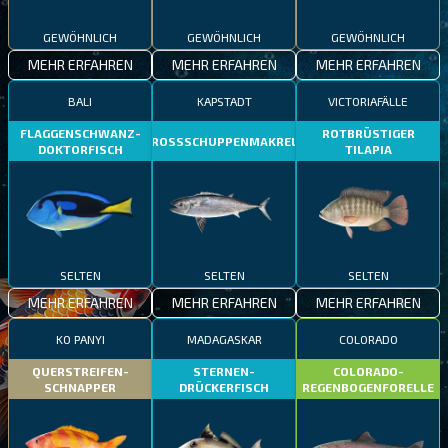
GEWÖHNLICH
GEWÖHNLICH
GEWÖHNLICH
MEHR ERFAHREN
MEHR ERFAHREN
MEHR ERFAHREN
BALI
KAPSTADT
VICTORIAFÄLLE
FLAGGENSCHWANZ-
ROTBRÜSTIGER
GROSSSCHUPPENMAKRELE
DOKTORFISCH
TILAPIA
SELTEN
SELTEN
SELTEN
MEHR ERFAHREN
MEHR ERFAHREN
MEHR ERFAHREN
KO PANYI
MADAGASKAR
COLORADO
QUERSTREIFEN-
STERNEN-
COLORADO-
SCHNAPPER
DRÜCKERFISCH
REGENBOGENFORELLE