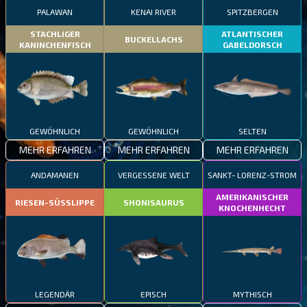
PALAWAN
KENAI RIVER
SPITZBERGEN
STACHLIGER
ATLANTISCHER
BUCKELLACHS
KANINCHENFISCH
GABELDORSCH
GEWÖHNLICH
GEWÖHNLICH
SELTEN
MEHR ERFAHREN
MEHR ERFAHREN
MEHR ERFAHREN
ANDAMANEN
VERGESSENE WELT
SANKT- LORENZ-STROM
AMERIKANISCHER
RIESEN-SÜSSLIPPE
SHONISAURUS
KNOCHENHECHT
LEGENDÄR
EPISCH
MYTHISCH