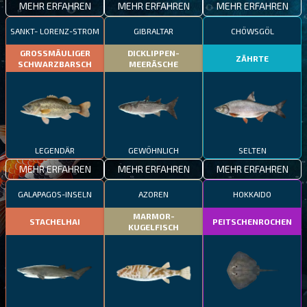
MEHR ERFAHREN
MEHR ERFAHREN
MEHR ERFAHREN
SANKT- LORENZ-STROM
GIBRALTAR
CHÖWSGÖL
GROSSMÄULIGER
DICKLIPPEN-
ZÄHRTE
SCHWARZBARSCH
MEERÄSCHE
LEGENDÄR
GEWÖHNLICH
SELTEN
MEHR ERFAHREN
MEHR ERFAHREN
MEHR ERFAHREN
GALAPAGOS-INSELN
AZOREN
HOKKAIDO
MARMOR-
STACHELHAI
PEITSCHENROCHEN
KUGELFISCH