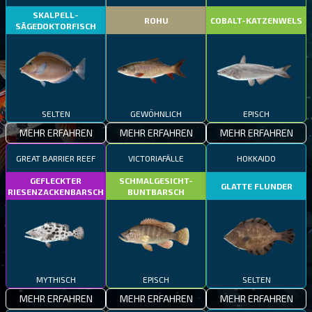
SKALPELL-
ROHU
COBALT-KATZENWELS
SÄGEDOKTORFISCH
SELTEN
GEWÖHNLICH
EPISCH
MEHR ERFAHREN
MEHR ERFAHREN
MEHR ERFAHREN
GREAT BARRIER REEF
VICTORIAFÄLLE
HOKKAIDO
GEFLECKTER
SCHMALGESICHT-
GLATTE FLUNDER
RIESENZACKENBARSCH
BUNTBARSCH
MYTHISCH
EPISCH
SELTEN
MEHR ERFAHREN
MEHR ERFAHREN
MEHR ERFAHREN