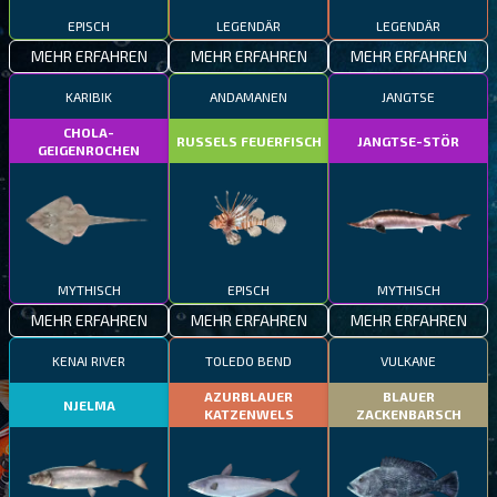
EPISCH
LEGENDÄR
LEGENDÄR
MEHR ERFAHREN
MEHR ERFAHREN
MEHR ERFAHREN
KARIBIK
ANDAMANEN
JANGTSE
CHOLA-
RUSSELS FEUERFISCH
JANGTSE-STÖR
GEIGENROCHEN
MYTHISCH
EPISCH
MYTHISCH
MEHR ERFAHREN
MEHR ERFAHREN
MEHR ERFAHREN
KENAI RIVER
TOLEDO BEND
VULKANE
AZURBLAUER
BLAUER
NJELMA
KATZENWELS
ZACKENBARSCH