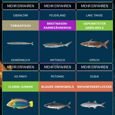
MEHR ERFAHREN
MEHR ERFAHREN
MEHR ERFAHREN
GIBRALTAR
FEUERLAND
LAKE TAHOE
BREITNASEN-
GEPUNKTETER
TOBIASFISCH
KAMMZÄHNERHAI
GABELWELS
GEWÖHNLICH
MYTHISCH
EPISCH
MEHR ERFAHREN
MEHR ERFAHREN
MEHR ERFAHREN
KO PANYI
POTOMAC
DUBAI
CLOWN-JUNKER
BLAUER ZWERGWELS
RIESENFEDERFLOSSER