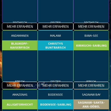
MYTHISCH
SELTEN
MYTHISCH
MEHR ERFAHREN
MEHR ERFAHREN
MEHR ERFAHREN
ANDAMANEN
MALAWI
BIWA-SEE
BLAUKOPF-
CHRISTYS
KIRIKUCHI-SAIBLING
KAISERFISCH
BUNTBARSCH
EPISCH
SELTEN
EPISCH
MEHR ERFAHREN
MEHR ERFAHREN
MEHR ERFAHREN
AMAZONAS
BODENSEE
SAGINAW BAY
SAGINAW-SANTA-
ALLIGATORHECHT
BODENSEE-SAIBLING
ANA-DÖBEL