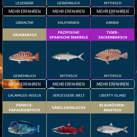
LEGENDÄR
GEWÖHNLICH
MYTHISCH
MEHR ERFAHREN
MEHR ERFAHREN
MEHR ERFAHREN
GIBRALTAR
KALIFORNIEN
KARIBIK
PAZIFISCHE
TIGER-
SÄGEBARSCH
SPANISCHE MAKRELE
ZACKENBARSCH
GEWÖHNLICH
MYTHISCH
MYTHISCH
MEHR ERFAHREN
MEHR ERFAHREN
MEHR ERFAHREN
GALAPAGOS-INSELN
VERGESSENE WELT
LIBERTY ISLAND
PERRICO-
BLAURÜCKEN-
SÄBELZAHNLACHS
PAPAGEIENFISCH
MAIFISCH