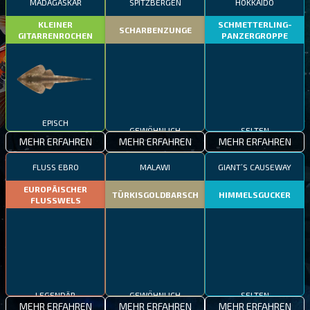
MADAGASKAR
SPITZBERGEN
HOKKAIDO
KLEINER
SCHMETTERLING-
SCHARBENZUNGE
GITARRENROCHEN
PANZERGROPPE
EPISCH
GEWÖHNLICH
SELTEN
MEHR ERFAHREN
MEHR ERFAHREN
MEHR ERFAHREN
FLUSS EBRO
MALAWI
GIANT’S CAUSEWAY
EUROPÄISCHER
TÜRKISGOLDBARSCH
HIMMELSGUCKER
FLUSSWELS
LEGENDÄR
GEWÖHNLICH
SELTEN
MEHR ERFAHREN
MEHR ERFAHREN
MEHR ERFAHREN