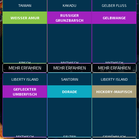
TAIWAN
KAKADU
GELBER FLUSS
RUSSIGER
WEISSER AMUR
GELBWANGE
GRUNZBARSCH
EPISCH
MYTHISCH
MYTHISCH
MEHR ERFAHREN
MEHR ERFAHREN
MEHR ERFAHREN
LIBERTY ISLAND
SANTORIN
LIBERTY ISLAND
GEFLECKTER
DORADE
HICKORY-MAIFISCH
UMBERFISCH
MYTHISCH
SELTEN
GEWÖHNLICH