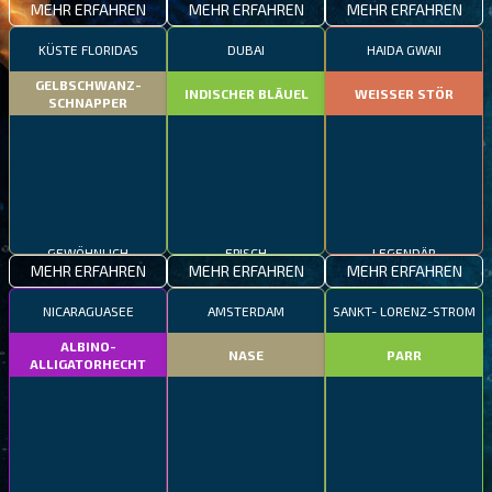
MEHR ERFAHREN
MEHR ERFAHREN
MEHR ERFAHREN
KÜSTE FLORIDAS
DUBAI
HAIDA GWAII
GELBSCHWANZ-
INDISCHER BLÄUEL
WEISSER STÖR
SCHNAPPER
GEWÖHNLICH
EPISCH
LEGENDÄR
MEHR ERFAHREN
MEHR ERFAHREN
MEHR ERFAHREN
NICARAGUASEE
AMSTERDAM
SANKT- LORENZ-STROM
ALBINO-
NASE
PARR
ALLIGATORHECHT