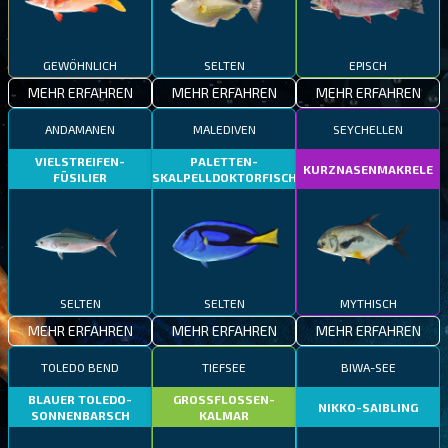
GEWÖHNLICH
SELTEN
EPISCH
MEHR ERFAHREN
MEHR ERFAHREN
MEHR ERFAHREN
ANDAMANEN
MALEDIVEN
SEYCHELLEN
VIELSTREIFEN-
PALETTEN-
KURZNASENMAKRELE
FÜSILIER
SKALPELLDOKTORFISCH
SELTEN
SELTEN
MYTHISCH
MEHR ERFAHREN
MEHR ERFAHREN
MEHR ERFAHREN
TOLEDO BEND
TIEFSEE
BIWA-SEE
BLAUER TOLEDO-
GROSSFLOSSEN-
NIKKO-SAIBLING
SONNENBARSCH
KALMAR