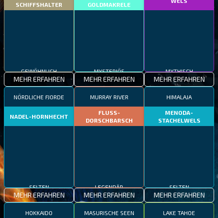
WELS
SCHIFFSHALTER
GOLDMAKRELE
GEWÖHNLICH
MYSTERIÖS
MYTHISCH
MEHR ERFAHREN
MEHR ERFAHREN
MEHR ERFAHREN
NÖRDLICHE FJORDE
MURRAY RIVER
HIMALAJA
FLUSS-
MENODA-
NADEL-HORNHECHT
DORSCHBARSCH
STACHELWELS
SELTEN
LEGENDÄR
SELTEN
MEHR ERFAHREN
MEHR ERFAHREN
MEHR ERFAHREN
HOKKAIDO
MASURISCHE SEEN
LAKE TAHOE