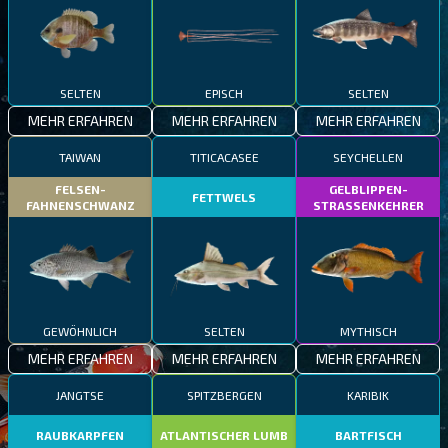
SELTEN
EPISCH
SELTEN
MEHR ERFAHREN
MEHR ERFAHREN
MEHR ERFAHREN
TAIWAN
TITICACASEE
SEYCHELLEN
FELSEN-
GELBLIPPEN-
FETTWELS
FAHNENSCHWANZ
STRASSENKEHRER
GEWÖHNLICH
SELTEN
MYTHISCH
MEHR ERFAHREN
MEHR ERFAHREN
MEHR ERFAHREN
JANGTSE
SPITZBERGEN
KARIBIK
RAUBKARPFEN
ATLANTISCHER LUMB
BARTFISCH