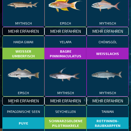
MYTHISCH
EPISCH
MYTHISCH
MEHR ERFAHREN
MEHR ERFAHREN
MEHR ERFAHREN
HAIDA GWAII
YELAPA
CHÖWSGÖL
WEISSER
BAGRE
WEISSLACHS
UMBERFISCH
PINNIMACULATUS
EPISCH
MYTHISCH
MYTHISCH
MEHR ERFAHREN
MEHR ERFAHREN
MEHR ERFAHREN
PATAGONISCHE SEEN
SEYCHELLEN
TAIWAN
SCHWARZGOLDENE
ROTFINNEN-
PUYE
PILOTMAKRELE
RAUBKARPFEN