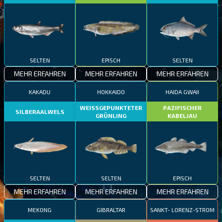
SELTEN
EPISCH
SELTEN
MEHR ERFAHREN
MEHR ERFAHREN
MEHR ERFAHREN
KAKADU
HOKKAIDO
HAIDA GWAII
WEISSGEPUNKTETER
PAZIFISCHER
SILBERAALWELS
GRÜNLING
KABELJAU
SELTEN
SELTEN
EPISCH
MEHR ERFAHREN
MEHR ERFAHREN
MEHR ERFAHREN
MEKONG
GIBRALTAR
SANKT- LORENZ-STROM