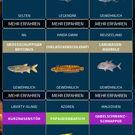
SELTEN
LEGENDÄR
GEWÖHNLICH
MEHR ERFAHREN
MEHR ERFAHREN
MEHR ERFAHREN
NIL
HAIDA GWAII
NEUSEELAND
GROSSSCHUPPIGER
LANGNASEN-
STACHELRÜCKENSCHLEIMFISCH
BRYCINUS
MAKRELE
GEWÖHNLICH
GEWÖHNLICH
GEWÖHNLICH
MEHR ERFAHREN
MEHR ERFAHREN
MEHR ERFAHREN
LIBERTY ISLAND
AZOREN
MALEDIVEN
GABELSCHWANZ-
KURZNASENSTÖR
PAPAGEIENBARSCH
SCHNAPPER