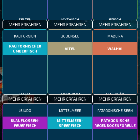
SELTEN
MYTHISCH
EPISCH
MEHR ERFAHREN
MEHR ERFAHREN
MEHR ERFAHREN
KALIFORNIEN
BODENSEE
MADEIRA
KALIFORNISCHER
AITEL
WALHAI
UMBERFISCH
SELTEN
GEWÖHNLICH
LEGENDÄR
MEHR ERFAHREN
MEHR ERFAHREN
MEHR ERFAHREN
JEJUDO
MITTELMEER
PATAGONISCHE SEEN
BLAUFLOSSEN-
MITTELMEER-
PATAGONISCHE
FEUERFISCH
SPEERFISCH
REGENBOGENFORELLE