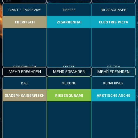
GIANT’S CAUSEWAY
TIEFSEE
NICARAGUASEE
EBERFISCH
ZIGARRENHAI
ELEOTRIS PICTA
GEWÖHNLICH
SELTEN
SELTEN
MEHR ERFAHREN
MEHR ERFAHREN
MEHR ERFAHREN
BALI
MEKONG
KENAI RIVER
DIADEM-KAISERFISCH
RIESENGURAMI
ARKTISCHE ÄSCHE
GEWÖHNLICH
EPISCH
SELTEN