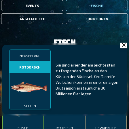
EVENTS
FISCHE
ANGELGEBIETE
FUNKTIONEN
Fisch
NEUSEELAND
FILTER
Sie sind einer der am leichtesten
ROTDORSCH
zu fangenden Fische an den
Küsten der Südinsel. Große reife
MALAWI
NÖRDLICHE FJORDE
GALAPAGOS-INSELN
Weibchen können in einer einzigen
GESTRECKTER
MEXIKANISCHER
Brutsaison erstaunliche 30
ATLANTISCHER LENG
SCHABEMUND-
SCHWEINSLIPPFISCH
Millionen Eier legen.
BUNTBARSCH
SELTEN
EPISCH
MYTHISCH
GEWÖHNLICH