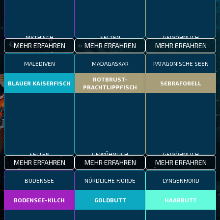
MYTHISCH
SELTEN
GEWÖHNLICH
MEHR ERFAHREN
MEHR ERFAHREN
MEHR ERFAHREN
MALEDIVEN
MADAGASKAR
PATAGONISCHE SEEN
ROTBRUST-
BLAUER KAISERFISCH
SEBRAFORELL
PRACHTLIPPFISCH
SELTEN
GEWÖHNLICH
GEWÖHNLICH
MEHR ERFAHREN
MEHR ERFAHREN
MEHR ERFAHREN
BODENSEE
NÖRDLICHE FJORDE
LYNGENFJORD
BODENSEE-KILCH
GOLDBUTT
HAARBUTT