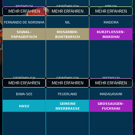
MYTHISCH
GEWÖHNLICH
EPISCH
MEHR ERFAHREN
MEHR ERFAHREN
MEHR ERFAHREN
FERNANDO DE NORONHA
NIL
MADEIRA
SIGNAL-
MOSAMBIK-
KURZFLOSSEN-
PAPAGEIFISCH
BUNTBARSCH
MAKOHAI
GEWÖHNLICH
GEWÖHNLICH
MYTHISCH
MEHR ERFAHREN
MEHR ERFAHREN
MEHR ERFAHREN
BIWA-SEE
FEUERLAND
MADAGASKAR
GEMEINE
GROSSAUGEN-
HASU
MEERBRASSE
FUCHSHAI