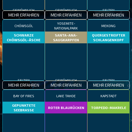
GEWÖHNLICH
GEWÖHNLICH
SELTEN
MEHR ERFAHREN
MEHR ERFAHREN
MEHR ERFAHREN
YOSEMITE-
CHÖWSGÖL
MEKONG
NATIONALPARK
SCHWARZE
SANTA-ANA-
QUERGESTREIFTER
CHÖWSGÖL-ÄSCHE
SAUGKARPFEN
SCHLANGENKOPF
GEWÖHNLICH
SELTEN
SELTEN
MEHR ERFAHREN
MEHR ERFAHREN
MEHR ERFAHREN
BAY OF FIRES
LAKE TAHOE
KAPSTADT
GEPUNKTETE
ROTER BLAURÜCKEN
TORPEDO-MAKRELE
SEEBRASSE