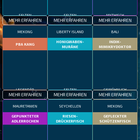
SELTEN
SELTEN
MYTHISCH
MEHR ERFAHREN
MEHR ERFAHREN
MEHR ERFAHREN
MEKONG
LIBERTY ISLAND
BALI
HONIGWABEN-
INDIK-
PBA KANG
MURÄNE
MIMIKRYDOKTOR
LEGENDÄR
SELTEN
GEWÖHNLICH
MEHR ERFAHREN
MEHR ERFAHREN
MEHR ERFAHREN
MAURETANIEN
SEYCHELLEN
MEKONG
GEPUNKTETER
RIESEN-
GEFLECKTER
ADLERROCHEN
DRÜCKERFISCH
SCHÜTZENFISCH