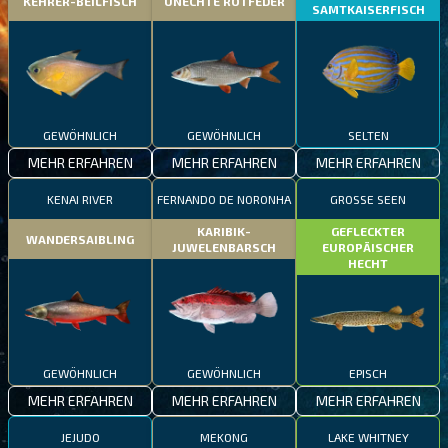
KEHRER-BEILFISCH
UNECHTE ROTFEDER
SAMTKAISERFISCH
GEWÖHNLICH
GEWÖHNLICH
SELTEN
MEHR ERFAHREN
MEHR ERFAHREN
MEHR ERFAHREN
KENAI RIVER
FERNANDO DE NORONHA
GROSSE SEEN
KARIBIK-
GEFLECKTER
WANDERSAIBLING
JUWELENBARSCH
EUROPÄISCHER
HECHT
GEWÖHNLICH
GEWÖHNLICH
EPISCH
MEHR ERFAHREN
MEHR ERFAHREN
MEHR ERFAHREN
JEJUDO
MEKONG
LAKE WHITNEY