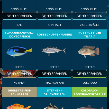
GEWÖHNLICH
GEWÖHNLICH
GEWÖHNLICH
MEHR ERFAHREN
MEHR ERFAHREN
MEHR ERFAHREN
BALI
KAPSTADT
VICTORIAFÄLLE
FLAGGENSCHWANZ-
ROTBRÜSTIGER
GROSSSCHUPPENMAKRELE
DOKTORFISCH
TILAPIA
SELTEN
SELTEN
SELTEN
MEHR ERFAHREN
MEHR ERFAHREN
MEHR ERFAHREN
KO PANYI
MADAGASKAR
COLORADO
QUERSTREIFEN-
STERNEN-
COLORADO-
SCHNAPPER
DRÜCKERFISCH
REGENBOGENFORELLE