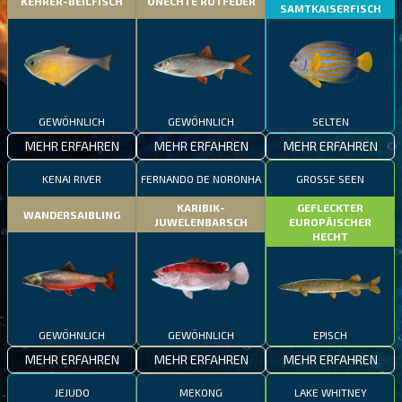
KEHRER-BEILFISCH
UNECHTE ROTFEDER
SAMTKAISERFISCH
GEWÖHNLICH
GEWÖHNLICH
SELTEN
MEHR ERFAHREN
MEHR ERFAHREN
MEHR ERFAHREN
KENAI RIVER
FERNANDO DE NORONHA
GROSSE SEEN
KARIBIK-
GEFLECKTER
WANDERSAIBLING
JUWELENBARSCH
EUROPÄISCHER
HECHT
GEWÖHNLICH
GEWÖHNLICH
EPISCH
MEHR ERFAHREN
MEHR ERFAHREN
MEHR ERFAHREN
JEJUDO
MEKONG
LAKE WHITNEY