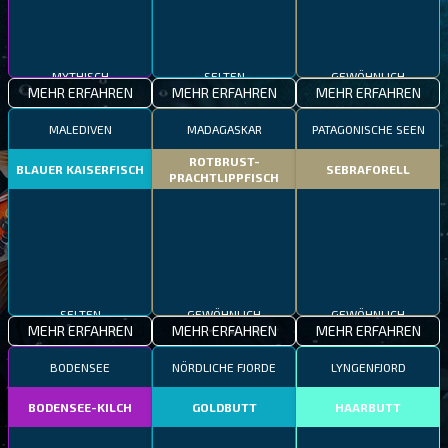
MYTHISCH
SELTEN
GEWÖHNLICH
MEHR ERFAHREN
MEHR ERFAHREN
MEHR ERFAHREN
MALEDIVEN
MADAGASKAR
PATAGONISCHE SEEN
ROTBRUST-
BLAUER KAISERFISCH
SEBRAFORELL
PRACHTLIPPFISCH
SELTEN
GEWÖHNLICH
GEWÖHNLICH
MEHR ERFAHREN
MEHR ERFAHREN
MEHR ERFAHREN
BODENSEE
NÖRDLICHE FJORDE
LYNGENFJORD
BODENSEE-KILCH
GOLDBUTT
HAARBUTT