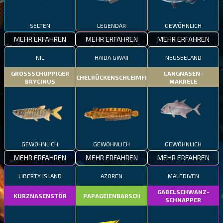
SELTEN
LEGENDÄR
GEWÖHNLICH
MEHR ERFAHREN
MEHR ERFAHREN
MEHR ERFAHREN
NIL
HAIDA GWAII
NEUSEELAND
GROSSSCHUPPIGER
LANGNASEN-
STACHELRÜCKENSCHLEIMFISCH
BRYCINUS
MAKRELE
GEWÖHNLICH
GEWÖHNLICH
GEWÖHNLICH
MEHR ERFAHREN
MEHR ERFAHREN
MEHR ERFAHREN
LIBERTY ISLAND
AZOREN
MALEDIVEN
GABELSCHWANZ-
KURZNASENSTÖR
PAPAGEIENBARSCH
SCHNAPPER