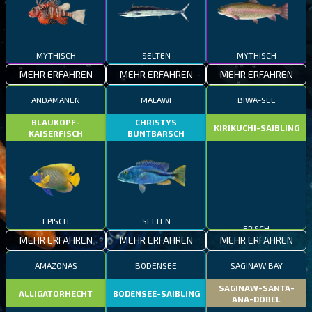
MYTHISCH
SELTEN
MYTHISCH
MEHR ERFAHREN
MEHR ERFAHREN
MEHR ERFAHREN
ANDAMANEN
MALAWI
BIWA-SEE
BLAUKOPF-
CHRISTYS
KIRIKUCHI-SAIBLING
KAISERFISCH
BUNTBARSCH
EPISCH
SELTEN
EPISCH
MEHR ERFAHREN
MEHR ERFAHREN
MEHR ERFAHREN
AMAZONAS
BODENSEE
SAGINAW BAY
SAGINAW-SANTA-
ALLIGATORHECHT
BODENSEE-SAIBLING
ANA-DÖBEL