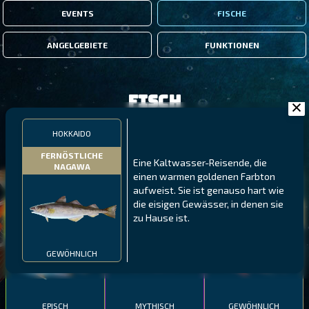
EVENTS
FISCHE
ANGELGEBIETE
FUNKTIONEN
Fisch
HOKKAIDO
FILTER
FERNÖSTLICHE
Eine Kaltwasser-Reisende, die
NAGAWA
einen warmen goldenen Farbton
MALAWI
NÖRDLICHE FJORDE
GALAPAGOS-INSELN
aufweist. Sie ist genauso hart wie
die eisigen Gewässer, in denen sie
GESTRECKTER
MEXIKANISCHER
ATLANTISCHER LENG
zu Hause ist.
SCHABEMUND-
SCHWEINSLIPPFISCH
BUNTBARSCH
GEWÖHNLICH
EPISCH
MYTHISCH
GEWÖHNLICH