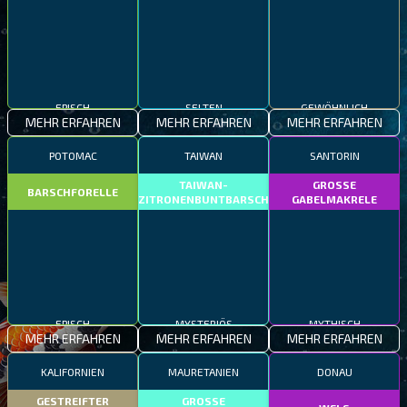
EPISCH
SELTEN
GEWÖHNLICH
MEHR ERFAHREN
MEHR ERFAHREN
MEHR ERFAHREN
POTOMAC
TAIWAN
SANTORIN
TAIWAN-
GROSSE
BARSCHFORELLE
ZITRONENBUNTBARSCH
GABELMAKRELE
EPISCH
MYSTERIÖS
MYTHISCH
MEHR ERFAHREN
MEHR ERFAHREN
MEHR ERFAHREN
KALIFORNIEN
MAURETANIEN
DONAU
GESTREIFTER
GROSSE