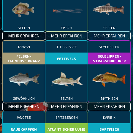
SELTEN
EPISCH
SELTEN
MEHR ERFAHREN
MEHR ERFAHREN
MEHR ERFAHREN
TAIWAN
TITICACASEE
SEYCHELLEN
FELSEN-
GELBLIPPEN-
FETTWELS
FAHNENSCHWANZ
STRASSENKEHRER
GEWÖHNLICH
SELTEN
MYTHISCH
MEHR ERFAHREN
MEHR ERFAHREN
MEHR ERFAHREN
JANGTSE
SPITZBERGEN
KARIBIK
RAUBKARPFEN
ATLANTISCHER LUMB
BARTFISCH