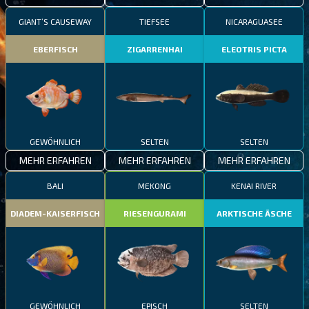
GIANT’S CAUSEWAY
TIEFSEE
NICARAGUASEE
EBERFISCH
ZIGARRENHAI
ELEOTRIS PICTA
GEWÖHNLICH
SELTEN
SELTEN
MEHR ERFAHREN
MEHR ERFAHREN
MEHR ERFAHREN
BALI
MEKONG
KENAI RIVER
DIADEM-KAISERFISCH
RIESENGURAMI
ARKTISCHE ÄSCHE
GEWÖHNLICH
EPISCH
SELTEN