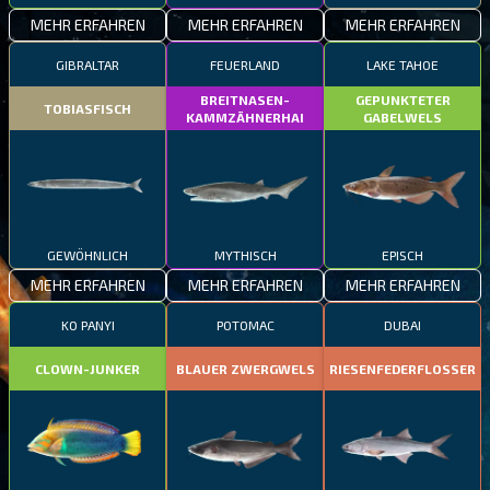
MEHR ERFAHREN
MEHR ERFAHREN
MEHR ERFAHREN
GIBRALTAR
FEUERLAND
LAKE TAHOE
BREITNASEN-
GEPUNKTETER
TOBIASFISCH
KAMMZÄHNERHAI
GABELWELS
GEWÖHNLICH
MYTHISCH
EPISCH
MEHR ERFAHREN
MEHR ERFAHREN
MEHR ERFAHREN
KO PANYI
POTOMAC
DUBAI
CLOWN-JUNKER
BLAUER ZWERGWELS
RIESENFEDERFLOSSER