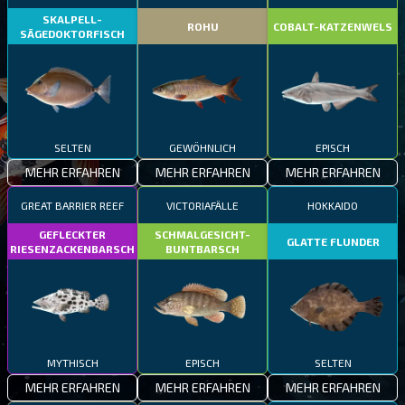
SKALPELL-
ROHU
COBALT-KATZENWELS
SÄGEDOKTORFISCH
SELTEN
GEWÖHNLICH
EPISCH
MEHR ERFAHREN
MEHR ERFAHREN
MEHR ERFAHREN
GREAT BARRIER REEF
VICTORIAFÄLLE
HOKKAIDO
GEFLECKTER
SCHMALGESICHT-
GLATTE FLUNDER
RIESENZACKENBARSCH
BUNTBARSCH
MYTHISCH
EPISCH
SELTEN
MEHR ERFAHREN
MEHR ERFAHREN
MEHR ERFAHREN