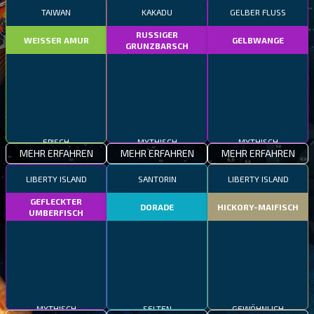
TAIWAN
KAKADU
GELBER FLUSS
RUSSIGER
WEISSER AMUR
GELBWANGE
GRUNZBARSCH
EPISCH
MYTHISCH
MYTHISCH
MEHR ERFAHREN
MEHR ERFAHREN
MEHR ERFAHREN
LIBERTY ISLAND
SANTORIN
LIBERTY ISLAND
GEFLECKTER
DORADE
HICKORY-MAIFISCH
UMBERFISCH
MYTHISCH
SELTEN
GEWÖHNLICH