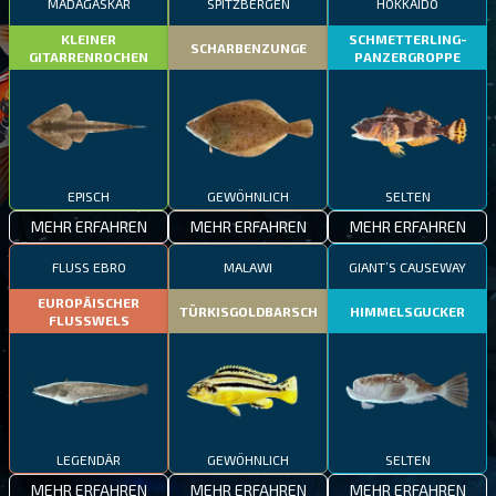
MADAGASKAR
SPITZBERGEN
HOKKAIDO
KLEINER
SCHMETTERLING-
SCHARBENZUNGE
GITARRENROCHEN
PANZERGROPPE
EPISCH
GEWÖHNLICH
SELTEN
MEHR ERFAHREN
MEHR ERFAHREN
MEHR ERFAHREN
FLUSS EBRO
MALAWI
GIANT’S CAUSEWAY
EUROPÄISCHER
TÜRKISGOLDBARSCH
HIMMELSGUCKER
FLUSSWELS
LEGENDÄR
GEWÖHNLICH
SELTEN
MEHR ERFAHREN
MEHR ERFAHREN
MEHR ERFAHREN