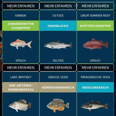
MEHR ERFAHREN
MEHR ERFAHREN
MEHR ERFAHREN
KARIBIK
OSTSEE
GREAT BARRIER REEF
ZINNOBERROTER
HAKENLACHS
KUPFERSCHNAPPER
SCHNAPPER
EPISCH
SELTEN
EPISCH
MEHR ERFAHREN
MEHR ERFAHREN
MEHR ERFAHREN
LAKE WHITNEY
GROSSE SEEN
PATAGONISCHE SEEN
SAN-ANTONIO-
KÜRBISKERNBARSCH
KREOLENBARSCH
SONNENBARSCH