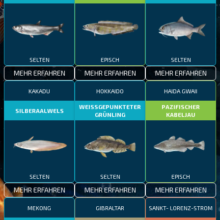
SELTEN
EPISCH
SELTEN
MEHR ERFAHREN
MEHR ERFAHREN
MEHR ERFAHREN
KAKADU
HOKKAIDO
HAIDA GWAII
WEISSGEPUNKTETER
PAZIFISCHER
SILBERAALWELS
GRÜNLING
KABELJAU
SELTEN
SELTEN
EPISCH
MEHR ERFAHREN
MEHR ERFAHREN
MEHR ERFAHREN
MEKONG
GIBRALTAR
SANKT- LORENZ-STROM