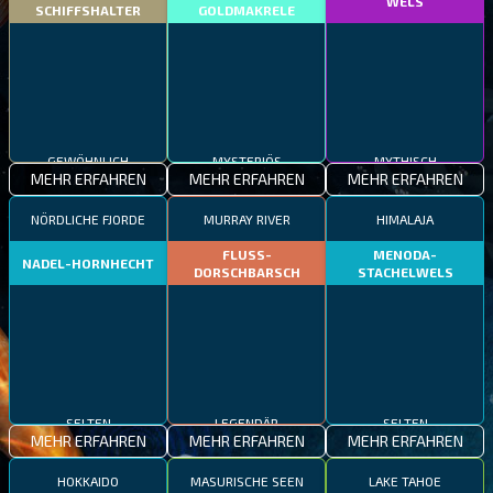
WELS
SCHIFFSHALTER
GOLDMAKRELE
GEWÖHNLICH
MYSTERIÖS
MYTHISCH
MEHR ERFAHREN
MEHR ERFAHREN
MEHR ERFAHREN
NÖRDLICHE FJORDE
MURRAY RIVER
HIMALAJA
FLUSS-
MENODA-
NADEL-HORNHECHT
DORSCHBARSCH
STACHELWELS
SELTEN
LEGENDÄR
SELTEN
MEHR ERFAHREN
MEHR ERFAHREN
MEHR ERFAHREN
HOKKAIDO
MASURISCHE SEEN
LAKE TAHOE