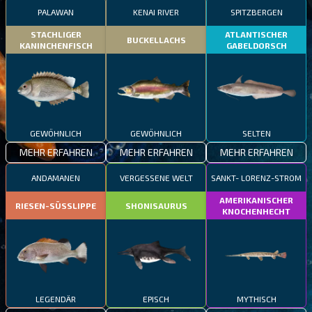
PALAWAN
KENAI RIVER
SPITZBERGEN
STACHLIGER
ATLANTISCHER
BUCKELLACHS
KANINCHENFISCH
GABELDORSCH
GEWÖHNLICH
GEWÖHNLICH
SELTEN
MEHR ERFAHREN
MEHR ERFAHREN
MEHR ERFAHREN
ANDAMANEN
VERGESSENE WELT
SANKT- LORENZ-STROM
AMERIKANISCHER
RIESEN-SÜSSLIPPE
SHONISAURUS
KNOCHENHECHT
LEGENDÄR
EPISCH
MYTHISCH