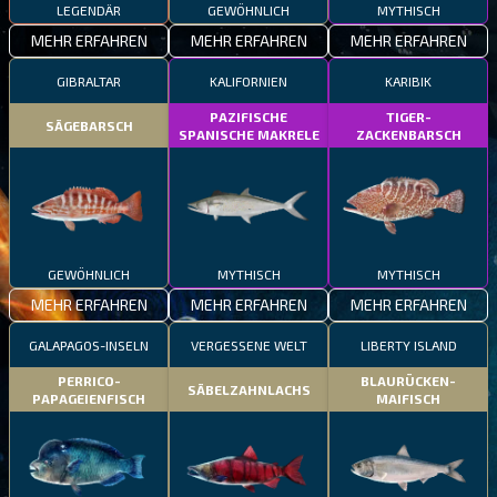
LEGENDÄR
GEWÖHNLICH
MYTHISCH
MEHR ERFAHREN
MEHR ERFAHREN
MEHR ERFAHREN
GIBRALTAR
KALIFORNIEN
KARIBIK
PAZIFISCHE
TIGER-
SÄGEBARSCH
SPANISCHE MAKRELE
ZACKENBARSCH
GEWÖHNLICH
MYTHISCH
MYTHISCH
MEHR ERFAHREN
MEHR ERFAHREN
MEHR ERFAHREN
GALAPAGOS-INSELN
VERGESSENE WELT
LIBERTY ISLAND
PERRICO-
BLAURÜCKEN-
SÄBELZAHNLACHS
PAPAGEIENFISCH
MAIFISCH