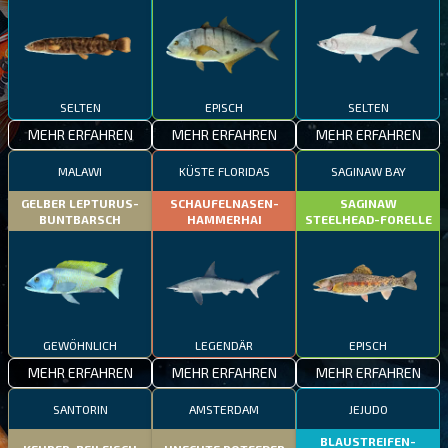
SELTEN
EPISCH
SELTEN
MEHR ERFAHREN
MEHR ERFAHREN
MEHR ERFAHREN
MALAWI
KÜSTE FLORIDAS
SAGINAW BAY
GELBER LEPTURUS-
SCHAUFELNASEN-
SAGINAW
BUNTBARSCH
HAMMERHAI
STEELHEAD-FORELLE
GEWÖHNLICH
LEGENDÄR
EPISCH
MEHR ERFAHREN
MEHR ERFAHREN
MEHR ERFAHREN
SANTORIN
AMSTERDAM
JEJUDO
BLAUSTREIFEN-