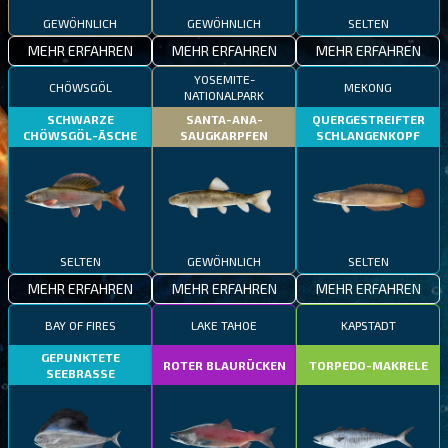
GEWÖHNLICH
GEWÖHNLICH
SELTEN
MEHR ERFAHREN
MEHR ERFAHREN
MEHR ERFAHREN
YOSEMITE-
CHÖWSGÖL
MEKONG
NATIONALPARK
SCHWARZE
SANTA-ANA-
QUERGESTREIFTER
CHÖWSGÖL-ÄSCHE
SAUGKARPFEN
SCHLANGENKOPF
SELTEN
GEWÖHNLICH
SELTEN
MEHR ERFAHREN
MEHR ERFAHREN
MEHR ERFAHREN
BAY OF FIRES
LAKE TAHOE
KAPSTADT
GEPUNKTETE
ROTER BLAURÜCKEN
TORPEDO-MAKRELE
SEEBRASSE