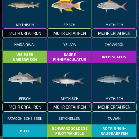
MYTHISCH
EPISCH
MYTHISCH
MEHR ERFAHREN
MEHR ERFAHREN
MEHR ERFAHREN
HAIDA GWAII
YELAPA
CHÖWSGÖL
WEISSER
BAGRE
WEISSLACHS
UMBERFISCH
PINNIMACULATUS
EPISCH
MYTHISCH
MYTHISCH
MEHR ERFAHREN
MEHR ERFAHREN
MEHR ERFAHREN
PATAGONISCHE SEEN
SEYCHELLEN
TAIWAN
SCHWARZGOLDENE
ROTFINNEN-
PUYE
PILOTMAKRELE
RAUBKARPFEN