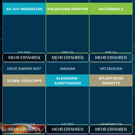
SO-IUY-MEERÄSCHE
POLNISCHER KARPFEN
KATZENWELS
SELTEN
EPISCH
EPISCH
MEHR ERFAHREN
MEHR ERFAHREN
MEHR ERFAHREN
GREAT BARRIER REEF
MADEIRA
SPITZBERGEN
KLEINZAHN-
ATLANTISCHE
SILBER-SÜSSLIPPE
SANDTIGERHAI
SEERATTE
GEWÖHNLICH
SELTEN
GEWÖHNLICH
MEHR ERFAHREN
MEHR ERFAHREN
MEHR ERFAHREN