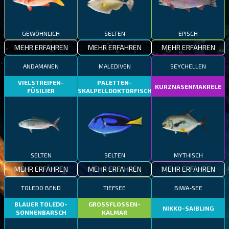
GEWÖHNLICH
SELTEN
EPISCH
MEHR ERFAHREN
MEHR ERFAHREN
MEHR ERFAHREN
ANDAMANEN
MALEDIVEN
SEYCHELLEN
VIELSTREIFEN-
PALETTEN-
KURZNASENMAKRELE
FÜSILIER
SKALPELLDOKTORFISCH
SELTEN
SELTEN
MYTHISCH
MEHR ERFAHREN
MEHR ERFAHREN
MEHR ERFAHREN
TOLEDO BEND
TIEFSEE
BIWA-SEE
BLAUER TOLEDO-
GROSSFLOSSEN-
NIKKO-SAIBLING
SONNENBARSCH
KALMAR