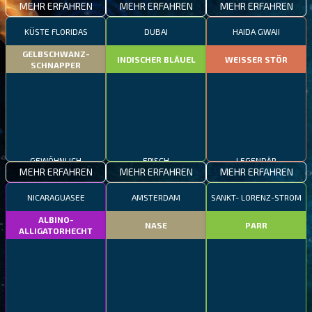
MEHR ERFAHREN
MEHR ERFAHREN
MEHR ERFAHREN
KÜSTE FLORIDAS
DUBAI
HAIDA GWAII
GELBSCHWANZ-
INDISCHER BLÄUEL
WEISSER STÖR
SCHNAPPER
GEWÖHNLICH
EPISCH
LEGENDÄR
MEHR ERFAHREN
MEHR ERFAHREN
MEHR ERFAHREN
NICARAGUASEE
AMSTERDAM
SANKT- LORENZ-STROM
ALBINO-
NASE
PARR
ALLIGATORHECHT