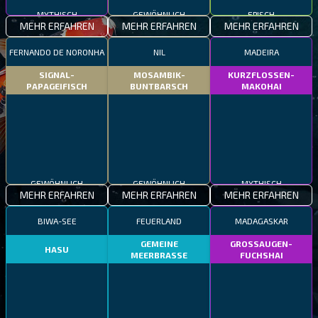
MYTHISCH
GEWÖHNLICH
EPISCH
MEHR ERFAHREN
MEHR ERFAHREN
MEHR ERFAHREN
FERNANDO DE NORONHA
NIL
MADEIRA
SIGNAL-
MOSAMBIK-
KURZFLOSSEN-
PAPAGEIFISCH
BUNTBARSCH
MAKOHAI
GEWÖHNLICH
GEWÖHNLICH
MYTHISCH
MEHR ERFAHREN
MEHR ERFAHREN
MEHR ERFAHREN
BIWA-SEE
FEUERLAND
MADAGASKAR
GEMEINE
GROSSAUGEN-
HASU
MEERBRASSE
FUCHSHAI