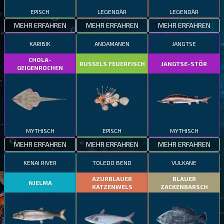
EPISCH
LEGENDÄR
LEGENDÄR
MEHR ERFAHREN
MEHR ERFAHREN
MEHR ERFAHREN
KARIBIK
ANDAMANEN
JANGTSE
CHOLA-
RUSSELS FEUERFISCH
JANGTSE-STÖR
GEIGENROCHEN
MYTHISCH
EPISCH
MYTHISCH
MEHR ERFAHREN
MEHR ERFAHREN
MEHR ERFAHREN
KENAI RIVER
TOLEDO BEND
VULKANE
AZURBLAUER
BLAUER
NJELMA
KATZENWELS
ZACKENBARSCH