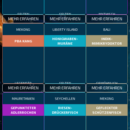
SELTEN
SELTEN
MYTHISCH
MEHR ERFAHREN
MEHR ERFAHREN
MEHR ERFAHREN
MEKONG
LIBERTY ISLAND
BALI
HONIGWABEN-
INDIK-
PBA KANG
MURÄNE
MIMIKRYDOKTOR
LEGENDÄR
SELTEN
GEWÖHNLICH
MEHR ERFAHREN
MEHR ERFAHREN
MEHR ERFAHREN
MAURETANIEN
SEYCHELLEN
MEKONG
GEPUNKTETER
RIESEN-
GEFLECKTER
ADLERROCHEN
DRÜCKERFISCH
SCHÜTZENFISCH