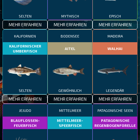
SELTEN
MYTHISCH
EPISCH
MEHR ERFAHREN
MEHR ERFAHREN
MEHR ERFAHREN
KALIFORNIEN
BODENSEE
MADEIRA
KALIFORNISCHER
AITEL
WALHAI
UMBERFISCH
SELTEN
GEWÖHNLICH
LEGENDÄR
MEHR ERFAHREN
MEHR ERFAHREN
MEHR ERFAHREN
JEJUDO
MITTELMEER
PATAGONISCHE SEEN
BLAUFLOSSEN-
MITTELMEER-
PATAGONISCHE
FEUERFISCH
SPEERFISCH
REGENBOGENFORELLE