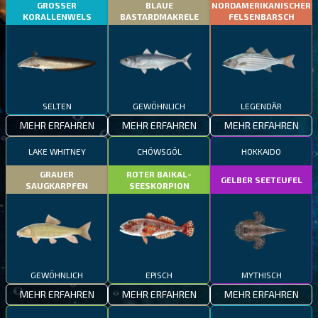
GROSSER
BLAUE
NORDAMERIKANISCHER
KORALLENWELS
BASTARDMAKRELE
FELSENBARSCH
SELTEN
GEWÖHNLICH
LEGENDÄR
MEHR ERFAHREN
MEHR ERFAHREN
MEHR ERFAHREN
LAKE WHITNEY
CHÖWSGÖL
HOKKAIDO
GRAUER
ROTER BAIKAL-
GELBER SEETEUFEL
SAUGKARPFEN
SEESKORPION
GEWÖHNLICH
EPISCH
MYTHISCH
MEHR ERFAHREN
MEHR ERFAHREN
MEHR ERFAHREN