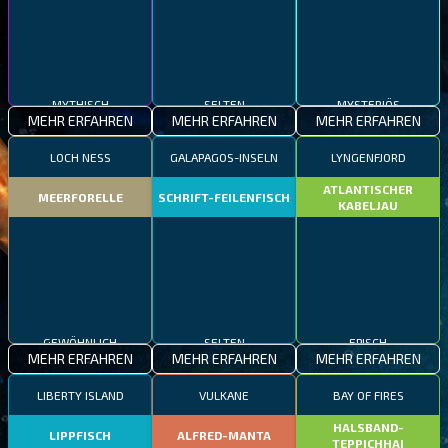
MYTHISCH
SELTEN
MYSTERIÖS
MEHR ERFAHREN
MEHR ERFAHREN
MEHR ERFAHREN
LOCH NESS
GALAPAGOS-INSELN
LYNGENFJORD
ATLANTISCHER
MEERFORELLE
SCHRIFT-FEILENFISCH
KABELJAU
GEWÖHNLICH
SELTEN
EPISCH
MEHR ERFAHREN
MEHR ERFAHREN
MEHR ERFAHREN
LIBERTY ISLAND
VULKANE
BAY OF FIRES
HALSBAND-
LIPPFISCH
ALFRED-MANTA
TEPPICHHAI