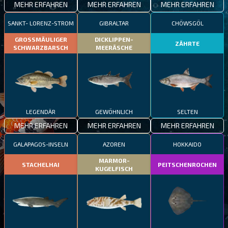
MEHR ERFAHREN
MEHR ERFAHREN
MEHR ERFAHREN
SANKT- LORENZ-STROM
GIBRALTAR
CHÖWSGÖL
GROSSMÄULIGER
DICKLIPPEN-
ZÄHRTE
SCHWARZBARSCH
MEERÄSCHE
LEGENDÄR
GEWÖHNLICH
SELTEN
MEHR ERFAHREN
MEHR ERFAHREN
MEHR ERFAHREN
GALAPAGOS-INSELN
AZOREN
HOKKAIDO
MARMOR-
STACHELHAI
PEITSCHENROCHEN
KUGELFISCH