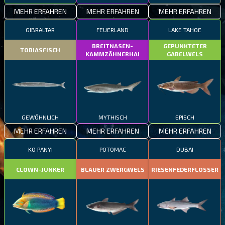
MEHR ERFAHREN
MEHR ERFAHREN
MEHR ERFAHREN
GIBRALTAR
FEUERLAND
LAKE TAHOE
BREITNASEN-
GEPUNKTETER
TOBIASFISCH
KAMMZÄHNERHAI
GABELWELS
GEWÖHNLICH
MYTHISCH
EPISCH
MEHR ERFAHREN
MEHR ERFAHREN
MEHR ERFAHREN
KO PANYI
POTOMAC
DUBAI
CLOWN-JUNKER
BLAUER ZWERGWELS
RIESENFEDERFLOSSER