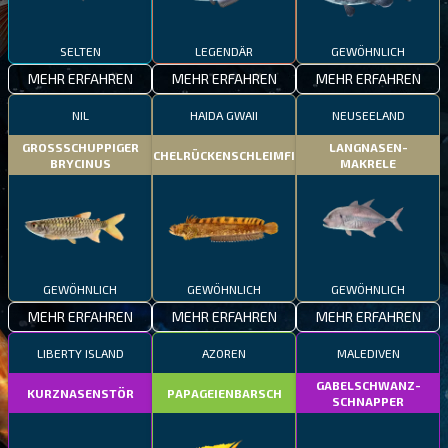
SELTEN
LEGENDÄR
GEWÖHNLICH
MEHR ERFAHREN
MEHR ERFAHREN
MEHR ERFAHREN
NIL
HAIDA GWAII
NEUSEELAND
GROSSSCHUPPIGER
LANGNASEN-
STACHELRÜCKENSCHLEIMFISCH
BRYCINUS
MAKRELE
GEWÖHNLICH
GEWÖHNLICH
GEWÖHNLICH
MEHR ERFAHREN
MEHR ERFAHREN
MEHR ERFAHREN
LIBERTY ISLAND
AZOREN
MALEDIVEN
GABELSCHWANZ-
KURZNASENSTÖR
PAPAGEIENBARSCH
SCHNAPPER