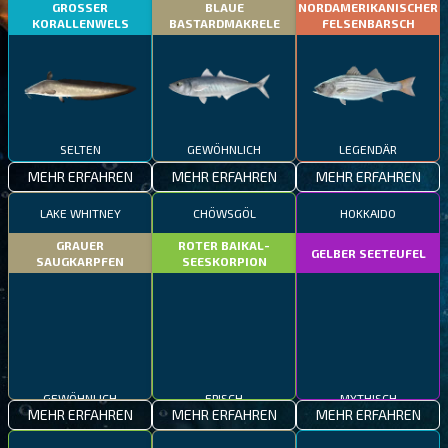
GROSSER
BLAUE
NORDAMERIKANISCHER
KORALLENWELS
BASTARDMAKRELE
FELSENBARSCH
SELTEN
GEWÖHNLICH
LEGENDÄR
MEHR ERFAHREN
MEHR ERFAHREN
MEHR ERFAHREN
LAKE WHITNEY
CHÖWSGÖL
HOKKAIDO
GRAUER
ROTER BAIKAL-
GELBER SEETEUFEL
SAUGKARPFEN
SEESKORPION
GEWÖHNLICH
EPISCH
MYTHISCH
MEHR ERFAHREN
MEHR ERFAHREN
MEHR ERFAHREN