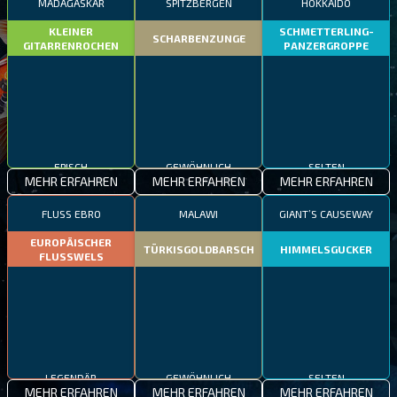
MADAGASKAR
SPITZBERGEN
HOKKAIDO
KLEINER
SCHMETTERLING-
SCHARBENZUNGE
GITARRENROCHEN
PANZERGROPPE
EPISCH
GEWÖHNLICH
SELTEN
MEHR ERFAHREN
MEHR ERFAHREN
MEHR ERFAHREN
FLUSS EBRO
MALAWI
GIANT’S CAUSEWAY
EUROPÄISCHER
TÜRKISGOLDBARSCH
HIMMELSGUCKER
FLUSSWELS
LEGENDÄR
GEWÖHNLICH
SELTEN
MEHR ERFAHREN
MEHR ERFAHREN
MEHR ERFAHREN