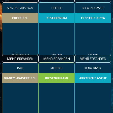
GIANT’S CAUSEWAY
TIEFSEE
NICARAGUASEE
EBERFISCH
ZIGARRENHAI
ELEOTRIS PICTA
GEWÖHNLICH
SELTEN
SELTEN
MEHR ERFAHREN
MEHR ERFAHREN
MEHR ERFAHREN
BALI
MEKONG
KENAI RIVER
DIADEM-KAISERFISCH
RIESENGURAMI
ARKTISCHE ÄSCHE
GEWÖHNLICH
EPISCH
SELTEN