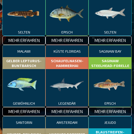
SELTEN
EPISCH
SELTEN
MEHR ERFAHREN
MEHR ERFAHREN
MEHR ERFAHREN
MALAWI
KÜSTE FLORIDAS
SAGINAW BAY
GELBER LEPTURUS-
SCHAUFELNASEN-
SAGINAW
BUNTBARSCH
HAMMERHAI
STEELHEAD-FORELLE
GEWÖHNLICH
LEGENDÄR
EPISCH
MEHR ERFAHREN
MEHR ERFAHREN
MEHR ERFAHREN
SANTORIN
AMSTERDAM
JEJUDO
BLAUSTREIFEN-