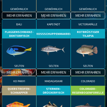
GEWÖHNLICH
GEWÖHNLICH
GEWÖHNLICH
MEHR ERFAHREN
MEHR ERFAHREN
MEHR ERFAHREN
BALI
KAPSTADT
VICTORIAFÄLLE
FLAGGENSCHWANZ-
ROTBRÜSTIGER
GROSSSCHUPPENMAKRELE
DOKTORFISCH
TILAPIA
SELTEN
SELTEN
SELTEN
MEHR ERFAHREN
MEHR ERFAHREN
MEHR ERFAHREN
KO PANYI
MADAGASKAR
COLORADO
QUERSTREIFEN-
STERNEN-
COLORADO-
SCHNAPPER
DRÜCKERFISCH
REGENBOGENFORELLE