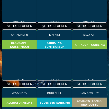
MYTHISCH
SELTEN
MYTHISCH
MEHR ERFAHREN
MEHR ERFAHREN
MEHR ERFAHREN
ANDAMANEN
MALAWI
BIWA-SEE
BLAUKOPF-
CHRISTYS
KIRIKUCHI-SAIBLING
KAISERFISCH
BUNTBARSCH
EPISCH
SELTEN
EPISCH
MEHR ERFAHREN
MEHR ERFAHREN
MEHR ERFAHREN
AMAZONAS
BODENSEE
SAGINAW BAY
SAGINAW-SANTA-
ALLIGATORHECHT
BODENSEE-SAIBLING
ANA-DÖBEL