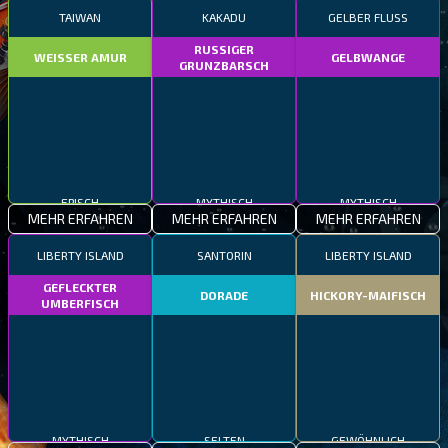
TAIWAN
KAKADU
GELBER FLUSS
RUSSIGER
WEISSER AMUR
GELBWANGE
GRUNZBARSCH
EPISCH
MYTHISCH
MYTHISCH
MEHR ERFAHREN
MEHR ERFAHREN
MEHR ERFAHREN
LIBERTY ISLAND
SANTORIN
LIBERTY ISLAND
GEFLECKTER
DORADE
HICKORY-MAIFISCH
UMBERFISCH
MYTHISCH
SELTEN
GEWÖHNLICH