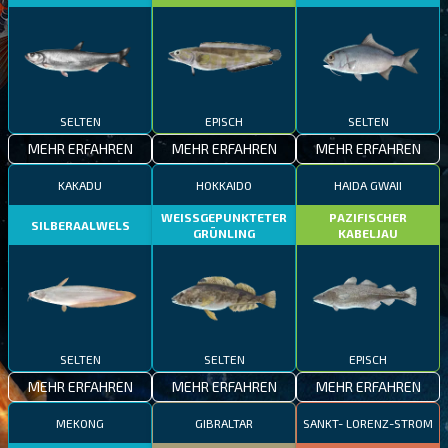
SELTEN
EPISCH
SELTEN
MEHR ERFAHREN
MEHR ERFAHREN
MEHR ERFAHREN
KAKADU
HOKKAIDO
HAIDA GWAII
WEISSGEPUNKTETER
PAZIFISCHER
SILBERAALWELS
GRÜNLING
KABELJAU
SELTEN
SELTEN
EPISCH
MEHR ERFAHREN
MEHR ERFAHREN
MEHR ERFAHREN
MEKONG
GIBRALTAR
SANKT- LORENZ-STROM