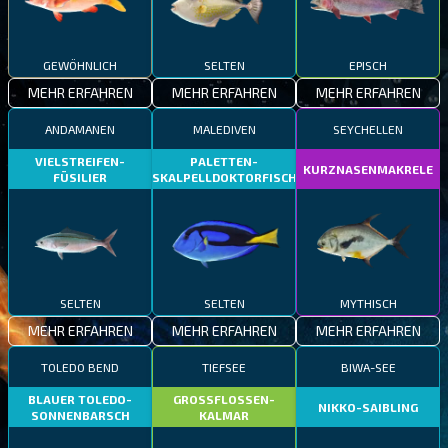
GEWÖHNLICH
SELTEN
EPISCH
MEHR ERFAHREN
MEHR ERFAHREN
MEHR ERFAHREN
ANDAMANEN
MALEDIVEN
SEYCHELLEN
VIELSTREIFEN-
PALETTEN-
KURZNASENMAKRELE
FÜSILIER
SKALPELLDOKTORFISCH
SELTEN
SELTEN
MYTHISCH
MEHR ERFAHREN
MEHR ERFAHREN
MEHR ERFAHREN
TOLEDO BEND
TIEFSEE
BIWA-SEE
BLAUER TOLEDO-
GROSSFLOSSEN-
NIKKO-SAIBLING
SONNENBARSCH
KALMAR