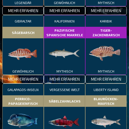
LEGENDÄR
GEWÖHNLICH
MYTHISCH
MEHR ERFAHREN
MEHR ERFAHREN
MEHR ERFAHREN
GIBRALTAR
KALIFORNIEN
KARIBIK
PAZIFISCHE
TIGER-
SÄGEBARSCH
SPANISCHE MAKRELE
ZACKENBARSCH
GEWÖHNLICH
MYTHISCH
MYTHISCH
MEHR ERFAHREN
MEHR ERFAHREN
MEHR ERFAHREN
GALAPAGOS-INSELN
VERGESSENE WELT
LIBERTY ISLAND
PERRICO-
BLAURÜCKEN-
SÄBELZAHNLACHS
PAPAGEIENFISCH
MAIFISCH