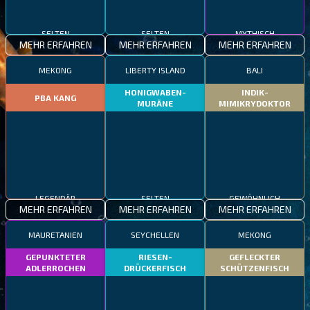
SELTEN
SELTEN
MYTHISCH
MEHR ERFAHREN
MEHR ERFAHREN
MEHR ERFAHREN
MEKONG
LIBERTY ISLAND
BALI
HONIGWABEN-
INDIK-
PBA KANG
MURÄNE
MIMIKRYDOKTOR
LEGENDÄR
SELTEN
GEWÖHNLICH
MEHR ERFAHREN
MEHR ERFAHREN
MEHR ERFAHREN
MAURETANIEN
SEYCHELLEN
MEKONG
GEPUNKTETER
RIESEN-
GEFLECKTER
ADLERROCHEN
DRÜCKERFISCH
SCHÜTZENFISCH