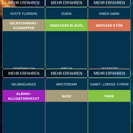
MEHR ERFAHREN
MEHR ERFAHREN
MEHR ERFAHREN
KÜSTE FLORIDAS
DUBAI
HAIDA GWAII
GELBSCHWANZ-
INDISCHER BLÄUEL
WEISSER STÖR
SCHNAPPER
GEWÖHNLICH
EPISCH
LEGENDÄR
MEHR ERFAHREN
MEHR ERFAHREN
MEHR ERFAHREN
NICARAGUASEE
AMSTERDAM
SANKT- LORENZ-STROM
ALBINO-
NASE
PARR
ALLIGATORHECHT