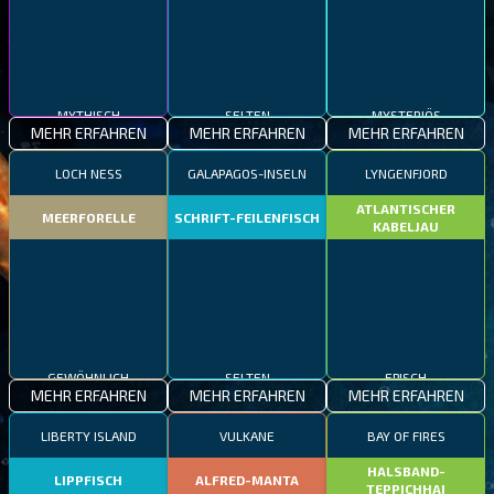
MYTHISCH
SELTEN
MYSTERIÖS
MEHR ERFAHREN
MEHR ERFAHREN
MEHR ERFAHREN
LOCH NESS
GALAPAGOS-INSELN
LYNGENFJORD
ATLANTISCHER
MEERFORELLE
SCHRIFT-FEILENFISCH
KABELJAU
GEWÖHNLICH
SELTEN
EPISCH
MEHR ERFAHREN
MEHR ERFAHREN
MEHR ERFAHREN
LIBERTY ISLAND
VULKANE
BAY OF FIRES
HALSBAND-
LIPPFISCH
ALFRED-MANTA
TEPPICHHAI