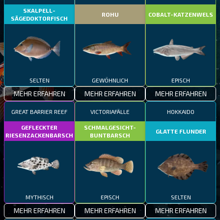
SKALPELL-
ROHU
COBALT-KATZENWELS
SÄGEDOKTORFISCH
SELTEN
GEWÖHNLICH
EPISCH
MEHR ERFAHREN
MEHR ERFAHREN
MEHR ERFAHREN
GREAT BARRIER REEF
VICTORIAFÄLLE
HOKKAIDO
GEFLECKTER
SCHMALGESICHT-
GLATTE FLUNDER
RIESENZACKENBARSCH
BUNTBARSCH
MYTHISCH
EPISCH
SELTEN
MEHR ERFAHREN
MEHR ERFAHREN
MEHR ERFAHREN