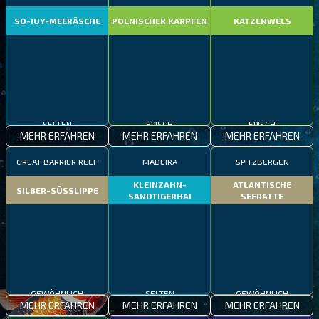
SO-IUY-MEERÄSCHE
POLNISCHER KARPFEN
KATZENWELS
SELTEN
EPISCH
EPISCH
MEHR ERFAHREN
MEHR ERFAHREN
MEHR ERFAHREN
GREAT BARRIER REEF
MADEIRA
SPITZBERGEN
KLEINZAHN-
ATLANTISCHE
SILBER-SÜSSLIPPE
SANDTIGERHAI
SEERATTE
GEWÖHNLICH
SELTEN
GEWÖHNLICH
MEHR ERFAHREN
MEHR ERFAHREN
MEHR ERFAHREN