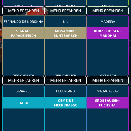
MYTHISCH
GEWÖHNLICH
EPISCH
MEHR ERFAHREN
MEHR ERFAHREN
MEHR ERFAHREN
FERNANDO DE NORONHA
NIL
MADEIRA
SIGNAL-
MOSAMBIK-
KURZFLOSSEN-
PAPAGEIFISCH
BUNTBARSCH
MAKOHAI
GEWÖHNLICH
GEWÖHNLICH
MYTHISCH
MEHR ERFAHREN
MEHR ERFAHREN
MEHR ERFAHREN
BIWA-SEE
FEUERLAND
MADAGASKAR
GEMEINE
GROSSAUGEN-
HASU
MEERBRASSE
FUCHSHAI