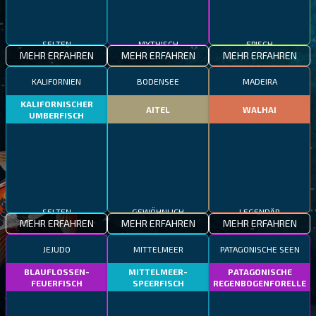
SELTEN
MYTHISCH
EPISCH
MEHR ERFAHREN
MEHR ERFAHREN
MEHR ERFAHREN
KALIFORNIEN
BODENSEE
MADEIRA
KALIFORNISCHER
AITEL
WALHAI
UMBERFISCH
SELTEN
GEWÖHNLICH
LEGENDÄR
MEHR ERFAHREN
MEHR ERFAHREN
MEHR ERFAHREN
JEJUDO
MITTELMEER
PATAGONISCHE SEEN
BLAUFLOSSEN-
MITTELMEER-
PATAGONISCHE
FEUERFISCH
SPEERFISCH
REGENBOGENFORELLE