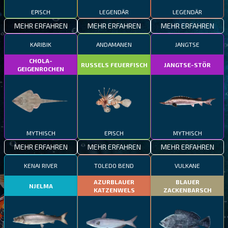
EPISCH
LEGENDÄR
LEGENDÄR
MEHR ERFAHREN
MEHR ERFAHREN
MEHR ERFAHREN
KARIBIK
ANDAMANEN
JANGTSE
CHOLA-
RUSSELS FEUERFISCH
JANGTSE-STÖR
GEIGENROCHEN
MYTHISCH
EPISCH
MYTHISCH
MEHR ERFAHREN
MEHR ERFAHREN
MEHR ERFAHREN
KENAI RIVER
TOLEDO BEND
VULKANE
AZURBLAUER
BLAUER
NJELMA
KATZENWELS
ZACKENBARSCH