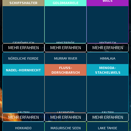
WELS
SCHIFFSHALTER
GOLDMAKRELE
GEWÖHNLICH
MYSTERIÖS
MYTHISCH
MEHR ERFAHREN
MEHR ERFAHREN
MEHR ERFAHREN
NÖRDLICHE FJORDE
MURRAY RIVER
HIMALAJA
FLUSS-
MENODA-
NADEL-HORNHECHT
DORSCHBARSCH
STACHELWELS
SELTEN
LEGENDÄR
SELTEN
MEHR ERFAHREN
MEHR ERFAHREN
MEHR ERFAHREN
HOKKAIDO
MASURISCHE SEEN
LAKE TAHOE