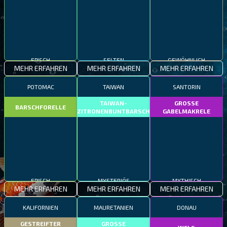
EPISCH
SELTEN
GEWÖHNLICH
MEHR ERFAHREN
MEHR ERFAHREN
MEHR ERFAHREN
POTOMAC
TAIWAN
SANTORIN
TAIWAN-
GROSSE
BARSCHFORELLE
ZITRONENBUNTBARSCH
GABELMAKRELE
EPISCH
MYSTERIÖS
MYTHISCH
MEHR ERFAHREN
MEHR ERFAHREN
MEHR ERFAHREN
KALIFORNIEN
MAURETANIEN
DONAU
GESTREIFTER
GROSSE