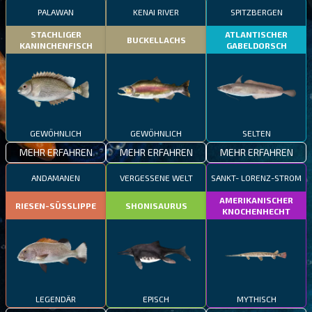
PALAWAN
KENAI RIVER
SPITZBERGEN
STACHLIGER
ATLANTISCHER
BUCKELLACHS
KANINCHENFISCH
GABELDORSCH
GEWÖHNLICH
GEWÖHNLICH
SELTEN
MEHR ERFAHREN
MEHR ERFAHREN
MEHR ERFAHREN
ANDAMANEN
VERGESSENE WELT
SANKT- LORENZ-STROM
AMERIKANISCHER
RIESEN-SÜSSLIPPE
SHONISAURUS
KNOCHENHECHT
LEGENDÄR
EPISCH
MYTHISCH