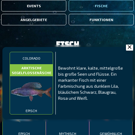
EVENTS
FISCHE
ANGELGEBIETE
FUNKTIONEN
Fisch
COLORADO
FILTER
Bewohnt klare, kalte, mittelgroße
ARKTISCHE
SEGELFLOSSENÄSCHE
bis große Seen und Flüsse. Ein
markanter Fisch mit einer
MALAWI
NÖRDLICHE FJORDE
GALAPAGOS-INSELN
Farbmischung aus dunklem Lila,
GESTRECKTER
MEXIKANISCHER
bläulichem Schwarz, Blaugrau,
ATLANTISCHER LENG
SCHABEMUND-
SCHWEINSLIPPFISCH
Rosa und Weiß.
BUNTBARSCH
EPISCH
EPISCH
MYTHISCH
GEWÖHNLICH