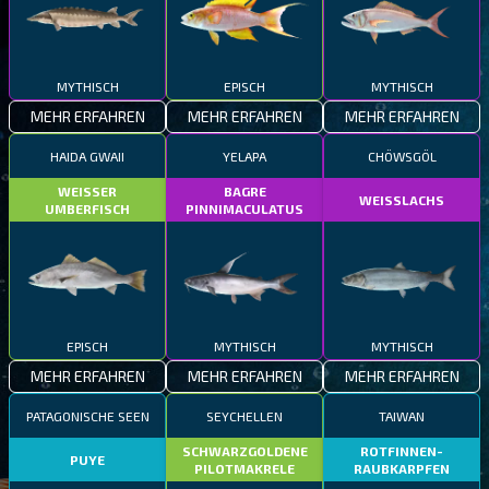
MYTHISCH
EPISCH
MYTHISCH
MEHR ERFAHREN
MEHR ERFAHREN
MEHR ERFAHREN
HAIDA GWAII
YELAPA
CHÖWSGÖL
WEISSER
BAGRE
WEISSLACHS
UMBERFISCH
PINNIMACULATUS
EPISCH
MYTHISCH
MYTHISCH
MEHR ERFAHREN
MEHR ERFAHREN
MEHR ERFAHREN
PATAGONISCHE SEEN
SEYCHELLEN
TAIWAN
SCHWARZGOLDENE
ROTFINNEN-
PUYE
PILOTMAKRELE
RAUBKARPFEN