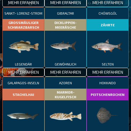
MEHR ERFAHREN
MEHR ERFAHREN
MEHR ERFAHREN
SANKT- LORENZ-STROM
GIBRALTAR
CHÖWSGÖL
GROSSMÄULIGER
DICKLIPPEN-
ZÄHRTE
SCHWARZBARSCH
MEERÄSCHE
LEGENDÄR
GEWÖHNLICH
SELTEN
MEHR ERFAHREN
MEHR ERFAHREN
MEHR ERFAHREN
GALAPAGOS-INSELN
AZOREN
HOKKAIDO
MARMOR-
STACHELHAI
PEITSCHENROCHEN
KUGELFISCH