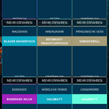
MYTHISCH
SELTEN
GEWÖHNLICH
MEHR ERFAHREN
MEHR ERFAHREN
MEHR ERFAHREN
MALEDIVEN
MADAGASKAR
PATAGONISCHE SEEN
ROTBRUST-
BLAUER KAISERFISCH
SEBRAFORELL
PRACHTLIPPFISCH
SELTEN
GEWÖHNLICH
GEWÖHNLICH
MEHR ERFAHREN
MEHR ERFAHREN
MEHR ERFAHREN
BODENSEE
NÖRDLICHE FJORDE
LYNGENFJORD
BODENSEE-KILCH
GOLDBUTT
HAARBUTT