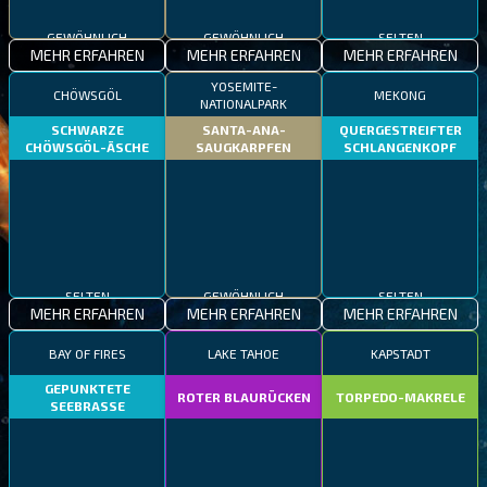
GEWÖHNLICH
GEWÖHNLICH
SELTEN
MEHR ERFAHREN
MEHR ERFAHREN
MEHR ERFAHREN
YOSEMITE-
CHÖWSGÖL
MEKONG
NATIONALPARK
SCHWARZE
SANTA-ANA-
QUERGESTREIFTER
CHÖWSGÖL-ÄSCHE
SAUGKARPFEN
SCHLANGENKOPF
SELTEN
GEWÖHNLICH
SELTEN
MEHR ERFAHREN
MEHR ERFAHREN
MEHR ERFAHREN
BAY OF FIRES
LAKE TAHOE
KAPSTADT
GEPUNKTETE
ROTER BLAURÜCKEN
TORPEDO-MAKRELE
SEEBRASSE