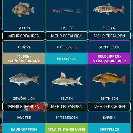
SELTEN
EPISCH
SELTEN
MEHR ERFAHREN
MEHR ERFAHREN
MEHR ERFAHREN
TAIWAN
TITICACASEE
SEYCHELLEN
FELSEN-
GELBLIPPEN-
FETTWELS
FAHNENSCHWANZ
STRASSENKEHRER
GEWÖHNLICH
SELTEN
MYTHISCH
MEHR ERFAHREN
MEHR ERFAHREN
MEHR ERFAHREN
JANGTSE
SPITZBERGEN
KARIBIK
RAUBKARPFEN
ATLANTISCHER LUMB
BARTFISCH