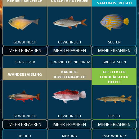
KEHRER-BEILFISCH
UNECHTE ROTFEDER
SAMTKAISERFISCH
GEWÖHNLICH
GEWÖHNLICH
SELTEN
MEHR ERFAHREN
MEHR ERFAHREN
MEHR ERFAHREN
KENAI RIVER
FERNANDO DE NORONHA
GROSSE SEEN
KARIBIK-
GEFLECKTER
WANDERSAIBLING
JUWELENBARSCH
EUROPÄISCHER
HECHT
GEWÖHNLICH
GEWÖHNLICH
EPISCH
MEHR ERFAHREN
MEHR ERFAHREN
MEHR ERFAHREN
JEJUDO
MEKONG
LAKE WHITNEY