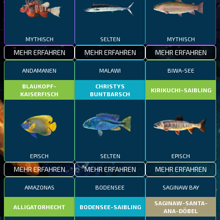
MYTHISCH
SELTEN
MYTHISCH
MEHR ERFAHREN
MEHR ERFAHREN
MEHR ERFAHREN
ANDAMANEN
MALAWI
BIWA-SEE
BLAUKOPF-
CHRISTYS
KIRIKUCHI-SAIBLING
KAISERFISCH
BUNTBARSCH
EPISCH
SELTEN
EPISCH
MEHR ERFAHREN
MEHR ERFAHREN
MEHR ERFAHREN
AMAZONAS
BODENSEE
SAGINAW BAY
SAGINAW-SANTA-
ALLIGATORHECHT
BODENSEE-SAIBLING
ANA-DÖBEL