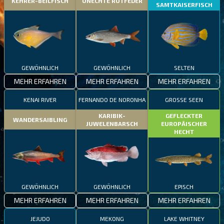
KEHRER-BEILFISCH
UNECHTE ROTFEDER
SAMTKAISERFISCH
GEWÖHNLICH
GEWÖHNLICH
SELTEN
MEHR ERFAHREN
MEHR ERFAHREN
MEHR ERFAHREN
KENAI RIVER
FERNANDO DE NORONHA
GROSSE SEEN
KARIBIK-
GEFLECKTER
WANDERSAIBLING
JUWELENBARSCH
EUROPÄISCHER
HECHT
GEWÖHNLICH
GEWÖHNLICH
EPISCH
MEHR ERFAHREN
MEHR ERFAHREN
MEHR ERFAHREN
JEJUDO
MEKONG
LAKE WHITNEY