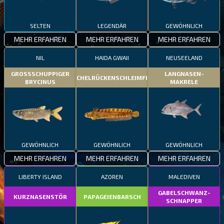
SELTEN
LEGENDÄR
GEWÖHNLICH
MEHR ERFAHREN
MEHR ERFAHREN
MEHR ERFAHREN
NIL
HAIDA GWAII
NEUSEELAND
GROSSSCHUPPIGER
LANGNASEN-
STACHELRÜCKENSCHLEIMFISCH
BRYCINUS
MAKRELE
GEWÖHNLICH
GEWÖHNLICH
GEWÖHNLICH
MEHR ERFAHREN
MEHR ERFAHREN
MEHR ERFAHREN
LIBERTY ISLAND
AZOREN
MALEDIVEN
GABELSCHWANZ-
KURZNASENSTÖR
PAPAGEIENBARSCH
SCHNAPPER