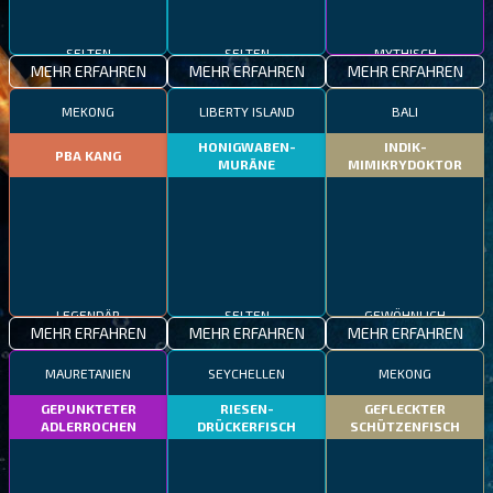
SELTEN
SELTEN
MYTHISCH
MEHR ERFAHREN
MEHR ERFAHREN
MEHR ERFAHREN
MEKONG
LIBERTY ISLAND
BALI
HONIGWABEN-
INDIK-
PBA KANG
MURÄNE
MIMIKRYDOKTOR
LEGENDÄR
SELTEN
GEWÖHNLICH
MEHR ERFAHREN
MEHR ERFAHREN
MEHR ERFAHREN
MAURETANIEN
SEYCHELLEN
MEKONG
GEPUNKTETER
RIESEN-
GEFLECKTER
ADLERROCHEN
DRÜCKERFISCH
SCHÜTZENFISCH