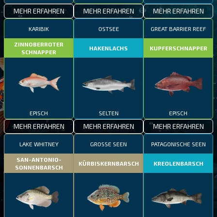
MEHR ERFAHREN
MEHR ERFAHREN
MEHR ERFAHREN
KARIBIK
OSTSEE
GREAT BARRIER REEF
ZINNOBERROTER
HAKENLACHS
KUPFERSCHNAPPER
SCHNAPPER
EPISCH
SELTEN
EPISCH
MEHR ERFAHREN
MEHR ERFAHREN
MEHR ERFAHREN
LAKE WHITNEY
GROSSE SEEN
PATAGONISCHE SEEN
SAN-ANTONIO-
KÜRBISKERNBARSCH
KREOLENBARSCH
SONNENBARSCH