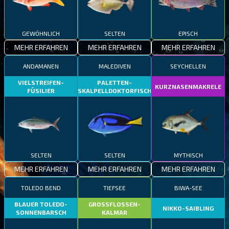
GEWÖHNLICH
SELTEN
EPISCH
MEHR ERFAHREN
MEHR ERFAHREN
MEHR ERFAHREN
ANDAMANEN
MALEDIVEN
SEYCHELLEN
VIELSTREIFEN-
PALETTEN-
KURZNASENMAKRELE
FÜSILIER
SKALPELLDOKTORFISCH
SELTEN
SELTEN
MYTHISCH
MEHR ERFAHREN
MEHR ERFAHREN
MEHR ERFAHREN
TOLEDO BEND
TIEFSEE
BIWA-SEE
BLAUER TOLEDO-
GROSSFLOSSEN-
NIKKO-SAIBLING
SONNENBARSCH
KALMAR