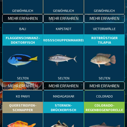
GEWÖHNLICH
GEWÖHNLICH
GEWÖHNLICH
MEHR ERFAHREN
MEHR ERFAHREN
MEHR ERFAHREN
BALI
KAPSTADT
VICTORIAFÄLLE
FLAGGENSCHWANZ-
ROTBRÜSTIGER
GROSSSCHUPPENMAKRELE
DOKTORFISCH
TILAPIA
SELTEN
SELTEN
SELTEN
MEHR ERFAHREN
MEHR ERFAHREN
MEHR ERFAHREN
KO PANYI
MADAGASKAR
COLORADO
QUERSTREIFEN-
STERNEN-
COLORADO-
SCHNAPPER
DRÜCKERFISCH
REGENBOGENFORELLE