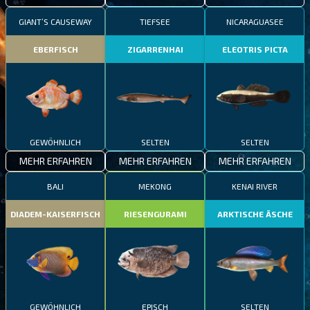
GIANT’S CAUSEWAY
TIEFSEE
NICARAGUASEE
EBERFISCH
ZIGARRENHAI
ELEOTRIS PICTA
GEWÖHNLICH
SELTEN
SELTEN
MEHR ERFAHREN
MEHR ERFAHREN
MEHR ERFAHREN
BALI
MEKONG
KENAI RIVER
DIADEM-KAISERFISCH
RIESENGURAMI
ARKTISCHE ÄSCHE
GEWÖHNLICH
EPISCH
SELTEN