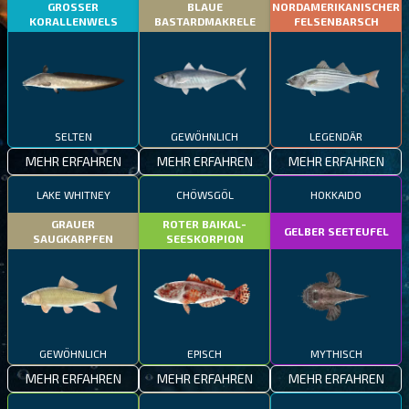
GROSSER
BLAUE
NORDAMERIKANISCHER
KORALLENWELS
BASTARDMAKRELE
FELSENBARSCH
SELTEN
GEWÖHNLICH
LEGENDÄR
MEHR ERFAHREN
MEHR ERFAHREN
MEHR ERFAHREN
LAKE WHITNEY
CHÖWSGÖL
HOKKAIDO
GRAUER
ROTER BAIKAL-
GELBER SEETEUFEL
SAUGKARPFEN
SEESKORPION
GEWÖHNLICH
EPISCH
MYTHISCH
MEHR ERFAHREN
MEHR ERFAHREN
MEHR ERFAHREN