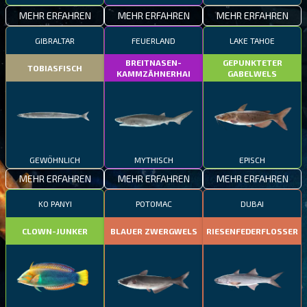
MEHR ERFAHREN
MEHR ERFAHREN
MEHR ERFAHREN
GIBRALTAR
FEUERLAND
LAKE TAHOE
BREITNASEN-
GEPUNKTETER
TOBIASFISCH
KAMMZÄHNERHAI
GABELWELS
GEWÖHNLICH
MYTHISCH
EPISCH
MEHR ERFAHREN
MEHR ERFAHREN
MEHR ERFAHREN
KO PANYI
POTOMAC
DUBAI
CLOWN-JUNKER
BLAUER ZWERGWELS
RIESENFEDERFLOSSER