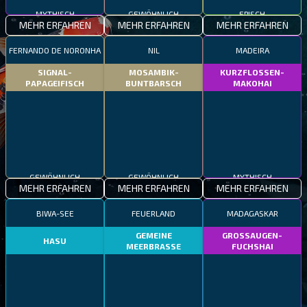
MYTHISCH
GEWÖHNLICH
EPISCH
MEHR ERFAHREN
MEHR ERFAHREN
MEHR ERFAHREN
FERNANDO DE NORONHA
NIL
MADEIRA
SIGNAL-
MOSAMBIK-
KURZFLOSSEN-
PAPAGEIFISCH
BUNTBARSCH
MAKOHAI
GEWÖHNLICH
GEWÖHNLICH
MYTHISCH
MEHR ERFAHREN
MEHR ERFAHREN
MEHR ERFAHREN
BIWA-SEE
FEUERLAND
MADAGASKAR
GEMEINE
GROSSAUGEN-
HASU
MEERBRASSE
FUCHSHAI