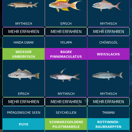
MYTHISCH
EPISCH
MYTHISCH
MEHR ERFAHREN
MEHR ERFAHREN
MEHR ERFAHREN
HAIDA GWAII
YELAPA
CHÖWSGÖL
WEISSER
BAGRE
WEISSLACHS
UMBERFISCH
PINNIMACULATUS
EPISCH
MYTHISCH
MYTHISCH
MEHR ERFAHREN
MEHR ERFAHREN
MEHR ERFAHREN
PATAGONISCHE SEEN
SEYCHELLEN
TAIWAN
SCHWARZGOLDENE
ROTFINNEN-
PUYE
PILOTMAKRELE
RAUBKARPFEN