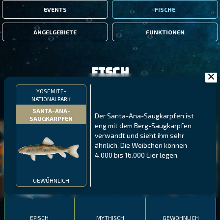
EVENTS
FISCHE
ANGELGEBIETE
FUNKTIONEN
Fisch
YOSEMITE-
NATIONALPARK
FILTER
SANTA-ANA-
Der Santa-Ana-Saugkarpfen ist
SAUGKARPFEN
eng mit dem Berg-Saugkarpfen
MALAWI
NÖRDLICHE FJORDE
GALAPAGOS-INSELN
verwandt und sieht ihm sehr
ähnlich. Die Weibchen können
GESTRECKTER
MEXIKANISCHER
ATLANTISCHER LENG
4.000 bis 16.000 Eier legen.
SCHABEMUND-
SCHWEINSLIPPFISCH
BUNTBARSCH
GEWÖHNLICH
EPISCH
MYTHISCH
GEWÖHNLICH