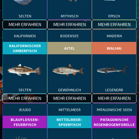
SELTEN
MYTHISCH
EPISCH
MEHR ERFAHREN
MEHR ERFAHREN
MEHR ERFAHREN
KALIFORNIEN
BODENSEE
MADEIRA
KALIFORNISCHER
AITEL
WALHAI
UMBERFISCH
SELTEN
GEWÖHNLICH
LEGENDÄR
MEHR ERFAHREN
MEHR ERFAHREN
MEHR ERFAHREN
JEJUDO
MITTELMEER
PATAGONISCHE SEEN
BLAUFLOSSEN-
MITTELMEER-
PATAGONISCHE
FEUERFISCH
SPEERFISCH
REGENBOGENFORELLE