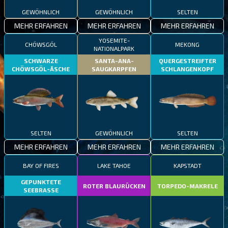
GEWÖHNLICH
GEWÖHNLICH
SELTEN
MEHR ERFAHREN
MEHR ERFAHREN
MEHR ERFAHREN
YOSEMITE-
CHÖWSGÖL
MEKONG
NATIONALPARK
SCHWARZE
SANTA-ANA-
QUERGESTREIFTER
CHÖWSGÖL-ÄSCHE
SAUGKARPFEN
SCHLANGENKOPF
SELTEN
GEWÖHNLICH
SELTEN
MEHR ERFAHREN
MEHR ERFAHREN
MEHR ERFAHREN
BAY OF FIRES
LAKE TAHOE
KAPSTADT
GEPUNKTETE
ROTER BLAURÜCKEN
TORPEDO-MAKRELE
SEEBRASSE