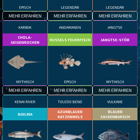
EPISCH
LEGENDÄR
LEGENDÄR
MEHR ERFAHREN
MEHR ERFAHREN
MEHR ERFAHREN
KARIBIK
ANDAMANEN
JANGTSE
CHOLA-
RUSSELS FEUERFISCH
JANGTSE-STÖR
GEIGENROCHEN
MYTHISCH
EPISCH
MYTHISCH
MEHR ERFAHREN
MEHR ERFAHREN
MEHR ERFAHREN
KENAI RIVER
TOLEDO BEND
VULKANE
AZURBLAUER
BLAUER
NJELMA
KATZENWELS
ZACKENBARSCH