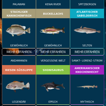
PALAWAN
KENAI RIVER
SPITZBERGEN
STACHLIGER
ATLANTISCHER
BUCKELLACHS
KANINCHENFISCH
GABELDORSCH
GEWÖHNLICH
GEWÖHNLICH
SELTEN
MEHR ERFAHREN
MEHR ERFAHREN
MEHR ERFAHREN
ANDAMANEN
VERGESSENE WELT
SANKT- LORENZ-STROM
AMERIKANISCHER
RIESEN-SÜSSLIPPE
SHONISAURUS
KNOCHENHECHT
LEGENDÄR
EPISCH
MYTHISCH