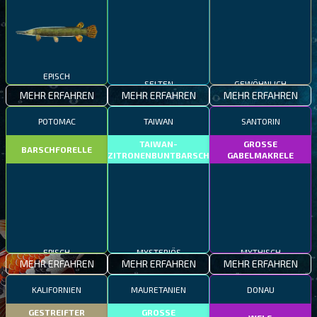
EPISCH
SELTEN
GEWÖHNLICH
MEHR ERFAHREN
MEHR ERFAHREN
MEHR ERFAHREN
POTOMAC
TAIWAN
SANTORIN
TAIWAN-
GROSSE
BARSCHFORELLE
ZITRONENBUNTBARSCH
GABELMAKRELE
EPISCH
MYSTERIÖS
MYTHISCH
MEHR ERFAHREN
MEHR ERFAHREN
MEHR ERFAHREN
KALIFORNIEN
MAURETANIEN
DONAU
GESTREIFTER
GROSSE