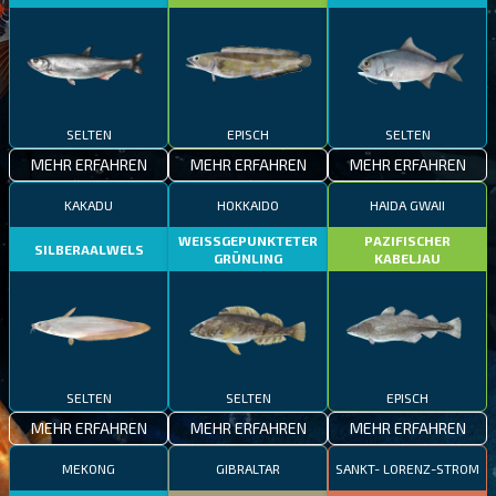
SELTEN
EPISCH
SELTEN
MEHR ERFAHREN
MEHR ERFAHREN
MEHR ERFAHREN
KAKADU
HOKKAIDO
HAIDA GWAII
WEISSGEPUNKTETER
PAZIFISCHER
SILBERAALWELS
GRÜNLING
KABELJAU
SELTEN
SELTEN
EPISCH
MEHR ERFAHREN
MEHR ERFAHREN
MEHR ERFAHREN
MEKONG
GIBRALTAR
SANKT- LORENZ-STROM