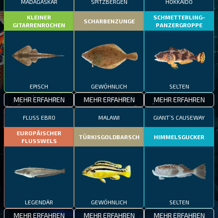
MADAGASKAR
SPITZBERGEN
HOKKAIDO
KLEINER
SCHMETTERLING-
SCHARBENZUNGE
GITARRENROCHEN
PANZERGROPPE
EPISCH
GEWÖHNLICH
SELTEN
MEHR ERFAHREN
MEHR ERFAHREN
MEHR ERFAHREN
FLUSS EBRO
MALAWI
GIANT’S CAUSEWAY
EUROPÄISCHER
TÜRKISGOLDBARSCH
HIMMELSGUCKER
FLUSSWELS
LEGENDÄR
GEWÖHNLICH
SELTEN
MEHR ERFAHREN
MEHR ERFAHREN
MEHR ERFAHREN