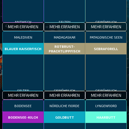
MYTHISCH
SELTEN
GEWÖHNLICH
MEHR ERFAHREN
MEHR ERFAHREN
MEHR ERFAHREN
MALEDIVEN
MADAGASKAR
PATAGONISCHE SEEN
ROTBRUST-
BLAUER KAISERFISCH
SEBRAFORELL
PRACHTLIPPFISCH
SELTEN
GEWÖHNLICH
GEWÖHNLICH
MEHR ERFAHREN
MEHR ERFAHREN
MEHR ERFAHREN
BODENSEE
NÖRDLICHE FJORDE
LYNGENFJORD
BODENSEE-KILCH
GOLDBUTT
HAARBUTT