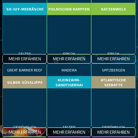
SO-IUY-MEERÄSCHE
POLNISCHER KARPFEN
KATZENWELS
SELTEN
EPISCH
EPISCH
MEHR ERFAHREN
MEHR ERFAHREN
MEHR ERFAHREN
GREAT BARRIER REEF
MADEIRA
SPITZBERGEN
KLEINZAHN-
ATLANTISCHE
SILBER-SÜSSLIPPE
SANDTIGERHAI
SEERATTE
GEWÖHNLICH
SELTEN
GEWÖHNLICH
MEHR ERFAHREN
MEHR ERFAHREN
MEHR ERFAHREN