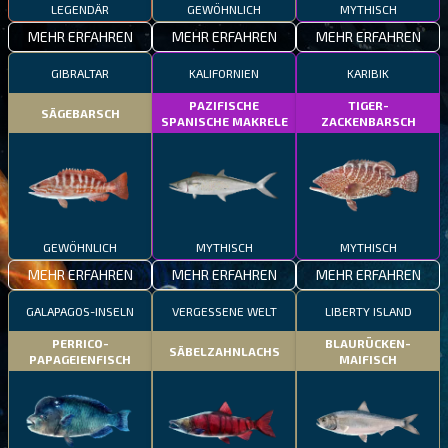
LEGENDÄR
GEWÖHNLICH
MYTHISCH
MEHR ERFAHREN
MEHR ERFAHREN
MEHR ERFAHREN
GIBRALTAR
KALIFORNIEN
KARIBIK
PAZIFISCHE
TIGER-
SÄGEBARSCH
SPANISCHE MAKRELE
ZACKENBARSCH
GEWÖHNLICH
MYTHISCH
MYTHISCH
MEHR ERFAHREN
MEHR ERFAHREN
MEHR ERFAHREN
GALAPAGOS-INSELN
VERGESSENE WELT
LIBERTY ISLAND
PERRICO-
BLAURÜCKEN-
SÄBELZAHNLACHS
PAPAGEIENFISCH
MAIFISCH