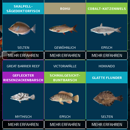
SKALPELL-
ROHU
COBALT-KATZENWELS
SÄGEDOKTORFISCH
SELTEN
GEWÖHNLICH
EPISCH
MEHR ERFAHREN
MEHR ERFAHREN
MEHR ERFAHREN
GREAT BARRIER REEF
VICTORIAFÄLLE
HOKKAIDO
GEFLECKTER
SCHMALGESICHT-
GLATTE FLUNDER
RIESENZACKENBARSCH
BUNTBARSCH
MYTHISCH
EPISCH
SELTEN
MEHR ERFAHREN
MEHR ERFAHREN
MEHR ERFAHREN