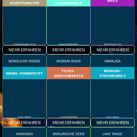
WELS
SCHIFFSHALTER
GOLDMAKRELE
GEWÖHNLICH
MYSTERIÖS
MYTHISCH
MEHR ERFAHREN
MEHR ERFAHREN
MEHR ERFAHREN
NÖRDLICHE FJORDE
MURRAY RIVER
HIMALAJA
FLUSS-
MENODA-
NADEL-HORNHECHT
DORSCHBARSCH
STACHELWELS
SELTEN
LEGENDÄR
SELTEN
MEHR ERFAHREN
MEHR ERFAHREN
MEHR ERFAHREN
HOKKAIDO
MASURISCHE SEEN
LAKE TAHOE