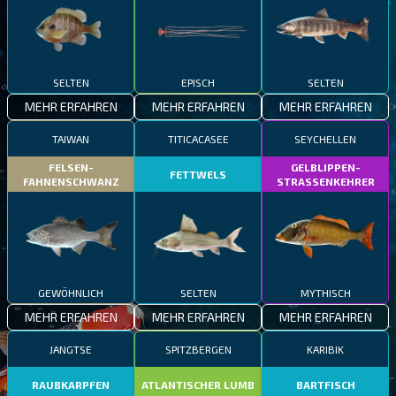
SELTEN
EPISCH
SELTEN
MEHR ERFAHREN
MEHR ERFAHREN
MEHR ERFAHREN
TAIWAN
TITICACASEE
SEYCHELLEN
FELSEN-
GELBLIPPEN-
FETTWELS
FAHNENSCHWANZ
STRASSENKEHRER
GEWÖHNLICH
SELTEN
MYTHISCH
MEHR ERFAHREN
MEHR ERFAHREN
MEHR ERFAHREN
JANGTSE
SPITZBERGEN
KARIBIK
RAUBKARPFEN
ATLANTISCHER LUMB
BARTFISCH