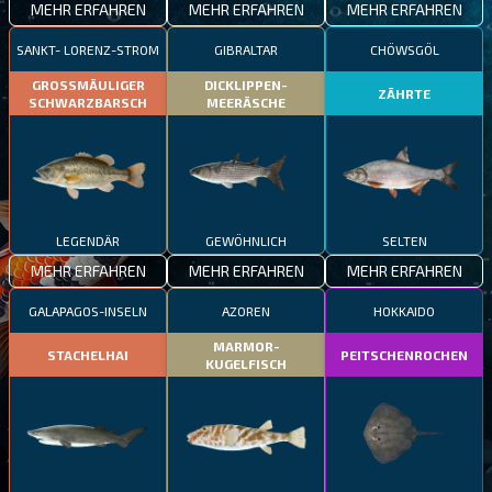
MEHR ERFAHREN
MEHR ERFAHREN
MEHR ERFAHREN
SANKT- LORENZ-STROM
GIBRALTAR
CHÖWSGÖL
GROSSMÄULIGER
DICKLIPPEN-
ZÄHRTE
SCHWARZBARSCH
MEERÄSCHE
LEGENDÄR
GEWÖHNLICH
SELTEN
MEHR ERFAHREN
MEHR ERFAHREN
MEHR ERFAHREN
GALAPAGOS-INSELN
AZOREN
HOKKAIDO
MARMOR-
STACHELHAI
PEITSCHENROCHEN
KUGELFISCH