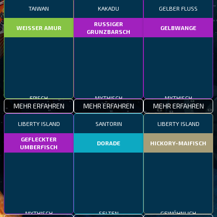
TAIWAN
KAKADU
GELBER FLUSS
RUSSIGER
WEISSER AMUR
GELBWANGE
GRUNZBARSCH
EPISCH
MYTHISCH
MYTHISCH
MEHR ERFAHREN
MEHR ERFAHREN
MEHR ERFAHREN
LIBERTY ISLAND
SANTORIN
LIBERTY ISLAND
GEFLECKTER
DORADE
HICKORY-MAIFISCH
UMBERFISCH
MYTHISCH
SELTEN
GEWÖHNLICH