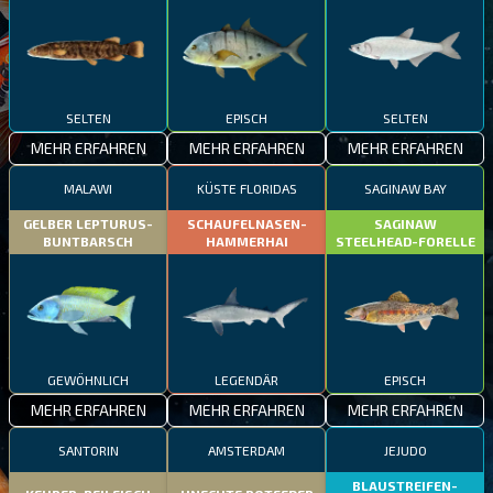
SELTEN
EPISCH
SELTEN
MEHR ERFAHREN
MEHR ERFAHREN
MEHR ERFAHREN
MALAWI
KÜSTE FLORIDAS
SAGINAW BAY
GELBER LEPTURUS-
SCHAUFELNASEN-
SAGINAW
BUNTBARSCH
HAMMERHAI
STEELHEAD-FORELLE
GEWÖHNLICH
LEGENDÄR
EPISCH
MEHR ERFAHREN
MEHR ERFAHREN
MEHR ERFAHREN
SANTORIN
AMSTERDAM
JEJUDO
BLAUSTREIFEN-