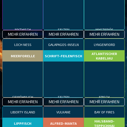
MYTHISCH
SELTEN
MYSTERIÖS
MEHR ERFAHREN
MEHR ERFAHREN
MEHR ERFAHREN
LOCH NESS
GALAPAGOS-INSELN
LYNGENFJORD
ATLANTISCHER
MEERFORELLE
SCHRIFT-FEILENFISCH
KABELJAU
GEWÖHNLICH
SELTEN
EPISCH
MEHR ERFAHREN
MEHR ERFAHREN
MEHR ERFAHREN
LIBERTY ISLAND
VULKANE
BAY OF FIRES
HALSBAND-
LIPPFISCH
ALFRED-MANTA
TEPPICHHAI