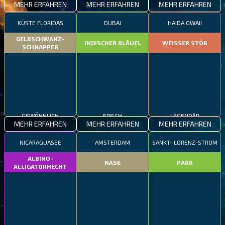
MEHR ERFAHREN
MEHR ERFAHREN
MEHR ERFAHREN
KÜSTE FLORIDAS
DUBAI
HAIDA GWAII
GELBSCHWANZ-
INDISCHER BLÄUEL
WEISSER STÖR
SCHNAPPER
GEWÖHNLICH
EPISCH
LEGENDÄR
MEHR ERFAHREN
MEHR ERFAHREN
MEHR ERFAHREN
NICARAGUASEE
AMSTERDAM
SANKT- LORENZ-STROM
ALBINO-
NASE
PARR
ALLIGATORHECHT