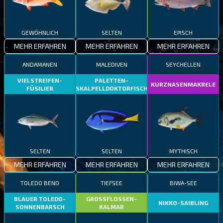
GEWÖHNLICH
SELTEN
EPISCH
MEHR ERFAHREN
MEHR ERFAHREN
MEHR ERFAHREN
ANDAMANEN
MALEDIVEN
SEYCHELLEN
VIELSTREIFEN-
PALETTEN-
KURZNASENMAKRELE
FÜSILIER
SKALPELLDOKTORFISCH
SELTEN
SELTEN
MYTHISCH
MEHR ERFAHREN
MEHR ERFAHREN
MEHR ERFAHREN
TOLEDO BEND
TIEFSEE
BIWA-SEE
BLAUER TOLEDO-
GROSSFLOSSEN-
NIKKO-SAIBLING
SONNENBARSCH
KALMAR