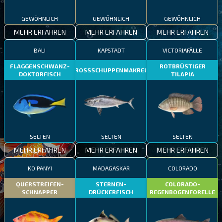
GEWÖHNLICH
GEWÖHNLICH
GEWÖHNLICH
MEHR ERFAHREN
MEHR ERFAHREN
MEHR ERFAHREN
BALI
KAPSTADT
VICTORIAFÄLLE
FLAGGENSCHWANZ-
ROTBRÜSTIGER
GROSSSCHUPPENMAKRELE
DOKTORFISCH
TILAPIA
SELTEN
SELTEN
SELTEN
MEHR ERFAHREN
MEHR ERFAHREN
MEHR ERFAHREN
KO PANYI
MADAGASKAR
COLORADO
QUERSTREIFEN-
STERNEN-
COLORADO-
SCHNAPPER
DRÜCKERFISCH
REGENBOGENFORELLE