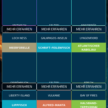
MYTHISCH
SELTEN
MYSTERIÖS
MEHR ERFAHREN
MEHR ERFAHREN
MEHR ERFAHREN
LOCH NESS
GALAPAGOS-INSELN
LYNGENFJORD
ATLANTISCHER
MEERFORELLE
SCHRIFT-FEILENFISCH
KABELJAU
GEWÖHNLICH
SELTEN
EPISCH
MEHR ERFAHREN
MEHR ERFAHREN
MEHR ERFAHREN
LIBERTY ISLAND
VULKANE
BAY OF FIRES
HALSBAND-
LIPPFISCH
ALFRED-MANTA
TEPPICHHAI