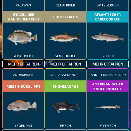
PALAWAN
KENAI RIVER
SPITZBERGEN
STACHLIGER
ATLANTISCHER
BUCKELLACHS
KANINCHENFISCH
GABELDORSCH
GEWÖHNLICH
GEWÖHNLICH
SELTEN
MEHR ERFAHREN
MEHR ERFAHREN
MEHR ERFAHREN
ANDAMANEN
VERGESSENE WELT
SANKT- LORENZ-STROM
AMERIKANISCHER
RIESEN-SÜSSLIPPE
SHONISAURUS
KNOCHENHECHT
LEGENDÄR
EPISCH
MYTHISCH