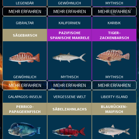
LEGENDÄR
GEWÖHNLICH
MYTHISCH
MEHR ERFAHREN
MEHR ERFAHREN
MEHR ERFAHREN
GIBRALTAR
KALIFORNIEN
KARIBIK
PAZIFISCHE
TIGER-
SÄGEBARSCH
SPANISCHE MAKRELE
ZACKENBARSCH
GEWÖHNLICH
MYTHISCH
MYTHISCH
MEHR ERFAHREN
MEHR ERFAHREN
MEHR ERFAHREN
GALAPAGOS-INSELN
VERGESSENE WELT
LIBERTY ISLAND
PERRICO-
BLAURÜCKEN-
SÄBELZAHNLACHS
PAPAGEIENFISCH
MAIFISCH