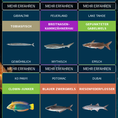
MEHR ERFAHREN
MEHR ERFAHREN
MEHR ERFAHREN
GIBRALTAR
FEUERLAND
LAKE TAHOE
BREITNASEN-
GEPUNKTETER
TOBIASFISCH
KAMMZÄHNERHAI
GABELWELS
GEWÖHNLICH
MYTHISCH
EPISCH
MEHR ERFAHREN
MEHR ERFAHREN
MEHR ERFAHREN
KO PANYI
POTOMAC
DUBAI
CLOWN-JUNKER
BLAUER ZWERGWELS
RIESENFEDERFLOSSER