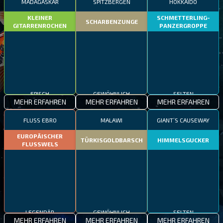
MADAGASKAR
SPITZBERGEN
HOKKAIDO
KLEINER
SCHMETTERLING-
SCHARBENZUNGE
GITARRENROCHEN
PANZERGROPPE
EPISCH
GEWÖHNLICH
SELTEN
MEHR ERFAHREN
MEHR ERFAHREN
MEHR ERFAHREN
FLUSS EBRO
MALAWI
GIANT’S CAUSEWAY
EUROPÄISCHER
TÜRKISGOLDBARSCH
HIMMELSGUCKER
FLUSSWELS
LEGENDÄR
GEWÖHNLICH
SELTEN
MEHR ERFAHREN
MEHR ERFAHREN
MEHR ERFAHREN