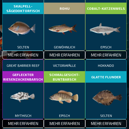
SKALPELL-
ROHU
COBALT-KATZENWELS
SÄGEDOKTORFISCH
SELTEN
GEWÖHNLICH
EPISCH
MEHR ERFAHREN
MEHR ERFAHREN
MEHR ERFAHREN
GREAT BARRIER REEF
VICTORIAFÄLLE
HOKKAIDO
GEFLECKTER
SCHMALGESICHT-
GLATTE FLUNDER
RIESENZACKENBARSCH
BUNTBARSCH
MYTHISCH
EPISCH
SELTEN
MEHR ERFAHREN
MEHR ERFAHREN
MEHR ERFAHREN