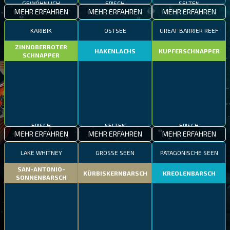
GEWÖHNLICH
EPISCH
SELTEN
MEHR ERFAHREN
MEHR ERFAHREN
MEHR ERFAHREN
KARIBIK
OSTSEE
GREAT BARRIER REEF
ZINNOBERROTER
HAKENLACHS
KUPFERSCHNAPPER
SCHNAPPER
EPISCH
SELTEN
EPISCH
MEHR ERFAHREN
MEHR ERFAHREN
MEHR ERFAHREN
LAKE WHITNEY
GROSSE SEEN
PATAGONISCHE SEEN
SAN-ANTONIO-
KÜRBISKERNBARSCH
KREOLENBARSCH
SONNENBARSCH