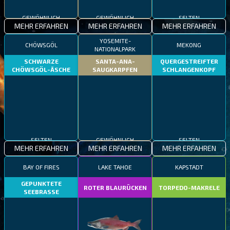
GEWÖHNLICH
GEWÖHNLICH
SELTEN
MEHR ERFAHREN
MEHR ERFAHREN
MEHR ERFAHREN
YOSEMITE-
CHÖWSGÖL
MEKONG
NATIONALPARK
SCHWARZE
SANTA-ANA-
QUERGESTREIFTER
CHÖWSGÖL-ÄSCHE
SAUGKARPFEN
SCHLANGENKOPF
SELTEN
GEWÖHNLICH
SELTEN
MEHR ERFAHREN
MEHR ERFAHREN
MEHR ERFAHREN
BAY OF FIRES
LAKE TAHOE
KAPSTADT
GEPUNKTETE
ROTER BLAURÜCKEN
TORPEDO-MAKRELE
SEEBRASSE