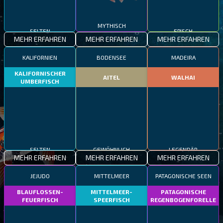
MYTHISCH
SELTEN
EPISCH
MEHR ERFAHREN
MEHR ERFAHREN
MEHR ERFAHREN
KALIFORNIEN
BODENSEE
MADEIRA
KALIFORNISCHER
AITEL
WALHAI
UMBERFISCH
SELTEN
GEWÖHNLICH
LEGENDÄR
MEHR ERFAHREN
MEHR ERFAHREN
MEHR ERFAHREN
JEJUDO
MITTELMEER
PATAGONISCHE SEEN
BLAUFLOSSEN-
MITTELMEER-
PATAGONISCHE
FEUERFISCH
SPEERFISCH
REGENBOGENFORELLE