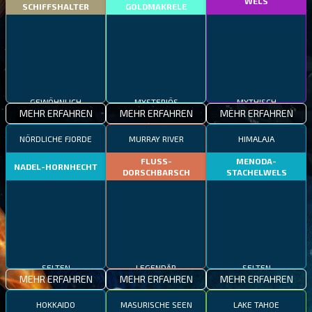
WELS
SCHIFFSHALTER
GOLDMAKRELE
GEWÖHNLICH
MYSTERIÖS
MYTHISCH
MEHR ERFAHREN
MEHR ERFAHREN
MEHR ERFAHREN
NÖRDLICHE FJORDE
MURRAY RIVER
HIMALAJA
FLUSS-
MENODA-
NADEL-HORNHECHT
DORSCHBARSCH
STACHELWELS
SELTEN
LEGENDÄR
SELTEN
MEHR ERFAHREN
MEHR ERFAHREN
MEHR ERFAHREN
HOKKAIDO
MASURISCHE SEEN
LAKE TAHOE