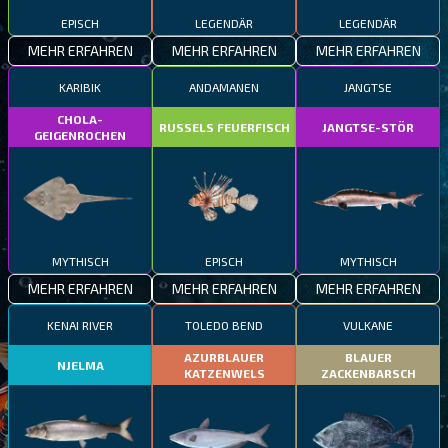
EPISCH
LEGENDÄR
LEGENDÄR
MEHR ERFAHREN
MEHR ERFAHREN
MEHR ERFAHREN
KARIBIK
ANDAMANEN
JANGTSE
CHOLA-
RUSSELS FEUERFISCH
JANGTSE-STÖR
GEIGENROCHEN
MYTHISCH
EPISCH
MYTHISCH
MEHR ERFAHREN
MEHR ERFAHREN
MEHR ERFAHREN
KENAI RIVER
TOLEDO BEND
VULKANE
AZURBLAUER
BLAUER
NJELMA
KATZENWELS
ZACKENBARSCH