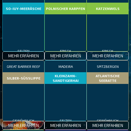
SO-IUY-MEERÄSCHE
POLNISCHER KARPFEN
KATZENWELS
SELTEN
EPISCH
EPISCH
MEHR ERFAHREN
MEHR ERFAHREN
MEHR ERFAHREN
GREAT BARRIER REEF
MADEIRA
SPITZBERGEN
KLEINZAHN-
ATLANTISCHE
SILBER-SÜSSLIPPE
SANDTIGERHAI
SEERATTE
GEWÖHNLICH
SELTEN
GEWÖHNLICH
MEHR ERFAHREN
MEHR ERFAHREN
MEHR ERFAHREN