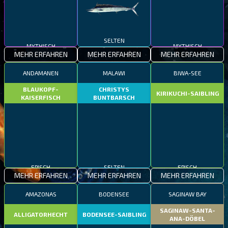
SELTEN
MYTHISCH
MYTHISCH
MEHR ERFAHREN
MEHR ERFAHREN
MEHR ERFAHREN
ANDAMANEN
MALAWI
BIWA-SEE
BLAUKOPF-
CHRISTYS
KIRIKUCHI-SAIBLING
KAISERFISCH
BUNTBARSCH
EPISCH
SELTEN
EPISCH
MEHR ERFAHREN
MEHR ERFAHREN
MEHR ERFAHREN
AMAZONAS
BODENSEE
SAGINAW BAY
SAGINAW-SANTA-
ALLIGATORHECHT
BODENSEE-SAIBLING
ANA-DÖBEL