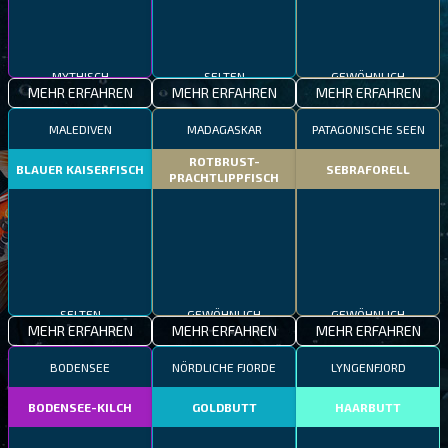
MYTHISCH
SELTEN
GEWÖHNLICH
MEHR ERFAHREN
MEHR ERFAHREN
MEHR ERFAHREN
MALEDIVEN
MADAGASKAR
PATAGONISCHE SEEN
ROTBRUST-
BLAUER KAISERFISCH
SEBRAFORELL
PRACHTLIPPFISCH
SELTEN
GEWÖHNLICH
GEWÖHNLICH
MEHR ERFAHREN
MEHR ERFAHREN
MEHR ERFAHREN
BODENSEE
NÖRDLICHE FJORDE
LYNGENFJORD
BODENSEE-KILCH
GOLDBUTT
HAARBUTT