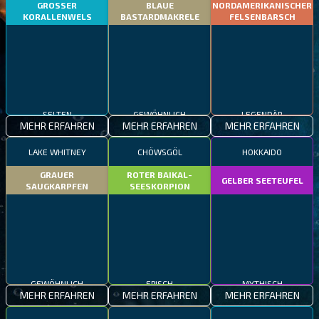
GROSSER
BLAUE
NORDAMERIKANISCHER
KORALLENWELS
BASTARDMAKRELE
FELSENBARSCH
SELTEN
GEWÖHNLICH
LEGENDÄR
MEHR ERFAHREN
MEHR ERFAHREN
MEHR ERFAHREN
LAKE WHITNEY
CHÖWSGÖL
HOKKAIDO
GRAUER
ROTER BAIKAL-
GELBER SEETEUFEL
SAUGKARPFEN
SEESKORPION
GEWÖHNLICH
EPISCH
MYTHISCH
MEHR ERFAHREN
MEHR ERFAHREN
MEHR ERFAHREN