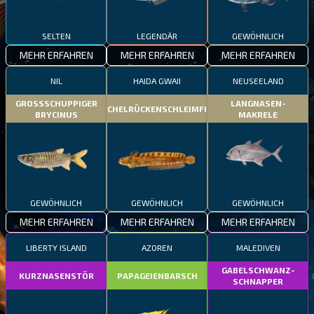
SELTEN
LEGENDÄR
GEWÖHNLICH
MEHR ERFAHREN
MEHR ERFAHREN
MEHR ERFAHREN
NIL
HAIDA GWAII
NEUSEELAND
GROSSSCHUPPIGER
LANGNASEN-
STACHELRÜCKENSCHLEIMFISCH
BRYCINUS
MAKRELE
GEWÖHNLICH
GEWÖHNLICH
GEWÖHNLICH
MEHR ERFAHREN
MEHR ERFAHREN
MEHR ERFAHREN
LIBERTY ISLAND
AZOREN
MALEDIVEN
GABELSCHWANZ-
KURZNASENSTÖR
PAPAGEIENBARSCH
SCHNAPPER