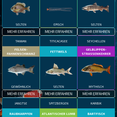
SELTEN
EPISCH
SELTEN
MEHR ERFAHREN
MEHR ERFAHREN
MEHR ERFAHREN
TAIWAN
TITICACASEE
SEYCHELLEN
FELSEN-
GELBLIPPEN-
FETTWELS
FAHNENSCHWANZ
STRASSENKEHRER
GEWÖHNLICH
SELTEN
MYTHISCH
MEHR ERFAHREN
MEHR ERFAHREN
MEHR ERFAHREN
JANGTSE
SPITZBERGEN
KARIBIK
RAUBKARPFEN
ATLANTISCHER LUMB
BARTFISCH