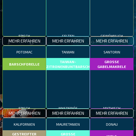
EPISCH
SELTEN
GEWÖHNLICH
MEHR ERFAHREN
MEHR ERFAHREN
MEHR ERFAHREN
POTOMAC
TAIWAN
SANTORIN
TAIWAN-
GROSSE
BARSCHFORELLE
ZITRONENBUNTBARSCH
GABELMAKRELE
EPISCH
MYSTERIÖS
MYTHISCH
MEHR ERFAHREN
MEHR ERFAHREN
MEHR ERFAHREN
KALIFORNIEN
MAURETANIEN
DONAU
GESTREIFTER
GROSSE