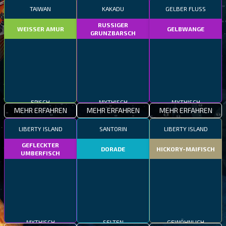
TAIWAN
KAKADU
GELBER FLUSS
RUSSIGER
WEISSER AMUR
GELBWANGE
GRUNZBARSCH
EPISCH
MYTHISCH
MYTHISCH
MEHR ERFAHREN
MEHR ERFAHREN
MEHR ERFAHREN
LIBERTY ISLAND
SANTORIN
LIBERTY ISLAND
GEFLECKTER
DORADE
HICKORY-MAIFISCH
UMBERFISCH
MYTHISCH
SELTEN
GEWÖHNLICH