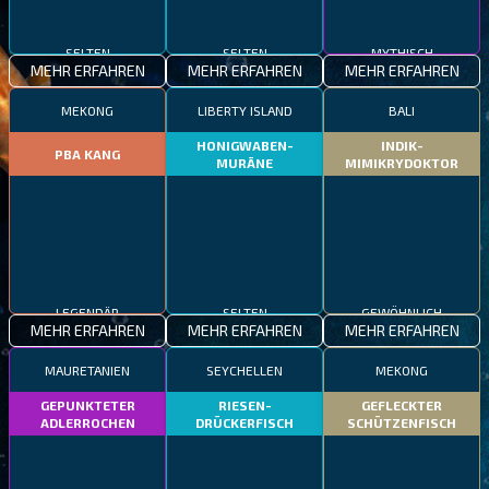
SELTEN
SELTEN
MYTHISCH
MEHR ERFAHREN
MEHR ERFAHREN
MEHR ERFAHREN
MEKONG
LIBERTY ISLAND
BALI
HONIGWABEN-
INDIK-
PBA KANG
MURÄNE
MIMIKRYDOKTOR
LEGENDÄR
SELTEN
GEWÖHNLICH
MEHR ERFAHREN
MEHR ERFAHREN
MEHR ERFAHREN
MAURETANIEN
SEYCHELLEN
MEKONG
GEPUNKTETER
RIESEN-
GEFLECKTER
ADLERROCHEN
DRÜCKERFISCH
SCHÜTZENFISCH