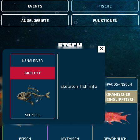
EVENTS
FISCHE
ANGELGEBIETE
FUNKTIONEN
Fisch
KENAI RIVER
FILTER
SKELETT
MALAWI
NÖRDLICHE FJORDE
GALAPAGOS-INSELN
skeleton_fish_info
GESTRECKTER
MEXIKANISCHER
ATLANTISCHER LENG
SCHABEMUND-
SCHWEINSLIPPFISCH
BUNTBARSCH
SPEZIELL
EPISCH
MYTHISCH
GEWÖHNLICH