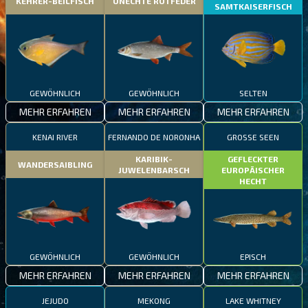
KEHRER-BEILFISCH
UNECHTE ROTFEDER
SAMTKAISERFISCH
GEWÖHNLICH
GEWÖHNLICH
SELTEN
MEHR ERFAHREN
MEHR ERFAHREN
MEHR ERFAHREN
KENAI RIVER
FERNANDO DE NORONHA
GROSSE SEEN
KARIBIK-
GEFLECKTER
WANDERSAIBLING
JUWELENBARSCH
EUROPÄISCHER
HECHT
GEWÖHNLICH
GEWÖHNLICH
EPISCH
MEHR ERFAHREN
MEHR ERFAHREN
MEHR ERFAHREN
JEJUDO
MEKONG
LAKE WHITNEY