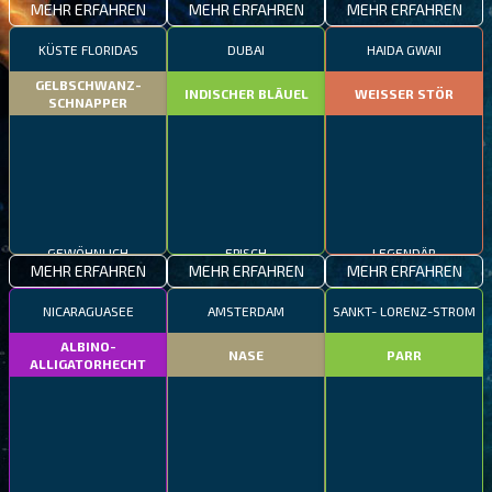
MEHR ERFAHREN
MEHR ERFAHREN
MEHR ERFAHREN
KÜSTE FLORIDAS
DUBAI
HAIDA GWAII
GELBSCHWANZ-
INDISCHER BLÄUEL
WEISSER STÖR
SCHNAPPER
GEWÖHNLICH
EPISCH
LEGENDÄR
MEHR ERFAHREN
MEHR ERFAHREN
MEHR ERFAHREN
NICARAGUASEE
AMSTERDAM
SANKT- LORENZ-STROM
ALBINO-
NASE
PARR
ALLIGATORHECHT