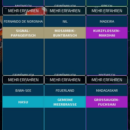
MYTHISCH
GEWÖHNLICH
EPISCH
MEHR ERFAHREN
MEHR ERFAHREN
MEHR ERFAHREN
FERNANDO DE NORONHA
NIL
MADEIRA
SIGNAL-
MOSAMBIK-
KURZFLOSSEN-
PAPAGEIFISCH
BUNTBARSCH
MAKOHAI
GEWÖHNLICH
GEWÖHNLICH
MYTHISCH
MEHR ERFAHREN
MEHR ERFAHREN
MEHR ERFAHREN
BIWA-SEE
FEUERLAND
MADAGASKAR
GEMEINE
GROSSAUGEN-
HASU
MEERBRASSE
FUCHSHAI