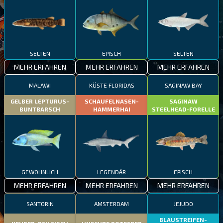
SELTEN
EPISCH
SELTEN
MEHR ERFAHREN
MEHR ERFAHREN
MEHR ERFAHREN
MALAWI
KÜSTE FLORIDAS
SAGINAW BAY
GELBER LEPTURUS-
SCHAUFELNASEN-
SAGINAW
BUNTBARSCH
HAMMERHAI
STEELHEAD-FORELLE
GEWÖHNLICH
LEGENDÄR
EPISCH
MEHR ERFAHREN
MEHR ERFAHREN
MEHR ERFAHREN
SANTORIN
AMSTERDAM
JEJUDO
BLAUSTREIFEN-