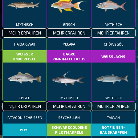
MYTHISCH
EPISCH
MYTHISCH
MEHR ERFAHREN
MEHR ERFAHREN
MEHR ERFAHREN
HAIDA GWAII
YELAPA
CHÖWSGÖL
WEISSER
BAGRE
WEISSLACHS
UMBERFISCH
PINNIMACULATUS
EPISCH
MYTHISCH
MYTHISCH
MEHR ERFAHREN
MEHR ERFAHREN
MEHR ERFAHREN
PATAGONISCHE SEEN
SEYCHELLEN
TAIWAN
SCHWARZGOLDENE
ROTFINNEN-
PUYE
PILOTMAKRELE
RAUBKARPFEN