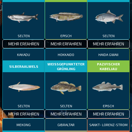
SELTEN
EPISCH
SELTEN
MEHR ERFAHREN
MEHR ERFAHREN
MEHR ERFAHREN
KAKADU
HOKKAIDO
HAIDA GWAII
WEISSGEPUNKTETER
PAZIFISCHER
SILBERAALWELS
GRÜNLING
KABELJAU
SELTEN
SELTEN
EPISCH
MEHR ERFAHREN
MEHR ERFAHREN
MEHR ERFAHREN
MEKONG
GIBRALTAR
SANKT- LORENZ-STROM