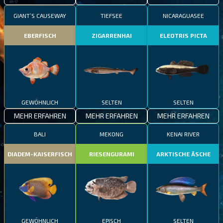
GIANT’S CAUSEWAY
TIEFSEE
NICARAGUASEE
EBERFISCH
ZIGARRENHAI
ELEOTRIS PICTA
GEWÖHNLICH
SELTEN
SELTEN
MEHR ERFAHREN
MEHR ERFAHREN
MEHR ERFAHREN
BALI
MEKONG
KENAI RIVER
DIADEM-KAISERFISCH
RIESENGURAMI
ARKTISCHE ÄSCHE
GEWÖHNLICH
EPISCH
SELTEN