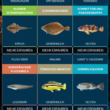
MADAGASKAR
SPITZBERGEN
HOKKAIDO
KLEINER
SCHMETTERLING-
SCHARBENZUNGE
GITARRENROCHEN
PANZERGROPPE
EPISCH
GEWÖHNLICH
SELTEN
MEHR ERFAHREN
MEHR ERFAHREN
MEHR ERFAHREN
FLUSS EBRO
MALAWI
GIANT’S CAUSEWAY
EUROPÄISCHER
TÜRKISGOLDBARSCH
HIMMELSGUCKER
FLUSSWELS
LEGENDÄR
GEWÖHNLICH
SELTEN
MEHR ERFAHREN
MEHR ERFAHREN
MEHR ERFAHREN