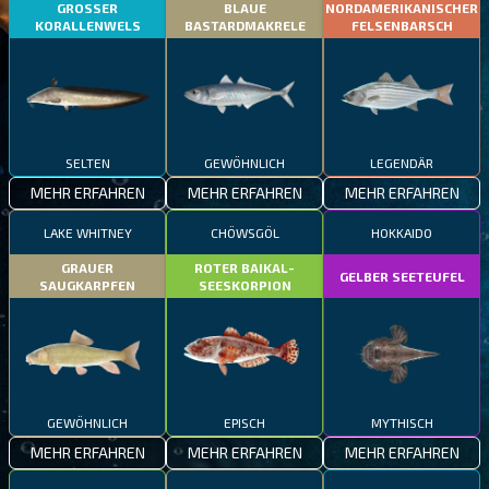
GROSSER
BLAUE
NORDAMERIKANISCHER
KORALLENWELS
BASTARDMAKRELE
FELSENBARSCH
SELTEN
GEWÖHNLICH
LEGENDÄR
MEHR ERFAHREN
MEHR ERFAHREN
MEHR ERFAHREN
LAKE WHITNEY
CHÖWSGÖL
HOKKAIDO
GRAUER
ROTER BAIKAL-
GELBER SEETEUFEL
SAUGKARPFEN
SEESKORPION
GEWÖHNLICH
EPISCH
MYTHISCH
MEHR ERFAHREN
MEHR ERFAHREN
MEHR ERFAHREN