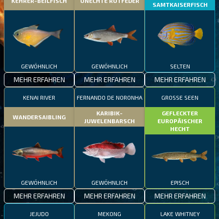
KEHRER-BEILFISCH
UNECHTE ROTFEDER
SAMTKAISERFISCH
GEWÖHNLICH
GEWÖHNLICH
SELTEN
MEHR ERFAHREN
MEHR ERFAHREN
MEHR ERFAHREN
KENAI RIVER
FERNANDO DE NORONHA
GROSSE SEEN
KARIBIK-
GEFLECKTER
WANDERSAIBLING
JUWELENBARSCH
EUROPÄISCHER
HECHT
GEWÖHNLICH
GEWÖHNLICH
EPISCH
MEHR ERFAHREN
MEHR ERFAHREN
MEHR ERFAHREN
JEJUDO
MEKONG
LAKE WHITNEY