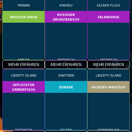
TAIWAN
KAKADU
GELBER FLUSS
RUSSIGER
WEISSER AMUR
GELBWANGE
GRUNZBARSCH
EPISCH
MYTHISCH
MYTHISCH
MEHR ERFAHREN
MEHR ERFAHREN
MEHR ERFAHREN
LIBERTY ISLAND
SANTORIN
LIBERTY ISLAND
GEFLECKTER
DORADE
HICKORY-MAIFISCH
UMBERFISCH
MYTHISCH
SELTEN
GEWÖHNLICH