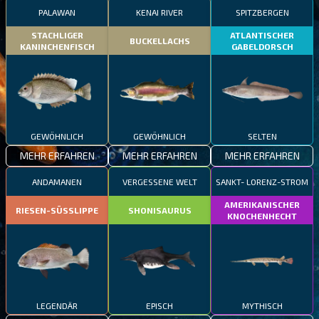
PALAWAN
KENAI RIVER
SPITZBERGEN
STACHLIGER
ATLANTISCHER
BUCKELLACHS
KANINCHENFISCH
GABELDORSCH
GEWÖHNLICH
GEWÖHNLICH
SELTEN
MEHR ERFAHREN
MEHR ERFAHREN
MEHR ERFAHREN
ANDAMANEN
VERGESSENE WELT
SANKT- LORENZ-STROM
AMERIKANISCHER
RIESEN-SÜSSLIPPE
SHONISAURUS
KNOCHENHECHT
LEGENDÄR
EPISCH
MYTHISCH