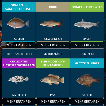
SKALPELL-
ROHU
COBALT-KATZENWELS
SÄGEDOKTORFISCH
SELTEN
GEWÖHNLICH
EPISCH
MEHR ERFAHREN
MEHR ERFAHREN
MEHR ERFAHREN
GREAT BARRIER REEF
VICTORIAFÄLLE
HOKKAIDO
GEFLECKTER
SCHMALGESICHT-
GLATTE FLUNDER
RIESENZACKENBARSCH
BUNTBARSCH
MYTHISCH
EPISCH
SELTEN
MEHR ERFAHREN
MEHR ERFAHREN
MEHR ERFAHREN