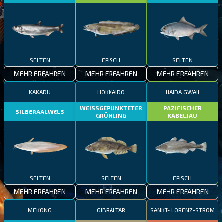
SELTEN
EPISCH
SELTEN
MEHR ERFAHREN
MEHR ERFAHREN
MEHR ERFAHREN
KAKADU
HOKKAIDO
HAIDA GWAII
WEISSGEPUNKTETER
PAZIFISCHER
SILBERAALWELS
GRÜNLING
KABELJAU
SELTEN
SELTEN
EPISCH
MEHR ERFAHREN
MEHR ERFAHREN
MEHR ERFAHREN
MEKONG
GIBRALTAR
SANKT- LORENZ-STROM