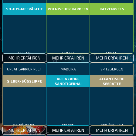
SO-IUY-MEERÄSCHE
POLNISCHER KARPFEN
KATZENWELS
SELTEN
EPISCH
EPISCH
MEHR ERFAHREN
MEHR ERFAHREN
MEHR ERFAHREN
GREAT BARRIER REEF
MADEIRA
SPITZBERGEN
KLEINZAHN-
ATLANTISCHE
SILBER-SÜSSLIPPE
SANDTIGERHAI
SEERATTE
GEWÖHNLICH
SELTEN
GEWÖHNLICH
MEHR ERFAHREN
MEHR ERFAHREN
MEHR ERFAHREN