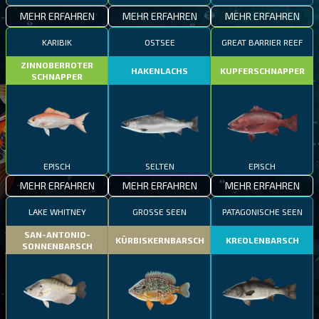
MEHR ERFAHREN
MEHR ERFAHREN
MEHR ERFAHREN
KARIBIK
OSTSEE
GREAT BARRIER REEF
ZINNOBERROTER
HAKENLACHS
KUPFERSCHNAPPER
SCHNAPPER
EPISCH
SELTEN
EPISCH
MEHR ERFAHREN
MEHR ERFAHREN
MEHR ERFAHREN
LAKE WHITNEY
GROSSE SEEN
PATAGONISCHE SEEN
SAN-ANTONIO-
KÜRBISKERNBARSCH
KREOLENBARSCH
SONNENBARSCH