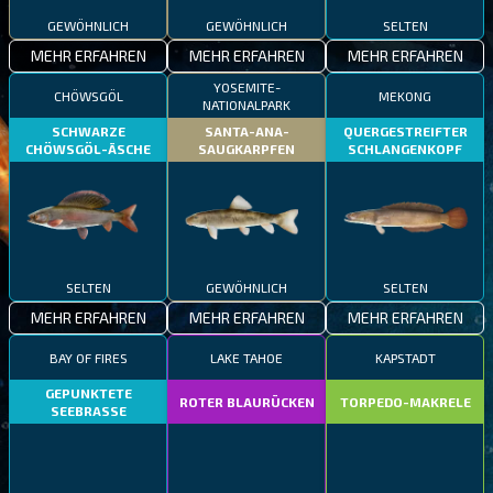
GEWÖHNLICH
GEWÖHNLICH
SELTEN
MEHR ERFAHREN
MEHR ERFAHREN
MEHR ERFAHREN
YOSEMITE-
CHÖWSGÖL
MEKONG
NATIONALPARK
SCHWARZE
SANTA-ANA-
QUERGESTREIFTER
CHÖWSGÖL-ÄSCHE
SAUGKARPFEN
SCHLANGENKOPF
SELTEN
GEWÖHNLICH
SELTEN
MEHR ERFAHREN
MEHR ERFAHREN
MEHR ERFAHREN
BAY OF FIRES
LAKE TAHOE
KAPSTADT
GEPUNKTETE
ROTER BLAURÜCKEN
TORPEDO-MAKRELE
SEEBRASSE