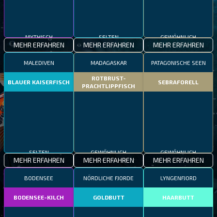
MYTHISCH
SELTEN
GEWÖHNLICH
MEHR ERFAHREN
MEHR ERFAHREN
MEHR ERFAHREN
MALEDIVEN
MADAGASKAR
PATAGONISCHE SEEN
ROTBRUST-
BLAUER KAISERFISCH
SEBRAFORELL
PRACHTLIPPFISCH
SELTEN
GEWÖHNLICH
GEWÖHNLICH
MEHR ERFAHREN
MEHR ERFAHREN
MEHR ERFAHREN
BODENSEE
NÖRDLICHE FJORDE
LYNGENFJORD
BODENSEE-KILCH
GOLDBUTT
HAARBUTT