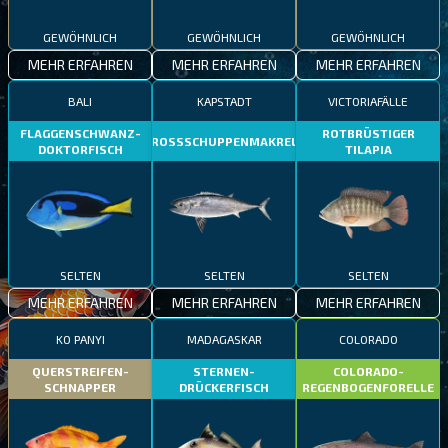
GEWÖHNLICH
GEWÖHNLICH
GEWÖHNLICH
MEHR ERFAHREN
MEHR ERFAHREN
MEHR ERFAHREN
BALI
KAPSTADT
VICTORIAFÄLLE
FLAGGENSCHWANZ-
ROTBRÜSTIGER
GROSSSCHUPPENMAKRELE
DOKTORFISCH
TILAPIA
SELTEN
SELTEN
SELTEN
MEHR ERFAHREN
MEHR ERFAHREN
MEHR ERFAHREN
KO PANYI
MADAGASKAR
COLORADO
QUERSTREIFEN-
STERNEN-
COLORADO-
SCHNAPPER
DRÜCKERFISCH
REGENBOGENFORELLE