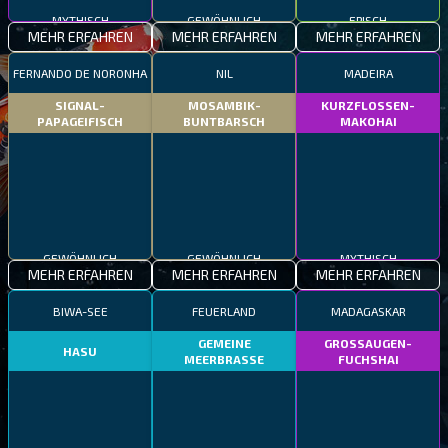
MYTHISCH
GEWÖHNLICH
EPISCH
MEHR ERFAHREN
MEHR ERFAHREN
MEHR ERFAHREN
FERNANDO DE NORONHA
NIL
MADEIRA
SIGNAL-
MOSAMBIK-
KURZFLOSSEN-
PAPAGEIFISCH
BUNTBARSCH
MAKOHAI
GEWÖHNLICH
GEWÖHNLICH
MYTHISCH
MEHR ERFAHREN
MEHR ERFAHREN
MEHR ERFAHREN
BIWA-SEE
FEUERLAND
MADAGASKAR
GEMEINE
GROSSAUGEN-
HASU
MEERBRASSE
FUCHSHAI