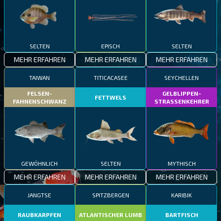
SELTEN
EPISCH
SELTEN
MEHR ERFAHREN
MEHR ERFAHREN
MEHR ERFAHREN
TAIWAN
TITICACASEE
SEYCHELLEN
FELSEN-
GELBLIPPEN-
FETTWELS
FAHNENSCHWANZ
STRASSENKEHRER
GEWÖHNLICH
SELTEN
MYTHISCH
MEHR ERFAHREN
MEHR ERFAHREN
MEHR ERFAHREN
JANGTSE
SPITZBERGEN
KARIBIK
RAUBKARPFEN
ATLANTISCHER LUMB
BARTFISCH