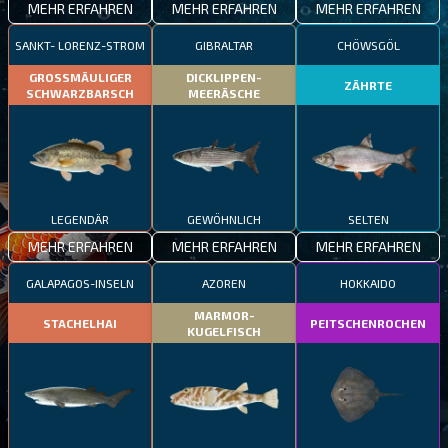
MEHR ERFAHREN
MEHR ERFAHREN
MEHR ERFAHREN
SANKT- LORENZ-STROM
GIBRALTAR
CHÖWSGÖL
GROSSMÄULIGER
DICKLIPPEN-
ZÄHRTE
SCHWARZBARSCH
MEERÄSCHE
LEGENDÄR
GEWÖHNLICH
SELTEN
MEHR ERFAHREN
MEHR ERFAHREN
MEHR ERFAHREN
GALAPAGOS-INSELN
AZOREN
HOKKAIDO
MARMOR-
STACHELHAI
PEITSCHENROCHEN
KUGELFISCH