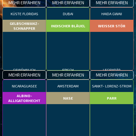
MEHR ERFAHREN
MEHR ERFAHREN
MEHR ERFAHREN
KÜSTE FLORIDAS
DUBAI
HAIDA GWAII
GELBSCHWANZ-
INDISCHER BLÄUEL
WEISSER STÖR
SCHNAPPER
GEWÖHNLICH
EPISCH
LEGENDÄR
MEHR ERFAHREN
MEHR ERFAHREN
MEHR ERFAHREN
NICARAGUASEE
AMSTERDAM
SANKT- LORENZ-STROM
ALBINO-
NASE
PARR
ALLIGATORHECHT