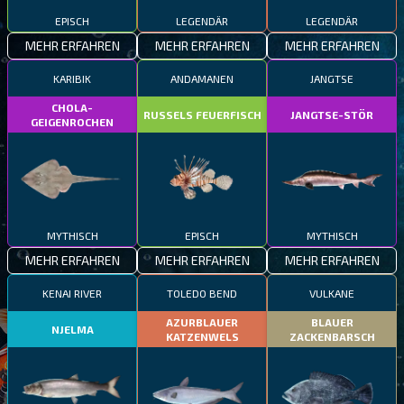
EPISCH
LEGENDÄR
LEGENDÄR
MEHR ERFAHREN
MEHR ERFAHREN
MEHR ERFAHREN
KARIBIK
ANDAMANEN
JANGTSE
CHOLA-
RUSSELS FEUERFISCH
JANGTSE-STÖR
GEIGENROCHEN
MYTHISCH
EPISCH
MYTHISCH
MEHR ERFAHREN
MEHR ERFAHREN
MEHR ERFAHREN
KENAI RIVER
TOLEDO BEND
VULKANE
AZURBLAUER
BLAUER
NJELMA
KATZENWELS
ZACKENBARSCH