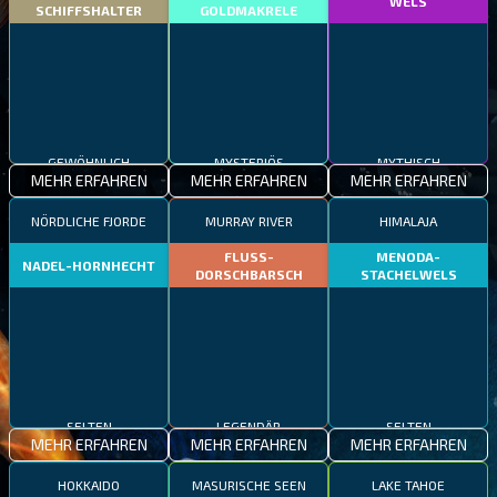
WELS
SCHIFFSHALTER
GOLDMAKRELE
GEWÖHNLICH
MYSTERIÖS
MYTHISCH
MEHR ERFAHREN
MEHR ERFAHREN
MEHR ERFAHREN
NÖRDLICHE FJORDE
MURRAY RIVER
HIMALAJA
FLUSS-
MENODA-
NADEL-HORNHECHT
DORSCHBARSCH
STACHELWELS
SELTEN
LEGENDÄR
SELTEN
MEHR ERFAHREN
MEHR ERFAHREN
MEHR ERFAHREN
HOKKAIDO
MASURISCHE SEEN
LAKE TAHOE