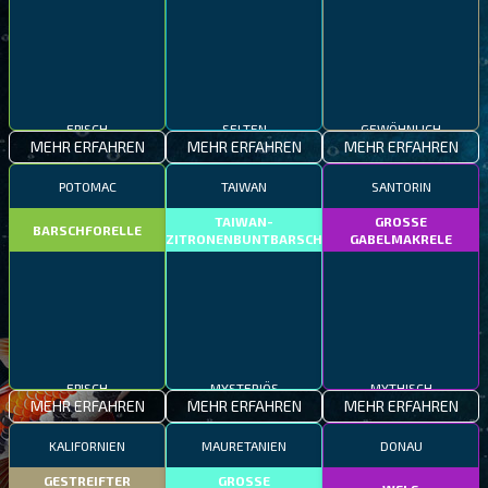
EPISCH
SELTEN
GEWÖHNLICH
MEHR ERFAHREN
MEHR ERFAHREN
MEHR ERFAHREN
POTOMAC
TAIWAN
SANTORIN
TAIWAN-
GROSSE
BARSCHFORELLE
ZITRONENBUNTBARSCH
GABELMAKRELE
EPISCH
MYSTERIÖS
MYTHISCH
MEHR ERFAHREN
MEHR ERFAHREN
MEHR ERFAHREN
KALIFORNIEN
MAURETANIEN
DONAU
GESTREIFTER
GROSSE