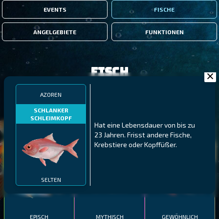
EVENTS
FISCHE
ANGELGEBIETE
FUNKTIONEN
Fisch
AZOREN
FILTER
SCHLANKER
SCHLEIMKOPF
Hat eine Lebensdauer von bis zu
MALAWI
NÖRDLICHE FJORDE
GALAPAGOS-INSELN
23 Jahren. Frisst andere Fische,
Krebstiere oder Kopffüßer.
GESTRECKTER
MEXIKANISCHER
ATLANTISCHER LENG
SCHABEMUND-
SCHWEINSLIPPFISCH
BUNTBARSCH
SELTEN
EPISCH
MYTHISCH
GEWÖHNLICH