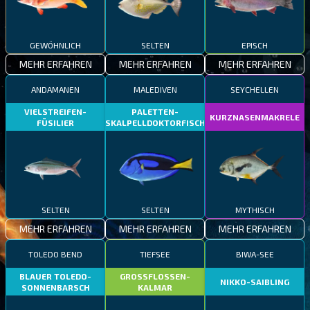
GEWÖHNLICH
SELTEN
EPISCH
MEHR ERFAHREN
MEHR ERFAHREN
MEHR ERFAHREN
ANDAMANEN
MALEDIVEN
SEYCHELLEN
VIELSTREIFEN-
PALETTEN-
KURZNASENMAKRELE
FÜSILIER
SKALPELLDOKTORFISCH
SELTEN
SELTEN
MYTHISCH
MEHR ERFAHREN
MEHR ERFAHREN
MEHR ERFAHREN
TOLEDO BEND
TIEFSEE
BIWA-SEE
BLAUER TOLEDO-
GROSSFLOSSEN-
NIKKO-SAIBLING
SONNENBARSCH
KALMAR