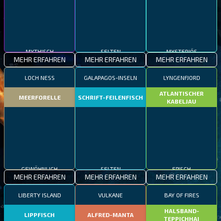
MYTHISCH
SELTEN
MYSTERIÖS
MEHR ERFAHREN
MEHR ERFAHREN
MEHR ERFAHREN
LOCH NESS
GALAPAGOS-INSELN
LYNGENFJORD
ATLANTISCHER
MEERFORELLE
SCHRIFT-FEILENFISCH
KABELJAU
GEWÖHNLICH
SELTEN
EPISCH
MEHR ERFAHREN
MEHR ERFAHREN
MEHR ERFAHREN
LIBERTY ISLAND
VULKANE
BAY OF FIRES
HALSBAND-
LIPPFISCH
ALFRED-MANTA
TEPPICHHAI