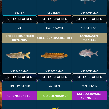
SELTEN
LEGENDÄR
GEWÖHNLICH
MEHR ERFAHREN
MEHR ERFAHREN
MEHR ERFAHREN
NIL
HAIDA GWAII
NEUSEELAND
GROSSSCHUPPIGER
LANGNASEN-
STACHELRÜCKENSCHLEIMFISCH
BRYCINUS
MAKRELE
GEWÖHNLICH
GEWÖHNLICH
GEWÖHNLICH
MEHR ERFAHREN
MEHR ERFAHREN
MEHR ERFAHREN
LIBERTY ISLAND
AZOREN
MALEDIVEN
GABELSCHWANZ-
KURZNASENSTÖR
PAPAGEIENBARSCH
SCHNAPPER