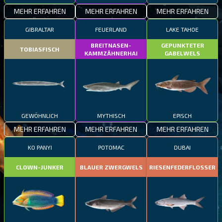
MEHR ERFAHREN
MEHR ERFAHREN
MEHR ERFAHREN
GIBRALTAR
FEUERLAND
LAKE TAHOE
BREITNASEN-
GEPUNKTETER
TOBIASFISCH
KAMMZÄHNERHAI
GABELWELS
GEWÖHNLICH
MYTHISCH
EPISCH
MEHR ERFAHREN
MEHR ERFAHREN
MEHR ERFAHREN
KO PANYI
POTOMAC
DUBAI
CLOWN-JUNKER
BLAUER ZWERGWELS
RIESENFEDERFLOSSER