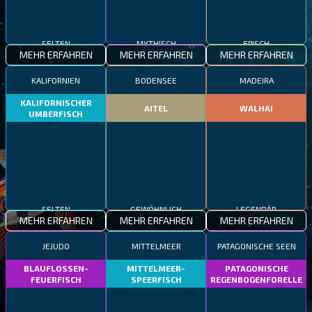
SELTEN
MYTHISCH
EPISCH
MEHR ERFAHREN
MEHR ERFAHREN
MEHR ERFAHREN
KALIFORNIEN
BODENSEE
MADEIRA
KALIFORNISCHER
AITEL
WALHAI
UMBERFISCH
SELTEN
GEWÖHNLICH
LEGENDÄR
MEHR ERFAHREN
MEHR ERFAHREN
MEHR ERFAHREN
JEJUDO
MITTELMEER
PATAGONISCHE SEEN
BLAUFLOSSEN-
MITTELMEER-
PATAGONISCHE
FEUERFISCH
SPEERFISCH
REGENBOGENFORELLE