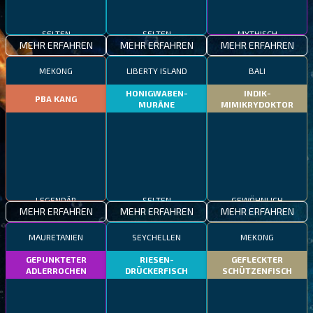
SELTEN
SELTEN
MYTHISCH
MEHR ERFAHREN
MEHR ERFAHREN
MEHR ERFAHREN
MEKONG
LIBERTY ISLAND
BALI
HONIGWABEN-
INDIK-
PBA KANG
MURÄNE
MIMIKRYDOKTOR
LEGENDÄR
SELTEN
GEWÖHNLICH
MEHR ERFAHREN
MEHR ERFAHREN
MEHR ERFAHREN
MAURETANIEN
SEYCHELLEN
MEKONG
GEPUNKTETER
RIESEN-
GEFLECKTER
ADLERROCHEN
DRÜCKERFISCH
SCHÜTZENFISCH