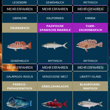
LEGENDÄR
GEWÖHNLICH
MYTHISCH
MEHR ERFAHREN
MEHR ERFAHREN
MEHR ERFAHREN
GIBRALTAR
KALIFORNIEN
KARIBIK
PAZIFISCHE
TIGER-
SÄGEBARSCH
SPANISCHE MAKRELE
ZACKENBARSCH
GEWÖHNLICH
MYTHISCH
MYTHISCH
MEHR ERFAHREN
MEHR ERFAHREN
MEHR ERFAHREN
GALAPAGOS-INSELN
VERGESSENE WELT
LIBERTY ISLAND
PERRICO-
BLAURÜCKEN-
SÄBELZAHNLACHS
PAPAGEIENFISCH
MAIFISCH