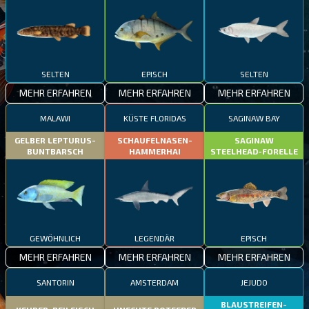
SELTEN
EPISCH
SELTEN
MEHR ERFAHREN
MEHR ERFAHREN
MEHR ERFAHREN
MALAWI
KÜSTE FLORIDAS
SAGINAW BAY
GELBER LEPTURUS-
SCHAUFELNASEN-
SAGINAW
BUNTBARSCH
HAMMERHAI
STEELHEAD-FORELLE
GEWÖHNLICH
LEGENDÄR
EPISCH
MEHR ERFAHREN
MEHR ERFAHREN
MEHR ERFAHREN
SANTORIN
AMSTERDAM
JEJUDO
BLAUSTREIFEN-