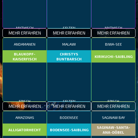
MYTHISCH
SELTEN
MYTHISCH
MEHR ERFAHREN
MEHR ERFAHREN
MEHR ERFAHREN
ANDAMANEN
MALAWI
BIWA-SEE
BLAUKOPF-
CHRISTYS
KIRIKUCHI-SAIBLING
KAISERFISCH
BUNTBARSCH
EPISCH
SELTEN
EPISCH
MEHR ERFAHREN
MEHR ERFAHREN
MEHR ERFAHREN
AMAZONAS
BODENSEE
SAGINAW BAY
SAGINAW-SANTA-
ALLIGATORHECHT
BODENSEE-SAIBLING
ANA-DÖBEL