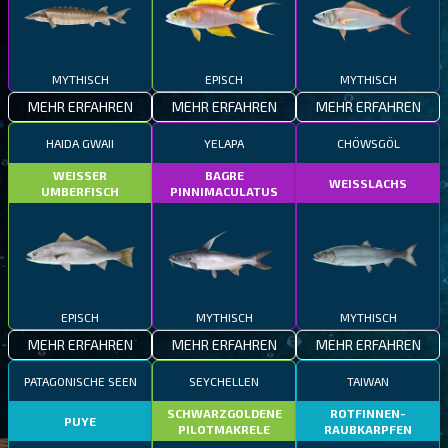
MYTHISCH
EPISCH
MYTHISCH
MEHR ERFAHREN
MEHR ERFAHREN
MEHR ERFAHREN
HAIDA GWAII
YELAPA
CHÖWSGÖL
WEISSER
BAGRE
WEISSLACHS
UMBERFISCH
PINNIMACULATUS
EPISCH
MYTHISCH
MYTHISCH
MEHR ERFAHREN
MEHR ERFAHREN
MEHR ERFAHREN
PATAGONISCHE SEEN
SEYCHELLEN
TAIWAN
SCHWARZGOLDENE
ROTFINNEN-
PUYE
PILOTMAKRELE
RAUBKARPFEN