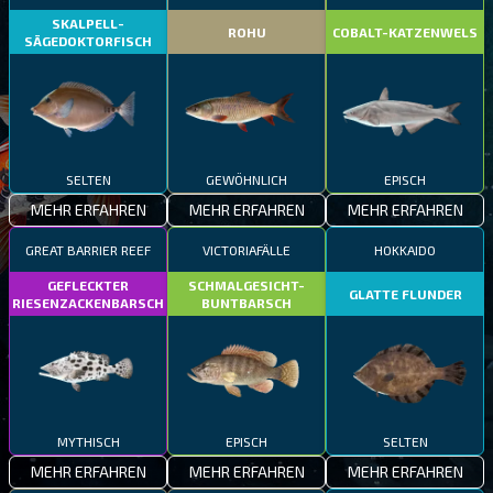
SKALPELL-
ROHU
COBALT-KATZENWELS
SÄGEDOKTORFISCH
SELTEN
GEWÖHNLICH
EPISCH
MEHR ERFAHREN
MEHR ERFAHREN
MEHR ERFAHREN
GREAT BARRIER REEF
VICTORIAFÄLLE
HOKKAIDO
GEFLECKTER
SCHMALGESICHT-
GLATTE FLUNDER
RIESENZACKENBARSCH
BUNTBARSCH
MYTHISCH
EPISCH
SELTEN
MEHR ERFAHREN
MEHR ERFAHREN
MEHR ERFAHREN