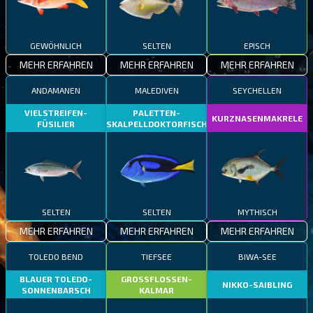
GEWÖHNLICH
SELTEN
EPISCH
MEHR ERFAHREN
MEHR ERFAHREN
MEHR ERFAHREN
ANDAMANEN
MALEDIVEN
SEYCHELLEN
VIELSTREIFEN-
PALETTEN-
KURZNASENMAKRELE
FÜSILIER
SKALPELLDOKTORFISCH
SELTEN
SELTEN
MYTHISCH
MEHR ERFAHREN
MEHR ERFAHREN
MEHR ERFAHREN
TOLEDO BEND
TIEFSEE
BIWA-SEE
BLAUER TOLEDO-
GROSSFLOSSEN-
NIKKO-SAIBLING
SONNENBARSCH
KALMAR