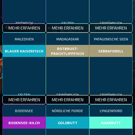
MYTHISCH
SELTEN
GEWÖHNLICH
MEHR ERFAHREN
MEHR ERFAHREN
MEHR ERFAHREN
MALEDIVEN
MADAGASKAR
PATAGONISCHE SEEN
ROTBRUST-
BLAUER KAISERFISCH
SEBRAFORELL
PRACHTLIPPFISCH
SELTEN
GEWÖHNLICH
GEWÖHNLICH
MEHR ERFAHREN
MEHR ERFAHREN
MEHR ERFAHREN
BODENSEE
NÖRDLICHE FJORDE
LYNGENFJORD
BODENSEE-KILCH
GOLDBUTT
HAARBUTT