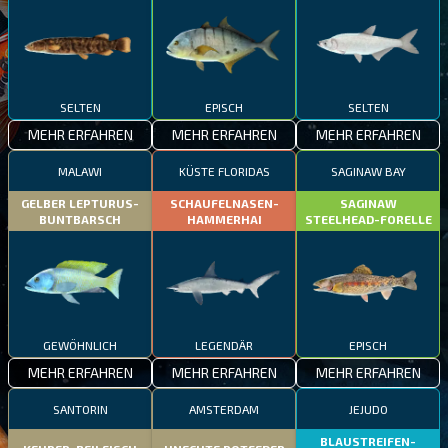
SELTEN
EPISCH
SELTEN
MEHR ERFAHREN
MEHR ERFAHREN
MEHR ERFAHREN
MALAWI
KÜSTE FLORIDAS
SAGINAW BAY
GELBER LEPTURUS-
SCHAUFELNASEN-
SAGINAW
BUNTBARSCH
HAMMERHAI
STEELHEAD-FORELLE
GEWÖHNLICH
LEGENDÄR
EPISCH
MEHR ERFAHREN
MEHR ERFAHREN
MEHR ERFAHREN
SANTORIN
AMSTERDAM
JEJUDO
BLAUSTREIFEN-