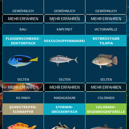
GEWÖHNLICH
GEWÖHNLICH
GEWÖHNLICH
MEHR ERFAHREN
MEHR ERFAHREN
MEHR ERFAHREN
BALI
KAPSTADT
VICTORIAFÄLLE
FLAGGENSCHWANZ-
ROTBRÜSTIGER
GROSSSCHUPPENMAKRELE
DOKTORFISCH
TILAPIA
SELTEN
SELTEN
SELTEN
MEHR ERFAHREN
MEHR ERFAHREN
MEHR ERFAHREN
KO PANYI
MADAGASKAR
COLORADO
QUERSTREIFEN-
STERNEN-
COLORADO-
SCHNAPPER
DRÜCKERFISCH
REGENBOGENFORELLE