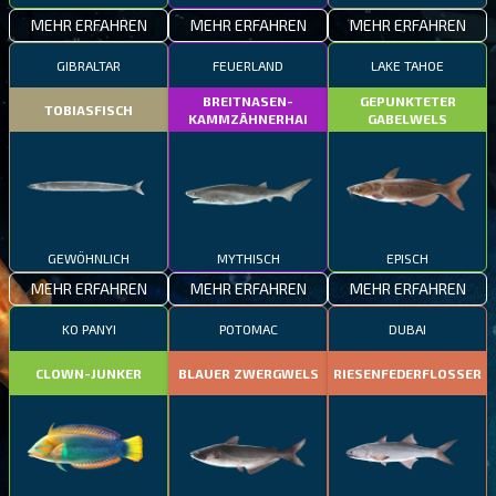
MEHR ERFAHREN
MEHR ERFAHREN
MEHR ERFAHREN
GIBRALTAR
FEUERLAND
LAKE TAHOE
BREITNASEN-
GEPUNKTETER
TOBIASFISCH
KAMMZÄHNERHAI
GABELWELS
GEWÖHNLICH
MYTHISCH
EPISCH
MEHR ERFAHREN
MEHR ERFAHREN
MEHR ERFAHREN
KO PANYI
POTOMAC
DUBAI
CLOWN-JUNKER
BLAUER ZWERGWELS
RIESENFEDERFLOSSER