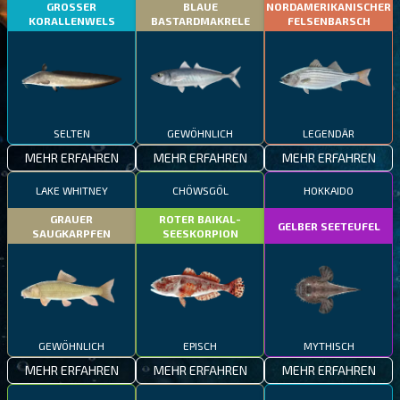
GROSSER
BLAUE
NORDAMERIKANISCHER
KORALLENWELS
BASTARDMAKRELE
FELSENBARSCH
SELTEN
GEWÖHNLICH
LEGENDÄR
MEHR ERFAHREN
MEHR ERFAHREN
MEHR ERFAHREN
LAKE WHITNEY
CHÖWSGÖL
HOKKAIDO
GRAUER
ROTER BAIKAL-
GELBER SEETEUFEL
SAUGKARPFEN
SEESKORPION
GEWÖHNLICH
EPISCH
MYTHISCH
MEHR ERFAHREN
MEHR ERFAHREN
MEHR ERFAHREN