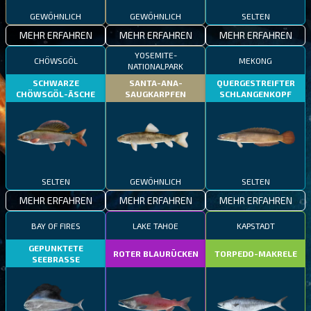
GEWÖHNLICH
GEWÖHNLICH
SELTEN
MEHR ERFAHREN
MEHR ERFAHREN
MEHR ERFAHREN
YOSEMITE-
CHÖWSGÖL
MEKONG
NATIONALPARK
SCHWARZE
SANTA-ANA-
QUERGESTREIFTER
CHÖWSGÖL-ÄSCHE
SAUGKARPFEN
SCHLANGENKOPF
SELTEN
GEWÖHNLICH
SELTEN
MEHR ERFAHREN
MEHR ERFAHREN
MEHR ERFAHREN
BAY OF FIRES
LAKE TAHOE
KAPSTADT
GEPUNKTETE
ROTER BLAURÜCKEN
TORPEDO-MAKRELE
SEEBRASSE