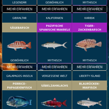
LEGENDÄR
GEWÖHNLICH
MYTHISCH
MEHR ERFAHREN
MEHR ERFAHREN
MEHR ERFAHREN
GIBRALTAR
KALIFORNIEN
KARIBIK
PAZIFISCHE
TIGER-
SÄGEBARSCH
SPANISCHE MAKRELE
ZACKENBARSCH
GEWÖHNLICH
MYTHISCH
MYTHISCH
MEHR ERFAHREN
MEHR ERFAHREN
MEHR ERFAHREN
GALAPAGOS-INSELN
VERGESSENE WELT
LIBERTY ISLAND
PERRICO-
BLAURÜCKEN-
SÄBELZAHNLACHS
PAPAGEIENFISCH
MAIFISCH