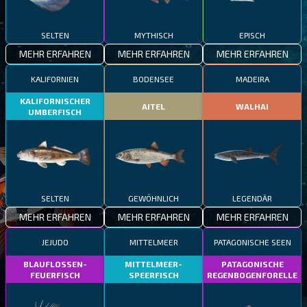
SELTEN
MYTHISCH
EPISCH
MEHR ERFAHREN
MEHR ERFAHREN
MEHR ERFAHREN
KALIFORNIEN
BODENSEE
MADEIRA
KALIFORNISCHER
AITEL
WALHAI
UMBERFISCH
SELTEN
GEWÖHNLICH
LEGENDÄR
MEHR ERFAHREN
MEHR ERFAHREN
MEHR ERFAHREN
JEJUDO
MITTELMEER
PATAGONISCHE SEEN
BLAUFLOSSEN-
MITTELMEER-
PATAGONISCHE
FEUERFISCH
SPEERFISCH
REGENBOGENFORELLE