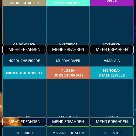
WELS
SCHIFFSHALTER
GOLDMAKRELE
GEWÖHNLICH
MYSTERIÖS
MYTHISCH
MEHR ERFAHREN
MEHR ERFAHREN
MEHR ERFAHREN
NÖRDLICHE FJORDE
MURRAY RIVER
HIMALAJA
FLUSS-
MENODA-
NADEL-HORNHECHT
DORSCHBARSCH
STACHELWELS
SELTEN
LEGENDÄR
SELTEN
MEHR ERFAHREN
MEHR ERFAHREN
MEHR ERFAHREN
HOKKAIDO
MASURISCHE SEEN
LAKE TAHOE