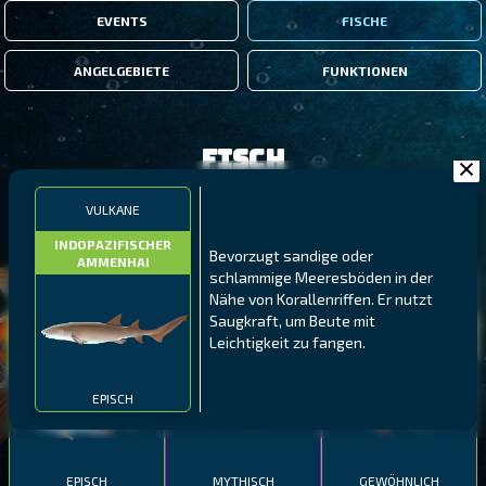
EVENTS
FISCHE
ANGELGEBIETE
FUNKTIONEN
Fisch
VULKANE
FILTER
INDOPAZIFISCHER
Bevorzugt sandige oder
AMMENHAI
schlammige Meeresböden in der
MALAWI
NÖRDLICHE FJORDE
GALAPAGOS-INSELN
Nähe von Korallenriffen. Er nutzt
Saugkraft, um Beute mit
GESTRECKTER
MEXIKANISCHER
ATLANTISCHER LENG
Leichtigkeit zu fangen.
SCHABEMUND-
SCHWEINSLIPPFISCH
BUNTBARSCH
EPISCH
EPISCH
MYTHISCH
GEWÖHNLICH