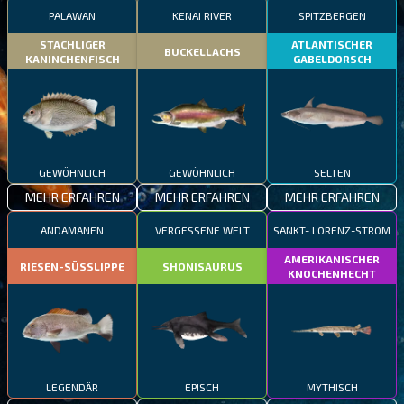
PALAWAN
KENAI RIVER
SPITZBERGEN
STACHLIGER
ATLANTISCHER
BUCKELLACHS
KANINCHENFISCH
GABELDORSCH
GEWÖHNLICH
GEWÖHNLICH
SELTEN
MEHR ERFAHREN
MEHR ERFAHREN
MEHR ERFAHREN
ANDAMANEN
VERGESSENE WELT
SANKT- LORENZ-STROM
AMERIKANISCHER
RIESEN-SÜSSLIPPE
SHONISAURUS
KNOCHENHECHT
LEGENDÄR
EPISCH
MYTHISCH