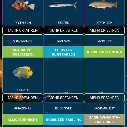
MYTHISCH
SELTEN
MYTHISCH
MEHR ERFAHREN
MEHR ERFAHREN
MEHR ERFAHREN
ANDAMANEN
MALAWI
BIWA-SEE
BLAUKOPF-
CHRISTYS
KIRIKUCHI-SAIBLING
KAISERFISCH
BUNTBARSCH
EPISCH
SELTEN
EPISCH
MEHR ERFAHREN
MEHR ERFAHREN
MEHR ERFAHREN
AMAZONAS
BODENSEE
SAGINAW BAY
SAGINAW-SANTA-
ALLIGATORHECHT
BODENSEE-SAIBLING
ANA-DÖBEL