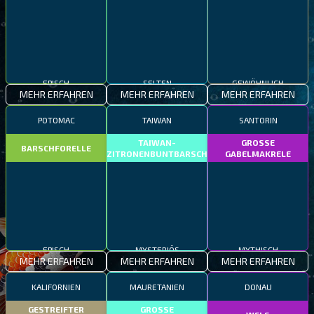
EPISCH
SELTEN
GEWÖHNLICH
MEHR ERFAHREN
MEHR ERFAHREN
MEHR ERFAHREN
POTOMAC
TAIWAN
SANTORIN
TAIWAN-
GROSSE
BARSCHFORELLE
ZITRONENBUNTBARSCH
GABELMAKRELE
EPISCH
MYSTERIÖS
MYTHISCH
MEHR ERFAHREN
MEHR ERFAHREN
MEHR ERFAHREN
KALIFORNIEN
MAURETANIEN
DONAU
GESTREIFTER
GROSSE