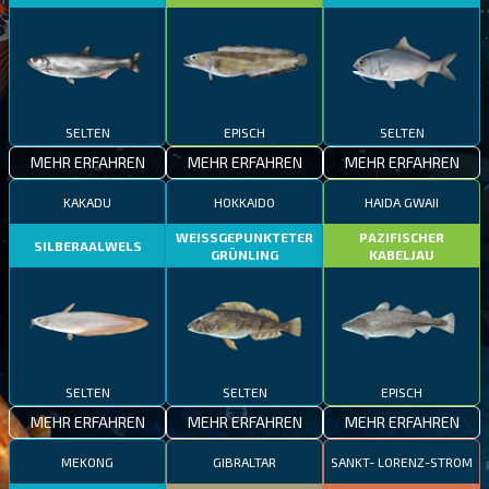
SELTEN
EPISCH
SELTEN
MEHR ERFAHREN
MEHR ERFAHREN
MEHR ERFAHREN
KAKADU
HOKKAIDO
HAIDA GWAII
WEISSGEPUNKTETER
PAZIFISCHER
SILBERAALWELS
GRÜNLING
KABELJAU
SELTEN
SELTEN
EPISCH
MEHR ERFAHREN
MEHR ERFAHREN
MEHR ERFAHREN
MEKONG
GIBRALTAR
SANKT- LORENZ-STROM