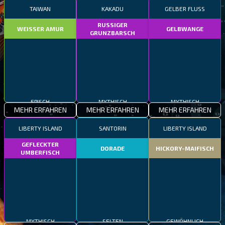
TAIWAN
KAKADU
GELBER FLUSS
RUSSIGER
WEISSER AMUR
GELBWANGE
GRUNZBARSCH
EPISCH
MYTHISCH
MYTHISCH
MEHR ERFAHREN
MEHR ERFAHREN
MEHR ERFAHREN
LIBERTY ISLAND
SANTORIN
LIBERTY ISLAND
GEFLECKTER
DORADE
HICKORY-MAIFISCH
UMBERFISCH
MYTHISCH
SELTEN
GEWÖHNLICH