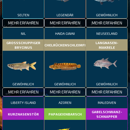
SELTEN
LEGENDÄR
GEWÖHNLICH
MEHR ERFAHREN
MEHR ERFAHREN
MEHR ERFAHREN
NIL
HAIDA GWAII
NEUSEELAND
GROSSSCHUPPIGER
LANGNASEN-
STACHELRÜCKENSCHLEIMFISCH
BRYCINUS
MAKRELE
GEWÖHNLICH
GEWÖHNLICH
GEWÖHNLICH
MEHR ERFAHREN
MEHR ERFAHREN
MEHR ERFAHREN
LIBERTY ISLAND
AZOREN
MALEDIVEN
GABELSCHWANZ-
KURZNASENSTÖR
PAPAGEIENBARSCH
SCHNAPPER