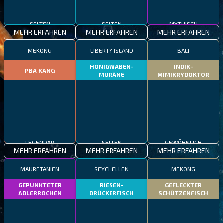
SELTEN
SELTEN
MYTHISCH
MEHR ERFAHREN
MEHR ERFAHREN
MEHR ERFAHREN
MEKONG
LIBERTY ISLAND
BALI
HONIGWABEN-
INDIK-
PBA KANG
MURÄNE
MIMIKRYDOKTOR
LEGENDÄR
SELTEN
GEWÖHNLICH
MEHR ERFAHREN
MEHR ERFAHREN
MEHR ERFAHREN
MAURETANIEN
SEYCHELLEN
MEKONG
GEPUNKTETER
RIESEN-
GEFLECKTER
ADLERROCHEN
DRÜCKERFISCH
SCHÜTZENFISCH