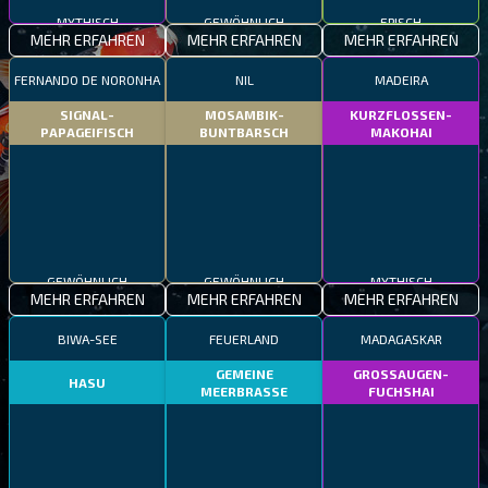
MYTHISCH
GEWÖHNLICH
EPISCH
MEHR ERFAHREN
MEHR ERFAHREN
MEHR ERFAHREN
FERNANDO DE NORONHA
NIL
MADEIRA
SIGNAL-
MOSAMBIK-
KURZFLOSSEN-
PAPAGEIFISCH
BUNTBARSCH
MAKOHAI
GEWÖHNLICH
GEWÖHNLICH
MYTHISCH
MEHR ERFAHREN
MEHR ERFAHREN
MEHR ERFAHREN
BIWA-SEE
FEUERLAND
MADAGASKAR
GEMEINE
GROSSAUGEN-
HASU
MEERBRASSE
FUCHSHAI