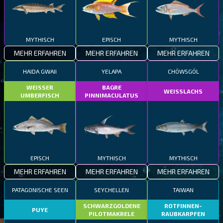
MYTHISCH
EPISCH
MYTHISCH
MEHR ERFAHREN
MEHR ERFAHREN
MEHR ERFAHREN
HAIDA GWAII
YELAPA
CHÖWSGÖL
WEISSER
BAGRE
WEISSLACHS
UMBERFISCH
PINNIMACULATUS
EPISCH
MYTHISCH
MYTHISCH
MEHR ERFAHREN
MEHR ERFAHREN
MEHR ERFAHREN
PATAGONISCHE SEEN
SEYCHELLEN
TAIWAN
SCHWARZGOLDENE
ROTFINNEN-
PUYE
PILOTMAKRELE
RAUBKARPFEN