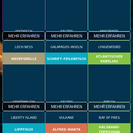
MYTHISCH
SELTEN
MYSTERIÖS
MEHR ERFAHREN
MEHR ERFAHREN
MEHR ERFAHREN
LOCH NESS
GALAPAGOS-INSELN
LYNGENFJORD
ATLANTISCHER
MEERFORELLE
SCHRIFT-FEILENFISCH
KABELJAU
GEWÖHNLICH
SELTEN
EPISCH
MEHR ERFAHREN
MEHR ERFAHREN
MEHR ERFAHREN
LIBERTY ISLAND
VULKANE
BAY OF FIRES
HALSBAND-
LIPPFISCH
ALFRED-MANTA
TEPPICHHAI