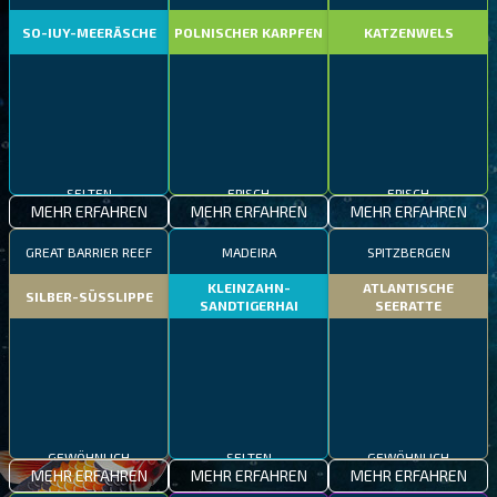
SO-IUY-MEERÄSCHE
POLNISCHER KARPFEN
KATZENWELS
SELTEN
EPISCH
EPISCH
MEHR ERFAHREN
MEHR ERFAHREN
MEHR ERFAHREN
GREAT BARRIER REEF
MADEIRA
SPITZBERGEN
KLEINZAHN-
ATLANTISCHE
SILBER-SÜSSLIPPE
SANDTIGERHAI
SEERATTE
GEWÖHNLICH
SELTEN
GEWÖHNLICH
MEHR ERFAHREN
MEHR ERFAHREN
MEHR ERFAHREN