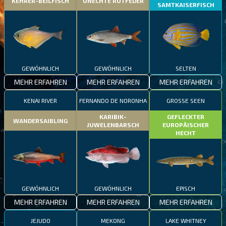
KEHRER-BEILFISCH
UNECHTE ROTFEDER
SAMTKAISERFISCH
GEWÖHNLICH
GEWÖHNLICH
SELTEN
MEHR ERFAHREN
MEHR ERFAHREN
MEHR ERFAHREN
KENAI RIVER
FERNANDO DE NORONHA
GROSSE SEEN
KARIBIK-
GEFLECKTER
WANDERSAIBLING
JUWELENBARSCH
EUROPÄISCHER
HECHT
GEWÖHNLICH
GEWÖHNLICH
EPISCH
MEHR ERFAHREN
MEHR ERFAHREN
MEHR ERFAHREN
JEJUDO
MEKONG
LAKE WHITNEY