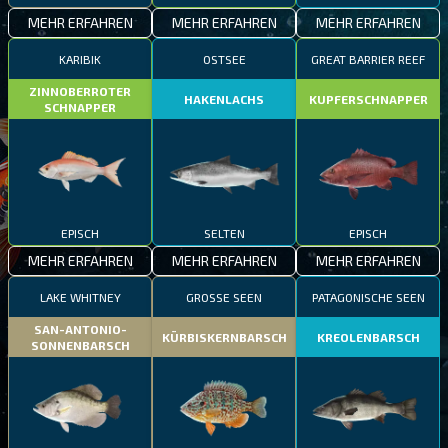
MEHR ERFAHREN
MEHR ERFAHREN
MEHR ERFAHREN
KARIBIK
OSTSEE
GREAT BARRIER REEF
ZINNOBERROTER
HAKENLACHS
KUPFERSCHNAPPER
SCHNAPPER
EPISCH
SELTEN
EPISCH
MEHR ERFAHREN
MEHR ERFAHREN
MEHR ERFAHREN
LAKE WHITNEY
GROSSE SEEN
PATAGONISCHE SEEN
SAN-ANTONIO-
KÜRBISKERNBARSCH
KREOLENBARSCH
SONNENBARSCH