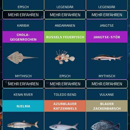
EPISCH
LEGENDÄR
LEGENDÄR
MEHR ERFAHREN
MEHR ERFAHREN
MEHR ERFAHREN
KARIBIK
ANDAMANEN
JANGTSE
CHOLA-
RUSSELS FEUERFISCH
JANGTSE-STÖR
GEIGENROCHEN
MYTHISCH
EPISCH
MYTHISCH
MEHR ERFAHREN
MEHR ERFAHREN
MEHR ERFAHREN
KENAI RIVER
TOLEDO BEND
VULKANE
AZURBLAUER
BLAUER
NJELMA
KATZENWELS
ZACKENBARSCH