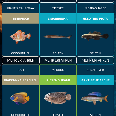
GIANT’S CAUSEWAY
TIEFSEE
NICARAGUASEE
EBERFISCH
ZIGARRENHAI
ELEOTRIS PICTA
GEWÖHNLICH
SELTEN
SELTEN
MEHR ERFAHREN
MEHR ERFAHREN
MEHR ERFAHREN
BALI
MEKONG
KENAI RIVER
DIADEM-KAISERFISCH
RIESENGURAMI
ARKTISCHE ÄSCHE
GEWÖHNLICH
EPISCH
SELTEN