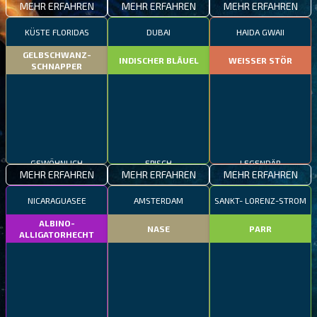
MEHR ERFAHREN
MEHR ERFAHREN
MEHR ERFAHREN
KÜSTE FLORIDAS
DUBAI
HAIDA GWAII
GELBSCHWANZ-
INDISCHER BLÄUEL
WEISSER STÖR
SCHNAPPER
GEWÖHNLICH
EPISCH
LEGENDÄR
MEHR ERFAHREN
MEHR ERFAHREN
MEHR ERFAHREN
NICARAGUASEE
AMSTERDAM
SANKT- LORENZ-STROM
ALBINO-
NASE
PARR
ALLIGATORHECHT