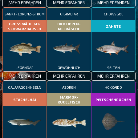
MEHR ERFAHREN
MEHR ERFAHREN
MEHR ERFAHREN
SANKT- LORENZ-STROM
GIBRALTAR
CHÖWSGÖL
GROSSMÄULIGER
DICKLIPPEN-
ZÄHRTE
SCHWARZBARSCH
MEERÄSCHE
LEGENDÄR
GEWÖHNLICH
SELTEN
MEHR ERFAHREN
MEHR ERFAHREN
MEHR ERFAHREN
GALAPAGOS-INSELN
AZOREN
HOKKAIDO
MARMOR-
STACHELHAI
PEITSCHENROCHEN
KUGELFISCH