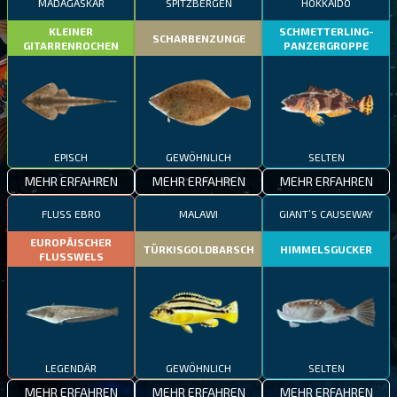
MADAGASKAR
SPITZBERGEN
HOKKAIDO
KLEINER
SCHMETTERLING-
SCHARBENZUNGE
GITARRENROCHEN
PANZERGROPPE
EPISCH
GEWÖHNLICH
SELTEN
MEHR ERFAHREN
MEHR ERFAHREN
MEHR ERFAHREN
FLUSS EBRO
MALAWI
GIANT’S CAUSEWAY
EUROPÄISCHER
TÜRKISGOLDBARSCH
HIMMELSGUCKER
FLUSSWELS
LEGENDÄR
GEWÖHNLICH
SELTEN
MEHR ERFAHREN
MEHR ERFAHREN
MEHR ERFAHREN