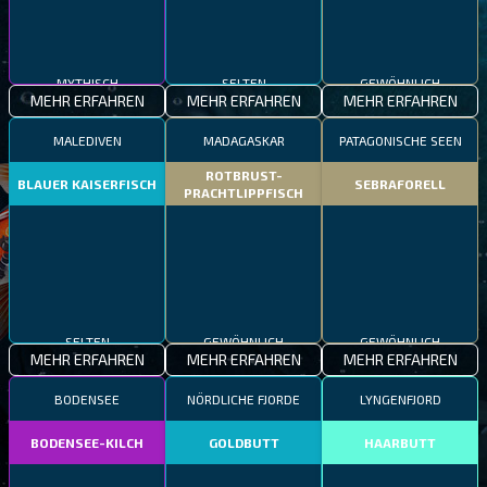
MYTHISCH
SELTEN
GEWÖHNLICH
MEHR ERFAHREN
MEHR ERFAHREN
MEHR ERFAHREN
MALEDIVEN
MADAGASKAR
PATAGONISCHE SEEN
ROTBRUST-
BLAUER KAISERFISCH
SEBRAFORELL
PRACHTLIPPFISCH
SELTEN
GEWÖHNLICH
GEWÖHNLICH
MEHR ERFAHREN
MEHR ERFAHREN
MEHR ERFAHREN
BODENSEE
NÖRDLICHE FJORDE
LYNGENFJORD
BODENSEE-KILCH
GOLDBUTT
HAARBUTT