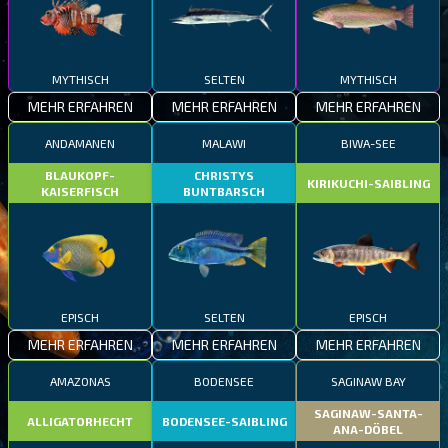
MYTHISCH
SELTEN
MYTHISCH
MEHR ERFAHREN
MEHR ERFAHREN
MEHR ERFAHREN
ANDAMANEN
MALAWI
BIWA-SEE
BLAUKOPF-
CHRISTYS
KIRIKUCHI-SAIBLING
KAISERFISCH
BUNTBARSCH
EPISCH
SELTEN
EPISCH
MEHR ERFAHREN
MEHR ERFAHREN
MEHR ERFAHREN
AMAZONAS
BODENSEE
SAGINAW BAY
SAGINAW-SANTA-
ALLIGATORHECHT
BODENSEE-SAIBLING
ANA-DÖBEL