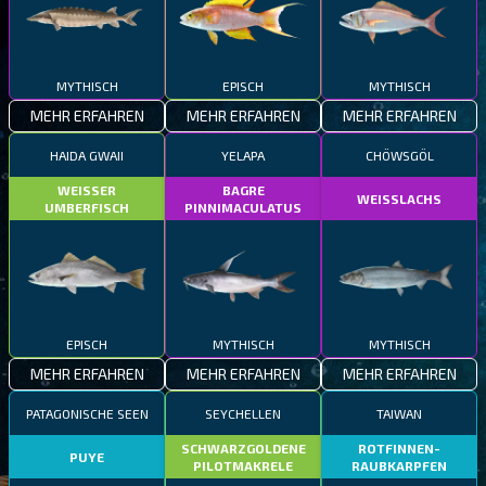
MYTHISCH
EPISCH
MYTHISCH
MEHR ERFAHREN
MEHR ERFAHREN
MEHR ERFAHREN
HAIDA GWAII
YELAPA
CHÖWSGÖL
WEISSER
BAGRE
WEISSLACHS
UMBERFISCH
PINNIMACULATUS
EPISCH
MYTHISCH
MYTHISCH
MEHR ERFAHREN
MEHR ERFAHREN
MEHR ERFAHREN
PATAGONISCHE SEEN
SEYCHELLEN
TAIWAN
SCHWARZGOLDENE
ROTFINNEN-
PUYE
PILOTMAKRELE
RAUBKARPFEN