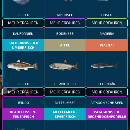
SELTEN
MYTHISCH
EPISCH
MEHR ERFAHREN
MEHR ERFAHREN
MEHR ERFAHREN
KALIFORNIEN
BODENSEE
MADEIRA
KALIFORNISCHER
AITEL
WALHAI
UMBERFISCH
SELTEN
GEWÖHNLICH
LEGENDÄR
MEHR ERFAHREN
MEHR ERFAHREN
MEHR ERFAHREN
JEJUDO
MITTELMEER
PATAGONISCHE SEEN
BLAUFLOSSEN-
MITTELMEER-
PATAGONISCHE
FEUERFISCH
SPEERFISCH
REGENBOGENFORELLE