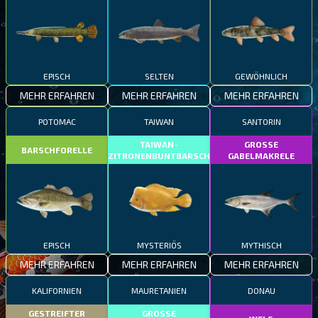
EPISCH
SELTEN
GEWÖHNLICH
MEHR ERFAHREN
MEHR ERFAHREN
MEHR ERFAHREN
POTOMAC
TAIWAN
SANTORIN
TAIWAN-
GROSSE
BARSCHFORELLE
ZITRONENBUNTBARSCH
GABELMAKRELE
EPISCH
MYSTERIÖS
MYTHISCH
MEHR ERFAHREN
MEHR ERFAHREN
MEHR ERFAHREN
KALIFORNIEN
MAURETANIEN
DONAU
GESTREIFTER
GROSSE