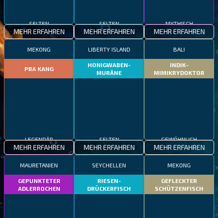
SELTEN
SELTEN
MYTHISCH
MEHR ERFAHREN
MEHR ERFAHREN
MEHR ERFAHREN
MEKONG
LIBERTY ISLAND
BALI
HONIGWABEN-
INDIK-
PBA KANG
MURÄNE
MIMIKRYDOKTOR
LEGENDÄR
SELTEN
GEWÖHNLICH
MEHR ERFAHREN
MEHR ERFAHREN
MEHR ERFAHREN
MAURETANIEN
SEYCHELLEN
MEKONG
GEPUNKTETER
RIESEN-
GEFLECKTER
ADLERROCHEN
DRÜCKERFISCH
SCHÜTZENFISCH