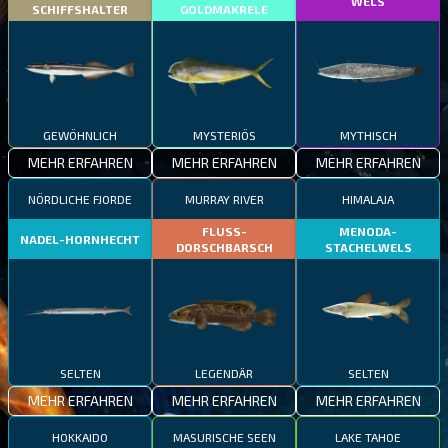
WELS
SCHIFFSHALTER
GOLDMAKRELE
GEWÖHNLICH
MYSTERIÖS
MYTHISCH
MEHR ERFAHREN
MEHR ERFAHREN
MEHR ERFAHREN
NÖRDLICHE FJORDE
MURRAY RIVER
HIMALAJA
FLUSS-
MENODA-
NADEL-HORNHECHT
DORSCHBARSCH
STACHELWELS
SELTEN
LEGENDÄR
SELTEN
MEHR ERFAHREN
MEHR ERFAHREN
MEHR ERFAHREN
HOKKAIDO
MASURISCHE SEEN
LAKE TAHOE