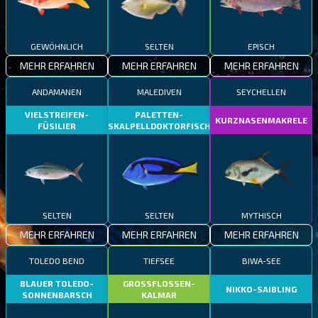
GEWÖHNLICH
SELTEN
EPISCH
MEHR ERFAHREN
MEHR ERFAHREN
MEHR ERFAHREN
ANDAMANEN
MALEDIVEN
SEYCHELLEN
VIELSTREIFEN-
PALETTEN-
KURZNASENMAKRELE
FÜSILIER
SKALPELLDOKTORFISCH
SELTEN
SELTEN
MYTHISCH
MEHR ERFAHREN
MEHR ERFAHREN
MEHR ERFAHREN
TOLEDO BEND
TIEFSEE
BIWA-SEE
BLAUER TOLEDO-
GROSSFLOSSEN-
NIKKO-SAIBLING
SONNENBARSCH
KALMAR