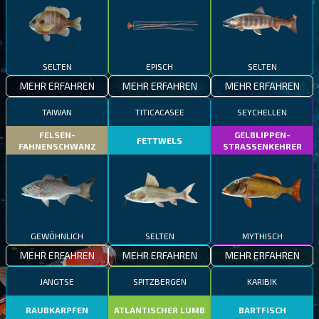
SELTEN
EPISCH
SELTEN
MEHR ERFAHREN
MEHR ERFAHREN
MEHR ERFAHREN
TAIWAN
TITICACASEE
SEYCHELLEN
FELSEN-
GELBLIPPEN-
FETTWELS
FAHNENSCHWANZ
STRASSENKEHRER
GEWÖHNLICH
SELTEN
MYTHISCH
MEHR ERFAHREN
MEHR ERFAHREN
MEHR ERFAHREN
JANGTSE
SPITZBERGEN
KARIBIK
RAUBKARPFEN
ATLANTISCHER LUMB
BARTFISCH