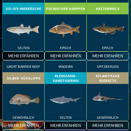
SO-IUY-MEERÄSCHE
POLNISCHER KARPFEN
KATZENWELS
SELTEN
EPISCH
EPISCH
MEHR ERFAHREN
MEHR ERFAHREN
MEHR ERFAHREN
GREAT BARRIER REEF
MADEIRA
SPITZBERGEN
KLEINZAHN-
ATLANTISCHE
SILBER-SÜSSLIPPE
SANDTIGERHAI
SEERATTE
GEWÖHNLICH
SELTEN
GEWÖHNLICH
MEHR ERFAHREN
MEHR ERFAHREN
MEHR ERFAHREN