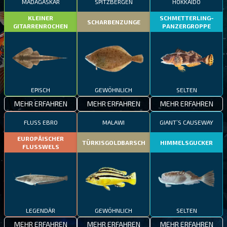
MADAGASKAR
SPITZBERGEN
HOKKAIDO
KLEINER
SCHMETTERLING-
SCHARBENZUNGE
GITARRENROCHEN
PANZERGROPPE
EPISCH
GEWÖHNLICH
SELTEN
MEHR ERFAHREN
MEHR ERFAHREN
MEHR ERFAHREN
FLUSS EBRO
MALAWI
GIANT’S CAUSEWAY
EUROPÄISCHER
TÜRKISGOLDBARSCH
HIMMELSGUCKER
FLUSSWELS
LEGENDÄR
GEWÖHNLICH
SELTEN
MEHR ERFAHREN
MEHR ERFAHREN
MEHR ERFAHREN