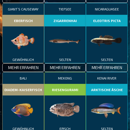
GIANT’S CAUSEWAY
TIEFSEE
NICARAGUASEE
EBERFISCH
ZIGARRENHAI
ELEOTRIS PICTA
GEWÖHNLICH
SELTEN
SELTEN
MEHR ERFAHREN
MEHR ERFAHREN
MEHR ERFAHREN
BALI
MEKONG
KENAI RIVER
DIADEM-KAISERFISCH
RIESENGURAMI
ARKTISCHE ÄSCHE
GEWÖHNLICH
EPISCH
SELTEN