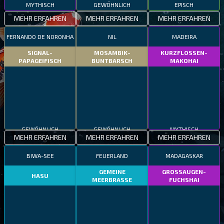
MYTHISCH
GEWÖHNLICH
EPISCH
MEHR ERFAHREN
MEHR ERFAHREN
MEHR ERFAHREN
FERNANDO DE NORONHA
NIL
MADEIRA
SIGNAL-
MOSAMBIK-
KURZFLOSSEN-
PAPAGEIFISCH
BUNTBARSCH
MAKOHAI
GEWÖHNLICH
GEWÖHNLICH
MYTHISCH
MEHR ERFAHREN
MEHR ERFAHREN
MEHR ERFAHREN
BIWA-SEE
FEUERLAND
MADAGASKAR
GEMEINE
GROSSAUGEN-
HASU
MEERBRASSE
FUCHSHAI