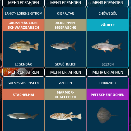
MEHR ERFAHREN
MEHR ERFAHREN
MEHR ERFAHREN
SANKT- LORENZ-STROM
GIBRALTAR
CHÖWSGÖL
GROSSMÄULIGER
DICKLIPPEN-
ZÄHRTE
SCHWARZBARSCH
MEERÄSCHE
LEGENDÄR
GEWÖHNLICH
SELTEN
MEHR ERFAHREN
MEHR ERFAHREN
MEHR ERFAHREN
GALAPAGOS-INSELN
AZOREN
HOKKAIDO
MARMOR-
STACHELHAI
PEITSCHENROCHEN
KUGELFISCH