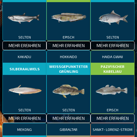
SELTEN
EPISCH
SELTEN
MEHR ERFAHREN
MEHR ERFAHREN
MEHR ERFAHREN
KAKADU
HOKKAIDO
HAIDA GWAII
WEISSGEPUNKTETER
PAZIFISCHER
SILBERAALWELS
GRÜNLING
KABELJAU
SELTEN
SELTEN
EPISCH
MEHR ERFAHREN
MEHR ERFAHREN
MEHR ERFAHREN
MEKONG
GIBRALTAR
SANKT- LORENZ-STROM