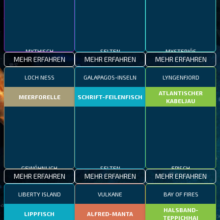
MYTHISCH
SELTEN
MYSTERIÖS
MEHR ERFAHREN
MEHR ERFAHREN
MEHR ERFAHREN
LOCH NESS
GALAPAGOS-INSELN
LYNGENFJORD
ATLANTISCHER
MEERFORELLE
SCHRIFT-FEILENFISCH
KABELJAU
GEWÖHNLICH
SELTEN
EPISCH
MEHR ERFAHREN
MEHR ERFAHREN
MEHR ERFAHREN
LIBERTY ISLAND
VULKANE
BAY OF FIRES
HALSBAND-
LIPPFISCH
ALFRED-MANTA
TEPPICHHAI