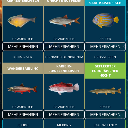
KEHRER-BEILFISCH
UNECHTE ROTFEDER
SAMTKAISERFISCH
GEWÖHNLICH
GEWÖHNLICH
SELTEN
MEHR ERFAHREN
MEHR ERFAHREN
MEHR ERFAHREN
KENAI RIVER
FERNANDO DE NORONHA
GROSSE SEEN
KARIBIK-
GEFLECKTER
WANDERSAIBLING
JUWELENBARSCH
EUROPÄISCHER
HECHT
GEWÖHNLICH
GEWÖHNLICH
EPISCH
MEHR ERFAHREN
MEHR ERFAHREN
MEHR ERFAHREN
JEJUDO
MEKONG
LAKE WHITNEY