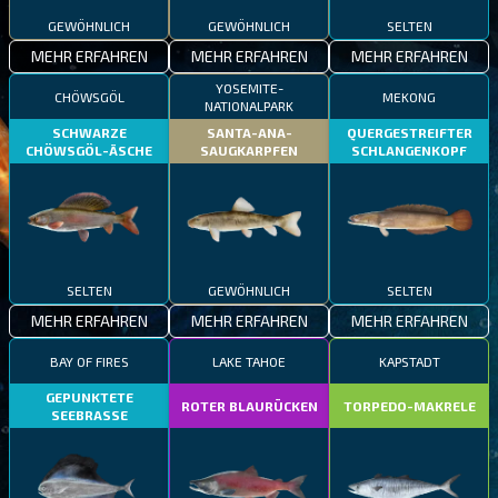
GEWÖHNLICH
GEWÖHNLICH
SELTEN
MEHR ERFAHREN
MEHR ERFAHREN
MEHR ERFAHREN
YOSEMITE-
CHÖWSGÖL
MEKONG
NATIONALPARK
SCHWARZE
SANTA-ANA-
QUERGESTREIFTER
CHÖWSGÖL-ÄSCHE
SAUGKARPFEN
SCHLANGENKOPF
SELTEN
GEWÖHNLICH
SELTEN
MEHR ERFAHREN
MEHR ERFAHREN
MEHR ERFAHREN
BAY OF FIRES
LAKE TAHOE
KAPSTADT
GEPUNKTETE
ROTER BLAURÜCKEN
TORPEDO-MAKRELE
SEEBRASSE