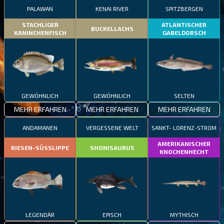
PALAWAN
KENAI RIVER
SPITZBERGEN
STACHLIGER
ATLANTISCHER
BUCKELLACHS
KANINCHENFISCH
GABELDORSCH
GEWÖHNLICH
GEWÖHNLICH
SELTEN
MEHR ERFAHREN
MEHR ERFAHREN
MEHR ERFAHREN
ANDAMANEN
VERGESSENE WELT
SANKT- LORENZ-STROM
AMERIKANISCHER
RIESEN-SÜSSLIPPE
SHONISAURUS
KNOCHENHECHT
LEGENDÄR
EPISCH
MYTHISCH