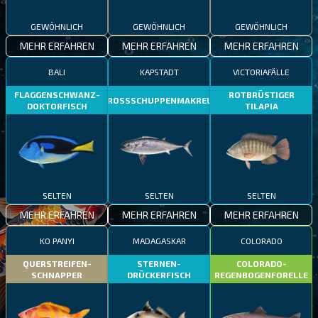
GEWÖHNLICH
GEWÖHNLICH
GEWÖHNLICH
MEHR ERFAHREN
MEHR ERFAHREN
MEHR ERFAHREN
BALI
KAPSTADT
VICTORIAFÄLLE
FLAGGENSCHWANZ-
ROTBRÜSTIGER
GROSSSCHUPPENMAKRELE
DOKTORFISCH
TILAPIA
SELTEN
SELTEN
SELTEN
MEHR ERFAHREN
MEHR ERFAHREN
MEHR ERFAHREN
KO PANYI
MADAGASKAR
COLORADO
QUERSTREIFEN-
STERNEN-
COLORADO-
SCHNAPPER
DRÜCKERFISCH
REGENBOGENFORELLE