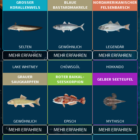
GROSSER
BLAUE
NORDAMERIKANISCHER
KORALLENWELS
BASTARDMAKRELE
FELSENBARSCH
SELTEN
GEWÖHNLICH
LEGENDÄR
MEHR ERFAHREN
MEHR ERFAHREN
MEHR ERFAHREN
LAKE WHITNEY
CHÖWSGÖL
HOKKAIDO
GRAUER
ROTER BAIKAL-
GELBER SEETEUFEL
SAUGKARPFEN
SEESKORPION
GEWÖHNLICH
EPISCH
MYTHISCH
MEHR ERFAHREN
MEHR ERFAHREN
MEHR ERFAHREN