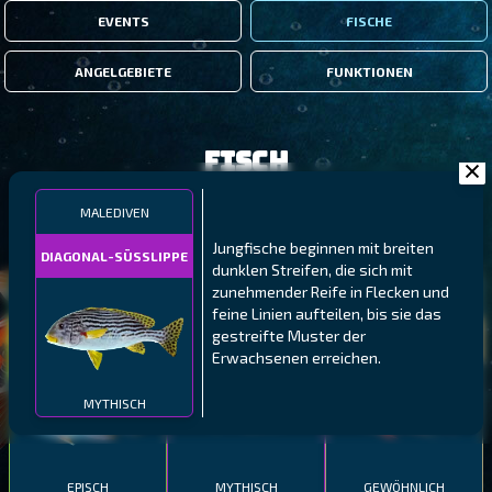
EVENTS
FISCHE
ANGELGEBIETE
FUNKTIONEN
Fisch
MALEDIVEN
FILTER
Jungfische beginnen mit breiten
DIAGONAL-SÜSSLIPPE
dunklen Streifen, die sich mit
zunehmender Reife in Flecken und
MALAWI
NÖRDLICHE FJORDE
GALAPAGOS-INSELN
feine Linien aufteilen, bis sie das
GESTRECKTER
MEXIKANISCHER
gestreifte Muster der
ATLANTISCHER LENG
SCHABEMUND-
SCHWEINSLIPPFISCH
Erwachsenen erreichen.
BUNTBARSCH
MYTHISCH
EPISCH
MYTHISCH
GEWÖHNLICH