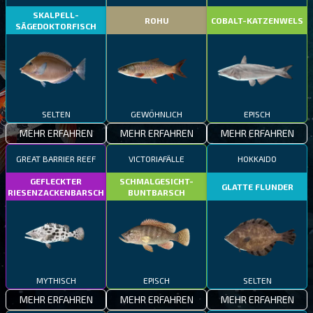
SKALPELL-
ROHU
COBALT-KATZENWELS
SÄGEDOKTORFISCH
SELTEN
GEWÖHNLICH
EPISCH
MEHR ERFAHREN
MEHR ERFAHREN
MEHR ERFAHREN
GREAT BARRIER REEF
VICTORIAFÄLLE
HOKKAIDO
GEFLECKTER
SCHMALGESICHT-
GLATTE FLUNDER
RIESENZACKENBARSCH
BUNTBARSCH
MYTHISCH
EPISCH
SELTEN
MEHR ERFAHREN
MEHR ERFAHREN
MEHR ERFAHREN