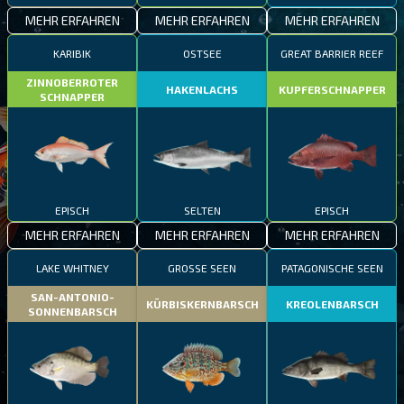
MEHR ERFAHREN
MEHR ERFAHREN
MEHR ERFAHREN
KARIBIK
OSTSEE
GREAT BARRIER REEF
ZINNOBERROTER
HAKENLACHS
KUPFERSCHNAPPER
SCHNAPPER
EPISCH
SELTEN
EPISCH
MEHR ERFAHREN
MEHR ERFAHREN
MEHR ERFAHREN
LAKE WHITNEY
GROSSE SEEN
PATAGONISCHE SEEN
SAN-ANTONIO-
KÜRBISKERNBARSCH
KREOLENBARSCH
SONNENBARSCH