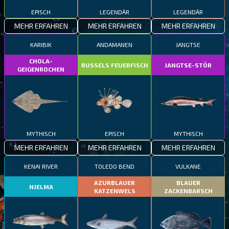
EPISCH
LEGENDÄR
LEGENDÄR
MEHR ERFAHREN
MEHR ERFAHREN
MEHR ERFAHREN
KARIBIK
ANDAMANEN
JANGTSE
CHOLA-
RUSSELS FEUERFISCH
JANGTSE-STÖR
GEIGENROCHEN
MYTHISCH
EPISCH
MYTHISCH
MEHR ERFAHREN
MEHR ERFAHREN
MEHR ERFAHREN
KENAI RIVER
TOLEDO BEND
VULKANE
AZURBLAUER
BLAUER
NJELMA
KATZENWELS
ZACKENBARSCH