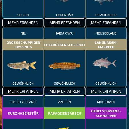
SELTEN
LEGENDÄR
GEWÖHNLICH
MEHR ERFAHREN
MEHR ERFAHREN
MEHR ERFAHREN
NIL
HAIDA GWAII
NEUSEELAND
GROSSSCHUPPIGER
LANGNASEN-
STACHELRÜCKENSCHLEIMFISCH
BRYCINUS
MAKRELE
GEWÖHNLICH
GEWÖHNLICH
GEWÖHNLICH
MEHR ERFAHREN
MEHR ERFAHREN
MEHR ERFAHREN
LIBERTY ISLAND
AZOREN
MALEDIVEN
GABELSCHWANZ-
KURZNASENSTÖR
PAPAGEIENBARSCH
SCHNAPPER