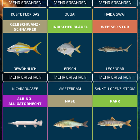
MEHR ERFAHREN
MEHR ERFAHREN
MEHR ERFAHREN
KÜSTE FLORIDAS
DUBAI
HAIDA GWAII
GELBSCHWANZ-
INDISCHER BLÄUEL
WEISSER STÖR
SCHNAPPER
GEWÖHNLICH
EPISCH
LEGENDÄR
MEHR ERFAHREN
MEHR ERFAHREN
MEHR ERFAHREN
NICARAGUASEE
AMSTERDAM
SANKT- LORENZ-STROM
ALBINO-
NASE
PARR
ALLIGATORHECHT