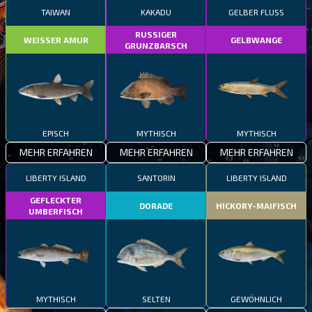
TAIWAN
KAKADU
GELBER FLUSS
RUSSIGER
WEISSER AMUR
GELBWANGE
GRUNZBARSCH
EPISCH
MYTHISCH
MYTHISCH
MEHR ERFAHREN
MEHR ERFAHREN
MEHR ERFAHREN
LIBERTY ISLAND
SANTORIN
LIBERTY ISLAND
GEFLECKTER
DORADE
HICKORY-MAIFISCH
UMBERFISCH
MYTHISCH
SELTEN
GEWÖHNLICH