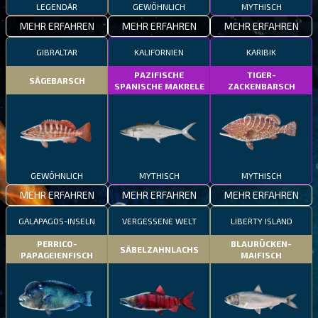
LEGENDÄR
GEWÖHNLICH
MYTHISCH
MEHR ERFAHREN
MEHR ERFAHREN
MEHR ERFAHREN
GIBRALTAR
KALIFORNIEN
KARIBIK
PAZIFISCHE
TIGER-
SÄGEBARSCH
SPANISCHE MAKRELE
ZACKENBARSCH
GEWÖHNLICH
MYTHISCH
MYTHISCH
MEHR ERFAHREN
MEHR ERFAHREN
MEHR ERFAHREN
GALAPAGOS-INSELN
VERGESSENE WELT
LIBERTY ISLAND
PERRICO-
BLAURÜCKEN-
SÄBELZAHNLACHS
PAPAGEIENFISCH
MAIFISCH