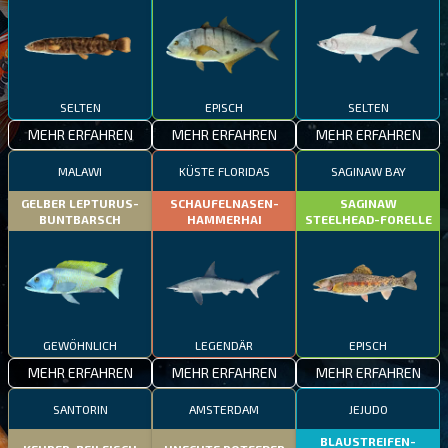
SELTEN
EPISCH
SELTEN
MEHR ERFAHREN
MEHR ERFAHREN
MEHR ERFAHREN
MALAWI
KÜSTE FLORIDAS
SAGINAW BAY
GELBER LEPTURUS-
SCHAUFELNASEN-
SAGINAW
BUNTBARSCH
HAMMERHAI
STEELHEAD-FORELLE
GEWÖHNLICH
LEGENDÄR
EPISCH
MEHR ERFAHREN
MEHR ERFAHREN
MEHR ERFAHREN
SANTORIN
AMSTERDAM
JEJUDO
BLAUSTREIFEN-