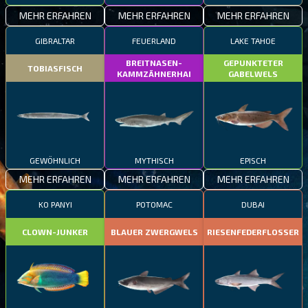
MEHR ERFAHREN
MEHR ERFAHREN
MEHR ERFAHREN
GIBRALTAR
FEUERLAND
LAKE TAHOE
BREITNASEN-
GEPUNKTETER
TOBIASFISCH
KAMMZÄHNERHAI
GABELWELS
GEWÖHNLICH
MYTHISCH
EPISCH
MEHR ERFAHREN
MEHR ERFAHREN
MEHR ERFAHREN
KO PANYI
POTOMAC
DUBAI
CLOWN-JUNKER
BLAUER ZWERGWELS
RIESENFEDERFLOSSER