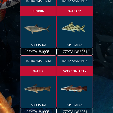
RZEKA AMAZONKA
RZEKA AMAZONKA
PIORUN
WĄSACZ
SPECJALNA
SPECJALNA
CZYTAJ WIĘCEJ
CZYTAJ WIĘCEJ
RZEKA AMAZONKA
RZEKA AMAZONKA
WĄSIK
SZCZECINIASTY
SPECJALNA
SPECJALNA
CZYTAJ WIĘCEJ
CZYTAJ WIĘCEJ