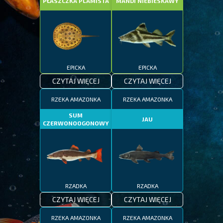
PŁASZCZKA PLAMISTA
MANDI NIEBIESKAWY
EPICKA
EPICKA
CZYTAJ WIĘCEJ
CZYTAJ WIĘCEJ
RZEKA AMAZONKA
RZEKA AMAZONKA
SUM
JAU
CZERWONOOGONOWY
RZADKA
RZADKA
CZYTAJ WIĘCEJ
CZYTAJ WIĘCEJ
RZEKA AMAZONKA
RZEKA AMAZONKA