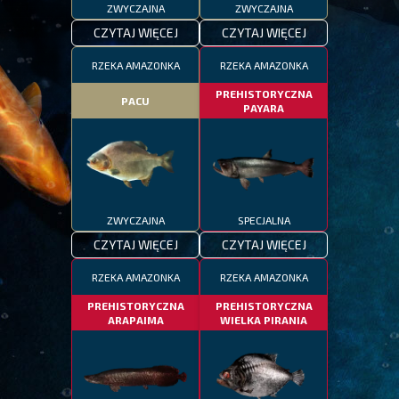
ZWYCZAJNA
ZWYCZAJNA
CZYTAJ WIĘCEJ
CZYTAJ WIĘCEJ
RZEKA AMAZONKA
RZEKA AMAZONKA
PREHISTORYCZNA
PACU
PAYARA
ZWYCZAJNA
SPECJALNA
CZYTAJ WIĘCEJ
CZYTAJ WIĘCEJ
RZEKA AMAZONKA
RZEKA AMAZONKA
PREHISTORYCZNA
PREHISTORYCZNA
ARAPAIMA
WIELKA PIRANIA