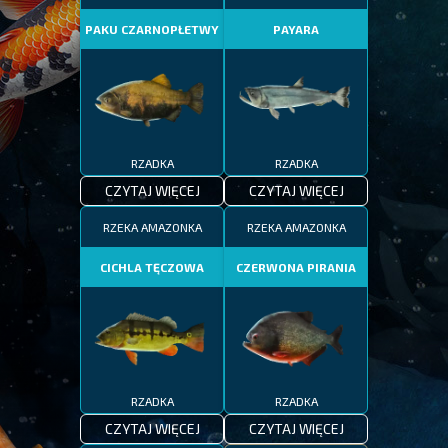
PAKU CZARNOPŁETWY
PAYARA
RZADKA
RZADKA
CZYTAJ WIĘCEJ
CZYTAJ WIĘCEJ
RZEKA AMAZONKA
RZEKA AMAZONKA
CICHLA TĘCZOWA
CZERWONA PIRANIA
RZADKA
RZADKA
CZYTAJ WIĘCEJ
CZYTAJ WIĘCEJ