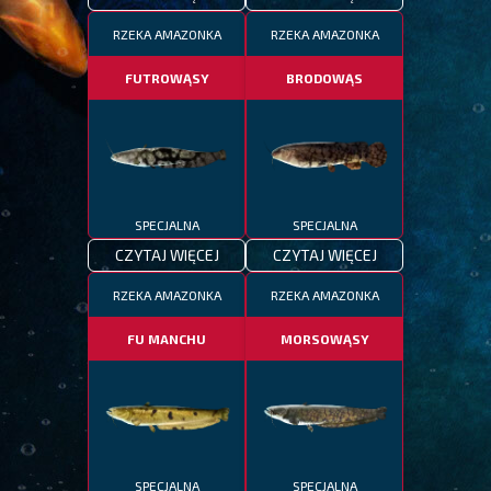
RZEKA AMAZONKA
RZEKA AMAZONKA
FUTROWĄSY
BRODOWĄS
SPECJALNA
SPECJALNA
CZYTAJ WIĘCEJ
CZYTAJ WIĘCEJ
RZEKA AMAZONKA
RZEKA AMAZONKA
FU MANCHU
MORSOWĄSY
SPECJALNA
SPECJALNA