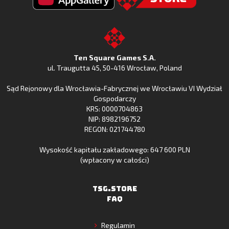
Fishing
Fishing
Clash
Odkryj
Clash
Go
z
Fishing
z
to
Google
Clash
Apple
the
Play
w
App
TSG.STORE
Ten Square Games S.A.
Huawei
Store
ul. Traugutta 45
,
50-416 Wrocław
, Poland
App
Sąd Rejonowy dla Wrocławia-Fabrycznej we Wrocławiu VI Wydział
Gallery
Gospodarczy
KRS: 0000704863
NIP: 8982196752
REGON: 021744780
Wysokość kapitału zakładowego: 647 600 PLN
(wpłacony w całości)
TSG.STORE
FAQ
Regulamin