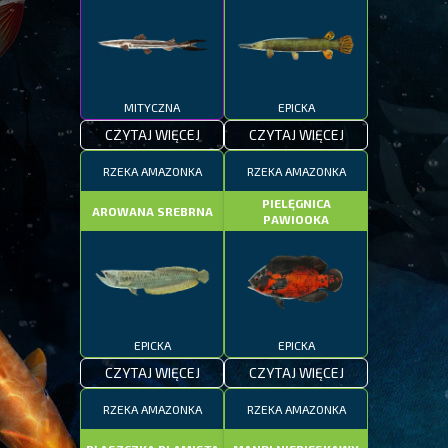
MITYCZNA
EPICKA
CZYTAJ WIĘCEJ
CZYTAJ WIĘCEJ
RZEKA AMAZONKA
RZEKA AMAZONKA
PIELĘGNICA
AROWANA SREBRNA
PAWIOOKA
EPICKA
EPICKA
CZYTAJ WIĘCEJ
CZYTAJ WIĘCEJ
RZEKA AMAZONKA
RZEKA AMAZONKA