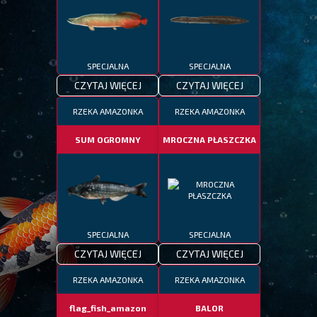
SPECJALNA
SPECJALNA
CZYTAJ WIĘCEJ
CZYTAJ WIĘCEJ
RZEKA AMAZONKA
RZEKA AMAZONKA
SUM OGROMNY
MROCZNA PŁASZCZKA
SPECJALNA
SPECJALNA
CZYTAJ WIĘCEJ
CZYTAJ WIĘCEJ
RZEKA AMAZONKA
RZEKA AMAZONKA
flag_fish_amazon
BALOR