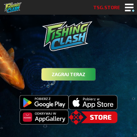
TSG.STORE
ZAGRAJ TERAZ